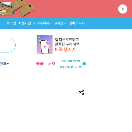
로그인
회원가입
마이페이지
고객센터
장바구니
(0)
펀드
북플
서재
투비컨티뉴드
창작플랫폼
투비컨티뉴드
원