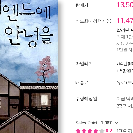
13,5
판매가
11,4
카드최대혜택가
알라딘 
최대 1만
시) / 
1만원 
마일리지
750원(5
+ 5만원
배송료
유료 (도
수령예상일
지금 택배
(중구 서
Sales Point :
1,067
8.2
100자평(