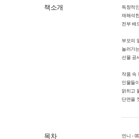
책소개
독창적인
재해석한
전부 배
부모의 
놀러가는
선물 공
작품 속
인물들이
얽히고 
단면을 
목차
언니 - 0