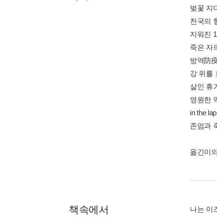
벚꽃 지다 
천국의 형
지워진 15
죽은 자의
방역防疫 
강 위를 흐
살인 휴가 
영원한 약
in the la
존엄과 죽
옮긴이의 
책속에서
나는 이