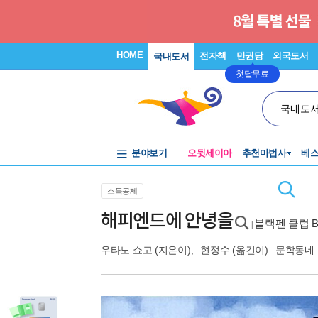
HOME
전자책
만권당
외국도서
국내도서
첫달무료
국내도
분야보기
오뒷세이아
추천마법사
베
소득공제
해피엔드에 안녕을
블랙펜 클럽 BL
|
우타노 쇼고
(지은이),
현정수
(옮긴이)
문학동네