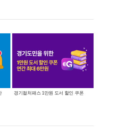
간
경기컬처패스 1만원 도서 할인 쿠폰
삼성카드가 쏜다! 알라