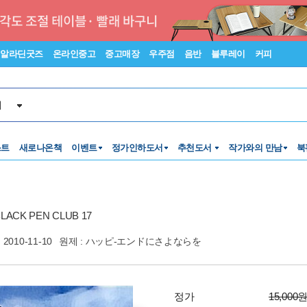
알라딘굿즈
온라인중고
중고매장
우주점
음반
블루레이
커피
서
스트
새로나온책
이벤트
정가인하도서
추천도서
작가와의 만남
북
ACK PEN CLUB 17
2010-11-10
원제 : ハッピ-エンドにさよならを
정가
15,000