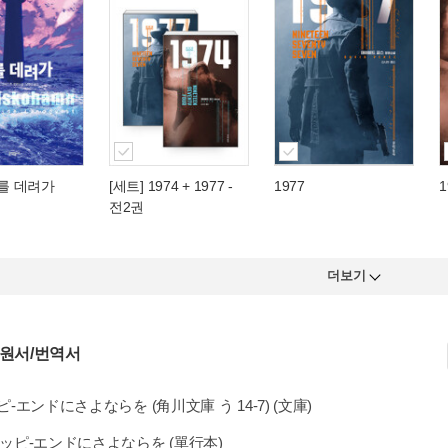
나를 데려가
[세트] 1974 + 1977 -
1977
1
전2권
더보기
 원서/번역서
-エンドにさよならを (角川文庫 う 14-7) (文庫)
 ハッピ-エンドにさよならを (單行本)