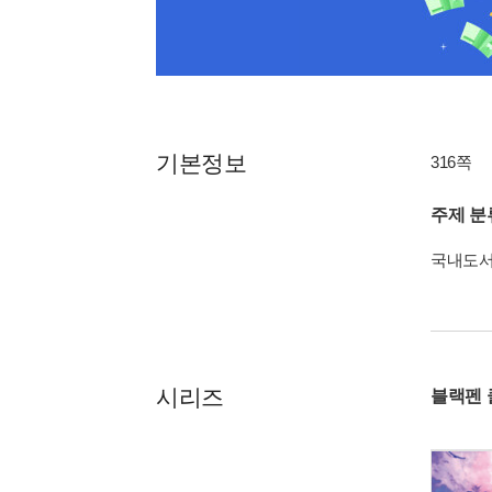
기본정보
316쪽
주제 분
국내도
시리즈
블랙펜 클