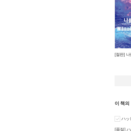
[절판] 
이 책의
ハッピ
[품절]