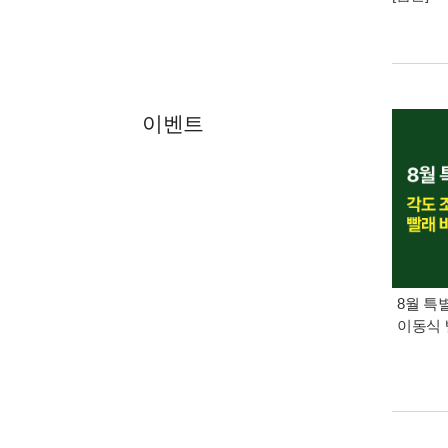
이벤트
8월 특
이동식 