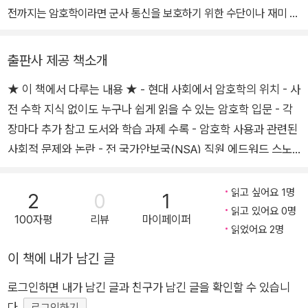
당하기도 했다. 〈더 컨버세이션(The Conversation)〉, 〈인포시큐리
적을 찾아서』(방송통신위원회, 2020), 『유럽연합의 개인정보보호
전까지는 암호학이라면 군사 통신을 보호하기 위한 수단이나 재미 삼
티(Infosecurity)〉, 〈사이언티픽 아메리칸(Scientific American)〉,
법, GDPR』(커뮤니케이션북스, 2018), 『디지털 프라이버시』(커뮤
아 풀어보는 퍼즐 정도로 생각했다. 하지만 컴퓨터 네트워크, 특히 인
〈컴퓨팅 매거진(Computing Magazine)〉 등에 암호학에 관한 글을
니케이션북스, 2018), 『인터넷의 거품을 걷어라』(미래 M&B, 200
터넷 발전과 더불어 점점 더 많은 사람이 암호화 기술을 일상적으로
기고했으며, 영국 최고의 과학축제 중 하나인 첼트넘 과학축제Chelt
출판사 제공 책소개
0)가 있고, 번역서로는 에이콘출판사에서 출간한 『두 얼굴의 신기술:
사용하게 됐다.
enham Science Festival, 우크라이나에서 가장 많이 보는 텔레비
AI 딜레마』(2025), 『통계의 함정』(2024), 『해커의 심리』(2024),
★ 이 책에서 다루는 내용 ★ - 현대 사회에서 암호학의 위치 - 사
암호학은 '정보 보안' 분야의 기본 요소다. 전자 정보는 상대적으로 취
전 채널 〈인터Inter〉, 중국 국영 방송사 〈중국 중앙 텔레비전中国中
『어둠 속의 추적자들』(2023), 『공익을 위한 데이터』(2023), 『인류
전 수학 지식 없이도 누구나 쉽게 읽을 수 있는 암호학 입문 - 각
약한 환경에서 쉽게 송수신되고 저장된다. 그 때문에 정보 유출의 위
央电视台〉에 명사로 출연했다. 주요 저서로 《에브리데이 크립토그
의 종말은 사이버로부터 온다』(2022), 『프라이버시 중심 디자인은
험성도 더욱 커졌다.
장마다 추가 참고 도서와 학습 과제 수록 - 암호학 사용과 관련된
래피 2/e》이 있다.
어떻게 하는가』(2021), 『마크 저커버그의 배신』(2020), 『에브리데
정보 보안 사고의 금전적 타격이 클수록 정보 보호와 통제의 필요성
사회적 문제와 논란 - 전 국가안보국(NSA) 직원 에드워드 스노
이 크립토그래피 2/e』(2019), 『보이지 않게, 아무도 몰래, 흔적도 없
도 높아진다. 암호학은 그런 보호와 통제를 가능케 하는 필수 기술이
든의 폭로가 암호학 사용과 통제에 몰고온 파장 - 왓츠앱, 애플의
이』(2017), 『보안의 미학』(2015), 『똑똑한 정보 밥상』(2012), 『불
다. 암호학은 전자 정보 보호에 필요한 보안 서비스, 예컨대 데이터의
iOS 등 개인용 기기를 보호하기 위한 암호학 기술 - 토르와 비트
읽고 싶어요 1명
2
0
1
편한 인터넷』(2012), 『디지털 휴머니즘』(2011) 등이 있다.
기밀성과 완전성, 인증 절차를 보장하기 위한 기본 메커니즘을 제공
코인의 암호학 배경 - TLS 1.3, LTE, 애플 페이 등 새로운 암호학
읽고 있어요 0명
100자평
리뷰
마이페이퍼
한다. 암호학 자체가 정보를 보호하지는 않지만, 정보 보호에 적용되
기술 사례 연구 - SHA3, 인증 암호화 모드, 키 유도 함수, 키 포장
읽었어요 2명
는 여러 기술적 메커니즘의 바탕에는 암호학이 자리잡고 있다.
등 암호화 기법 ★ 이 책의 대상 독자 ★ 이 책의 대상 독자는 다
이 책에 내가 남긴 글
따라서 암호학은 정보 보안에 관심을 가진 사람이라면 주목해야 하는
음 몇 가지 범주로 정리할 수 있다. ■ 정보 보안 이용자와 실무
중요한 주제다. 암호학이 폭넓게 주목받는 이유는 또 있다.
로그인하면 내가 남긴 글과 친구가 남긴 글을 확인할 수 있습니
자: 암호학은 디지털 데이터를 안전하게 관리하려는 모든 이에게
다.
로그인하기