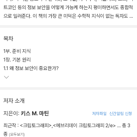
트코인 등의 정보 보안을 어떻게 가능케 하는지 평이하면서도 종합적
으로 일러준다. 이 책의 가장 큰 미덕은 수학적 지식이 없는 독자도 충
분히 이해할 수 있도록 배려했다는 점이다. 수학적 배경과 원리를 의
도적으로 배제하면서 암호학을 설명했기 때문에, 수학 지식이 없는
목차
독자도 흥미롭게 읽을 수 있는 입문서이다.
1부. 준비 지식
1장. 기본 원리
1.1 왜 정보 보안이 중요한가?
저자 소개
지은이:
키스 M. 마틴
저자파일
신간알림 신청
최근작 :
<크립토그래피>
,
<에브리데이 크립토그래피 2/e>
… 총 3
종
(모두보기)