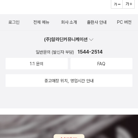
하는 여러 사회적 문제를 좀 더 넓게 바라보는 한편, 어떻게 하면
더 있다.1. 개인정보보호위원회,『EU 개인정보보호법제(GDPR)
프라이버시와 통제 사이에서 균형을 유지할 수 있을지 논의한다.
분석 및 개인정보보호법제 개정을 위한 입법수요 연구』(2016. 7.
로그인
전체 메뉴
회사 소개
출판사 안내
PC 버전
21.) 개인정보보호위원회에서 고려대학교 산학협력단(총괄책임
자 박노형 교수, 참여연구원 정명현, 김효권)에 발주한 연구 보고
(주)알라딘커뮤니케이션
서이다. http://cfile205.uf.daum.net/attach/2405A43659
1544-2514
36A4282C0909 에서 PDF 파일을 볼 수 있다.2. 박노형 외 8
일반문의 (발신자 부담)
인, 『EU 개인정보보호법: GDPR을 중심으로』, 박영사 (2017. 11.
1:1 문의
FAQ
1.) GDPR을 조항별로 설명하고 있는 교과서이다. 고환경, 구태
언, 김경환, 박노형, 박영우, 이상직, 이창범, 정명현, 최주선 여덟
중고매장 위치, 영업시간 안내
분이 조문을 나누어 맡아 쓰셨다. 원문을 직역하고 있으므로 소장
하여 두면 쏠쏠하게 활용할 수 있다. 3. 조금 더 범위를 넓히면, 여
러 연구자들의 논문을 엮은 『개인정보 보호의 법과 정책(개정
판)』, 박영사 (2016. 8. 30.)이 있다. 2014년에 처음 나왔는데,
법령과 기술 변화를 반영한 개정판이다. 마지막 글인 최경진, 'EU
와 미국의 개인정보 규율체계 개선 동향'이 GDPR을 주요 쟁점