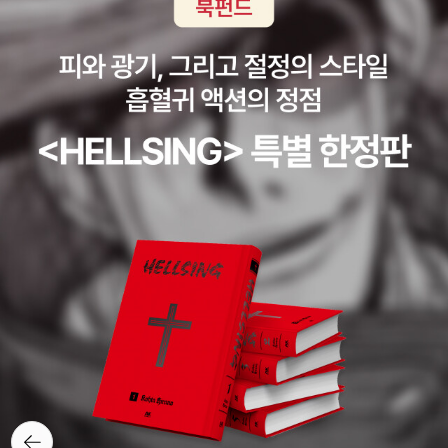
위주로 소개하고 있다.4. 외국문헌들은, 위 국내문헌들이 기본적
인 텍스트들은 얼추 언급하고 있어서 이를 참고할 수 있다. 그중
에 재미있고 수월하게 읽을 만한 글이, 대니얼 솔로브, 'Why I Lo
ve the GDPR: 10 Reasons'이다. 아래와 같은 상당히 부담스러
운(?) 이미지와, 문장으로 글을 열고 있다. 원문은 https://teach
privacy.com/why-i-love-the-gdpr/. 위 『유럽연합의 개인정
보보호법, GDPR』 서장이 이를 거의 그대로 요약하고 있다.I hav
e a confession to make, one that is difficult to fess up to
on the US side of the pond:I love the GDPR. 그 첫문장처
럼 미국 분위기에서는 조금 이질적(?)인 입장이라 할 수 있다(미
국에서는 GDPR을 'four-letter word'라며 폄하하기도 한다).
그의 책들을 보면 존 듀이의 실용주의, 존 스튜어트 밀의 공리주
의에 터 잡으면서도, 리처드 포스너(법경제학), 에릭 포스너(국제
법) 부자 등과는 변별되는 입장을 취한다.
뒤로가
기