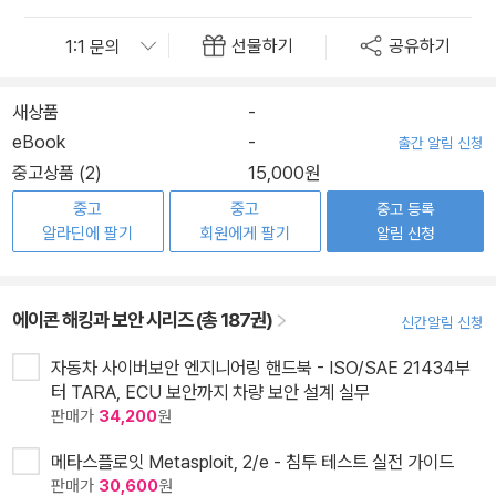
선물하기
공유하기
새상품
-
eBook
-
출간 알림 신청
중고상품 (2)
15,000원
중고
중고
중고 등록
알라딘에 팔기
회원에게 팔기
알림 신청
에이콘 해킹과 보안 시리즈 (총 187권)
신간알림 신청
자동차 사이버보안 엔지니어링 핸드북 - ISO/SAE 21434부
터 TARA, ECU 보안까지 차량 보안 설계 실무
판매가
34,200
원
메타스플로잇 Metasploit, 2/e - 침투 테스트 실전 가이드
판매가
30,600
원