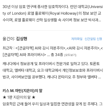
30년 이상 암호 연구에 종사한 암호학자이다. 런던 대학교(Universi
ty of London) 로열 홀로웨이(Royal Holloway)의 정보 보안 교
수이며, 로열 홀로웨이 산하 일상생활 속 사이버 정보 보안 박사과정
훈련센터(Centre for Doctoral Training Cyber Security for th
e Everyday at Royal Holloway)의 책임자이다. 글래스고 대학교
옮긴이:
김상현
저자파일
신간알림 신청
에서 수학을 전공했으며, 런던 대학교 로열 홀로웨이에서 비밀 분산
에 관한 논문으로 박사 학위를 받았다. 이후 애들레이드 대학교 순수
최근작 :
<[큰글자책] AI와 감시 자본주의>
,
<AI와 감시 자본주의>
,
<
수학부와 뢰번 가톨릭 대학교 전자공학부에서 연구원으로 지내다 20
[큰글자책] AI와 프라이버시>
… 총 34종
(모두보기)
00년부터 로열 홀로웨이로 돌아와 교수로 역임하고 있다. 마틴은 학
캐나다에서 정보공개 및 프라이버시 전문가로 일하고 있다. 토론토
계뿐아니라 수학적 배경지식이 부족한 대중과 기관을 대상으로도 암
대학교, 앨버타 대학교, 요크 대학교에서 개인정보보호와 프라이버시
호학을 가르쳐왔다. 로열 홀리웨이의 정보 보안 원격 학습 과정을 위
법규, 사이버보안을 공부했다. 캐나다 온타리오 주 정부와 앨버타 주
한 온라인 암호학 과정을 설계했으며, 미국의 대규모 온라인 공개강
정부, 브리티시 컬럼비아(BC) 주의 의료서비스 기관 FNHA, 밴쿠버
좌MOOC 플랫폼 코세라Coursera, EU 집행위원회, 영국 외무부 등
아일랜드의 수도권청(Capital Regional District) 등을 거쳐 지금은
키스 M. 마틴(지은이)의 말
의 기관에서 암호학 강의를 진행했다. 또 학생을 대상으로 정보 보안
캘리언 그룹(Calian Group)의 프라이버시 디렉터로 일하고 있다.
★ 1판 지은이의 말 ★
을 가르치는 스몰피스 재단(Smallpeice Trust) 기숙 교육 과정을 담
저서로 『AI와 프라이버시』(커뮤니케이션북스, 2024), 『디지털의 흔
암호학은 근래 들어 우리 일상과 밀접한 연관성을 갖게 된 주제다. 그