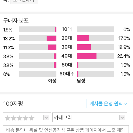
긴요한 주제다. 그런 맥락에서 이 책은 다음과 같은 독자들에게
● 암호학은 정치적으로도 흥미로운 역할을 담당한다. 국가나 진영
유용할 것으로 기대한다. - 데이터 보호 기법을 이해하려는 일반
간 갈등이 있을 때 암호학은 긴요한 기술이다. 암호화 기술은 현대 사
IT 이용자 - 여러 보안 기법을 데이터 관리에 적용하는 IT 산업
구매자 분포
회에 여러 흥미로운 윤리적, 정치적 딜레마를 제기한다.
종사자 - 정보 보호가 임무인 정보 보안 전문가 - 여러 데이터 보
10대
0%
1.9%
안 문제를 이해하려는 기업 관리자 ■ 암호학 전공 학생: 암호학
20대
17.0%
13.2%
● 암호학은 일반 사람들에게도 고유한 매력을 느끼게 한다. 많은 사
의 기본 원리를 다루되 그 바탕이 되는 알고리즘의 수학적 세부
30대
람이 '비밀'이나 '코드' 같은 단어와 관련 기술에 매력을 느낀다. 주요
18.9%
11.3%
사항까지는 파고들지 않는 학부나 대학원 과목의 기초 교재로 활
미디어는 이 매혹을 대중에게 꽤 성공적으로 활용해 왔다.
40대
26.4%
3.8%
용할 수 있다. 실제로 그러한 과정을 염두에 두고 이 책을 썼다.
50대
1.9%
3.8%
암호화 기법의 수학적 원리를 공부하는 학생들에게도 유익하리
★ 2판 지은이의 말 ★
60대
1.9%
0%
라 기대한다. 암호학 이론과 실제 문제 사이에 일종의 '가교'를 제
이 책이 2012년 처음 출간됐을 때, 비교적 유행을 타지 않는 내용이
여성
남성
공하기 때문이다. 암호화 기법의 '어떻게'에 해당하는 방법론을
어서 2002년에 유효하다고 여겼던 내용이 2022년에도 여전히 유효
이미 아는 학생들에게는 '왜'에 해당하는 원리를 설명해 줄 것이
하리라는 말을 들었다. 최신 기술보다는 기본 원칙에 초점을 맞췄기
100자평
다. ■ 일반 관심 독자: 암호학이 무엇이고 어떻게 작동하는지 좀
게시물 운영 원칙
때문이다.
더 구체적으로 알고 싶어하는 일반 과학이나 공학 분야의 독자들
이 책의 마지막 부분은 암호학을 실제 애플리케이션에 적용할 때 기
카테고리
에게도 유용한 정보를 제공하리라 기대한다. ★ 이 책의 구성 ★
본 원칙이 어떻게 작동하는지 구체적으로 보여준다. 2012년 이후 해
이 책은 네 부분으로 구성돼 있다. 1부 준비 지식 1~3장은 기본
당 애플리케이션에 업데이트가 있었고, 따라서 사용된 암호화 기법도