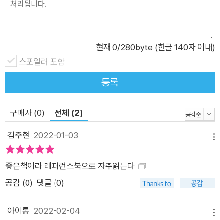
배경 지식을 전달한다. 1장은 암호학의 필요성 그리고 암호화 기
변화도 불가피했다. 2판은 업데이트의 기회였다. 더불어 해당 암호화
술을 통해 제공되는 핵심 보안 서비스를 소개한다. 암호화 시스템
툴을 좀더 상세히 다룰 수 있었다. 논의에 추가된 애플리케이션은 TL
의 기본 모델과 암호학의 용도를 논의한다. 2장에서는 과거의 주
S 1.3, LTE 그리고 애플 페이 등이다.
현재
0
/280byte (한글 140자 이내)
하지만 2012년 이후 가장 큰 변화는 사회 전반적으로 암호학의 중요
목할 만한 암호화 알고리즘 사례를 다룬다. 이들은 대부분 더 이
스포일러 포함
성이 커졌다는 점이다. 이는 2013년 미국 정부 기관과 계약했던 에드
상의 실용성은 없지만 기본적인 암호화 알고리즘의 설계 원칙과
워드 스노든(Edward Snowden)의 내부 고발 이후 암호 사용에 관
여러 핵심 개념을 보여준다. 3장은 보안의 이론과 실제의 변별점
등록
한 공개 논쟁에서 비롯된 것으로, 정부 기관이 어떻게 암호화 기술을
을 다룬다. 깰 수 없는 암호화 시스템은 존재하지만 실용적이지
통제하고 관리하는지를 보여주는 많은 정보가 드러났다.
않으며, 가장 실용적인 암호화 시스템은 이론상 깨질 수 있다는
구매자 (0)
전체 (2)
암호화 기술의 이용에 관해 사회는 늘 딜레마를 겪어 왔다. 프라이버
점을 보여준다. 실제 상황에서는 늘 '타협'이 불가피하다. 암호학
시 보호 조항과 확실한 감시라는 욕망 사이의 긴장은 수십 년 동안 존
김주현
2022-01-03
연구는 결국 각기 다른 보안 목표를 달성하기 위해 다양한 방식으
메뉴
재해왔고, 여전히 존재하고 있다. 스노든의 폭로는 그러한 옛이야기
로 조합될 수 있는 암호화 기본 재료의 '툴킷'임을 주장한다. 2부
의 최신 반전일 뿐이다. 1판에서는 이 문제를 간략히 짚는 데 그쳤다.
암호화 툴킷 4~9장은 암호화 툴킷의 다양한 구성 요소를 다룬
좋은책이라 레퍼런스북으로 자주읽는다
2판에서는 암호화 기술의 통제에 관한 내용만으로 별도의 장을 꾸렸
다. 여기에는 암호학의 기초 요소(primitive)와 이를 조합하는 암
공감 (
0
)
댓글 (0)
다. 암호화 기술이 제기하는 딜레마를 짚고, 이를 해소하기 위한 여러
호화 프로토콜이 포함된다. 우선 기밀성의 규정부터 시작하는데,
전략과 그에 깃든 함의를 논의한다. 우리의 의도는 어느 쪽이 옳다고
여기에는 두 가지 유형의 암호화 시스템이 있다. 4장에서는 그중
아이롱
2022-02-04
판단을 내리거나 해법을 제시하는 데 있지 않다는 점에 유의하기 바
메뉴