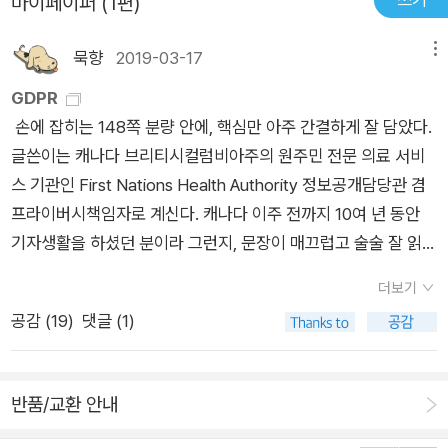
마이페이퍼 (1편)
을 맞춘다. 암호 키의 생명 주기(life cycle)를 다루고, 이 생명 주
기의 여러 단계에서 가장 일반적으로 이용되는 몇 가지 기법도 살
묵향
2019-03-17
메뉴
펴본다. 11장에서는 특히 공개 키 암호화와 관련된 키 관리와 그
GDPR
와 관련해 발생하는 여러 이슈를 따져본다. 4부 암호학의 활용 1
손에 잡히는 148쪽 분량 안에, 핵심만 아주 간결하게 잘 담았다.
2장에서는 앞에서 다룬 내용을 한데 묶어 암호학의 몇 가지 실제
글쓴이는 캐나다 브리티시컬럼비아주의 원주민 전문 의료 서비
응용 사례를 상세하게 다룬다. 이전 장에서 제기된 여러 문제는
스 기관인 First Nations Health Authority 정보공개담당관 겸
암호화 기법을 적용하기 전에 해당 애플리케이션의 특성에 따라
프라이버시책임자로 계신다. 캐나다 이주 전까지 10여 년 동안
적절히 처리돼야 하기 때문에, 여러 유명 암호화 애플리케이션 사
기자생활을 하셨던 분이라 그런지, 문장이 매끄럽고 술술 잘 읽힌
례를 통해 이런 문제가 실제로 어떻게 처리됐는지 확인할 수 있을
다. 옮기신 책도 좋은 책이 많다(대니얼 솔로브, 마사 너스바움
것이다. 특히 특정한 암호화 기초 요소가 이용되는 이유와 키 관
더보기
등이 함께 쓴 『불편한 인터넷(The Offensive Internet: Speec
리가 이뤄지는 방법도 알아본다. 따라서 12장은 이전 장보다 더
공감 (
19
)
댓글 (1)
h, Privacy, and Reputation, 2010년 최초 발행)』 등). 국내에
상세하다. 13장에서는 평범한 사람들이 개인 기기나 전자 통신의
최근 나온 순으로 다음과 같은 것들이다. 『인터넷의 거품을 걷어
보안을 위해 (때로는 무의식적으로) 이용하는 암호화 기법을 다
라』는 2000년에 내신 칼럼집인데, 이 분야 책으로서는 너무 오
루면서 암호학이 실제로 얼마나 우리의 일상과 밀접하게 맞닿아
반품/교환 안내
래되었다. 국내에 나온 책들 중에 GDPR(General Data Prote
있는지 확인한다. 마지막으로 14장에서는 암호학의 이용이 초래
ction Regulation)을 다루고 있는 단행본은 다음 두 권 정도가