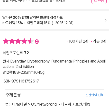
관심 저자, 시리즈의 출간 알림을 받아보세요
신청
알라딘 30% 할인! 알라딘 만권당 삼성카드
카드혜택 15% + 이벤트혜택 15% (~2025.12.31)
9
100자평 2편
리뷰 0편
세일즈포인트
72
원제 Everyday Cryptography: Fundamental Principles and Appli
cations 2nd Edition
912쪽
188*235mm
1645g
ISBN 9791161752617
주제분류
신간알림 신청
컴퓨터/모바일
>
OS/Networking
>
네트워크 보안/해킹