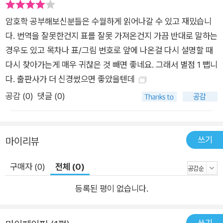
하나인 대칭형 암호화 시스템을 설명한다. 서로 다른 유형의 대칭
란다.
형 암호화 알고리즘이 각기 어떻게 활용될 수 있는지 논의한다. 5
암호학 공부해보신분들은 수월하게 읽어나갈 수 있고 재밌습니
암호화 기술의 이용에 대해 관심이 높아진 것은 스노든 고발로 인한
장에서는 공개 키 암호화를 살펴본다. 공개 키 암호화의 필요성을
다. 번역을 잘못한건지 표를 잘못 가져온건지 가끔 반대로 말하는
영향 중 하나라는 점은 의심의 여지가 없다. 2판은 그런 점을 반영해
설명하고, 두 가지 주요 공개 키 암호화 시스템을 상세하게 다룬
경우도 있고 목차나 표/그림 번호로 앞에 나온걸 다시 설명할 때
2012년 이후 비교적 높은 인지도를 갖게 된 암호화 적용 툴 두 가지
다. 6장에서는 대칭형 암호화 기법이 데이터의 무결성과 데이터
다시 찾아가는게 매우 귀찮은 것 빼면 좋네요. 그래서 별점 1 뺍니
를 자세히 다룬다. 첫째는 이용자에게 일정 수준의 익명성을 제공하
발신 인증 서비스를 제공하는 데 어떻게 활용될 수 있는지 알아본
다. 출판사가 더 신경썼으면 좋았을텐데
는 네트워크 환경을 만들기 위해 암호화 기술을 이용하는 토르(Tor)
다. 7장에서는 부인 방지(non-repudiation)에 필요한 암호화 기
다. 둘째는 디지털 통화인 '비트코인'이다.
공감 (
0
)
댓글 (0)
법을 다루는데, 디지털 서명 기법에 초첨을 맞춘다. 8장에서는 개
2012년 이후 점점 더 많은 소비자용 기기가 암호화 기술을 적용한 보
체 인증에 활용될 수 있는 암호화 기술을 설명한다. 개체 인증 메
호 기능을 제공하고 있다. 이에 따라 개인용 기기에 사용할 수 있는 암
커니즘에 흔히 요구되는 난수 생성 방식도 살펴본다. 그리고 9장
호화 기술 설명을 추가했다. 휴대용 전화기 같은 기기에서 파일, 디스
쓰기
마이리뷰
에서는 암호화 기초 요소를 조합해 암호화 프로토콜을 만드는 방
크, 이메일, 메시지 등을 보호할 수 있는 암호화 기술을 논의한다. 왓
법을 알아본다. 3부 키 관리 10장과 11장에서는 암호학에서 실질
츠앱과 iOS 같은 기술에 관한 사례 연구도 넣었다.
구매자 (0)
전체 (0)
적으로 가장 중요하다고 볼 수 있음에도 자주 간과되는 분야를 살
암호화 기술의 중요성과 그것이 우리 일상에서 차지하는 역할이 요즘
등록된 평이 없습니다.
펴본다. 바로 '키 관리'다. 모든 암호 시스템의 보안은 여기에서 출
처럼 컸던 적은 없었다. 왜 그리고 어떻게 그렇게 됐는지, 이 개정판이
발하며, 암호화 기법과 관련된 결정에 직접 개입하는 대목이기도
명료하게 설명해 줄 수 있기를 바란다.
하다. 10장은 키 관리를 평이하게 설명하며 비밀 키 관리에 초점
쓰기