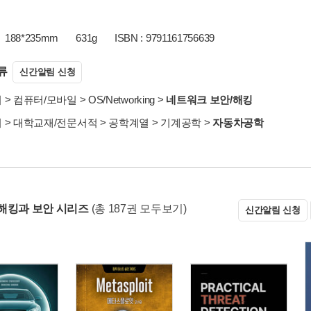
188*235mm
631g
ISBN : 9791161756639
류
신간알림 신청
서
>
컴퓨터/모바일
>
OS/Networking
>
네트워크 보안/해킹
서
>
대학교재/전문서적
>
공학계열
>
기계공학
>
자동차공학
해킹과 보안 시리즈
(총 187권 모두보기)
신간알림 신청