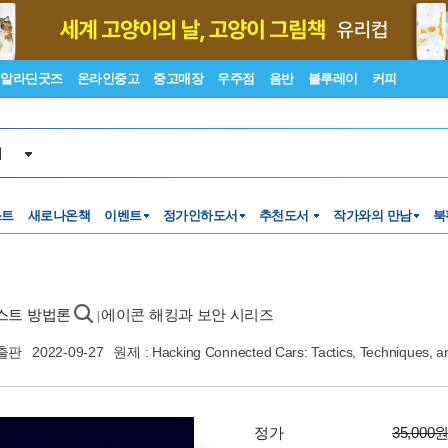
알라딘굿즈
온라인중고
중고매장
우주점
음반
블루레이
커피
서
스트
새로나온책
이벤트
정가인하도서
추천도서
작가와의 만남
북
테스트 방법론
에이콘 해킹과 보안 시리즈
|
출판
2022-09-27
원제 : Hacking Connected Cars: Tactics, Techniques, 
정가
35,000