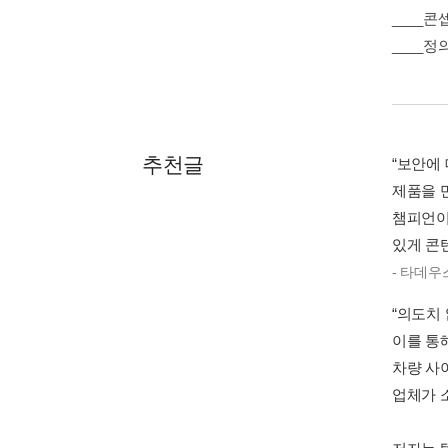
____콘
____정
추천글
“보안에
제품을 
챔피언이
있게 콘
- 타데우스
“의도치
이를 통
차량 사
업체가 