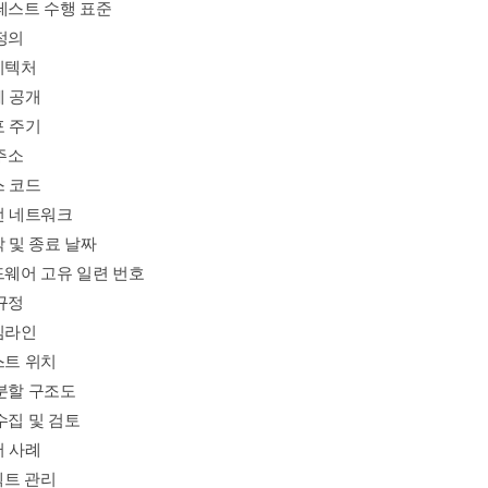
 테스트 수행 표준
정의
아키텍처
체 공개
포 주기
 주소
스 코드
선 네트워크
작 및 종료 날짜
드웨어 고유 일련 번호
규정
타임라인
스트 위치
 분할 구조도
수집 및 검토
서 사례
젝트 관리