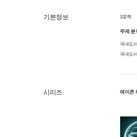
기본정보
332쪽
주제 분
국내도
국내도
시리즈
에이콘 