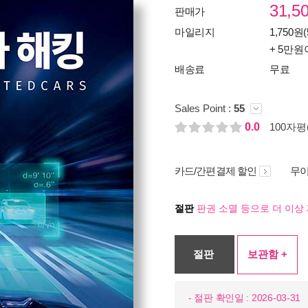
31,5
판매가
마일리지
1,750원(
+ 5만원
배송료
무료
Sales Point :
55
0.0
100자평(
카드/간편결제 할인
무이
절판
판권 소멸 등으로 더 이상 
절판
보관함 +
- 절판 확인일 : 2026-03-31