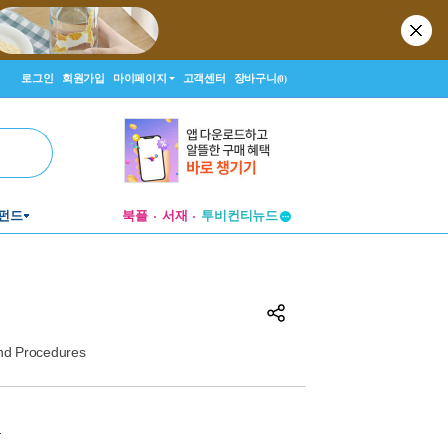
로그인
회원가입
마이페이지
고객센터
장바구니
(0)
펀드
북플
서재
투비컨티뉴드
창작플랫폼
투비컨티뉴드
and Procedures
원