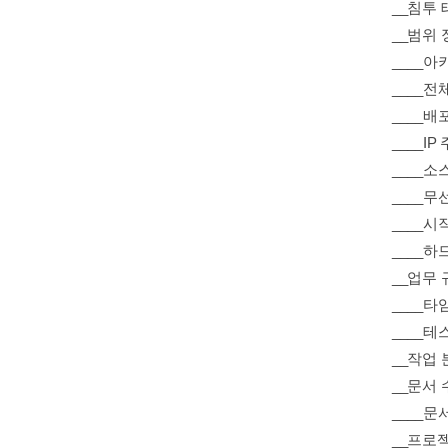
__침투
__범위 
____
____전
____배
____IP
____소
____무
____시
____하
__업무 
____
____테
__작업
__문서 
____문
__프로