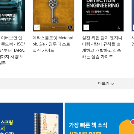
사이버보안 엔
메타스플로잇 Metaspl
실전 위협 탐지 엔지니
 핸드북
- ISO/
oit, 2/e
- 침투 테스트
어링
- 탐지 규칙을 설
434부터 TARA,
실전 가이드
계하고 개발하고 검증
안까지 차량 보
하는 실습 가이드
실무
더보기