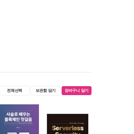
전체선택
보관함 담기
장바구니 담기