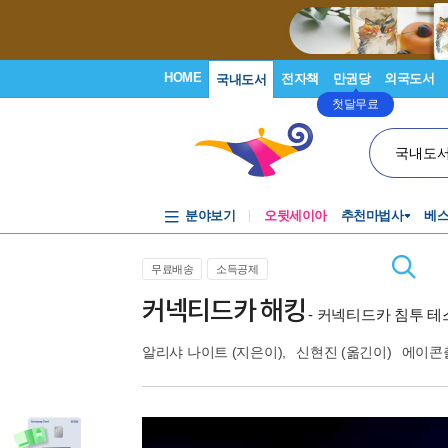
HOME
전자책
만권당
외국도서
국내도서
첫달무료
국내도
분야보기
오뒷세이아
추천마법사
베
무료배송
소득공제
커넥티드카 해킹
- 커넥티드카 침투 
알리샤 나이트
(지은이),
신현진
(옮긴이)
에이콘