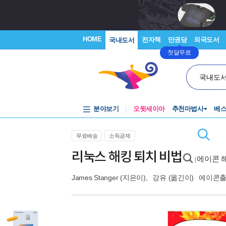
HOME
전자책
만권당
외국도서
국내도서
첫달무료
국내도
분야보기
오뒷세이아
추천마법사
베
무료배송
소득공제
리눅스 해킹 퇴치 비법
에이콘 
|
James Stanger
(지은이),
강유
(옮긴이)
에이콘