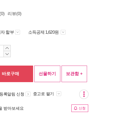
0)
리뷰(0)
자 할부
소득공제 1,620원
바로구매
선물하기
보관함 +
중고로 팔기
 등록알림 신청
림을 받아보세요
신청