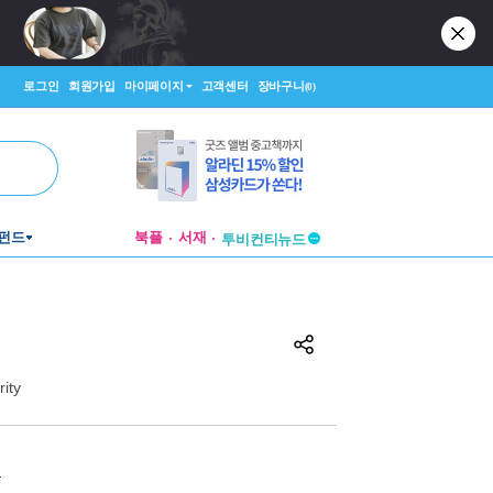
로그인
회원가입
마이페이지
고객센터
장바구니
(0)
펀드
북플
서재
투비컨티뉴드
창작플랫폼
투비컨티뉴드
ity
원