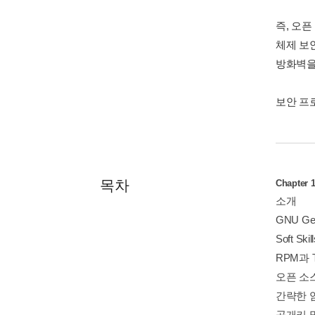
즉, 오
체제 보
방화벽을
보안 프
목차
Chapte
소개
GNU Gen
Soft S
RPM과 
오픈 소
간략한 
공개키 