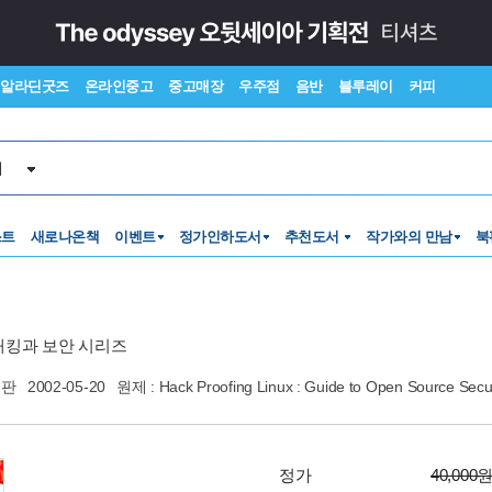
알라딘굿즈
온라인중고
중고매장
우주점
음반
블루레이
커피
서
스트
새로나온책
이벤트
정가인하도서
추천도서
작가와의 만남
북
해킹과 보안 시리즈
출판
2002-05-20
원제 : Hack Proofing Linux : Guide to Open Source Secur
정가
40,000