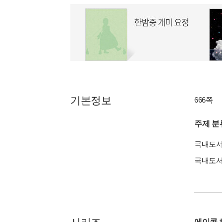
기본정보
666쪽
주제 분
국내도
국내도
에이콘 