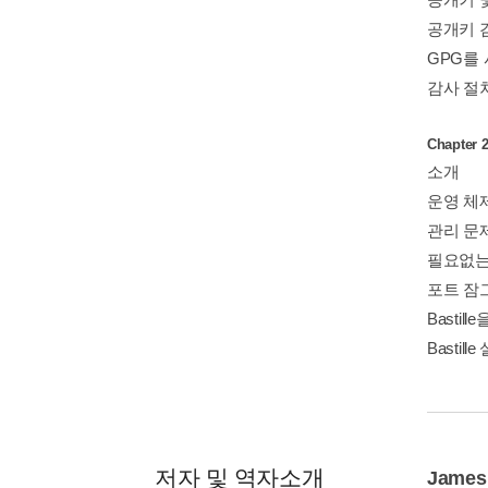
공개키 
GPG를 
감사 절
Chapte
소개
운영 체
관리 문
필요없는
포트 잠
Basti
Bastil
저자 및 역자소개
James