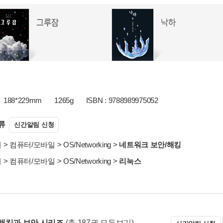
188*229mm
1265g
ISBN : 9788989975052
류
신간알림 신청
서
>
컴퓨터/모바일
>
OS/Networking
>
네트워크 보안/해킹
서
>
컴퓨터/모바일
>
OS/Networking
>
리눅스
해킹과 보안 시리즈
(총 187권 모두보기)