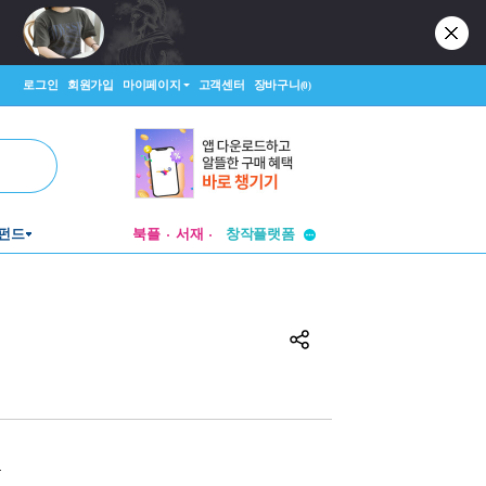
로그인
회원가입
마이페이지
고객센터
장바구니
(0)
투비컨티뉴드
창작플랫폼
펀드
북플
서재
투비컨티뉴드
원