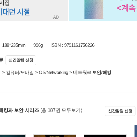
188*235mm
996g
ISBN : 9791161756226
류
신간알림 신청
서
>
컴퓨터/모바일
>
OS/Networking
>
네트워크 보안/해킹
해킹과 보안 시리즈
(총 187권 모두보기)
신간알림 신청