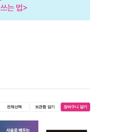
전체선택
보관함 담기
장바구니 담기