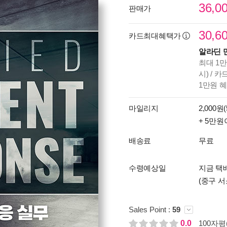
36,0
판매가
30,6
카드최대혜택가
알라딘 
최대 1만
시) / 
1만원 
마일리지
2,000원(
+ 5만원
배송료
무료
수령예상일
지금 택배
(중구 서
Sales Point :
59
0.0
100자평(