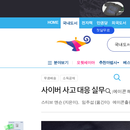
HOME
전자책
만권당
외국도서
국내도서
첫달무료
국내도
분야보기
오뒷세이아
추천마법사
베
무료배송
소득공제
사이버 사고 대응 실무
에이콘 
|
스티브 앤슨
(지은이),
임주섭
(옮긴이)
에이콘출