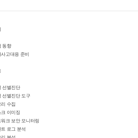
비
협 동향
침해사고대응 준비
응
격 선별진단
격 선별진단 도구
모리 수집
스크 이미징
네트워크 보안 모니터링
벤트 로그 분석
모리 분석