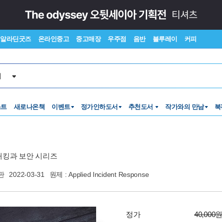
알라딘굿즈
온라인중고
중고매장
우주점
음반
블루레이
커피
서
스트
새로나온책
이벤트
정가인하도서
추천도서
작가와의 만남
북
해킹과 보안 시리즈
판
2022-03-31
원제 : Applied Incident Response
정가
40,000