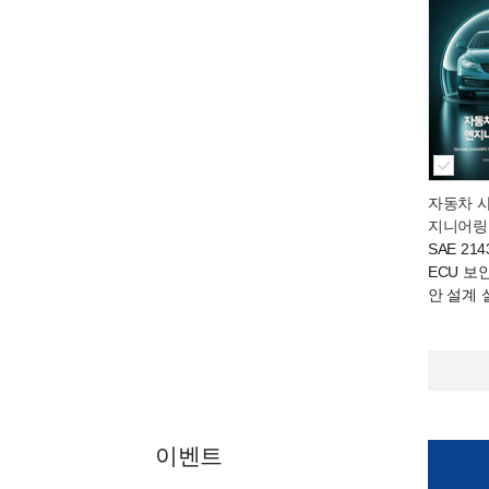
자동차 
지니어링
SAE 21
ECU 보
안 설계 
이벤트