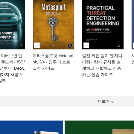
사이버보안 엔
메타스플로잇 Metaspl
실전 위협 탐지 엔지니
 핸드북
- ISO/
oit, 2/e
- 침투 테스트
어링
- 탐지 규칙을 설
434부터 TARA,
실전 가이드
계하고 개발하고 검증
안까지 차량 보
하는 실습 가이드
실무
더보기