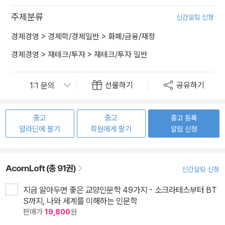
주제분류
신간알림 신청
경제경영
>
경제학/경제일반
>
화폐/금융/재정
경제경영
>
재테크/투자
>
재테크/투자 일반
선물하기
공유하기
중고
중고
중고 등록
알라딘에 팔기
회원에게 팔기
알림 신청
AcornLoft (총 91권)
신간알림 신청
지금 알아두면 좋은 교양인문학 49가지 - 소크라테스부터 BT
S까지, 나와 세계를 이해하는 인문학
판매가
19,800
원