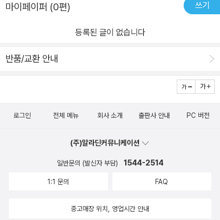
쓰기
마이페이퍼 (0편)
대한 최소한의 있어야 윗선과 같은 시선에서 대화가 가능하
다. 아무튼 지금도 금융업에서 열심히 잘 뛰고 있는 명문대 출신
등록된 글이 없습니다
금융공학을 전공한 분들을 보면 경외감이 든다. 나는 감히 도전
조차 못했던 금융공학이란 분야를 졸업한 지 10년이 되어서야 글
반품/교환 안내
이 머리에 들어 옴에 그들의 지적 능력에 감탄을 금할 수 없
다. 그 이유로 '처음 만나는 금융공학' 이란 책을 추천하게 되었
다. 은행을 다니는 지인이 선물해 준 책으로, 물론 일반인이 읽기
에는 약간의 난이도가 있다. 하지만 재무를 알아야 하고, 주식 투
로그인
전체 메뉴
회사 소개
출판사 안내
PC 버전
자를 하고 펀드에 가입해 있는 사람이라면 최소한의 '금융 공
학'에 대한 개념은 반드시 있어야 할 것이다. 금융 공학 이름만 들
(주)알라딘커뮤니케이션
어도 떨린다. 금융도 어려운데 공학이라는 단어도 붙는다. 영어
1544-2514
일반문의 (발신자 부담)
로 financial engineering이라 한다. Financial은 재무의, 금융의
돈 냄새 풍기는 연상을 하면 될 것인데, Engineering은 기계가
1:1 문의
FAQ
맞물려 돌아가는 이미지를 준다. 기계공학은 영어로 Mechanica
l Engineering이라고 한다. 금융공학도 딱히 무엇이라고 정의를
중고매장 위치, 영업시간 안내