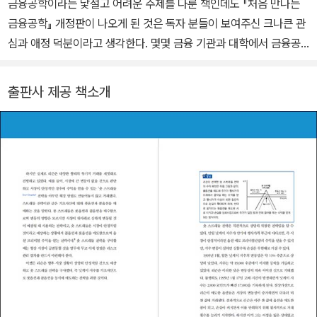
동재무학을 배웠다. 은행(우리은행·우리금융지주), 보험(푸본현대생
금융공학이라는 낯설고 어려운 주제를 다룬 책인데도 『처음 만나는
명), 카드(현대카드·삼성카드), 캐피탈(현대캐피탈), 미술관(삼성미
금융공학』 개정판이 나오게 된 것은 독자 분들이 보여주신 크나큰 관
술관 리움), 복합리조트(파라다이스시티), 인공지능 에듀테크 스타트
심과 애정 덕분이라고 생각한다. 몇몇 금융 기관과 대학에서 금융공
업(뤼이드), 온라인 플랫폼(카매니저) 등의 다양한 분야에서 전략, 마
학 강의 교재로도 쓰이고 있다는 소식을 듣고 놀랍고도 감사한 마음
케팅, M&A, 파이낸스, 금융상품 개발 등의 업무를 두루 경험하며, 실
이 들었다.
출판사 제공 책소개
무자와 팀장을 거쳐 임원, 부사장, 대표이사 등의 전문경영인으로 일
독자 분들의 관심과 애정에 보답하는 길은 더 많은 분이 초판보다도
했다. 또한 GLG, GUIDEPOINT, AlphaSights, LYNK 등 글로벌
더 부담 없이 금융공학을 접할 수 있도록 하는 것이라 생각하고 개정
전문가 네트워크 플랫폼 회사의 자문위원으로 활동하며 글로벌 경영
판 작업을 시작했다. 그동안 여러 채널을 통해 수집한 독자 의견을 반
컨설팅 회사, 사모펀드, 투자은행, 국내외 대기업 등을 대상으로 컨설
영해 독자 입장에서 더 읽기 편하고 이해하기 쉬운 개정판을 내고 싶
팅을 했다. 국민대학교 경영대학원에서 '금융의 융복합화와 금융마케
었다. 개정판은 초판과 비교해 다음과 같은 네 가지 차별성을 갖고 있
팅' 수업을 통해 MBA 학생들에게 금융시장, 행동경제학, 행동재무
다.
학, 금융마케팅 등을 가르쳤으며, 국가공무원 인재개발원에서는 사무
첫째, 독자들이 읽기 편하도록 목차를 대폭 변경했다. 초판의 총 2개
관을 대상으로 인공지능에 대해 강의했다. 기업체, 단체, 대학 등의 초
의 부와 8개의 장 체계를 총 3개의 부와 12개의 장으로 재구성했다.
청으로 다양한 주제로 여러 차례 특강을 했다. 또한 글로벌 마케팅 저
제1부부터 제3부까지 난이도를 조금씩 올리는 방식으로 각 장을 나누
널인 「Academy of Asian Business Review AABR」의 논문 심사
고 재배치함으로써 물 흐르듯이 책을 읽을 수 있도록 했다.
위원을 역임했다. 주요 저서 및 논문으로는 『처음 만나는 금융공학』
둘째, 설명이 부족했던 부분에는 독자들이 좀 더 이해하기 쉽도록 필