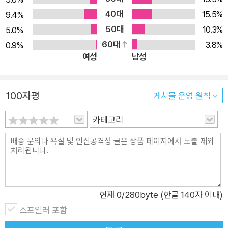
학 기본기 다지기’라는 제목에서 알 수 있듯이, 제1부에서 다룬 금
40대
15.5%
9.4%
융공학의 기초적인 개념을 좀 더 자세히 설명한다. 하지만 각 장
50대
10.3%
5.0%
을 역사적 사실이나 언론을 통해 접했던 사건들로 시작하므로, 부
60대
3.8%
0.9%
여성
남성
담감보다는 오히려 흥미와 편안한 마음을 가지고 읽을 수 있을 것
이다. 또한 아주 간단한 수식과 그래프만 넣었고 대부분은 이해하
기 쉬운 글로 설명하고 있기 때문에 내용을 이해하는 데 큰 어려
100자평
게시물 운영 원칙
움은 없을 것이다. 5장은 금융공학의 핵심인 선물과 옵션, 6장은
어려울 때 서로 돕는 상생의 금융거래인 스왑, 7장은 선산의 굽은
카테고리
소나무와 같이 인기는 없지만 금융공학의 기본으로 반드시 알아
둘 필요가 있는 채권, 그리고 8장에서는 정해진 신뢰수준하에서
나타날 수 있는 최대 손실인 VARValue at Risk에 대해 설명한
다. 제3부 ‘금융공학 좀 더 들여다보기’에서는 금융공학에 관한
좀 더 심도 있는 내용을 다룬다. 조금은 어려워 보일 수 있는 수식
현재
0
/280byte (한글 140자 이내)
이 일부 등장하는데, 만약 어렵다고 생각되면 수식을 억지로 외우
스포일러 포함
려하지 말고 글로 된 설명만 차근차근 읽어도 무슨 내용인지 충분