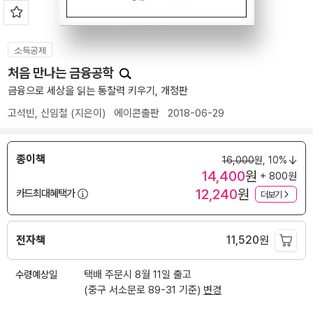
소득공제
처음 만나는 금융공학
금융으로 세상을 읽는 통찰력 키우기, 개정판
고석빈
,
신임철
(지은이)
에이콘출판
2018-06-29
종이책
16,000
원,
10%
14,400
원
+ 800원
12,240
원
카드최대혜택가
더보기
전자책
11,520
원
수령예상일
택배 주문시 8월 11일 출고
(중구 서소문로 89-31 기준)
변경