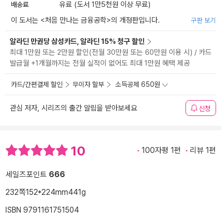
배송료
유료 (도서 1만5천원 이상 무료)
이 도서는 <
처음 만나는 금융공학
>의 개정판입니다.
구판 보기
알라딘 만권당 삼성카드, 알라딘 15% 청구 할인
최대 1만원 또는 2만원 할인(전월 30만원 또는 60만원 이용 시) / 카드
발급월 +1개월까지는 전월 실적이 없어도 최대 1만원 혜택 제공
카드/간편결제 할인
무이자 할부
소득공제 650원
관심 저자, 시리즈의 출간 알림을 받아보세요
신청
10
100자평 1편
리뷰 1편
세일즈포인트
666
232쪽
152*224mm
441g
ISBN 9791161751504