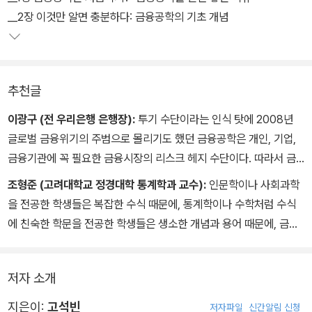
__2장 이것만 알면 충분하다: 금융공학의 기초 개념
추천글
이광구 (전 우리은행 은행장):
투기 수단이라는 인식 탓에 2008년
글로벌 금융위기의 주범으로 몰리기도 했던 금융공학은 개인, 기업,
금융기관에 꼭 필요한 금융시장의 리스크 헤지 수단이다. 따라서 금
융시장을 이해하고 금융시장에서 발생하는 리스크를 적절히 관리·통
조형준 (고려대학교 정경대학 통계학과 교수):
인문학이나 사회과학
제하기 위해서는 금융공학을 반드시 알고 있어야 한다.
을 전공한 학생들은 복잡한 수식 때문에, 통계학이나 수학처럼 수식
하지만 일반인들에게 금융공학은 너무나도 어렵고 두렵기까지한 분
에 친숙한 학문을 전공한 학생들은 생소한 개념과 용어 때문에, 금융
야다. 사실 은행, 보험, 증권, 투자은행IB 등 금융업에 종사하는 사람
공학을 선뜻 공부하기 힘들었을 것이다. 이 책은 어떤 분야의 전공 학
들에게도 결코 쉽지 않은 영역이다. 그래서 금융공학은 매우 중요함
생이라도, 실무경험이 없어도, 금융공학의 높은 진입장벽을 쉽게 넘
에도 불구하고, 되레 우리에게서 조금씩 멀어지고 있다.
저자 소개
을 수 있도록 도와주는 친절한 금융공학 입문서다.
이 책은 초보자들도 금융공학을 쉽게 이해하도록 안내해주는 지침서
지은이:
고석빈
저자파일
신간알림 신청