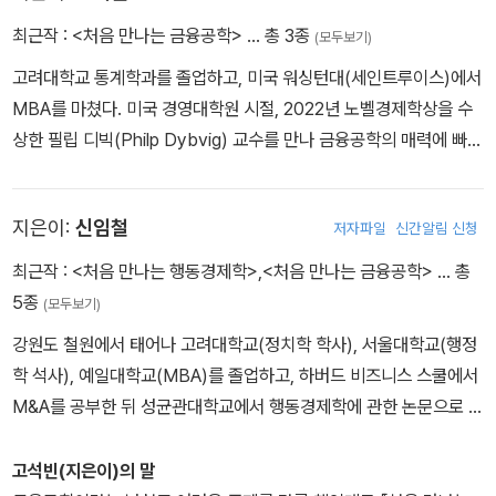
다. 금융공학의 기초 개념을 매우 친절하게 물 흐르듯 설명해주며, 금
융공학과 관련된 다양한 사례와 역사적 사실을 예로 들고 누구나 이
최근작 :
<처음 만나는 금융공학>
… 총 3종
(모두보기)
해할 수 있게 표현함으로써 독자로 하여금 마치 한 권의 에세이를 읽
고려대학교 통계학과를 졸업하고, 미국 워싱턴대(세인트루이스)에서
는 기분을 느끼게 해준다. 누구라도 이 책을 읽고 나면 금융공학은 어
MBA를 마쳤다. 미국 경영대학원 시절, 2022년 노벨경제학상을 수
느덧 매우 친근한 분야가 되어 있을 것이다.
상한 필립 디빅(Philp Dybvig) 교수를 만나 금융공학의 매력에 빠졌
평소 금융공학에 관심이 있었지만 어려운 분야라는 선입견 때문에 그
다. 당시 디빅 교수의 제안으로 학업을 계속할지 고민했으나, 학비와
동안 주저했던 분들이나 금융권에 근무하면서 좀 더 다양한 금융 지
생활비를 지원한 현대차에 대한 도덕적 책임감으로 현대차로 복귀,
식을 쌓고자 하는 분들은 꼭 읽어봐야 할 책이다. 쉽고 재미있지만 결
지은이:
신임철
저자파일
신간알림 신청
현대캐피탈 유럽총괄법인장, 미국 법인 Chief Coordinating Offic
코 가볍지 않은 훌륭한 금융공학 입문서다.
er, 한국 법인 해외사업실장을 역임했다. 현재 청주대학교 무역학과
최근작 :
<처음 만나는 행동경제학>
,
<처음 만나는 금융공학>
… 총
Welcome to Financial Engineering!
교수로 재직 중이다. 관심 분야는 행동재무학의 수학적 해석 (미국 남
5종
(모두보기)
캘리포니아대 박사 논문), 비즈니스 애널리틱스, 빅데이터 딥러닝, 국
강원도 철원에서 태어나 고려대학교(정치학 학사), 서울대학교(행정
제금융 그리고 자동차 모빌리티 금융공학 연구 등이다.
학 석사), 예일대학교(MBA)를 졸업하고, 하버드 비즈니스 스쿨에서
M&A를 공부한 뒤 성균관대학교에서 행동경제학에 관한 논문으로 경
영학 박사학위를 취득했다. 예일대학교 재학 시절에는 노벨경제학상
수상자인 로버트 쉴러(Robert Shiller) 교수로부터 행동경제학과 행
고석빈(지은이)의 말