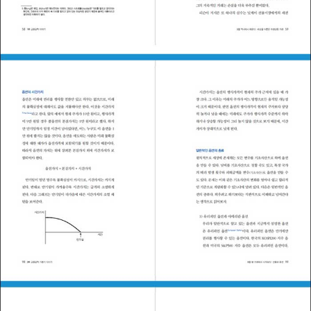
(에이콘, 2018), 「소비자행동에 관한 행동경제학 관점의 연구」, 「카
요한 내용을 추가했다. 내용 흐름에 비약이 있거나 자세한 설명이 필
지노 고객의 행동에 영향을 미치는 심리요인에 관한 행동경제학 관점
요한 곳에는 친절하고 상세한 설명을 덧붙여 독자들의 이해를 높이고
의 연구」, 「심리적 회계가 카지노 게임 행동에 미치는 영향에 관한 연
자 했다.
구」, 「A study on the effect of perceived value of O4O servi
셋째, 애매한 표현은 문장 하나하나를 다시 쓴다는 심정으로 내용을
ce in the accommodation industry on switching cost, trust
명확하게 수정했다. 모호한 표현으로 인해 독자가 내용을 이해하지
transfer, and visit intention」, 「전교조와 정부 간 게임에 영향을
못하거나 잘못 이해하는 일이 없도록 짧은 표현 하나에도 정성을 다
미친 요인에 관한 연구」 등이 있다. 현재 GS그룹의 전기차 충전 플랫
해 수정했다.
폼 사업 계열사인 GS차지비(GS ChargEV)의 대표이사를 맡고 있
넷째, 오래된 데이터와 사례는 최근 자료로 업데이트했다. 독자들이
다.
책을 읽는 동안 되도록이면 따끈따끈한 정보를 접할 수 있도록 가능
한 최신의 자료를 수집해 반영하고자 했다.
이번에 정성을 다한 『처음 만나는 금융공학』 개정판이 향후 금융공학
의 저변을 확대하고 금융공학을 공부하고자 하는 분들을 위한 친절한
개론서 역할을 하길 바란다.
2018년 여름
고석빈·신임철