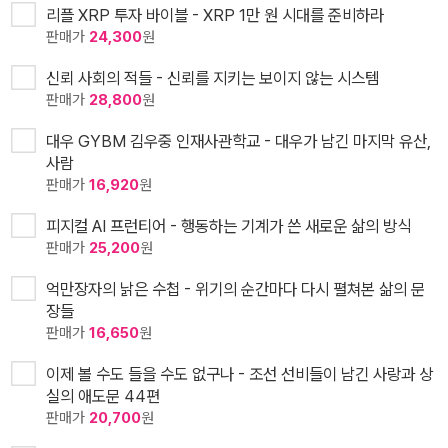
리플 XRP 투자 바이블 - XRP 1만 원 시대를 준비하라
판매가
24,300
원
신뢰 사회의 적들 - 신뢰를 지키는 보이지 않는 시스템
판매가
28,800
원
대우 GYBM 김우중 인재사관학교 - 대우가 남긴 마지막 유산,
사람
판매가
16,920
원
피지컬 AI 프런티어 - 행동하는 기계가 쓴 새로운 삶의 방식
판매가
25,200
원
억만장자의 낡은 수첩 - 위기의 순간마다 다시 펼쳐본 삶의 문
장들
판매가
16,650
원
이제 볼 수도 들을 수도 없구나 - 조선 선비들이 남긴 사랑과 상
실의 애도문 44편
판매가
20,700
원