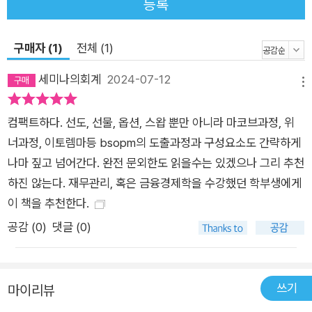
등록
히 이해할 수 있을 것이다. 따라서 수식을 보고 겁먹을 필요는 없
다. 그러나 중도에 포기하고 싶을 정도로 어려우면, 읽기를 중단
구매자 (1)
전체 (1)
하고 제1부와 제2부를 다시 한 번 읽는 것도 좋은 방법이다. 이 책
을 읽는 중요한 목적은 금융공학의 기초 개념과 기본적인 내용을
세미나의회계
2024-07-12
메뉴
숙지하는 것이다. 9장은 금융공학에 필요한 확률과 통계, 10장은
파생상품의 가격을 계산하기 위한 블랙숄즈 방정식과 이항옵션
컴팩트하다. 선도, 선물, 옵션, 스왑 뿐만 아니라 마코브과정, 위
모델, 11장은 기초자산과 파생상품의 미래 가격변화를 예측하기
너과정, 이토렘마등 bsopm의 도출과정과 구성요소도 간략하게
위한 주가 모델과 변동성 모델, 12장은 금융공학의 마지막 관문
나마 짚고 넘어간다. 완전 문외한도 읽을수는 있겠으나 그리 추천
인 이자율 파생상품이 차례로 등장한다.
하진 않는다. 재무관리, 혹은 금융경제학을 수강했던 학부생에게
이 책을 추천한다.
공감 (
0
)
댓글 (0)
쓰기
마이리뷰