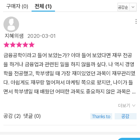
구매자 (0)
전체 (1)
메뉴
지혜의샘
2020-03-01
금융공학이라고 들어 보았는가? 아마 들어 보았다면 재무 전공
을 하거나 금융업과 관련된 일을 하지 않을까 싶다. 나 역시 경영
학을 전공했고, 학부생일 때 가장 재미있었던 과목이 재무관리였
다. 아쉽게도 재무랑 멀어져서 마케팅 쪽으로 왔지만, 나이가 들
면서 학부생일 때 배웠던 어떠한 과목도 중요하지 않은 과목은 없
는 듯하다. 경영학원론 책을 넘겼을 때 첫 구절 '경영학은 학제 간
더보기
과학이다.'라는 구절은 아직도 감동이며 경영학의 진리다. 기업체
공감 (
2
)
댓글 (0)
에 몸담고 있는 상황에서는 얼마나 경영 전반을 거시적이며, 디테
일하게 보는 가가 능력이고 실력이다. 마케팅을 할 때도, 가치 사
슬에 있는 회사들의 주가는 물론 현재 우리 회사의 재무 원동력에