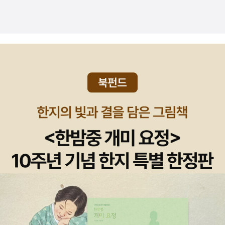
내리기에는 통용되는 범위가 너무 넓기에 내가 정의를 하자면 '재
무 또는 경제를 기계 장치의 운동 방향을 계산하듯 도식화해서 돌
아가는 원리를 파악한 학문'이 아닐까 싶다. 이 책에서는 초반 부
에 금융공학을 공부하기 전에 알아야 할 선행 학문에 대해서 소개
하는 것으로 글을 시작한다. 수학, 통계학에 대해서 알고 있기를
기대한다. 보통 우리가 수Ⅰ 에서 배운 평균, 표준편차 개념을 알고
있으면 되고, 베르누이 시행, 이항 분포 정도 알고 있기를 원한다.
동전을 던저서 앞면 혹은 뒷면이 나오는 것을 시행하는 것 (이율
배반(서로 모순되어 양립할 수 없는)적 개념), 그것을 분포로 만
드는 것이 베르누이 시행과, 이항 분포다. 물론 더 가면 표준 정규
분포도 나오고 하지만, 고 2학년 수준으로 잘 정리해서 접근시킨
다. 수학과 통계학을 접근하는 이유 중에 하나가 돈이라는 인간
의 이기심이 극에 달하고, 신뢰를 확인하기 위해 매우 애쓰는 학
문에서 '그냥 그럴 거 같아서요.' '제 생각은 그래요.' '대강 이쯤 되
면 이렇게 하는 게 좋을 거예요.'라는 설명은 용서가 안된다. 모든
것을 수치화하고 분석해서 예측을 하고 공통분모를 찾아서 명제