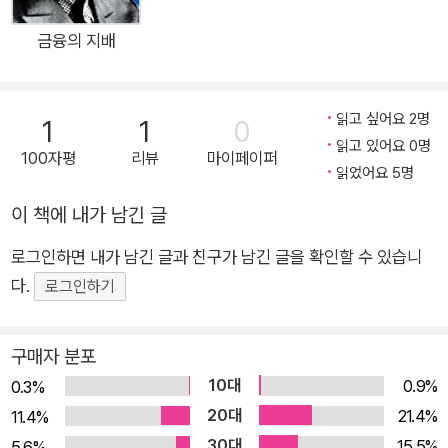
하는 직장인, 투자은행이나 증권업에서 커리어를 쌓고 싶은 취업
준비생, 그리고 학교에서 금융공학 수업을 수강하거나 금융공학
금융의 지배
을 전공하고자 하는 학생들에게 매우 쉽고 유용한 금융공학 입문
서다. ★ 이 책의 구성 ★ 총 3개의 부와 12개의 장으로 구성해
읽고 싶어요 2명
1
1
0
금융공학을 처음 접하는 독자라 하더라도, 제1부만 읽으면 금융
읽고 있어요 0명
공학의 기초적인 내용을 충분히 숙지할 수 있다. 그리고 제1부를
100자평
리뷰
마이페이퍼
읽었어요 5명
읽고 나면 자연스럽게 제2부를 읽고 싶은 마음이 생길 것이고, 제
2부를 다 읽고 나면 제3부도 충분히 읽고 이해할 수 있다는 자신
이 책에 내가 남긴 글
감을 갖게 될 것이다. 제1부는 ‘금융공학 이야기’라는 제목처럼,
로그인하면 내가 남긴 글과 친구가 남긴 글을 확인할 수 있습니
수식이나 숫자 없이 이야기하듯이 금융공학을 소개한다. 다양한
다.
로그인하기
역사적 사건과 일상생활의 사례를 통해 금융공학이 우리에게 매
우 친근한 분야임을 알게 될 것이다. 1장에서는 금융공학의 정의
구매자 분포
와 금융공학을 알고 있어야 하는 이유, 2장에서는 직관적인 설명
10대
0.9%
을 통해 쉽고 재미있게 풀어쓴 금융공학의 기초 개념, 3장에서는
0.3%
20대
금융공학과 관련된 역사적 사건들, 그리고 4장에서는 요즘 뜨고
21.4%
11.4%
있는 빅데이터와 금융공학 간의 관계를 다룬다. 제2부는 ‘금융공
30대
15.5%
5.6%