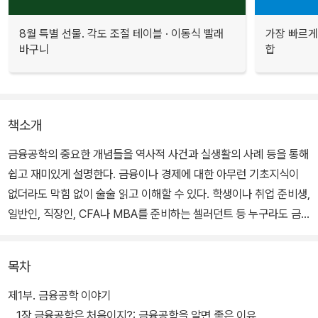
8월 특별 선물. 각도 조절 테이블 · 이동식 빨래
가장 빠르게
바구니
합
책소개
금융공학의 중요한 개념들을 역사적 사건과 실생활의 사례 등을 통해
쉽고 재미있게 설명한다. 금융이나 경제에 대한 아무런 기초지식이
없더라도 막힘 없이 술술 읽고 이해할 수 있다. 학생이나 취업 준비생,
일반인, 직장인, CFA나 MBA를 준비하는 셀러던트 등 누구라도 금
융공학을 쉽게 시작할 수 있도록 도움이 된다.
목차
제1부. 금융공학 이야기
__1장 금융공학은 처음이지?: 금융공학을 알면 좋은 이유