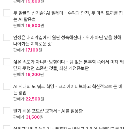
판매가
19,800
원
두 얼굴의 신기술: AI 딜레마 - 수익과 안전, 두 마리 토끼를 잡
는 AI 활용법
판매가
19,800
원
인생은 내리막길에서 훨씬 성숙해진다 - 위가 아닌 앞을 향해
나아가는 지혜로운 삶
판매가
17,100
원
삶은 속도가 아니라 방향이다 - 쉼 없는 분주함 속에서 미처 깨
닫지 못했던 소중한 것들, 최신 개정증보판
판매가
16,200
원
AI 시대의 노 워크 혁명 - 크리에이티브하고 혁신적으로 돈 버
는 방법
판매가
22,500
원
알기 쉬운 포토샵 교과서 - AI를 활용한
판매가
31,500
원
실리콘밸리 길들이기 - 폭주하는 빅테크 기업에 브레이크를 걸