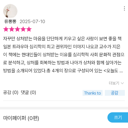
의식적으로 입는 상처들을 사회와 관계의 맥락 안에서 살펴보며, 상
자신과 마주하는 일. 그것이 회복의 시작이 될 것이다.
처를 ‘이겨내는 것’이 아닌 함께 살아가는 태도에 대해 이야기한다.
메뉴
📌 받은 상처, 그리고 내가 준 상처 내가 받은 상처를 기억하며, 나
류뽕뽕
2025-07-10
도 누군가에게 상처를 주었을지 모른다는 생각에 잠시 마음이 멈췄
다. “나는 누군가의 고통을 알아차릴 수 있는 사람인가?” 공감은
자꾸만 상처받는 마음을 단단하게 키우고 싶은 사람이 보면 좋을 책
단지 말의 기술이 아니라, 상처를 인정하고 마주하는 용기에서 시작
일본 트라우마 심리학의 최고 권위자인 미야지 나오코 교수가 지은
된다는 걸 알게 되었다. 📌 치유의 시작은 ‘괜찮지 않아도 괜찮
이 책에는 현대인들이 상처받는 이유를 심리학적 사회 문화적 관점으
다’는 말에서 이 책은 회복을 말하지만, “다 괜찮아질 거야”라는 말
로 분석하고, 상처를 회복하는 방법과 나아가 상처와 함께 살아가는
대신 그저, 그 자리에 있어도 괜찮아. 당신이 그만큼 버텨왔다는 사실
방법을 소개되어 있었다.총 4개의 장으로 구성되어 있는 <오늘도 견
만으로도 충분하다고 말해준다. 책을 읽는 동안, 누군가에게 무해한
뎌온 당신에게>는 가장 먼저 요즘 사람들이 이렇게 상처받는지 온라
존재가 되고 싶었던 내 마음이 위로받는 느낌이었다.괜찮지 않아도
더보기
인 오프라인 두 축을 이루는 이 시대의 모습에서 그 이유를 설명해 주
되는 하루, 그 하루를 통과할 수 있게 도와주는 책이다. 📌 이런 분
공감 (
0
)
댓글 (0)
었는데, 개인적으로 잘 알고 있지만 놓쳤던 부분을 집어준 것 같아 인
들께 권한다 ✅ 마음이 자주 무너지고 쉽게 지치는 요즘, 작은 회복
상적이었다.이런 세상에서 의식적으로 '마음의 쉴 시간'을 확보하지
의 말이 필요할 때 ✅ 관계 속 상처를 이해하고 건강하게 마주하고
않으면 자신의 리듬을 잃고 다른 사람의 눈치를 보게 된다.마음의 여
싶은 분 ✅ 감정노동, 육아, 일상 속 스트레스로 무기력한 나날을 견
쓰기
마이페이퍼 (0편)
유가 없으면 작은 말에도 쉽게 상처받고, 반대로 자신도 모르게 타인
디는 분 📌 책빵김쌤의 한줄평 상처를 지우려 애쓰기보다, 그 상
에게 상처를 줄 수도 있다.오늘도 견뎌온 당신에게 p29의식적으로