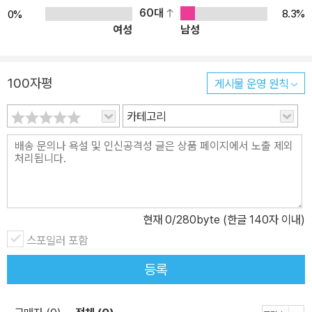
있게’ 만드는 것이라는 점을 강조한다. “당신이 너무 자주 상처받는
60대
8.3%
0%
여성
남성
이유는, 그만큼 진심으로 살아가고 있기 때문입니다.” 일본 최고의 임
상심리학자, 미야지 나오코 교수의 따뜻한 마음 치유 심리학 한국 사
회는 여전히 ‘말하지 않는 것이 미덕’처럼 여겨지는 문화가 강하다. 감
100자평
게시물 운영 원칙
정을 드러내는 일은 나약함으로 간주되고, 고통을 털어놓는 순간 오
히려 ‘불편한 사람’이라는 낙인이 찍히기 쉽다. 그래서 대부분 사람이
카테고리
상처를 혼자 삭이고, 침묵 속에서 관계의 균열을 견디며 살아간다. 그
러나 감정은 말할 수 있을 때 비로소 치유되고, 상처는 드러날 때야 말
로 다시 관계를 맺을 수 있는 실마리를 얻게 된다. 《오늘도 견뎌온 당
신에게》는 바로 그 말하지 못했던 감정들에 말을 건네는 책이다. 위로
나 치유를 강요하지 않고, 오히려 ‘상처는 인간됨의 일부’임을 정직하
현재
0
/280byte (한글 140자 이내)
게 인정하면서, 그 상처를 사회 안에서 어떻게 이해하고, 언어화하며,
스포일러 포함
타인과 나눌 수 있을지를 제안한다. 저자는 말한다. “나는 분명 피해
자라고 생각했는데, 어느 날 문득 누군가의 상처가 되어 있었다.” 이
등록
처럼 이 책은 가해자와 피해자의 경계, 말하는 자와 침묵하는 자의 위
치가 얼마나 쉽게 뒤바뀔 수 있는지를 깨닫게 한다. 그 깨달음은 상처