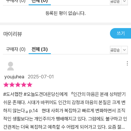
구매자 (0)
전체 (0)
에 대한 깊은 이해와 성찰을 가능케 하며, 결국 타인을 향한 공감과 자
신을 향한 수용으로 이어진다. 그런 점에서 볼 때 정서적으로 지친 M
등록된 평이 없습니다.
Z세대는 물론, 돌봄과 관계 속에서 고립감을 느끼는 중장년층, 감정
노동과 심리 상담에 종사하는 전문가들에게도 깊은 울림을 준다. 또
쓰기
마이리뷰
한, 내 마음을 이해하고 싶은 모든 이들에게 “당신은 혼자가 아니며,
누구나 상처를 안고 산다”는 보편적인 위로를 건네며, 지금 필요한 것
구매자 (0)
전체 (3)
은 치유가 아니라 ‘공감의 언어’임을 말한다. "상처는 개인의 문제가
아니라 사회의 문제" 감정을 받아들이는 순간, 회복은 시작된다 《오
메뉴
늘도 견뎌온 당신에게》는 전문가가 아닌 우리 모두를 위한 책이다. 일
youjuhea
2025-07-01
상의 관계에서, 말 한마디에서, 눈빛 하나에서 시작된 상처가 어떻게
마음을 흔들고, 삶의 방향을 바꾸는지, 그리고 그 상처를 어떻게 ‘돌
#도서협찬 #오늘도견뎌온당신에게 『인간의 마음은 본래 상처받기
봄’이라는 태도로 회복할 수 있는지를 보여주기 때문이다. “왜 나는
쉬운 존재다. 시대가 바뀌어도 인간의 감정과 마음의 본질은 크게 변
항상 상처받을까?”, “왜 나만 유난히 약한 걸까?” 이런 질문 앞에 머
하지 않는다.』 p.14 현대 사회가 복잡하고 빠르게 변화하면서 조직
뭇거려본 사람이라면, 이 책 속 문장 하나하나가 가슴에 크게 와 닿을
적인 생활보다는 개인주의가 팽배해지고 있다. 그럼에도 불구하고 인
것이다. 그만큼 최고의 임상심리학자로서의 명쾌한 통찰이 누구에게
간관계는 더욱 복잡하고 예측할 수 어렵게 되어가고 있다. 요즘 젊은
나 흔들리는 마음을 잠시 머물게 할 따뜻한 공간을 마련해 준다. 지금