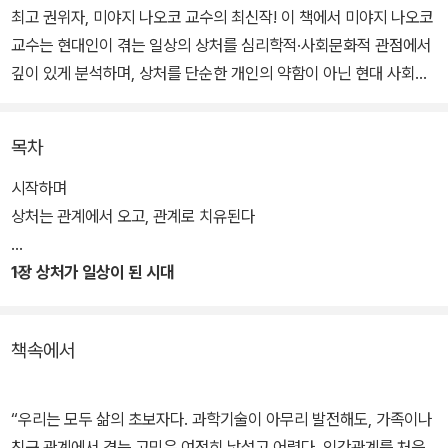
최고 권위자, 미야지 나오코 교수의 최신작! 이 책에서 미야지 나오코
교수는 현대인이 겪는 일상의 상처를 심리학적·사회문화적 관점에서
깊이 있게 분석하며, 상처를 단순한 개인의 약함이 아닌 현대 사회의
구조적 결과물로 바라본다. 또한, 눈에 보이지 않는 ‘작고 반복적인 상
처’가 개인의 삶에 얼마나 큰 영향을 미치는지를 조명하며, 상처를 지
목차
우는 것이 아니라 이해하고 함께 살아가는 법을 제안한다. 아울러 ‘연
결의 피로’, ‘디지털 시대의 감정노출’, ‘공감의 공동체’ 등 현대 사회
시작하며
특유의 상처 환경을 날카롭게 통찰하면서, 성찰과 관계 회복의 용기
상처는 관계에서 오고, 관계로 치유된다
를 건넨다. 그런 점에서 볼 때 이 책은 상처를 딛고 살아가는 법을 배
우는 감정 회복의 심리학이자, 관계의 윤리를 새롭게 모색하는 공감
1장 상처가 일상이 된 시대
인문서라고 할 수 있다.
책속에서
“우리는 모두 삶의 초보자다. 과학기술이 아무리 발전해도, 가족이나
친구 관계에서 겪는 고민은 여전히 낯설고 어렵다. 인간관계를 처음