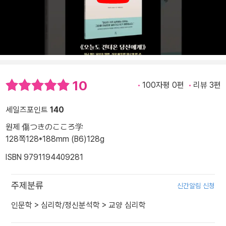
10
100자평 0편
리뷰 3편
세일즈포인트
140
원제 傷つきのこころ学
128쪽
128*188mm (B6)
128g
ISBN 9791194409281
주제분류
신간알림 신청
인문학
>
심리학/정신분석학
>
교양 심리학