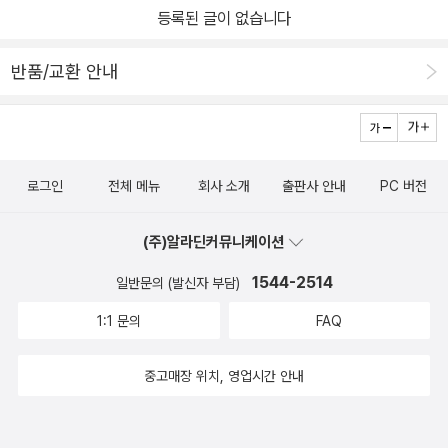
처와 함께 걸어가는 법을 알려주는 조용한 심리 수업. 📌 @acor
등록된 글이 없습니다
마음의 쉴 시간을 확보해야 한다는 말이 인상 깊게 다가왔다.생각해
n_pub 에이콘 출판사로부터 제공받은 소중한 도서를 읽고 담은 리
보면 스스로 마음의 쉴 시간을 놓쳤을 때 조금 더 날카로워지고 조금
뷰입니다. #오늘도견뎌온당신에게 #상처받은마음 #심리수업 #미
반품/교환 안내
더 쉽게 상처받았던 것 같다.마음의 여유를 회복하고 나의 리듬을 잘
야기나오코 #에이콘 #치유의심리학 #베스트셀러 #책빵김쌤서평
유지하는 것이 상처받지 않는 단단한 마음으로 가는 첫 발걸음이지
않을까 생각했다.인생을 살면서 어느 정도의 '상처'는 피할 수 없다.그
래서 우리는 실패를 겪더라도 다시 회복할 수 있도록 '상처받는 연
로그인
전체 메뉴
회사 소개
출판사 안내
PC 버전
습'을 해나가야 한다오늘도 견뎌온 당신에게 p70회복탄력성이라는
말을 들어본 적 있다. 실패해도 다시 회복하도 일어서는 힘.상처받는
(주)알라딘커뮤니케이션
것도 마찬가지이구나 싶었다. 상처받더라도 다시 회복하고 나의 긍정
적인 마음으로 돌아가는 힘을 기르도록 연습해야 하는구나연습으로
1544-2514
일반문의 (발신자 부담)
단련되면 상처받는 것도 무섭지 않겠구나 하는 희망도 생겼다.자기
1:1 문의
FAQ
연민은 결코 나약함이 아니다. 오히려 그것은 상처 입은 자신을 있는
그대로 인정하고, 보듬을 줄 아는 강함이다.오늘도 견뎌온 당신에게
중고매장 위치, 영업시간 안내
p102많은 사람들이 그렇듯 나도 나의 약한 모습이나 실패한 모습, 상
처받은 모습을 보는 것이 싫다.하지만 그런 나의 상처 입어 약한 모습
을 그대로 인정하고 나아가 보듬을 줄 아는 것이 상처를 이기는 강함