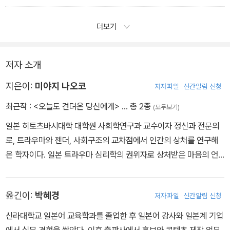
이겨내기 위해서는 그런 얕은 관계만으로는 충분하지 않다.
― ‘상처받을 용기, 관계의 시작’ 중에서
더보기
저자 소개
지은이:
미야지 나오코
저자파일
신간알림 신청
최근작 :
<오늘도 견뎌온 당신에게>
… 총 2종
(모두보기)
일본 히토츠바시대학 대학원 사회학연구과 교수이자 정신과 전문의
로, 트라우마와 젠더, 사회구조의 교차점에서 인간의 상처를 연구해
온 학자이다. 일본 트라우마 심리학의 권위자로 상처받은 마음의 언
어화를 시도해 온 독보적인 지식인으로 평가받고 있다. 오랜 임상 경
험과 날카로운 사회학적 통찰을 바탕으로, 개인의 고통이 어떻게 사
옮긴이:
박혜경
저자파일
신간알림 신청
회적 맥락에서 생성되고 반복되는지를 분석하며, 트라우마를 단순한
개인적 질병이 아닌 사회 전체의 감수성 회복의 문제로 확장시켰다.
신라대학교 일본어 교육학과를 졸업한 후 일본어 강사와 일본계 기업
나아가 상처 입은 마음이 사회적 침묵 속에 갇히는 과정을 조명하며,