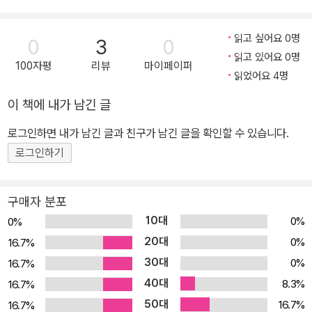
이 아니다. 오히려 우리 모두의 일상이 되어가고 있다. 문제는 그 상처
들이 너무 작고 익숙해서, 누구도 제대로 말하지 않는다는 데 있다.
읽고 싶어요 0명
0
3
0
《오늘도 견뎌온 당신에게》는 일본 NHK출판에서 출간되어 화제를
읽고 있어요 0명
100자평
리뷰
마이페이퍼
모은 미야지 나오코 교수의 대표작 《傷つきのこころ学》의 국내 첫
읽었어요 4명
번역본으로, 상처받기 쉬운 시대를 살아가는 현대인의 마음을 심리학
이 책에 내가 남긴 글
적·사회문화적 관점에서 섬세하게 조망하는 책이다. 정신건강의학과
전문의이자 트라우마 회복 연구의 권위자인 미야지 나오코 교수는 이
로그인하면 내가 남긴 글과 친구가 남긴 글을 확인할 수 있습니다.
책에서 ‘상처’를 단지 개인의 문제로만 보지 않는다. 이에 따라 SNS,
로그인하기
스마트폰, 메시지 응답 강박, 평가 중심 사회, 불안한 돌봄 구조 등의
시스템과 문화가 우리의 마음을 더 자주, 더 깊이 다치게 만든다는 사
구매자 분포
실을 조용히 짚어낸다. 나아가 PTSD 같은 극단적 외상보다 훨씬 보
10대
0%
0%
편적인, 그러나 무시되기 쉬운 ‘일상의 상처’에 주목한다. 예를 들면,
20대
0%
16.7%
‘무심한 말 한마디’, ‘비교당하는 느낌’, ‘이해 받지 못한다는 감정’ 등
30대
0%
16.7%
이 바로 그것이다. 《오늘도 견뎌온 당신에게》는 그런 감정들이 어디
40대
서 비롯되며, 왜 우리는 같은 상처를 반복해서 겪는지를 구체적으로
8.3%
16.7%
설명한다. 무엇보다 중요한 건, 상처를 지우는 것이 아니라 ‘말할 수
50대
16.7%
16.7%