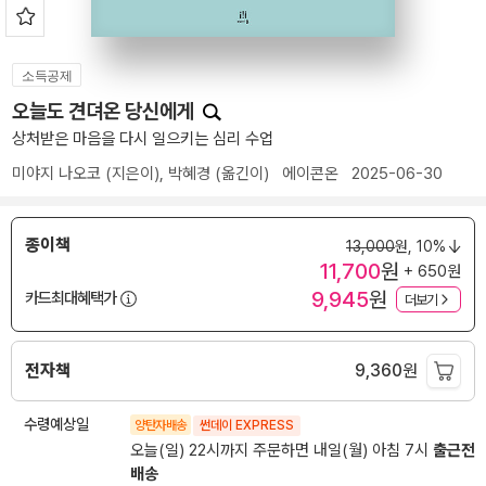
소득공제
오늘도 견뎌온 당신에게
상처받은 마음을 다시 일으키는 심리 수업
미야지 나오코
(지은이),
박혜경
(옮긴이)
에이콘온
2025-06-30
종이책
13,000
원,
10%
11,700
원
+ 650원
9,945
원
카드최대혜택가
더보기
전자책
9,360
원
수령예상일
양탄자배송
썬데이 EXPRESS
오늘(일) 22시까지 주문하면 내일(월) 아침 7시
출근전
배송