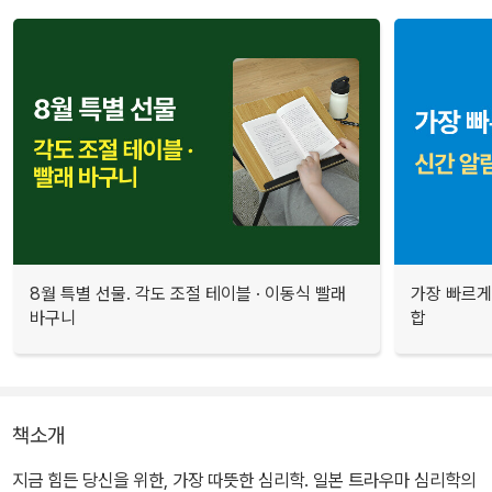
8월 특별 선물. 각도 조절 테이블 · 이동식 빨래
가장 빠르게
바구니
합
책소개
지금 힘든 당신을 위한, 가장 따뜻한 심리학. 일본 트라우마 심리학의