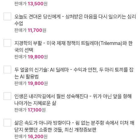
판매가
13,500
원
오늘도 견뎌온 당신에게 - 상처받은 마음을 다시 일으키는 심리
수업
판매가
11,700
원
지경학의 부활 - 미국 제재 정책의 트릴레마(Trilemma)와 한
국의 선택
판매가
19,800
원
두 얼굴의 신기술: AI 딜레마 - 수익과 안전, 두 마리 토끼를 잡
는 AI 활용법
판매가
19,800
원
인생은 내리막길에서 훨씬 성숙해진다 - 위가 아닌 앞을 향해
나아가는 지혜로운 삶
판매가
17,100
원
삶은 속도가 아니라 방향이다 - 쉼 없는 분주함 속에서 미처 깨
닫지 못했던 소중한 것들, 최신 개정증보판
판매가
16,200
원