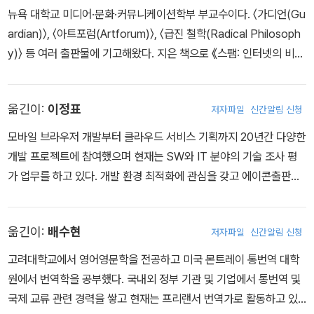
뉴욕 대학교 미디어·문화·커뮤니케이션학부 부교수이다. 〈가디언(Gu
ardian)〉, 〈아트포럼(Artforum)〉, 〈급진 철학(Radical Philosoph
y)〉 등 여러 출판물에 기고해왔다. 지은 책으로 《스팸: 인터넷의 비밀
스런 역사(Spam: A Shadow History of the Internet)》, 《난독
화: 디지털 프라이버시 생존 전략(Obfuscation: A User's Guide f
옮긴이:
이정표
저자파일
신간알림 신청
or Privacy and Protest)》(공저) 등이 있다.
모바일 브라우저 개발부터 클라우드 서비스 기획까지 20년간 다양한
개발 프로젝트에 참여했으며 현재는 SW와 IT 분야의 기술 조사 평
가 업무를 하고 있다. 개발 환경 최적화에 관심을 갖고 에이콘출판사
에서 펴낸 『젠킨스 마스터』(2018), 『젠킨스 블루오션 시작하기』(20
19), 『린 모바일 앱 개발』(2019), 『배포 자동화와 지속적 인도』(202
옮긴이:
배수현
저자파일
신간알림 신청
2), 『젠킨스로 배우는 CI/CD 파이프라인 구축』(2024), 『알고리듬
으로 생각하기』(2024) 등을 번역했다. 크리에이티브 커먼즈 코리아
고려대학교에서 영어영문학을 전공하고 미국 몬트레이 통번역 대학
의 자원 활동가로 활동했으며, 개인 시간에는 오픈 소스 및 오픈 라이
원에서 번역학을 공부했다. 국내외 정부 기관 및 기업에서 통번역 및
선스를 활용한 정보의 개방과 활성화에 관심을 갖고 활동하고 있다.
국제 교류 관련 경력을 쌓고 현재는 프리랜서 번역가로 활동하고 있
이와 관련해 『The Power of Open 한국어판』, 『참여와 소통의 정