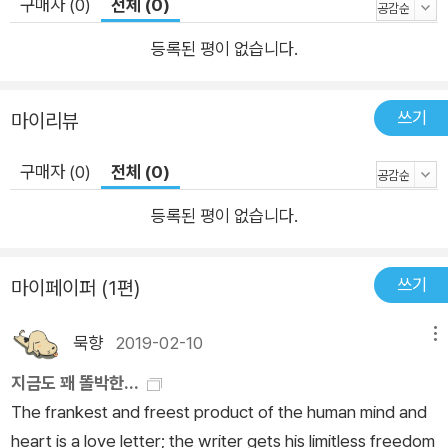
구매자 (0)
전체 (0)
간을 벌고, 수많은 신호들 속으로 숨어버릴 수 있는 여러 가지 방법을
가'에서는 이 질문에 답하기 위해 오늘날의 디지털 프라이버시와
제공한다. 이 책이 바로 그 출발점이 될 것이다.
등록된 평이 없습니다.
관련한 문제들을 어떻게 난독화의 유용성으로 해결할 수 있는지
설명한다. 4장. '난독화의 정당성'에서는 어떤 특정 난독화 사례
를 평가해 사회적으로 허용 가능한지 여부를 가릴 때 판단 기준으
쓰기
마이리뷰
로 삼을 만한 도덕적, 정치적 기준을 설명한다. 5장. '난독화의 효
과'에서는 난독화가 할 수 있는 것은 무엇이고 할 수 없는 것은 무
구매자 (0)
전체 (0)
엇인지를 중점적으로 다루고 있다. 난독화 프로젝트들의 여섯 가
등록된 평이 없습니다.
지 공통적인 목표를 밝히고 이를 프로젝트 설계 차원과 연결해 살
펴볼 것이다.
쓰기
마이페이퍼 (1편)
묵향
2019-02-10
메뉴
지금도 꽤 똘박한...
The frankest and freest product of the human mind and
heart is a love letter; the writer gets his limitless freedom