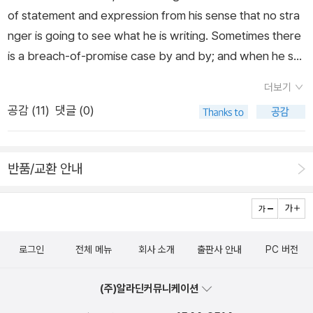
of statement and expression from his sense that no stra
nger is going to see what he is writing. Sometimes there
is a breach-of-promise case by and by; and when he se
es his letter in print it makes him cruelly uncomfortable a
더보기
nd he perceives that he never would have unbosomed h
공감 (
11
)
댓글 (0)
imself to that large and honest degree if he had known t
hat he was writing for the public.인류의 정신과 마음이 빚어
낸 가장 솔직하고 자유로우며 개인적인 산물은 연애편지다. 쓰는
반품/교환 안내
이는 그의 감성에서 나오는, 말과 표현의 무한한 자유를 지니며,
어떤 누구도 그가 무얼 쓰는지 볼 수 없다. 하지만 가끔 이런 약속
이 깨지곤 한다. 그가 인쇄된 그의 편지를 볼 때면 미칠 만큼 불편
해지며, 그렇게 대중에게 공개될 편지였다면 그 정도로 솔직하게
로그인
전체 메뉴
회사 소개
출판사 안내
PC 버전
모든 걸 털어놓지 않았을 것이라고 깨닫게 된다.- 『마크 트웨인
자서전』 서문 중에서 (번역은 책 349~350쪽을 거의 따름) 20
(주)알라딘커뮤니케이션
07년 10월 예일대 출판부(?)에서 처음 나와 2008년 8월에 우리