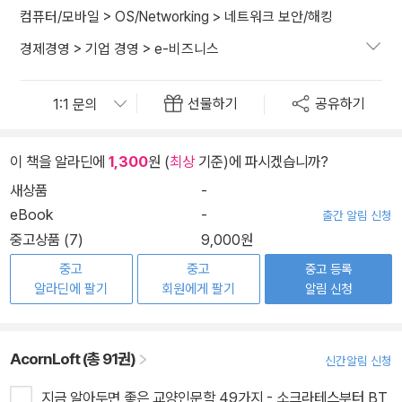
컴퓨터/모바일
>
OS/Networking
>
네트워크 보안/해킹
경제경영
>
기업 경영
>
e-비즈니스
선물하기
공유하기
이 책을 알라딘에
1,300
원 (
최상
기준)에 파시겠습니까?
새상품
-
eBook
-
출간 알림 신청
중고상품 (7)
9,000원
중고
중고
중고 등록
알라딘에 팔기
회원에게 팔기
알림 신청
AcornLoft (총 91권)
신간알림 신청
지금 알아두면 좋은 교양인문학 49가지 - 소크라테스부터 BT