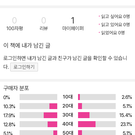
여기서 보듯 개인정보를 수집하고 통제하는 주체는 잠재적 범죄자나
로 지금까지도 그랬다. 그러나 우리가 추구하는 혁명은 데이터 침해
체적인 사례를 통해 살펴보고, 데이터 난독화 전략을 활용할 수
테러 용의자를 추적하는 국가 정부일 수도 있고, 사용자가 관심 있을
를 거부할 수도, 그 영향력에서 벗어날 수도, 그렇다고 자신의 데이터
있는 다양한 방법을 개략적으로 소개한다. 마지막으로 난독화 전
읽고 싶어요 0명
0
0
1
만한 맞춤 콘텐츠를 알아서 챙겨 보여주는 소셜 네트워크 서비스일
침해를 통제할 수도 없는, 한마디로 꼼짝없이 당할 수밖에 없는 보잘
략을 실제로 활용할 때 염두에 둬야 할 다양한 윤리적 문제에 대
읽고 있어요 0명
수도 있다. 정부에게는 범죄나 테러를 방지해 시민의 안전을 보호한
100자평
리뷰
마이페이퍼
것없는 약자들에게 특히 적합하다." 이 같은 제한적 혁명이 중점으로
해 고민을 던진다. ★ 이 책에서 다루는 내용 ★ 난독화(Obfusc
읽었어요 0명
다는 목적이 있고, 소셜 네트워크 서비스는 사용자에게 더 편리한 서
삼는 것은 현대의 디지털 감시를 물리치고 약화하는 것이다. 회피나
ation)는 코드를 읽기 어렵게 만드는 작업으로, 감시나 데이터 수
비스를 제공한다는 명목으로 개인정보를 수집하고 저장하고 활용한
이 책에 내가 남긴 글
불복종, 노골적 거부나 계획적 방해를 목적으로 하는 기존의 저항 수
집을 방해하기 위해 모호하거나 헷갈리거나 호도하는 정보를 고
다.
단, 그리고 새로 등장하는 여러 저항 수단과 더불어, 그 밖의 다른 개
로그인하면 내가 남긴 글과 친구가 남긴 글을 확인할 수 있습니
의적으로 섞어 넣는 것을 말한다. 개념은 간단하나 그 적용과 사
념과 기술을 추가로 적용하고 이를 '우리 스스로가 정한' 이용 약관에
다.
용은 여러 가지로 다양하고 복잡하다. 만약 소프트웨어 개발자나
로그인하기
그런데 문제는, 이러한 일이 개인이 원하든 원치 않든, 어떤 방식으로
따라 사용할 것이다.
디자이너로서 소셜 네트워킹이나 위치정보 서비스 등 사용자의
어느 정도까지 이뤄지는지 모르는 중에도 이뤄지고 있다는 것이다.
상대가 누구인지에 따라, 또는 목표나 자원에 따라, 감시망 밖으로 사
개인정보 수집 및 사용이 필요한 서비스를 만드는 경우, 소프트웨
더 문제는 설령 알 수 있다 하더라도, '본인의 개인정보 제공에 동의합
구매자 분포
라지기, 시간 벌기, 분석 불가능하게 하기, 감시에 대한 조롱 행위로서
어에 난독화를 도입하면 사용자의 데이터를 외부로부터 뿐만 아
니다.'에 체크하지 않기가 현실적으로 어려워지고 있다는 점이다.
10대
2.6%
0%
의 불복종, 집단적 저항, 크고 작음을 막론하고 부정을 바로잡기 위한
니라 소프트웨어를 개발한 개발사, 심지어 그 스타트업이 다른 회
20대
5.1%
10.3%
개별적 행동 등을 실행할 수 있는 수단을 제공하고자 한다.
사에 인수되는 경우에도 안전하게 지킬 수 있다. 정부 기관에서도
페이스북을 켜면, 보고 싶지 않은 성형외과 광고가 나와 관련 있는 광
30대
이미 확립된 기존 사례들과 새로 등장하고 있는 사례들을 모두 포함
15.4%
17.9%
난독화를 이용하면 데이터 수집의 여러 목적은 달성하면서도 데
고라며 친구의 게시 글과 나란히 올라와 있는 상황에 눈살을 찌푸리
하는 전체적인 밑그림을 그려보고, 그 모든 경우에 공통으로 적용될
40대
23.1%
12.8%
이터 남용 위험을 최소화할 수 있다. 또 현대 사회에 만연한 디지
곤 한다. 하지만 그렇다고 페이스북을 탈퇴하자니 사회생활에서 소외
수 있는 접근법을 도출한 다음, 이를 일반화해 정책, 소프트웨어, 행동
50대
5.1%
5.1%