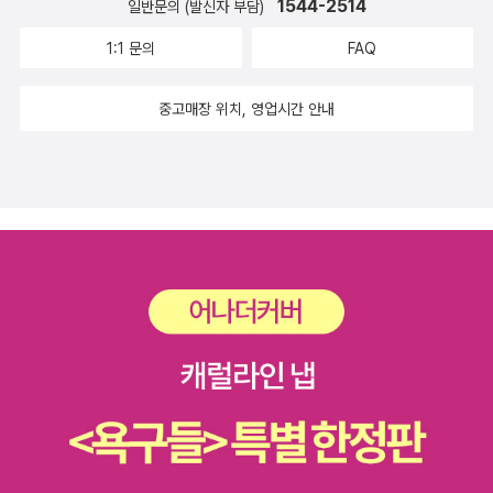
1544-2514
말 책이 나왔다. 페이스북이 유효한 이메일 주소만 있으면 누구
일반문의 (발신자 부담)
나 가입할 수 있는 서비스로 바뀐 것이 2006년 9월이었는데(페
1:1 문의
FAQ
이스북 뉴스룸 참조 https://newsroom.fb.com/news/2006/
09/facebook-expansion-enables-more-people-to-conn
중고매장 위치, 영업시간 안내
ect-with-friends-in-a-trusted-environment/), 그 내용이 반
영될 수 없었을 정도로 데뚝하게 앞질러 인터넷과 SNS 세상의
왜자한 속탈을 지레챘다고 할 수 있다. 대신 싸이월드가 값닿게
다루어졌는데(책 54~55쪽), 강산도 변하는 세월 동안 두리벙하
게 앙상해진 모습사리를 보며 다른 세상이 되었음을 느낀다(201
4년에 오슬로 노벨 평화상 기념관에서 소셜 미디어가 어떻게 세
상과 민주주의를 바꾸고 있는지를 두루 비춘 'Be Democrac
y'라는 전시회를 연 적이 있었는데, 거기서도 싸이월드를 SNS의
앞머리에 안태워 놓고 있었다. ① Nobel Peace Center 페이
지 https://www.nobelpeacecenter.org/en/exhibitions/b
edemocracy-2/ ② Expology 페이지 https://www.expolo
gy.com/bedemocracy/). 다음 페이지들도 참조. https://en.