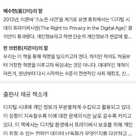
다. 기술과 문화, 지식의 공유와 개방에 대한 관심을 바탕으로 2011
부 2.0』(아이앤유, 2011), 『난독화, 디지털 프라이버시 생존 전략』
년부터 크리에이티브 커먼즈의 아시아 태평양 지역 코디네이터를 맡
배수현(옮긴이)의 말
(에이콘, 2017), 『알고리즘 윤리』(2022년 대한민국학술원 선정 우
고 있다. 오픈아이디어랩(OIL)을 통해 의미 있고 재미있는 시도들을
2013년, 이른바 '스노든 사건'을 계기로 유엔 총회에서는 '디지털 시
수학술도서)(에이콘, 2021) 등을 번역했다.
즐겁게 이어나갈 수 있는 방법을 고민하고 있다. 옮긴 책으로는 『공유
대의 프라이버시권(The Right to Privacy in the Digital Age)' 결
인으로 사고하라』(갈무리, 2015), 『오픈 디자인』(안그라픽스, 201
의안이 통과됐다. 개인정보라고 하면 단순히 개인정보가 싼값에 팔려
5), 『열린 정부 만들기』(에이콘, 2012), 『참여와 소통의 정부 2.0』
나가 금융 사기에 활용될 위험을 걱정하던 수준에서, 일상에서 개인
핀 브런튼(지은이)의 말
(아이앤유, 2011) 등이 있다.
정보가 수집, 저장, 활용되는 것을 스스로 결정하고 통제할 수 있는
우리는 이 책을 통해 혁명을 일으키고자 한다. 하지만 적어도 처음부
'인권'으로 보호돼야 한다는 국제 사회의 인식을 보여주는 결정이었
터 거창한 혁명을 이루고자 욕심내는 것은 아니다. 대대적인 개혁이
다. 그리고 2016년 11월 21일, UN 총회에서는 다시 새로운 결의안
라든가, 원년부터 다시 시작하는 수준의 전면적인 사회 재창조, 신기
을 채택한다. 이번에는 국가 정부의 개인정보 수집 및 활용에서 나아
술을 잡음 하나 없이 매끄럽게, 완벽하게 일괄 적용하는 것 따위를 수
가, 민간 부문의 프라이버시권 침해에 대한 국가의 제재를 촉구하는
단으로 삼을 생각도 없다. 우리가 꿈꾸는 혁명은 철학자들은 당장 사
출판사 제공 책소개
내용을 담고 있다. 갈수록 일상에서 온라인과 오프라인의 경계가 모
용할 수 있는(ready-to-hand) 도구라 부르고 기술 분야에서는 범
호해지고 있는 시대를 맞이해, 디지털 환경에서 개인정보의 과도한
디지털 시대에 개인 정보가 무분별하게 수집되고 활용되고 있다.
용 하드웨어에 해당하는, 일상생활이나 영화, 소프트웨어, 풀기 어려
수집과 통제는 제한돼야 한다는 점에 대한 합의가 반영된 결과일 것
이 상황이 지속할수록 이에 대한 문제의식은 날로 갈수록 커지고
운 살인 사건, 심지어는 동물 세계에서도 볼 수 있는 기존 요소들의 바
이다.
탕 위에 만들어진다.
있다. 이 책에서는 디지털 환경에서 프라이버시 보호를 위해 개인
"혁명의 수단은 독재자나 폭군, 비밀경찰이 장악하기가 쉽고, 또 실제
이 취할 수 있는 전략인 데이터 난독화가 무엇인지를 다양하고 구