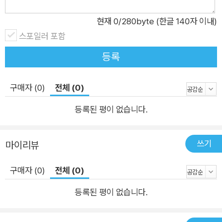
경쟁자보다 앞서, 당신의 첫 고객이 혼합현실 헤드셋을 쓰고 가게
는다는 사실을 숙연한 마음으로 되새겨 보았습니다. 저자가 말하는
현재
0
/280byte (한글 140자 이내)
변혁과 같은 커다란 전환은 결국은 일어나리라 생각되지만 그것이 구
에 들어오기 전에 이를 준비하는 것이 현명하다고 결론짓는다.
스포일러 포함
체적으로 어떻게 전개될지는 확언할 수 없을 것입니다. 그렇기 때문
에 이 책에서 언급하는 주요 제품들과 회사들의 행보를 더욱 큰 기대
등록
와 흥미를 갖고 지켜보게 됩니다.
구매자 (0)
전체 (0)
등록된 평이 없습니다.
쓰기
마이리뷰
구매자 (0)
전체 (0)
등록된 평이 없습니다.