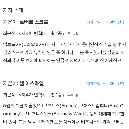
저자 소개
지은이:
로버트 스코블
저자파일
신간알림 신청
최근작 :
<제4차 변혁>
… 총 1종
(모두보기)
업로드VR(UploadVR)의 사내 창업자이자 온라인상의 기술 분야 저
널리스트로 가장 유명한 인물 중 하나다. 그는 중요한 기술 발전의 양
상과 추이를 초기에 파악하는 인물로 정평이 나있으며 전 세계적으로
가장 인기 있는 기술 분야의 연사 중 하나다.
지은이:
셸 이스라엘
저자파일
신간알림 신청
최근작 :
<제4차 변혁>
… 총 1종
(모두보기)
6권의 책을 저술했으며 「포브스(Forbes)」, 「패스트컴퍼니(Fast C
ompany)」, 「비즈니스위크(Business Week)」 등의 매체에 기고한
바 있다. 그는 남극을 제외한 모든 대륙에서 비즈니스와 기술 콘퍼런