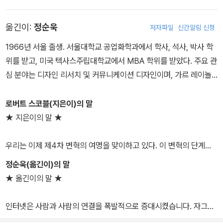
스의 기조 연설자로 활동해왔다.
옮긴이:
정순욱
저자파일
신간알림 신청
1966년 서울 출생. 서울대학교 공업화학과에서 학사, 석사, 박사 학
위를 받고, 미국 텍사스주립대학교에서 MBA 학위를 받았다. 주요 관
심 분야는 디자인 리서치 및 커뮤니케이션 디자인이며, 가르 레이놀
즈의 『프리젠테이션 젠』(에이콘, 2008)을 비롯해 실생활과 밀접한
정보 디자인 관련 책을 여러 권 번역했다.
로버트 스코블(지은이)의 말
★ 지은이의 말 ★
우리는 이제 제4차 변혁의 여명을 맞이하고 있다. 이 변혁의 단계에
서 기술의 중심 개념은 ‘휴대’에서 ‘착용’으로 이동할 것이다. 사용자
정순욱(옮긴이)의 말
인터페이스는 손가락을 갖다 대는 스크린에서 사용자가 실제로 만지
★ 옮긴이의 말 ★
고 느낄 수 있게 컴퓨터로 만든 이미지로 이동하며, 손가락 대신 눈을
이용해 가상의 키보드를 훨씬 빠른 속도로 입력하게 된다. 이전의 혁
인터넷은 사람과 사람의 연결을 폭발적으로 증대시켰습니다. 자그마
신 단계에서는 기술과 인간 사이의 인터페이스 변화가 주축을 이뤘다
한 센서가 서로 정보를 주고 받는 사물인터넷 시대가 되면 이제는 사