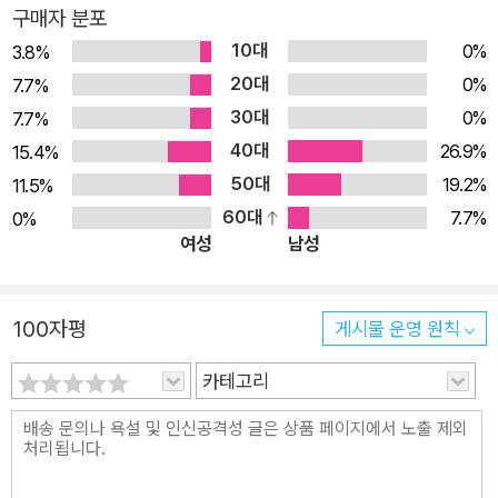
야 함을 강조한다. ★ 이 책의 구성 ★ 이 책은 세 부분으로 구성
구매자 분포
강현실 관련 산업을 종횡무진 찾아다니면서 열정적으로 연구하고 조
된다. 1부에서는 기술과 사람들의 변화를 다뤘다. 가상현실이 게
10대
0%
3.8%
사한 흔적이 이들의 페이스북 페이지에 고스란히 남아 있을 뿐 아니
임과 엔터테인멘트를 어떻게 바꾸고 있는지, 수 년간 기업에서 증
20대
0%
7.7%
라 지금도 그들의 노력은 계속되는 중입니다. 로버트 스코블과 셸 이
강현실이 어떻게 활발하게 사용돼 왔는지, 그리고 새로이 등장한
30대
스라엘 각각의 페이스북 계정에 하루에도 몇 건씩 새로운 소식들이
0%
7.7%
두 세대가 기술을 대하는 새로운 태도가 고객으로서, 직원으로서,
올라오는 것을 보면 진정한 마니아라는 생각이 듭니다.
40대
26.9%
15.4%
그리고 경쟁자로서의 행동을 어떻게 바꿀지를 이야기한다. 2부
이들은 다가오는 가상현실, 증강현실 산업에 대해 특별히 비즈니스
50대
19.2%
11.5%
는 비즈니스의 네 영역, 즉 소매유통업, 산업체, 의료, 교육 분야
리더, 경영자들의 관심을 환기시키고자 이 책을 썼습니다. 이 분야에
60대
7.7%
0%
에서 이미 진행 중인 변화를 다뤘다. 인공지능이 우리가 개인의
서 어떤 일이 일어나는지, 그리고 그 변화가 비즈니스에 어떤 영향을
여성
남성
삶 속의 여러 기기를 대하는 방식을 어떻게 바꾸고 있는지를 설명
미칠지 비교적 빠르게 감을 잡을 수 있도록 하는 것이 목적입니다. 그
한다. 우리는 이들 스마트 기기를 디지털 요정이라고 부르는데,
래서 기술적인 세부 사항보다는 커다란 흐름을 중심으로, 다양한 영
100자평
왜냐하면 그들이 우리의 소원을 이뤄주기 때문이다. 그러나 여기
게시물 운영 원칙
역에 대한 시사점을 다루는 것이 이 책의 특징이자 장점이라 생각됩
엔 대가가 따르는데 디지털 기기가 우리 주변의 그 누구보다 우리
니다.
카테고리
에 대해 더 많은 것을 알게 된다는 점이다. 3부는 사회 전반적인
이 책의 마지막 장에서 저자들은 아이폰이 출시되기 직전 해인 2006
시사점을 고찰한다. 우선 사생활 침해 문제, 일자리 상실, 그리고
년의 이야기를 꺼내면서 그 당시 각광을 받았던 인기 제품들이 얼마
현실과 환상의 구별 능력이 사라질 수 있다는, 우려 섞인 가능성
지나지 않아 어떤 운명을 맞이했는지를 조명합니다. 저는 그 부분을
을 살펴본다. 좋든 나쁘든 제4차 변혁은 피할 수 없으며 당신의
읽으면서 우리가 애써 예측하려는 미래는 결코 생각대로 진행되지 않