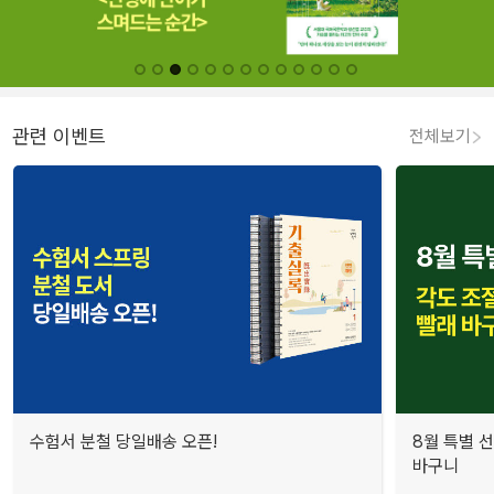
관련 이벤트
전체보기
수험서 분철 당일배송 오픈!
8월 특별 선
바구니