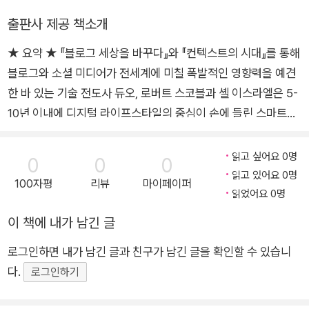
면 이제는 경험이라는 요소가 중심이 되며, 이것이 모든 변화의 핵심
물과 사람, 사물과 사물, 그리고 현실과 가상 사이의 연결이 폭발적으
출판사 제공 책소개
을 이룰 것이다.
로 늘어날 것입니다. 그리고 그 안에서 생겨나는 엄청난 양의 정보를
(중략)
★ 요약 ★ 『블로그 세상을 바꾸다』와 『컨텍스트의 시대』를 통해
소화해내기 위해 인공지능이 활용될 것입니다. 흔히 제4차 산업혁명
제4차 변혁은 이미 시작됐다고 우리는 확신하며, 이것은 비즈니스와
블로그와 소셜 미디어가 전세계에 미칠 폭발적인 영향력을 예견
이라 부르는 거대한 변화는 이러한 기술 발전을 배경으로 하고 있습
삶을 바꿔놓을 것이다. 이 힘은 멈출 수도 없고, 멈춰서도 안 된다. 이
니다.
한 바 있는 기술 전도사 듀오, 로버트 스코블과 셸 이스라엘은 5-
변혁은 지금보다 더 좋고, 더 건강하고 안전하며, 더욱 풍부한 정보를
이 책의 저자 로버트 스코블과 셸 이스라엘은 제4차 산업혁명이 영향
10년 이내에 디지털 라이프스타일의 중심이 손에 들린 스마트폰
제공하는 세상을 약속한다.
을 미치는 다양한 영역 중에서도 특별히 사람과 컴퓨터가 만나는 접
을 떠나 일반 안경과 유사한 형태의 스마트글래스로 옮겨갈 것이
그렇다면 이 책은 누구를 위한 책인가? 왜 읽어야 하는가?
점(interface)을 둘러싸고 일어나는, 변혁과도 같은 커다란 전환(tra
라고 하면서 가상현실, 증강현실, 그리고 혼합현실이 펼치는 새로
읽고 싶어요 0명
0
0
0
우선 우리는 기술의 발전을 이해하려는 비즈니스 의사결정권자를 위
nsformation)에 초점을 맞추고 이 책을 썼습니다. 저자들은 향후 5
운 공간 컴퓨팅의 시대의 도래를 예측한다. 이 책에서는 사용자
읽고 있어요 0명
해 가까운 미래를 전망하는 책을 쓴다. 이를 통해 사업의 진행 방향을
100자평
리뷰
마이페이퍼
~10년 이내에 사람과 컴퓨터의 상호작용은 현실과 가상이 융합된,
주변의 실제 환경과 컴퓨터 입체 영상이 눈 앞에서 정교하게 결합
읽었어요 0명
적절하게 조정할 수 있다. 우리는 기업들이 우선 작은 프로젝트를 시
혼합현실(mixed reality)이라고 부르는 새로운 경험 안에서 이뤄질
되는 차세대 혼합현실 인터페이스를 향한 변화가 엔터테인먼트,
작해 보면서 이 순간 잠재된 기회를 이해할 수 있도록 돕기 위한 정보
이 책에 내가 남긴 글
것으로 내다보고 그 기대와 전망, 그리고 우려되는 점을 공유하기 위
소매유통, 교육, 보건의료 등, 사회 전반에 가져올 커다란 파급 효
와 아이디어를 제공하려 한다.
해 이 책을 썼습니다.
로그인하면 내가 남긴 글과 친구가 남긴 글을 확인할 수 있습니
과를 전망하고, 앞서 나가는 브랜드가 차세대 기술을 이미 어떻게
이 두 명의 저자는 기술자나 학자가 아닌 기술 마니아(tech enthusi
다.
활용하고 있는지에 대한 다양한 사례를 소개한다. 더불어 이러한
로그인하기
ast)에 가깝습니다. 이들은 마니아답게 자신들의 열정을 공유하는 데
변화의 방향을 비즈니스 경영자가 남보다 앞서 이해하고 준비해
에도 열심입니다. 이 책을 준비하는 2년의 기간 동안, 가상현실과 증