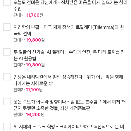
오늘도 견뎌온 당신에게 - 상처받은 마음을 다시 일으키는 심리
수업
판매가
11,700
원
지경학의 부활 - 미국 제재 정책의 트릴레마(Trilemma)와 한
국의 선택
판매가
19,800
원
두 얼굴의 신기술: AI 딜레마 - 수익과 안전, 두 마리 토끼를 잡
는 AI 활용법
판매가
19,800
원
인생은 내리막길에서 훨씬 성숙해진다 - 위가 아닌 앞을 향해
나아가는 지혜로운 삶
판매가
17,100
원
삶은 속도가 아니라 방향이다 - 쉼 없는 분주함 속에서 미처 깨
닫지 못했던 소중한 것들, 최신 개정증보판
판매가
16,200
원
AI 시대의 노 워크 혁명 - 크리에이티브하고 혁신적으로 돈 버