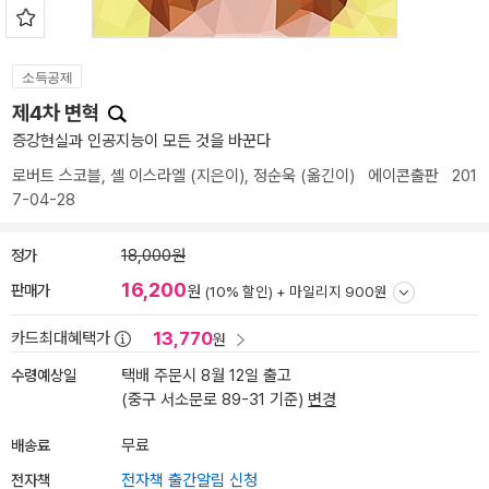
소득공제
제4차 변혁
증강현실과 인공지능이 모든 것을 바꾼다
로버트 스코블
,
셸 이스라엘
(지은이),
정순욱
(옮긴이)
에이콘출판
201
7-04-28
정가
18,000원
16,200
판매가
원
(10% 할인) +
마일리지 900원
13,770
카드최대혜택가
원
수령예상일
택배 주문시 8월 12일 출고
(중구 서소문로 89-31 기준)
변경
배송료
무료
전자책
전자책 출간알림 신청