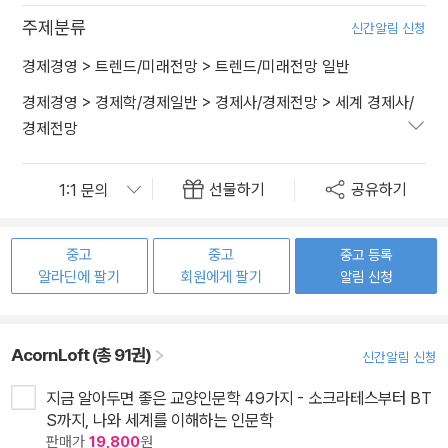
주제분류
신간알림 신청
경제경영
>
트렌드/미래전망
>
트렌드/미래전망 일반
경제경영
>
경제학/경제일반
>
경제사/경제전망
>
세계 경제사/
경제전망
선물하기
공유하기
중고
중고
중고 등록
알라딘에 팔기
회원에게 팔기
알림 신청
AcornLoft (총 91권)
신간알림 신청
지금 알아두면 좋은 교양인문학 49가지 - 소크라테스부터 BT
S까지, 나와 세계를 이해하는 인문학
판매가
19,800
원