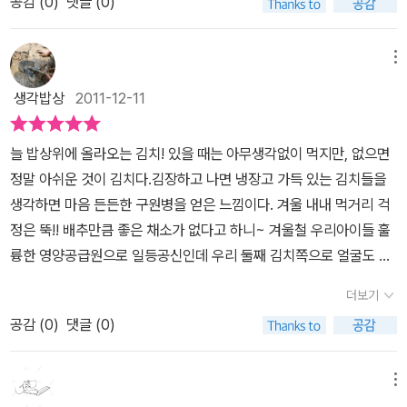
변신, 마지막 젓갈이 들어가 김칫소가 되어 배추김치로 변하는 이야
공감 (
0
)
댓글 (0)
들어지면 정말 좋겠다고 한다. 그런데 로보카폴리처럼 장난감 이런
고 맛좋은 우리 재료를 신문의 내용을 스크랩해서 붙여주었어요.그런
나올 만큼 재치 있고 익살맞다. 김치의 역사에 대한 영상물을 보면서
기를 통해 김치를 담그는 재료와 방법을, 발효를 통한 젖산균, 김치에
식으로 말고.. 정말 김치 특공대가 생활속에 존재하고 있어서 명지처
후, 각 재료를 찾아서 내용과 그림을 연결하는 놀이로 함께 해주었답
왕소금을 팝콘처럼 먹는 김치, 젓갈 비린내를 한 방에 날리는 태권 동
많은 섬유소와 매운 맛의 캡사이신의 활약은 김치의 효능을 유쾌하면
럼 설사를 할때 젖산균을 뿌려주어서 다 낫게 해주고 시후처럼 변비
니다.책과 함께 독후로 우리김치의 비밀스러운 재료들도 알아보고,
메뉴
자 같은 고추, 저마다 자신들이 김치를 만드는 데 있어서 얼마나 큰 역
서도 정확하게 전달합니다.이 책의 그림은 아이들이 좋아할 만한 요
에 걸렸을때는 정말 장에 들어가서 섬유소로 굳은 변을 말랑 말랑하
아이와 함께 김치특공대의 발랄한 면모와 플레쉬 팍팍 튀는 모습들을
할을 차지하는지 나서서 이야기하는 모습도 재미있다. 배탈과 설사
생각밥상
2011-12-11
소들이 많은데 김치재료들이 갖는 특성을 살린 캐릭터 그림, 합체를
게 해준다면 배가 아플때도 금방 나을텐데 하고 아쉬움을 털어놓는
보면서 생동감과 용맹함, 그리고 김치의 비밀까지 알게 되어서 더욱
로 고생하는 아이는 세균을 잡아주는 젖산균으로 돕고, 변비로 고생
하여 변하는 변신 김치 특공대의 모습이 본문 뿐만 아니라 앞 면지에
다. 그런데 캡사이신때문에 살이 빠진 희조를 보고는 살짝 의아해한
유익하면서 지식을 전달했던 그림책으로 함께 할 수 있어서 좋았어
하는 아이에게는 부드러운 섬유소로 변을 부드럽게, 거친 섬유소로
늘 밥상위에 올라오는 김치! 있을 때는 아무생각없이 먹지만, 없으면
서부터 뒷 면지까지 재밌게 소개되어 있어요.부록에 실린 '김치 특공
다. 엄마는 외할머니 김치 먹으면 살이 더 찐다고 말했잖아.. 그런데
요.
장을 마사지해서 장운동을 활발하게 돕는다. 비만으로 고생하는 아이
정말 아쉬운 것이 김치다.김장하고 나면 냉장고 가득 있는 김치들을
대가 들려주는 김치이야기'에는 우리 김치의 시작과 소금절임, 양념
왜 살이 빠진다는거지? 하고 반문한다. 내가 가장 살이 찔때는 바로
에게는 캡사이신으로 지방을 태워 도와주는데 김치 특공대의 모습이
생각하면 마음 든든한 구원병을 얻은 느낌이다. 겨울 내내 먹거리 걱
의 쓰임과 김치라는 이름의 유래와 김치의 효능, 다양한 김치의 실제
울 친정엄마가 금방 담은 김치 몇포기를 보내줄때다 신김치를 먹지
사뭇 비장하다. 구조를 요청한 변비 소년 시후처럼 딸아이도 변비로
정은 뚝!! 배추만큼 좋은 채소가 없다고 하니~ 겨울철 우리아이들 훌
사진까지 실려 있습니다. 재치있는 대화글로 전하는 유익한 정보 그
않는지라. 갓 담은 김치면 사죽을 못쓰고... 밥을 여러그릇 먹어치우는
고생하는데, 잔뜩 굳은 똥 때문에 운동을 하지 못하는 장 속과 가스를
륭한 영양공급원으로 일등공신인데 우리 둘째 김치쪽으로 얼굴도 돌
리고 재미있는 상상이 담긴 이야기 구성, 코믹한 이들의 모습이 함께
통에 친정엄마 김치가 울 집에 상륙할때면 나의 살들은 밥때문에 2-3
내뿜는 항문을 보면서 자지러지게 웃는다. 다행이 김치 볶음이나 김
리지 않는다. 물론 젓가락이 갈 리 없다. 이제 약간 매운 것 먹어도 될
잘 어우러져 그야말로 맛깔진 즐거움을 주는 책입니다. 1. 빙고게임책
kg씩 불어남을 아이도 알고 있나보다... 모든 건 적당히 섭취했을때
더보기
치전, 참치김치찌개 같이 발효되어 한 번 더 조리된 음식은 잘 먹는 딸
나이라는 생각에 김치를 씻어주기도 하고, 김치전도 만들어주어도 나
을 읽고서 김장할 때 들어가는 김치 재료를 말해보았는데 이틀 전 유
득이 되는거라고 말해주자.. 그러니까 엄마도 한그릇만 먹어야지.. 하
아이는 “엄마, 나도 김치 좀 먹어볼까? 내일 아침에는 참치김치찌개,
공감 (
0
)
댓글 (0)
몰라라 하는 이 녀석을 어떻게 설득할까?? 제발 김치좀 먹어줘~~~
치원에서 깍두기를 담아온 유주가 갓이며 멸치액젓, 깨를 이야기하더
고 말한다.. ㅋ 별거 아닌 것 같으면서도 은근히 중독성이 있는 김치
저녁에는 참치 김치 볶음 알지?”하며 너스레를 떤다. 말로 해도 잘 안
아~~ 어렵다 어려워!! 김치가 얼마나 좋은지 안다면 좀 친해질까!!
라구요.그래서 아이들에게 빙고게임을 제안!! 후다닥 9칸 표를 만들
특공대이 책은 그 옛날 겨우내 채소를 보관할수 없어서 말려서도 먹
되는 부분은 책을 통해 도움을 얻었던 경험이 많은지라 자연스럽게
김치에 관련된 그림책을 찾다보니 김치 담그는 날에 대한 책을 몇권
고 가위바위보를 했습니다.서로 안보여준다고 떨어져 앉아 손으로 가
메뉴
고 ... 그러다가도 아삭함을 느낄수 없어 절여먹는 방식을 깨우친 우리
웃음이 난다.
책을 읽고 바로 김치 부침개를 만들어 먹고 싶다고 해