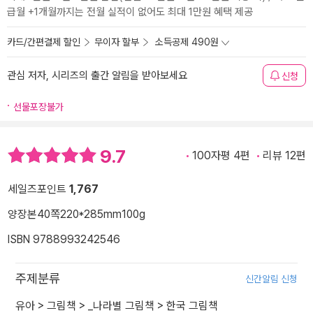
급월 +1개월까지는 전월 실적이 없어도 최대 1만원 혜택 제공
카드/간편결제 할인
무이자 할부
소득공제 490원
관심 저자, 시리즈의 출간 알림을 받아보세요
신청
선물포장불가
9.7
100자평 4편
리뷰 12편
세일즈포인트
1,767
양장본
40쪽
220*285mm
100g
ISBN 9788993242546
주제분류
신간알림 신청
유아
>
그림책
>
_나라별 그림책
>
한국 그림책