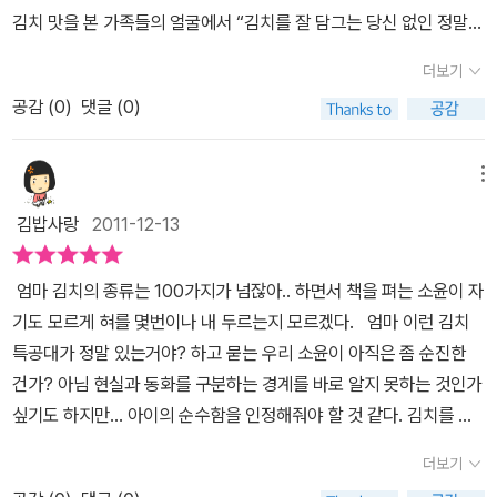
져서 파는 송송 썬 모습으로, 고추는 보슬보슬 가루로 변신, 젓갈과 합
는 어른들의 식탁이 되어버렸지만,아이들에겐 맵고, 크고, 시뻘갠 김
김치 맛을 본 가족들의 얼굴에서 “김치를 잘 담그는 당신 없인 정말
체해 김칫소가 됩니다.절인 배추와 김칫소의 합체로 만들어진 배추김
치는 달갑지 않았는데, 이젠 김치특공대 오늘의 대원들 덕분에 우리
못살아!”라는 찬사를 수백 번은 들었을만한 나이에, 겨우 김장때 무채
치, 김치특공대가 명지네로 날아갑니다.그리고 배탈이 난 명지를 위
더보기
몸에 좋은 김치를 알게 되는 순간이었답니다.그 간단하고 아이들 입
나 썰고 다 만들어진 속이나 집어넣는 주부 같지 않은 주부임에도 김
해 김치는 발효를 서둘러 젖산균을 만들고.. 명지의 장을 튼튼하게 만
맛을 돋우는 인스턴트나 패스트 정크 푸드는 가라!'엄마, 나도 김치 잘
공감 (
0
)
댓글 (0)
치에 대한 사랑만큼은 남들 못지않다고 자부하는 나. 이런 내가 좌절
들어주지요.8살 변비에 걸린 박시후, 비만때문에 울고있던 아홉 살의
먹죠? 어린이집에서도 김치 잘 먹는다구요^^.'우리 맛, 우리 먹거리,
하는 때가 바로 딸아이와의 식사시간이다. 어려서부터 매운 것을 유
차희조의 요청을 받고 김치 특공대는 출동해 섬유소나 캡사이신 빔을
김치가 이렇게 몸에 보약, 맘도 튼튼해준다는 사실을 우리아이도 이
독 싫어해서 떡볶이도 열 살이 다 되어 먹고, 라면의 맛을 안지도 얼마
메뉴
쏘아 문제를 해결해요.그리고 김치 특공대는 온 세계 사람들의 건강
젠 알게 되었답니다.책과 함께 독후로 nie 놀이로 함께 활용해보았어
되지 않는다. 때문에 학교 급식으로 나오는 조금 덜 매운 김치 말고는
을 지키는 슈퍼 김치 특공대가 될 그날까지 힘차게 전진합니다.김장
김밥사랑
2011-12-13
요.김치 특공대 그림책을 통해 김치에 들어가는 재료들 알아보기 마
김치에 손도 대지 않는다. 웬만한 일에는 어른들이 하는 말에 귀 기울
철에 맞게 출동한 김치 특공대!'김치의 역사' 영화 자막을 통해 우리나
침 신문이 있기에 스크랩 해두었다가책과 함께 독후기록장 활용으로
이고 따르는 아이임에도 김치는 통하지 않으니 조금 걱정이 된다. 솔
라의 채소 저장법을 소개하며 시작되는 이 책은 옥신각신하는 김치
엄마 김치의 종류는 100가지가 넘잖아.. 하면서 책을 펴는 소윤이 자
함께 했답니다.김치를 만들기 위해서 무슨 재료가 필요할까요?배추
직히 김치가 우리의 전통 음식이어서 좋아하기도 하지만, 막연하게
재료들의 재치있는 대화를 통해 우리나라 김치의 역사, 김치 만드는
기도 모르게 혀를 몇번이나 내 두르는지 모르겠다. 엄마 이런 김치
요, 음, 고추랑, 파요!맞아! 김치를 만들기위한 재료로, 배추, 무도 있
우리 몸에 더없이 좋은 음식이라는 것을 알고 있긴 했지만, 그 유익함
법, 효능 등에 대해 흥미있게 일러주고 있습니다.김치 특공대 대원들
특공대가 정말 있는거야? 하고 묻는 우리 소윤이 아직은 좀 순진한
어야 하고, 생강, 마늘, 그리고 쪽파, 소금등이 필요하지여기 신문을
에 대해 상세히 알지는 못했다. ‘책읽는곰’의 우리문화 그림책 [김치
은 서로 자기 자랑을 한참씩 늘어 놓다가 갑자기 들어온 구조요청을
건가? 아님 현실과 동화를 구분하는 경계를 바로 알지 못하는 것인가
오려서 김치를 만들기 위한 재료로 뭐가 있는지...재료들을 스크랩해
특공대]를 읽으면서 김치를 구성하는 다양한 각각의 재료들이 갖고
받고 합체와 변신을 통해 배추김치가 되는데요...배추와 소금이 합체
싶기도 하지만... 아이의 순수함을 인정해줘야 할 것 같다. 김치를 의
서 붙인후, 김치를 만들기 위한 신선하고 좋은 재료를 고르기 위한것
있는 효능과 이것들이 함께 어우러져서 김치라는 음식으로 탄생했을
해서 절인 배추로 변신을 하고 무는 총총 채 친 무채로, 마늘과 생강은
인화한거라고 말해주니 그럼 없다는 거잖아... 하더니 급실망한다. 정
들을 활용해서 보자.어때 해볼수 있겠어?네네네~우선 김치를 만들기
때의 효능을 알게 되니 그저 놀라울 따름이다. 그림으로 표현된 배
더보기
콩콩 다진 모습으로, 파는 송송 썬 모습으로, 고추는 보슬보슬 가루로
말루 만화나 그런 걸로 만들어져서 로보카폴리처럼 김치특공대도 만
위한 재료를 동그랗게 오린후 독서기록장에 붙이고,각 재료의 신선하
추, 무, 마늘, 젓갈, 생강, 고추, 왕소금, 대파 등의 모습은 웃음이 절로