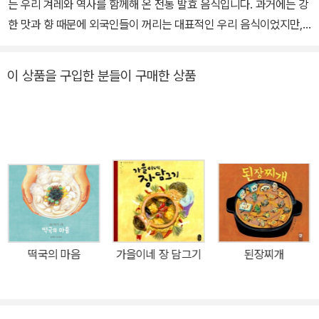
는 우리 겨레와 역사를 함께해 온 전통 발효 음식입니다. 과거에는 강
한 맛과 향 때문에 외국인들이 꺼리는 대표적인 우리 음식이었지만,
지금은 세계인의 주목을 받는 건강 음식이 되었지요. 실제로 김치는
세계의 여러 발효 음식 중에서 가장 영양소가 풍부하다고 할 수 있습
이 상품을 구입한 분들이 구매한 상품
니다. 요구르트나 낫토 같은 발효 음식은 기껏해야 한두 가지 재료로
만드는데 비해, 김치는 비타민과 무기질, 섬유소가 풍부한 갖은 채소
와 한약재로도 쓰이는 양념을 두루 섞어 만드는 까닭이지요. 게다가
김치가 익으면 시판되는 요구르트의 최고 4배에 이르는 유산균이 생
겨난다고 합니다. 김칫국물 한 방울에 들어 있는 유산균만도 1억 마리
에 이른다고 하지요. 그렇다 보니 지난 2002년 아시아를 강타한 중
증 급성 호흡기 증후군 ‘사스(SAS)’가 우리나라를 피해 간 유력한 이
유로 김치를 꼽는 이들도 많습니다. 채소가 나지 않는 겨울철에도 채
소를 맛있게 먹기 위해 짜낸 지혜가 수천 년에 걸쳐 겨레의 건강을 지
떡국의 마음
가을이네 장 담그기
된장찌개
켜 온 셈입니다. 그런데 이런 김치가 우리 어린이들 사이에서는 천덕
꾸러기 신세를 면치 못하고 있는 듯합니다. 유치원이나 학교 급식에
서 가장 많이 버려지는 반찬이 김치라는 이야기가 심심찮게 들려오는