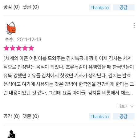
어 있어요,조상님들이 김치를 발명하지 못했다면 우리는 지금도 채소
공감 (
0
)
댓글 (0)
를 못먹고 있을지도 몰라요,아니 지금은 배추를 겨울에도 길러 먹을
수 있으니 상관없다구요?김치특공대의 이야기를 더 들어보면 그런
생각이 싸악 사라질걸요?우선 김치특공대가 어떤 친구들로 합체 되
메뉴
어지는지를 알아야겠죠?배추,무,마늘,생강,고추,젓갈,파 기타 등등
수수
2011-12-13
김치의 온갖 재료들이 자신들의 특징을 잘 살려 소개하고 있어요,평
소에 김치에는 유산균이 많이 들었다느니 무기질 단백질 섬유소가 많
[세계의 아픈 어린이를 도와주는 김치특공대 짱!!] 이제 김치는 세계
다느니 하는 이야기는 많이 들어봤죠?그런데 그게 왜 우리 몸에 좋다
적으로 인정받는 음식이 되었다. 조류독감이 유행했을 때 한국인들이
는건지 도대체 알 수가 없어 그냥 그런가보다 하고 있었을지도 몰라
유독 강했던 이유를 김치에서 찾았던 기사가 생각난다. 김치는 발효
요,하지만 불편을 호소하는 친구들을 찾아가는 김치특공대의 활약을
음식이고 여기에 사용되는 갖은 양념이 한국인을 건강하게 한다는 그
보게 되면 금방 이해하게 될걸요,그럼 김치 특공대를 한번 따라가 볼
런 내용이었던 것 같다. 그런데 요즘 아이들, 김치를 비롯해서 채소라
까요?지금 김치 특공대는 뚱뚱해서 여자친구에게 놀림당한 친구의
면 고개를 설레설레 흔드는 아이들이 많다. 서구화된 식단 덕분에 채
배속에 들어갔어요,비만의 주범은 지방이란건 우리 친구들도 잘 알거
더보기
소에 비해 고기나 인스턴트 음식을 많이 먹는 탓이란다. 우리집 작은
에요,그 나쁜 지방녀석들을 다 잡아서 분해하고 태우고 똥으로 만들
공감 (
0
)
댓글 (0)
아이도 채소를 꺼리고 김치도 잘 먹지 않아서 정말 걱정이 이만저만
어 버리는군요,요즘 비만으로 고민하는 친구들이 꽤 있을텐데 당장
이 아니다. 우리 아들을 비롯해서 인스턴트 음식에 길들여진 아이들
냉장고로 뛰어가는건 아니죠?ㅋㅋ김치만 먹는다고 모든게 해결되는
을 향해 김치 특공대가 도와주러 출동하고 있다 ^^ 이야기의 시작은
메뉴