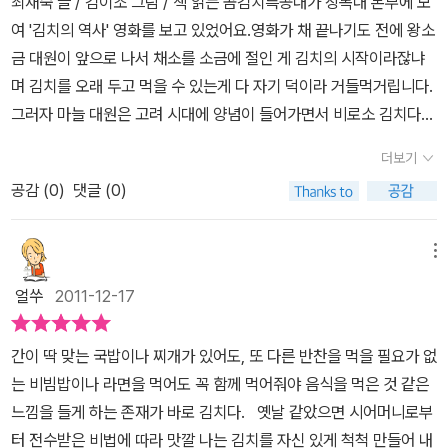
최재숙 글 / 김이조 그림 / 책 읽는 곰김치특공대가 장독대 본부에 모
추용사, 날렵함을 자랑하면 흘릴것 같은 액젓 용사, 날렵함 몸매를 자
가 은근 땡기지 않을까?이번에는 이쁜 혜지를 짝사랑한느 희조를 도
여 '김치의 역사' 영화를 보고 있었어요.영화가 채 끝나기도 전에 왕소
랑하는 파 용사와, 이에 질세라 달려드는 생강 용사 등... 정말 김치 특
우러 나섰다. 희조의 문제는 바로 비만. 비만을 잡기 위해서 아이들에
금 대원이 앞으로 나서 채소를 소금에 절인 게 김치의 시작이라잖냐
공대에 빠질 수 없는 용사들이 뭉쳤네요.각 김치 특공대를 빛나게 하
게 알려주는 정보 중의 하나가 바로 고추에 들어있는 캡사이신이다.
며 김치를 오래 두고 먹을 수 있는게 다 자기 덕이라 거들먹거립니다.
는용사들이 오늘 뭉쳤답니다. 짠!김치가 생겨난 기원도 알게되고, 저
정말~어려운 용어이지만 요즘 다이어트에 이 성분이 좋다고 해서 매
그러자 마늘 대원은 고려 시대에 양념이 들어가면서 비로소 김치다
장법의 발달로 우리 먹거리에 빠질 수 없는 김치 재료들이 한자리에
운 고추를 먹는 어른들도 있다는데 그렇게까지 할 필요는 없다. 바로
운 김치가 되었다 하고.. 같은 양념이라고 파와 생강대원이 이를 거들
모여 김치의 역사의 영화를 보면서 뭉쳤어요.헌데 다들 김치하면 빠
더보기
김치는 고춧가루로 버무리니 김치만 잘 먹어도 지방을 분해하는 것은
죠. 이에 빠질세라 고추대원은 늦게 김치 특공대에 들어오긴 했지만
질 수 없는 재료들이 다들 자기 잘났다 뽐내고 있네요.오래 두고 썩지
시간문제. 다른 어른들도 해결못하는 희조의 마음고생까지 김치 특공
공감 (
0
)
댓글 (0)
미끈하게 잘 빠진 몸매와 화려한 때깔, 칼칼한 맛과 향으로 지방까지
않게 먹을 수 있는 소금,김치에 빠질 수 없는 파, 마늘, 생강, 우리 없
대가 해결했다는 말씀^^이런 김치특공대의 활약에 고마움을 느낀 아
태워주어 예쁜 아가씨들도 김치특공대를 좋아하는 거 아니냐 하고 젓
으면 맛도 없고, 세균이나 암까지 예방한다는 양념 재료들.으흐흐 ~
이들 저마다 김치 먹기, 운동하기에 돌입해서 모두 건강하고 밝은 모
갈 대원은 고추가 비린내를 잡아 준 덕에 자기가 김치 특공대 대원이
메뉴
날렵한 몸매의 확 쏘는 칼칼한 캡사이신을 갖고 있는 고추 대원부터,
습을 찾게 된다. 그냥 김치 먹어라~~가 아니라 실제로 어디에 도움이
될 수 있었다면서 김치의 감칠맛과 영양이 풍부해진 건 자기 덕이라
소화를 돕고, 변비에도 좋은 무 대원.김치하면 빠질 수 없는 배추 대
얼쑤
2011-12-17
되는지까지 재미나게 알려주니 김치가 더욱 친근해지는 듯하다. 이런
는 말을 빼놓지 않습니다.무 대원은 배추 눈치를 보며 김치 이야기에
원.김치 특공대가 합체해서 배탈, 설사가 난 아이도 한방에 해결해주
이야기 어디 우리나라 아이들에게만 해당되랴? 세계 음식으로 거듭
무를 빼놓으면 섭섭하다고.. 무는 소화와 변비를 돕는다 자랑해요.배
는 젓산균과 세균의 싸움에서도 이기게 해주고,변비에 걸리거나, 뚱
간이 딱 맞는 국밥이나 찌개가 있어도, 또 다른 반찬을 먹을 필요가 없
나는 김치, 전세계 어린이들을 위해 오늘도 출동하지 않을까?마지막
추 대장이 웃으며 자기자랑을 하려는 찰나,, 김치 특공대로 구조 요청
뚱한 몸매의 지방덩어리까지 몸 밖으로 해결 노릇을 톡톡히 해주는
는 비빔밥이나 라면을 먹어도 꼭 함께 먹어줘야 음식을 먹은 것 같은
한국의 다양한 김치정보까지 실어둔 부록이 있으니 아이들과 김치의
이 들어옵니다.일곱 살 명지가 배탈 설사가 났다는 요청에 배추와 소
김치 특공대그래서 김치가 이렇게 몸에 좋고 맛도 좋은거였네요.유독
느낌을 들게 하는 존재가 바로 김치다. 옛날 같았으면 시어머니로부
종류도 알아보고 우리집에 없는 김치 만들어 먹기 프로젝트에 돌입해
금이 합체해 절인 배추로 변신을 하고 무는 무채로 마늘과 생강은 다
우리 밥상에 빠질 수 없는 메뉴중에 김치없으면 밥 먹는것 같지도 않
터 전수받은 비법에 따라 맛깔 나는 김치를 자신 있게 척척 만들어 내
보길 바란다^^