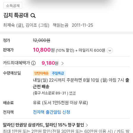
소득공제
김치 특공대
최재숙
(글),
김이조
(그림)
책읽는곰
2011-11-25
정가
12,000원
10,800
판매가
원
(10% 할인) +
마일리지 600원
9,180
카드최대혜택가
원
수령예상일
양탄자배송
주말특급
내일(일) 22시까지 주문하면 8월 10일 (월) 아침 7시
출
근전 배송
(중구 서소문로 89-31 )
변경
배송료
유료 (도서 1만5천원 이상 무료)
전자책
전자책 출간알림 신청
알라딘 만권당 삼성카드, 알라딘 15% 청구 할인
최대 1만원 또는 2만원 할인(전월 30만원 또는 60만원 이용 시) / 카드 발