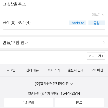
어머님이 연로해지면서 하나둘 김장 포기를 선언했고 올해는 우리집
접 그 효능을 느껴보게 해야겠다. 김치가 이렇게 좋다는 것을 알았으
고 칭찬을 주고.
과 막내네만 김치를 담근다. 옆지기와 막내 아가씨는 앞으로 30년 이
니~ 이제 김치랑 친해지는 한걸음을 내딛었다고 봐도 되겠지~ <김
상 김장을 할 것 같다. 김치 욕심이 드글드글하고, 엄마표 김장에 목을
치 특공대> 덕에 아이가 김치가 얼마나 좋은 음식인지 알게 되었으니
더보기
매기 때문이다.김치는 속에 들어가는 양념만큼 사랑과 정성이 듬뿍
떡 본 김에 제사 지낸다고 곧바로 김치만들기에 돌입^^ 절임배추랑
공감 (
6
)
댓글 (4)
배는 음식이다. 절인 배추를 사서 예전보다 품이 조금 덜어지긴 했지
김칫소 준비~~ 본적인 김치만들기 시작!! 아이들 비닐장갑하나씩 챙
만 김장은 손이 많이, 아주 많이 가는 작업이다. 절인 배추 물 빼기, 무
겨끼고 엄마랑 절인배추랑 김칫소 양념 버무리기!! 정말 진지 모습
우 씻어 채 썰기, 갓 씻어 싹둑 썰기, 쪽파 껍질 까서 씻은 후 대가리
~ 양념이 왕창 묻은 곳, 하나도 안 묻은 곳 ~~ 아이들의 솜씨라서 조
반품/교환 안내
십자모양으로 칼집 내 싹둑 썰기, 양념 버무리기(진짜 힘든 작업이
금은 미숙했지만 정말 즐거워한다. (기대이상!!!) 차곡차곡 쌓이는 김
다), 배추에 양념 발라 김치통에 차곡차곡 쌓기, 김치통들 김치냉장고
치 ~ 아이들이 만든 김치 보이소!!! 마지막으로 <김치 특공대> 를 즐
에 넣기. 여기까지는 내가 본 과정이다. 그러나 이 과정에는 맛난 양념
기는 또 다른 팁(Tip) - 우리 둘째가 찾아낸 것인데 이 책을 볼때마다
을 만들어 주기 위한 시어머님의 보이지 않는 노고는 빠져 있다. 마늘
할 정도로 재미가 있나보다. 다들 한번 해보시길~~ 보슬보슬 솜처럼
로그인
전체 메뉴
회사 소개
출판사 안내
PC 버전
까서 빻아 놓기, 고추 빻기, 새우젓 곱게 빻기, 육수 내 찹쌀 풀 만들기
귀여운 왕소금과 두장의 잎파리가 귀처럼 귀엽게 보이는 무우는 어디
등등등. 시어머니는 올해 팔순이시다. 허리와 어깨 수술까지 하신 분
에 있을까요? 손가락에서 광선이 나오고~ 눈에서 불꽃이 나오는
(주)알라딘커뮤니케이션
이 고단함을 밀어내고 이 많은 일들을 해내시는 걸 볼 때면 감탄을 넘
모습을 보고 아이들 김치특공대에 푹 빠졌나보다. 아이들이 놀면서
1544-2514
일반문의 (발신자 부담)
어 존경심이 파도처럼 밀려든다. 내 어미가 내게 하던 말을 이제는 시
큰아이가 김치특공대 출동하며 동생에게 장난을 건다. 둘째 본 것은
어머니께 듣는다.ㅡ 야야, 니는 어째 그래 일머리가 없냐. ㅡ 그죠 어
있어가지고 출동자세를 취한다. 재미있는 모습에 웃음까지 덤으로
1:1 문의
FAQ