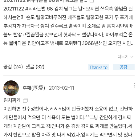
20211122 #시라는별 68김치 담그는 날...
날리는 고추 ...모두 개성있는 모습이다. 한참 자랑하는 녀석들에 빠
림과 독서 다행시 짓기이 책에 등장하는 김치 특공대의 그림이 재미
내 몸에 김치특공대를 살게 하는거라고 말했더니만.. 그래도 김치특
가 몸에 좋다고 그저 말로만 강조하는 것보다 이런 그림책 함께 보면
20211122 #시라는별 68 김치 담그는 날- 오지연 ​​쓰윽쓱 양념을 칠
져있는 사이 들려오는 구조요청! 김치 재료에게 무슨 구조요청?? 하
있어서 아이들이 더 이야기하며 본 페이지들이 있어요.아이들에게 맘
공대가 실제로 있었으면 좋겠다고 아쉬음을 드러내면서 잠자리로 드
되겠다. 그림도 재밌고, 이야기도 재밌다. 그러니 기꺼이 강.력.추.천!
하시는​엄마 손도 빨갛고​버무려진 배추들도 빨갛고​​한 포기 두 포기​배
여간 구조요청하면서 변신하는 모습 재미있다. 배추와 소금이 가장
에 드는 김치 특공대의 대원을 골라 그려보자 했더니 규현이는 고추
는 녀석.. 아직은 어린가보다... ㅎㅎ 오랜만에 아이와 대화도 마니 나
하는 바 일단 읽어보자~2011.12.6.
추김치가 차곡차곡 쌓여 갈수록​코 훌쩍이며 소매로 땀 훔치시던​엄마
먼저 합체해서 절인배추 완성! 다른 재료들이 변신해서 김칫소 준비
대원을 유주는 파 대원을 골랐습니다.책을 보며 그림을 그리는데 유
누고 즐거운 시간을 가져보는 것 같다.
볼도 빨갛고​찔끔찔끔 맛보던​내 혓바닥도 빨갛다​​​하아, 하아​부엌은 온
완료! 마지막 합체인 절인배추, 김칫소 합체 드디어 배추김치로 변신
주가 옆에 있던 마늘과 생강 대원을 그려넣겠다 해서 규현이에게도
통 불바다​온 집안이​고추 냄새로 포위됐다.1968년생인 오지연 시인
완료~~ 아이들이 좋아하는 만화들을 보면 이런 변신은 기본이다. 이
책 제목으로 시를 지으면 어떻겠느냐고 물었어요.책 제목의 글자로
은 제주 출신의 아동문학가로 1998년 제주문학 동화부문 신인상을
야기마다 변신을 해서 지루할만 하지만 아이들은 변신할때 모습과 말
책의 줄거리를 써도 좋고 비슷한 내용을 지어도 좋겠다 했더니 종이
더보기
수상한 후 동시를 계속 써오고 있다. 2003년 동시부문 새벗문학상을
을 따라한다. 여기서 힌트를 얻은 것인가~ 아이들이 좋아하는 방법으
에 옮겨 쓰기 전 꼭 '공'에서 막히고 또 막히고..^^김은 김치가 되었다
공감 (
24
)
댓글 (32)
비롯해 여러 상을 수상했고 2009년 개정 초초등 국어 교과서에 <버
로 김치가 만들어지는 방법을 짧은 글로 귀에 팍팍 들어오게 설명해
가 김밥이 되었다 하고 치는 치아가 되었다가 치즈가 되었다가 했습
려진 개들>과 <개날리 플루트>라는 시가 수록되기도 하였다. <김치
놓은 점에 박수를 치고 싶다!!! 김치 특공대는 배탈, 변비,비만으로 고
니다.유주가 그린 파, 마늘, 생강 대원이에요.색칠도 할거라더니 '다음
담그는 날>은 2013년 12월 2일자 경상일보에 발표한 동시라는데,
생하는 친구들에게 출동해서 김치가 가지고 있는 효능으로 문제를 해
에~'로 미루고.. 책에서는 무술고수 고추 대원의 얼굴이 더 뾰족하고
후애(厚愛)
2013-02-11
메뉴
출간된 동시집들 중 이 시가 실려 있는 시집은 없었다.2021년 11월 2
결하고 온다! 김치의 좋은 점을 아이들에게 말로 설명하면 무슨 소리
길쭉한데 규현이는 좀 짤막했습니다.고심을 하며 지은 규현이의 독서
김치찌게
0일 토요일. 시댁에서 월동 준비 중 하나인 김장을 했다. 올해는 50
를 하는 건지 도대체 이해가 되지 않는 다는 얼굴로 쳐다볼텐데~ 오
다행시는김- 김치를 먹으려면치- 치아가 튼튼해야돼특- 특별하게공-
이만하면 진수성찬이다.ㅎㅎㅎ많이 만들어봤자 소용이 없고, 간단하
포기. 해마다 이맘때면 한 달 내내 주말마다 김장 품앗이를 다녀야 했
호라~ 이렇게 아이들에게 이야기 해주면 되겠구나. 우리 아이들에게
공들여서 잘 닦아야 돼대- 대충하지 말고!!고추 대원이 무술고수가 아
게 만들어서 먹으면 더 식욕이 도는 법이다.^^그냥 간단하게 김치찌
다. 시댁 식구들이 엄마표 김치를 원체 좋아해 집당 30포기에서 80
는 비만,변비는 해당되는 내용이 아니라서 가슴에 팍팍 다가오지는
니라 치과의사샘이 되신 듯 했어요.^^
게와 계란말이 그리고 김!언니가 준 김장 김치로 찌게를 만들었다.세
포기씩(후덜덜) 김장을 했다. 그런데 여자들도 직장 전선에 뛰어들고
않겠지만, 배탈은 자주 나는 편이니 배탈나면 김칫국물을 먹어서 직
가지 반찬으로 밥을 아주 맛 나게 먹었다.옆지기는 먹으면서 맛 있다