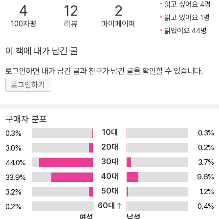
걸 보면 말입니다. 이렇듯 김치를 좋아하는 아이가 오히려 별나게 느
읽고 싶어요 4명
4
12
2
껴지는 지금, 우리 어린이들에게 김치의 매력을 알리기 위해 나선 무
읽고 있어요 1명
100자평
리뷰
마이페이퍼
리가 있습니다. 배추, 무, 고추, 젓갈, 파, 마늘, 양파, 소금 대원으로 이
읽었어요 44명
루어진 김치 특공대가 바로 그들이지요. 김치 특공대가 들려주는, 아
이 책에 내가 남긴 글
기자기 재미난 김치의 변천사 오늘은 김치 특공대가 장독대 본부에
로그인하면 내가 남긴 글과 친구가 남긴 글을 확인할 수 있습니다.
모여 ‘김치의 역사’ 영화를 보는 날입니다. 김치 특공대씩이나 되어 가
지고 김치의 역사도 몰라서 영화까지 보느냐고요? 그럴 리가요. 각자
로그인하기
가 김치의 역사에서 얼마나 중요한 역할을 했는지, 그 증거를 찾아서
동료들 앞에 들이밀기 위한 요식 행위일 뿐이지요. 아니나 다를까. 영
구매자 분포
화가 미처 끝나기도 전에 왕소금이 나서서 거들먹거립니다. “거봐, 나
10대
0.3%
0.3%
아니면 김치가 생겨나지도 못했다고!” 하면서요. 채소를 소금에 절인
20대
0.2%
3.0%
게 김치의 시작이니 그럴 법도 하지요. 하지만 그 꼴을 가만히 보고만
30대
3.7%
44.0%
있을 김치 특공대원들이 아닙니다. 파, 마늘, 생강, 양념 삼총사가 바
40대
9.6%
33.9%
통을 이어받나 싶더니, 고추와 젓갈이 튀어나오고, 급기야 무까지 끼
50대
1.2%
3.2%
어들어 제 자랑을 늘어놓습니다. 그런데 이 녀석들의 이야기를 가만
60대
0.4%
0.2%
히 들어 보면, 이게 고스란히 김치의 역사입니다. 자칫 딱딱하게 여겨
여성
남성