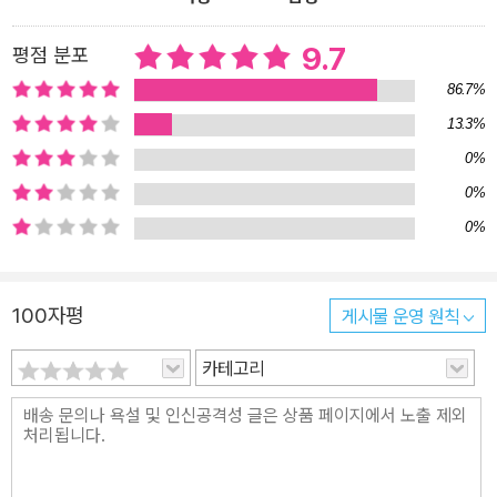
질 수도 있는 정보가 귀여운 말다툼 속에 자연스레 녹아 있는 것이지
요. 김치 특공대, 어린이의 건강을 지켜라! “그래그래, 너희 말도 다
9.7
평점 분포
옳아. 그래도 김치 하면 배추지…….” 김치 특공대에 들어온 시기로 보
86.7%
자면 가장 막내. 하지만 배추김치를 오늘날과 같은 모습으로 완성한
13.3%
공이 있기에 대장 노릇을 하는 배추가 점잖게 입을 떼려 할 때입니다.
0%
“앗, 구조 요청이다!” 파가 소리칩니다. 일곱 살 난 은지가 배탈·설사
로 고생을 하고 있다는군요. “김치 특공대, 변신 준비!” 배추 대장의
0%
외침에 김치 특공대는 재빨리 변신·합체할 준비를 합니다. 가장 먼저
0%
배추 대장이 소금과 합체해 절인 배추가 됩니다. 뒤이어 무는 무채로,
마늘과 생강은 콩콩 다진 모습으로, 파는 송송 썬 모습으로, 고추는 보
100자평
게시물 운영 원칙
슬보슬 가루로 변신, 젓갈과 합체해서 김칫소가 됩니다. 마지막으로
절인 배추와 김칫소가 합체해 배추김치로 변신해 은지네 집으로 날아
카테고리
갑니다. 김치 담그는 과정을 로봇 만화의 한 장면처럼 재미나게 그려
본 것이지요. 이윽고 은지를 만난 김치 특공대는 발효를 서두릅니다.
설사를 일으키는 세균을 잡는 데는 젖산균만 한 것이 없기 때문이지
요. 그 뒤로도 구조 요청은 계속 이어집니다. 여덟 살 난 시후는 변비,