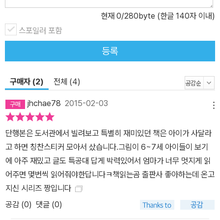
아홉 살 난 희조는 비만 때문에 김치 특공대를 호출하지요. 그때마다
현재
0
/280byte (한글 140자 이내)
김치 특공대는 섬유소나 캡사이신 빔 같은 ‘무기’를 써서 아이들을 도
와줍니다. 장기적인 건강 관리가 필요한 희조에게는 균형 잡힌 식단
스포일러 포함
과 운동 처방도 잊지 않습니다. 그리고 온 세상 사람들의 건강을 지키
등록
는 슈퍼 김치 특공대로 거듭날 그날을 꿈꾸며 또 다른 어린이를 도우
러 출동합니다. ‘온고지신’의 신(新)을 보여 주고자 한 그림책 책읽는
구매자 (2)
전체 (4)
곰의 온고지신 시리즈는 ‘어제에서 건져 올린 빛나는 것들을 오늘에
맞게 갈고 다듬어 전하는 우리 문화 그림책’을 표방해 왔습니다. 그러
jhchae78
2015-02-03
메뉴
나 온고와 지신이 동시에 이루어지기란 쉽지 않은 일인지라, 주로는
옛것을 제대로 전하는 쪽에 무게 중심을 두어 왔지요. 그에 비해《김치
단행본은 도서관에서 빌려보고 특별히 재미있던 책은 아이가 사달라
특공대》는 ‘온고’보다는 ‘지신’ 쪽으로 무게 중심이 ‘조금’ 옮겨 와 있
고 하면 칭찬스티커 모아서 샀습니다.그림이 6~7세 아이들이 보기
는 책이라 하겠습니다. 어린이들이 좋아하는 슈퍼 히어로물에서 빌려
에 아주 재밌고 글도 특공대 답게 박력있어서 엄마가 너무 멋지게 읽
온 형식이 그렇고, 완전식품이라고 해도 손색이 없는 김치의 영양학
어주면 몇번씩 읽어줘야한답니다ㅋ책읽는곰 출판사 좋아하는데 온고
적 우수성에 초점을 맞춘 내용이 그렇습니다. 김치가 낡은 태를 벗고
지신 시리즈 짱입니다
어린이들에게 좀 더 가까이 다가갔으면 하는 바람, 김치가 수천 년에
공감 (
0
)
댓글 (0)
걸쳐 우리 밥상의 중심에 있었던 까닭을 어린이들이 알아줬으면 하는