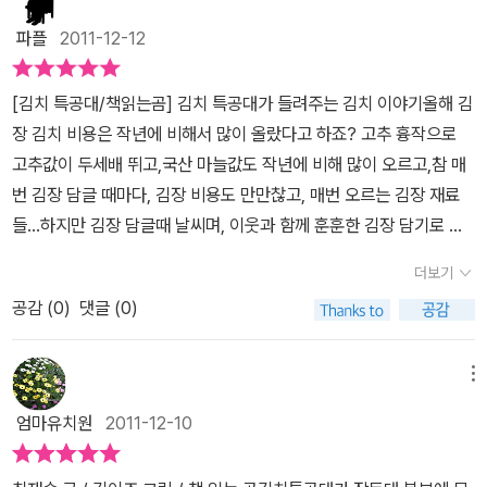
게 아니라 적당한 운동과 식사조절을 잘 해줘야 한다는것도 명심해야
여느 김치 이야기 그림책과 그리 다르지 않다. 김치의 재료가 되는 친
해요,몸속 지방 분해뿐만 아니라 변비 걸린 친구와 배탈이 잦아 설사
파플
2011-12-12
구들이 모두 제가 잘났다면서 일장 연설을 하고 있다. 배추는 배추대
가 심한 친구의 문제를 해결하는 모습을 한눈에 알아보기 쉽게 재미
로 무는 무대로 양념은 양념대로~~~그렇지만 중요한 것은 이들이
난 그림으로 설명하고 있어서 이 책을 보고는 김치 메니아가 될지도
[김치 특공대/책읽는곰] 김치 특공대가 들려주는 김치 이야기올해 김
모두 합체를 하는 때가 있다는 것이다. 아픈 어린이가 생겼을때 이들
모르겠네요,김치를 잘먹게 되면 그 어떤 병균도 무서워서 접근조차
장 김치 비용은 작년에 비해서 많이 올랐다고 하죠? 고추 흉작으로
은 싸움을 멈추고 모두 출동을 외치면서 아이들을 향해 달려간다.바
못한다는 사실, 믿거나 말거나!^^이젠 김치가 왜 좋다고 하는지 잘 알
고추값이 두세배 뛰고,국산 마늘값도 작년에 비해 많이 오르고,참 매
로 여기서 부터 이 책의 재미난 아이디어에 퐁당 빠려들어가게 되는
겠다구요?오죽하면 '김치없인 못살아 정말 못살아'란 노래까지 나왔
번 김장 담글 때마다, 김장 비용도 만만찮고, 매번 오르는 김장 재료
것 같다. 균이 득실한 아이스크림을 먹고 배탈이 난 아이를 향해 돌진
겠어요.김치특공대의 활약이 정말 대단하죠?김치에는 배추김치 말고
들...하지만 김장 담글때 날씨며, 이웃과 함께 훈훈한 김장 담기로 아
한 김치특공대는 김치에 있는 젖산을 이용해 나쁜 균을 몰아낸다. 그
도 총각김치, 백김치, 갓김치, 파김치, 오이김치등 종류도 가지가지에
낙의 마음은 따뜻하고 넉넉하다고 할까요?옛날 우리 옛 어르신들에
냥 김치를 먹어라~가 아니라 김치의 어떤 성분이 나쁜 균을 몰아내는
더보기
요,한가지 김치가 물린다면 색다른 김치도 먹어보면 더욱 좋겠죠,김
의해 저장법의 발달로, 소금에 야채 절여 먹던 것을 계기로 우리맛과
지 알려주는 대목이니 아이들에게도 정말 설득력이 있을 뿐더러 어려
치에 대한 정보를 한곳에 정리해주는 센스도 있지 않은 이 책 정말 짱
공감 (
0
)
댓글 (0)
개성을 살린 김치.김치 담그는 일은 일년중 가을에서 겨울로 가는 문
운 용어도 술술 외우지 않을까 싶다.이번에는 8살 시후의 변비가 문
이네요^^우리문화 그림책 온고지신 시리즈는 언제나 믿음을 주는군
턱에서 김장 해먹던 일과 함께 우리의 문화, 우리의 맛을 알게 해준 김
제, 아니 세계 아이들의 문제가 아닐 수 없다. 인스턴트 식품에 길들여
요^^김치 특공대 정말 짱 멋집니다.
치에 대해서 책읽는 곰 온고지신 우리 문화 그림책 시리즈 13번째 이
메뉴
져서 식이섬유가 부족한 아이들에게 곧잘 나타나는 변비. 이 변비를
야기- 김치 특공대와 함께 해보았어요.나름 아이들의 번쩍이는 아이
퇴치하기 위해 또다시 김치특공대가 출동한다.시후의 뱃속에서 어떤
엄마유치원
2011-12-10
디어와 함께, 책그림도 참 특공대 불사르는 모습이 아이에게 눈길을
역할을 하는지 이 그림 한 장으로 모든 것을 설명해주고 있다. 그러니
끈답니다.김치 특공대에 빠질수 없는 배추 용사, 화 입김 불사르는 고
김치를 꺼리던 아이들 변배때문에 고생했던 배앓이를 생각하면 김치