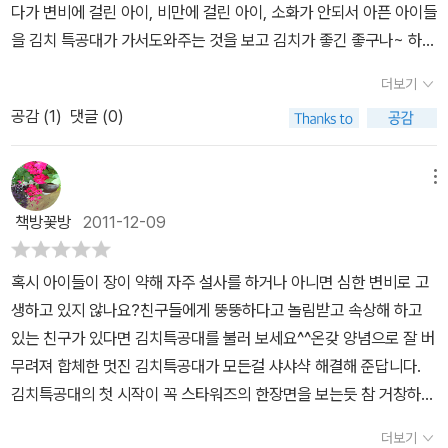
다가 변비에 걸린 아이, 비만에 걸린 아이, 소화가 안되서 아픈 아이들
을 김치 특공대가 가서도와주는 것을 보고 김치가 좋긴 좋구나~ 하며
필요성을 느끼게 되었다. 시작부분에는 김치가 어떻게 만들어지는지
더보기
재료탐색도 나오게 되어서 잘 모르던 생강 같은것도 배워보고 뒷편에
공감 (
1
)
댓글 (0)
는 김치이야기 라고 김치에 대한 심화된 내용이 다루어지고 있다. 온
고지신 시리즈 중에서 5살 아들이 이해할만한 내용을 골라보았는데
~초등저학년 용 책이 맞긴 하다 전체적으로 내용이 어려워서 흥미위
메뉴
주로 바꾸어 읽어주었다.
책방꽃방
2011-12-09
혹시 아이들이 장이 약해 자주 설사를 하거나 아니면 심한 변비로 고
생하고 있지 않나요?친구들에게 뚱뚱하다고 놀림받고 속상해 하고
있는 친구가 있다면 김치특공대를 불러 보세요^^온갖 양념으로 잘 버
무려져 합체한 멋진 김치특공대가 모든걸 샤샤샥 해결해 준답니다.
김치특공대의 첫 시작이 꼭 스타워즈의 한장면을 보는듯 참 거창하네
요,그런데 여기에는 김치의 시작을 알려주는 아주 중요한 멘트가 들
더보기