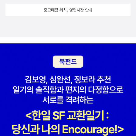
머니. 암만 봐도 잘 모르겠고 손이 빨라지질 않아요. ㅡ 니가 이걸 다
얻은 기분이다. 우리 아이 같이 김치하면 도망가는 아이들, 냄새난
배워야 하는디 . . . . . . ㅡ 어머니~~~~ 아범 있잖아요. 저것 보세요.
다고 안 먹는다고 하는 아이들 ~~ <김치특공대> 읽고 김치랑 친해
중고매장 위치, 영업시간 안내
눈도 빠르고 손도 빠르고. 기가 막히게 잘하잖아요. ㅡ 하기사. 쟈는
보자구..^^
잘못 태어났는갑다. 내 아들이지만 차암 잘한다. 옆지기는 자기 엄마
를 닮아 일머리가 끝내준다. 결혼 후 자신의 재능을 발견하고 살림에
점점 도통해지고 있다. 나는 이 사람의 욱하는 기질이 싫어 때로 갈라
서고 싶다가도 그가 만들어주는 얼큰 찌개에 그 마음을 내려놓곤 한
다. 어쩌면 나의 노후는 편해질지 모르겠다 생각하며.^^미래학자 앨
빈 토플러는 『부의 미래』에서 ˝세상은 서서히 발효의 시대로 옮겨 가
고 있다˝면서 제1의 맛은 소금, 제2의 맛은 양념, 제3의 맛은 발효라
고 예견한 바 있다. 서양의 발효 음식을 대표하는 것이 치즈라면, 대한
민국 발효 음식의 대표주자는 김치일 것이다. 맛있게 익은 작년 김치
가 아직 한 통 남아 있고, 1년 내내 식구들 입맛을 돋우고 배를 불려줄
김치통이 산처럼 쌓였다. 몸은 진짜 노곤노곤하지만 맘만은 흐뭇흐뭇
하다.《김치특공대》는 2년 전 아들과 읽은 어린이책이다. 글밥이 제법
많지만 그림만 보며 읽어도 아이들의 김치 입문서로 손색이 없다.