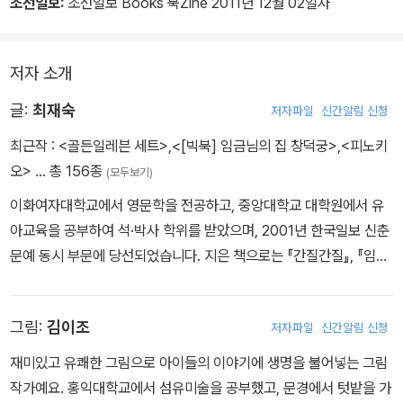
“그래그래, 너희 말도 다 옳아. 그래도 김치 하면 배추지…….” 김치 특
조선일보:
조선일보 Books 북Zine 2011년 12월 02일자
공대에 들어온 시기로 보자면 가장 막내. 하지만 배추김치를 오늘날
과 같은 모습으로 완성한 공이 있기에 대장 노릇을 하는 배추가 점잖
저자 소개
게 입을 떼려 할 때다. “앗, 구조 요청이다!” 파가 소리친다. 일곱 살
난 은지가 배탈·설사로 고생을 하고 있다는 것이다.
글:
최재숙
저자파일
신간알림 신청
최근작 :
<골든일레븐 세트>
,
<[빅북] 임금님의 집 창덕궁>
,
<피노키
“김치 특공대, 변신 준비!” 배추 대장의 외침에 김치 특공대는 재빨리
오>
… 총 156종
(모두보기)
변신.합체할 준비를 한다. 가장 먼저 배추 대장이 소금과 합체해 절인
배추가 된다. 뒤이어 무는 무채로, 마늘과 생강은 콩콩 다진 모습으로,
이화여자대학교에서 영문학을 전공하고, 중앙대학교 대학원에서 유
파는 송송 썬 모습으로, 고추는 보슬보슬 가루로 변신, 젓갈과 합체해
아교육을 공부하여 석·박사 학위를 받았으며, 2001년 한국일보 신춘
서 김칫소가 된다. 마지막으로 절인 배추와 김칫소가 합체해 배추김
문예 동시 부문에 당선되었습니다. 지은 책으로는 『간질간질』, 『임금
치로 변신해 은지네 집으로 날아가는데….
님의 집 창덕궁』, 『김치 특공대』, 『우리 엄마가 좋은 10가지 이유』,
『엄마를 빌려 줄게』, 『간질간질』 등이 있고, 옮긴 책으로는 「나는 알
그림:
김이조
저자파일
신간알림 신청
아요!」 시리즈의 『우리 몸』, 『비행기 여행』, 『캠핑』 등과 『난 자동차가
참 좋아』, 『벌레가 좋아』, 『똥이야? 방귀야?』 등이 있습니다.
재미있고 유쾌한 그림으로 아이들의 이야기에 생명을 불어넣는 그림
작가예요. 홍익대학교에서 섬유미술을 공부했고, 문경에서 텃밭을 가