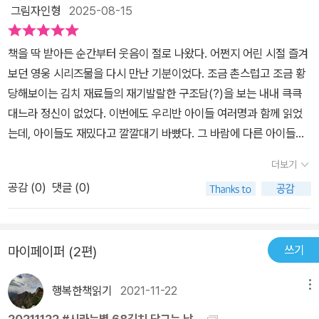
보인다. 이런 책 말고~~ 아이에게 김치를 좀 더 친근하게 다가가게
리고 재료들을 적었어요.규현이가 1박2일에서 오징어 들어간 김치가
선조들의 지혜도 덤으로 담겨져 있고 그렇게 김치의 성장과정이 담겨
그림자인형
2025-08-15
서 정말 다른 거 하나도 안 넣고 김치와 부침가루만 섞어서 김치 부침
도와줄 책이 있을까!! 그런 고민을 하더 중에 만난 따끈한 신간 <김
나왔었다고 오징어도 말하고 고기도 김치에 들어간다고 하니.. 유주
져 있어서 아이들이 자연스럽게 김치의 유례에 대해서 알아가는 시간
개를 만들어 두 개씩이나 맛있게 먹는다. 불 위에서 익히는 부분만 조
치 특공대> 표지가 풍기는 포스가 남다르다. 고무장갑끼고 눈에서
가 어떻게 김치에 고기를 넣냐고 반박하기도 했습니다.(저희는 시댁
을 가질수 있어서 좋다... 그런데 그런 김치가 영양덩어리라고 하니 오
책을 딱 받아든 순간부터 웃음이 절로 나왔다. 어쩐지 어린 시절 즐겨
금 도와주고 나머지는 모두 딸아이가 했는데, 이 일로 요리에 자신감
불이 나는 안경을 쓰고 슈퍼맨처럼 망또를 쓰고 어디론가 날아가는
이랑 친정이 모두 전라도라 김장철엔 액젓이 들어간 배추김치, 고들
늘 엄마가 감기기운에 간식을 못 만들어주고 통닭한마리 덜렁 식탁에
보던 영웅 시리즈물을 다시 만난 기분이었다. 조금 촌스럽고 조금 황
도 붙었는지 다음번에도 자기만 믿으라고 큰소리친다. 덕분에 우리
김치! 그 옆에서 함께 멋진 자태를 뽑내고 있는 생강,파, 고추, 젓갈까
빼기, 파김치, 무김치와 동치미를 담그기 때문에 고기나 오징어가 들
올려놓고서 침대에 오래토록 자리 보존 하고 있었는데 원래 소윤이와
당해보이는 김치 재료들의 재기발랄한 구조담(?)을 보는 내내 큭큭
가족 모두 저녁은 김치 부침개로 해결해서 일석이조의 효과를 거뒀
지 예사롭지 않는 표지 그림에 오호~ 우리 둘째도 읽어달라고 달려든
어간 김치는 텔레비젼으로만 보았거든요.) 셋이서 가위바위보를 해서
소희라면 금새 뚝딱 해치웠을 것인데 몇개 먹지 않고 고스란히 남아
대느라 정신이 없었다. 이번에도 우리반 아이들 여러명과 함께 읽었
다. ^^
다. 김치의 시작을 알리는 영화자막을 열심히 읽는데 우리 둘째 다음
규현-엄마-유주 순서로 재료를 대며 동그라미를 쳤는데.. 가만 보니
있길래 왜 맛이 없어? 라고 물어봤더니만.. 김치특공대에서 그러는데
는데, 아이들도 재밌다고 깔깔대기 바빴다. 그 바람에 다른 아이들한
장으로 휙 넘긴다. 옆에서 끝까지 읽을 수 있을까 걱정했는데 다행히
유주가 먼저 석 줄이 다 되더라구요.빙고를 외칠 기미가 없는 유주..
통닭이나 이런거 많이 먹으면 좋지 않다고 해서 입맛이 뚝 떨어졌대
테까지 책 홍보가 저절로 이루어져 자기들도 읽어보겠다고 책을 빌려
다음페이지부터 주인공등장~~ 아이의 눈이 호기심으로 반짝인다.
눈으로 찡긋!! 유주가 빙고를 외쳤습니다.유주 것이 가로 세로 석줄이
더보기
나 뭐래나... 하여간 지금은 다 식어버린 통닭이 식탁에 자리 잡고 있
달라 한다. 읽으면서 어찌나 말들이 많은지. 일일이 그림에 손을 짚어
김치에 들어가는 재료들이 모두 모여서 영화를 보는 중간에 서로 자
다 하고 보니 엄마도 석 줄 완성..규현이는 마지막 줄에 연근, 오이, 당
고 김치랑.. 감자볶음,무우말랭이,콩나물로 차려준 밥상만 깨끗하게
공감 (
0
)
댓글 (0)
가며 생강은 어쩌고, 배추는 저쩌고... '나는 무슨 김치가 좋던데'하면
기가 김치의 일등공신이라고 자랑하며 슬쩍 자기 소개가 들어간다.
근을 써놓아 아랫줄이 깨끗했습니다.한 판 더하자는 규현이 말에 이
다 비웠다.. ㅎ늘 그렇지만 엄마의 열번 잔소리보다 책 한권 바지런히
서 즐겁게 읽었다. 변신 영웅 이야기에서 합체하는 장면은 빼놓을 수
각자 자기 자랑에 열중하는 모습을 보니 친구나 이웃집에서 놀러오면
번엔 재료 대신 김치이름으로 빙고~~아이들이 둘 다 중간줄까지 잘
읽히는 것이 득이 됨을 오늘도 절실히 느낀다. 설렁 설렁 읽고 재미있
없는 재미~배탈이 난 아이, 변비인 아이, 비만인 아이들의 문제를 척
자기 자랑에 열중하는 모습이 꼭 우리아이를 보는 듯해서 갑자기 우
적다가 생각이 안난다고 해 잠깐 책보기 타임을 갖고 쓰게 했어요.번
다고 말하는 건 아닌지 너에게 김치특공대에 대한 퀴즈를 내겠다며
쓰기
마이페이퍼 (2편)
척 해결해주는 김치특공대의 활약을 보고 있노라면 김치를 싫어하던
리 첫째 아이의 얼굴을 슬쩍보게 된다. 내 속마음을 알려나~ 유령같
갈아 김치 이름을 대고 확인해보니 셋 다 석줄이 그어져 동점 화이팅
엄마가 몇가지 문제를 내어본다.. 소윤이는 거침없이 하나 하나 답을
아이도 생각을 바꾸지 않을까 싶다. 우리반 아이들은 대체로 김치를
이 생긴 소금, 천일염을 간식으로 천연덕스럽게 먹고있는 배추와 젓
으로 마무리하고..지는 사람이 엉덩이로 이름을 쓰기로 했는데 둘 다
써내려가면서.. 봐봐.. 내가 다 알지 하면서 의기양양해진다. 몸에 이
행복한책읽기
2021-11-22
메뉴
즐겨먹는 편이라 잔소리를 안하긴 하지만, 간혹 김치를 전혀 손에 안
갈, 울퉁불퉁한 몸매를 자랑하는 마늘, 입에서 불을 뿜으며 발차기를
이름을 적는다고 한바탕 궁둥이 좀 씰룩거렸어요.2. 기억에 남는 그
로운 영양분이 많이 들어있는 김치를 제대로 잘 섭취하면 그게 바로
대거나 작은 조각 하나 먹으면서 호들갑을 떠는 친구들이 있다. 김치