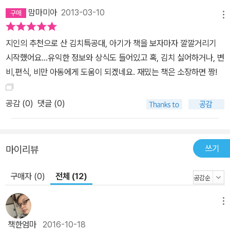
바람이 담긴 시도였지요. 이천 살도 더 먹었다는 김치가 발랄하기 이
맘마미아
2013-03-10
를 데 없는 김치 특공대로 거듭난 데에는 나이 차가 제법 나는 두 작가
메뉴
가 환상의 호흡을 이룬 덕이 큽니다. 글을 쓴 최재숙 작가는 진지함과
지인의 추천으로 산 김치특공대, 아기가 책을 보자마자 깔깔거리기
발랄함 사이에서 끝까지 균형을 잃지 않았고, 그림을 그린 김이조 작
시작했어요...유익한 정보와 상식도 들어있고 혹, 김치 싫어하거나, 변
가는 김치 특공대 캐릭터 하나하나에 글에는 없는 이야기를 만들어
비,편식, 비만 아동에게 도움이 되겠네요. 재밌는 책은 소장하면 짱!
주었습니다. 태양이 기른 김치 특공대 최고의 무술 고수인 고추 대원,
열혈 운동 마니아인 마늘 대원, 김치 특공대에 끼고 싶어 늘 장독대 본
공감 (
0
)
댓글 (0)
부에서 알짱대는 무말랭이……. 그림 속에 숨은 이야기를 발견하는 것
또한 이 책을 보는 즐거움 중 하나가 되어 줄 것입니다.
쓰기
마이리뷰
구매자 (0)
전체 (12)
메뉴
책한엄마
2016-10-18