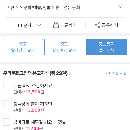
어린이
>
문화/예술/인물
>
한국전통문화
선물하기
공유하기
중고
중고
중고 등록
알라딘에 팔기
회원에게 팔기
알림 신청
우리문화그림책 온고지신 (총 29권)
신간알림 신청
지금 바로 주문하세요
판매가
13,500
원
창덕궁에 불이 꺼지면
판매가
13,500
원
밤바다로 해루질 가요! - 갯벌
판매가
11,700
원