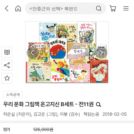
소득공제
우리 문화 그림책 온고지신 B세트 - 전11권
허은실
(지은이),
김고은
(그림),
이봉
(감수)
책읽는곰
2018-02-05
정가
126,000원