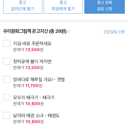
중고
중고
중고 등록
알라딘에 팔기
회원에게 팔기
알림 신청
우리문화그림책 온고지신 (총 29권)
신간알림 신청
지금 바로 주문하세요
판매가
13,500
원
창덕궁에 불이 꺼지면
판매가
13,500
원
밤바다로 해루질 가요! - 갯벌
판매가
11,700
원
모두의 태극기 - 태극기
판매가
10,800
원
날아라 태권 소녀 - 태권도
판매가
10,800
원