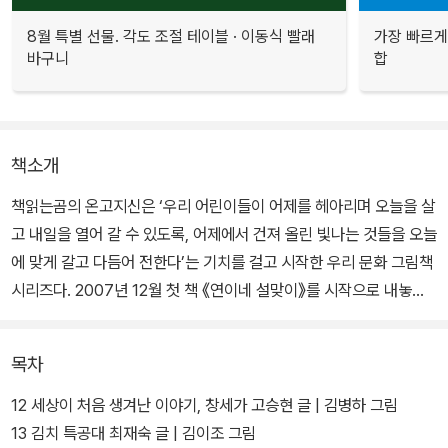
8월 특별 선물. 각도 조절 테이블 · 이동식 빨래
가장 빠르게
바구니
합
책소개
책읽는곰의 온고지신은 ‘우리 어린이들이 어제를 헤아리며 오늘을 살
고 내일을 열어 갈 수 있도록, 어제에서 건져 올린 빛나는 것들을 오늘
에 맞게 갈고 다듬어 전한다’는 기치를 걸고 시작한 우리 문화 그림책
시리즈다. 2007년 12월 첫 책 《연이네 설맞이》를 시작으로 내놓은
지 꼭 10년 만에 스무 번째 책 《짜장면 왔습니다!》를 출간하며, 온고
지신 20권 세트를 출시했다.
목차
온고지신 시리즈는 우리 문화의 독자성과 우수성을 알리는 것에서 한
12 세상이 처음 생겨난 이야기, 창세가 고승현 글 | 김병하 그림
발 더 나아가, 전통 문화가 오늘날 사람들에게는 어떤 의미로 다가갈
13 김치 특공대 최재숙 글 | 김이조 그림