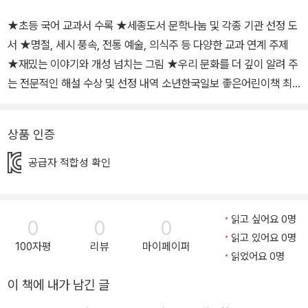
★초등 국어 교과서 수록 ★세종도서 문학나눔 및 각종 기관 선정 도
서 ★명절, 세시 풍속, 전통 예술, 의식주 등 다양한 교과 연계 주제
★재밌는 이야기와 개성 넘치는 그림 ★우리 문화를 더 깊이 알려 주
는 전문적인 해설 수상 및 선정 내역 소년한국일보 좋은어린이책 최
우수상 수상 | 문화체육관광부 우수교양도서 세종도서 문학나눔 선정
도서| 북스타트 선정 도서| 전국독서새물결모임 권장 도서 화이트레
상품 인증
이븐스 선정 도서 | 어린이도서연구회 권장 도서 어린이문화진흥회
좋은 어린이책| 한우리열린교육 선정 도서 | 교과서 수록 도서 우리의
공급자 적합성 확인
어제에서 찾은 오늘을 살아가는 지혜, 내일을 열어 갈 힘! 책읽는곰의
온고지신은 ‘우리 어린이들이 어제를 헤아리며 오늘을 살고 내일을
열어 갈 수 있도록, 어제에서 건져 올린 빛나는 것들을 오늘에 맞게 갈
읽고 싶어요 0명
0
0
0
고 다듬어 전한다’는 기치를 걸고 시작한 우리 문화 그림책 시리즈입
읽고 있어요 0명
100자평
리뷰
마이페이퍼
니다. 온고지신 시리즈는 그간 초등 교과서 수록, 세종도서 문학나눔,
읽었어요 0명
문화관광부 우수 교양 도서, 화이트레이번스 선정 도서를 비롯해 국
이 책에 내가 남긴 글
내외 여러 기관 및 단체의 추천을 받아 왔으며, 각 학교의 권장도서 목