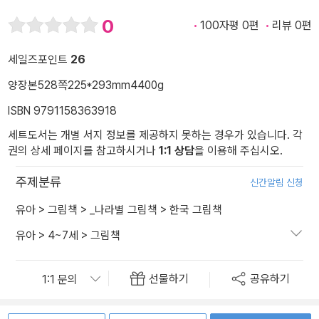
0
100자평 0편
리뷰 0편
세일즈포인트
26
양장본
528쪽
225*293mm
4400g
ISBN 9791158363918
세트도서는 개별 서지 정보를 제공하지 못하는 경우가 있습니다. 각
권의 상세 페이지를 참고하시거나
1:1 상담
을 이용해 주십시오.
주제분류
신간알림 신청
유아
>
그림책
>
_나라별 그림책
>
한국 그림책
유아
>
4~7세
>
그림책
선물하기
공유하기