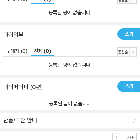
강을 지켜 온 김치 특공대! 위험에 빠진 어린이들을 구하기 위해 김치
특공대가 다시 나섰다! 배추, 무, 고추, 젓갈, 파, 마늘, 양파, 소금 대원
등록된 평이 없습니다.
으로 이루어진 김치 특공대의 활약을 통해 김치의 역사와 과학성, 영
양학적 가치를 재미있게 보여 주는 그림책. 북스타트 선정도서 | 한우
쓰기
마이리뷰
리열린교육 선정도서 14 여우 시집가고 호랑이 장가가고 유다정 글 |
유승하 그림 새침한 여우 처녀와 어수룩한 호랑이 총각이 사랑에 빠
구매자 (0)
전체 (0)
졌어요. 호랑이는 세상에서 여우만큼 똑똑한 동물은 없을 거래요. 여
우는 호랑이의 노란 송곳니도 멋져 보인대요. 서로를 생각하느라 밤
등록된 평이 없습니다.
잠까지 설치던 여우와 호랑이가 드디어 혼인을 하게 되는데……. 고사
성어 ‘호가호위’와 ‘여우비’에 얽힌 속설을 재치 있게 버무려 전통 혼
쓰기
마이페이퍼 (0편)
례의 이모저모를 보여 주는 책입니다. 북스타트 선정도서 | 동원 책꾸
러기 선정도서 15 소원을 그리는 아이 김평 글 | 홍선주 그림 부귀영
등록된 글이 없습니다
화 누리려거든 모란 그림을 걸어 봐요. 공부방에는 문자도랑 책거리
그림이 제격이지요. 용맹한 장수 이야기, 재미난 옛날이야기, 아름다
반품/교환 안내
운 사랑 이야기도 있어요. 소원을 그리는 아이 실실이의 이야기와 함
께 아름다운 우리 민화를 만나 보세요! 서울특별시교육청도서관·평생