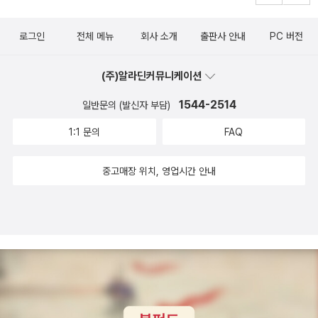
학습관 사서가 권하는 책 16 조선 제일 바보의 공부 정희재 글 | 윤봉
선 그림 머리 나쁘기로는 둘째가라면 서러울, 조선 제일 바보 김득신.
로그인
전체 메뉴
회사 소개
출판사 안내
PC 버전
그가 당대 최고의 시인이자 비평가로 이름을 떨치게 된 비결은 무엇
일까? 끝없는 노력으로 타고난 아둔함을 극복한 김득신의 삶을 통해
(주)알라딘커뮤니케이션
정직한 독서와 공부의 가치, 그리고 아버지의 굳건한 믿음이 갖는 힘
1544-2514
에 대해 이야기합니다, 책과 공부를 대하는 옛 선비들의 마음가짐과
일반문의 (발신자 부담)
올바른 태도에 대해서도 생각해 볼 수 있습니다. 문화체육관광부 우
1:1 문의
FAQ
수교양도서 | 한우리열린교육 선정 도서 17 왕할머니는 100살 이규
희 글 | 신민재 그림 별이랑 왕할머니는 세상에 둘도 없는 단짝이에
중고매장 위치, 영업시간 안내
요. 서로 닮은 데도 많고, 좋아하는 것도 비슷하지요. 그런데 며칠 있
으면 왕할머니가 100살이 되신대요! 일가친척들 모두 왕할머니가 좋
아하는 선물을 가지고 모일 텐데, 별이는 어떤 선물을 준비해야 할까
요? 과연 왕할머니 마음에 쏙 드는 선물을 찾아낼 수 있을까요? 아침
독서 신문 책둥이 추천 도서 | 동원 책꾸러기 선정 도서 | 한우리열린
교육 선정도서 국립어린이청소년도서관 사서가 추천하는 여름방학에
읽기 좋은 책 18 연이네 서울 나들이 고승현 글 | 윤정주 그림 흥인문