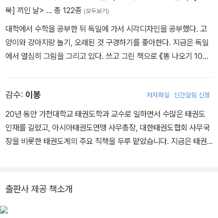
북] 끼인 날>
… 총 122종
(모두보기)
대학에서 수학을 공부한 뒤 독일에 가서 시각디자인을 공부했다. 고
양이와 강아지랑 놀기, 오래된 것 구경하기를 좋아한다. 지금은 독일
에서 열심히 그림을 그리고 있다. 쓰고 그린 책으로 《똥 나오기 100
초 전》, 《끼인 날》, 《우리 가족 납치 사건》이 있고, 그림을 그린 책으
로 《훔치다》, 《알아서 해가 떴습니다》, 《콩알 아이》, 《말하는 일기
감수:
이봉
저자파일
신간알림 신청
장》 등이 있다.
20년 동안 가천대학교 태권도학과 교수로 일하면서 수많은 태권도
인재를 길렀고, 아시아태권도연맹 사무총장, 대한태권도협회 사무국
장을 비롯한 태권도계의 주요 직책을 두루 맡았습니다. 지금은 태권
도의 기술과 정신을 올바르게 이어가고자 연구하는 국기원 태권도연
구소 소장을 맡고 있습니다.
출판사 제공 책소개