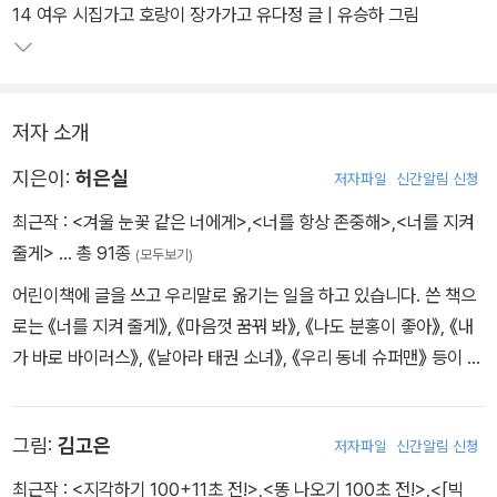
수 있는지 그 변화까지도 아울러 담고자 한다. 그저 박물관에 박제된
14 여우 시집가고 호랑이 장가가고 유다정 글 | 유승하 그림
유물이나 이제는 잊힌 생활양식이 아니라 오늘, 그리고 내일의 어린
이와도 함께 나누고 싶은 우리네 삶의 이야기를 담으려는 것이다.
저자 소개
지은이:
허은실
저자파일
신간알림 신청
최근작 :
<겨울 눈꽃 같은 너에게>
,
<너를 항상 존중해>
,
<너를 지켜
줄게>
… 총 91종
(모두보기)
어린이책에 글을 쓰고 우리말로 옮기는 일을 하고 있습니다. 쓴 책으
로는 《너를 지켜 줄게》, 《마음껏 꿈꿔 봐》, 《나도 분홍이 좋아》, 《내
가 바로 바이러스》, 《날아라 태권 소녀》, 《우리 동네 슈퍼맨》 등이 있
고, 옮긴 책으로는 《길에 사는 피터 아저씨》, 《우리 엄마랑 있으면》,
《우리 아빠랑 있으면》 등이 있습니다.
그림:
김고은
저자파일
신간알림 신청
최근작 :
<지각하기 100+11초 전!>
,
<똥 나오기 100초 전!>
,
<[빅