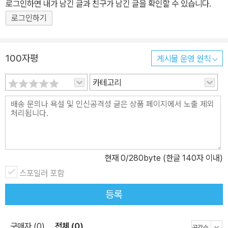
로그인하면 내가 남긴 글과 친구가 남긴 글을 확인할 수 있습니다.
록에 빠짐없이 들어가는 좋은 책으로 자리 잡았습니다. 2007년 12
로그인하기
월 첫 책 《연이네 설맞이》를 시작으로 내놓은 지 꼭 10년 만에 스무
번째 책 《짜장면 왔습니다!》를 출간하며, 온고지신 20권 세트를 출시
했습니다. 온고지신 시리즈는 우리 문화의 독자성과 우수성을 알리는
100자평
게시물 운영 원칙
것에서 한 발 더 나아가, 전통 문화가 오늘날 사람들에게는 어떤 의미
로 다가갈 수 있는지 그 변화까지도 아울러 담고자 합니다. 그저 박물
카테고리
관에 박제된 유물이나 이제는 잊힌 생활양식이 아니라 오늘, 그리고
내일의 어린이와도 함께 나누고 싶은 우리네 삶의 이야기를 담으려는
것이지요. 온고지신 시리즈가 우리의 어제와 오늘, 그리고 내일을 잇
는 징검돌이 되길 바랍니다. 권별 소개 12 세상이 처음 생겨난 이야
기, 창세가 고승현 글 | 김병하 그림 세상은 어떻게 생겨났을까? 사람
현재
0
/280byte (한글 140자 이내)
은 또 어떻게 생겨났을까? 세상에서 가장 오래된 질문에 답하는 우리
스포일러 포함
겨레의 창세 신화! 상상력으로 가득한 우리 고유의 신화를 구수하고
편안한 입말로 풀었으며, 누구도 그려 본 적 없는 우리 창조신의 모습
등록
을 친근하면서도 신비롭게 그려 냈습니다. 동원 책꾸러기 선정 도서 1
3 김치 특공대 최재숙 글 | 김이조 그림 까마득한 옛날부터 겨레의 건
구매자 (0)
전체 (0)