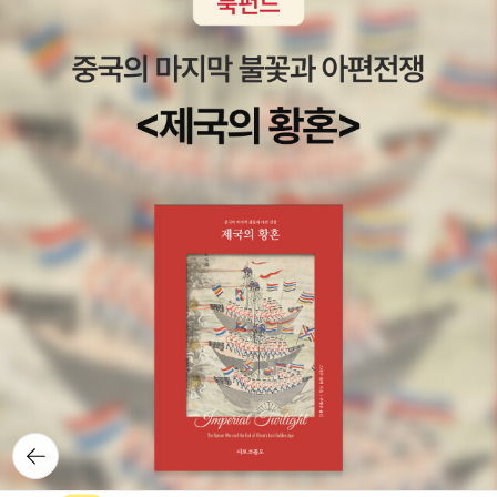
밖 홍수골에 사는 삼총사가 전차를 타고 사대문 안으로 나들이를 나
섰어요. 그런데 길 잃은 서양 아이 신디가 삼총사를 졸래졸래 따라와
도움을 청하지 뭐예요. 삼총사는 신디를 집에 데려다 주려다 그만 뿔
뿔이 흩어지고 말았어요. 두근두근 설레는 나들이가 엉망이 되고 만
거예요. 삼총사와 신디는 나들이를 잘 마치고, 무사히 집으로 돌아갈
수 있을까요? 동원 책꾸러기 선정 도서 | 고래가숨쉬는도서관 여름방
학 추천 도서 행복한아침독서 여름방학 추천 도서 | 화이트레이븐스
선정 도서 19 달래네 꽃놀이 김세실 글 | 윤정주 그림 봄바람 살랑 부
는 따뜻한 삼짇날, 달래네 식구들은 솥이며 화로며 소반을 이고지고
진달래꽃 활짝 핀 산으로 봄나들이 떠나요. 곱디고운 진달래꽃으로
진달래화전이랑 화채도 만들어 먹고, 진달래꽃 꽃술을 따서 꽃싸움도
하고, 고모가 부르는 꽃타령에 맞춰 춤도 추다 보면, 하루해가 너무 짧
아요. 할머니랑 엄마랑 고모랑 언니들이랑, 여자들끼리 떠나는 신나
는 화전놀이! 내일도 모레도, 또 꽃놀이 가요! 동원 책꾸러기 선정 도
뒤로가
서 | 세종도서 문학나눔 선정 도서 | 북스타트 책날개 선정 도서 20
기
짜장면 왔습니다! 최진수경 글· 그림 출출한 점심에도, 느긋한 주말에