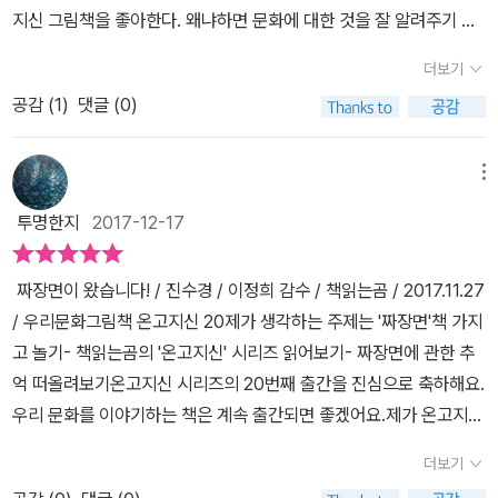
지신 그림책을 좋아한다. 왜냐하면 문화에 대한 것을 잘 알려주기 때
문이다. 이 책은 주인공 아꿍의 일생을 통해 짜장면이 우리 나라에 어
더보기
떻게 정착하게 되었는지를 잘 설명해주는 내용이다. 그러나 짜장면을
공감 (
1
)
댓글 (0)
떠올리면 화교에 대해 그냥 넘어갈 수 없다. 그들이 이 짜장면을 우리
나라에 영향을 준 것이라고 생각되기 때문이다. 자연스럽게 그 역사
에 대해서도 알아가게 된다.아꿍 가족의 이야기는 우리 나라에 사는
메뉴
다문화 가정의 사람들의 생활에 대해서도 생각해보게 한다. 지금은
투명한지
2017-12-17
다문화 가정에 대한 인식을 특별하게 가지지 않으려는 인식이 있다.
하지만 이들이 살아오던 그 즈음에는 나름대로 많은 일들을 겪었음을
짜장면이 왔습니다! / 진수경 / 이정희 감수 / 책읽는곰 / 2017.11.27
이 책을 통해 보여준다. 그들을 다른 눈으로 보지 않아야 함을 그림책
/ 우리문화그림책 온고지신 20​제가 생각하는 주제는 '짜장면'책 가지
의 이야기를 통해 알아가게 한다. 그림책을 통해 문화가 지닌 그 시대
고 놀기- 책읽는곰의 '온고지신' 시리즈 읽어보기- 짜장면에 관한 추
의 특별함과 그 특별함이 우리에게는 어떤 의미가 있는지 살펴보게
억 떠올려보기​​온고지신 시리즈의 20번째 출간을 진심으로 축하해요.
한다. 단순히 짜장면의 역사에 대해, 맛에 대해 알려주는 것만 아니다.
우리 문화를 이야기하는 책은 계속 출간되면 좋겠어요.제가 온고지신
맛에 담긴 문화와 생활 등이 지금은 어떤 변화를 겪어왔는지 살펴보
의 시리즈의 팬인데. 길~게 길~게 나와서 100번째 축하를 받으면 더
게 했다.이 책을 보면서 새롭게 알게 된 것이 여러 가지다. 중국에서
더보기
좋겠어요.서두가 길었네요. 표지와 면지를 넘기면 이렇게 인트로
건너온 ‘자지앙미엔’이 온 국민에게 사랑받는 ‘짜장면’이 되기까지의