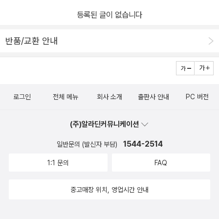
오게 되었어요. 외국에 나온 중국 사람들이(화교) 모여 사는 곳에서
재에도 다문화 가정을 바라보는 시선들이 곱지만은 않으니..참 씁쓸
등록된 글이 없습니다
이발소를 차렸고요.고향에서 먹던 '자지앙미엔'을 만들어 먹었고 아꿍
한부분이였어요 ㅠㅠ하지만 그래도 씩씩했던 아꿍어려운 집안 형편
엄마는 자지앙미엔을 만들어 팔았어요. 자지앙미엔은 정겨운 고향 음
때문에 아꿍은 일찍 부터 중국 음식점에서 일을 하게되었어요부지런
반품/교환 안내
식이자 새롭고 신기한 음식이라 인기가 많았어요.아꿍도 쑥쑥 자라
히 가게에 나가 청소도 하고 손님에게 싹싹하게 굴고배달일도 번개처
골목대장이 되었지만 화교 마을을 벗어나면 주눅이 들었대요. 한국말
럼 해내는 아꿍을 눈여겨본 주인아저씨는 아꿍에게 주방일을 가르치
이 서툴러 놀리는 아이들이 많았기 때문이에요. 아꿍도 집안 형편으
기 시작했는데아꿍은 얼마 되지 앟아 쫄깃한 면발을 멋들어지게 뽑아
로 중국 음식점에서 일을 시작했고요. 앞표지에 있던 아꿍이 쫄깃한
내게 되었다네요조선이 해방 되던 해 아꿍은 어엿한 주방장이 되었고
로그인
전체 메뉴
회사 소개
출판사 안내
PC 버전
면발을 뽑아내는 장면인데요. 면발 위로 아꿍의 일과를 보듯 재미있
결혼도 하고 아이도 낳았어요동생은 부모님이 하시던 이발소 일을 도
는 구성 같아요. 조선이 해방된 뒤 아꿍은 주방장이 되었고 가장이
맡아 하게 되었고요어느날 아꿍은 고생만 해 오신 부모님을 고향에
(주)알라딘커뮤니케이션
되었어요. 그런데 동생이 부모님을 모시고 산둥에 갔다가 두 나라의
보내 드리기로 했어요형편이 안돼서 한번도 산둥에 가지 못했기에바
사이가 안 좋아져 부모님과 동생은 다시 돌아오지 못했어요.아꿍은
1544-2514
일반문의 (발신자 부담)
쁜 아꿍 대신 동생이 부모님을 모시고 배를 타고 산둥으로 갔다고 해
6.25전쟁이 터지고 이발소 자리에 작은 중국 음식점 '화린관'을 열었
요​​ 그런데 두 나라 사이가 안 좋아지면서, 갑자기 한국과 중국을 오가
1:1 문의
FAQ
고요. 한국 사람들은 '자지앙미엔'을 '자장면'이라고 부르고, 아꿍은
던 배가 끊겼어요아꿍 부모님과 동생은 끝내 돌아오지 못했고배가 다
집에서 담근 중국식 된장인 첨면장에 검은 춘장을 섞었어요. 아꿍은
니지 않는 부둣가에선 활기가 사라지고 사람들도 하나둘 떠나갔어요
중고매장 위치, 영업시간 안내
가게를 빼앗기는 억울한 일도 있었지만 단골들 때문에 떠날 수 없었
거기다 곧이어 6.25 전쟁이 터지고 삼년 동안 계속된 전쟁은 더 많은
어요. 손님이 늘자 아꿍은 한국인 청년도 가게에 들였는데 이 사람이
것을 앗아갔어요아꿍에게 남은 건 이제 사랑하는 아내와 아이뿐이었