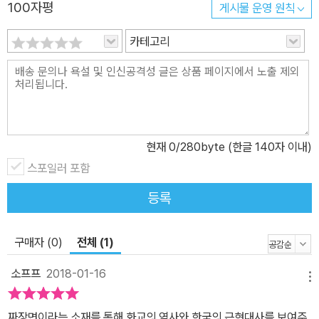
100자평
게시물 운영 원칙
먹을 수 있는 가장 친근한 음식이 되었지요. 짜장면으로 나와 너, 오늘
과 내일을 잇다 이제 짜장면은 ‘한국 100대 민족 문화 상징’으로 뽑힐
카테고리
만큼 우리 음식으로 인정받고 있습니다. 하지만 정작 짜장면을 만들
어 낸 화교에 대해서는 모르쇠 해 온 것이 우리 현실입니다. 짜장면은
저절로 생겨난 것이 아니라 화교들이 이 땅에서 계속 살아가기 위해
노력한 흔적이자 결과입니다. 화교 요리사들은 고향의 맛이 변하는
것을 아쉬워하면서도, 중국식 첨면장에 한국식 춘장을 섞어 한국 사
현재
0
/280byte (한글 140자 이내)
람들 입맛에 맞는 짜장면을 만들려 애썼습니다. 우리가 좋아하는 짜
스포일러 포함
장면에는 우리가 인정하든 인정하지 않든 한국 화교의 역사와 문화가
고스란히 녹아 있습니다. 《짜장면 왔습니다!》는 4세대에 걸친 한국
등록
화교의 이야기를 담고 있습니다. 우리와 다를 바 없는 평범한 사람 아
꿍과 그 가족의 삶을 통해 우리 안의 이방인을 보다 가깝게 보여 주고
구매자 (0)
전체 (1)
자 했습니다. 백 년이 넘는 긴 시간 동안 우리 근현대사의 질곡을 함께
소프프
2018-01-16
겪으며 끈끈한 가족애와 강인한 생활력, 근면함으로 낯선 땅에 자리
메뉴
잡는 과정과 외국인으로 겪어야 했던 어려움까지 가감 없이 그리고
있지요. 아꿍 가족의 이야기는 다문화 사회로 접어든 지금을 비추는
짜장면이라는 소재를 통해 화교의 역사와 한국의 근현대사를 보여주