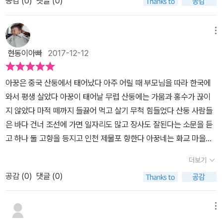
공감 (
0
)
댓글 (0)
부분에 12컷의 만화가 보여요.우리가 어떤 이야기를 할 것인지. 어떤
역사도 알게 되었다. 그 속에 화교들의 삶에 대해 생각해보게 된다.
역사가 있는지. 가볍게 보여주네요. 그럼. 저희도 함께 들어가 보아
요. 4세대에 걸친 한국 화교의 이야기를 담고 있어요.아꿍!중국말로
메뉴
외할아버지가 '와이공'이지만 주인공의 엄마가 어릴 때 발음을 못 해
현동이아빠
2017-12-12
서 '아꿍'이라고 했네요.아꿍의 부모님은 산둥에서 살기가 힘들었어
요.바다 건너 조선에 가면 살 수 있다는 소문에 제물포에 도착하지요.
아꿍은 중국 산둥에서 태어났다 아주 어릴 때 부모님을 따라 한국에
제물포에는 많은 외국 사람들이 뒤섞여 살고 있어요.기름에 볶은 국
와서 평생 살았다 아꿍이 태어날 무렵 산둥에는 가뭄과 홍수가 끊이
수에 집에서 만들어 둔 첨면장을 얹어 먹는 '자지앙미엔'이발소를 하
지 않았다 마적 떼까지 들끓어 먹고 살기 무척 힘들었다 산둥 사람들
는 아버지. 부둣가에서 자지앙미엔은 파는 어머니.하지만 어려운 집
은 바다 건너 조선에 가면 일자리도 많고 장사도 잘된다는 소문을 듣
안 형편 때문에 아꿍은 중극 음식점에서 일을 했어요. 조선이 해방
고 하나 둘 고향을 등지고 인천 제물포 향한다 아꿍네는 화교 마을에
이 되고 조금 형편이 펴지나 했지만한국과 중국의 사이가 안 좋아지
이발소를 차렸다 솜씨가 좋기로 소문이 나서 문전성시를 이뤘다 고향
면서 배가 끊겼어요.제물포의 활기도 사라지지요.곧이어 6.25 전쟁
더보기
에서 편지가 오는 날이면 아꿍네는 늘 ‘자지앙미엔’을 만들어 먹었다
이 터졌어요.삼 년 동안 더 많은 것을 앗아 가지요.다시 '無(무)'에서
공감 (
0
)
댓글 (0)
장독대에 담가 둔 첨면장에 한 술 푹 떠다가 기름에 달달 볶아 국수에
시작된 중국 음식점. (이 그림 속에는 혼분식을 장려하는 포스터와
얹어 내는 음식이었다 아꿍 엄마는 부둣가에서 ‘자지앙미엔’ 장사를
어수룩한 한국인 청년이 보여요)아꿍의 중국 음식점 화린관은 잘 되
시작했다 짐꾼, 승객 모두 몹시 반가워하면서 좋아했다 ‘자지앙미
메뉴
어가고 있었어요.자지앙미엔을 짜장면이라 부르며 한국 사람들에게
엔’을 찾는 사람들은 점점 늘어났다 누군가에는 정겨운 고향 음식이