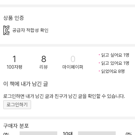
라 오늘날, 그리고 내일의 어린이들과도 함께 나누고 싶은 우리네 삶
의 이야기까지 담으려 한 것이지요. 스무 번째 책 《짜장면 왔습니다!》
상품 인증
은 그런 면에서 더욱 의미 있는 책입니다. 최근 우리 사회의 가장 큰
공급자 적합성 확인
화두 중 하나는 ‘다문화’입니다. 다문화 사회가 이제 막 시작된 것 같
지만, 사실 오래 전부터 우리 안에는 여러 이웃의 문화가 함께 녹아 있
었습니다. 우리에게 너무나도 친숙한 ‘짜장면’이 바로 그 대표적인 예
읽고 싶어요 1명
1
8
0
입니다. 짜장면 한 그릇에는 백여 년 전 중국에서 한반도로 건너온 화
읽고 있어요 1명
교의 이민사가 고스란히 담겨 있습니다. 《짜장면 왔습니다!》는 주인
100자평
리뷰
마이페이퍼
읽었어요 8명
공 아꿍의 일대기를 통해 이제는 우리 음식으로 자리 잡은 짜장면과
여전히 우리 안의 이방인으로 남아 있는 한국 화교의 역사에 대해 들
이 책에 내가 남긴 글
려줍니다. 낯선 이방인의 음식 자지앙미엔이 온 국민에게 사랑받는
로그인하면 내가 남긴 글과 친구가 남긴 글을 확인할 수 있습니다.
짜장면이 되기까지 화교는 중국이 아닌 다른 나라에 사는 중국인을
로그인하기
가리키는 말입니다. 중국인들이 한국에 건너와 산 건 고대부터지만,
한국에 화교 사회가 정식으로 생겨난 건 1882년 임오군란 때부터입
니다. 조선의 구식 군대가 차별에 반대해 들고일어나자, 청나라는 조
구매자 분포
선을 돕는다는 구실로 군대와 상인들을 보냈습니다. 청나라 군대가
10대
0%
0%