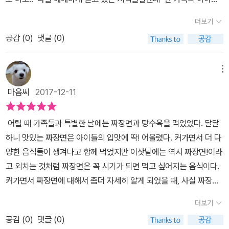
지식 전달 책이 딱딱하거나 재미 없을 수 있는데 이 책은 기획이 아주
억. ​추억을 먹고사는 우리들이라 한 편 한 편의 모든 추억들이 소중하
는 평생을 사진 엄마의 외할아버지 아꿍아꿍이 태어날 무렵, 산둥에
를 풀어내며 자연스럽게 자지앙미엔이 짜장면이 되는 과정을 보여주
나온 짜장면을 보고 깜짝 놀랄 수 밖에 없다 이 책에는 짜장면을 매개
좋습니다. 음식에 담긴 백 년의 역사도 어렵지 않게 설명되어있고 화
네요. ​ 여러분은 오늘 짜장면을 드시면서 어떤 추억을 만드셨나요?
더보기
는 가뭄과 홍수가 끊이지 않았대요게다라 마적 떼까지 들 끓어 먹고
고 있다. 그림책 덕에 차이나타운의 생성과정도아이들이 자연스럽게
체로 중국 산둥 지방 사람들이 어떻게 한국에 오게 되었고 정착하게
교라는 다른 문화에 관한 설명도 아이들 눈높이에 맞게 잘 설명되어
살기가 무척 힘들어산둥 사람들은 바다 건너 조석에 일자리도 많고
공감 (
0
)
댓글 (0)
이해할 듯.
되었고 또 그들의 고유 음식인 ‘자지앙미엔’이 한국 사람들이 즐겨 먹
있습니다.보는 내내 다음엔 무슨 음식에 대해 나올까 그 생각부터 하
장사도 잘된다는 소문을 듣고하나 둘 고향을 뜨기 시작했는데아꿍네
는 짜장면으로 변화게 된 과장을 한 사람의 일대기를 통해서 그려내
게 되네요.혹시 피자일까요?아니면 돈까스?어쨌든 다음 책이 벌써
가족도 그렇게 인천 제물포로 가는 배에 올랐대요​​ 그 무렵 제물포에
고 있다 마치 영화 <국제시장>에서 주인공 ‘덕수’를 통해서 6.25한
메뉴
기대됩니다.
는 조선사람, 중국 사람, 일본 사람, 서양 사람들이 뒤섞여 살았대요아
국 전쟁, 베트남 파병, 독일 광부 등 수 많은 한국의 현대사를 관통한
마음씨
2017-12-11
꿍네 가족들은 외국에 나온 중국 사람들인 화교들이 모여사는 마을로
것 처럼 이 책의 아꿍이라는 인물의 삶을 통해서 화교들의 삶을 대변
갔어요그게 바로 지금의 인천 차이나타운인가봐요아꿍네 아버지는
하고 있다 아꿍이라는 인물이 한국에 정착해서 살아가는데 어떠한 역
어릴 때 가족들과 특별한 날에는 짜장면과 탕수육을 먹었었다. 달달
화교 마을에 이발소를 차렸고솜씨좋기로 소문이 난 이발소는 늘 손님
경과 고난이 있는지 대략적으로 설명으로 지금 다문화를 살아가고 있
하니 맛있는 짜장면은 아이들의 입맛에 딱! 어울렸다. 커가면서 더 다
들로 북적거렸대요중국 사람들은 칼 한자루만 있으면 어디서든 먹고
는 아이들에게 좋은 본보기와 가르침이 될 것 같다이제 짜장면은 한
양한 음식들이 생겨나고 함께 먹었지만 이삿날에는 역시 짜장면!이라
산다더니화교 마을 사람들이 딱 그랬다네요어쩌다 고향에 서 편지가
국사람에게는 없어서는 안될 음식이 되어 버렸다 종종 아무런 생각
고 외치는 것처럼 짜장면은 꼭 시기가 되면 먹고 싶어지는 음식이다.
오는 날이면 아꿍네는 늘자지앙미엔 을 만들어 먹었어요장독대에 담
없이 먹는 짜장면이었다면 한번쯤은 유래에 대해서 생각하면서 먹으
커가면서 짜장면에 대해서 좀더 자세히 알게 되었을 때, 사실 짜장면
가 둔 첨면장을 한 술 푹 떠다가 기름에 달달 볶아 국수에 얹어 내는
면 더욱더 의미가 있을 듯 하다
이 중국음식인지 한국음식인지는 크게 중요한 점이 아니었다. 이미
음식이었지요아꿍네 부모님이 고향을 그리며 먹는 이 음식을아꿍도
더보기
짜장면에는 많은 추억이 담겼기 때문이다. 내가 좋아하는 중화음식점
좋아했고, 한국에서 태어난 동생도 무척 좋아했대요아이가 책을 보다
공감 (
0
)
댓글 (0)
은 화교가 하는 곳인데 나는 그곳을 친구들에게 소개할때 짜장면 말
가 첨면장 이라고 하니 그게 뭐냐고 묻더라고요사실 저도 춘장은 들