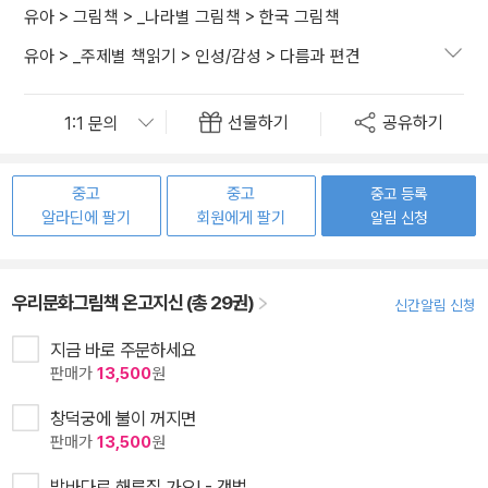
유아
>
그림책
>
_나라별 그림책
>
한국 그림책
유아
>
_주제별 책읽기
>
인성/감성
>
다름과 편견
선물하기
공유하기
중고
중고
중고 등록
알라딘에 팔기
회원에게 팔기
알림 신청
우리문화그림책 온고지신 (총 29권)
신간알림 신청
지금 바로 주문하세요
판매가
13,500
원
창덕궁에 불이 꺼지면
판매가
13,500
원
밤바다로 해루질 가요! - 갯벌