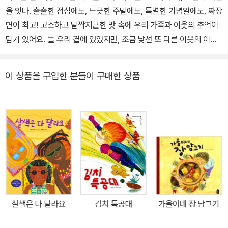
을 잇다. 출출한 점심에도, 느긋한 주말에도, 특별한 기념일에도, 짜장
면이 최고! 고소하고 달짝지근한 맛 속에 우리 가족과 이웃의 추억이
담겨 있어요. 늘 우리 곁에 있었지만, 조금 낯선 또 다른 이웃의 이야
기도요. 중국에서 건너온 ‘자지앙미엔’이 온 국민에게 사랑받는 ‘짜장
면’으로 새롭게 태어나기까지, 백 년도 넘는 긴 역사 속에 어떤 이야기
이 상품을 구입한 분들이 구매한 상품
가 숨어 있을까요? 우리 문화 그림책 ‘온고지신’ 시리즈 20번째 그림
책 출간! 책읽는곰의 온고지신은 ‘우리 어린이들이 어제를 헤아리며
오늘을 살고 내일을 열어 갈 수 있도록, 어제에서 건져 올린 빛나는 것
들을 오늘에 맞게 갈고 다듬어 전한다’는 기치를 걸고 시작한 우리 문
화 그림책 시리즈입니다. 그간 국내외 여러 기관과 단체에서 좋은 책
으로 인정받아온 이 시리즈의 스무 번째 책 《짜장면 왔습니다!》가 출
간되었습니다. 2007년 12월 첫 책 《연이네 설맞이》를 내놓은 지 꼭
10년 만의 일입니다. 온고지신 시리즈는 우리 문화의 독자성과 우수
성을 알리는 것에서 한 발 더 나아가, 그 문화가 오늘날 사람들에게는
살색은 다 달라요
김치 특공대
가을이네 장 담그기
어떤 의미로 다가갈 수 있는지 그 변화까지도 아울러 담고자 해 왔습
니다. 그저 박물관에 박제된 유물이나 이제는 잊힌 생활양식이 아니