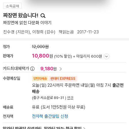
소득공제
짜장면 왔습니다!
짜장면에 얽힌 다문화 이야기
진수경
(지은이),
이정희
(감수)
책읽는곰
2017-11-23
정가
12,000원
10,800
판매가
원
(10% 할인) +
마일리지 600원
9,180
카드최대혜택가
원
수령예상일
양탄자배송
썬데이 EXPRESS
오늘(일) 22시까지 주문하면 내일(월) 아침 7시
출근전
배송
(중구 서소문로 89-31 )
변경
배송료
유료 (도서 1만5천원 이상 무료)
전자책
전자책 출간알림 신청
알라딘 만권당 삼성카드, 알라딘 15% 청구 할인