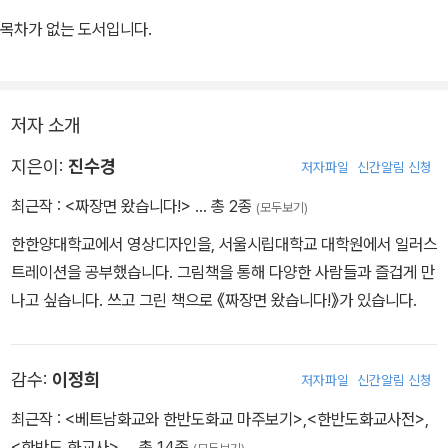
있다.
목차가 없는 도서입니다.
아꿍 가족의 이야기는 다문화 사회로 접어든 지금을 비추는 거울이기
도 하다. 모든 문화는 서로 주고받는 가운데 변화하고 발전한다. 또 시
저자 소개
대와 상황에 맞게 변주되면서 또 다른 풍성한 문화를 빚어낸다. 우리
아이들이 살아갈 세상은 백 년 전보다 훨씬 다채로운 사람들이 어우
지은이:
진수경
저자파일
신간알림 신청
러지는 곳이 될 것이다. 다양한 문화와 역사, 모습을 지닌 친구들과 함
최근작 :
<짜장면 왔습니다!>
… 총 2종
(모두보기)
께 어울려 자라날 우리 아이들에게 이 책이 좋은 길잡이가 되어 준다.
한한양대학교에서 영상디자인을, 서울시립대학교 대학원에서 일러스
트레이션을 공부했습니다. 그림책을 통해 다양한 사람들과 즐겁게 만
나고 싶습니다. 쓰고 그린 책으로 《짜장면 왔습니다!》가 있습니다.
감수:
이정희
저자파일
신간알림 신청
최근작 :
<베트남화교와 한반도화교 마주보기>
,
<한반도화교사전>
,
<한반도 화교사>
… 총 14종