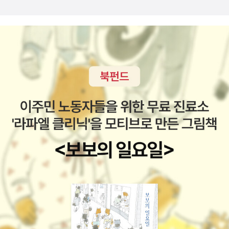
아꿍 딸과 결혼해서 다원 반점을 차렸고요. 바로 이 부부가 나림이의
지요아꿍은 이발소가 있던 자리에 작은 중국 음식점을 열고화린관 이
외할머니, 외할아버지예요.화린관은 바로 아꿍의 아들인 외삼촌이 이
라고 이름을 지었어요아꿍이 만든 음식이 서먹해진 두 나라 사람들의
어받은 것이고요. 뒤표지에 있던 그림인데요.백여 년 전에는 낯설기
마음을 다시 이어주기를 바라면서 말이죠한국 사람들은 어느새 자지
만 했던 짜장면이 지금은 가장 친근한 음식이 된 거예요. 짜장면을 먹
앙미엔을 짜장면이라고 부르고 있었고갓 뽑은 면발로 만든 쫄깃한 짜
는 사람들의 표정을 보니 모두 밝아요. 짜장면은 우리가 좋은 날이거
장면은 화린관에서 가장 인기 있는 메뉴였대요하지만 한국 사람 입맛
나 기쁜 날일 때 먹는 음식이라는 걸 다시 느꼈어요. 이 장면의 문장
에 맞추느라 집에서 담근 갈색 첨면장에 공장에서 만든 검은 춘장을
들이 책의 내용을 함축적으로 표현해 주어 인상적이었어요.'아꿍에게
섞어야만 하는게아꿍은 늘 아쉬웠대요우리나라에서 먹는 짜장면이
서 엄마에게로, 또 나림이에게로 이어진 짜장면 속에는 우리 가족의
중국에서 먹는 짜장면과 다르다는건 알았지만우리나라 사람들의 입
역사도, 그 시간을 함께해 온 우리 이웃의 행복한 추억도 같이 녹아 있
맛에 맞춘다고 중국 전통식 첨면장을 쓰지 않아서 그랬나보네요중국
어. 짜장면이 이웃과 이웃의 마음을 이어 주었으면 했던 아꿍의 바람
에서 짜장면을 먹어본 사람들이 우리나라 짜장면이 더 맛있다고 하는
도 말이야. 그래서 엄마는 우리 집 짜장면이 참 좋아.' 뒷면지 그림은
것도우리나라 사람들의 입맛에 맞추어 변했기 때문인가봐요​​ 가게가
앞면지에서 배달 주문을 받았던 곳으로 다원 반점과 화린관이 짜장면
자리 잡아갈 무렵, 외국인이 땅을 가지는 걸 제한하는 법이 생겼고아
배달을 하는 모습이에요. 사람들은 국제여객터미널에서 비 때문에 출
꿍은 아는 사람 말에 속아 넘어가 가게를 빼앗기고 말았대요다른 화
항이 늦어져서 짜장면을 시켰고 허기를 달래듯 맛있게 짜장면을 먹는
교들도 아꿍과 비슷한 일을 당하고는 억울한 일을 더는 겪기 싫다며
모습을 보니 짜장면을 먹고 싶어지네요.중국의 자지앙미엔이 우리나
다른 나라로 떠나기도 했대요..참......... 왜 착한사람들의 돈을 빼앗아
라로 건너와 짜장면으로 재탄생하기까지의 과정을 배울 수 있었는데
자기 배를 불리려고 하는지..아꿍이 정말 힘들었을것 같아요하지만