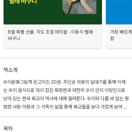
8월 특별 선물. 각도 조절 테이블 · 이동식 빨래
가장 빠르게
바구니
합
책소개
우리문화그림책 온고지신 20권. 주인공 아꿍의 일대기를 통해 이제
는 우리 음식으로 자리 잡은 짜장면과 여전히 우리 안의 이방인으로
남아 있는 한국 화교의 역사에 대해 들려준다. 우리와 다를 바 없는 평
범한 사람 아꿍과 그 가족의 삶을 통해 화교들을 보다 가깝게 보여 주
고자 했다. 백 년이 넘는 긴 시간 동안 우리 근현대사의 질곡을 함께
겪으며 끈끈한 가족애와 강인한 생활력, 근면함으로 낯선 땅에 자리
목차
잡는 과정과 외국인으로 겪어야 했던 어려움까지 가감 없이 그리고