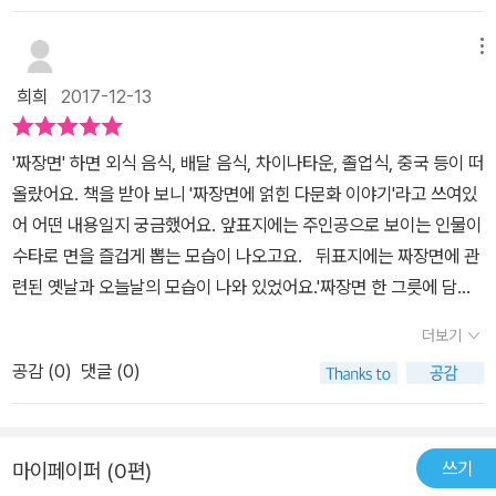
고 다른 요리를 먹으라고 추천한다. 우리 입맛에 맞는 달달한 짜장면
어보았는데 첨면장은 처음 들어봐서 바로 찾아보았어요첨면장은 첨
은 역시 한국공장표 춘장에서 나오는 모양이다. 남포동에 있는 큰 차
장이라고도 하고, 단맛이 나는 중국 된장인 춘장이라고 했어요원래
메뉴
이나타운에 가면 화교들이 하는 가게가 있다. 이 책을 읽고 아이들이
첨면장을 첨장으로 줄여 부른 것이 발음이 변해서 춘장이 되었다고
희희
2017-12-13
중국과 화교에 대해 관심을 가질때, 차이나타운의 축제를 체험하며
하네요자지앙미엔이 짜장면이 된것과 처럼 춘장도 첨장에서 비롯된
마음의 거리를 가깝게 만들면 좋겠다는 생각이 들었다. 책의 시작과
말이였네요아이들이 커가자, 아꿍 엄마는 장사를 시작했는데중국에
'짜장면' 하면 외식 음식, 배달 음식, 차이나타운, 졸업식, 중국 등이 떠
마지막에 웹툰형식의 만화가 그려져 있어 아이들이 더욱 재미있어 할
서 배가 들어오는 날이면 부둣가에 나가 자지앙미엔을 파는 장사였어
올랐어요. 책을 받아 보니 '짜장면에 얽힌 다문화 이야기'라고 쓰여있
것이다. 그림체가 정감있고 부모님이 읽어주시는 듯한 이야기 전개가
요큰 짐을 들어나르는 짐꾼도, 긴 시간 파도에 시달린 승객도이 갈색
어 어떤 내용일지 궁금했어요. 앞표지에는 주인공으로 보이는 인물이
참 따뜻하다.
국수를 몹시 반가워 했죠아마도 고향 생각이나서 더 그랬겠죠?자지
수타로 면을 즐겁게 뽑는 모습이 나오고요. 뒤표지에는 짜장면에 관
앙미엔을 찾는 사람들이 점점 늘어났대요누군가에겐 정겨운 고향 음
련된 옛날과 오늘날의 모습이 나와 있었어요.'짜장면 한 그릇에 담긴
식, 다른 누군가에겐 새롭고도 신기한 외국 음식..어느덧 자지앙미엔
맛있는 역사'라는 문구가 책 내용을 짐작하게 도와주었어요. 앞면지
을 파는 중국 음식점도 하나둘 늘어났다네요​​ 그사이 아꿍도 쑥쑥 자
더보기
에는 12장면의 만화가 나오는데요.이 내용에 이어지는 만화는 뒷면지
라 마을을 주름잡는 골목대장이 되었대요목소리도 우렁차고, 달리기
공감 (
0
)
댓글 (0)
에 나온답니다.앞면지에는 다원반점으로 짜장면 100그릇의 배달 주
도 잘하고, 나무 타기도 일등이었지요하지만 화교 마을을 벗어나면
문이 오고요. 책의 주인공인 '아꿍'이 소개되는데요. 바로 아꿍은 엄마
자기도 모르게 주눅이 들곤 했다네요한국말이 서툰 아꿍을 흉내 내며
의 외할아버지입니다. 나림이는 엄마로부터 백 년도 더 된 이야기를
놀리는 아이들이 많아서요..지금처럼 그때도 다문화가정 아이들에게
쓰기
마이페이퍼 (0편)
듣기 시작해요. 아꿍네 가족은 산둥의 가뭄과 홍수로 인천 제물포로
는 우리가 모르는 아픔이 많았네요...다문화 가정이 많아진 시대인 현