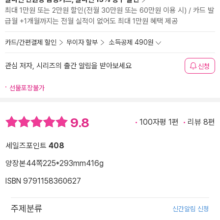
최대 1만원 또는 2만원 할인(전월 30만원 또는 60만원 이용 시) / 카드 발
급월 +1개월까지는 전월 실적이 없어도 최대 1만원 혜택 제공
카드/간편결제 할인
무이자 할부
소득공제 490원
관심 저자, 시리즈의 출간 알림을 받아보세요
신청
선물포장불가
9.8
100자평 1편
리뷰 8편
세일즈포인트
408
양장본
44쪽
225*293mm
416g
ISBN 9791158360627
주제분류
신간알림 신청