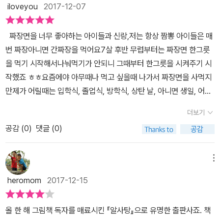
인기가 많았어요.짜장면은 첨면장만 쓰는 게 아니라 검은 춘장을 섞
iloveyou
2017-12-07
고 누군가에는 신기한 외국 음식인 ‘자지앙미엔’을 파는 중국 음식점
어 만들었지요.시간이 흐르면서 짜장면은 점점 더 까매졌어요.춘장에
도 하나 둘 늘어났다 아꿍은 쑥쑥 자라 골목대장이 되었다 하지만 화
설탕을 태워 만든 캐러멜을 넣은 이유였지요.그 사이 화린관은 아꿍
짜장면을 너무 좋아하는 아이들과 신랑,저는 항상 짬뽕 아이들은 매
교 마을을 벗어나면 주눅이 들곤 했다 한국말이 서툰 아꿍을 흉내 내
아들이 이어받았고.주방에서 잔심부름을 하던 어수룩한 한국인 청년
번 짜장아니면 간짜장을 먹어요7살 후반 무렵부터는 짜장면 한그릇
며 놀리는 아이들이 많았기 때문이다 어려운 형편에 아꿍은 일찍부터
과 아꿍의 딸이 결혼하여 다원반점을 차렸지요. 아꿍에서 어수룩한
을 먹기 시작해서나눠먹기가 안되니 그때부터 한그릇을 시켜주기 시
중국 음식점에서 일을 했다 아꿍은 부지런히 일을 했고 주인아저씨는
한국인 청년, 그리고 나림이 엄마, 마지막 나림이까지 이렇게 4세대
작했죠 ㅎㅎ요즘에야 아무때나 먹고 싶을때 나가서 짜장면을 사먹지
그 모습에 흡족해서 주방 일을 가르쳐 주었다 조선이 해당되던 해 아
에 걸친 짜장면 이야기. (이 그림 속에는 잘 차려입은 특별한 날, 졸
만제가 어릴때는 입학식, 졸업식, 방학식, 상탄 날, 아니면 생일, 어떤
꿍은 어엿한 주방장이 되었다 결혼도 하고 아이도 낳았다 아꿍은 고
업, 입학, 생일 등에 먹는 특별한 음식에서 배달해서 먹기 시작하는
특정한 날에만짜장면 집에 갔던것 같아요집에서 끓여먹는 짜장라면
생만 해 오신 부모님을 고향에 보내 드리기로 했다 그런데 갑자기 한
더보기
이삿날, 비 오는 날, 야외에서 먹는 음식인 걸 알 수 있어요)모든 이야
과는 또 다른맛이죠그래서 아이들에게 그런 옛날이야기를 해주면서
국과 중국을 오가던 배가 끊겼다 두 나라 사이가 안 좋아지면서 사람
기가 마무리되면 이정희 선생님이 들려주는 한국 화교와 짜장면의 역
공감 (
0
)
댓글 (0)
짜장면을 먹어서 그런가얼마전에 아이가 로봇대회에 나갔다가 입상
도 물건도 오갈 수 없게 되었다 아꿍 부모님과 동생도 끝내 돌아오지
사가 있어요.부모가 읽어 본 후 아이와 함께 이야기를 하면 더 좋을 것
하게 되었는데상장 받았다며 저녁에 짜장면을 먹으러가자고 하더라
못했다 곧이어 6.52전쟁이 터졌고 전쟁으로 인해 아꿍에게 남은 건
같아요. 우리의 음식이 된 짜장면.이렇게 짜장면에 관한 책을 읽으
고요 ㅎㅎ저는 제가 지금까지 아이에게 해준 이야기들이 있어서 빵
메뉴
아내와 아이뿐이었다 아꿍은 부모님이 하시던 이발소가 있던 자리에
니 짜장면이 먹고 싶어졌어요. 군산에서 먹었던 만 원짜리 물짜장. 너
터졌죠그래서 또 저녁에 짜장면을 먹으러 갔어요저는 오이가 잔뜩 올
작은 중국 음식점을 열었다 아꿍은 이른 새벽부터 늦은 밤까지 열심
heromom
2017-12-15
무 매웠던 고추 짜장보다더 많이 생각난 것은아이 학원 근처의 학생
라간 짜장면을 좋아하는데요아이들도 오이와 짜장의 궁합이 별미라
히 일했다 한국사람들은 어느새 ‘자지앙미엔’을 짜장면이라고 불렀다
을 위한 천 원짜리 짜장면집이였어요.핑계 삼아 다녀왔어요. 탕수육
는 진리를 조금씩 깨닫는것 같아서 볼때마다 귀여워요 ㅎㅎ 예나 지
가게가 자리 잡아 갈 무렵 외국인이 땅을 가지는 걸 제한하는 법이 생
올 한 해 그림책 독자를 매료시킨 『알사탕』으로 유명한 출판사죠. 책
을(오천원) 주문하면 서비스로 나오는 짜장면에 저는 오늘도 행복해
금이나 그렇게 많은 사람들이 좋아하는 짜장면짜장면은 어떻게 만들
겼다 아꿍은 아는 사람 말에 속아 넘어가 가게를 빼앗기고 말았다 하