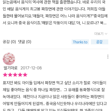
읽는곰에서 음식의 역사에 관한 책을 출판했습니다. 바로 우리의 국
져요. - 책읽는곰의 '온고지신' 시리즈 읽어보기 - ​온고지신의 시리
어지게 된걸까요?어떻게 중국음식이 우리나라에서 더 많이 사랑받게
지만 아꿍은 소문을 듣고 더 자주 찾아 주는 단골들 때문에 떠날 수가
민 배달 음식게의 최고봉 짜장면에 관한 이야기입니다. 저희집 아들
즈는 2007년 12월 첫 번째 책 '연이네 설맞이'를 시작으로 10여 년
된걸까요? 이번에 책읽는곰 출판사에서 출간된우리문화그림책 20짜
없었다시간이 흐르면서 짜장면은 점점 까매졌다 춘장에 설탕을 태워
들한테 물어보지요.'애들아, 짜장면은 어느 나라 음식이게?''중국집에
동안 20권의 책을 출간하였어요.우리 문화에 관한 그림책으로 아이
장면에 얽힌 다문화 이야기짜장면 왔습니다!표지에 면발을 만드는 주
만든 캐러멜을 넣었기 때문이다 점점 고향 맛에서 멀어져서 아꿍은
서 오니까 중국 음식이죠.'해맑은 막둥이의 대답.'야, 니 모르나? 북경
들이 재미있게 읽을 수 있고 역사의 한 부분을 바라볼 수 있게 하였던
방장의 포스가 남다른게 느껴지네요짜장면 한 그릇에 담긴 맛있는 역
아쉬워 했지만 손님들은 달콤하고 감칠맛이 돈다고 더 좋아했다아꿍
반점에서 오니까 북경 음식이지.'대학생 큰 형의 동생을 놀리는 대
것 같아요.저희 아이 학교에서도 필독이나 권장으로 많은 온고지신의
사!백년도 넘는 긴 역사를 가지고 있다는 짜장면그 이야기가 더 궁금
더보기
네 가족끼리 감당하기 힘들 만큼 손님이 많아지자 한국인 청년을 가
답.'땡! 홍콩반점에 시켰으니까 홍콩 음식이지.'둘째의 대답. 아무래도
많은 책들이 들어 있어요. 제가 진행하고 있는 책소개 시간의 ppt 자
해졌네요짜장면 왔습니다! 책과 함께 온짜장면 왔습니다! 그림자석
게에 들였다 아꿍 딸은 한국인 청년과 결혼해서 중국집을 차렸다 차
공감 (
0
)
댓글 (0)
둘째는 진짜로 그렇게 생각하는 듯하다.없어서 못 먹지, 안 줘서 안 먹
료에요.2017년 마지막 책소개 시간에 온고지신에 대한 소개를 했어
이게 꼭 짜장면집 메뉴판 처럼 얇게 제작된 자석이였어요너무 귀여웠
이나타운미국 LA에 가면 코리아타운이 있다 미국으로 건너간 이민2
지, 주기만 한다면 매일이라도 먹을 수 있는 한 그릇 음식 짜장면. 책
요. 온고지신에 대한 책들을 많이 알고 계셔서 온고지신의 20번째 책
어요작가의 센스가 돋보였거든요 ㅎㅎㅎ정말 짜장면이 도착하고 짜
세들이 자연스럽게 모여 살면서 한국인 집성촌을 만들어 유지하면서
읽는곰에서 출판하고 진수경 작가가 글과 그림을 그린 책에선 의외로
에 관심이 많으시네요.(벌써 20권째이냐, 어느새 10여 년이나 되었
메뉴
장면 가게 메뉴판을 서비스로 준듯한 느낌 ㅎㅎ또 2018년 달력이 왔
살고 있다 세계 어디를 가든지 차이나타운이 있다 중국인은 세계 어
눈물이 어린 음식입니다.중국에서 일제 강점기 인천의 제물포로 배타
느냐, 방학에 한 번 시리즈로 읽어봐야겠다.라고 하시네요) - 짜장면
어요안녕달 작가님의 그림으로 표지가 장식된 2018년 달력제가 좋
딸기마로
2017-12-08
디를 가든지 가게를 차리고 중국인들끼리 서로 도와주면서 사는 걸로
고 이주한 중국인 아꿍이네 가족이 고향을 그리워하며 만들어먹던 자
에 관한 추억 떠올려보기 - 물짜장, 고추 짜장, 일반 짜장... 이제는 훌
아하는 그림책 달력이였네요최숙희 작가님의 신작 열두달 나무아이
유명하다 그렇기에 세계 어느 차이나타운을 가더라도 중국이라는 느
지앙미엔 이 짜장면의 출발이네요.화교인 아꿍이네 가족은 이민족이
~쩍 커버린 아이들과 전주. 군산을 다녀왔습니다. 저희가 먹었던 짜
를 비롯해서12권의 책들이 소개되었고 그 책과 관련된 그림으로 꾸며
표지만 봐도 아이들 입에서 짜장면 먹고 싶단 소리가 절로 아이들이
낌이 물씬 풍긴다 그들은 자신들의 언어와 문화, 풍습을 유지하려고
라는 이유 때문에 많은 차별과 억울함을 당하면서도 끈질기게 짜장면
장면의 종류입니다. ​나름 군산에서 유명한 집들을 여기저기 다녀왔네
진 너무 예쁜 달력이였어요훑어보면서 아이랑 읽고 싶은 책이 또 늘
제일 좋아하는 음식 중 하나일 짜장면.. 그 유래를 동화형식으로 잘
노력한다 한국에도 차이나타운이 있다 대표적인 곳이 인천시 중구에
을 만들면서 오늘날 대한민국 대표 음식 짜장면을 만들어냈군요.그림
요. 이젠 엄마만큼 아빠만큼 덩치가 커버린 아이들과의 여행.제가 어
어버렸네요 ㅎㅎ짜장면이 어떻게 우리나라에서 사랑받게 되었는지는
녹여내었다. 예전이나 지금이나 많은 사람들이 좋아하는 짜장면이
위치한 곳이다 이곳에는 수 천명의 화교들이 모여 살면서 중국집을
책은 감동을 주는 책도 있지만 지식을 전달하는 책이 있을텐데 이 책
릴 적 중요한 날에 먹을 수 있었던 짜장면에 대한 행복한 그 추억. 저
백년도 더 된 이 이야기는나림이 엄마의 외할아버지, 아꿍의 이야기
어떻게 만들어지게 된걸까.. 중국음식인듯하나 우리나라에만 있다고
비롯한 다양한 가게를 운영하고 있다 한국사람들이 즐겨 먹는 짜장면
은 음식의 역사에 관한 지식 전달 책으로 구분할 수 있겠습니다. 간혹
희 집 아이들과 함께 한 여행 속에서 맛을 평가하며 먹었던 소중한 추
에서 시작되었어요​​ 중국 산둥에서 태어나 부모님을 따라 한국에 와서
도 하고.. 다들 애매하게 알고 있는 지식들일텐데 한 가족의 이야기
은 중국에는 없다 그렇기에 중국을 여행한 사람들이 중국음식점에서