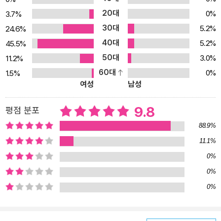
조선에 머무르는 기간이 길어지면서, 군대에 물자를 댄다는 구실로
20대
0%
3.7%
따라온 상인들이 조선 사람들을 상대로 장사를 시작했지요. 이 사람
30대
5.2%
24.6%
들이 바로 한국 화교의 시작입니다. 이때 화교들은 대부분 중국 산둥
40대
5.2%
45.5%
지방에서 건너온 사람들이었습니다. 산둥은 밀가루를 이용한 면 요리
50대
3.0%
11.2%
와 만두 요리가 유명한데, 대표적인 면 요리가 바로 ‘자지앙미엔’입니
60대
0%
1.5%
다. 1920년대 산둥 지방은 가뭄에 홍수에 마적 떼까지 들끓어 먹고살
여성
남성
기가 무척 힘들었습니다. 수많은 사람들이 일자리를 찾아 한반도로
건너왔습니다. 오늘로 치면 ‘난민’들인 셈입니다. 주인공 아꿍네 가족
9.8
평점 분포
도 그랬습니다. 가난한 외국인 노동자의 주린 배와 서글픈 마음을 채
88.9%
워 주던 고향 음식이 한국 사람들에게는 새롭고 신기한 음식으로 다
11.1%
가왔습니다. 자지앙미엔을 찾는 사람들은 점점 늘어났지요. 자지앙미
0%
엔이 퍼져 나가 한국 사람들 입맛에 맞게 변한 것이 바로 ‘짜장면’입니
0%
다. 6·25 전쟁 이후 미국의 밀가루 원조로 인해 정부에서 혼·분식 장
0%
려 운동을 펼치고, 공업화로 인해 농촌에서 도시로 사람들이 몰려들
면서 값싸고 맛있는 짜장면은 최고의 외식으로 자리 잡았습니다. 배
달 문화가 우리 생활 깊숙이 자리 잡으면서 짜장면은 언제 어디서든