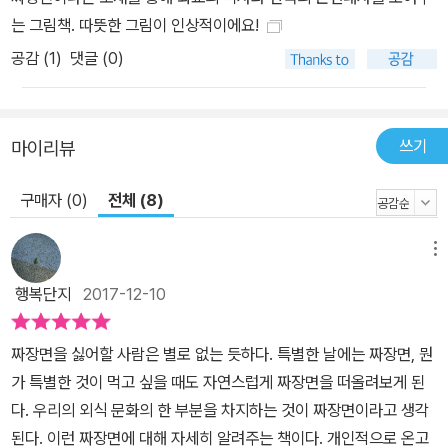
거울이기도 합니다. 모든 문화는 서로 주고받는 가운데 변화하고 발
는 그림책. 따뜻한 그림이 인상적이에요!
전합니다. 또 시대와 상황에 맞게 변주되면서 또 다른 풍성한 문화를
공감 (
1
)
댓글 (0)
빚어내지요. 우리 아이들이 살아갈 세상은 백 년 전보다 훨씬 다채로
운 사람들이 어우러지는 곳이 될 것입니다. 다양한 문화와 역사, 모습
을 지닌 친구들과 함께 어울려 자라날 우리 아이들에게 이 책이 좋은
쓰기
마이리뷰
길잡이가 되길 바랍니다.
구매자 (0)
전체 (8)
메뉴
행복단지
2017-12-10
짜장면을 싫어할 사람은 별로 없는 듯하다. 특별한 날에는 짜장면, 뭔
가 특별한 것이 먹고 싶을 때도 자연스럽게 짜장면을 떠올려보게 된
다. 우리의 외식 문화의 한 부분을 차지하는 것이 짜장면이라고 생각
된다. 이런 짜장면에 대해 자세히 알려주는 책이다. 개인적으로 온고