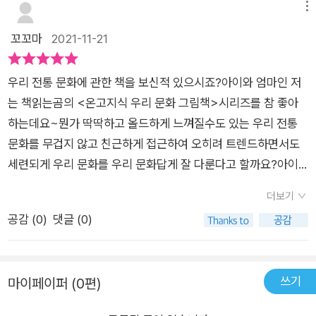
도록. 그래야 바다 곳간이 비질 않는다.'우리들이 배워야할 깨달
메뉴
음까지... 책을 읽는내내 저는 제가 마치 해랑이가 된것 같았어
꼬꼬마
2021-11-21
요. 해랑이가 되어서 할머니와 함께 조개도 캐고, 소라껍데기 속
쭈꾸미를 놓아주기도 하고,우리를 찾으러 와준 할머니들과 경운
우리 전통 문화에 관한 책을 보신적 있으시죠?아이와 엄마인 저
기도 타고 집으로 돌아오기도 했어요.그날밤 툇마루에는 동네 사
는 책읽는곰의 <온고지식 우리 문화 그림책>시리즈를 참 좋아
람들이 가져다 놓은 달걀, 엄나무순, 땅두급, 딸기, 꽃다발에 숭어
하는데요~뭔가 딱딱하고 올드하게 느껴질수도 있는 우리 전통
까지... 마치 제가 받은 것처럼 미소가 저절로 지어지더라구
문화를 무겁지 않고 친근하게 접근하여 오히려 트렌드하면서도
요. 아, 이 따뜻한 정...^^마지막 페이지에는 해랑이가 들려주는갯
세련되게 우리 문화를 우리 문화답게 잘 다룬다고 할까요?아이
벌과 해루질 이야기도 들어 있어요. 해랑이 덕분에 몰랐던 정보들
도 엄마인 제가 봐도 참 재미있더라구요~ 두고두고 잘 읽는 책
도 많이 알게 되었어요. 해루질이 무엇이게요?? ^^이 책은 아이
더보기
중 하나이기도 하구요~온고지신의 우리 문화 그림책의 23번째
들에게도 좋지만, 어른들에게도 좋은 책이예요. 마음이 딱딱해졌
공감 (
0
)
댓글 (0)
이야기이자, 조혜란 작가님의 신간인'밤바다로 해루질가요!'가 출
다고 느껴지실때 읽어보시면말랑말랑해지는 걸 느끼실수 있을거
간되었어요! 조혜란 작가님의 《할머니 어디가요?》 옥이네 사계
예요. 저처럼요~^^
절 시리즈를 재미있게 읽은터라 신간 소식은 더더 반가웠답니다!!
쓰기
마이페이퍼 (0편)
일곱 살 옥이와 할머니의 풍성한 먹거리가 가득한 시골 이이기를
읽으며, 시골에 계신 할머니와의 옛 추억에 잠겼었는데~ 이번에