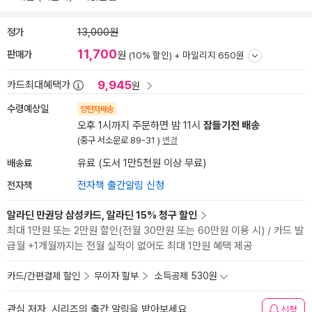
정가
13,000원
11,700
판매가
원
(10% 할인) +
마일리지 650원
9,945
카드최대혜택가
원
수령예상일
양탄자배송
오후 1시까지 주문하면 밤 11시
잠들기전 배송
(중구 서소문로 89-31 )
변경
배송료
유료 (도서 1만5천원 이상 무료)
전자책
전자책 출간알림 신청
알라딘 만권당 삼성카드, 알라딘 15% 청구 할인
최대 1만원 또는 2만원 할인(전월 30만원 또는 60만원 이용 시) / 카드 발
급월 +1개월까지는 전월 실적이 없어도 최대 1만원 혜택 제공
카드/간편결제 할인
무이자 할부
소득공제 530원
관심 저자, 시리즈의 출간 알림을 받아보세요
신청