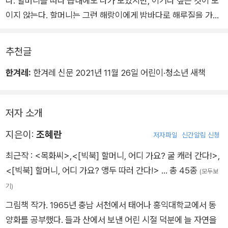
다. 할머니를 따라 읍내에도 나가 보았지만, 이거다 싶은 것이 보
이지 않는다. 할머니는 그런 해랑이에게 밤바다로 해루질을 가자
고 한다. 바다 곳간에 가면 뭐든 다 있다면서 말이다.
추천글
바닷가에 살아도 밤바다에 나갈 일은 없었던 터라, 해랑이는 설레
한겨레:
한겨레 신문 2021년 11월 26일 어린이·청소년 새책
는 마음으로 할머니를 따라나선다. 할머니 말대로 밤바다에는 벼
라별 생물이 다 산다. 조개, 주꾸미, 새우, 게, 해삼, 불가사리, 새
끼 갈치까지…. 해랑이가 바다 곳간에서 얻은 엄마의 생일 선물은
저자 소개
과연 무엇일까?
지은이:
조혜란
저자파일
신간알림 신청
최근작 :
<목화씨>
,
<[빅북] 할머니, 어디 가요? 굴 캐러 간다!>
,
<[빅북] 할머니, 어디 가요? 앵두 따러 간다!>
… 총 45종
(모두보
기)
그림책 작가. 1965년 충남 서천에서 태어나 홍익대학교에서 동
양화를 공부했다. 들과 산에서 보낸 어린 시절 덕분에 늘 자연을