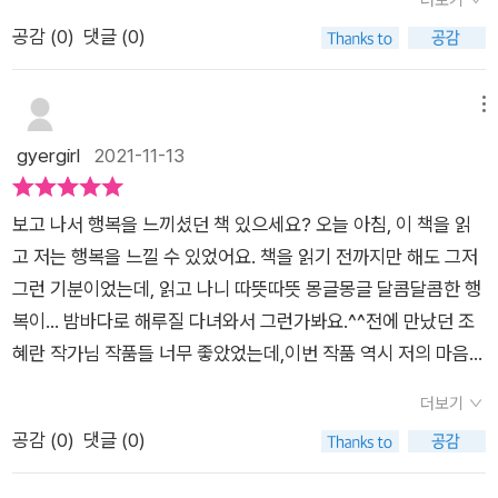
적이 없었거든요.아이가 궁금해한 것은 '갯벌에서 조개를 잡아서
그 과정에서 여러 바다 생물들을 볼 수 있어 좋았다. 해랑이의 작
공감 (
0
)
댓글 (0)
가져올 수 있어요?' 였는데답이 책 안에 있었네요.갯벌에서 재미
은 손으로 여러 조개들을 주워 담아 엄마 생일 선물을 준비하는
로 먹지도 않을 것을 잔뜩 잡아가면 안 되요.가서 관찰만 하고 다
모습이 따뜻하고 예쁘다. 할머니 어린 시절에는 큰 조개들이 더
놔주고 오기로 약속했어요. 🤙갯벌과 해루질을 재미있는 이야기
많았다는 말은 마음이 아팠지만.. 자연이 주는 풍요로움을 우리는
메뉴
를 통해배워보는 그림책 <밤바다로 해루질 가요!>갯벌 가기 전
잘 알고 있지만, 그 만큼 항상 넉넉히 있을거라는 믿음이 조금 위
gyergirl
2021-11-13
에 꼭 읽어보고 가세요 🤎-'출판사로부터 도서를 제공받아 작성
험하지 않나라는 생각이 든다. 책 부록으로 받은 독서활동지도 아
한 후기입니다.'
이들과 해 보면 참 좋을 것 같다. 간만에 마음이 따뜻해지는 동화
보고 나서 행복을 느끼셨던 책 있으세요? 오늘 아침, 이 책을 읽
책을 봐서 좋았다.
고 저는 행복을 느낄 수 있었어요. 책을 읽기 전까지만 해도 그저
그런 기분이었는데, 읽고 나니 따뜻따뜻 몽글몽글 달콤달콤한 행
복이... 밤바다로 해루질 다녀와서 그런가봐요.^^전에 만났던 조
혜란 작가님 작품들 너무 좋았었는데,이번 작품 역시 저의 마음에
쏘옥~(반함^^)표정까지 살아있는 디테일에 정겨운 그림들,'낼 아
더보기
침에 해랑 엄마 쩌 줘유.' 마음이 느껴지는 따뜻한 이야기,명주조
공감 (
0
)
댓글 (0)
개, 동죽, 마당조개 등을 비롯한 바다 지식,'딱 필요한 만큼만 잡
자, 웅덩이에 갇힌 새끼 고기는 그냥 놔둬.큰 고기가 돼서 돌아오