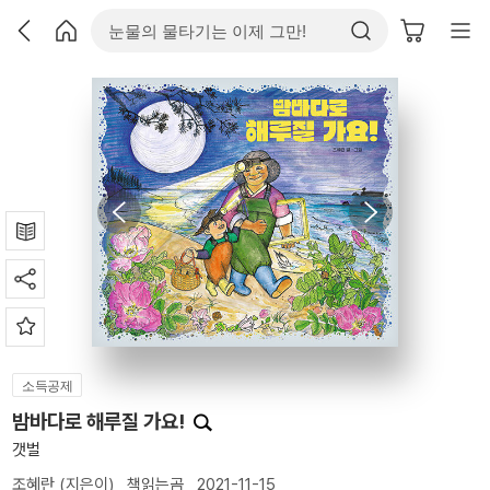
소득공제
밤바다로 해루질 가요!
갯벌
조혜란
(지은이)
책읽는곰
2021-11-15