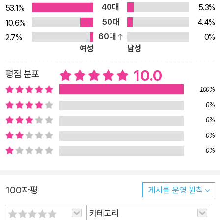
없다는 사실을 새삼 깨닫게도 되지요. 할머니와 해랑이의 첫 나들
40대
5.3%
53.1%
이가 ‘해루질’인 것은, 작가가 어린 시절을 보냈고 다시 돌아가 사
50대
4.4%
10.6%
는 곳이 바로 서해안 지역인 까닭입니다. 갯벌에서 조개 줍는 어
60대
0%
2.7%
린 일꾼들을 관찰하고 기록하던 어린이가 자라, 바닷가 마을에서
여성
남성
토닥거리며 살아가는 할머니와 그 손주들을 관찰하고 기록하는
10.0
평점 분포
작가가 된 것이지요. 작가는 반세기가 다 되어가는 지금도 제 아
버지 경운기 소리를 귀신같이 알아채고 조개를 줍다 말고 달려가
100%
던 어릴 적 친구들의 모습을 또렷이 기억합니다. 고사리손으로 주
0%
워 모아도 살림에 쏠쏠히 보탬이 될 만큼 조개가 지천이던 그 시
0%
절 갯벌과 함께 말이지요. 조혜란 작가는 자신이 느꼈던 갯벌의
0%
아름다움과 풍요로움을 어린이들도 함께 느끼길 바라며 이 책을
0%
쓰고 그렸습니다. 아울러 ‘해루질’이라는 전통 어업 방식을 통해
자연과 더불어 사는 법-꼭 필요한 것을 꼭 필요한 만큼만!-을 전
하려 했습니다. 어린이들이 이 책을 보면서 저만큼 멀어진 자연을
100자평
게시물 운영 원칙
새롭게 ‘발견’하기를 바라 봅니다.
카테고리