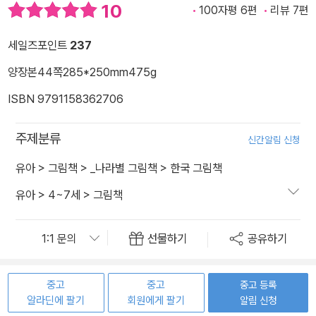
10
100자평 6편
리뷰 7편
세일즈포인트
237
양장본
44쪽
285*250mm
475g
ISBN 9791158362706
주제분류
신간알림 신청
유아
>
그림책
>
_나라별 그림책
>
한국 그림책
유아
>
4~7세
>
그림책
선물하기
공유하기
중고
중고
중고 등록
알라딘에 팔기
회원에게 팔기
알림 신청