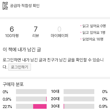
합니다. “어린 고기는 놔줘야 한다면서요. 그럼 알도 놔줘야지
공급자 적합성 확인
요.”라면서 말이지요. 그나저나 엄마 선물은 언제 찾으려는 걸까
요? 정말 찾을 수는 있는 걸까요? 해당화를 닮은 할머니가 들려
주는 자연과 더불어 사는 법 《밤바다로 해루질 가요!》는 조혜란
읽고 싶어요 0명
6
7
0
작가가 오랫동안 독자들의 사랑을 받아 온 〈할머니 어디 가요?〉
읽고 있어요 1명
100자평
리뷰
마이페이퍼
읽었어요 16명
시리즈에 이어 새롭게 선보이는 우리 시대 할머니와 어린이 이야
기입니다. 쪽머리 할머니와 ‘옥이’라는 조금 예스러운 이름을 가
이 책에 내가 남긴 글
진 어린이 대신, 파마머리 할머니와 ‘해랑’이라는 요즘 어린이를
로그인하면 내가 남긴 글과 친구가 남긴 글을 확인할 수 있습니
불러내 자연과 더불어, 이웃과 더불어 살아가는 이야기를 들려줄
다.
로그인하기
생각이지요. 조혜란 작가의 ‘할머니’는 자연의 변화를 온몸으로
겪으며 살아왔고 오래지 않아 자연으로 돌아갈, 자연에 가장 가까
운 사람입니다. 긴 세월 삶의 풍파를 겪으며 복잡하고 모난 부분
구매자 분포
이 깎여 나가 어린이처럼 단순하고 둥글어진 사람이기도 하고요.
10대
0%
0%
그런 할머니가 이끄는 대로 산으로, 들로, 바다로 다니다 보면 멀
20대
0%
0.9%
어졌던 자연이 한층 가깝게 다가듭니다. 사람은 혼자서 살아갈 수
30대
0.9%
22.1%