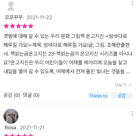
냈다.그동안 조개에 왜 구멍이 뚫렸는지 궁금했는데책을 통해 명
메뉴
확한 해답을 찾고나니 후련해졌다!인터넷에서 검색하여 얻은 정
꼬꼬꾸꾸
2021-11-22
보와는체감이 다른 바다 이야기 책 속 지식들.해랑이가 들려주는
갯벌과 해루질 이야기를 꼼꼼히또 읽어내려가며 매일 매일 바다
갯벌에 대해 알 수 있는 우리 문화 그림책 온고지신 <밤바다로
로 떠나는 아이들.
해루질 가요!>제목. 밤바다로 해루질 가요!글, 그림. 조혜란출판
사. 책읽는곰온고지신 23-책읽는곰의 온고지신 시리즈를 아시나
요?온고지신은 우리 어린이들이 어제를 헤아리며 오늘을 살고
내일을 열어 갈 수 있도록, 어제에서 건져 올린 빛나는 것들을 오
늘에 맞게 갈고 다듬어 전하는 우리 문화 그림책이에요.책에 적힌
더보기
설명을 적었더니 길~었는데, 요약하면 우리 문화 그림책이에요.
공감 (
0
)
댓글 (0)
설, 한가위, 정월 대보름, 단오 등의 명절,한글, 김치, 도자기, 민
화, 태권도 등 우리 민족 고유의 문화에 대한 내용을 주제로 한 책
이 포함되어 있지요.그런데 오랜만에 온고지신 신간이 나왔어요.
메뉴
제목이 <밤바다로 해루질 가요!>입니다.해루질? 해루질이 뭔지
Rosa
2021-11-21
혹시 아시나요?(저만 몰랐던 것이 아니었길 바라며~)함께 보시