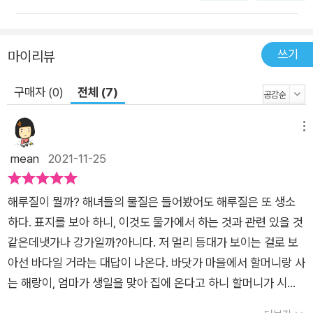
쓰기
마이리뷰
구매자 (0)
전체 (7)
메뉴
mean
2021-11-25
해루질이 뭘까? 해녀들의 물질은 들어봤어도 해루질은 또 생소
하다. 표지를 보아 하니, 이것도 물가에서 하는 것과 관련 있을 것
같은데냇가나 강가일까?아니다. 저 멀리 등대가 보이는 걸로 보
아선 바다일 거라는 대답이 나온다. 바닷가 마을에서 할머니랑 사
는 해랑이, 엄마가 생일을 맞아 집에 온다고 하니 할머니가 시장
에 데려간다. 늦은 밤, 할머니는 시장에서 사온 물옷을 입고 바닷