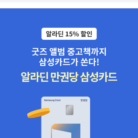
루질하는 해랑이의 모습을 보고는 아이와 기회를 만들어 꼭 한번
해루질을 해보자고 약속도 했답니다!밤이 어둑해지자, 할머니와
해랑이가 걱정되어 찾아온 동네 할아버지, 할머니들의 모습과 해
랑이네 툇마루에 놓고 간 이웃들의 음식 선물들을 보며 요즘은 조
금 옅어진 이웃간의 정을 느끼며 마음이 몽글몽글, 따뜻해졌답니
다 엄마의 생일상을 차리기 위해 나선 갯벌 보물찾기에서 어떤 보
물들을 찾아 멋지게 생일을 준비했을까요???마치 저도 할머니
따라 해루질 가는 마냥 이야기에 푹 빠져 들었던 것 같아요! 아마
아이도, 엄마인 저도 처음 경험하는 해루질이어서 더 그랬던 것
같아요~우리 전통 문화인 해루질을 이 책을 통해 아이와 함께 경
험하고 느끼고, 더 나아가 자연과 생태 보존까지 한번 생각해 볼
수 있는 의미있는 시간들이었어요.단순히 밤바다 갯벌로 무언가
를 잡으러 간다는 그 이상의 것을 생각하고 느껴볼 수 있어서 더
좋았답니다!거기에, 조혜란 작가님의 디테일한 그림들을 하나씩
보는 재미도 쏠쏠했구요~ (시장·마을, 밤바다 풍경, 갯벌의 조개
들, 사람들의 표정 등 처음 읽을땐 책 내용에 집중하느라 미처 다