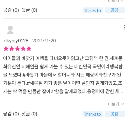
더보기
가로 향한다. ​바다 곳간에는 무엇이든 있다.​해랑이는 할머니와 함
공감 (
0
)
댓글 (0)
께 밤바다에 나간다. 시장에서 사온 해루질 도구들로 조개를 잡기
시작한다. 민납작 조개, 동죽, 피조개부터 백합까지할머니는 '꼭
필요한 만큼만' 잡자며 할머니의 할머니의 지혜를 해랑에게 전한
메뉴
다. ​환경에 대한 이야기가 끊이지 않는 요즘이다. 해변에서 거북
skynjy0128
2021-11-20
이 죽고바다에서 고래가 떠다닌다. 코로나로 인류는 고통스러웠
지만,그덕에 인류가 헤집고 다니던 해변과 바닷가에 평온이 찾아
아이들과 바닷가 여행을 다녀오듯이읽고난 그림책 한 권.세계문
왔고, 원시 바다에서처럼 물고기가, 새가, 해양 생물들이 바다를
화유산인 서해안을 쉽게 가볼 수 있는 대한민국 국민이라행복함
온전히 누릴 수 있었다는 기사를 보며인간이 너무 많은 것을 쥐고
을 느꼈다.#바닷가 마을에서 할머니와 사는 해랑이와친구가 된
있는 것은 아닌가 하는 생각도 들던 참이었다. ​생명으로 가득한
기분이 든다.#해루질 하기 좋은 날이어떤 날인지 알게되었고,조
갯벌에서 생명을 키우기 위한 해루질이 이어지는 모습이 인상적
개는 딱 먹을 만큼만 잡아야함을 알게되었다.웅덩이에 갇힌 새끼
이었다. 해루질이라는 전통 어업의 방식이 그림책에 등장한 것도
고기는 그냥 두어큰 고기가 돼서 돌아오도록 해야만 바다 곳간이
주목할만 하지만비지 않는 바다곳간을 만들기 위해 꼭 필요한 만
더보기
비질 않는다.많은 걸 느끼게 해주고 생각하게 해주는 책바다 여행
큼만 구하는 지혜가 더 마음에 남았다. 바다를 모르고 바다를 누
공감 (
0
)
댓글 (0)
때마다 주워오는 조개 껍질을다시 꺼내 놓으며책 속에서 나오는
리기만 하는 외지인들도 할머니의 말씀을 귀에 담았으면 좋겠다.
명주조개, 동죽, 마당조개, 백합 등과비교해가며 놀거리를 만들어