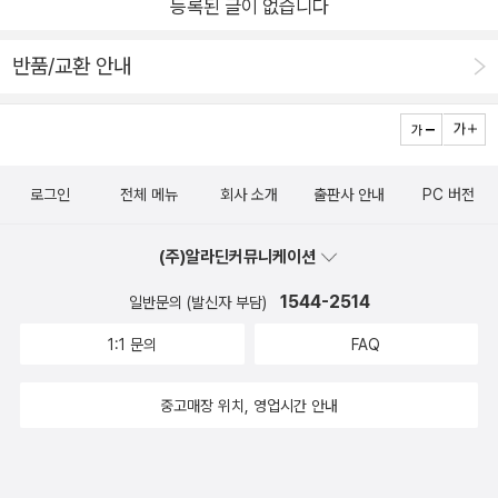
등록된 글이 없습니다
는 할머니와의 어떤 이야기가 펼쳐질지 너무 기대가 되었구요~ '
유네스코 세계 자연 유산, 서해안 갯벌에서 펼쳐지는 한밤의 보물
반품/교환 안내
찾기!' '해루질'을 해 본 경험 있으세요?해루질은 물 빠진 바다에
서 어패류를 채쥐하는 행위로, 주로 밤에 횃불을 들고 나가 불빛
을 보고 모여 든 바다 생물을 잡는 전통 어업 방식을 말하는데요
~할머니와 해랑이가 밤바다로 해루질을 간다고 해요~~생일을
로그인
전체 메뉴
회사 소개
출판사 안내
PC 버전
맞이한 엄마를 위해 선물을 준비하려고 할머니를 따라 해랑이가
밤바다로 첫 해루질을 나섭니다.'바다 곳간에 가면 뭐든 다 있
(주)알라딘커뮤니케이션
다'는 할머니의 말씀처럼 커다란 보름달이 뜬 밤바다에는 어떤 것
1544-2514
일반문의 (발신자 부담)
들이 있을까요??딱 필요한 만큼만 잡고, 웅덩이에 갇힌 새끼 고
기는 그냥 놔두도록 일러주시는 할머니의 말씀을 들으며 옛 어른
1:1 문의
FAQ
들의 삶의 지혜와 이를 통해 우리 자연이 이만큼 보존될 수 있었
구나 라는 생각도 들었구요...작가님의 디테일한 그림과 그림 속
중고매장 위치, 영업시간 안내
할머니의 설명을 곁들이면 미처 알지 못했던 갯벌과 바다 생물의
지식도 얻을 수 있구요~ 뭔가 새로운 세상을 만난듯한 표정의 해