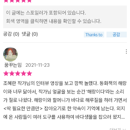
죠! 🤗-엄마의 생일 선물을 준비하기 위해할머니와 함께 밤바다
이 글에는 스포일러가 포함되어 있습니다.
로 나간 해랑이.바다 곳간에는 뭐든 다 있거든요.마침 바닷물이
회색 영역을 클릭하면 내용을 확인할 수 있습니다.
가장 많이 차올랐다가가장 많이 빠지는 사리 때라 해루질 하기 좋
은 날이었어요.갯벌에 사는 조개의 종류가 이렇게나 다양한가
공감 (
0
)
댓글 (0)
요?보름달처럼 동그란 마당조개는찔깃찔깃하고 별맛이 없다는
부분을 읽으며웃음이 터지고,꽃 이름인 줄만 알았던 백합은국 끓
메뉴
이면 구수하고 시원한 커다란 조개 이름이기도 해요.갯벌은 온갖
생물이 사는 바다 곳간이고,오염 물질을 거르고 분해하여 환경을
꿈꾸는임
2021-11-23
보호하는 곳이기도 해요.특히 우리나라 서해안 갯벌은 세계 5대
갯벌로 손꼽히고,유네스코 세계 자연 유산으로 등재된 곳도 있다
조혜란 작가님의 인터뷰 영상을 보고 깜짝 놀랬다. 동화책의 해랑
고 해요.해루질이란 물 빠진 바다에서 게, 고둥, 조개, 물고기 따
이와 너무 닮아서, 작가님 얼굴을 보는 순간 '해랑이다'라는 소리
위를 잡는 전통 어업 방식으로, 밤에 횃불을 들고 나가 불빛을 보
가 절로 나왔다. 해랑이와 할머니가 바다로 해루질을 하러 가면서
고 모여든 바다 생물을 잡는 것을 말해요. 다만 필요한 것을 꼭 필
<딱 필요한 만큼만> 잡아오기로 한 약속이 기억에 남는다. 외지
요한 만큼만 바다 곳간에서 얻어오는 게 해루질의 원칙이랍니다.
에 온 사람들이 여러 도구를 사용하여 바다생물을 잡으러 왔지만,
-다음에 아이와 갯벌에 가보기로 했어요.아직 한 번도 함께 가본
할머니와 해랑이는 딱히 다른 도구 없이 손으로 생물들을 잡는다.
더보기