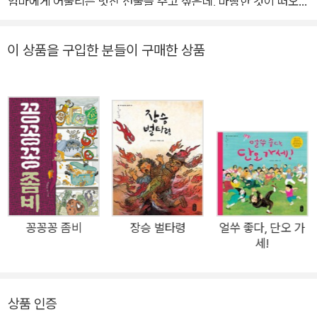
엄마에게 어울리는 멋진 선물을 주고 싶은데, 마땅한 것이 떠오르
질 않는 까닭이지요. 할머니를 따라 읍내에도 나가 보았지만, 이
거다 싶은 것은 보이지 않습니다. 잔뜩 풀이 죽은 해랑이와 달리,
이 상품을 구입한 분들이 구매한 상품
할머니는 한껏 들뜬 얼굴로 장을 봐서 돌아옵니다. 마치 바라고
바라던 새 장난감을 손에 넣은 아이 같은 얼굴이지요. 그런데 할
머니가 바리바리 싸안고 온 물건 중에 해랑이 엄마 선물은 없습니
다. 온통 바다에 나갈 때 쓰는 물건들뿐이지요. 그중에는 해랑이
의 물옷도 있습니다. “바다 곳간에 가면 뭐든 다 있다.” 할머니의
호언장담에 해랑이는 긴가민가하면서도 할머니를 따라 첫 해루
질에 나섭니다. 보름달이 휘영청 밝은 밤바다에는 정말 온갖 것들
이 다 있습니다. 꼬물대는 생물들을 탐색하는 재미에 엄마 생일
선물도 까맣게 잊을 지경입니다. 조개도 가지가지 많기도 합니다.
꽁꽁꽁 좀비
장승 벌타령
얼쑤 좋다, 단오 가
세!
조금쯤은 욕심을 부려 볼 법도 한데, 해랑이는 “딱 필요한 만큼만
잡자. (…) 그래야 바다 곳간이 비질 않는다.”는 할머니 말을 잘도
지킵니다. 아니, 할머니보다 더 열심히 지키지요. 할머니가 알이
상품 인증
통통하게 밴 주꾸미를 줍자, 냉큼 낚아채 바다에 놓아 주기까지