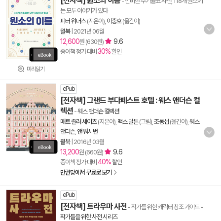
[전자책] 원소의 이름
- 신비한 주기율표 사전, 118개 원소에
는 모두 이야기가 있다
피터 워더스
(지은이),
이충호
(옮긴이)
윌북
|
2021년 06월
12,600
9.6
원 (630원)
30%
종이책 정가 대비
할인
미리읽기
ePub
[전자책] 그랜드 부다페스트 호텔 : 웨스 앤더슨 컬
렉션
-
웨스 앤더슨 컬렉션
매트 졸러 세이츠
(지은이),
맥스 달튼
(그림),
조동섭
(옮긴이),
웨스
앤더슨
,
앤 워시번
윌북
|
2016년 03월
13,200
9.6
원 (660원)
40%
종이책 정가 대비
할인
만권당에서 무료로 보기
ePub
[전자책] 트라우마 사전
- 작가를 위한 캐릭터 창조 가이드
-
작가들을 위한 사전 시리즈