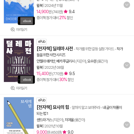
윌북
|
2024년 11월
14,900
9.4
원 (740원)
21%
종이책 정가 대비
할인
미리읽기
ePub
[전자책] 딜레마 사전
- 작가를 위한 갈등 설정 가이드
-
작가
들을 위한 사전 시리즈
안젤라 애커만
,
베카 푸글리시
(지은이),
오수원
(옮긴이)
윌북
|
2022년 08월
15,400
9.5
원 (770원)
30%
종이책 정가 대비
할인
미리읽기
ePub
[전자책] 묘사의 힘
- 말하지 말고 보여주라
-
내 글이 작품이
되는 법 1
샌드라 거스
(지은이),
지여울
(옮긴이)
윌북
|
2021년 10월
9,000
9.0
원 (450원)