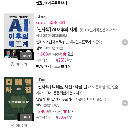
만권당에서 무료로 보기
ePub
SERICEO 추천도서전
[전자책] AI 이후의 세계
- 챗GPT는 시작일 뿐이다, 세계
질서 대전환에 대비하라
헨리 A. 키신저
,
에릭 슈밋
,
대니얼 허튼로커
(지은이)
윌북
|
2023년 05월
14,900
8.2
원 (740원)
25%
종이책 정가 대비
할인
미리읽기
만권당에서 무료로 보기
ePub
[전자책] 디테일 사전 : 시골 편
- 작가를 위한 배경 연출
가이드
-
작가들을 위한 사전 시리즈
안젤라 애커만
,
베카 푸글리시
(지은이),
최세희
(옮긴이)
윌북
|
2021년 05월
15,400
8.7
원 (770원)
30%
종이책 정가 대비
할인
미리읽기