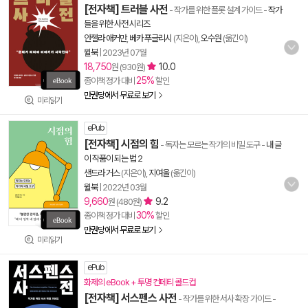
[전자책] 트러블 사전
- 작가를 위한 플롯 설계 가이드
-
작가
들을 위한 사전 시리즈
안젤라 애커만
,
베카 푸글리시
(지은이),
오수원
(옮긴이)
윌북
|
2023년 07월
18,750
10.0
원 (930원)
25%
종이책 정가 대비
할인
만권당에서 무료로 보기
미리읽기
ePub
[전자책] 시점의 힘
- 독자는 모르는 작가의 비밀 도구
-
내 글
이 작품이 되는 법 2
샌드라 거스
(지은이),
지여울
(옮긴이)
윌북
|
2022년 03월
9,660
9.2
원 (480원)
30%
종이책 정가 대비
할인
만권당에서 무료로 보기
미리읽기
ePub
화제의 eBook + 투명 컨페티 콜드컵
[전자책] 서스펜스 사전
- 작가를 위한 서사 확장 가이드
-