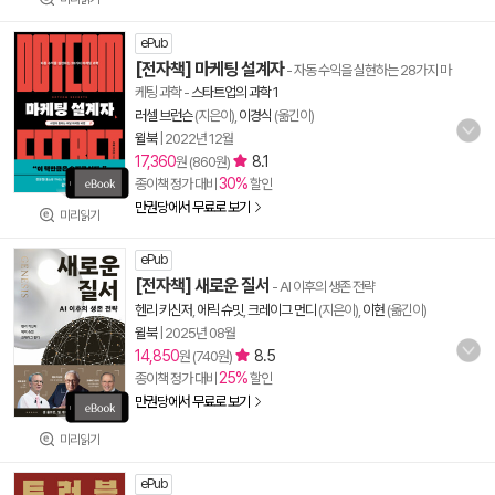
ePub
[전자책] 마케팅 설계자
- 자동 수익을 실현하는 28가지 마
케팅 과학
-
스타트업의 과학 1
러셀 브런슨
(지은이),
이경식
(옮긴이)
윌북
|
2022년 12월
17,360
8.1
원 (860원)
30%
종이책 정가 대비
할인
만권당에서 무료로 보기
미리읽기
ePub
[전자책] 새로운 질서
- AI 이후의 생존 전략
헨리 키신저
,
에릭 슈밋
,
크레이그 먼디
(지은이),
이현
(옮긴이)
윌북
|
2025년 08월
14,850
8.5
원 (740원)
25%
종이책 정가 대비
할인
만권당에서 무료로 보기
미리읽기
ePub