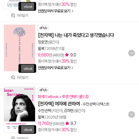
30%
종이책 정가 대비
할인
만권당에서 무료로 보기
미리읽기
ePub
[전자책] 나는 내가 죽었다고 생각했습니다
장호연
(옮긴이)
윌북
|
2018년 11월
9,660
9.0
원 (480원)
39%
종이책 정가 대비
할인
만권당에서 무료로 보기
미리읽기
ePub
화제의 eBook + 투명 컨페티 콜드컵
[전자책] 여자에 관하여
-
수전 손택 더 텍스트
수전 손택
(지은이),
김하현
(옮긴이)
윌북
|
2025년 08월
11,760
9.7
원 (580원)
30%
종이책 정가 대비
할인
미리읽기