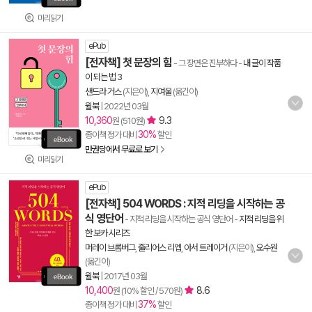
미리읽기
ePub
[전자책] 첫 문장의 힘
- 그 장면은 진부하다
-
내 글이 작품
이 되는 법 3
샌드라 거스
(지은이),
지여울
(옮긴이)
윌북
|
2022년 03월
10,360
9.3
원 (510원)
30%
종이책 정가 대비
할인
만권당에서 무료로 보기
미리읽기
ePub
[전자책] 504 WORDS : 지적 리딩을 시작하는 공
식 영단어
- 지적 리딩을 시작하는 공식 영단어
-
지적 리딩을 위
한 보카 시리즈
머레이 브롬버그
,
줄리어스 리엡
,
아서 트레이거
(지은이),
오수원
(옮긴이)
윌북
|
2017년 03월
10,400
8.6
원 (10% 할인 / 570원)
37%
종이책 정가 대비
할인