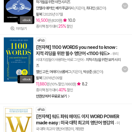
작가들을 위한 사전 시리즈
안젤라 애커만
,
베카 푸글리시
(지은이),
최다인
(옮긴이)
윌북
|
2025년 07월
16,500
10.0
원 (820원)
25%
종이책 정가 대비
할인
미리읽기
ePub
[전자책] 1100 WORDS you need to know :
지적 리딩을 위한 필수 영단어 <1100 워드>
- 우리
시대 지성들이 사용하는 바로 그 단어
-
지적 리딩을 위한 보카 시리
즈
멜빈 고든
,
머레이 브롬버그
(지은이),
박상준
(옮긴이)
윌북
|
2016년 09월
11,880
8.2
원 (10% 할인 / 660원)
40%
종이책 정가 대비
할인
만권당에서 무료로 보기
ePub
[전자책] 워드 파워 메이드 이지 WORD POWER
made easy : 미국 대학 최고의 영단어 명강의
- 미
국 대학 최고의 영단어 명강의, 개정판