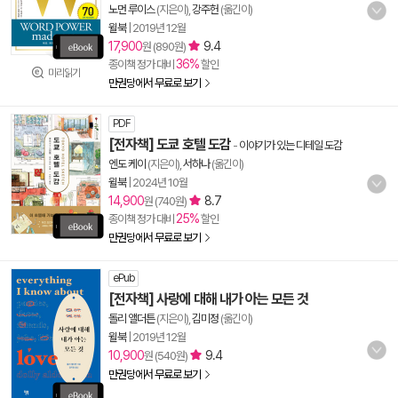
노먼 루이스
(지은이),
강주헌
(옮긴이)
윌북
|
2019년 12월
17,900
9.4
원 (890원)
36%
종이책 정가 대비
할인
미리읽기
만권당에서 무료로 보기
PDF
[전자책] 도쿄 호텔 도감
-
이야기가 있는 디테일 도감
엔도 케이
(지은이),
서하나
(옮긴이)
윌북
|
2024년 10월
14,900
8.7
원 (740원)
25%
종이책 정가 대비
할인
만권당에서 무료로 보기
ePub
[전자책] 사랑에 대해 내가 아는 모든 것
돌리 앨더튼
(지은이),
김미정
(옮긴이)
윌북
|
2019년 12월
10,900
9.4
원 (540원)
만권당에서 무료로 보기