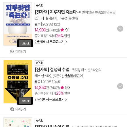
ePub
[전자책] 지루하면 죽는다
- 비밀이 많은 콘텐츠를 만들 것
조나 레러
(지은이),
이은선
(옮긴이)
윌북
|
2023년 12월
14,900
9.1
원 (740원)
25%
종이책 정가 대비
할인
만권당에서 무료로 보기
미리읽기
ePub
[전자책] 결정력 수업
- 『넛지』 캐스 선스타인의
캐스 선스타인
(지은이),
신솔잎
(옮긴이)
윌북
|
2025년 04월
14,850
9.3
원 (740원)
25%
종이책 정가 대비
할인
만권당에서 무료로 보기
미리읽기
ePub