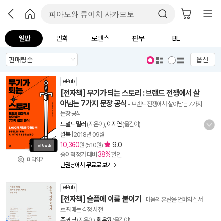
일반
만화
로맨스
판무
BL
옵션
ePub
[전자책] 무기가 되는 스토리 : 브랜드 전쟁에서 살
아남는 7가지 문장 공식
- 브랜드 전쟁에서 살아남는 7가지
문장 공식
도널드 밀러
(지은이),
이지연
(옮긴이)
윌북
|
2018년 09월
10,360
9.0
원 (510원)
38%
종이책 정가 대비
할인
미리읽기
만권당에서 무료로 보기
ePub
[전자책] 슬픔에 이름 붙이기
- 마음의 혼란을 언어의 질서
로 꿰매는 감정 사전
존 케닉
(지은이),
황유원
(옮긴이)