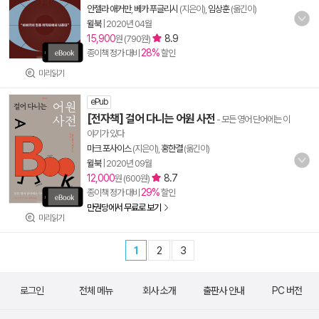
안젤라 애커만
,
베카 푸글리시
(지은이),
임상훈
(옮긴이)
윌북
|
2020년 04월
15,900
8.9
원 (790원)
28%
종이책 정가 대비
할인
미리읽기
ePub
[전자책] 걸어 다니는 어원 사전
- 모든 영어 단어에는 이
야기가 있다
마크 포사이스
(지은이),
홍한결
(옮긴이)
윌북
|
2020년 09월
12,000
8.7
원 (600원)
29%
종이책 정가 대비
할인
만권당에서 무료로 보기
미리읽기
1
2
3
로그인
전체 메뉴
회사 소개
출판사 안내
PC 버전