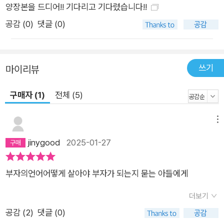
양장본을 드디어!! 기다리고 기다렸습니다!!
구는 과정을 정원을 가꾸는 과정에 비유하여 한 편의 우화로 설명
한다. 정원이 애정 어린 노동과 보살핌에 어김없이 답하듯, 자신
공감 (
0
)
댓글 (0)
의 삶에서 중요한 가치들을 지켜나갈 때 ‘부’ 또한 찾아오게 되어
있다. 이 책은 단순히 부자 아빠가 아들에게 부자 되기 위한 실용
적인 팁을 전달하는 책이 아니다. 유대 격언 중에 “물고기 한 마
쓰기
마이리뷰
리를 잡아주면 하루를 살 수 있지만, 물고기 잡는 방법을 가르쳐
구매자 (1)
전체 (5)
주면 평생 먹고살 수 있다”라는 말이 있다. 더 많은 시간이 들고
더 고된 노동이 필요하겠지만, 그렇게 얻은 부야말로 쉽게 사라지
메뉴
지 않는 법이다. 단단한 부를 일굴 수 있는 근본적인 정신과 태도
에 관한 이야기가 이 책에 담겨 있다. 81가지 인생 수업 속에 담긴
jinygood
2025-01-27
‘부의 언어’ 『탈무드』가 교육 철학을 일깨운다면 『부자의 언어』는
‘부의 철학’을 일깨워준다. 책에 등장하는 정원사는 부를 얻기 위
부자의언어어떻게 살아야 부자가 되는지 묻는 아들에게
해 목표하는 바를 끊임없이 글로 쓰고 마음에 새기고 또 말로 전
한다. 정원사는 작가의 분신과도 같은 존재다. 각 장은 모두 81가
더보기
지 인생 수업으로 이루어져 있고 부자 아빠가 아들에게 물려주고
공감 (
2
)
댓글 (0)