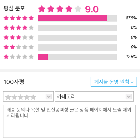
곤은 누구에게나 닥칠 수 있는 문제가 되었다. 먹고살기 빠듯한
9.0
평점 분포
상황에서 부자가 되겠다는 결심을 허망한 꿈 정도로 치부하는 사
87.5%
람들이 많다. 그렇게 우리는 자연스럽게 삶의 많은 것들을 포기하
0%
고 살아간다. 하지만 우리에게는 고귀한 삶을 자유롭고 충만하게
0%
살아갈 권리가 있다. 『부자의 언어』에서는 ‘부’에 대한 인식을 재
0%
정립한다. ‘부’란 결코 이룰 수 없는 남의 것이며, 부자는 타고난
12.5%
사람들만 될 수 있다는 생각, 또한 부를 원하는 삶은 타락하거나
욕심에 찌든 삶이라고 여기는 사회적 편견에 의문을 갖는다. 경제
적 안정 없이는 결코 인간적인 삶을 살 수 없으며 늘 불안, 공포와
100자평
게시물 운영 원칙
싸워야 한다는 사실을 몸소 깨달았던 저자는 ‘부를 추구하는
삶’을 살아간 끝에 부동산 사업가로 큰 부를 이루었다. 돈의 노예
카테고리
가 아닌 주인으로 살게 되면서 ‘부’ 자체가 ‘악’은 아니며, ‘부를 추
구하는 삶’ 또한 우리 삶을 풍요롭게 만들어준다는 사실을 자신의
인생을 통해 증명한다. 특별한 재능, 전문 기술, 뛰어난 학력 등
내세울 것 없는 평범한 척추 교정사였던 저자는 어떻게 부를 얻게
되었을까? 물론 책에는 구체적 팁이나 방법론이 구구절절 나오