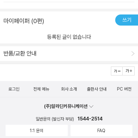
싶은 부의 말들로 가득하다. 그리고 철학자 몽테뉴, 작가 셰익스
피어, 투자의 귀재 워런 버핏 등 과거부터 현재에 이르기까지 각
분야에서 자신의 삶을 충만하게 살았던 이들의 명언들이 적혀 있
쓰기
마이페이퍼 (0편)
다. 동기부여가 되는 그들의 말은 작가가 말하려는 부에 관한 태
도에 힘을 실어준다. 부 자체보다는 부의 철학을, 부의 정신을, 부
등록된 글이 없습니다
의 언어를 물려주는 이 책은 진짜 부자는 다음 세대를 가난하게
반품/교환 안내
만들지 않는다는 확고한 신념을 가지고 언어를 통해 변치 않는 가
치를 전한다. 다음 세대에게, 또 그다음 세대에게 계속해서 전해
줄 만한 ‘부의 탈무드’ 같은 책이다.
로그인
전체 메뉴
회사 소개
출판사 안내
PC 버전
(주)알라딘커뮤니케이션
1544-2514
일반문의 (발신자 부담)
1:1 문의
FAQ