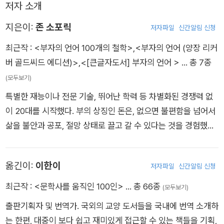
저자 소개
지은이:
존 소포릭
저자파일
신간알림 신청
최근작 :
<부자의 언어 100개의 철학>
,
<부자의 언어 (양장 리커
버 골드씨드 에디션)>
,
<[큰글자도서] 부자의 언어 >
… 총 7종
(모두보기)
특별한 재능이나 전문 기술, 뛰어난 학력 등 차별화된 경쟁력 없
이 20대를 시작했다. 부의 상징인 돈은, 없으면 불편함을 넘어서
삶을 불안과 공포, 절망 상태로 끌고 갈 수 있다는 것을 경험했다.
척추 교정사로 일하며 평범한 소득을 벌었지만 평생 부를 추구하
는 삶을 산 끝에 성공적인 부동산 사업가가 되었다. 진짜 부란 ‘경
옮긴이:
이한이
저자파일
신간알림 신청
제적 자유’라는 믿음으로, 아들에게 부자가 되기 위한 지혜를 들
려주기 위해 『부자의 언어』를 썼다.
최근작 :
<문학사를 움직인 100인>
… 총 66종
(모두보기)
출판기획자 및 번역가. 국외의 교양 도서들을 국내에 번역 소개하
는 한편, 대중이 보다 쉽고 재미있게 접근할 수 있는 책들을 기획,