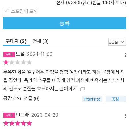
현재
0
/280byte (한글 140자 이내)
지는 않는다. 부자가 되는 길은 매우 개별적인 과정이며 그리 간
스포일러 포함
단하거나 쉬운 것이 아니기 때문이다. 대신 그가 부를 향한 긴 여
등록
정에서 깨달은 소중한 가치들이 친절하고 명쾌한 언어로 쓰여 있
다. 그 가치는 누구에게나 보편적인 것으로, 단순히 부의 원칙이
구매자 (2)
전체 (3)
라기보다 ‘삶의 원칙’에 가깝다. 물고기를 잡아주는 것이 아닌 ‘물
고기 잡는 법’을 알려주는 책 부를 추구하는 삶을 산 끝에 경제적
노을
2024-11-03
메뉴
자유를 얻게 된 아빠는 이제 사회생활을 시작할 20대 아들을 위
해 3년간 이 책을 써 내려갔다. 수없이 많은 난관 중에서도 특히
부유한 삶을 일구어온 과정을 영적 여정이라고 하는 문장에서 책
경제적 난관이 가장 견디기 힘들다는 것을 몸소 경험했고, 그때
을 접었다. 욕망의 추구를 어떻게 영적 과정에 비유하는가? 가치
뼛속 깊이 깨달은 것들을 아들에게 알려주고 싶었기 때문이다. 하
의 전도도 본질을 호도하지는 말아야지.
지만 세대가 다른 자녀에게 부모의 말은 자칫 부담을 줄 수 있고
공감 (
12
)
댓글 (0)
불편하게 들릴 수도 있다는 생각에 저자는 ‘부자 정원사’가 주인
공으로 등장하는 소설 형식을 선택한다. 대규모 포도 농장을 운영
인드라
2023-04-20
하는 ‘부자 정원사’는 주변 사람들에게 ‘부의 철학’, 나아가 ‘인생
메뉴
의 중요한 가치’를 일깨우는 인물이다. 저자는 그를 통해 부를 일