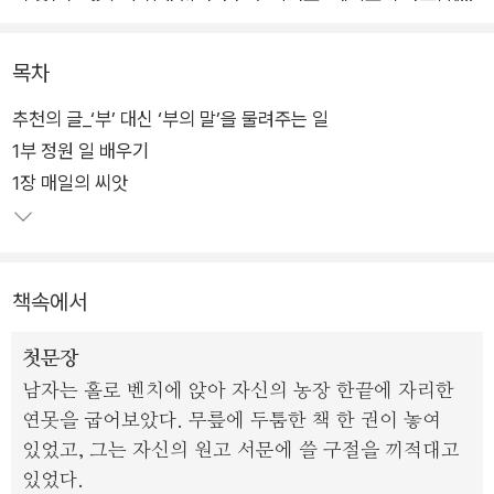
함께 이 책을 추천했다. “소름이 끼칠 만큼 부의 철학에 대해 제
대로 이야기한 책”이라며 한 문장 한 문장 곱씹으며 읽기를 권한
목차
다.
추천의 글_‘부’ 대신 ‘부의 말’을 물려주는 일
1부 정원 일 배우기
독자들은 냉철하고도 따뜻한 가르침을 통해 비로소 돈 버는 방법
1장 매일의 씨앗
을 알게 되었다며 극찬을 아끼지 않았다. 부의 진정한 철학을 알
고 싶은 사람들이 이 책을 읽으며 마음속에 저마다의 황금 씨앗을
품게 되기를 바라며, 이번 골드씨드 에디션은 고급스러운 하드커
버와 금박으로 소장 가치를 높였다.
책속에서
가난했던 한 아빠가 부자가 되기까지 지녔던 소신과 개념, 원칙을
첫문장
솔직하고 다정한 목소리로 알려주는 부의 보물 지도 같은 책이다.
남자는 홀로 벤치에 앉아 자신의 농장 한끝에 자리한
부에 대한 정의를 일깨워주고, 부를 향한 길로 안내하는 친절한
연못을 굽어보았다. 무릎에 두툼한 책 한 권이 놓여
지침서로 롤러코스터 같은 인생에서 ‘경제적 자유’를 얻기 위해
있었고, 그는 자신의 원고 서문에 쓸 구절을 끼적대고
노력한 한 사람의 스펙터클한 여정이 담겨 있다.
있었다.