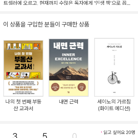
트셀러에 오르고, 현재까지 수많은 독자에게 ‘인생 책’으로 꼽히
는 『부자의 언어』가 특별 에디션으로 출간되었다. 재테크 전문 유
튜브 채널 〈월급쟁이부자들〉에서 부의 정신을 갖추기 위해 읽어
이 상품을 구입한 분들이 구매한 상품
야 할 필독서로 『세이노의 가르침』과 함께 이 책을 추천했다. “소
름이 끼칠 만큼 부의 철학에 대해 제대로 이야기한 책”이라며 한
문장 한 문장 곱씹으며 읽기를 권한다. 독자들은 냉철하고도 따뜻
한 가르침을 통해 비로소 돈 버는 방법을 알게 되었다며 극찬을
아끼지 않았다. 부의 진정한 철학을 알고 싶은 사람들이 이 책을
읽으며 마음속에 저마다의 황금 씨앗을 품게 되기를 바라며, 이번
골드씨드 에디션은 고급스러운 하드커버와 금박으로 소장 가치
를 높였다. 가난했던 한 아빠가 부자가 되기까지 지녔던 소신과
개념, 원칙을 솔직하고 다정한 목소리로 알려주는 부의 보물 지도
나의 첫 번째 부동
내면 근력
세이노의 가르침
산 교과서
(화이트 에디션)
같은 책이다. 부에 대한 정의를 일깨워주고, 부를 향한 길로 안내
하는 친절한 지침서로 롤러코스터 같은 인생에서 ‘경제적 자유’를
얻기 위해 노력한 한 사람의 스펙터클한 여정이 담겨 있다. 픽션
읽고 싶어요 20명
3
5
0
과 논픽션이 절반씩 차지하는 독특한 구성이다. 각 장마다 ‘지혜