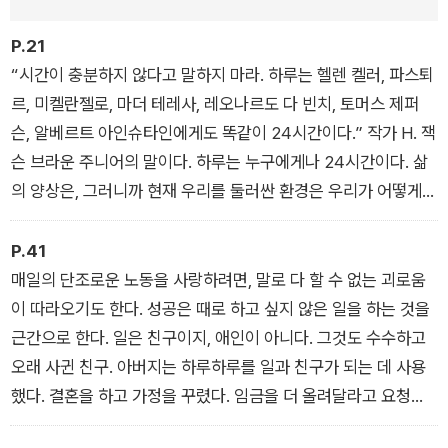
픽션과 논픽션이 절반씩 차지하는 독특한 구성이다. 각 장마다
P.21
‘지혜로운 현자’인 부자 정원사가 주인공으로 등장해 ‘부를 가꾸
“시간이 충분하지 않다고 말하지 마라. 하루는 헬렌 켈러, 파스퇴
는 과정’을 한 편의 소설처럼 들려준 후 저자가 자신의 실제 인생
르, 미켈란젤로, 마더 테레사, 레오나르도 다 빈치, 토머스 제퍼
경험에서 얻은 부의 원칙들을 명료하게 정리해놓았다.
슨, 알베르트 아인슈타인에게도 똑같이 24시간이다.” 작가 H. 잭
슨 브라운 주니어의 말이다. 하루는 누구에게나 24시간이다. 삶
20대 아들에게 들려주기 위해 3년간 써 내려간 기록으로, 잔소리
의 양상은, 그러니까 현재 우리를 둘러싼 환경은 우리가 어떻게
나 일장 연설 혹은 충고나 자랑처럼 들리지 않기 위해 고심한 저
시간을 보냈는지에 대한 일종의 장부라 할 수 있다.
자의 세심한 배려가 돋보인다. 덕분에 20~30대 사회 초년생은
P.41
물론 삶의 기준을 세우려는 모든 사람이 공감할 수 있는 ‘이야기
매일의 단조로운 노동을 사랑하려면, 말로 다 할 수 없는 괴로움
부자학 책’이 탄생했다.
이 따라오기도 한다. 성공은 때로 하고 싶지 않은 일을 하는 것을
부 자체보다 내적 수양, 자기 신뢰, 위기 돌파력, 습관의 힘 등 부
근간으로 한다. 일은 친구이지, 애인이 아니다. 그것도 수수하고
의 언어를 물려주기 위해 쓴 책으로, 한 아빠가 아들에게 온 마음
오래 사귄 친구. 아버지는 하루하루를 일과 친구가 되는 데 사용
을 다해 알려주고 싶었던 지혜로 가득하다. 현재 삶에서 단단한
했다. 결혼을 하고 가정을 꾸렸다. 임금을 더 올려달라고 요청하
부를 일구고 싶은 사람들, 혹은 자식에게 부자의 태도를 물려주고
여 시간당 5센트를 더 받은 이야기를 내게 들려주시곤 했다. 모욕
싶은 사람들이라면 ‘부자의 언어’를 들어보시길.