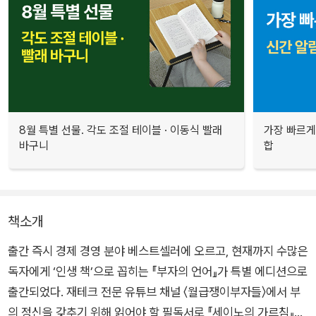
8월 특별 선물. 각도 조절 테이블 · 이동식 빨래
가장 빠르게
바구니
합
책소개
출간 즉시 경제 경영 분야 베스트셀러에 오르고, 현재까지 수많은
독자에게 ‘인생 책’으로 꼽히는 『부자의 언어』가 특별 에디션으로
출간되었다. 재테크 전문 유튜브 채널 〈월급쟁이부자들〉에서 부
의 정신을 갖추기 위해 읽어야 할 필독서로 『세이노의 가르침』과