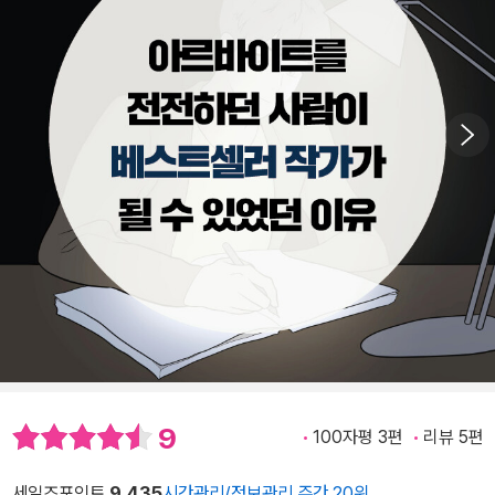
9
100자평 3편
리뷰 5편
세일즈포인트
9,435
시간관리/정보관리 주간 20위