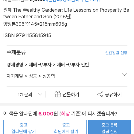
원제 The Wealthy Gardener: Life Lessons on Prosperity Be
tween Father and Son (2018년)
양장본
396쪽
145*215mm
695g
ISBN 9791155815915
주제분류
신간알림 신청
경제경영
>
재테크/투자
>
재테크/투자 일반
자기계발
>
성공
>
성공학
선물하기
공유하기
이 책을 알라딘에
6,000
원 (
최상
기준)에 파시겠습니까?
중고
중고
중고 등록
알라딘에 팔기
회원에게 팔기
알림 신청