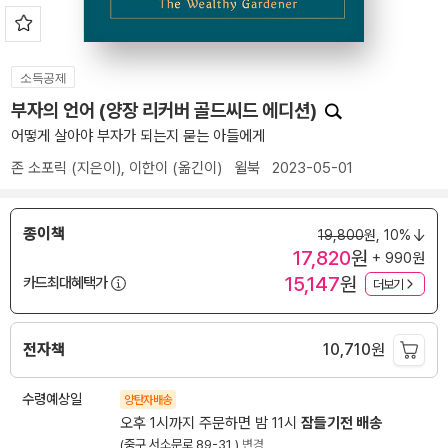
소득공제
부자의 언어 (양장 리커버 골드씨드 에디션)
어떻게 살아야 부자가 되는지 묻는 아들에게
존 소포릭
(지은이),
이한이
(옮긴이)
윌북
2023-05-01
종이책
19,800
원,
10%
17,820
원
+ 990원
15,147
원
카드최대혜택가
더보기
전자책
10,710
원
수령예상일
양탄자배송
오후 1시까지 주문하면 밤 11시
잠들기전 배송
(중구 서소문로 89-31 )
변경