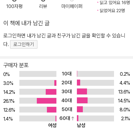
읽고 있어요 16명
100자평
리뷰
마이페이퍼
로운 현자’인 부자 정원사가 주인공으로 등장해 ‘부를 가꾸는 과
읽었어요 22명
정’을 한 편의 소설처럼 들려준 후 저자가 자신의 실제 인생 경험
이 책에 내가 남긴 글
에서 얻은 부의 원칙들을 명료하게 정리해놓았다. 20대 아들에
게 들려주기 위해 3년간 써 내려간 기록으로, 잔소리나 일장 연설
로그인하면 내가 남긴 글과 친구가 남긴 글을 확인할 수 있습니
혹은 충고나 자랑처럼 들리지 않기 위해 고심한 저자의 세심한 배
다.
로그인하기
려가 돋보인다. 덕분에 20~30대 사회 초년생은 물론 삶의 기준
을 세우려는 모든 사람이 공감할 수 있는 ‘이야기 부자학 책’이 탄
구매자 분포
생했다. 부 자체보다 내적 수양, 자기 신뢰, 위기 돌파력, 습관의
10대
0.2%
0%
힘 등 부의 언어를 물려주기 위해 쓴 책으로, 한 아빠가 아들에게
20대
4.4%
3.0%
온 마음을 다해 알려주고 싶었던 지혜로 가득하다. 현재 삶에서
30대
13.6%
14.2%
단단한 부를 일구고 싶은 사람들, 혹은 자식에게 부자의 태도를
40대
14.5%
26.1%
물려주고 싶은 사람들이라면 ‘부자의 언어’를 들어보시길. 돈의
50대
8.0%
12.6%
노예가 아닌 주인으로, ‘경제적 자유’를 얻기 위한 여정 경제적 어
60대
2.1%
1.4%
려움은 늘 삶을 좀먹는다. 나아가 정신을 피폐하게 한다. 경제 위
여성
남성
기가 닥칠 때마다 사회 또한 불안해졌고 중산층이 얇아지면서 빈