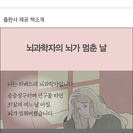
나둘 무너지는 과정을 몸소 관찰한 최초의 뇌과학자인 그는, 개두 수
술과 8년간의 회복기를 거치며 뇌에 대한 깊이 있는 자각을 얻는다.
출판사 제공 책소개
회복 후 그는 이 특별한 경험을 TED 강연으로 공개했고 조회 수 25
00만 건을 넘는 역대 최고의 인기를 누렸다. 이후 오프라 윈프리 쇼
에 출연해 감동을 전해주었으며, 《타임》에서 뽑은 ‘세계에서 가장 영
향력 있는 100인’에 선정된 바 있다. 그는 이 뇌졸중 경험과 이후 8년
간의 회복 여정을 첫 책 〈나는 내가 죽었다고 생각했습니다〉에 기록했
다. 이 책은 《뉴욕 타임스》 논픽션 베스트셀러 목록에 63주 동안 올
랐으며 아마존에서는 지금도 여전히 뇌졸중 분야 1위를 기록하고 있
다. 이 두 번째 책에서 그는 좌뇌와 우뇌의 해부학적인 차이에서 오는
우리 마음의 네 가지 캐릭터에 대해 이야기한다. 뇌과학, 신경해부학,
심리학이 결합된 이 독특한 책에서 독자들은 과학자의 지성으로 고통
을 이겨내며 발견한 한 인간의 놀라운 통찰력을 만나게 된다. drjillta
ylor.com