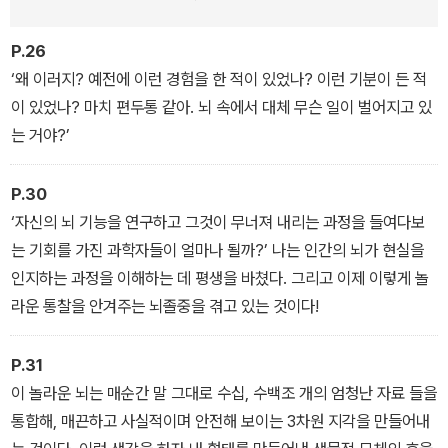
것, 새롭게 알게 된 것을 담백하게 써내려간 기록이다. 뇌에 관한 과학
적 지식을 바탕으로 우리 뇌가 지닌 힘을 역설한 그의 이야기는 TED
P.26
무대에 소개되어 500만 조회수 인기 강의가 되었고 오프라 윈프리
‘왜 이러지? 예전에 이런 경험을 한 적이 있었나? 이런 기분이 든 적
쇼에도 소개되어 환자들은 물론 일반 대중들에게 큰 감동을 전했다.
이 있었나? 마치 편두통 같아. 뇌 속에서 대체 무슨 일이 벌어지고 있
는 거야?’
TIME 선정 ‘세계에서 가장 영향력 있는 100인’에 뽑힌 그의 이야기
는 ‘뇌에 대한 가장 과학적이고 경이로운 기록물’이자 ‘무너짐과 일어
P.30
섬’을 겪은 한 사람의 투쟁기다. 우리가 알아야 할 뇌에 대한 진실을
‘자신의 뇌 기능을 연구하고 그것이 무너져 내리는 과정을 들여다보
담은 실화로, 미국은 물론 프랑스, 독일, 일본, 중국, 러시아, 프랑스
는 기회를 가진 과학자들이 얼마나 될까?’ 나는 인간의 뇌가 현실을
등에서 출간되어 베스트셀러 목록에 올랐다.
인지하는 과정을 이해하는 데 평생을 바쳤다. 그리고 이제 이렇게 놀
라운 통찰을 안겨주는 뇌졸중을 겪고 있는 것이다!
P.31
이 놀라운 뇌는 매순간 말 그대로 수십, 수백조 개의 엄청난 자료 들을
통합해, 매끈하고 사실적이며 안전해 보이는 3차원 지각을 만들어내