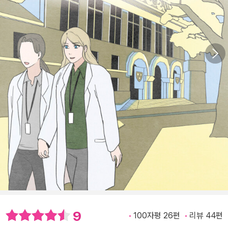
9
100자평 26편
리뷰 44편