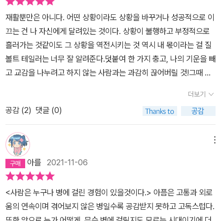
만하다고 수긍할 수 있다. 그만큼 잘 씌여진 책인데 뇌졸중에 위험에
는구나. 이제 소리치지 말아야지. 비난하지 말아야지. 영상을 보는 것,
재활뿐만은 아니다. 어떤 상황이라도 상황을 바꾸거나 성공적으로 이
놓인 현대인이라면 꼭 읽어볼만한 책이라고 생각한다.하버드대에서
라디오를 듣는 동안 우리의 뇌는 매우 분주하구나. 몸은 쉬고 있어도
끄는 건 나 자신에게 달려있는 것이다. 상황이 불행하고 부정적으로
뇌를 연구하는 과학자인 질 볼트 테일러는 어느 날 아침 머리를 찌르
뇌는 아주 바쁘구나. 더 많이 자야지.인지능력이 체계적으로 무너져
흘러가는 것같이도 그 상황을 역전시키는 것 역시 내 몫이라는 걸 질
는듯한 두통과 함께 하루를 시작한다. 씻기도 옷을 입기도 심지어 전
내리는 광경을 지켜보는 것은 상당히 매혹적이었다. p30그동안 나는
볼트 테일러는 너무 잘 알려준다.덧붙여 한 가지 충고, 나의 기운을 빼
화하기 힘든 상태에서 그녀를 찾아온건 중증 뇌출혈이었다. 그녀 스
외부 세계에 대한 우리의 지각과 우리와 세상의 관계가 신경 회로의
고 교감을 나누려고 하지 않는 사람과는 과감히 끊어버릴 것!그때 얻
스로가 뇌를 연구하는 과학자답게 뇌출혈이 찾아온 순간부터 병원에
산물이라는 것을 인정하기가 쉽지 않았다. p50
은 최고의 교훈은, 재활 과정에 있을 때 나를 돌보는 사람이 성공하느
실려가고 수술을 거쳐 8년 뒤 일상생활로 복귀하기까지의 과정을 꼼
더보기
냐 실패하느냐는 내게 달려 있다는 사실이다. 마음을 여느냐 마느
꼼하게 기록했다.정말 실감나는 투병기인데, 과학자로써 뇌질환을 겪
공감 (
2
)
댓글 (0)
냐 하는 결정은 내 소관이었다. 나와 교감을 나누고, 부드럽고 적절하
으며 느낀 경험과 새롭게 알게 된 사실을 환자와 관찰자의 입장에서
게 나를 만져주고, 눈을 마주보며 차분하게 말을 건네면서 에너지
에세이처럼 기록했다. 가독성도 상당히 좋은편으로 책장이 잘 넘어간
를 주는 사람에게는 마음을 열었다. 긍정적인 대우에는 긍정적으
메뉴
다. 문장력도 남다르다고 생각했는데 강연에서도 그녀의 열정적인 모
로 반응했다. 반면 나와 교감하지 않고 기운을 빼는 사람을 대할 때
습을 볼 수 있다고 한다. 아무튼 좋은 책이다. 관심있다면 꼭 읽어보시
아를
2021-11-06
는 그들의 요청을 무시하고 자신을 보호했다. 회복하기로 마음먹
길 추천드린다. 끝으로 짤막한 투병기를 서술한 출판사 소개글을 올
은 것은 쉽지 않은 인지적 결단이었다. 나는 영원한 우주의 흐름에 몸
려본다.한쪽 뇌가 무너진 날우리는 평소 뇌의 존재를 자각하며 살아
<사람은 누구나 병에 걸린 경험이 있을것이다.> 아픔은 고통과 외로
을 맡긴 채 더없는 희열을 느끼는 것이 좋았다. 누군들 안 그랬겠는
가지 않는다. 공기나 물 같다고나 할까. 하지만 그 뇌가 이상을 일으키
움의 연속이며 겪어보지 않은 병일수록 공감받지 못하고 고독스럽다.
가? 그곳은 아름다웠다. 내 영혼이 자유롭고거대하고 평화롭게 빛났
면 인간은 존재 자체가 흔들린다. 여기 어느 날 갑자기 한쪽 뇌가 무너
또한 앞으로 누가 어떻게, 무슨 병에 걸릴지도 모르는 시대이기에 더