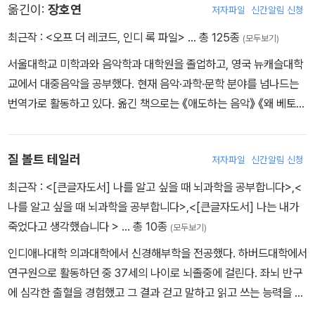
옮긴이:
장호연
저자파일
신간알림 신청
술과 8년간의 회복기를 거치며 뇌에 대한 깊이 있는 자각을 얻는다.
회복 후 그는 이 특별한 경험을 TED 강연으로 공개했고 조회 수 25
최근작 :
<오프 더 레코드, 인디 록 파일>
… 총 125종
(모두보기)
00만 건을 넘는 역대 최고의 인기를 누렸다. 이후 오프라 윈프리 쇼
서울대학교 미학과와 음악학과 대학원을 졸업하고, 영국 뉴캐슬대학
에 출연해 감동을 전해주었으며, 《타임》에서 뽑은 ‘세계에서 가장 영
교에서 대중음악을 공부했다. 현재 음악·과학·문학 분야를 넘나드는
향력 있는 100인’에 선정된 바 있다. 그는 이 뇌졸중 경험과 이후 8년
번역가로 활동하고 있다. 옮긴 책으로는 《애도하는 음악》 《왜 베토벤
간의 회복 여정을 첫 책 〈나는 내가 죽었다고 생각했습니다〉에 기록했
인가》 《이 레슨이 끝나지 않기를》 《쇼스타코비치》 《고전적 양식》
다. 이 책은 《뉴욕 타임스》 논픽션 베스트셀러 목록에 63주 동안 올
《우리 시대의 작가》 《하워드 구달의 다시 쓰는 음악 이야기》 《리슨
랐으며 아마존에서는 지금도 여전히 뇌졸중 분야 1위를 기록하고 있
질 볼트 테일러
저자파일
신간알림 신청
투 디스》 《뮤지코필리아》 《하늘의 모든 새들》 《시선들》 등이 있다.
다. 이 두 번째 책에서 그는 좌뇌와 우뇌의 해부학적인 차이에서 오는
최근작 :
<[큰글자도서] 나를 알고 싶을 때 뇌과학을 공부합니다>
,
<
우리 마음의 네 가지 캐릭터에 대해 이야기한다. 뇌과학, 신경해부학,
나를 알고 싶을 때 뇌과학을 공부합니다>
,
<[큰글자도서] 나는 내가
심리학이 결합된 이 독특한 책에서 독자들은 과학자의 지성으로 고통
죽었다고 생각했습니다 >
… 총 10종
을 이겨내며 발견한 한 인간의 놀라운 통찰력을 만나게 된다. drjillta
(모두보기)
ylor.com
인디애나대학 의과대학에서 신경해부학을 전공했다. 하버드대학에서
연구원으로 활동하던 중 37세의 나이로 뇌졸중에 걸린다. 좌뇌 반구
에 심각한 출혈을 경험했고 그 결과 걷고 말하고 읽고 쓰는 능력을 잃
었으며 자신의 삶에 대해 하나도 기억할 수 없게 되었다. 뇌 기능이 하