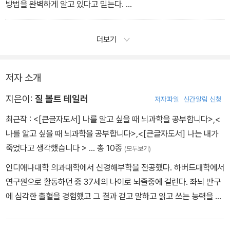
방법을 완벽하게 알고 있다고 믿는다.
<열일곱. 지금 여기에서 행복해지는 연습 中>
더보기
저자 소개
지은이:
질 볼트 테일러
저자파일
신간알림 신청
최근작 :
<[큰글자도서] 나를 알고 싶을 때 뇌과학을 공부합니다>
,
<
나를 알고 싶을 때 뇌과학을 공부합니다>
,
<[큰글자도서] 나는 내가
죽었다고 생각했습니다 >
… 총 10종
(모두보기)
인디애나대학 의과대학에서 신경해부학을 전공했다. 하버드대학에서
연구원으로 활동하던 중 37세의 나이로 뇌졸중에 걸린다. 좌뇌 반구
에 심각한 출혈을 경험했고 그 결과 걷고 말하고 읽고 쓰는 능력을 잃
었으며 자신의 삶에 대해 하나도 기억할 수 없게 되었다. 뇌 기능이 하
나둘 무너지는 과정을 몸소 관찰한 최초의 뇌과학자인 그는, 개두 수