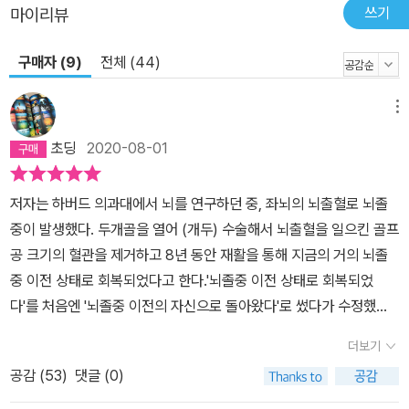
쓰기
마이리뷰
구매자 (9)
전체 (44)
메뉴
초딩
2020-08-01
저자는 하버드 의과대에서 뇌를 연구하던 중, 좌뇌의 뇌출혈로 뇌졸
중이 발생했다. 두개골을 열어 (개두) 수술해서 뇌출혈을 일으킨 골프
공 크기의 혈관을 제거하고 8년 동안 재활을 통해 지금의 거의 뇌졸
중 이전 상태로 회복되었다고 한다.'뇌졸중 이전 상태로 회복되었
다'를 처음엔 '뇌졸중 이전의 자신으로 돌아왔다'로 썼다가 수정했다.
인지와 언어 수리 등을 담당하는 좌뇌의 뉴런들이 혈액 때문에 시냅
더보기
스를 주고받지 못해 침묵하는 동안, 그동안 좌뇌에 억눌려왔던 우뇌
공감 (
53
)
댓글 (0)
가 활발하게 활동하면서 저자는 자신을 타인을 세상을 이전과는 전혀
다르게 느끼게 (인지라는 말을 썼다가 그것은 좌뇌의 것이니 '느끼