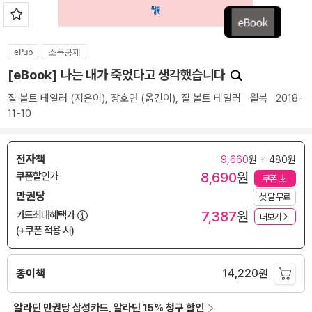
ePub
소득공제
[eBook] 나는 내가 죽었다고 생각했습니다
질 볼트 테일러
(지은이),
장호연
(옮긴이),
질 볼트 테일러
윌북
2018-
11-10
전자책
9,660
원 + 480원
8,690
원
쿠폰할인가
쿠폰
만권당
첫 달 무료
7,387
원
카드최대혜택가
더보기
(+쿠폰 적용 시)
종이책
14,220
원
알라딘 만권당 삼성카드, 알라딘 15% 청구 할인