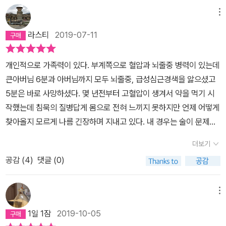
는'으로 또 바꾸었다) 되었다.뇌졸중이 발생한 날 아침을 뇌 과학자로
메뉴
서 아주 선명하고 섬세하고 과학적으로 서사 했다. 그리고 좌뇌의 인
라스티
2019-07-11
지가 없어 몸의 경계가 무너지면서 마치 우주와 하나가 되는 듯했고,
아이러니하게도 그래서 그녀는 잠시 회복을 꼭 해야 하는지 고민했다
개인적으로 가족력이 있다. 부계쪽으로 혈압과 뇌줄중 병력이 있는데
고 한다. 아무런 스트레스가 없는 그때의 상태가 좋아서. 아주 새로웠
큰아버님 6분과 아버님까지 모두 뇌줄중, 급성심근경색을 앓으셨고
다.좌뇌가 혈액 속에서 허우적거릴 때, 인간의 기능은 하나씩 작동하
5분은 바로 사망하셨다. 몇 년전부터 고혈압이 생겨서 약을 먹기 시
지 않았다. 소리를 구분하지 못했고, 3차원 공간 인지가 되지 않았고
작했는데 침묵의 질병답게 몸으로 전혀 느끼지 못하지만 언제 어떻게
색깔마저 구분할 수 없었다. 성대를 울릴 수 없었고, 수리 능력은 숫자
찾아올지 모르게 나름 긴장하며 지내고 있다. 내 경우는 술이 문제이
라는 추상적인 개념조차 알 수 없었다. 그러면서 우뇌가 활성화되었
기는 한데 언제나 끊을 수 있을런지 모르겠다.그런 병력을 가진 상태
다. 현재에 집중하고 현재만을 생각하는 감정적인 우뇌를.이 놀라운
더보기
에서 이 책을 읽게 됐는데 개인적으로 10점 만점을 주고 싶다.(물론
경험을 저자는 뇌 과학자로서 우리에게 전하고, 수술 후 그녀의 재활
공감 (
4
)
댓글 (0)
그쪽으로 관심이 많다는걸 감안해야 되기는 하지만...) 저자도 가족력
기 또한 과학적인 설명으로 해준다. 그것은 전혀 다른 큰 발견이었다.
을 가진 상태에서 뇌과학자로 학문에 매진하다가 뇌졸중에 걸려 다시
이 책도 전자책과 오디오북으로 함께 보고 읽고 있다. 그러면서 생각
실생활로 복귀했던 경험을 책에서 아주 밀도있게 그려내고 있다.아마
메뉴
했다.우뇌가 극도로 활성화되면 - 좌뇌와 함께 있을 때는 정말 몰랐다
존 베스트 셀러 1위, 테드 조회수 500만, 타임지 선정 ‘세계에서 가장
는 뜻도 된다 - 다른 사람의 에너지를 느낄 수 있구나. 그것이 긍정적
1일 1잠
2019-10-05
영향력 있는 100인‘까지 선정된 화려한 경력을 책을 읽어보며 그럴
인지 부정적인지. 누군가가 나를 비난하면 뇌는 아주 많이 움츠러드