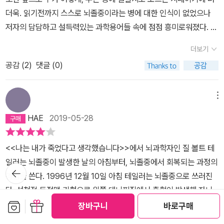
다. 나를 집어삼킨 희열에 빠져 회복이 대체무슨 의미가 있는지 질문
진 한 사람이 있다. 하버드대에서 박사후연구원으로 신경해부학을 연
더욱. 읽기전까지 스스로 뇌졸중이라는 병에 대한 인식이 없었으나
해야 했다. 좌뇌가 제대로 기능하게 된다면분명 이로운 점이 있었
구하던 37살의 질 볼트 테일러 박사. 잠이 깬 어느 12월의 아침, 그는
저자의 담담하고 설득력있는 과학용어들 속에 점점 흥미로워졌다. 특
다. 무엇보다 외부 세계와 다시 상호작용을 할수 있을 터였다. 하지
인생이 바뀌는 경험을 한다. 이성과 논리를 담당하는 좌뇌가 하나둘
히나 뇌과학자로써 직접 뇌졸중의 증세를 설명한다는 것은 겪어보지
만 이렇게 불구가 된 상황에서는 혼란스러워 보이는 세상을 주목하
더보기
기능을 잃어갔고 911을 누르기도 어려웠다. 급성 뇌출혈이 찾아온
않은 사람에게 이렇게나 소름이 끼치고 무서우며 걱정이 되게 만들
는 일이 고통스럽기만 할 것 같았다. 게다가 회복을 위해서 엄청난 노
것. 하지만 그의 머릿속에 떠오른 생각은 “와, 이거 멋진데. 뇌과학자
공감 (
2
)
댓글 (0)
수 있다는 게 경외심마저 들었다. (특히 자신이 뇌졸중에 걸렸다며 감
력을 들여야 한다는 게 두려웠다. 과연 회복이그렇게 중요할까? ㅡ 7
인 나에게 이런 병이 걸리다니!”였다. 그는 자신의 뇌가 급속도로 멈
탄하는 모습이)책을 읽으면서도 이렇게 글을 읽고 언어를 이해하는
3p
추는 과정을 몸소 지켜보며 스스로를 관찰하기 시작한다.8년의 회복
나에게감사하기도 하면서 나의 뇌도 이런 작용을 하고 있는건가? 대
메뉴
기개두 수술을 받은 후 그는 마치 아이가 태어나 세상을 이해하는 문
단하네. 싶은 마음도 좀 즐거웠다. 또한 저자의 용기와 호기심을 노력
HAE
2019-05-28
법을 하나둘 깨치듯, 걷기, 말하기, 읽기, 숫자 세는 법 등을 한 단계씩
으로 이루어내어 희망을 끝내 버리지 않았다. 꾸준히 아프고 괴로운
배워나간다. 지금은 모든 뇌의 기능을 회복하여 뇌과학자로서의 삶을
와중에도 자신을 생각해주는 주위 사람들에게 감사하고 자신의 존재
<<나는 내가 죽었다고 생각했습니다>>에서 뇌과학자인 질 볼트 테
살아가고 있는 그는 자신의 경험을 좀 더 많은 사람들과 나누고자 이
에 더욱 깊이 알게 되어용기를 심어준다.사실 병이라는 시련을 이겨
일러는 뇌졸중이 발생한 날의 아침부터, 뇌졸중에서 회복되는 과정의
책을 쓴다. 또한 TED 강연과 오프라 윈프리 쇼에도 출연해서 자신의
내고 인생을 돌아보며 성장한다는 것은 어찌보면 여러 미디어 매체에
뒤로가
경험을 쓴다. 1996년 12월 10일 아침 테일러는 뇌졸중으로 쓰러진
경험담을 소개한다. 과연 그가 말하고자 하는 핵심은 무엇일까?첫째,
기
선 흔한 것일지도 모른다. 하지만 저자가뇌과학자이고 뇌졸중걸렸다
다. 선천적 동정맥 기형으로 왼쪽 대뇌피질에서 출혈이 발생해 좌뇌
뇌가 가진 치유의 힘 뇌의 붕괴와 재건 과정을 몸소 체험한 그는 뇌는
는 것은 정말 운명의 장난과 같은 엄청난 특별함이라고 생각한다. 나
보관함담기
선물하기
기능이 마비된다. 테일러는 좌뇌 기능이 마비되면서 겪었던 혼란을
아무리 큰 고통을 받아도 스스로 치유하는 능력이 있음을 깨닫게 된
장바구니
바로구매
는 혼자알고 있었던 고통의 시간을 돌아보며 세상에 나와 언어를 전
전적으로 우뇌의 기능하에 놓였던 경험으로 서술한다. 한편 테일러가
다. 과학 용어로 ‘뇌의 가소성’이라 칭하는 것으로, 뇌가 유연하여 변
달해준 그녀에게 고맙다는 말을 전하고 싶다. 어떤 힘든 일이어도 스