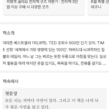
취향껏 골라요 전자책 굿즈 자판기 : 전자책 3만
8월 특별 선
원 이상 구매 시 다양한 굿즈
바구니
책소개
아마존 베스트셀러 1위(과학). TED 조회수 500만 인기 강의. TIM
E 선정 ‘세계에서 가장 영향력 있는 100인’. 하버드대 뇌과학자인 질
볼트 테일러. 어느 날 그는 찌르는 듯한 두통으로 아침을 맞는다. 일상
적 활동을 하려 하지만 옷을 입기도, 목욕을 하기도, 전화를 걸기도 어
렵다. 찾아온 건 중증 뇌출혈. 뇌가 무너지는 과정을 몸소 느껴볼 수
있다는 생각에 하나하나 놓치지 않고 진행 과정을 꼼꼼히 관찰한다.
책속에서
병원으로 옮겨진 그는 대수술을 받고 8년간 뇌의 기능을 되찾는 회복
기를 거친다.
첫문장
모든 뇌는 저마다 사연이 있다. 그리고 이 책은 나의 뇌
이 책은 그가 뇌과학자로서 뇌질환을 겪으며 자신이 느낀 것, 경험한
가 겪은 사연을 담고 있다.