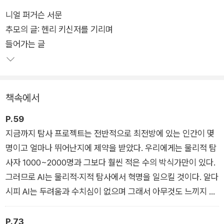
니얼 퍼거슨 서문
이 책은 이념보다 현실을 중시하는 레알폴리티크(Realpolitik, 현
추모의 글: 헨리 키신저를 기리며
실정치)의 신봉자이자 20세기 ‘외교의 역사’로 불리는 헨리 키신
들어가는 글
저의 유작이다. 키신저 박사는 2023년 11월 29일, 100세를 일기
로 생을 마감하기 직전까지 중국을 방문해 시진핑 주석과 AI의 위
력과 위협에 관하여 논의했다. 산전수전을 다 겪은 정치가이자 이
제는 세상사를 내려두고 휴식해도 이상하지 않을 고령이었지만,
책속에서
AI에 대한 입체적 대응을 인류 차원의 중요한 문제로 끝까지 인식
했다. 또한 구글 전 CEO이자 미국 싱크탱크 특별경쟁연구프로젝
P.59
트(SCSP)의 설립자 에릭 슈밋, 마이크로소프트 전 연구 책임자
지금까지 탐사 프로젝트는 전반적으로 최전방에 있는 인간이 몇
이자 시스템생물학연구소(IBS) 소장 크레이그 먼디가 공저자로
명이고 얼마나 뛰어난지에 제약을 받았다. 우리에게는 물리적 탐
참여해 최신 AI의 기술적 성과와 가능성을 풀어냈다.
사자 1000~2000명과 그보다 훨씬 적은 수의 박식가만이 있다.
그러므로 AI는 물리적·지적 탐사에서 혁명을 일으킬 것이다. 알다
저자들은 인간의 뇌와 현실 인식, 정치와 안보는 물론 과학의 지
시피 AI는 두려움과 수치심이 없으며 그래서 아무것도 느끼지 않
평과 전략까지 AI가 여덟 가지 사유와 활동에 미치는 영향을 심도
은 채 명령대로 최전선을 향해 달려간다. 아울러 수천 킬로미터
있게 고찰한다. 과연 어떤 세상이 펼처질까? 책에서 예견하는 여
밖의 먼 우주와 인체의 나노미터 단위까지 탐색할 수 있다.
P.73