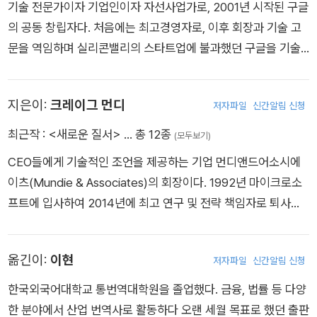
기술 전문가이자 기업인이자 자선사업가로, 2001년 시작된 구글
마감할 때까지 미 대통령들 및 세계 지도자들과 정책입안가들의
의 공동 창립자다. 처음에는 최고경영자로, 이후 회장과 기술 고
조언자로 쉼 없이 활동했다.
문을 역임하며 실리콘밸리의 스타트업에 불과했던 구글을 기술
업계의 글로벌 리더로 성장시켰다. 2021년에 인공지능과 기술
분야에서 미국의 장기 경쟁력을 강화하기 위한 비영리사업인 특
지은이:
크레이그 먼디
저자파일
신간알림 신청
별경쟁연구프로젝트(Special Competitive Studies Project)
를 출범시켰다. 최근에는 아내 웬디와 자연 세계에 대한 인간의
최근작 :
<새로운 질서>
… 총 12종
(모두보기)
이해를 심화하고 글로벌 문제의 해법을 제시하기 위해 연구하는
CEO들에게 기술적인 조언을 제공하는 기업 먼디앤드어소시에
비영리단체인 슈밋사이언스(Schmidt Sciences)를 공동 설립
이츠(Mundie & Associates)의 회장이다. 1992년 마이크로소
했다.
프트에 입사하여 2014년에 최고 연구 및 전략 책임자로 퇴사했
다. 지금도 마이크로소프트에 양자컴퓨팅과 사이버보안에 관해
조언하며, 현재 시스템생물학연구소(Institute for Systems Bi
옮긴이:
이현
저자파일
신간알림 신청
ology, ISB)의 소장이자 클리블랜드클리닉(Cleveland Clinic)
의 기술 고문으로 활동 중이다. 인공지능, 생명공학, 융합 에너지,
한국외국어대학교 통번역대학원을 졸업했다. 금융, 법률 등 다양
소재과학 분야 기업들에서 투자자 겸 고문으로도 활동한다. 아울
한 분야에서 산업 번역사로 활동하다 오랜 세월 목표로 했던 출판