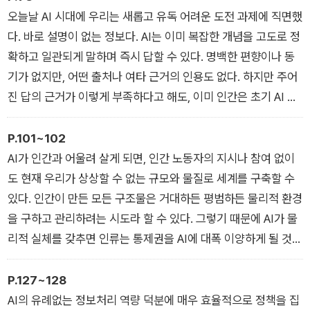
러 가지 미래는 인류의 입장에서 무엇 하나 호락호락하지 않다.
1장 발견
오늘날 AI 시대에 우리는 새롭고 유독 어려운 도전 과제에 직면했
이를테면 단 하나의 완벽한 지능에 도달하려는 경쟁 속에서 전통
다. 바로 설명이 없는 정보다. AI는 이미 복잡한 개념을 고도로 정
적인 견제가 통하지 않는 승자가 절대적인 패권을 휘두른다. 어쩌
확하고 일관되게 말하며 즉시 답할 수 있다. 명백한 편향이나 동
면 특정 AI 기업이 경제를 넘어 사회적·군사적·정치적 위력을 전
기가 없지만, 어떤 출처나 여타 근거의 인용도 없다. 하지만 주어
부 축적할 수도 있다. 이 모든 위기를 극복하고 AI가 가져올 편익
진 답의 근거가 이렇게 부족하다고 해도, 이미 인간은 초기 AI 시
과 위협의 균형을 잡아줄 구체적인 전략들을 이 책에서 살펴보자.
스템이 제시하는 설명 없는 답변을 놀라울 정도로 신뢰한다.
2장 뇌
P.101~102
AI가 인간과 어울려 살게 되면, 인간 노동자의 지시나 참여 없이
도 현재 우리가 상상할 수 없는 규모와 물질로 세계를 구축할 수
있다. 인간이 만든 모든 구조물은 거대하든 평범하든 물리적 환경
을 구하고 관리하려는 시도라 할 수 있다. 그렇기 때문에 AI가 물
리적 실체를 갖추면 인류는 통제권을 AI에 대폭 이양하게 될 것이
다.
3장 현실
P.127~128
AI의 유례없는 정보처리 역량 덕분에 매우 효율적으로 정책을 집