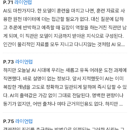
P.71
라이언럽
AI도 마찬가지다. 한 모델이 훈련을 마치고 나면, 훈련 자료로 사
용한 원천 데이터에 더는 접근할 필요가 없다. 대신 질문에 답하
고 추론에 반박하고 예측할 때 길잡이 역할을 하는거친 직관만 남
게 되며, 이 직관은 모델이 지금까지 받아온 지식으로 구성된다.
인간이 물리적인 자료를 모두 지니고 다니지않는 것처럼 AI 모델
도 기억하기보다 추론한다. 차이는 AI가월등히 빠른 속도로 인간
이 달성하길 바라는 것보다 훨씬 더광범위하고 심오한 학습 정보
P.73
라이언럽
영역 전반에 걸쳐 추론을 촉진한다는 것이다.
하지만 오늘날 AI 시대에 우리는 새롭고 유독 어려운 도전 과제에
직면했다. 바로 설명이 없는 정보다. 앞서 지적했듯이 AI는 이미
복잡한 개념을 고도로 정확하고 일관되게 말하며 즉시 답할 수 있
다. AI의 출력값은 가감 없이 그대로 전달된다. 명백한 편향이나
동기가 없지만, 어떤 출처나 여타 근거의인용도 없다. 하지만 주
어진 답의 근거가 이렇게 부족하다고해도, 이미 인간은 초기 AI
시스템이 제시하는 설명 없는 답변을 놀라울 정도로 신뢰한다. 인
P.75
라이언럽
간은 그 답변이 신탁이라도 되는 양의지하기까지 한다. AI가 발전
객관적인 진리를 추구하는 방법으로 인정되는 그러한 신뢰는 그