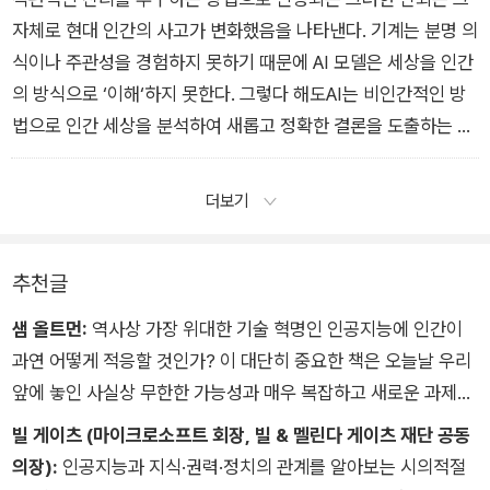
함에 따라 새로운 ‘두뇌‘는권위를 얻을 뿐만 아니라 오류가 없는
자체로 현대 인간의 사고가 변화했음을 나타낸다. 기계는 분명 의
것처럼 보일 수 있다.
식이나 주관성을 경험하지 못하기 때문에 AI 모델은 세상을 인간
의 방식으로 ‘이해‘하지 못한다. 그렇다 해도AI는 비인간적인 방
법으로 인간 세상을 분석하여 새롭고 정확한 결론을 도출하는 객
관적인 능력을 지녔다. 이는 지난 5세기동안 우리가 꾸준히 추구
하고 의존해온 과학적 방법의 권위를무너뜨리고 인간만이 현실
더보기
을 제대로 인식할 수 있다는 주장에도전장을 던진다.
추천글
샘 올트먼:
역사상 가장 위대한 기술 혁명인 인공지능에 인간이
과연 어떻게 적응할 것인가? 이 대단히 중요한 책은 오늘날 우리
앞에 놓인 사실상 무한한 가능성과 매우 복잡하고 새로운 과제들
이 혼재하는 미래를 실제로 들여다보는 최초의 시도다.
빌 게이츠 (마이크로소프트 회장, 빌 & 멜린다 게이츠 재단 공동
의장):
인공지능과 지식·권력·정치의 관계를 알아보는 시의적절