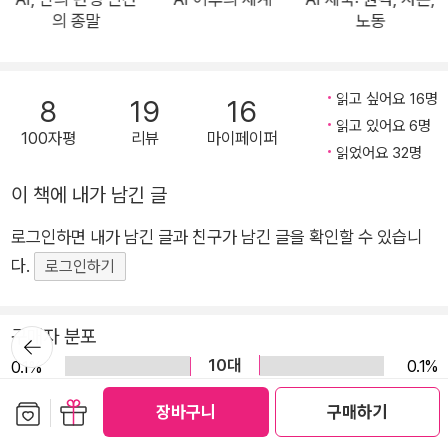
의 종말
노동
릭 슈밋(구글 전 CEO), 크레이그 먼디(마이크로소프트 전 연구
책임자)와 함께 AI 시대의 미래상을 뚜렷하게 전망한 책이다. 더
불어 샘 올트먼(오픈AI CEO), 데미스 허사비스(딥마인드 CEO),
읽고 싶어요 16명
8
19
16
다리오 아모데이(앤트로픽 CEO), 무스타파 술레이만(마이크로
읽고 있어요 6명
100자평
리뷰
마이페이퍼
소프트AI CEO) 등 업계의 선두자들이 여기에 중요한 정보와 통
읽었어요 32명
찰을 제공했다. 물리학·화학·생물학은 물론 지정학·역사·철학까지
이 책에 내가 남긴 글
AI의 영향력이 닿는 모든 분야를 철저하게 살핀다. 이 신기술은
얼마나 똑똑해질 수 있는가? 앞으로 전쟁은 어떤 양상으로 펼쳐
로그인하면 내가 남긴 글과 친구가 남긴 글을 확인할 수 있습니
지는가? AI가 어떻게 인간을 대체하고, 더 나아가 어떻게 인간의
다.
로그인하기
지위를 위협하는가? 다양한 질문을 던지고 답하며, 우리가 기계
기술과 공생하는 인간종 ‘호모 테크니쿠스’로 바람직하게 진화할
구매자 분포
뒤로가
건설적인 방법을 모색한다. “대부분 AI가 무엇을 할지 이야기할
기
10대
0.1%
0.1%
때, 논의의 프레임을 훌륭하게 재설정한다” ―파리드 자카리아
20대
4.2%
1.3%
일자리를 빼앗기는 것보다 더 중요한 근본적인 패러다임의 변화
보관함담기
선물하기
장바구니
구매하기
30대
12.2%
8.1%
를 전망하는 책 “AI로 대체할 수 없는 업무임을 입증하지 못하면