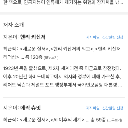
한 책으로, 인공지능이 인류에게 제기하는 위험과 잠재력을 냉철
하게 생각하도록 한다.
저자 소개
지은이:
헨리 키신저
저자파일
신간알림 신청
최근작 :
<새로운 질서>
,
<헨리 키신저의 외교>
,
<헨리 키신저
리더십>
… 총 120종
(모두보기)
1923년 독일 출생으로, 제2차 세계대전 중 미군으로 참전했다.
이후 20년간 하버드대학교에서 역사와 정부에 대해 가르친 후,
리처드 닉슨과 제럴드 포드 행정부에서 국가안보담당 대통령 보
좌관을 지냈다. 노벨평화상과 미국에서 민간인에게 수여하는 최
고 훈장인 대통령자유훈장을 비롯해 많은 상을 받았다. 아울러 국
지은이:
에릭 슈밋
저자파일
신간알림 신청
정 운영과 국제관계에 큰 영향을 미친 저작을 여럿 남겼다. 최근
에는 『헨리 키신저 리더십』 그리고 에릭 슈밋과 대니얼 허튼로커
최근작 :
<새로운 질서>
,
<AI 이후의 세계>
… 총 59종
(모두보기)
와 공동 집필한 『AI 이후의 세계』를 발표했다. 2023년 11월 생을