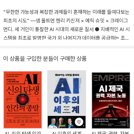
“무한한 가능성과 복잡한 과제들이 혼재하는 미래를 들여다보는
최초의 시도” ―샘 올트먼 헨리 키신저 × 에릭 슈밋 × 크레이그
먼디. 세 거인이 통찰한 AI 시대의 새로운 질서 ● 지배적인 AI 시
스템을 최초로 발명한 국가 외 나머지가 데이터를 공급하는 조공
국으로 추락한다. ● 통제되지 않은 신기술이 오픈소스로 확산해
상당한 AI 역량을 갖춘 범죄 집단들이 나타난다. ● 오류를 교정
이 상품을 구입한 분들이 구매한 상품
하는 과정에서 AI가 ‘잘못된’ 선택을 내릴 수 있는 인간의 자유의
지를 위협한다. ● AI가 취향에 맞춰 설계한 세계에 몰입하여 인
간이 능동적 주체에서 수동적 소비자로 밀려난다. ● 인간을 대신
하여 탐사하는 AI가 적대적인 외계 지능과 접촉하여 인류 문명의
종말을 초래한다. “최초의 초지능이 도래하기까지 수년, 수개월,
수주, 수일이 걸릴지 모르지만, 인류의 존망을 좌우할 딜레마가
기다리고 있다.” 『새로운 질서』는 챗GPT가 출시되기 4년 전인
2018년, 아직 인공지능이 초미의 관심사로 오르기 전부터 그 위
험성을 예견한 헨리 키신저(미국 전 국무장관)가 기술 전문가 에
AI, 신의 탄생 인간
AI 이후의 세계
AI 제국: 권력, 자본,