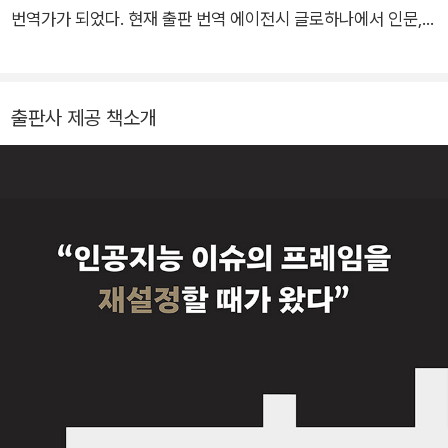
러 클린턴, 부시, 오바마 행정부에서 국가안보통신자문위원회와
번역가가 되었다. 현재 출판 번역 에이전시 글로하나에서 인문,
대통령 과학기술자문위원회를 거쳤다. 미국에서 가장 오래된 명
경제경영, 자기계발 등 다양한 분야의 영미서를 번역하고 검토하
문 공과대학인 렌슬리어폴리테크닉대학교에서 공학 박사 학위를
면서 활발하게 활동하고 있다. 옮긴 책으로는 《방향을 따라야 인
받았다.
생이 달라진다》, 《관계의 뇌과학》, 《나폴레온 힐 멘탈 다이너마
출판사 제공 책소개
이트 시리즈》(전 3권), 《업타임》, 《프리즘》, 《정원의 철학자》, 《A
I 2041》, 《게으르다는 착각》 등이 있다.