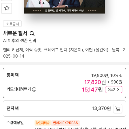
소득공제
새로운 질서
AI 이후의 생존 전략
헨리 키신저
,
에릭 슈밋
,
크레이그 먼디
(지은이),
이현
(옮긴이)
윌북
2
025-08-14
종이책
19,800
원,
10%
17,820
원
+ 990원
15,147
원
카드최대혜택가
더보기
전자책
13,370
원
수령예상일
양탄자배송
썬데이 EXPRESS