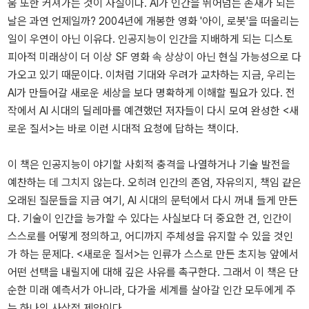
움 또한 커져가는 것이 사실이다. AI가 인간을 뛰어넘는 존재가 되는
날은 과연 언제일까? 2004년에 개봉한 영화 '아이, 로봇'을 떠올리는
일이 우연이 아닌 이유다. 인공지능이 인간을 지배하게 되는 디스토
피아적 미래상이 더 이상 SF 영화 속 상상이 아닌 현실 가능성으로 다
가오고 있기 때문이다. 이처럼 기대와 우려가 교차하는 지금, 우리는
AI가 만들어갈 새로운 세상을 보다 명확하게 이해할 필요가 있다. 전
작에서 AI 시대의 딜레마를 예견했던 저자들이 다시 모여 완성한 <새
로운 질서>는 바로 이런 시대적 요청에 답하는 책이다.
이 책은 인공지능이 야기할 사회적 충격을 나열하거나 기술 발전을
예찬하는 데 그치지 않는다. 오히려 인간의 존엄, 자유의지, 책임 같은
오래된 질문들을 지금 여기, AI 시대의 문턱에서 다시 꺼내 들게 만든
다. 기술이 인간을 능가할 수 있다는 사실보다 더 중요한 건, 인간이
스스로를 어떻게 정의하고, 어디까지 주체성을 유지할 수 있을 것인
가 하는 문제다. <새로운 질서>는 인류가 스스로 만든 초지능 앞에서
어떤 선택을 내릴지에 대해 깊은 사유를 촉구한다. 그래서 이 책은 단
순한 미래 예측서가 아니라, 다가올 세계를 살아갈 인간 모두에게 주
는 하나의 사상적 제안이다.