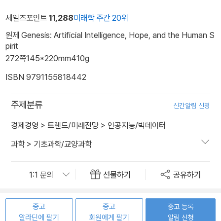
세일즈포인트
11,288
미래학 주간 20위
원제 Genesis: Artificial Intelligence, Hope, and the Human S
pirit
272쪽
145*220mm
410g
ISBN 9791155818442
주제분류
신간알림 신청
경제경영
>
트렌드/미래전망
>
인공지능/빅데이터
과학
>
기초과학/교양과학
선물하기
공유하기
중고
중고
중고 등록
알라딘에 팔기
회원에게 팔기
알림 신청