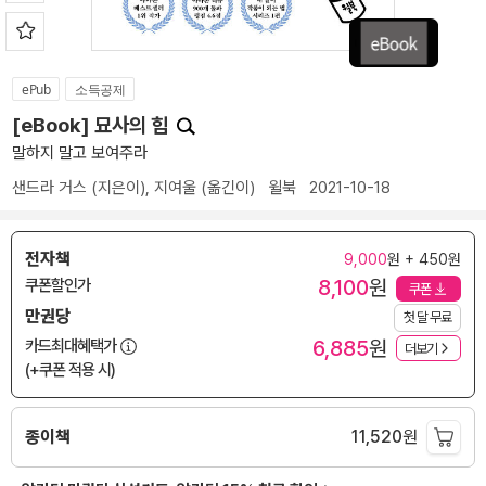
ePub
소득공제
[eBook] 묘사의 힘
말하지 말고 보여주라
샌드라 거스
(지은이),
지여울
(옮긴이)
윌북
2021-10-18
전자책
9,000
원 + 450원
8,100
원
쿠폰할인가
쿠폰
만권당
첫 달 무료
6,885
원
카드최대혜택가
더보기
(+쿠폰 적용 시)
종이책
11,520
원