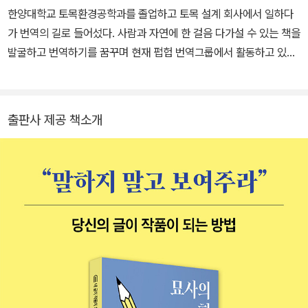
일바퍼블리싱Ylva Publishing에서 선임 편집자로 일하고 있다. 필
한양대학교 토목환경공학과를 졸업하고 토목 설계 회사에서 일하다
명인 ‘재Jae’로 20편의 장편소설과 20여 편의 단편소설을 발표했다.
가 번역의 길로 들어섰다. 사람과 자연에 한 걸음 다가설 수 있는 책을
재의 소설은 수없이 많은 상을 수상했으며 아마존에서 여러 차례 베
발굴하고 번역하기를 꿈꾸며 현재 펍헙 번역그룹에서 활동하고 있다.
스트셀러 1위에 올랐다. 또한 샌드라는 ‘내 글이 작품이 되는 법’ 시리
옮긴 책으로 《행복 유전자》 《열다섯이 여든에게 묻다》 《마인드맵 물
즈의 저자이기도 하다.
리》 《Now Write 장르 글쓰기》 《묘사의 힘》 《첫 문장의 힘》 《빠져
들 수밖에 없는 캐릭터》 《몰입할 수밖에 없는 스토리》 《험담꾼의 죽
출판사 제공 책소개
음》 《중독자의 죽음》 《디 아더 유》 《 인스머스의 그림자》 등이 있다.