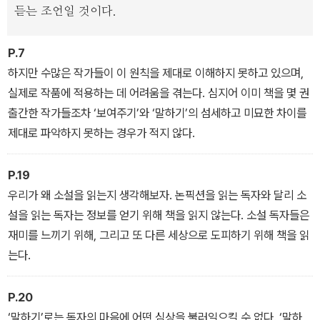
듣는 조언일 것이다.
<묘사의 힘>은 ‘말하지 말고 보여주라’는 말의 정의부터 시작해 왜
P.7
반드시 ‘보여주어야’ 하는지, 어떻게 ‘보여줄’ 수 있는지 체계적으로
하지만 수많은 작가들이 이 원칙을 제대로 이해하지 못하고 있으며,
정리한다. 인물의 성격은 어떻게 드러내야 할까? 서스펜스는 어떻게
실제로 작품에 적용하는 데 어려움을 겪는다. 심지어 이미 책을 몇 권
쌓아올리고, 대화에서 절대 쓰면 안 되는 말은 무엇일까? 형용사와
출간한 작가들조차 ‘보여주기’와 ‘말하기’의 섬세하고 미묘한 차이를
부사는 왜 빼는 게 좋을까? 세계관을 이해하기 위한 정보는 어느 타
제대로 파악하지 못하는 경우가 적지 않다.
이밍에 흘려 넣어야 효과적일까? 이 책을 곁에 두고 내 글을 한 문장,
한 문장 고쳐보자. 두근거리며 읽었던 나의 인생 소설처럼 내 글도 작
P.19
품이 될 수 있다. 말하지 말고, 압도하라!
우리가 왜 소설을 읽는지 생각해보자. 논픽션을 읽는 독자와 달리 소
설을 읽는 독자는 정보를 얻기 위해 책을 읽지 않는다. 소설 독자들은
재미를 느끼기 위해, 그리고 또 다른 세상으로 도피하기 위해 책을 읽
는다.
P.20
‘말하기’로는 독자의 마음에 어떤 심상을 불러일으킬 수 없다. ‘말하