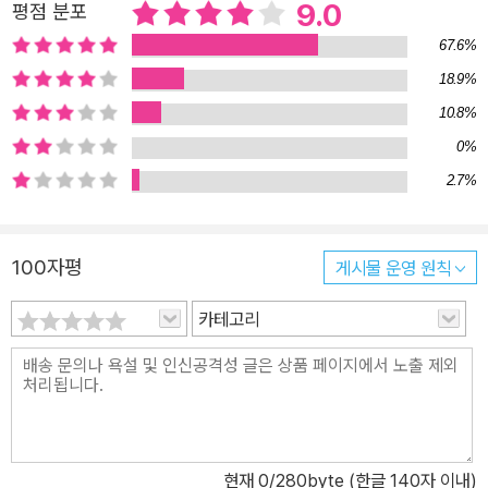
9.0
평점 분포
하게 시작했는데 뒤로 갈수록 길을 잃는 경우도 있다. 이외에도 많은
67.6%
글쓰기 조언이 있지만 문제는 어떻게 내 글에 적용해야 하는지 모른
18.9%
다는 것. <묘사의 힘>은 어떤 단어를 피해야 하는지부터 설명한다.
10.8%
가령 ‘보았다’, ‘냄새를 맡았다’, ‘느꼈다’, ‘알아차렸다’ 같은 동사나,
‘아름다운’, ‘두려운’ 같은 형용사는 대표적으로 작가가 ‘말해주는’ 표
0%
현으로, 독자가 인물에 몰입하는 것을 방해하고 이야기 속 사건을 제
2.7%
대로 경험할 수 없게 만든다. 이 책은 ‘말하지 말고 보여주라’는 대원
칙을 두고, 어떤 문장을 어떤 방식으로 수정해야 하는지를 소설 속 생
100자평
게시물 운영 원칙
생한 예시를 통해 보여준다. 이외에도 형용사와 부사가 어떻게 글을
망치는지, 좋은 대사란 무엇인지, 세계관이나 인물의 정보는 어느 타
카테고리
이밍에 흘려 넣어야 하는지, 현대 소설 독자들은 고전 소설 독자와 어
떻게 다른지, 출판사 편집자와 독자들은 회상 장면을 왜 싫어하는지
등 느낌으로 설명하는 게 아닌 명확한 방법을 제시한다. 무엇보다 이
책의 목표는 내 글을 더 나아지도록 고치는 데 있다. 그래서 매 챕터마
다 고쳐 쓰는 요령과 연습 과제를 마련해 실제 내 원고에서 당장 삭제
현재
0
/280byte (한글 140자 이내)
해야 할 부분과 수정해야 할 부분을 체크하고 ‘보여주기’ 기술을 적용