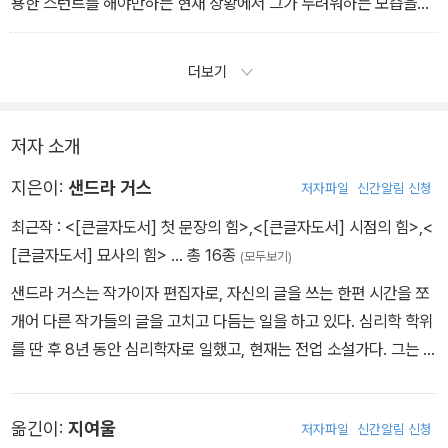
용한 스턴트를 해야만하는 현재 상황에서 그가 두려워하는 모습을
‘보여주었다‘.
더보기
저자 소개
지은이:
샌드라 거스
저자파일
신간알림 신청
최근작 :
<[큰글자도서] 첫 문장의 힘>
,
<[큰글자도서] 시점의 힘>
,
<
[큰글자도서] 묘사의 힘>
… 총 16종
(모두보기)
샌드라 거스는 작가이자 편집자로, 자신의 글을 쓰는 한편 시간을 쪼
개어 다른 작가들의 글을 고치고 다듬는 일을 하고 있다. 심리학 학위
를 딴 후 8년 동안 심리학자로 일했고, 현재는 전업 소설가다. 그는 소
설을 쓰는 일이 세상에서 가장 멋진 일이라고 생각한다. 저먼북트레
이드아카데미Academy of German Book Trade에서 편집자 자
옮긴이:
지여울
저자파일
신간알림 신청
격증을 받았다. 지금은 여성 작가들의 소설을 출간하는 작은 출판사