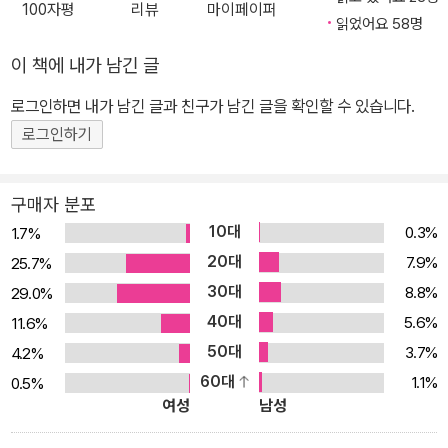
100자평
리뷰
마이페이퍼
풀어나가는 기본 단위인 문장이 그저 독자에게 ‘말하고’ 있다면 독자
읽었어요 58명
는 새로운 세계에 빠져들지 못하고 인물에 공감하지도 못하며 그저
이 책에 내가 남긴 글
작가가 설명하는 정보를 읽어나갈 것이다. 우리가 푹 빠져 읽었던 그
로그인하면 내가 남긴 글과 친구가 남긴 글을 확인할 수 있습니다.
인생 소설처럼 쓰기 위해서는 이야기를 일방적으로 ‘말해주는’ 것이
아니라 독자 앞에 하나의 세계를 생생하게 ‘보여주어야’ 한다. 하지만
로그인하기
많은 예비 작가 혹은 작가들이 ‘말하기’와 ‘보여주기’의 미묘한 차이를
제대로 구분하지 못하고 있다. 샌드라 거스는 ‘말하지 말고 보여주
구매자 분포
라’는 이 유명한 글쓰기 원칙을 우리 시대 작가들이 정확히 이해하도
10대
0.3%
1.7%
록 정리하고, 누구나 참고해 글을 쓰고 고칠 수 있도록 훈련 체계를 만
20대
7.9%
25.7%
들었다. 미국에서 이미 많은 예비 작가들을 도우며 글쓰기 분야 스테
30대
8.8%
29.0%
디셀러에 오른 <묘사의 힘>은 샌드라 거스의 ‘내 글이 작품이 되는
40대
5.6%
11.6%
법’ 시리즈의 첫 시작이며 핵심이다. 평범한 내 글을 작품으로 만드는
50대
3.7%
4.2%
법 글 솜씨를 키우는 유일한 방법은 오직 글을 써보는 것뿐이다 우리
60대
1.1%
0.5%
는 이미 글 잘 쓰는 법으로, 구체적으로 쓰라거나 짧게 쓰라는 조언을
여성
남성
지겹게 들었다. 하지만 막상 글을 쓰기 시작하면 막막해진다. 쓰면 쓸
수록 전하고 싶은 메시지는 뭉툭해지고 문장은 늘어진다. 꽤 그럴듯