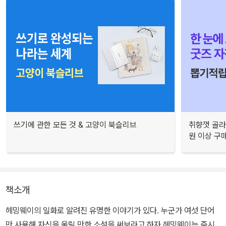
쓰기에 관한 모든 것 & 고양이 북슬리브
취향껏 골라
원 이상 구
책소개
헤밍웨이의 일화로 알려진 유명한 이야기가 있다. 누군가 여섯 단어
만 사용해 자신을 울릴 만한 소설을 써보라고 하자 헤밍웨이는 즉시