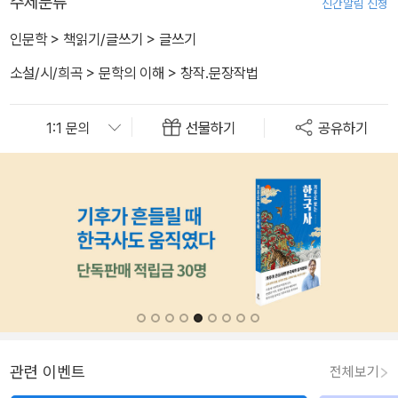
주제분류
신간알림 신청
인문학
>
책읽기/글쓰기
>
글쓰기
소설/시/희곡
>
문학의 이해
>
창작.문장작법
선물하기
공유하기
관련 이벤트
전체보기