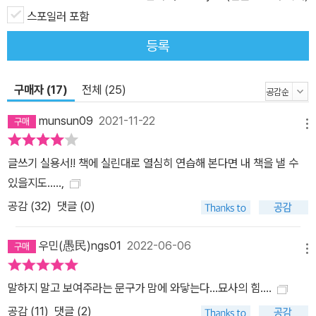
할 수 있도록 한다. 글 솜씨를 키우는 유일한 방법은 글을 직접 써보는
스포일러 포함
것뿐이다. 글은 고칠수록 빛난다. <묘사의 힘>은 오직 쓰는 사람에게
등록
도움이 되는 책이다. 그래서 이 책의 프로그램은 누구나 글을 쓰게 만
든다. 고치도록 한다. 자기 세계를 글로 표현하고 싶은 사람, 시작은
구매자 (17)
전체 (25)
했지만 제대로 쓰고 있는지 확신이 없는 예비 작가, 현재 쓰고 있는 장
면이 좀처럼 풀리지 않아 마음이 꺾인 작가라면 이 책을 곁에 두고 자
munsun09
2021-11-22
메뉴
주 펼쳐보라. 13개의 챕터를 하나씩 지날 때마다 막혔던 문장이 짜릿
하게 풀린다. 중요한 것은 좌절하지 않고 계속 쓰는 것이다. 이 책은
글쓰기 실용서!! 책에 실린대로 열심히 연습해 본다면 내 책을 낼 수
작가가 마주할 수 있는 온갖 어려움을 보여주면서 어떻게 계속해서
있을지도.....,
작업을 이어나갈 수 있는지 그 방법을 제시한다.
공감 (
32
)
댓글 (0)
우민(愚民)ngs01
2022-06-06
메뉴
말하지 말고 보여주라는 문구가 맘에 와닿는다...묘사의 힘....
공감 (
11
)
댓글 (2)