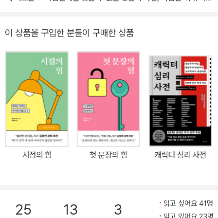
대사가 있다. 그것들이 차곡차곡 쌓이고, 얽히고, 앞으로 나아가면서
새로운 세계가 펼쳐진다. 그 세계는 현실과 비슷할 수도, 완전히 낯선
이 상품을 구입한 분들이 구매한 상품
곳일 수도 있다. 어느 쪽이든 우리는 그것을 읽었다는 느낌보다 그 세
계에 살았다는 느낌을 받는다. 시간 가는 줄 모르고 인물의 뒤를 쫓으
며 웃고, 울며 그들이 느끼는 감정에 공감하거나 그들의 태도를 비판
하면서 함께 성장한다. 누군가의 인생 소설이라고 불리는 것들은 그
렇게 평범한 수많은 작품과 다르게 마음 깊이 남는다. 그렇다면 이것
은 어떻게 가능한가? “달이 빛난다고 말해주지 말고, 깨진 유리조각
에 반짝이는 한줄기 빛을 보여주라.”(안톤 체호프) “가장 감동적인 글
은 작가가 설명하지 않고 상황을 보여줄 때 나온다.”(레프 톨스토이)
“분명한 글에는 독자가 모이지만, 모호한 글에는 비평가만 몰려들 뿐
시점의 힘
첫 문장의 힘
캐릭터 심리 사전
이다.”(알베르트 카뮈) “지옥으로 가는 길은 부사로 덮여 있다.”(스티
븐 킹) 아마존 베스트셀러 1위에 여러 차례 작품을 올린 소설가이자
편집자인 샌드라 거스는 위대한 고전 작가부터 현대 베스트셀러 소설
가들까지 수많은 문호들이 강조해온 ‘말하지 말고 보여주라’는 글쓰
읽고 싶어요 41명
25
13
3
기 원칙에서 해답을 찾는다. 아무리 재미있는 이야기라도, 이야기를
읽고 있어요 23명