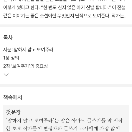
이렇게 썼다고 한다. “한 번도 신지 않은 아기 신발 팝니다.” 이 전설
같은 이야기는 좋은 소설이란 무엇인지 단적으로 보여준다. 작가는
인물이 어떤 상태고 어떤 감정이라고 독자에게 ‘말해주지’ 않았다. 하
지만 독자가 적극적으로 이야기에 돌입하고 인물이 느끼는 감정에 공
목차
감하게 만들었다. 게다가 군더더기 없이 간결하게 썼다. 이것이 ‘보여
주기’다.
서문: 말하지 말고 보여주라
1장 정의
‘말하지 말고 보여주라’는 문학을 좋아하거나 글을 쓰는 사람이라면
2장 ‘보여주기’의 중요성
한번쯤 들어본 조언일 것이다. 아마존 베스트셀러 1위 작가이자 편집
자인 샌드라 거스는 작가 혹은 예비 작가들이 이 글쓰기 원칙을 제대
로 이해하지 못했거나, 알지만 자기 글에 적용하는 것을 어려워한다
책속에서
고 말한다. 이 책은 샌드라 거스가 지금까지 써온 숱한 베스트셀러와
편집해온 어마어마한 분량의 원고를 토대로 ‘말하기’와 ‘보여주기’의
첫문장
섬세하고도 미묘한 차이를 명쾌하게 설명한다. 나아가 당장이라도 내
‘말하지 말고 보여주라’는 말은 아마도 글쓰기를 막 시작
글을 고칠 수 있도록 현실적인 수정 방법 및 글쓰기 훈련법을 소개한
한 초보 작가들이 편집자와 글쓰기 교사에게 가장 많이
다.