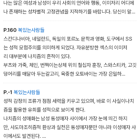
요. 그러나 나는 와일드와 오르테가처럼 미학적 반응과 도덕적반응
미니즘의 열정을 특정한 역사적 주제에 적용하면 아무리진실일지라
나는 많은 여성과 남성이 우리 사회의 언어와 행동, 이미저리 어디에
을 암암리에 분리하거나 실제로 대립시키지는 않으려 했습니다. 「스
도 극도로 개략적인 결론이 나옵니다. 안타깝게도대부분의 역사
나 존재하는 성차별적 고정관념을 지적하기를 바랍니다. 당신이 말하
타일에 관하여」를 쓰고 10년이 지난 지금도 나는 같은 입장에서 글
가 ‘가부장제의 역사‘입니다. 그러니 구분이 필요할수밖에 없습니다.
는 페미니즘 비평이 이런 뜻이라면, 그런 비평은 언제든, 아무리 어설
을 씁니다. 그러나 지금 내 뼈에는 역사적 살이 더 붙었어요. 나는 여
플지라도 늘 어느 정도 가치가 있어요. 그러나 나는 페미니스트 지식
P.160
복있는사람들
전히 지독한 탐미주의자이자 강박적인 도덕주의자이지만, 역사적 맥
인생 이야기가 늘 죽음의 필연성과 인간 소망의 덧없음을 성찰하
인들이 동료 여성들에게 변절자라고 비난받을 위험 없이 여성혐오와
스칸디나비아, 네덜란드, 독일의 포르노 문학과 영화, 도구에서 SS
락을 더욱 밀도 있게 이해하지 않고 탐미주의자185
는 방향으로 이어질 수 있듯이, 인간 역사에서 발생한 비통한 사건
의 전쟁에서 나름의 방식으로 제 역할을 하고 자기 작품에 페미니즘
는 성적 모험주의를 의미하게 되었다. 자유분방한 섹스의 이미저
은 사실상 전부 페미니스트의 개탄을 반복할 소재가 됩니다. 그 주장
적 함의를 남기거나 내포하는 모습을 보고 싶습니다.
리 대부분에 나치즘의 흔적이 있다.
이 때때로 의미를 지닐 순 있겠지만, 늘그 주장을 반복할 순 없습니다.
나는 정치적 노선을 좋아하지 않아요. 지적 단조로움과 나쁜 글을 낳
부츠와 가죽, 체인, 번쩍이는상체 위의 철십자 훈장, 스와스티카, 고깃
˝˝그렇다면 그러한 주장을 해야...
거든요. 단순하게, 그러나 너무 푸념처럼 들리지는 않게 말해보겠습
덩어리를 매달아 두는갈고리, 육중한 오토바이는 가장 은밀하
니다. 세상에는 많은 지적 과제와 서로 다른 수준의 담론이 존재합니
고 잘 팔리는 에로티시즘의 도구다. 섹스숍과 목욕탕, 가죽 의상을 입
다. 실제로 적절성의 문제가 있다면, 그건 어떤 사건이나 예술작품
은 동성애자들이 즐겨 찾는 술집, 성매매 업소에서 사람들은 자기 장
P.-1
복있는사람들
이 더 ‘적합한‘ 대상이어서가 아니라, 어떤 주제를 공개적으로 논하
비를 꺼내 든다.
성적 감정의 조류가 점점 세력을 키우고 있으며, 바로 이 사실이나치
는 사람들이 얼마나 복잡한 주장을 얼마나 많이 할 것인가에 대한 선
즘을 활용한 유희를 성적으로 보이게 한다.
택권을 갖고, 또 행사해야 하기 때문이죠. 리치는 내가 나치 독일이 성
하지만 왜일까?성적으로 억압된 사회였던 나치 독일이 왜 성애화
나치즘의 성애화는 남성 동성애자 사이에서 가장 눈에 띄긴 하지
차별적이고 가부장적인 사회의 정점이었음을 지적하지 않았다고 항
된 것일까? 동성애자를 박해했던 정권이 어떻게 게이들을 흥분시키
만, 사도마조히즘적 환상과 실천은 동성애자뿐만 아니라 이성애자 사
의했습니다.
는 것일까?
이에서도 발견된다.