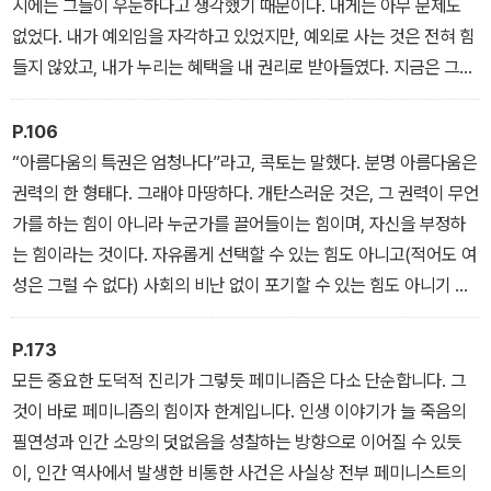
시에는 그들이 우둔하다고 생각했기 때문이다. 내게는 아무 문제도
없었다. 내가 예외임을 자각하고 있었지만, 예외로 사는 것은 전혀 힘
들지 않았고, 내가 누리는 혜택을 내 권리로 받아들였다. 지금은 그것
이 잘못이었음을 안다.
P.106
(여성이라는 제3세계)
“아름다움의 특권은 엄청나다”라고, 콕토는 말했다. 분명 아름다움은
권력의 한 형태다. 그래야 마땅하다. 개탄스러운 것은, 그 권력이 무언
가를 하는 힘이 아니라 누군가를 끌어들이는 힘이며, 자신을 부정하
는 힘이라는 것이다. 자유롭게 선택할 수 있는 힘도 아니고(적어도 여
성은 그럴 수 없다) 사회의 비난 없이 포기할 수 있는 힘도 아니기 때
문이다. 여성은 심지어 정치와 법, 의학, 사업 등의 분야에서 정상에
올랐다고 해도, 매력을 유지하기 위해 여전히 노력해야 한다는 압박
P.173
에 늘 시달린다. 그러나 어여쁜 성별의 자격을 유지하는 한, 그 여성은
모든 중요한 도덕적 진리가 그렇듯 페미니즘은 다소 단순합니다. 그
객관성과 전문성, 권위, 생각의 깊이를 의심받는다. 이래도 문제고 저
것이 바로 페미니즘의 힘이자 한계입니다. 인생 이야기가 늘 죽음의
래도 문제다.
필연성과 인간 소망의 덧없음을 성찰하는 방향으로 이어질 수 있듯
이, 인간 역사에서 발생한 비통한 사건은 사실상 전부 페미니스트의