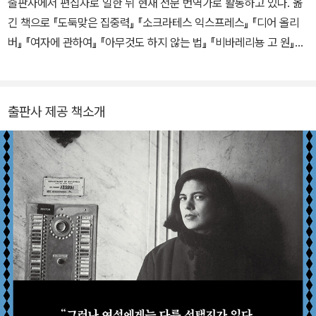
출판사에서 편집자로 일한 뒤 현재 전문 번역가로 활동하고 있다. 옮
뒤 옥스퍼드대학교와 소르본대학교 등지에서도 수학했다. 1958년
긴 책으로 『도둑맞은 집중력』 『소크라테스 익스프레스』 『디어 올리
이혼 후 아들과 함께 뉴욕으로 이주한 손택은 뉴욕대학교 등에서 강
버』 『여자에 관하여』 『아무것도 하지 않는 법』 『비바레리뇽 고 원』
의를 하며 본격적으로 글을 쓰는 생활을 시작한다. 1963년 첫 소설
『한 번 더 피아노 앞으로』 『지구를 구할 여자들』 『타인이라는 가능
『은인』을 출간했고, 이듬해 《파르티잔 리뷰》에 「‘캠프’에 관한 단상」
성』 『한낮의 어둠』 『식사에 대한 생각』 『미루기의 천재들』 『분노와
을 발표하며 문단의 주목을 받는다. 1966년 “해석은 지식인이 예술
애정』 등이 있다.
출판사 제공 책소개
에 가하는 복수다”라는 선언으로 유명한 초기 대표작 『해석에 반대한
다』을 통해 문단에 돌풍을 일으킨 손택은 고급문화와 대중문화를 나
누는 낡은 구분을 허물고, 새로운 감수성과 취향의 시대를 열었다. 이
책은 단숨에 현대 비평의 고전으로 자리 잡았다. 이후 『사진에 관하
여』, 『은유로서의 질병』, 『타인의 고통』 등 현대사회를 사유하는 탁월
한 에세이들을 발표하며 세계적인 명성을 쌓았다. “작가란 세계에 관
심을 기울이는 사람”이라고 말한 손택은 20년 넘게 인권운동가로도
활동했다. 미국 펜 클럽 위원장을 맡았던 1987년부터 1989년에는
탄압받는 작가들을 위한 여러 구명운동을 벌였으며, 한국을 방문해
구속 문인의 석방을 촉구하기도 했다. 1993년에는 전쟁 중인 사라예
보에서 연극 「고도를 기다리며」를 연출하며 세계의 관심을 촉구했고,