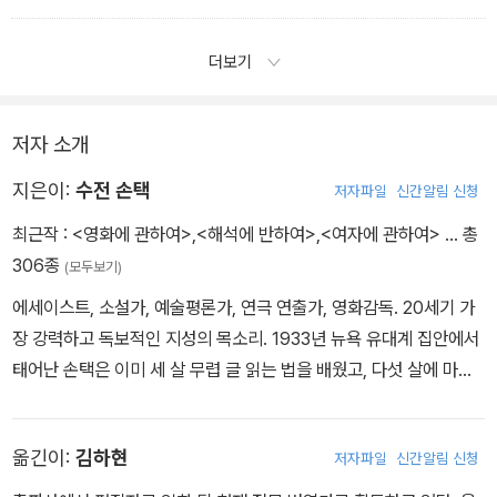
물론 리치는 리펜슈탈 영화의 가치가 곧 나치의 가치라고 상정하
단서는 파시스트 지도자들이 성적인 은유를 매우 선호했다는 데 있
지난 몇 년간 가장 큰 성적인 비밀은 파트너 교환이 아닌 사도마조히
고 있었어요. 저도 그랬고요. 그래서 이런 질문을 던지고 싶었던겁니
다.
즘이었다.
더보기
다. 리펜슈탈의 작품은 어떤 의미에서 나치의 가치를 구현하
니체와 바그너처럼 히틀리 역시 리더십을 ‘여성‘대중을 성적으로 지
배하는 것, 즉 강간으로 여겼다.
사도마조히즘과 파시즘은 자연스럽게 연결된다. 주네는
<의지의 승리>에서 군중은 황홀경에 빠진 모습으로 그려진다. 히틀
˝파시즘은 연극이다˝라고 말했다. 사도마조히즘적 섹슈얼리티도 마
저자 소개
러가 그들을 흥분시키는 것이다.)좌파 운동의 이미저리는 중성적이
찬가지다. 사도마조히즘에 참여한다는 것은 곧 성적인 연극에, 섹슈
지은이:
수전 손택
저자파일
신간알림 신청
고 무성적인 경향이 있다.
얼리티의 상연에 참여하는 것이다. 연기자뿐만 아니라 전문 의상 제
우파 운동은 아무리 금욕적이고 억압적인 현실을 불러오더라도 성적
작자와 연출가도 사도마조히즘적 섹스의 고정 회원이
최근작 :
<영화에 관하여>
,
<해석에 반하여>
,
<여자에 관하여>
… 총
인 겉모습을 보인다. 확실히 나치즘은 공산주의보다 더
306종
(모두보기)
‘섹시‘하다(이긴 나치의 공이라기보다는 성적 상상력의 본질과 한
에세이스트, 소설가, 예술평론가, 연극 연출가, 영화감독. 20세기 가
계 때문이다).
장 강력하고 독보적인 지성의 목소리. 1933년 뉴욕 유대계 집안에서
물론 SS 제복에 흥분하는 사람이 전부 나치의 만행을 옹호하는 것
태어난 손택은 이미 세 살 무렵 글 읽는 법을 배웠고, 다섯 살에 마담
은 아니다. 나치가 무슨 짓을 저질렀는지 어느 정도 안다면 말이다. 그
퀴리의 자서전을 읽고 생화학자가 되어 노벨상을 받기를 꿈꿨을 만큼
러나 요즘 사도마조히즘이라는 이름으로 불리는
비범한 아이였다. 1949년 열여섯 살에 시카고대학교에 들어가 철학
옮긴이:
김하현
저자파일
신간알림 신청
과 고대사, 문학을 공부했고, 열일곱 살에 결혼해 열아홉 살에 아들 데
이비드 리프를 출산한다. 하버드대학교에서 철학 석사 학위를 받은