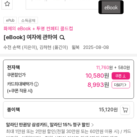
ePub
소득공제
화제의 eBook + 투명 컨페티 콜드컵
[eBook] 여자에 관하여
수전 손택
(지은이),
김하현
(옮긴이)
윌북
2025-08-08
전자책
11,760
원 + 580원
10,580
원
쿠폰할인가
쿠폰
8,993
원
카드최대혜택가
더보기
(+쿠폰 적용 시)
종이책
15,120
원
알라딘 만권당 삼성카드, 알라딘 15% 청구 할인
최대 1만원 또는 2만원 할인(전월 30만원 또는 60만원 이용 시) / 카드