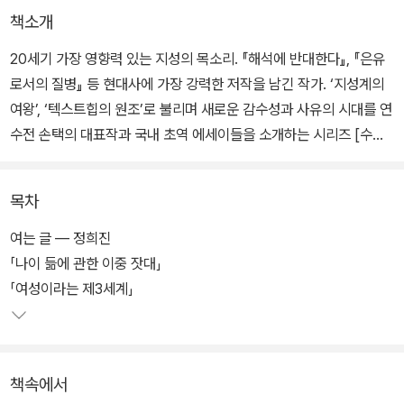
책소개
20세기 가장 영향력 있는 지성의 목소리. 『해석에 반대한다』, 『은유
로서의 질병』 등 현대사에 가장 강력한 저작을 남긴 작가. ‘지성계의
여왕’, ‘텍스트힙의 원조’로 불리며 새로운 감수성과 사유의 시대를 연
수전 손택의 대표작과 국내 초역 에세이들을 소개하는 시리즈 [수전
손택 더 텍스트]를 선보인다. 현대적 감각의 정확한 번역, 견고하면서
도 아름다운 디자인, 깊이 있는 전문가 해제까지. 모든 면에서 완성도
목차
높은 만듦새로 독자들을 찾아간다.
여는 글 ― 정희진
시리즈의 첫 권인 『여자에 관하여』는 손택 사후 20년이 지나 처음으
「나이 듦에 관한 이중 잣대」
로 출간되어 국내 초역으로 소개하는, 숨겨진 보물 같은 에세이집이
「여성이라는 제3세계」
다. 손택이 “내가 평생을 따라다닌 주제”라 말한 ‘여성’에 관한 흥미로
운 에세이와 인터뷰 7편을 엄선해 수록했다. 여성이 나이 들며 느끼
는 수치심, 아름다움과 외모에 대한 강요된 강박, 욕망과 섹슈얼리티,
책속에서
영화와 페미니즘, 그리고 파시즘에 이르기까지. “지금의 한국 사회와