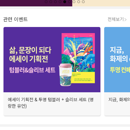
관련 이벤트
전체보기
에세이 기획전 & 투명 텀블러 + 슬리브 세트 (명
지금, 화제의
랑한 유언)