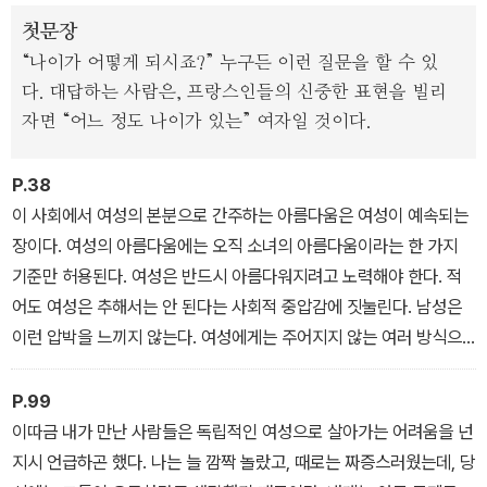
정면으로 맞닿는((정희진 서문)” 공감할 수 있는 주제들 속에서, 손택
첫문장
은 ‘이 세계에서 여자로 산다는 것’의 진실을 명료한 언어와 지적인 유
“나이가 어떻게 되시죠?” 누구든 이런 질문을 할 수 있
머로 풀어낸다. 작가가 마흔이 될 무렵, 가장 왕성하게 활동하던 197
다. 대답하는 사람은, 프랑스인들의 신중한 표현을 빌리
0년대에 쓴 이 글들은 ‘손택 스타일’ 특유의 물 샐 틈 없는 사유와 매
자면 “어느 정도 나이가 있는” 여자일 것이다.
혹적인 문체, 깊이 있는 통찰의 정점을 보여준다.
P.38
작가 비비언 고닉이 “손택의 탁월한 재능은 독자에게 곧 선물”이라고
이 사회에서 여성의 본분으로 간주하는 아름다움은 여성이 예속되는
말했듯, 이 짧고 강력한 책은 독자에게 생각하는 일 자체의 흥미진진
장이다. 여성의 아름다움에는 오직 소녀의 아름다움이라는 한 가지
함을 선사한다. 우리 삶과 경험의 외연을, 사유의 깊이를 확장해줄 지
기준만 허용된다. 여성은 반드시 아름다워지려고 노력해야 한다. 적
성의 스펙터클, 수전 손택을 만나볼 시간이다.
어도 여성은 추해서는 안 된다는 사회적 중압감에 짓눌린다. 남성은
이런 압박을 느끼지 않는다. 여성에게는 주어지지 않는 여러 방식으
로, 남성은 아무 불이익 없이 나이 드는 것을 ‘허용’받는다.
P.99
(나이 듦에 관한 이중 잣대)
이따금 내가 만난 사람들은 독립적인 여성으로 살아가는 어려움을 넌
지시 언급하곤 했다. 나는 늘 깜짝 놀랐고, 때로는 짜증스러웠는데, 당