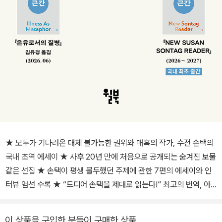
★ 모두가 기다려온 대체 불가능한 권위와 매혹의 작가, 수전 손택의
국내 초역 에세이 ★ 사후 20년 만에 처음으로 공개되는 숨겨진 보물
같은 선집 ★ 손택이 평생 몰두했던 주제에 관한 7편의 에세이와 인
터뷰 엄선 수록 ★ “드디어 손택을 제대로 읽는다!” 최고의 번역, 아
름다운 디자인, 전문가 해제까지― 최상의 만듦새로 만나는 수전 손
택 에세이 걸작선 시리즈의 첫 권 ★ 크리스틴 스튜어트 주연 〈손택〉
이 상품을 구입한 분들이 구매한 상품