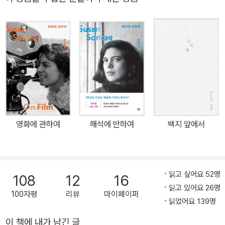
영화 개봉 예정 ★ 정희진 서문, 비비언 고닉 추천! “『여자에 관하여』
는 지금 한국 사회와 너무나 잘 맞아 떨어진다. 손택의 탁월한 재능은
독자에게 곧 선물이다.” “이제야 수전 손택을 제대로 읽는다” 현대 사
회와 문화를 이해하는 필수적인 텍스트 지성의 선구자이자 20세기
원조 텍스트힙, 수전 손택을 만나다 “스타일, 글쓰기, 현대 문화 전반
에 대한 수전 손택의 영향력은 아무리 과장해도 부족하다.” ― 《뉴욕
타임스》 수전 손택은 예술과 대중문화에 깊숙한 영향을 미친 중대한
‘현상’이다. ― 멕스 홀레인, 메트로폴리탄 미술관장 수전 손택은 예
술과 정치, 스타일과 취향, 페미니즘과 섹슈얼리티, 질병과 의료에 이
영화에 관하여
해석에 반하여
백지 앞에서
르기까지 광범위한 주제를 통찰하며 현대 지성사의 중심에 선 인물이
다. 오늘날의 기준이 된 사유와 스타일의 상당 부분은 손택의 영향 아
래 놓여 있다. 그의 글은 지금 우리가 살아가는 사회와 문화를 이해하
는 데 핵심적인 단서를 제공한다. 손택은 낡은 관습에 저항하고 새로
읽고 싶어요 52명
108
12
16
운 스타일과 사유의 방식을 제안한 독보적인 사상가이자 작가였다.
읽고 있어요 26명
100자평
리뷰
마이페이퍼
“작가란 세계에 관심을 갖는 사람이며, 사회의 앞선에 서서 목소리를
읽었어요 139명
내야 한다”고 말한 그는 지적 단조로움을 거부하며 치열하게 탐구하
이 책에 내가 남긴 글