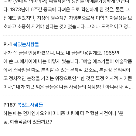
니라 (현대적 의미에서) 예술작품의 생산을 아예불가능하게 만듭니
다. 1973년에 6주간 중국에 다녀온 뒤로 확신하게 된 것은, 물론 그
전에도 알았지만, 지성에 필수적인 자양분으로서 미학의 자율성을 보
호하고 소중히 지켜야 한다는 것이었습니다. 그러나 도덕적이고 정치
적인 급진주의가 거침없이 ‘스타일‘로 전환되던 1960년대를 거치면
서, 미학적 세계관을 지나치게일반화하는 것은 위험하다는 확신이 들
P.-1
복있는사람들
었습니다.
내가 쓴 글을 인용하셨으니, 나도 내 글을인용할게요. 1965년
에 쓴 그 에세이에 나는 이렇게 썼습니다. ˝예술 애호가들이 예술작품
나는 지금도 예술작품이 예술작품으로서 그 무엇도 옹호할 수 없다
에서 스타일을 따로 분리할 수 있는 문제적 요소로, 본질상 윤리적이
고 생각합니다. 그러나 그 어떤 예술작품도 오로지 예술작품만은 아
고 정치적인 논쟁을 가리는 위장으로인식한 것은 특정 역사적 시기뿐
니기에, 현실은 대개 더 복잡합니다.
이다.˝ 내가 최근 씨온 글들은 다른 사람들의 작품뿐만 아니라 내 작
품에도 적용되는 방식으로 이주장을 더 밀어붙이고 구체화하려는 시
「스타일에 관하여」에서 나는 와일드와 오르테가가 드러낸 진실을 재
도입니다.
P.187
복있는사람들
구성해 표현하고자 했습니다. 와일드는 『도리언 그레이의 초상』에
하는 때는 언제인가요? 페미니즘 비평에 더 적합한 사건이나 ‘운
서 도발적인 서문을 통해 속물주의를 비판했고, 오르테가 이 가세트
인터뷰어 시인 에이드리언 리치가 페미니즘적 가치를 도외시한다
동, 예술작품이 있을까요?
는『예술의 비인간화』에서 이와 같은 비판을 더욱 엄숙하게 과장했지
며 리펜슈탈에 관한 에세이를 비난했을 때 이렇게 답하셨습니다. ˝페