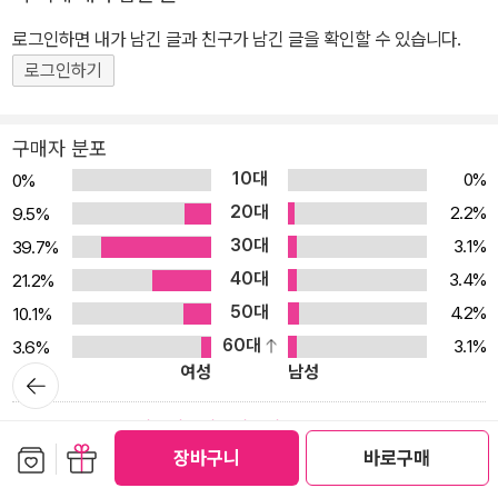
고 사유하는 글을 남겼다. 각기 다른 계층의 여성이 처한 현실을 명료
로그인하면 내가 남긴 글과 친구가 남긴 글을 확인할 수 있습니다.
한 언어로 포착한 그의 글은 여전히 오늘의 독자들에게 살아 있는 통
찰로 다가온다. 그 영향력은 사후 20년이 지난 지금에도 여전하다. 2
로그인하기
019년 뉴욕 메트로폴리탄 미술관과 《보그》가 주관한 패션계 최대 행
사 ‘멧 갈라’는 손택의 에세이 「‘캠프’에 관한 노트」를 테마로 삼았고,
구매자 분포
최근에는 배우 크리스틴 스튜어트가 주연을 맡은 전기 영화 〈손택〉이
10대
0%
0%
제작 중이다. 손택은 사후 20년이 지난 지금도 현대 예술가와 사상가
20대
2.2%
9.5%
들에게 영감을 주는 인물로 끊임없이 재조명된다. 이러한 손택의 사
30대
3.1%
39.7%
유를 다시 만나는 기획으로, 작가의 대표작과 국내 초역 에세이를 아
40대
3.4%
21.2%
우른 에세이 걸작선 시리즈 [수전 손택 더 텍스트]를 선보인다. 첫 책
50대
4.2%
10.1%
『여자에 관하여』를 시작으로, 손택의 대표작인 『해석에 반대한다』와
60대
3.1%
3.6%
『은유로서의 질병』, 국내 최초 출간본인 『영화에 관하여』, 『NEW S
여성
남성
뒤로가
ONTAG READER』가 출간될 예정이다. 홍한별, 김하현, 김유경 등
기
국내 최고의 번역가들이 손택 특유의 문장을 정교하게 옮겼으며, 각
9.7
평점 분포
권에는 전문가 해제를 수록해 손택의 사유를 더욱 깊이 있게 탐색할
보관함담기
선물하기
장바구니
바로구매
88.8%
수 있도록 했다. “우리는 ‘자기만의 방’을 찾을 필요도 없다.” 이 세계