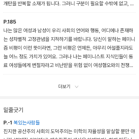
(여성의 아름다움 : 모욕인가, 권력의 원천인가?)
개탄을 반복할 소재가 됩니다. 그러니 구분이 필요할 수밖에 없고, 모
든 것을 페미니즘의 맥락에서 설명하는 것은 불가능합니다. 진실에는
온갖 노력이 필요합니다. 나는 신중하게 여러 가지를 구분했고, 내 에
P.185
세이의 장점이 있다면 아마 그런 구분에 있을 겁니다.
나는 많은 여성과 남성이 우리 사회의 언어와 행동, 어디에나 존재하
는 성차별적 고정관념을 지적하기를 바랍니다. 당신이 말하는 페미니
(페미니즘과 파시즘)
즘 비평이 이런 뜻이라면, 그런 비평은 언제든, 아무리 어설플지라도
늘 어느 정도 가치가 있어요. 그러나 나는 페미니스트 지식인들이 동
료 여성들에게 변절자라고 비난받을 위험 없이 여성혐오와의 전쟁에
서 나름의 방식으로 제 역할을 하고 자기 작품에 페미니즘적 함의를
남기거나 내포하는 모습을 보고 싶습니다. 나는 정치적 노선을 좋아
더보기
하지 않아요. 지적 단조로움과 나쁜 글을 낳거든요.
(《샐머건디와의 인터뷰》)
밑줄긋기
P.-1
복있는사람들
진지한 공산주의 사회의 도덕주의는 미학의 자율성을 말살할 뿐만 아