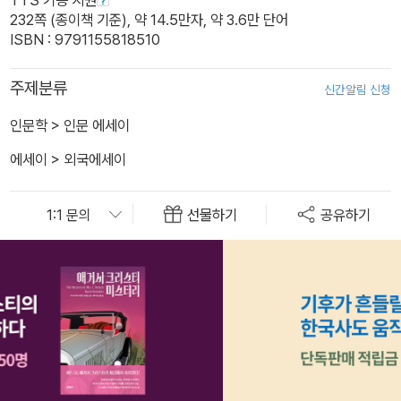
232쪽 (종이책 기준), 약 14.5만자, 약 3.6만 단어
ISBN : 9791155818510
주제분류
신간알림 신청
인문학
>
인문 에세이
에세이
>
외국에세이
선물하기
공유하기