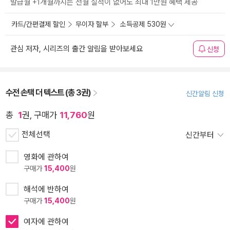
발급월 +1개월까지는 전월 실적이 없어도 최대 1만원 혜택 제공
카드/간편결제 할인
무이자 할부
소득공제 530원
관심 저자, 시리즈의 출간 알림을 받아보세요
신청
수전 손택 더 텍스트 (총 3권)
신간알림 신청
총
1
권, 구매가
11,760
원
전체선택
신간부터
영화에 관하여
구매가
15,400
원
해석에 반하여
구매가
15,400
원
여자에 관하여