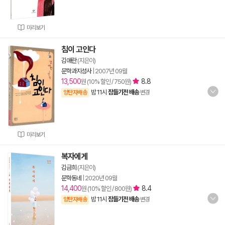
미리보기
침이 고인다
김애란
(지은이)
문학과지성사
|
2007년 09월
13,500
8.8
원 (10% 할인 / 750원)
밤 11시
잠들기전 배송
양탄자배송
변경
미리보기
복자에게
김금희
(지은이)
문학동네
|
2020년 09월
14,400
8.4
원 (10% 할인 / 800원)
밤 11시
잠들기전 배송
양탄자배송
변경