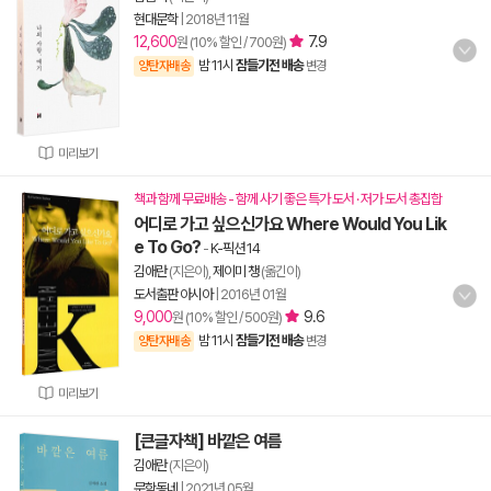
현대문학
|
2018년 11월
12,600
7.9
원 (10% 할인 / 700원)
밤 11시
잠들기전 배송
양탄자배송
변경
미리보기
책과 함께 무료배송 - 함께 사기 좋은 특가 도서 · 저가 도서 총집합
어디로 가고 싶으신가요 Where Would You Lik
e To Go?
-
K-픽션 14
김애란
(지은이),
제이미 챙
(옮긴이)
도서출판 아시아
|
2016년 01월
9,000
9.6
원 (10% 할인 / 500원)
밤 11시
잠들기전 배송
양탄자배송
변경
미리보기
[큰글자책] 바깥은 여름
김애란
(지은이)
문학동네
|
2021년 05월