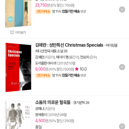
23,750
원 (5% 할인 / 750원)
밤 11시
잠들기전 배송
양탄자배송
변경
미리보기
김애란 : 성탄특선 Christmas Specials
-
바이링궐
에디션 한국 대표 소설 35
김애란
(지은이),
제이미 챙
(옮긴이),
전승희
(감수)
도서출판 아시아
|
2013년 10월
9,000
10.0
원 (10% 할인 / 500원)
밤 11시
잠들기전 배송
양탄자배송
변경
소돔의 의로운 혈육들
-
경기문학 26
성해나
(지은이)
청색종이
|
2019년 08월
4,500
원 (10% 할인 / 250원)
품절