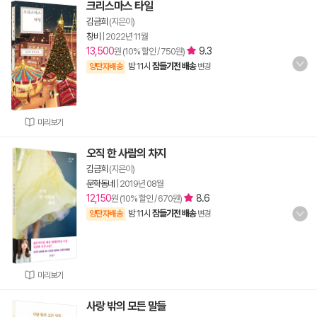
크리스마스 타일
김금희
(지은이)
창비
|
2022년 11월
13,500
9.3
원 (10% 할인 / 750원)
밤 11시
잠들기전 배송
양탄자배송
변경
미리보기
오직 한 사람의 차지
김금희
(지은이)
문학동네
|
2019년 08월
12,150
8.6
원 (10% 할인 / 670원)
밤 11시
잠들기전 배송
양탄자배송
변경
미리보기
사랑 밖의 모든 말들