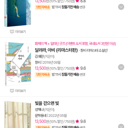
13,500
8.8
원 (10% 할인 / 750원)
밤 11시
잠들기전 배송
양탄자배송
변경
미리보기
화제의 책 + 알라딘 굿즈 (이벤트 도서 포함, 국내도서 3만원 이상)
달려라, 아비 (리마스터판)
-
창비 리마스터 소설선
김애란
(지은이)
창비
|
2019년 09월
13,500
9.6
원 (10% 할인 / 750원)
밤 11시
잠들기전 배송
양탄자배송
변경
미리보기
빛을 걷으면 빛
성해나
(지은이)
문학동네
|
2022년 05월
13,500
9.6
원 (10% 할인 / 750원)
밤 11시
잠들기전 배송
양탄자배송
변경