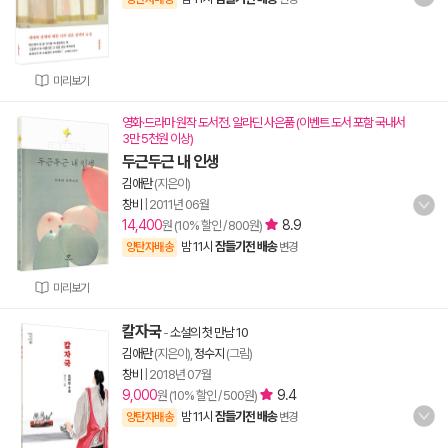
미리보기
영화·드라마 원작 도서전. 알라딘 사은품 (이벤트 도서 포함 국내서
3만 5천원 이상)
두근두근 내 인생
김애란
(지은이)
창비
|
2011년 06월
14,400
8.9
원 (10% 할인 / 800원)
밤 11시
잠들기전 배송
양탄자배송
변경
미리보기
칼자국
-
소설의 첫 만남 10
김애란
(지은이),
정수지
(그림)
창비
|
2018년 07월
9,000
9.4
원 (10% 할인 / 500원)
밤 11시
잠들기전 배송
양탄자배송
변경