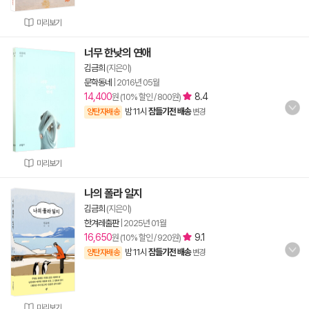
미리보기
너무 한낮의 연애
김금희
(지은이)
문학동네
|
2016년 05월
14,400
8.4
원 (10% 할인 / 800원)
밤 11시
잠들기전 배송
양탄자배송
변경
미리보기
나의 폴라 일지
김금희
(지은이)
한겨레출판
|
2025년 01월
16,650
9.1
원 (10% 할인 / 920원)
밤 11시
잠들기전 배송
양탄자배송
변경
미리보기