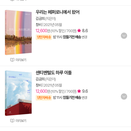
우리는 페퍼로니에서 왔어
김금희
(지은이)
창비
|
2021년 05월
12,600
8.6
원 (10% 할인 / 700원)
밤 11시
잠들기전 배송
양탄자배송
변경
미리보기
센티멘털도 하루 이틀
김금희
(지은이)
창비
|
2021년 05월
12,600
9.6
원 (10% 할인 / 700원)
밤 11시
잠들기전 배송
양탄자배송
변경
미리보기