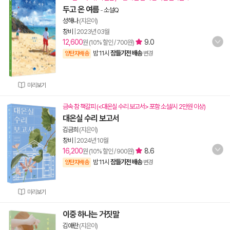
두고 온 여름
-
소설Q
성해나
(지은이)
창비
|
2023년 03월
12,600
9.0
원 (10% 할인 / 700원)
밤 11시
잠들기전 배송
양탄자배송
변경
미리보기
금속 참 책갈피 (<대온실 수리 보고서> 포함 소설/시 2만원 이상)
대온실 수리 보고서
김금희
(지은이)
창비
|
2024년 10월
16,200
8.6
원 (10% 할인 / 900원)
밤 11시
잠들기전 배송
양탄자배송
변경
미리보기
이중 하나는 거짓말
김애란
(지은이)