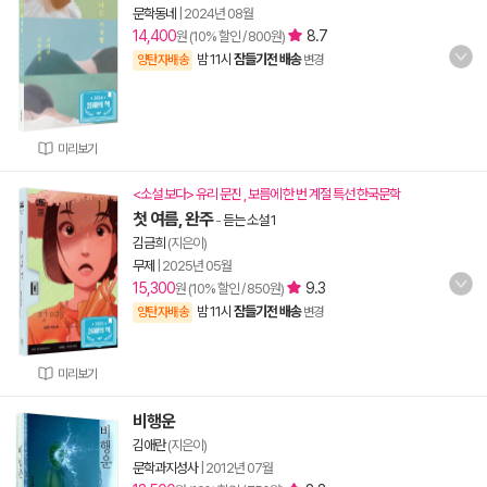
문학동네
|
2024년 08월
14,400
8.7
원 (10% 할인 / 800원)
밤 11시
잠들기전 배송
양탄자배송
변경
미리보기
<소설 보다> 유리 문진 , 보름에 한 번 계절 특선 한국문학
첫 여름, 완주
-
듣는 소설 1
김금희
(지은이)
무제
|
2025년 05월
15,300
9.3
원 (10% 할인 / 850원)
밤 11시
잠들기전 배송
양탄자배송
변경
미리보기
비행운
김애란
(지은이)
문학과지성사
|
2012년 07월