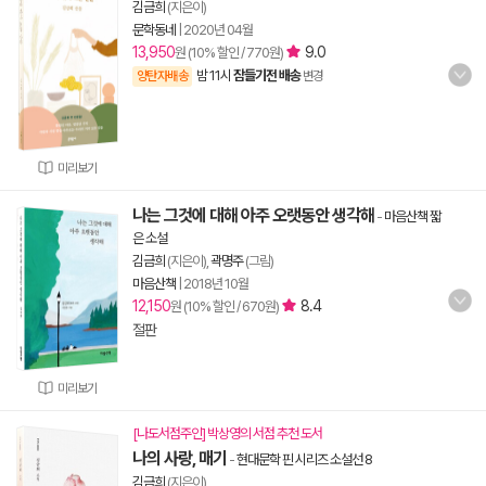
김금희
(지은이)
문학동네
|
2020년 04월
13,950
9.0
원 (10% 할인 / 770원)
밤 11시
잠들기전 배송
양탄자배송
변경
미리보기
나는 그것에 대해 아주 오랫동안 생각해
-
마음산책 짧
은 소설
김금희
(지은이),
곽명주
(그림)
마음산책
|
2018년 10월
12,150
8.4
원 (10% 할인 / 670원)
절판
미리보기
[나도서점주인] 박상영의 서점 추천 도서
나의 사랑, 매기
-
현대문학 핀 시리즈 소설선 8
김금희
(지은이)