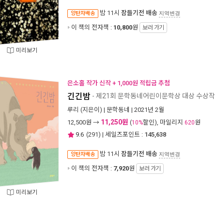
밤 11시
잠들기전 배송
양탄자배송
지역변경
이 책의 전자책 :
10,800
원
보러 가기
미리보기
은소홀 작가 신작 + 1,000원 적립금 추첨
긴긴밤
- 제21회 문학동네어린이문학상 대상 수상작
루리
(지은이) |
문학동네
| 2021년 2월
11,250원
12,500
원 →
(
할인), 마일리지
원
10%
620
9.6
(
291
) | 세일즈포인트 :
145,638
밤 11시
잠들기전 배송
양탄자배송
지역변경
이 책의 전자책 :
7,920
원
보러 가기
미리보기