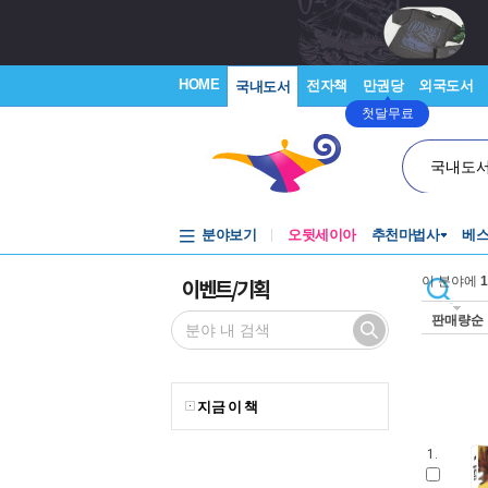
HOME
전자책
만권당
외국도서
국내도서
첫달무료
국내도
분야보기
오뒷세이아
추천마법사
베
이벤트/기획
이 분야에
1
판매량순
지금 이 책
1.