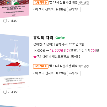
밤 11시
잠들기전 배송
양탄자배송
지역변경
이 책의 전자책 :
9,450
원
보러 가기
미리보기
홍학의 자리
Choice
정해연
(지은이) |
엘릭시르
| 2021년 7월
12,600원
14,000
원 →
(
할인), 마일리지
원
10%
700
7.1
(
201
) | 세일즈포인트 :
50,032
밤 11시
잠들기전 배송
양탄자배송
지역변경
이 책의 전자책 :
8,820
원
보러 가기
미리보기