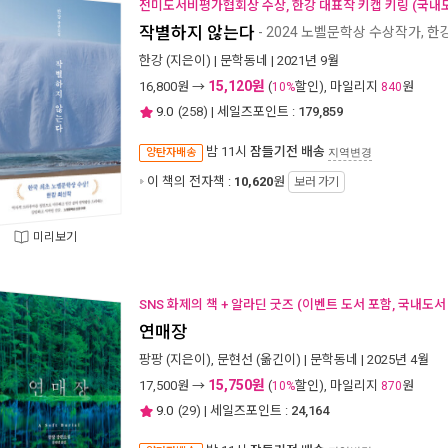
전미도서비평가협회상 수상, 한강 대표작 키캡 키링 (국내도
작별하지 않는다
- 2024 노벨문학상 수상작가, 
한강
(지은이) |
문학동네
| 2021년 9월
15,120원
16,800
원 →
(
할인), 마일리지
원
10%
840
9.0
(
258
) | 세일즈포인트 :
179,859
밤 11시
잠들기전 배송
양탄자배송
지역변경
이 책의 전자책 :
10,620
원
보러 가기
미리보기
SNS 화제의 책 + 알라딘 굿즈 (이벤트 도서 포함, 국내도서
연매장
팡팡
(지은이),
문현선
(옮긴이) |
문학동네
| 2025년 4월
15,750원
17,500
원 →
(
할인), 마일리지
원
10%
870
9.0
(
29
) | 세일즈포인트 :
24,164