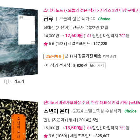
스티치 노트 (<오늘의 젊은 작가 > 시리즈 2권 이상 구매 시
급류
오늘의 젊은 작가 40
ㅣ
Choice
정대건
(지은이) |
민음사
| 2022년 12월
12,600원
14,000
원 →
(
할인), 마일리지
원
10%
700
6.6
(
153
) | 세일즈포인트 :
127,225
밤 11시
잠들기전 배송
양탄자배송
지역변경
이 책의 전자책 :
8,820
원
보러 가기
미리보기
전미도서비평가협회상 수상, 한강 대표작 키캡 키링 (국내도
소년이 온다
- 2024 노벨문학상 수상작가
Choice
한강
(지은이) |
창비
| 2014년 5월
13,500원
15,000
원 →
(
할인), 마일리지
원
10%
750
9.6
(
1060
) | 세일즈포인트 :
325,607