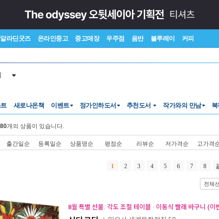
알라딘굿즈
온라인중고
중고매장
우주점
음반
블루레이
커피
서
스트
새로나온책
이벤트
정가인하도서
추천도서
작가와의 만남
북
80
개의 상품이 있습니다.
출간일순
등록일순
상품명순
평점순
리뷰순
저가격순
고가격
1
2
3
4
5
6
7
8
전체
8월 특별 선물. 각도 조절 테이블 · 이동식 빨래 바구니 (이