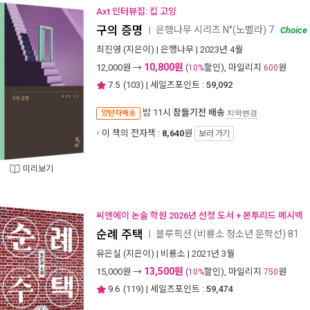
Axt 인터뷰집: 킵 고잉
구의 증명
은행나무 시리즈 N°(노벨라) 7
ㅣ
Choice
최진영
(지은이) |
은행나무
| 2023년 4월
10,800원
12,000
원 →
(
할인), 마일리지
원
10%
600
7.5
(
103
) | 세일즈포인트 :
59,092
밤 11시
잠들기전 배송
양탄자배송
지역변경
이 책의 전자책 :
8,640
원
보러 가기
미리보기
씨앤에이 논술 학원 2026년 선정 도서 + 본투리드 메시백
순례 주택
블루픽션 (비룡소 청소년 문학선) 81
ㅣ
유은실
(지은이) |
비룡소
| 2021년 3월
13,500원
15,000
원 →
(
할인), 마일리지
원
10%
750
9.6
(
119
) | 세일즈포인트 :
59,474