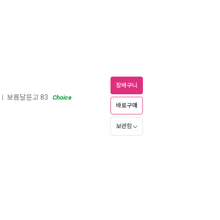
장바구니
보름달문고 83
ㅣ
Choice
바로구매
보관함