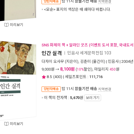
밤 11시
잠들기전 배송
양탄자배송
지역변경
<모순> 표지의 색상은 매 쇄마다 바뀝니다.
미리보기
SNS 화제의 책 + 알라딘 굿즈 (이벤트 도서 포함, 국내도서
인간 실격
민음사 세계문학전집 103
ㅣ
다자이 오사무
(지은이),
김춘미
(옮긴이) |
민음사
| 2004년
8,100원
9,000
원 →
(
할인), 마일리지
원
10%
450
8.5
(
400
) | 세일즈포인트 :
111,716
밤 11시
잠들기전 배송
양탄자배송
지역변경
이 책의 전자책 :
5,670
원
보러 가기
미리보기