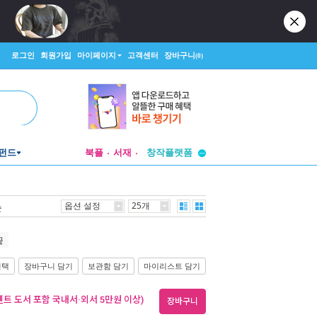
로그인
회원가입
마이페이지
고객센터
장바구니
(0)
투비컨티뉴드
펀드
북플
서재
창작플랫폼
투비컨티뉴드
옵션 설정
25개
순
끝
선택
장바구니 담기
보관함 담기
마이리스트 담기
벤트 도서 포함 국내서·외서 5만원 이상)
장바구니