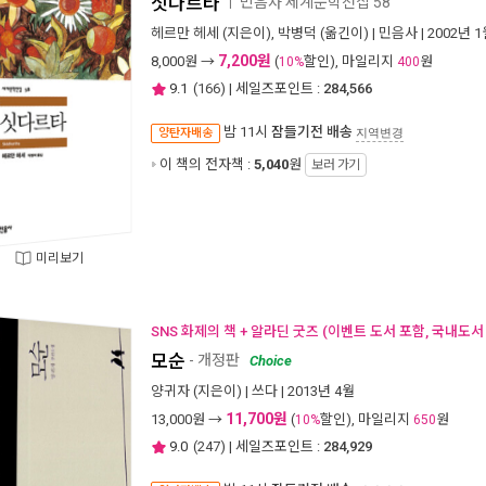
싯다르타
민음사 세계문학전집 58
ㅣ
헤르만 헤세
(지은이),
박병덕
(옮긴이) |
민음사
| 2002년 
7,200원
8,000
원 →
(
할인), 마일리지
원
10%
400
9.1
(
166
) | 세일즈포인트 :
284,566
밤 11시
잠들기전 배송
양탄자배송
지역변경
이 책의 전자책 :
5,040
원
보러 가기
미리보기
SNS 화제의 책 + 알라딘 굿즈 (이벤트 도서 포함, 국내도서
모순
- 개정판
Choice
양귀자
(지은이) |
쓰다
| 2013년 4월
11,700원
13,000
원 →
(
할인), 마일리지
원
10%
650
9.0
(
247
) | 세일즈포인트 :
284,929