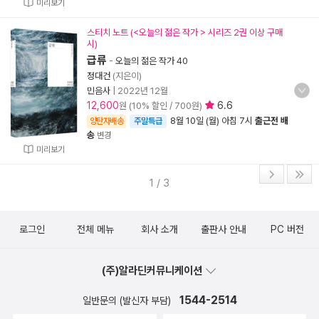
미리보기
스티치 노트 (<오늘의 젊은 작가 > 시리즈 2권 이상 구매
시)
급류
-
오늘의 젊은 작가 40
정대건
(지은이)
민음사
|
2022년 12월
12,600
6.6
원 (10% 할인 / 700원)
8월 10일 (월) 아침 7시
출근전 배
양탄자배송
주말특급
송
변경
미리보기
1 / 3
로그인
전체 메뉴
회사 소개
출판사 안내
PC 버전
(주)알라딘커뮤니케이션
1544-2514
일반문의 (발신자 부담)