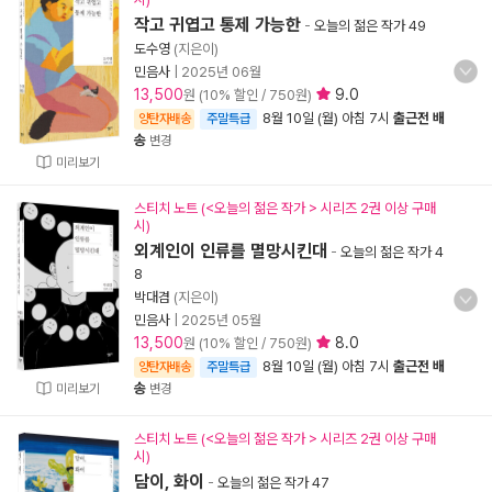
작고 귀엽고 통제 가능한
-
오늘의 젊은 작가 49
도수영
(지은이)
민음사
|
2025년 06월
13,500
9.0
원 (10% 할인 / 750원)
8월 10일 (월) 아침 7시
출근전 배
양탄자배송
주말특급
송
변경
미리보기
스티치 노트 (<오늘의 젊은 작가 > 시리즈 2권 이상 구매
시)
외계인이 인류를 멸망시킨대
-
오늘의 젊은 작가 4
8
박대겸
(지은이)
민음사
|
2025년 05월
13,500
8.0
원 (10% 할인 / 750원)
8월 10일 (월) 아침 7시
출근전 배
양탄자배송
주말특급
송
미리보기
변경
스티치 노트 (<오늘의 젊은 작가 > 시리즈 2권 이상 구매
시)
담이, 화이
-
오늘의 젊은 작가 47