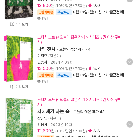
13,500
9.0
원 (10% 할인 / 750원)
8월 10일 (월) 아침 7시
출근전 배
양탄자배송
주말특급
송
변경
미리보기
스티치 노트 (<오늘의 젊은 작가 > 시리즈 2권 이상 구매
시)
나의 천사
-
오늘의 젊은 작가 44
이희주
(지은이)
민음사
|
2024년 03월
13,500
8.7
원 (10% 할인 / 750원)
8월 10일 (월) 아침 7시
출근전 배
양탄자배송
주말특급
송
변경
미리보기
스티치 노트 (<오늘의 젊은 작가 > 시리즈 2권 이상 구매
시)
치치새가 사는 숲
-
오늘의 젊은 작가 43
장진영
(지은이)
민음사
|
2023년 10월
12,600
8.8
원 (10% 할인 / 700원)