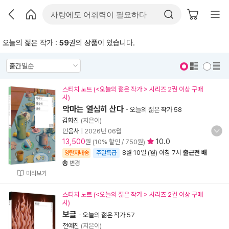
오늘의 젊은 작가 :
59
권의 상품이 있습니다.
표지 보기
표지 안보기
스티치 노트 (<오늘의 젊은 작가 > 시리즈 2권 이상 구매
시)
악마는 열심히 산다
-
오늘의 젊은 작가 58
김화진
(지은이)
민음사
|
2026년 06월
13,500
10.0
원 (10% 할인 / 750원)
8월 10일 (월) 아침 7시
출근전 배
양탄자배송
주말특급
송
변경
미리보기
스티치 노트 (<오늘의 젊은 작가 > 시리즈 2권 이상 구매
시)
보글
-
오늘의 젊은 작가 57
전예진
(지은이)