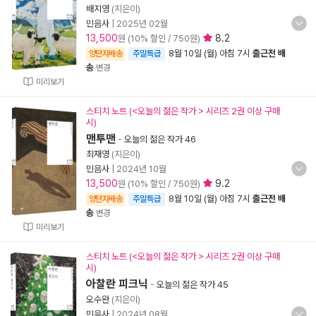
배지영
(지은이)
민음사
|
2025년 02월
13,500
8.2
원 (10% 할인 / 750원)
8월 10일 (월) 아침 7시
출근전 배
양탄자배송
주말특급
송
변경
미리보기
스티치 노트 (<오늘의 젊은 작가 > 시리즈 2권 이상 구매
시)
맨투맨
-
오늘의 젊은 작가 46
최재영
(지은이)
민음사
|
2024년 10월
13,500
9.2
원 (10% 할인 / 750원)
8월 10일 (월) 아침 7시
출근전 배
양탄자배송
주말특급
송
변경
미리보기
스티치 노트 (<오늘의 젊은 작가 > 시리즈 2권 이상 구매
시)
아찰란 피크닉
-
오늘의 젊은 작가 45
오수완
(지은이)
민음사
|
2024년 08월