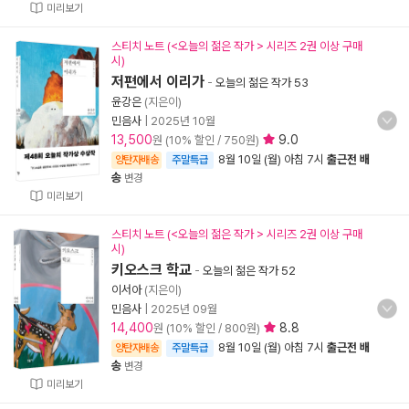
미리보기
스티치 노트 (<오늘의 젊은 작가 > 시리즈 2권 이상 구매
시)
저편에서 이리가
-
오늘의 젊은 작가 53
윤강은
(지은이)
민음사
|
2025년 10월
13,500
9.0
원 (10% 할인 / 750원)
8월 10일 (월) 아침 7시
출근전 배
양탄자배송
주말특급
송
변경
미리보기
스티치 노트 (<오늘의 젊은 작가 > 시리즈 2권 이상 구매
시)
키오스크 학교
-
오늘의 젊은 작가 52
이서아
(지은이)
민음사
|
2025년 09월
14,400
8.8
원 (10% 할인 / 800원)
8월 10일 (월) 아침 7시
출근전 배
양탄자배송
주말특급
송
변경
미리보기