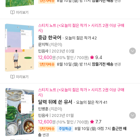
8월 10일 (월) 밤 11시
잠들기전 배송
양탄자배송
변경
미리보기
스티치 노트 (<오늘의 젊은 작가 > 시리즈 2권 이상 구매
시)
중급 한국어
-
오늘의 젊은 작가 42
문지혁
(지은이)
민음사
|
2023년 03월
12,600
9.4
원 (10% 할인 / 700원)
8월 10일 (월) 밤 11시
잠들기전 배송
양탄자배송
변경
미리보기
스티치 노트 (<오늘의 젊은 작가 > 시리즈 2권 이상 구매
시)
달력 뒤에 쓴 유서
-
오늘의 젊은 작가 41
민병훈
(지은이)
민음사
|
2023년 01월
12,600
7.7
원 (10% 할인 / 700원)
8월 10일 (월) 아침 7시
출근전 배
양탄자배송
주말특급
송
변경