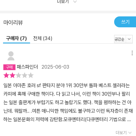
더보기
쓰기
마이리뷰
구매자 (7)
전체 (34)
메뉴
패스파인더
2025-06-03
일본 아마존 호러 sf 판타지 분야 1위 30만부 돌파 베스트 셀러라는
카피에 혹해 구매한 책이다. 다 읽고 나서, 이런 책이 30만부나 팔리
는 일본 출판계가 부럽기도 하고 놀랍기도 했다. 책을 폄하하는 건 아
닌데. 뭐랄까.. .여튼 매니악한 책임에도 불구하고 이런 독자층이 존재
하는 일본문화의 저력에 감탄함.모큐멘터리(다큐멘터리 기법으로 허
구를 실제처럼 촬영한 영화기법을 빌려, 마치 실제로 있었던 일임직
더보기