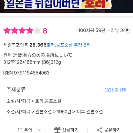
8
100자평 59편
리뷰 34편
세일즈포인트
28,366
호러.공포소설 주간 8위
원제 近畿地方のある場所について
312쪽
128*188mm (B6)
312g
ISBN 9791194654063
주제분류
신간알림 신청
소설/시/희곡
>
호러.공포소설
소설/시/희곡
>
일본소설
>
1950년대 이후 일본소설
선물하기
공유하기