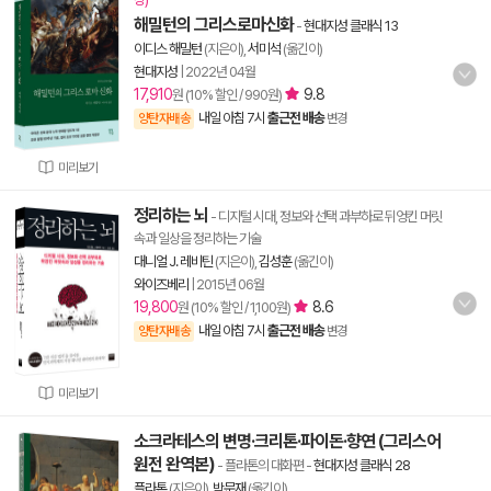
해밀턴의 그리스로마신화
-
현대지성 클래식 13
이디스 해밀턴
(지은이),
서미석
(옮긴이)
현대지성
|
2022년 04월
17,910
9.8
원 (10% 할인 / 990원)
내일 아침 7시
출근전 배송
양탄자배송
변경
미리보기
정리하는 뇌
- 디지털 시대, 정보와 선택 과부하로 뒤엉킨 머릿
속과 일상을 정리하는 기술
대니얼 J. 레비틴
(지은이),
김성훈
(옮긴이)
와이즈베리
|
2015년 06월
19,800
8.6
원 (10% 할인 / 1,100원)
내일 아침 7시
출근전 배송
양탄자배송
변경
미리보기
소크라테스의 변명·크리톤·파이돈·향연 (그리스어
원전 완역본)
- 플라톤의 대화편
-
현대지성 클래식 28
플라톤
(지은이),
박문재
(옮긴이)