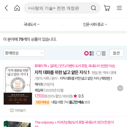
국내도서
인문·사회·종교
이 분야에
79
개의 상품이 있습니다.
옵션
화제의 책 + 알라딘 굿즈 (이벤트 도서 포함, 국내도서 3만원 이상)
지적 대화를 위한 넓고 얕은 지식 1
- 현실 편 : 역사 / 경제
/ 정치 / 사회 / 윤리
-
지적 대화를 위한 넓고 얕은 지식 (개정판) 1
채사장
(지은이)
웨일북
|
2020년 02월
17,100
9.5
원 (10% 할인 / 950원)
내일 아침 7시
출근전 배송
양탄자배송
변경
미리보기
The odyssey + 티셔츠(대상도서 포함 국내도서 3만 5천 원 이
상)