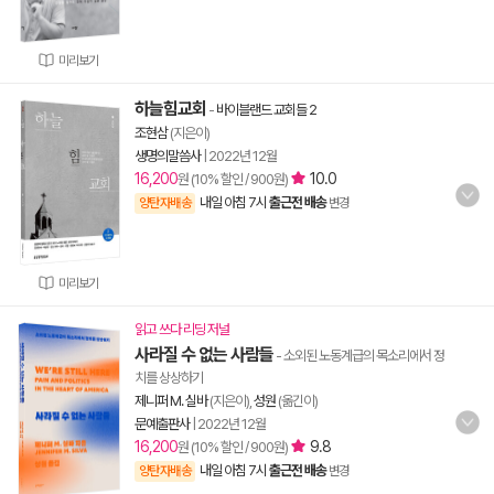
미리보기
하늘힘교회
-
바이블랜드 교회들 2
조현삼
(지은이)
생명의말씀사
|
2022년 12월
16,200
10.0
원 (10% 할인 / 900원)
내일 아침 7시
출근전 배송
양탄자배송
변경
미리보기
읽고 쓰다 리딩 저널
사라질 수 없는 사람들
- 소외된 노동계급의 목소리에서 정
치를 상상하기
제니퍼 M. 실바
(지은이),
성원
(옮긴이)
문예출판사
|
2022년 12월
16,200
9.8
원 (10% 할인 / 900원)
내일 아침 7시
출근전 배송
양탄자배송
변경