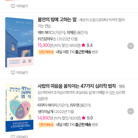
미리보기
불안의 밤에 고하는 말
- 세상의 소음으로부터 서서히 멀어
지는 연습
매트 헤이그
(지은이),
최재은
(옮긴이)
위즈덤하우스
|
2022년 12월
15,300
9.4
원 (10% 할인 / 850원)
내일 아침 7시
출근전 배송
양탄자배송
변경
미리보기
사람의 마음을 움직이는 47가지 심리학 법칙
- 행동
심리학에서 조직심리학까지 초보라도 쉽게 이해할 수 있는 심리학
입문서!
타쿠미 에이지
(지은이),
최우영
(옮긴이)
생각의날개
|
2022년 11월
14,850
9.9
원 (10% 할인 / 820원)
내일 아침 7시
출근전 배송
양탄자배송
변경
미리보기