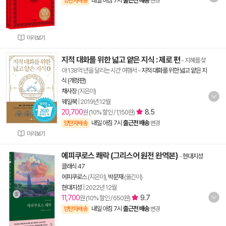
내일 아침 7시
출근전 배송
양탄자배송
변경
미리보기
지적 대화를 위한 넓고 얕은 지식 : 제로 편
- 지혜를 찾
아 138억 년을 달리는 시간 여행서
-
지적 대화를 위한 넓고 얕은 지
식 (개정판)
채사장
(지은이)
웨일북
|
2019년 12월
20,700
8.5
원 (10% 할인 / 1,150원)
내일 아침 7시
출근전 배송
양탄자배송
변경
미리보기
에피쿠로스 쾌락 (그리스어 원전 완역본)
-
현대지성
클래식 47
에피쿠로스
(지은이),
박문재
(옮긴이)
현대지성
|
2022년 12월
11,700
9.7
원 (10% 할인 / 650원)
내일 아침 7시
출근전 배송
양탄자배송
변경