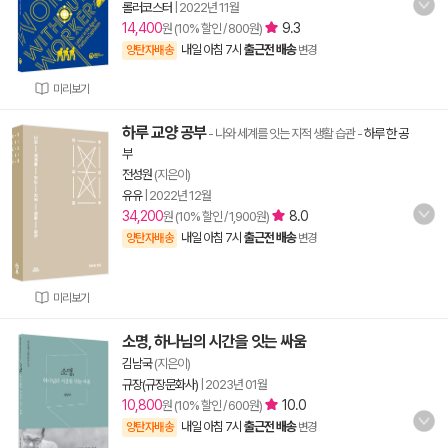
롤러코스터
|
2022년 11월
14,400
9.3
원 (10% 할인 / 800원)
내일 아침 7시
출근전 배송
양탄자배송
변경
미리보기
하루 교양 공부
- 나와 세계를 잇는 지적 생활 습관
-
하루 한 공
부
전성원
(지은이)
유유
|
2022년 12월
34,200
8.0
원 (10% 할인 / 1,900원)
내일 아침 7시
출근전 배송
양탄자배송
변경
미리보기
소명, 하나님의 시간을 잇는 싸움
김남국
(지은이)
규장(규장문화사)
|
2023년 01월
10,800
10.0
원 (10% 할인 / 600원)
내일 아침 7시
출근전 배송
양탄자배송
변경