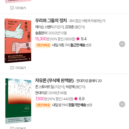
미리보기
우리와 그들의 정치
- 파시즘은 어떻게 작동하는가
제이슨 스탠리
(지은이),
김정훈
(옮긴이)
솔출판사
|
2022년 12월
15,300
9.4
원 (10% 할인 / 850원)
내일 아침 7시
출근전 배송
양탄자배송
변경
미리보기
자유론 (무삭제 완역본)
-
현대지성 클래식 20
존 스튜어트 밀
(지은이),
박문재
(옮긴이)
현대지성
|
2018년 06월
7,920
8.9
원 (10% 할인 / 440원)
내일 밤 11시
잠들기전 배송
양탄자배송
변경
미리보기