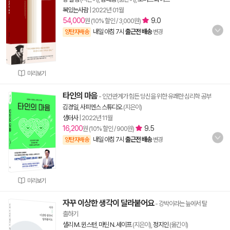
복있는사람
|
2022년 01월
54,000
9.0
원 (10% 할인 / 3,000원)
내일 아침 7시
출근전 배송
양탄자배송
변경
미리보기
타인의 마음
- 인간관계가 힘든 당신을 위한 유쾌한 심리학 공부
김경일
,
사피엔스 스튜디오
(지은이)
샘터사
|
2022년 11월
16,200
9.5
원 (10% 할인 / 900원)
내일 아침 7시
출근전 배송
양탄자배송
변경
미리보기
자꾸 이상한 생각이 달라붙어요
- 강박이라는 늪에서 탈
출하기
샐리 M. 윈스턴
,
마틴 N. 세이프
(지은이),
정지인
(옮긴이)