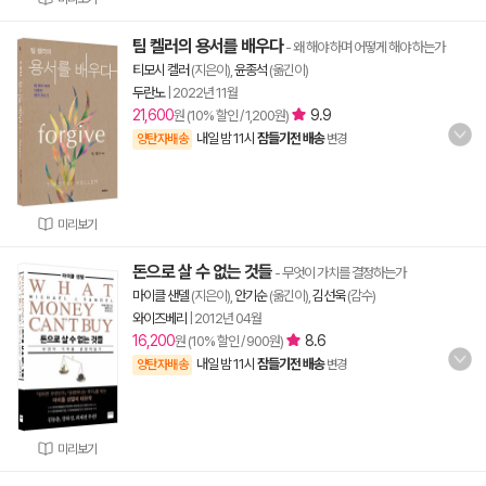
팀 켈러의 용서를 배우다
- 왜 해야 하며 어떻게 해야 하는가
티모시 켈러
(지은이),
윤종석
(옮긴이)
두란노
|
2022년 11월
21,600
9.9
원 (10% 할인 / 1,200원)
내일 밤 11시
잠들기전 배송
양탄자배송
변경
미리보기
돈으로 살 수 없는 것들
- 무엇이 가치를 결정하는가
마이클 샌델
(지은이),
안기순
(옮긴이),
김선욱
(감수)
와이즈베리
|
2012년 04월
16,200
8.6
원 (10% 할인 / 900원)
내일 밤 11시
잠들기전 배송
양탄자배송
변경
미리보기