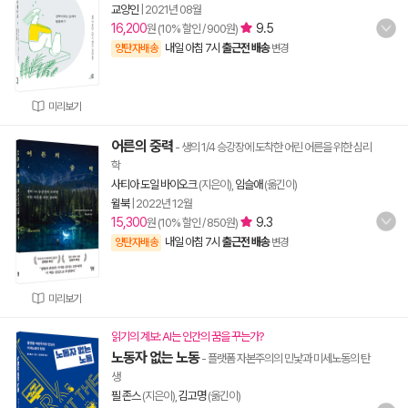
교양인
|
2021년 08월
16,200
9.5
원 (10% 할인 / 900원)
내일 아침 7시
출근전 배송
양탄자배송
변경
미리보기
어른의 중력
- 생의 1/4 승강장에 도착한 어린 어른을 위한 심리
학
사티아 도일 바이오크
(지은이),
임슬애
(옮긴이)
윌북
|
2022년 12월
15,300
9.3
원 (10% 할인 / 850원)
내일 아침 7시
출근전 배송
양탄자배송
변경
미리보기
읽기의 계보: AI는 인간의 꿈을 꾸는가?
노동자 없는 노동
- 플랫폼 자본주의의 민낯과 미세노동의 탄
생
필 존스
(지은이),
김고명
(옮긴이)