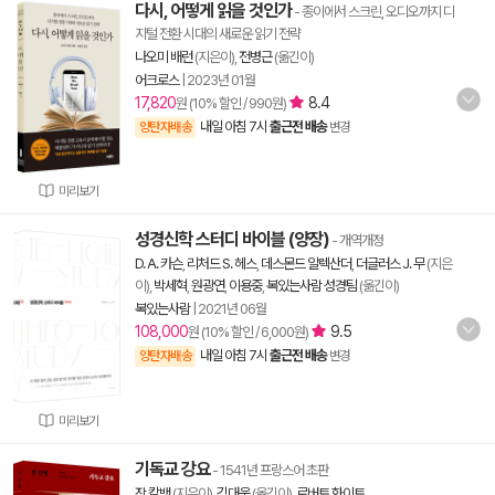
다시, 어떻게 읽을 것인가
- 종이에서 스크린, 오디오까지 디
지털 전환 시대의 새로운 읽기 전략
나오미 배런
(지은이),
전병근
(옮긴이)
어크로스
|
2023년 01월
17,820
8.4
원 (10% 할인 / 990원)
내일 아침 7시
출근전 배송
양탄자배송
변경
미리보기
성경신학 스터디 바이블 (양장)
- 개역개정
D. A. 카슨
,
리처드 S. 헤스
,
데스몬드 알렉산더
,
더글러스 J. 무
(지은
이),
박세혁
,
원광연
,
이용중
,
복있는사람 성경팀
(옮긴이)
복있는사람
|
2021년 06월
108,000
9.5
원 (10% 할인 / 6,000원)
내일 아침 7시
출근전 배송
양탄자배송
변경
미리보기
기독교 강요
- 1541년 프랑스어 초판
장 칼뱅
(지은이),
김대웅
(옮긴이),
로버트 화이트