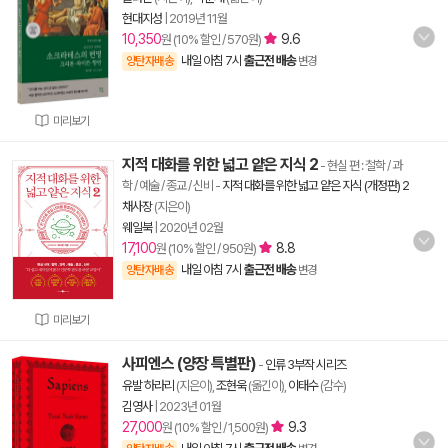
현대지성
|
2019년 11월
10,350
9.6
원 (10% 할인 / 570원)
내일 아침 7시
출근전 배송
양탄자배송
변경
미리보기
지적 대화를 위한 넓고 얕은 지식 2
- 현실 편 : 철학 / 과
학 / 예술 / 종교 / 신비
-
지적 대화를 위한 넓고 얕은 지식 (개정판) 2
채사장
(지은이)
웨일북
|
2020년 02월
17,100
8.8
원 (10% 할인 / 950원)
내일 아침 7시
출근전 배송
양탄자배송
변경
미리보기
사피엔스 (양장 특별판)
-
인류 3부작 시리즈
유발 하라리
(지은이),
조현욱
(옮긴이),
이태수
(감수)
김영사
|
2023년 01월
27,000
9.3
원 (10% 할인 / 1,500원)