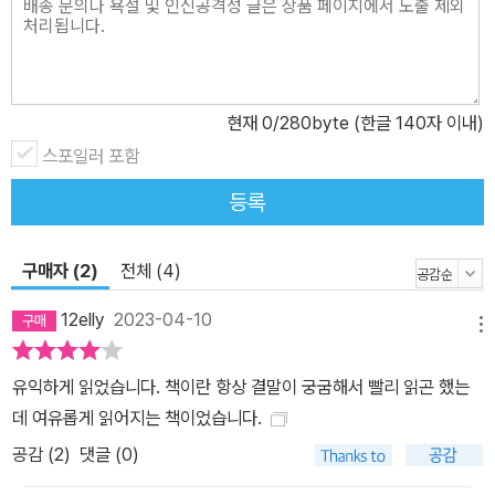
신 성과를 고루 담고 있어, 《사피엔스》를 읽고 나면 웬만한 분야의 주
요 저서들을 두루 섭렵한 셈이 된다. 그러면서도 그는 결코 가볍지 않
은 주제들을 무겁지 않게 풀어낼 줄 안다. 각 분야의 연구 성과들을 소
화해 이야기의 토대와 큰 줄기로 삼되 절묘한 지점에서 자신만의 추
현재
0
/280byte (한글 140자 이내)
론과 상상으로 가지를 뻗는다. 자연과 문화, 물질과 의식, 성과 속, 종
교와 과학, 민주주의와 민족주의, 정체성과 의미, 알고리즘과 데이터
스포일러 포함
같은 굵직굵직한 학문적 담론이 그의 손에서는 흥미진진한 스토리로
등록
둔갑한다. 변방의 유인원 호모 사피엔스는 어떻게 세상의 지배자가
되었는가? 수렵채집을 하던 우리 조상들은 어떻게 한곳에 모여 도시
구매자 (2)
전체 (4)
와 왕국을 건설했는가? 인간은 왜 지구 역사상 가장 치명적인 동물이
되었는가? 과학은 모든 종교의 미래인가? 인간의 유효기간은 언제까
12elly
2023-04-10
메뉴
지인가? 인류의 시원부터 인지혁명, 농업혁명, 과학혁명을 거쳐 끊임
없이 진화해온 인간의 역사를 생물학, 경제학, 종교학, 심리학, 철학
유익하게 읽었습니다. 책이란 항상 결말이 궁굼해서 빨리 읽곤 했는
등 여러 학문의 경계를 넘나들며 다양하고 생생하게 조명한 전인미답
데 여유롭게 읽어지는 책이었습니다.
의 문제작 《사피엔스》. 당신은 이 책을 사랑할 수밖에 없다(제레드 다
공감 (
2
)
댓글 (0)
이아몬드).