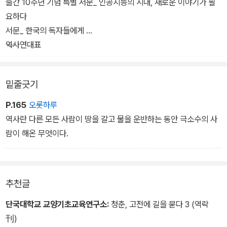
출간 10주년 기념 특별 서문_ 인공지능의 시대, 새로운 이야기가 필
이번 특별판에는 2011년 원서 출간 이후 10년을 돌아보고 위기 상황
요하다
을 맞은 인류에게 건네는 제언이 특별 서문으로 수록되었다. 현재 인
서문_ 한국의 독자들에게
류는 그 어느 때보다 어려운 상황을 맞고 있다. 난국을 헤쳐나가기 위
역사연대표
해 무엇을 해야 할까? 저자는 더 나은 세상을 위한 키워드로 ‘인간 이
해’를 강조한다. 출간 10주년 서문이지만 글로벌 베스트셀러를 출간
밑줄긋기
한 개인적인 소회보다는 유례없는 난관을 헤쳐나가기 위해 동료 사피
엔스에게 전하는 호소가 담겨 있다.
P.165
오롯하루
역사란 다른 모든 사람이 땅을 갈고 물을 운반하는 동안 극소수의 사
람이 해온 무엇이다.
추천글
단국대학교 교양기초교육연구소:
청춘, 고전에 길을 묻다 3 (역락
刊)