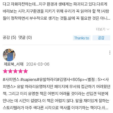
다고 자화자찬하는데...지구 환경과 생태계는 파괴되고 있다.다르게
바라보는 시각.지구환경을 지키기 위해 우리가 꼭 읽어야 할 책 !사람
들이 정착하면서 부수적으로 생기는 것들.삶에 꼭 필요한 것은 아니
지만...편리함과 즐거움을 준다.쾌락을 알고 나면 더 찾게되는 본능.그
더보기
래서 우린 문화 생활을 즐기며 또 다른 자극을 위해 모험을 떠나기도
공감 (
5
)
댓글 (0)
한다.첫 서문을 읽고 충격 받았다.읽으면서 어색함도 못 느꼈고,이상
하다는 생각도 안들었는데...인공지능이 쓴 글이라니...🙄🙄🙄당사
자인 유발 하라리는 자신의 스타일로 쓴 글이 아닌것을 알고 일자리
메뉴
를 뺏기지 않을거라 말을 했지만...글쓰기를 못하는 학생들에겐 과제
제로북_서재
2024-03-06
를 해결할 수 있는 하나의 방법으로 자리 잡을 것 같다.인간의 능력은
어디까지 일까 ?인간의 역사를 세 가지 혁명으로 나누어 설명하고 있
#사피엔스 #sapiens#유발하라리#김영사<605p><별점 : 5><사
는데인지혁명 ㅡ 똑똑해지는 시기농업혁명 ㅡ 자연을 길들여 우리가
피엔스> 유발 하라리유명하지만 페이지에 무서워 접근하기 어려웠던
원하는 일을 하게 만든 시기과학혁명 ㅡ 우리가 위험할 정도의 힘을
책. 그리고 이리 유명한 책은 어쩐지 어려울 것이라는 선입견 덕분에
갖게 된 시기이렇게 차례로 겪으며 우리만의 문화를 만들었다.경제
만나는 데 시간이 걸렸다.이 책은 어렵지 않다. 말을 재미있게 잘하는
적, 물질적 풍요로움이 지금의 편리함을 만든 것이다그러나 사피엔스
스토리텔러가 아주 색다른 시각으로 역사를 이야기하는 책이다.쉬운
에서는 다르게 말하고 있다.'멸종의 물결'이라고...수렵채집인의 확산