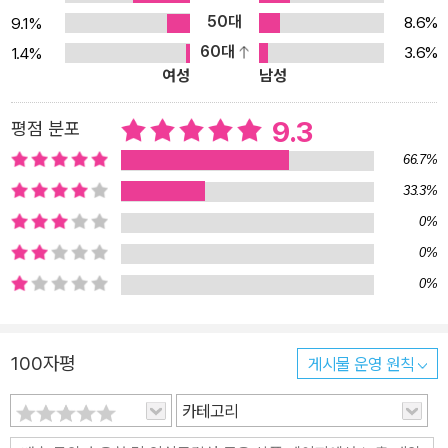
대, 컴퓨터 프로그램이 아니라 인간의 마음을 이해할 때 새로운 길이
50대
8.6%
9.1%
열릴 것이라고 저자는 말한다. 인류는 신과 국가와 기업에 대한 허구
60대
3.6%
1.4%
의 이야기를 만들어내 문명을 탄생시켜 발전해왔다. “인간은 다른 어
여성
남성
떤 동물보다 더 많은 사실을 알지만, 또한 더 많은 허구를 믿는다. 이
런 이야기들이 우리 사회의 근간이자 우리 삶에 의미를 주는 원천이
9.3
평점 분포
다.” 그래서 새로운 시대를 맞아 새로운 이야기를 만들어낼 인간의 마
66.7%
음을 아는 것이 코딩을 아는 것보다 중요하다. 기술 전문가, 경제학자
33.3%
의 지식뿐 아니라 시인과 철학자, 역사가의 지혜가 더욱 필요한 이유
0%
다. 인간의 역사와 미래에 대한 가장 논쟁적이고 대담한 대서사 문명
의 배를 타고 진화의 바다를 항해한 인류는 이제 어디로 나아갈 것인
0%
가! 《사피엔스》는 풍부한 지식·정보를 번뜩이는 스토리텔링으로 직조
0%
해 보기 드물게 재미있는 인문교양서다. 벽돌책이지만 많은 독자의
선택을 받는 이유다. 폭넓은 지식에다 대담한 해석과 통찰에, 대중을
100자평
게시물 운영 원칙
흡인하는 경쾌한 글솜씨까지 겸비한 하라리의 책을 읽는 경험은 성대
한 지적 향연에 초대받는 즐거움을 준다. 고고인류학부터 정치, 사회,
카테고리
경제, 문화, 생명공학, 정보기술, 데이터과학에 이르는 신구 학문의 최