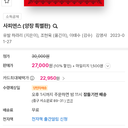
소득공제
사피엔스 (양장 특별판)
유발 하라리
(지은이),
조현욱
(옮긴이),
이태수
(감수)
김영사
2023-0
1-27
정가
30,000원
27,000
판매가
원
(10% 할인) +
마일리지 1,500원
22,950
카드최대혜택가
원
수령예상일
양탄자배송
오후 1시까지 주문하면 밤 11시
잠들기전 배송
(중구 서소문로 89-31 )
변경
배송료
무료
전자책
전자책 출간알림 신청