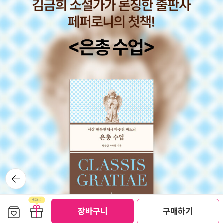
고 숫자를 하나 하나 정성 들여서 말이다. 그 아이의 표정은 '중국 역
사는 진짜 오래됐어. 너네보다 훨씬 말이야. 멋지지? 역시 중화사상
짱!' 뭐 그런 걸 담고 있었다. 그 때 우리의 반응은 살짝 흥분해서 아
니, 중국어로 우리도 실제로는 저거만큼 됐다 이거를 어떻게 말하지?
이거였다. 하하하하하중국만 가면 뭐든지 과장하게 되는 건지는 몰라
도 우리들의 저 대화는 아직까지도 웃기고 부끄럽다. 지금 그 때로 돌
아가면 적어도 그 말은 했을텐데. '너 지구의 나이는 알고 있니?', '현
생인류가 언제 출현한 지 아니?', '최초 문명은 중국 아니잖아.' 뭐 이
런 말 말이다. 이 이야기는 어찌보면 <사피엔스>를 이해하기 좋은 이
야기일지도 모른다. 호모 사피엔스 종만이 지구상에 살아남았는지를
살펴보다 보면 인지혁명을 빼 놓을 수가 없고, 그 '상상력'이 호모 사
피엔스라는 종을 국가, 종교, 이데올로기 등으로 엮어 하나로 묶어주
는 역할을 하게 되니까 말이다. 중국의 역사가 20억년 혹은 200억년
뒤로가
기
은 되었다고 말하는 것 역시 '상상력'이 발휘된 것이니, 호모 사피엔스
의 상상력은 어마어마하다. 지금도 여전히 인종 청소니, 전쟁이니 이
보관함담기
선물하기
장바구니
구매하기
런 일들이 자행되는 것을 보면 유발 하라리의 주장에 손을 들어주고