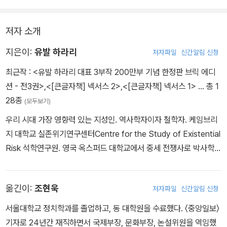
저자 소개
지은이:
유발 하라리
저자파일
신간알림 신청
최근작 :
<유발 하라리 대표 3부작 200만부 기념 한정판 브릭 에디
션 - 전3권>
,
<[큰글자책] 넥서스 2>
,
<[큰글자책] 넥서스 1>
… 총 1
28종
(모두보기)
우리 시대 가장 영향력 있는 지성인. 역사학자이자 철학자. 케임브리
지 대학교 실존위기연구센터Centre for the Study of Existential
Risk 석학연구원. 영국 옥스퍼드 대학교에서 중세 전쟁사로 박사학위
를 받은 뒤 예루살렘 히브리 대학교 역사학과 교수를 역임했다. 역사
와 생물학의 관계, 호모 사피엔스와 다른 동물 간의 본질적 차이, 21
옮긴이:
조현욱
저자파일
신간알림 신청
세기 들어 과학과 기술이 불러일으킨 윤리적 문제 등 거시적인 주제
를 연구하고 있다. 2022년 미국 외신기자협회 명예상을 수상했고, 2
서울대학교 정치학과를 졸업하고, 동 대학원을 수료했다. 〈중앙일보〉
018년·2020년·2026년에 다보스에서 열린 세계경제포럼에서 인류
기자로 24년간 재직하면서 국제부장, 문화부장, 논설위원을 역임했