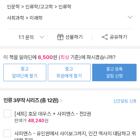
인문학
>
인류학/고고학
>
인류학
사회과학
>
미래학
선물하기
공유하기
이 책을 알라딘에
6,500
원 (
최상
기준)에 파시겠습니까?
중고
중고
중고 등록
알라딘에 팔기
회원에게 팔기
알림 신청
인류 3부작 시리즈 (총 12권)
신간알림 신청
[세트] 호모 데우스 + 사피엔스 - 전2권
판매가
48,240
원
사피엔스 - 유인원에서 사이보그까지, 인간 역사의 대담하고 위