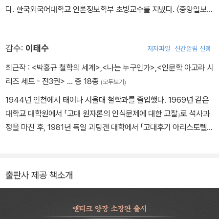
의 미래에 관해 기조연설을 했다. 2019년 배우자 이치크 야하브와 교
다. 한국외국어대학교 언론정보학부 초빙교수를 지냈다. 〈중앙일보〉
육과 스토리텔링 부문의 사회적 기업인 ‘사피엔스십Sapienship’을
에 ‘조현욱의 과학 산책’, 〈중앙선데이〉에 ‘조현욱의 빅 히스토리’를 연
공동 창립해 현재 세계가 직면한 가장 중요한 문제들에 대한 공론장
재했다. 2018년부터 〈서울신문〉에 과학 칼럼을 연재 중이다. 현재
을 활성화시키는 데 기여할 방법을 모색하고 있다. 〈뉴욕타임스〉 〈파
감수:
이태수
저자파일
신간알림 신청
‘과학과소통’ 대표로서 대중 강연과 글쓰기에 힘쓰고 있다. 옮긴 책으
이낸셜타임스〉 〈가디언〉, CNN과 BBC 등 세계 유수의 언론을 통해
로 《사피엔스》 《호모사피엔스와 과학적 사고의 역사》 《최종 이론은
최근작 :
<박홍규 철학의 세계>
,
<나는 누구인가>
,
<인문학 아고라 시
코로나19 사태, 러시아의 우크라이나 침공, 이스라엘-하마스 전쟁 등
없다》 《이성적 낙관주의자》 《창조의 엔진》 《동시성의 과학, 싱크》
리즈 세트 - 전3권>
… 총 18종
(모두보기)
현안에 대해 발언하며 대중과 소통하고 있다.
등이 있다.
1944년 인천에서 태어나 서울대 철학과를 졸업했다. 1969년 같은
대학교 대학원에서 「고대 원자론의 인식문제에 대한 고찰」로 석사과
정을 마친 후, 1981년 독일 괴팅겐 대학에서 「고대후기 아리스토텔레
스 삼단논법의 희랍적 전통」으로 박사학위를 받았다. 1982년부터 서
울대 철학과 교수로 부임하여 많은 후학들을 길러냈으며, 1994년에
는 잠시 교육부 대학정책실장을 역임하기도 했다. 이후 서울대 인문
출판사 제공 책소개
대 학장, 대학원장, 한국서양고전학회 회장, 한국철학회 회장을 지냈
으며, 아울러 대법원 공직자윤리위원회 위원장, 한국학술협의회 이사
장을 역임했다. 현재 인제대 인간환경미래연구원 원장, 서울대 명예