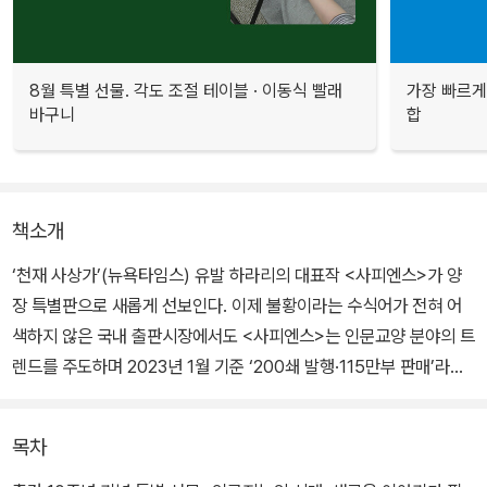
8월 특별 선물. 각도 조절 테이블 · 이동식 빨래
가장 빠르게
바구니
합
책소개
‘천재 사상가’(뉴욕타임스) 유발 하라리의 대표작 <사피엔스>가 양
장 특별판으로 새롭게 선보인다. 이제 불황이라는 수식어가 전혀 어
색하지 않은 국내 출판시장에서도 <사피엔스>는 인문교양 분야의 트
렌드를 주도하며 2023년 1월 기준 ‘200쇄 발행·115만부 판매’라는
놀라운 기록을 거두고 있다. 인류 역사와 미래를 종횡무진 가로지르
는 <사피엔스>의 통찰은 불확실하고 복잡한 세계를 이해하고 대비하
목차
는 데 반드시 필요하다.