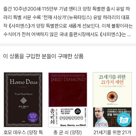
출간 10주년·200쇄·115만부 기념 앤티크 양장 특별판 출시 유발 하
라리 특별 서문 수록 ‘천재 사상가’(뉴욕타임스) 유발 하라리의 대표
작 《사피엔스》가 양장 특별판으로 새롭게 선보인다. 이제 불황이라는
수식어가 전혀 어색하지 않은 국내 출판시장에서도 《사피엔스》는 인
문교양 분야의 트렌드를 주도하며 2023년 1월 기준 ‘200쇄 발행·11
5만부 판매’라는 놀라운 성적을 거두고 있다. 전 세계적으로는 65개
이 상품을 구입한 분들이 구매한 상품
국어로 출간되어 2,300만부 이상 팔려 글로벌 베스트셀러로 자리매
김한 지 오래다. 빌 게이츠, 재레드 다이아몬드, 마크 저커버그, 뇌과
학자 김대식 카이스트 교수, 유시민 작가, 김상욱 경희대 물리학과 교
수 등 국내외 내로라하는 지성인들이 강력 추천한 《사피엔스》는 명실
상부 우리 시대의 고전이다. 인류 역사와 미래를 종횡무진 가로지르
는 《사피엔스》의 통찰은 불확실하고 복잡한 세계를 이해하고 대비하
는 데 반드시 필요하다. 이번 특별판에는 2011년 원서 출간 이후 10
년을 돌아보고 위기 상황을 맞은 인류에게 건네는 제언이 특별 서문
으로 수록되었다. 기후위기와 코로나 팬데믹, 미·중 패권 경쟁과 러시
호모 데우스 (양장 특
총 균 쇠 (양장)
21세기를 위한 21가