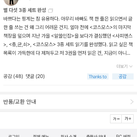
의 이데올로기와 제휴해서 발전을 했다. 신대륙 발견을 계기로 비약
다'저 밖에 무엇이 있는지 나는 모른다.' 이들은 둘 다 밖으로 나가서
별 다섯 3종 세트 완성
적인 과학의 발전이 이루어짐. 산업혁명은 제2차 농업 혁명이라고 부
새로운 발견을 해야겠다는 강박을 느끼고 있었다. 그리고 그렇게 얻
바쁘다는 핑계는 참 유용하다. 아무리 바빠도 책 한 줄은 읽으면서 글
른다. 값싸고 풍부한 에너지를 발견했고, 거기에 한정적인 원자재마
은 새로운 지식이 자신을 세계의 주인으로 만들어 주기를 둘 다 희망
한 줄 쓰는 건 왜 그리 어려운 건지. 얼마 전에 <코스모스>의 마지막
저 극복하게 만들었다. 이미 국가라는 경계는 허물어졌고, 생명의 법
했다.호기심 !인류가 계속 발전할 수 있었던 이유.내가 책을 계속 찾아
책장을 덮으며 지난 가을 <알쓸인잡>을 보다가 결심했던 <사피엔스
칙을 바꾸는 방법들도 생겨났다. 이제 우리는 무엇이 되고 싶은가?의
읽는 이유.모르기때문에...너무 알고 싶어서...P576지난 40억 년이
>, <총,균,쇠>, <코스모스> 3종 세트 읽기를 완성했다. 읽고 싶은 책
질문에 답을 찾아내야 한다. 언제까지 정치적 윤리적인 이유로 과학
자연선택의 기간이었다면, 이제 지적인 설계가 지배하는 우주적인 새
목록이 가득한데 다 제쳐두고 저 3권을 먼저 읽은 건, 지금이 아니면
발전을 막을 수 있을까? 이들이 제시하는 길가메시 프로젝트(죽음을
시대가 열리려고 하고 있다자연선택을 지적설계로 대체하는 일이 진
다시 또 못 읽고 바라만 볼 것 같기도 했고 <국가는 왜 실패하는가>
없애버리려고 했던 고대 메소포타미아의 신화)는 늘 정당성을 부여하
행 중일 수 있다그 방법은 생명공학. 사이보그 공학. 비유기물 공학이
더보기
를 읽다 보니 <총,균,쇠> 이야기도 너무 많이 나오고 해서였다. 그래
기에 막는 것엔 무리가 있다. 그럼 우리가 할 수 있는 것은 그 방향에
다새로운 것을 연구해서 불편함을 해소하고, 병균이 발생했을때도 몸
공감 (
48
)
댓글 (20)
서 이참에 늘 숙제 같던 저 책들을 처리(?)하자 싶었다. 그리고 그런
영향을 주는 것뿐이다. #제로책방 #책리뷰 #책기록 #책추천 #북스
숨걸고 실험하여 백신을 만든다신체에 문제가 생겼을때 대체할 수 있
결심을 한 나 무한대로 칭찬한다!! <사피엔스>는 쉽고 어렵고를 떠
타그램 #유명한책읽기 #벽돌책읽기 #생각보다더잼나요 #달변가의
는 부품을 만들기도 하는 시대. 우리는 준사이보그와 함께 살고 있다.
나서 아주 재미있게 읽히는 책이다. 어떻게 보면 스릴러를 보는 듯한
이야기 #빅히스토리 #역사책추천 가장 영감을 받은 책이 <총,균,쇠>
세계의 역사 흐름을 훝어보며미래 사회를 바라보는 힘을 알려주는
반품/교환 안내
느낌도 들고 유발 하라리가 이 이야기를 어떻게 끌어나갈 지 무척이
앞으로 3개월 총,균,쇠 독서모임이 예정되어 있어 참 다행입니다. 3,
책.유발 하라리에게 빠져들 수밖에 없다 !
나 궁금해지기도 해서 한 번 잡으면 시간 가는 줄 모르고 읽었다. 그렇
4,5월은 총균쇠를 달려보겠어요~저자가 역사가인 것이 얼마나 다행
다고 밤에 오는 잠을 막을 수 있는 정도는 아니었지만. 현대 인류와 아
인가?이 정도의 달변이면 최소 한 나라를 휘청하게 만들 사이비 교주
주 비슷한 생명체는 약 250만년 전에 출현했다고 한다. 나는 <잃어
도 가능했겠음. 팥으로 메주를 쑨대도 믿을판 🤣🤣🤣
로그인
전체 메뉴
회사 소개
출판사 안내
PC 버전