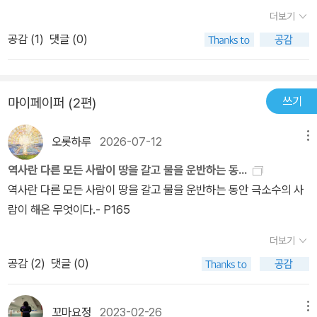
언어로 자신의 색다른 시각을 타인에게 이해시키려는 목적으로 쓴 글
과 함께 벌어졌던 멸종의 제1 물결.농부들의 확산과 함께 벌어졌던 멸
더보기
처럼 느껴졌다.고객을 사로잡는 아주 매혹적인 달변가를 만난 기분.
종의 제2 물결.산업활동이 일으키고 있는 멸종의 제3 물결.육지의 오
공감 (
1
)
댓글 (0)
책의 내용은 이미 널리 알려졌기에 개인적은 감상평을 남기자면,책은
염과 바다의 오염.이젠 우주 오염까지...살아남은 생명체가 갈수록 줄
총 4부로 구성되어 있는데,(인지혁명, 농협혁명, 인류의 통합, 과학혁
어들어 생태계에 혼란이 오고 있다. 그것을 해결해야 지구와 함께 살
명) 3,4부가 400페이지쯤 된다. 1,2부의 이야기는 많이 들어본 이야
수 있을텐데...농업혁명이후 사유재산이 생기며 계급이 만들어졌다.
쓰기
마이페이퍼 (2편)
기라 휘리릭 읽었고, 뒤의 인류의 통합과 과학혁명 부분이 굉장히 흥
보이지 않는 선 ! 위계 질서 ! 이것이 모두 상상의 산물이다.P213사회
미로웠다. 책의 주제 :역사의 진로를 형성한 인지혁명, 농업혁명, 과학
적 차별이 형성되는 데는 타고난 능력의 차이도 한몫 하지만, 능력과
오롯하루
2026-07-12
메뉴
혁명은 인간과 그 이웃 생명체에게 어떤 영향을 끼쳤을까?인지 혁명
성격의 다양성우 보통 상상의 질서의 영향을 받기 마련이다.자기 개
- 불과 언어(뒷담화의 혁명 ㅋ)농업 혁명 - 인류의 대규모 협력망 형
역사란 다른 모든 사람이 땅을 갈고 물을 운반하는 동...
발을 위해 노력하고 주변환경에 영향을 받지만,주도적으로 이끌어서
성. 이것이 가능했던 이유는 상상의 질서를 창조하고 문자 체계를 고
역사란 다른 모든 사람이 땅을 갈고 물을 운반하는 동안 극소수의 사
행동 양식을 바꾸고 인맥을 잘 유지한다면 ... 상상의 산물인 윗 단계
안했기 때문이다. 이런 상상의 산물 화폐, 정치, 종교 등이 인류에 어
람이 해온 무엇이다.- P165
로 올라갈 수 있다.위계질서를 그대로 유지하려는 침략자.자신의 세
떤 영향력을 행했는가? 저자의 논리에 고개가 끄덕이는 자신을 발견
계를 지키려는 토착민.제국주의로 인해 백인우월주의가 심해지고,소
더보기
할 것이다. 우리는 역사가 하는 선택을 설명할 수는 없지만, 역사의 선
수 부족을 무시하며 지배했던 시대.제국은 수많은 작은 문화를 융합
택은 인류를 위해 이루어지는 것이 아니다. 역사는 카오스적이기에
공감 (
2
)
댓글 (0)
해 몇 개의 큰 문화로만드는 데 결정적 역할을 했다. 그리고 제국의 문
예측될 수도 없다. 무수히 많은 가능성 중 어떠한 것이 실현되는 것이
화를 퍼뜨려 관리하려 했다.스스로 편하기 위해서,정통성을 얻기 위
다.최근 5백 년 전 일어난 과학혁명은 무지의 혁명이다. 과학은 모종
해서 P413과학자와 정복자는 둘 다 무지를 인정하는 데서 출발했
꼬마요정
2023-02-26
메뉴