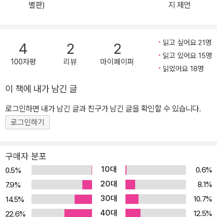
아의 우크라이나 침공, 기술혁신의 명암과 날로 심해지는 양극화, 그
별판)
지 제언
리고 세계 곳곳에서 목격되는 민주주의 붕괴와 장기 경기침체 조짐까
지. 현재 인류는 그 어느 때보다 어려운 상황을 맞고 있다. 난국을 헤
쳐나가기 위해 무엇을 해야 할까? 저자는 더 나은 세상을 위한 키워
읽고 싶어요 21명
4
2
2
드로 ‘인간 이해’를 강조한다. 출간 10주년 서문이지만 글로벌 베스트
읽고 있어요 15명
100자평
리뷰
마이페이퍼
셀러를 출간한 개인적인 소회보다는 유례없는 난관을 헤쳐나가기 위
읽었어요 18명
해 동료 사피엔스에게 전하는 호소가 담겨 있다. “인공지능의 시대,
이 책에 내가 남긴 글
우리가 알아야 할 것은 코딩보다 인간의 마음.” 특별 서문을 통해 동
로그인하면 내가 남긴 글과 친구가 남긴 글을 확인할 수 있습니다.
료 사피엔스에게 전하는 호소의 글 특별 서문은 저자가 느낀 충격과
당혹감으로 시작한다. ‘GPT-3’라는 강한 인공지능이 저자를 흉내 내
로그인하기
쓴 글이 놀랍도록 그럴싸했기 때문이다. “나는 GPT-3의 일부 주장
에 동의하지 않는다. 하지만 그 글이 실제로 모종의 주장을 펴고 있다
구매자 분포
는 점에서 놀라지 않을 수 없었다.” 《사피엔스》 출간 이후 10년간 인
10대
0.6%
0.5%
공지능은 혁명적으로 인류의 삶을 바꾸어놓았다. 저자의 예측대로 머
20대
8.1%
7.9%
지않아 우리 자신보다 인공지능이 우리를 더 잘 이해하는 날이 올지
30대
10.7%
14.5%
도 모른다. 디스토피아 영화가 현실이 될 것인가? 다가올 기술의 시
40대
12.5%
22.6%