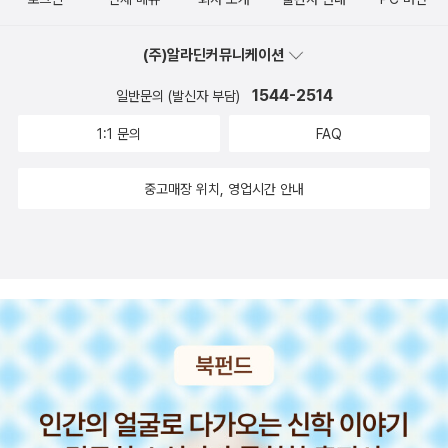
버린 게놈을 찾아서>도 그렇고 이 책도 그렇고 선사시대를 다루는 책
을 읽다보면 과거의 어느 일이 떠오르는데 지금 생각하면 나도 참 뭘
(주)알라딘커뮤니케이션
몰랐구나 싶다. 2000년대 초반, 나는 교양으로 중어중문학과 수업을
들었는데 그 겨울방학 때 2주 정도의 기간으로 중국을 다녀오는 강좌
1544-2514
일반문의 (발신자 부담)
가 있었다. 자매결연이었나 중경대학교랑 연결되어서 1주 정도는 중
1:1 문의
FAQ
경대학교 외국인 기숙사에서 머물면서 수업도 듣고 근처 유적지도 다
녀오고 나머지는 지금은 수몰된 지역이나 북경에 있는 자금성 등을
중고매장 위치, 영업시간 안내
돌아봤다. 그 때 참 많은 경험을 했고 많이 배웠다. 지금도 그 때 겪었
던 일들을 이야기하면서 웃곤 한다. 중경대학교에 있을 때 중경대에
서 우리에게 중국인 학생 한 명씩 붙여줬는데, 기숙사에서 그 아이들
이랑 이야기할 때 있었던 일이다. 낮에 인사를 하고 학교를 구경시켜
주고 밤에 기숙사 방에 돌아와서 이야기를 하는데, 갑자기 중국인 학
생이 우리에게 묻는 거다. '너네 역사 얼마나 됐어?' 라고. 그래서 나
는 종이에 700,000년이라고 적었다. 그런데 그 숫자를 본 그 중국인
학생은 빙그레 웃더니 (진짜 말 그대로 빙그레 웃었다.) 종이에 2를
적고 우리를 보더니 0000000000 이렇게 적는거다. 쉼표도 안 찍