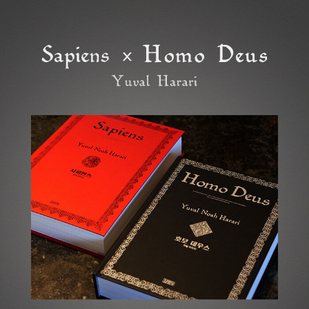
교수로 있으면서 학술연구는 물론 강연과 교육 등 다양한 사회활동을
펼치고 있다. 저서로 『삶, 반성, 인문학』(공저, 태학사, 2003),『우리
학문이 가야할 길』(공저, 아카넷, 2010), 『인문학 명강 서양고전』(공
저, 21세기북스, 2014)가 있고, 논문으로는 「『아이네이스』 6권에 나
타난 로마인의 가치관」, 「플라톤 철학에 있어서 지각의 문제」, 「아리
스토텔레스의 감각이론과 기능주의」, 「사이버 공간의 존재론」, 「아리
스토텔레스의 『토피카』와 그 전승」, 「인문학의 자리: 보편과 개별의
사이」, 「인간: 미완의 기획」, 「회의주의적 태도의 일관성: 자기논박 논
변에 대한 퓌론 회의주의의 대응」, 「덕과 좋음의 추구」, 「알렉산드로
스의 영혼 이론」, 「세이렌과 무사」, 「아리스토텔레스의 공간이해」, 「호
메로스의 영웅주의 윤리관」 등이 있다.