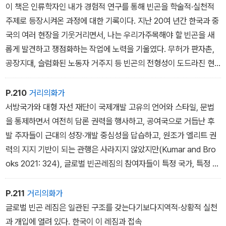
이 책은 인류학자인 내가 경험적 연구를 통해 빈곤을 학술적·실천적
주제로 등장시켜온 과정에 대한 기록이다. 지난 20여 년간 한국과 중
국의 여러 현장을 기웃거리면서, 나는 우리가주목해야 할 빈곤을 새
롭게 발견하고 쟁점화하는 작업에 노력을 기울였다. 무허가 판자촌,
공장지대, 슬럼화된 노동자 거주지 등 빈곤의 전형성이 도드라진 현
장에서 전형적이지 않은빈곤의 역사성과 관계성에 주목했고, 대학 수
업, 이주자들의 공간, 국제개발과 자원봉사 무대처럼 서로 이질적인
P.210
거리의화가
현장에서 빈곤이 실존의 불안으로 현상하는 공통성을 포착했다.
서방국가와 대형 자선 재단이 국제개발 고유의 언어와 스타일, 문법
을 통제하면서 여전히 담론 권력을 행사하고, 공여국으로 거듭난 후
발 주자들이 근대의 성장·개발 중심성을 답습하고, 원조가 엘리트 권
력의 지지 기반이 되는 관행은 사라지지 않았지만(Kumar and Bro
oks 2021: 324), 글로벌 빈곤레짐의 참여자들이 특정 국가, 특정 이
념에 따라 구획되지 않고 다변화되면서 한편으론 새로운 마찰과 틈새
가 생기기도 했다.
P.211
거리의화가
글로벌 빈곤 레짐은 일관된 구조를 갖는다기보다지역적·상황적 실천
과 개입에 열려 있다. 한국이 이 레짐과 접속