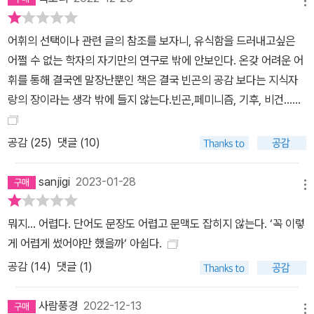
메뉴
은 사람이 세간의 가난 서사에 억울해할 수 있고, 상대적 박탈감을 느
낄 수 있으며, 심지어는 좌절 내지 열광까지 할 수 있다. 그럼에도 현
어휘의 선택이나 관련 글의 참조를 보자니, 유식함을 드러내고싶은
실에 버젓이 존재하는 타인의 빈곤은 여전히 마주치고 접속하기 어려
어쩔 수 없는 학자의 자기만의 연구로 밖에 안보인다. 온갖 어려운 어
운 것으로 남아 있다. “살면서 빈곤을 본 적이 없어요.”(6) “생활고를
휘를 통해 결국엔 말장난뿐인 책은 결국 빈곤의 공감 보다는 지식자
비관해 목숨을 끊은 가족, 엄동설한에도 전기장판을 마음 편히 들여
랑의 장이라는 생각 밖에 들지 않는다.빈곤,페미니즘, 기후, 비건......
놓을 수 없는 쪽방 주민, 코로나로 인한 봉쇄로 일자리를 구하지 못해
바이러스 감염보다 굶주림에 더 시달리는 이주자의 이야기”…… 미디
공감 (
25
)
댓글 (10)
어를 통해 전해지는 가난은 특별할 것 없이 복잡하고 지난한 빈자의
현실과 거리를 두며 세계를 획정하고 서사를 정제해 결과로서의 빈곤
sanjigi
2023-01-28
으로 제시될 뿐이다. 그 결과는 가난의 당사자가 누구인지를 알려 하
메뉴
지 않는다. 그 하나의 세계보다는 개별 서사를 뭉뚱그린 ‘빈곤 문제’의
뭐지… 어렵다. 단어도 문장도 어렵고 문맥도 잡히지 않는다. ‘꼭 이렇
해결이 앞세워진다. 통치 체제가 빈곤을 분류하고 관리해야 할 문제
게 어렵게 썼어야만 했을까‘ 아쉽다.
로 삼으면서, 빈곤을 모두의 의제로 삼고 그에 맞서는 비판과 저항에
공감 (
14
)
댓글 (1)
동참하는 일은 오히려 요원한 과제가 됐다. 이렇게 된 배경에는 ‘의
존’이라는 당연한 존재 양태를 문제시하는 빈곤 통치, 빈곤 산업이 자
사람풍경
2022-12-13
리한다. “가난은 동서고금의 현상이지만, 오늘날 우리가 이를 ‘빈
메뉴