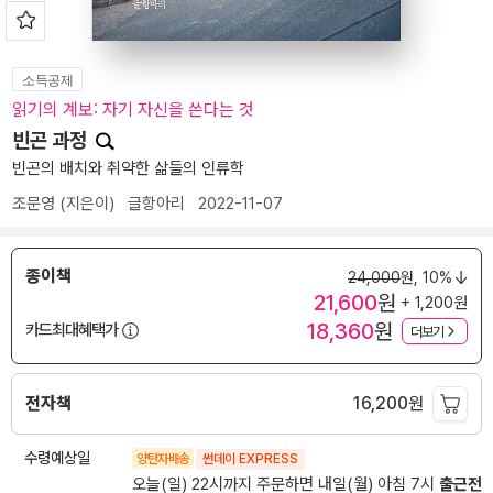
소득공제
읽기의 계보: 자기 자신을 쓴다는 것
빈곤 과정
빈곤의 배치와 취약한 삶들의 인류학
조문영
(지은이)
글항아리
2022-11-07
종이책
24,000
원,
10%
21,600
원
+ 1,200원
18,360
원
카드최대혜택가
더보기
전자책
16,200
원
수령예상일
양탄자배송
썬데이 EXPRESS
오늘(일) 22시까지 주문하면 내일(월) 아침 7시
출근전