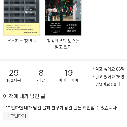
한 형태로 번역되어 극히 일부분일지언정 그 모습을 드러낸다. 이 책
은 인류학자인 내가 경험적 연구를 통해 빈곤을 학술적·실천적 주제
로 등장시켜온 과정에 대한 기록이다. 지난 20여 년간 한국과 중국의
여러 현장을 기웃거리면서, 나는 우리가 주목해야 할 빈곤을 새롭게
발견하고 쟁점화하는 작업에 노력을 기울였다. 무허가 판자촌, 공장
은둔하는 청년들
청킹맨션의 보스는
지대, 슬럼화된 노동자 거주지 등 빈곤의 전형성이 도드라진 현장에
알고 있다
서 전형적이지 않은 빈곤의 역사성과 관계성에 주목했고, 대학 수업,
이주자들의 공간, 국제개발과 자원봉사 무대처럼 서로 이질적인 현장
에서 빈곤이 실존의 불안으로 현상하는 공통성을 포착했다. (…) 인구
읽고 싶어요 86명
29
8
19
다수가 불평등 구조의 피해자를 자처하는 ‘경계 없는 불평등’의 시대,
읽고 있어요 25명
100자평
리뷰
마이페이퍼
다른 한편에선 금융자본주의와 팬데믹을 거치면서 부의 양극화가 가
읽었어요 56명
파르게 진행 중인 시대에 빈곤을 긴요한 정치적·윤리적 의제로 소환
이 책에 내가 남긴 글
하려면 어떤 접근이 필요할까? _「서문」 과정으로서의 빈곤 ―미궁과
로그인하면 내가 남긴 글과 친구가 남긴 글을 확인할 수 있습니다.
진창 속 자기 자리를 찾아서 이 책은 빈곤을 과정으로 본다. 그 과정
속에서 ‘빈곤이란 무엇인가, 빈자란 누구인가’라는 질문에 대한 답은
로그인하기
언제나 미결인 상태로 남는다. “어디에나 있다”고 했던 빈곤은 주변