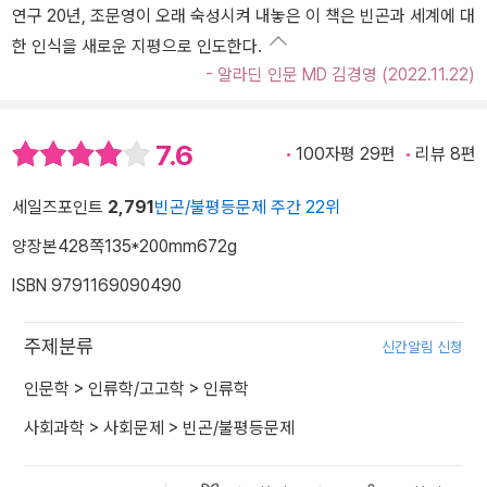
연구 20년, 조문영이 오래 숙성시켜 내놓은 이 책은 빈곤과 세계에 대
한 인식을 새로운 지평으로 인도한다.
- 알라딘 인문 MD 김경영 (2022.11.22)
7.6
100자평 29편
리뷰 8편
세일즈포인트
2,791
빈곤/불평등문제 주간 22위
양장본
428쪽
135*200mm
672g
ISBN 9791169090490
주제분류
신간알림 신청
인문학
>
인류학/고고학
>
인류학
사회과학
>
사회문제
>
빈곤/불평등문제