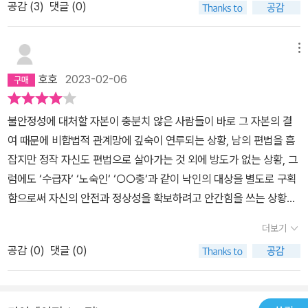
공감 (
3
)
댓글 (0)
를 만들어야 한다 「서문」에서 밝히듯 이 책에서 저자는 “물질적 결핍
이런 알맹이없고, 문학적인 면모도 부족하기 짝이 없는 책이 3쇄까지
이란 조건과 가난함에 대한 인식 및 감각 사이의 불일치에 주목하면
갔는지....배우는 학생들이 이 책을 읽고 얼마나 황망했겠나?????모
서 (서로 마찰을 일으키기도 하는) 빈곤 경험의 지층들을 헤집고, 빈
르겠지만, 이 책을 읽은 이들에게 저자는 미안해 할 필요가 있다...그
메뉴
자의 외연을 확장”(8)한다. 이 책의 첫 두 장은 빈곤이 ‘복지’라는 레
리고 저자는 다른 사람의 빈곤 이야기를 팔아서 돈 좀 벌어, 이사까지
호호
2023-02-06
짐에 포획되면서 발생하는 문제를 다룬다. 빈곤이 오로지 복지와 결
하시고, 아주 좋으시겠다. 그런 내용을 자기 책에다 넣어두기고 하시
합하면서 노동, 발전, 자립·자활, 의존에 관한 지배적 규범을 재생산하
고,...ㅋ부끄러운 줄 알아야지....저자가 이 글을 읽는다면, 본 리뷰를
불안정성에 대처할 자본이 충분치 않은 사람들이 바로 그 자본의 결
고, 빈자에 대한 낙인과 폭력을 강화하는 과정을 담았다. 1장 「고인 가
쓴 사람이 인류학에 문외한이 아니라는 것 쯤은 알 것이다. 그렇기에
여 때문에 비합법적 관계망에 깊숙이 연루되는 상황, 남의 편법을 흠
난」에서는 사회보장의 역사를 검토하고 저자가 2001년부터 연구지
나는 당당히 비판한다. 반성하라~2024. 12. 6. ....
잡지만 정작 자신도 편법으로 살아가는 것 외에 방도가 없는 상황, 그
로 삼아온 서울 난곡 지역의 사례를 토대로 기초법과 수급이라는 제
럼에도 ‘수급자‘ ‘노숙인‘ ‘○○충‘과 같이 낙인의 대상을 별도로 구획
도가 어떻게 관료-기계로 작동하며 가난에 대한 감각, 인식, 서사, 논
함으로써 자신의 안전과 정상성을 확보하려고 안간힘을 쓰는 상황이
쟁, 투쟁을 마름질하고 빈곤의 정치적 의제화를 곤경에 빠뜨리는지를
우리 시대 다양한 현장에서 수시로 출몰하고 있다. 오늘날 자본은 '거
살핀다. 2장 「의존의 문제화」 에서는 의존이 삶의 고유한 양태임에도
더보기
대한 괴물이 되어 점점 폭주'하고(하비 2021: 25), '자본주의라는 짐
사회적 ‘문제’로, 빈자의 품행과 습속을 감시하고 관리하는 기제로 작
공감 (
0
)
댓글 (0)
승이 자애로운 사회적 규제로부터 도망치는 일이 거듭 반복되지만(지
동하게 된 맥락을 살핀다. 의존이 낙인이 된 것은 역사적으로 자연스
젝 2012: 37), 괴물에게 잡아먹히지 않으려고 발버둥 치는 사람들은
러운 경로도, 불가피한 귀결도 아니었다. 생활 세계에서 의존의 의미
저들끼리 먹고 먹히는 게임을 반복하느라 연대가 아닌 적대의 시선으
는 계속해서 변화하며, 자활自活은 한국 빈민운동사에서 상호의존으