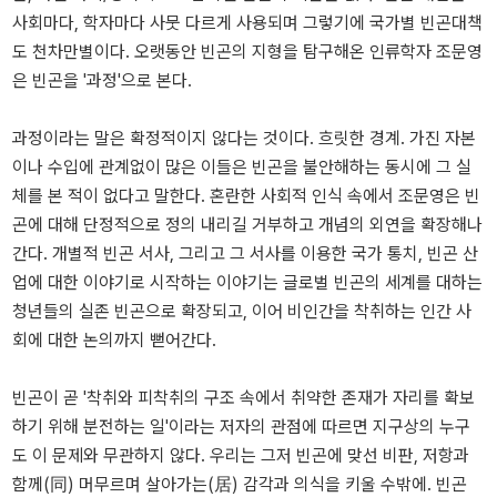
사회마다, 학자마다 사뭇 다르게 사용되며 그렇기에 국가별 빈곤대책
도 천차만별이다. 오랫동안 빈곤의 지형을 탐구해온 인류학자 조문영
은 빈곤을 '과정'으로 본다.
과정이라는 말은 확정적이지 않다는 것이다. 흐릿한 경계. 가진 자본
이나 수입에 관계없이 많은 이들은 빈곤을 불안해하는 동시에 그 실
체를 본 적이 없다고 말한다. 혼란한 사회적 인식 속에서 조문영은 빈
곤에 대해 단정적으로 정의 내리길 거부하고 개념의 외연을 확장해나
간다. 개별적 빈곤 서사, 그리고 그 서사를 이용한 국가 통치, 빈곤 산
업에 대한 이야기로 시작하는 이야기는 글로벌 빈곤의 세계를 대하는
청년들의 실존 빈곤으로 확장되고, 이어 비인간을 착취하는 인간 사
회에 대한 논의까지 뻗어간다.
빈곤이 곧 '착취와 피착취의 구조 속에서 취약한 존재가 자리를 확보
하기 위해 분전하는 일'이라는 저자의 관점에 따르면 지구상의 누구
도 이 문제와 무관하지 않다. 우리는 그저 빈곤에 맞선 비판, 저항과
함께(同) 머무르며 살아가는(居) 감각과 의식을 키울 수밖에. 빈곤