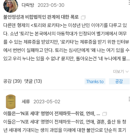
께 실려 있으며 분량 자체가 길지 않아 마음에 든다. <1945년 해방
의존없이 살기 힘들다는 지극한 명제를 상기시켜주는 대목은 인상적
운 삶이 있다는 걸 알고 있다면, 그 삶을 잘 들여다보아야 그 다음으로
다락방
2023-05-30
메뉴
“밝은 빛, 높은 첨탑, 기계 소리, 몸의 흥분과 들썩거림.” 당시의 광경
도서관에서 대출을 3권 빌렸는데 1권만 완독하고 1권은 진행중이고 1
직후사>는 말해 무엇하랴. 이 달의 원픽으로 뽑을 수밖에 없는 책이
이었습니다(p64). 개인이 가족에 의존하거나 속한 공동체에 의존하
갈 수 있는게 아닐까 싶어서 읽어보게 된 책이다.사실 계기는 소설이
을 묘사하며 저자는 오랫동안 떨치지 못한 그 감각을 좀더 구체적인
권은 아직 시작도 못했다. 일주일 연장했는데 대출 기간이 또 임박...!
불안정성과 비합법적인 관계에 대한 폭로
다. 가장 흥미롭게 읽었으며 읽는 내내 후속 공부를 떠올릴 수밖에 없
는 건 사실 너무나 당연한 일인데 경제개발이 시작된 한국에서 스스
었다.'카밀라 그레베'의 《애프터 쉬즈 곤》에는 난민에 대한 혐오를 가
언어로 설명해낸다. 돌이켜보면, 나를 인류학의 세계로 이끈 것은 머
역시 도서관 대출은 2권까지가 적당한 것 같다. 3권 넘어가면 힘들
다른덴 형제의 <토리와 로키타>는 미성년 난민 이야기를 다루고 있
게 만들었다. 인문, 사회 분야의 책들 2권은 모두 좋았다. 이런 책들을
로 살수 없는 사람들을 무능력하다고 ‘낙인(烙印)을 찍고 경멸해 온
지고 있던 인물이 그 자신이 난민이었음을 깨닫게 되는 장면이 있다.
나먼 지역에 대한 관심도, 인류 보편의 법칙을 발견하겠다는 야심도
군...이 책들 포함해서 주말에는 열독하는 것으로^^;
다. 소년 '토리'는 본국에서의 아동학대가 인정되어 벨기에에서 머무
읽으며 주변을 다시 한번 돌아보고 잠시나마 반성하는 시간을 갖는
것은 아닌지 말입니다. 마지막 9장은 코로나 19 팬데믹과 기후위기
어딘가에서 일어나고 있는 일이라면 바로 여기에서도 일어날 수 있는
아니고, 타자의 행위가 나의 분류 체계를 흔드는 경험이었다.(376)
를 수 있는 체류증을 받았지만, '로키타'는 체류증을 받기 위한 인터뷰
다. 주변에 있지만 외면하는 일들이 비일비재한데 문제는 이것이 나
로 서구의 학자들이 개념화하기 시작한 인류세 (Anthropocene, 人
일이고, 등장인물의 '내가?' 를 보고 난민에 대해 너무 모르고 살지는
이러한 경험을 떠올리며 그가 자주 언급하는 단어는 ‘긴장’이다. 복수
에서 번번이 실패하고 만다. 토리는 심사단에게 '왜 나는 여기 있을 수
에게도 언제든 닥칠 수 있는 일임에도 돌아보지 않는다는데 있다. 간
類世)시대에서의 빈곤에 대한 담론으로 단순히 인간사이에서의 빈
말자, 하고 장 지글러를 읽게 되었다.나는 우리가 이 책을 읽어봐야 한
複數의 세계에서 하나의 세계가 또 다른 세계를 제대로 대면할 때 발
있고 우리 누나는 있을 수 없냐' 묻지만, 돌아오는건 '네 누나에게 물
만에 한국 단편 소설을 읽었고 좋은 에세이를 읽었다. 가슴이 말랑말
곤 뿐만 아니라 인간과 비인간사이의 관계를 인식하는 새로운 주장을
다고 생각한다. 여섯번째 책은 '게일 다인스'의 《포르노랜드》2000년
생하는 긴장―저자는 이때를 ‘인류학적 순간’이라고 여기는 듯이 계
어보렴' 이라는 싸늘한 대답이다. 우리 누나와 내가 함께 있을 수 없다
랑해지는 시간이었는데 이럴 때는 이성을 내려 놓고 마음으로 절로
소개합니다. 그리고 한국에서 활동하는 빈곤활동가들이 현장에서 같
에서 2024년까지 가장 크게 발전하고 가장 빠른 속도로 발전한 게
속해서 긴장한 자세를 견지하고, 긴장되는 구도를 발견하며, 긴장감
더보기
면, 나를 누가 돌봐주죠? 이 커다란 문제 앞에 아무도 답을 주지 않고
다가가게 된다. 덕분에 관심이 가는 한국 작가가 생겼고 보고 싶은 영
이 살며 삶을 살아가는 중요성을 강조합니다. 누가 누구를 가르치는
포르노가 아닐까.지금의 포르노는 중장년이 알고 있는 그 포르노가
이 감도는 조건을 마련하려 한다. 고루하고 부조리하고 꺼림칙한 기
공감 (
39
)
댓글 (13)
시간은 흘러간다.영화에서 보여지는 대화들로 토리와 로키타가 친남
화가 생겼으며 읽고 싶은 책이 생겼다. 공포의 권력은 참 어렵게 읽었
계몽이 아니라 활동가들이 사회의일부에서 그 변화를 일으키고 스스
아니다.포르노 안에는 우리의 주변인물이, 어쩌면 바로 내가 있을 수
존 논의와 불화하며 배치된 것을 재배치하고 분류를 해체하며 낙인을
매가 아니라는 걸 알 수 있다. 그들은 밀입국하던 배에서 만나 서로를
다. 가장 어렵게 읽어서 그런지 애증을 갖게 되기도... 그래도 아브젝
로도 변해가는 것이 아닌가하고 생각해봅니다. 경제현상과 경제정책
도 있고, 그리고 그 안에서 많은 여성들이 학대를 당하며, 그리고 그
헤집어 가능성을 끄집어내는 동안 인류학자인 그는 “초연한 관찰자
의지하게 되었고, 체류증을 더 쉽게 받을 수 있을지도 몰라서 친남매
시옹에 대한 어렴풋한 개념을 정리하였고 앞으로 읽는 책들은 상대적
세류
2023-05-02
메뉴
의 역사, 정부와 정치의 역할, 민주주의가 어떻게 왜곡되어왔는지, 디
안에서 빈번하게 폭력과 여성혐오 인종혐오가 파생된다.포르노는 낄
로 남기보다는 참여자-연루자”로서 감각을 벼리기를 소망한다. 그 세
로 지내기로 한 것. 서로에게 서로뿐이었던 만큼 이들은 떨어져 지내
으로 이것보다는 낫겠지 하는 생각을 하며 읽게 될 것 같다.무엇보다
지털 생태계가 사회와 경제구조를 어떻게 바꿔왔는지에 주로 주목을
낄거리며 즐길 수 있는 혹은 섹스에 참고할 수 있는 표현의 자유가 아
계가 자기 자신일 때조차. 인류학이라는 특이한 학문 속에서 빈곤과
이들은ㅡ‘N포 세대‘ 명명이 전제하듯ㅡ취업, 연애, ...
는 걸 상상할 수 없다. 어딜 가든 함께 다니고 앞으로도 함께여야 한
지난 달 인문/사회, 에세이, 소설, 페미니즘 등 다양한 분야의 책을 읽
한 반면 최근에 읽은 빈곤에 대한 이 책과 대한민국 초기 정치적 혼란
니다.폭력적 행위이다. 일곱번째 책은 '린다 티라도'의 《핸드 투 마우
빈민을 의제로 삼아온 지 20년이 넘었고, 2012년부터 학부에서 강의
이들은ㅡ‘N포 세대‘ 명명이 전제하듯ㅡ취업, 연애, 결혼, 출산 등 청
다. 그도 그럴것이,이 세상의 어른들이 이들에게 너무 가혹하다. 미성
어서 다행이라 생각한다. 역사책을 읽는 만큼 다양한 책을 읽어야 한
으로 국내에서 난민으로서 삶을 시작할 수 밖에 없었던 한국에서의
스》이다.이 책을 읽고서야 비로소 내가 그동안 빈곤을 제대로 이해하
중인 〈빈곤의 인류학〉 수업도 어느덧 10년을 맞이했다. 노동, 분배,
년 세대에 기대되는 생의 과업을 미래에 대한 불안으로 단순히 포기