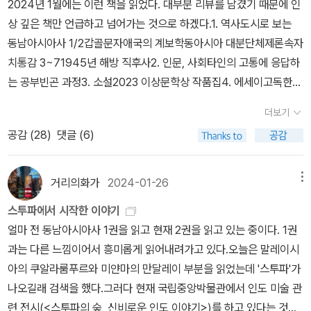
2024년 1월에는 이런 책을 읽었다. 대부분 리뷰를 남겼기 때문에 인
을 받고 성을 팔 수밖에 없는 여성과 그녀들에게 성을 구매하는 남성
향 이동과 실패의 두려움을 안고 살아가는 한국인 이주자들에 관한
상 깊은 책만 언급하고 넘어가는 것으로 하겠다.1. 역사도시로 보는
들 모두가 점점 더 타락할 수 밖에 없는 '타락의 상호작용' 부분은 특
문화기술지다. 상호의존이 절실한 이주자들 사이에서 의존이 오염의
동남아시아사 1/2갑골문자애국의 계보학동아시아 대분단체제론속자
히나 인상깊었다.이 책과 같이 읽을 책들이라면 이런 책들이 있다. 두
표지로 등장한 맥락을 한국인 영세 자영업자, 조선족, 탈북민 관계의
치통감 3~71945년 해방 직후사2. 인문, 사회타인의 고통에 응답하
번째 책은 '애나 칭'의 《세계 끝의 버섯》.도대체 버섯으로 무슨 이야기
부침 속에서 살핀다. 8장 「말할 수 있는 프레카리아트」엔 저자가 대학
는 공부빈곤 과정3. 소설2023 이상문학상 작품집4. 에세이고독한
를 한다는걸까. 세상 어딘가에서 버섯으로 인문학 책을 쓰는 사람이
교 수업에서 학생들과 함께 마주한 취약한 존재들 간의 마찰과 위계
기쁨5. 페미니즘공포의 권력역사 분야는 아시아사와 한국 현대사를
있다는 사실 자체가 신기했는데, 이 책을 펼치니 와, 놀라운 이야기가
가 담겼다. 교육·문화 자본을 갖춘 청년의 불안에 깃든 우울과 열망은
더보기
읽었다. <도시로 보는 동남아시아사>는 작년 말 현대의 아시아사를
가득했다.인간의 간섭이 어떤 생명에게 파괴를 가져오지만 또 어떤
도시 빈민의 취약성과 긴장 속에서 마주친다. 마지막으로 9장 「인류
공감 (
28
)
댓글 (6)
읽고 나서 동남아시아사의 입문서 성격으로 읽은 것이다. '도시'를 주
생명에게는 탄생을 가져온다는 것에서부터,자본주의와 가장 멀었던
세의 빈곤」은 다시 과정으로서의 빈곤이라는 인식으로 돌아가, 우리
제로 하여 동남아시아를 접근하는 것이 특징이다. 1권에 등장하는 도
버섯 채집이 그러나 채집꾼들의 손을 떠나 자본주의 세계로 들어오
시대의 빈곤을 ‘어디로 가게 할 것인가’를 질문한다. 지구생활자-파괴
시들은 특히 생소한 경우가 많아서 놀랐다. 2권의 도시들은 국가의
거리의화가
2024-01-26
메뉴
고, 최종적으로 일본인에게로 가 선물이 될 때 다시 자본주의에서 멀
자가 치열하게 붙들어온 ‘발전의 꿈’과 인간의 취약성·유한성이라는
수도를 다루고 있어서 1권과는 다른 느낌이었다(13개의 도시 중 5개
어지는. 세계가 어떻게든 어떤 식으로든 얽힐 수밖에 없는 과정을 보
공통의 숙명을 대조하며, 저자는 느린 시간 감각 속에서의 동거를 제
스투파에서 시작한 이야기
가 그렇다). 도시별로 저자가 다르기 때문에 글쓰는 방식이 다르다.
는 것은 내내 흥미진진했다.이 책도 두 번 읽었다. 사실 가장 먼저 떠
안한다. 그 방법은 역설적이게도 질문에 답하기를 거부하면서 다만
얼마 전 동남아시아사 1권을 읽고 현재 2권을 읽고 있는 중이다. 1권
어떤 저자는 일반적인 여행서의 접근 방식을 취한다면 다른 저자는
올린 한국 소설은 '박경리'의 《토지》였지만, 그 책은 2000년 이전에
과정에 부단히 동참하는 것일 것이다. 빈곤 연구 20년, 마주침의 긴
과는 다른 느낌이어서 흥미롭게 읽어내려가고 있다.오늘은 말레이시
사람들의 삶에 초점을 맞추고 또 다른 저자는 역사와 문화, 유물을 충
쓰여진 작품이라 패쓰. 사람들이 이승우의 소설 중 무얼 먼저 읽을까,
장 속에서 저자가 빈곤을 인류학 연구 주제로 삼은 건 (지금까지도 많
아의 쿠알라룸푸르와 미얀마의 만달레이 부분을 읽었는데 '스투파'가
실히 설명하는 식이다. 스타일은 다르지만 대부분 각 도시가 어떻게
를 내게 물을 때, 나는 이 책, 《일식에 대하여》에 실린 단편 <고산지
은 이가 찾아 읽는) 석사논문 「'가난의 문화' 만들기: 빈민지역에서 ‘가
나오길래 검색을 했다.그러다 현재 국립중앙박물관에서 인도 미술 관
탄생했고 발전했는지, 그곳 사람들은 어떻게 살아가는지, 어떤 곳이
대>를 추천한다. 일단, 이것만 읽어봐, 라고.이승우가 쓰는 소설은 다
난’과 ‘복지’의 관계에 대한 연구」를 발표한 2001년부터다. 그러나 그
련 전시(<스투파의 숲, 신비로운 인도 이야기>)를 하고 있다는 것을