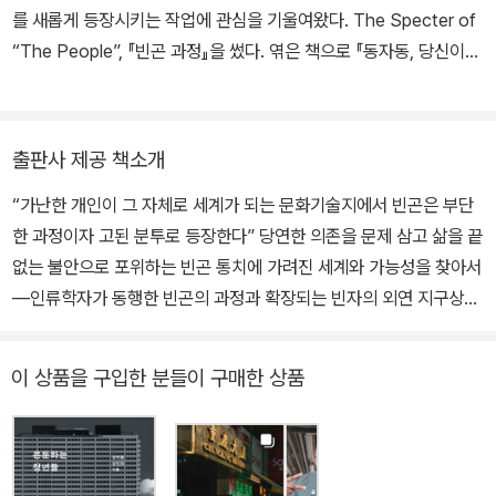
를 새롭게 등장시키는 작업에 관심을 기울여왔다. The Specter of
“The People”, 『빈곤 과정』을 썼다. 엮은 책으로 『동자동, 당신이
살 권리』 『문턱의 청년들』 『민간중국』 『우리는 가난을 어떻게 외면해
왔는가』 등이 있고, 옮긴 책으로 『분배정치의 시대』가 있다.
출판사 제공 책소개
“가난한 개인이 그 자체로 세계가 되는 문화기술지에서 빈곤은 부단
한 과정이자 고된 분투로 등장한다” 당연한 의존을 문제 삼고 삶을 끝
없는 불안으로 포위하는 빈곤 통치에 가려진 세계와 가능성을 찾아서
―인류학자가 동행한 빈곤의 과정과 확장되는 빈자의 외연 지구상의
모든 생명은 빈곤과 연결되어 있다. 그것은 우선 나와 내 가족의 삶에
달라붙을 수 있다. 배고픈 삶, 전망 없는 삶에서 기어 나오는 공포, 분
이 상품을 구입한 분들이 구매한 상품
노, 무력감이 자기비하로, 피붙이에 대한 폭력으로 치닫는다. 쪽방촌,
고시원, 다세대주택, 임대아파트 단지에 살면서 지척의 가난을 보고,
듣고, 냄새 맡는다. (…) 어디 인간뿐인가. 자연에 대한 수탈과 착취에
따른 비인간 생명의 아우성은 전염병, 홍수, 산불 등 인간이 포착 가능