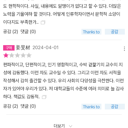
더욱 복잡한 지형을 형성하는 과정에서 국제기구와 ‘윤리적 기업’은
도 현학적이다. 사실, 내용에도 알맹이가 없다고 할 수 있다. 더많은
지식・가치・윤리・제도를 유통함으로써 이 질서를 강화한다. 이 현
노력을 기울여햐 할 것이다. 어떻게 인류학자이면서 문학적 소양이
장에서 “실존의 결핍을 호소해온 청년들은 열정 노동과 창의 노동을
이다지도 부족한가..
불태우며 글로벌 빈곤 퇴치를 위해 싸우는 가장 역설적인 전사”가 된
공감 (
2
)
댓글 (0)
다. 활동 후 감동만 받고 끝나지 않고, 돌아와서 가까이는 정기 봉사하
는 아이들에게 생생한 경험을 전달하고, 넓게는 지역사회에 보탬이
姜旻材
2024-04-01
메뉴
되고 싶습니다.(235) 자기 확인의 열망, 실존의 불안과 인정 욕구, 진
정성 게임이 교차하는 글로벌 빈곤 레짐에서 청년은 88만원 세대, N
편파적이고, 단편적이고, 인기 영합적이고, 수박 겉핥기의 교수의 지
포 세대와 같은 불안·체념·부정의 명명, 신자유주의 구조조정의 환부
성에 감동했다. 이런 자도 교수일 수 있다. 그리고 이런 자도 서적을
라는 낙인에서 벗어나, 세계시민으로서 “새로운 지식, 아이디어, 정동
작성해서 감히 출간할 수 있다. 우리 사회의 다양성을 극찬한다. 이런
을 창출해내는 프런티어”로 거듭난다. 글로벌 외환위기가 닥친 1990
자가 있어야 우리가 있다. 저 대학교들의 수준에 여러 의미로 늘 감사
년대 말 이후 해외 봉사, 다국적 청년 봉사단, 해외 문화 탐방 프로그
하다. 책값도 감동적.
램이 인기를 끌며 몸집을 불리게 된 배경이다. “고용 없는 성장이 대
공감 (
2
)
댓글 (0)
세가 된 나라에서 자란 청년들이 떠올리는 ‘해외’ 서사엔 봉사, 여행,
취업에 대한 요구가 모호하게 뒤섞였다. (…) 해외란 자신의 글로벌
경쟁력을 높여줄 재산일 수도, 겹겹이 닫힌 국내의 취업 시장을 넘어
더보기