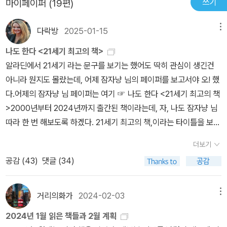
쓰기
마이페이퍼 (19편)
로 서로를 마주하는 처지에 놓이곤 한다.- P308
로 번역되었었다. 3-4장은 저자가 오랜 시간 동행한 두 중국 여성에
관한 문화기술지ethnography다. 이 글들은 개인을 그 자체로 세계
다락방
2025-01-15
메뉴
로 조명하며 가난이 어떤 식으로 사회적·실존적 분투의 과정이 되는
나도 한다 <21세기 최고의 책>
지를 들여다본다. 타인, 제도, 지식, 매체 등과 연결되는 과정에서 빈
알라딘에서 21세기 라는 문구를 보기는 했어도 딱히 관심이 생긴건
곤을 더 무겁게 짊어지게 된 이들, 소외에 저항하려고 필사적으로 노
아니라 뭔지도 몰랐는데, 어제 잠자냥 님의 페이퍼를 보고서야 오! 했
력하다 새로운 소외에 직면한 이들은 손쉽게 분류되지도, 약자 내지
다.어제의 잠자냥 님 페이퍼는 여기 ☞ 나도 한다 <21세기 최고의 책
피해자로 낙인찍히지도 않는다. 2부는 빈곤 산업과 빈곤 통치의 현장
>2000년부터 2024년까지 출간된 책이라는데, 자, 나도 잠자냥 님
에서 물리적 결핍에서 실존적 결핍으로 빈곤의 외연을 확장한다. 5-
따라 한 번 해보도록 하겠다. 21세기 최고의 책,이라는 타이틀을 보자
6장에서는 21세기 글로벌 빈곤 통치가 어떻게 작동하는지 살피며, 실
마자 가장 먼저 떠올린 책은 바로 '레이첼 모랜'의 《페이드 포》였다.나
존의 불안을 호소하는 청년들이 각국의 개발 프로젝트에서 빈곤의 퇴
더보기
는 이 책을 두 번 읽었고 읽을 때마다 감탄했다.같은 일을 겪고도 그것
마사를 자임하는 역설을 논한다. 전략적 이익에 몰두하는 기업, ‘진정
공감 (
43
)
댓글 (34)
을 어떻게 생각하고 또 그것으로부터 어디까지 뻗어나갈 수 있는지는
성 게임’을 반복하는 실무자, 타인의 빈곤보다는 자신의 불안을 치유
각자에게 다를텐데, 통찰이라는 면에서 봤을 때 레이첼 모랜은 최고
하고 싶어하는 한국 학생, 빈곤산업의 내부고발자를 자처하는 중국
의 경지에 이른게 아닌가 싶다.성매매에 어떻게 들어서게 됐는지, 거
학생이 뒤엉킨 현장은 빈곤 레짐의 통치성에 대한 정돈된 비판을 거
거리의화가
2024-02-03
메뉴
기에서 어떤 일들을 겪었는지, 그리고 그 모든 과정에서 레이첼 모랜
스른다. 7-8장은 이런 실존의 결핍을 불안정성에 대한 논의로 확장
2024년 1월 읽은 책들과 2월 계획
이 보고 느끼고 생각한 것이 이 책에서 굉장히 깊고 넓게 펼쳐진다.돈
한다. 7장 「빈곤 전염의 공포」는 중국 둥베이 선양의 한인타운에서 하