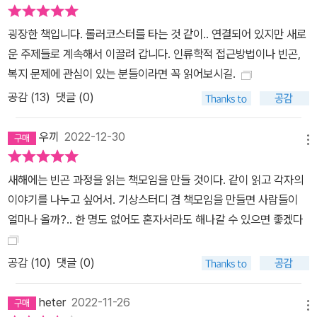
곤’이란 개념으로 문제화하고, 이에 개입하기 위한 대상으로서 ‘빈민t
he poor’을 구성하게 된 것은 근대 이후”라고 이 책은 지적한다. 가
굉장한 책입니다. 롤러코스터를 타는 것 같이.. 연결되어 있지만 새로
난을 물질적 결핍에 기반해 생각한다면 인류 역사는 가난의 역사이
운 주제들로 계속해서 이끌려 갑니다. 인류학적 접근방법이나 빈곤,
고, 가난을 벗어나 목숨을 지키려는 생존의 역사다. 약육강식의 전쟁
복지 문제에 관심이 있는 분들이라면 꼭 읽어보시길.
도, 함께 살아내려는 나눔도 이 역사의 일부다. 벗어나길 갈망한다는
공감 (
13
)
댓글 (0)
점에서, 가난에는 부정否定성이 짙게 배어 있다. 종교적 신념에 따른
자발적 가난이라고 예외로 봐야 할까. 중세 유럽을 연구한 학자들은
우끼
2022-12-30
메뉴
기독교의 등장이 빈곤과 자선에 종교적 가치를 부여함으로써 인식의
전환을 가져왔지만, 이 시대에도 빈곤에 대한 시선은 이중적이었다고
새해에는 빈곤 과정을 읽는 책모임을 만들 것이다. 같이 읽고 각자의
말한다. 종교적 실천으로서의 빈곤은 찬양받았지만, 현실에서 어쩔
이야기를 나누고 싶어서. 기상스터디 겸 책모임을 만들면 사람들이
수 없이 겪는 빈곤은 죄의 대가이자 신의 처벌로 여겨졌다.”(28~29)
얼마나 올까?.. 한 명도 없어도 혼자서라도 해나갈 수 있으면 좋겠다
요컨대 빈곤은 구성된다. 기초생활수급제도가 마련되고 사회보장 수
준이 개선되는 와중에도 이러한 구성에 의해 가난은 ‘증명해야 하는
공감 (
10
)
댓글 (0)
것’으로 남고, 실업 질병 노령화 등 취약한 삶에서 맞닥뜨리는 현실은
‘노동능력 상실’이라는 부담이 되며, 의존은 ‘지긋지긋한 결함’으로 낙
heter
2022-11-26
인찍히고, 변화는 ‘통제 가능한 수준’에 고착된다. 여기서 노동은 가치
메뉴