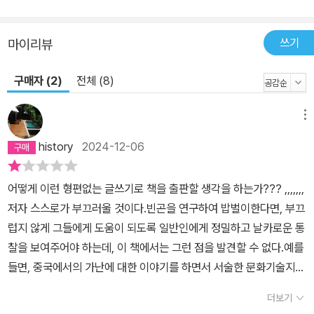
새로운 가능성을 발견할 기회일 수도 있다. 무한 경쟁 너머의 세상을
엿볼 미지의 땅으로, 진로에 관한 고민이 마구잡이로 뒤엉켰을 때 잠
쓰기
마이리뷰
시 유예가 허락되는 명분으로 해외를 상상하는 청년도 많다. 해외라
는 우회로를 거쳐 휴식, 커리어, 대안적 삶, 사회적 인정을 얻고 싶다
구매자 (2)
전체 (8)
는 욕망이, 발전이 고용을 담보로 하지 않는 사회에서 잉여가 되지 않
으려는 절박함과 겹친 것이다.” 동시대 빈곤을 어디로 나아가게 할 것
메뉴
인가? 여기서 다시 한번 빈곤 인식의 지평을 넓히며 저자는 ‘인류세
history
2024-12-06
의 빈곤’으로 논의를 마무리한다. 더 정확히 말하자면 비인간-빈자의
취약한 삶에 대해. 인간을 제외한 지구상의 생명체, 나아가 지구 행성
자체도 빈곤 통치와 착취 구조에서 열외가 아니며, 인간-빈자가 경험
어떻게 이런 형편없는 글쓰기로 책을 출판할 생각을 하는가??? ,,,,,,,
한 빈곤 통치의 역사는 그대로(“자연을 가능한 한 저렴하게 일하게
저자 스스로가 부끄러울 것이다.빈곤을 연구하여 밥벌이한다면, 부끄
함으로써”), 더 가혹하게 답습된다. 역사 이전부터 계속된 비인간-빈
럽지 않게 그들에게 도움이 되도록 일반인에게 정밀하고 날카로운 통
자의 수난은 노동과 수급, 의존과 자립으로 분류해 처리하기에는 너
찰을 보여주어야 하는데, 이 책에서는 그런 점을 발견할 수 없다.예를
무나 거대한 위기로 인간-빈자와 연결되어버렸다. 빈곤을 과정으로
들면, 중국에서의 가난에 대한 이야기를 하면서 서술한 문화기술지는
인식하고 감각할 필요는 이전과 다른 양상으로 긴밀해진 자연과의 관
무슨 의미가 있는지 모르겠다. 낯설게 바라본 것도 아니고, 그냥 한 여
더보기
계 안에서 더욱 강조된다. 다른 빈곤을 출현시키고 싶다면 다른 배치
인의 이야기로 끝.....무슨 의미가 있나??결론도 애매하고??어떻게