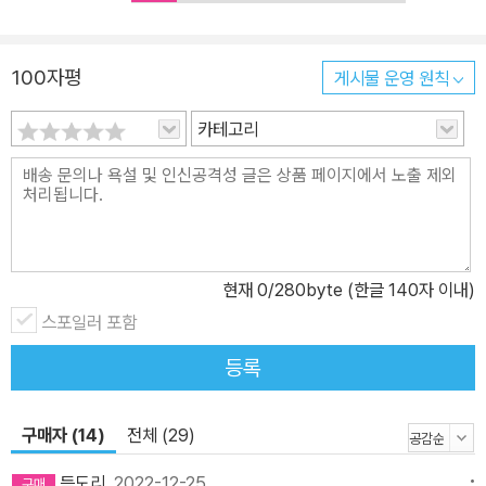
은 빈곤 과정의 본질을 정확히 꼬집는다. 이 사회에서 누가 빈자인지
를 가려내고 그의 빈곤을 처리하는 것―그의 의존을 자립 상태로 만
100자평
게시물 운영 원칙
드는 것―보다 더 중요한 건 그가 어떤 인간인지에 관심을 가지는 것
이다. 빈곤 과정에의 동참은 거기서부터 시작되며, “별 볼 일 없는 일
카테고리
상을 함께 견디며, 그럼에도 누구든 지금보다 더 나은 세계-내-자리
를 확보할 자격이 있음을 서로 배우는” 것이 인류학자인 저자가 빈곤
과 동거하고 빈곤을 정치적 의제로 소환해온 방식이다. 빈민을 구성
하고 빈곤을 배치하는 빈곤 통치와 빈곤 산업 진짜 가난, 가짜 가난이
따로 있다는 믿음은 오랫동안 가난 논쟁의 불씨가 되어왔다. 2019년
현재
0
/280byte (한글 140자 이내)
어느 설문조사에선 “나는 가난하다”고 응답한 이의 11퍼센트가 연봉
6000만 원 이상, 자가 소유자가 52퍼센트였는가 하면, 20억짜리 집
스포일러 포함
을 소유하고도 “전형적인 하우스푸어 중산층”을 자처한 글이 온라인
등록
에서 화제가 됐다. 너 나 할 것 없이 자기는 가난하다고 이야기한다.
박완서 단편소설 「도둑맞은 가난」부터 영화 「나, 다니엘 블레이크」,
구매자 (14)
전체 (29)
넷플릭스 시리즈 「오징어 게임」까지, 가난이 무엇인지 안다면 아는 우
리에게 가공된 가난 서사에 이입하기란 그리 어려운 일이 아니다. 많
득도리
2022-12-25