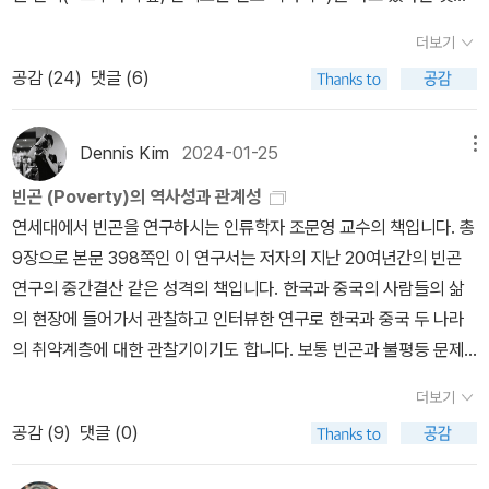
유명하고 먹거리는 무엇이 있는지 등 많은 정보들을 담고 있다. 그래
른 소설가들의 그것과는 다르다고 나는 생각한다.사실 그건 이야기보
관심의 시작은 어쩌면 이 글의 계기가 된 1990년대 중반 대학생 시
알았다. 미국 뉴욕 메트로폴리탄 박물관 공동기획으로 하는 전시이고
서 이 책은 한 번에 읽기보다는 도시별로 끊어 읽거나 같은 저자가 쓴
더보기
다는 이승우 고유의 문장이 차지하는게 좀 더 크긴한데, 그 뛰어난 문
절 재개발 지역에서의 공부방 활동으로, 혹은 그보다 오래전인 1980
흔치 않은 주제의 전시인 것 같아서 호기심이 갔다.작년 12월에 오픈
도시들을 묶어서 읽는 것을 조심스레 추천한다.<갑골문자>는 1990
공감 (
24
)
댓글 (6)
장들로 숙연한 이야기를 담아낸 게 <고산지대>이다. 고산지대의 마
년대 중반 국민학생 시절 철거 현장을 목격한 경험으로 거슬러 올라
을 해서 올해 4월 중순까지 한다. 아쉽게도 얼리버드 기간이 끝나 이
년대 후반부터 2000년대 초반까지 중국의 현대사를 르포 형식으로
지막을 읽노라면, 소름이 돋는다.'최고의 책'이라고 해서 <고산지대>
가는지도 모른다. 그는 빈곤 문제를 처음으로 진지하게 인식하게 된
제는 매달 마지막주 수요일이 아니면 정가지만 착한 가격이라 상관
담았다. 더불어 중국의 유물과 문자에 관한 기원에 대해서도 전한다.
가 실린 이 책을 선택하긴 했지만, 사실 나는 이승우의 《사랑이 한
때를 자문하며 어렴풋한 장면 하나를 떠올린다. 김포공항 근처에서
없다. 미리 다녀온 사람의 후기를 찾아 보면서 구성도 흥미롭지만 내
Dennis Kim
2024-01-25
메뉴
다큐멘터리나 논픽션 등을 평소 잘 본다면 지루하지 않게 읽을 수 있
일》을 굉장히, 개인적으로 좋아한다. 아브라함과 아들의 이야기, 그리
국민학교에 다니던 시절이다. 급우들이 1000원씩 모아 문집을 만들
용에 집중할 수 있도록 신경 쓴 조명이나 배치도 눈에 들어왔다. 만약
고 중국 현대사에 관심이 있다면 더 흥미롭게 읽을 수 있을 것 같다.
빈곤 (Poverty)의 역사성과 관계성
고 하갈의 이야기를 이승우 식으로 다시 쓰기한 것이, 그 안에 담긴 고
기로 했는데, 방학이 되어도 돈이 다 걷히지 않았다. 수금을 빙자해서
검색을 하지 않았다면 전시를 지나치고 놓쳤을 것이다. 예전에는 주
당시 중국과 미국-서방 간 외교적 갈등, 9.11 테러 이후 확실해진 미
연세대에서 빈곤을 연구하시는 인류학자 조문영 교수의 책입니다. 총
민과 정서가 그리고 사랑이 너무너무 좋다. 네번째는 '아다니아 쉬블
몇몇 친구가 사는 목동을 찾았다. 버스를 타고 목동 오거리에서 내려
기적으로 국립중앙박물관에 가서 전시를 보고 강연을 듣기도 했는데
국인의 이슬람 극단주의자 혐오를 비롯하여 중국 주변 세계의 정보를
9장으로 본문 398쪽인 이 연구서는 저자의 지난 20여년간의 빈곤
리'의 《사소한 일》.아, 바로 이 맛에 문학을 읽는거야, 문학은 이런 일
얼마쯤 걸었을까. 매캐한 먼지 사이로 아수라가 펼쳐졌다. 분진에 뒤
이제는... 이번에 가게 된다면 몇 년만에 가게 되는 것이라 여행하는
확인할 수 있고 단속을 위해 신장 등 중국 내부를 취합하려는 모습도
연구의 중간결산 같은 성격의 책입니다. 한국과 중국의 사람들의 삶
을 할 수 있어! 라고 감탄하며 읽었던 책이다.팔레스타인 작가가 쓴 전
덮인 소쿠리, 골목에 나뒹구는 냄비, 아이의 울음, 엄마의 통곡, 철거
느낌으로 가게 될 것 같다. 인도 미술을 아예 모르기 때문에 가기 전
확인 가능하다. 당시 중국 사람들의 삶의 모습을 간접적으로 들여다
의 현장에 들어가서 관찰하고 인터뷰한 연구로 한국과 중국 두 나라
쟁과 그 안의 인간에 대한 이야기, 그리고 시간이 지나도 여전히 그대
반원의 욕설이 뒤엉킨 그날의 경관은 뿌연 잔해로, 선명한 충격으로
에 인도 미술 관련 책을 읽어보고 가는 것이 관람을 더 즐겁게 하는 방
보며 한국의 과거를 보는 듯한 향수를 느낄 수도 있었다. <속자치통
의 취약계층에 대한 관찰기이기도 합니다. 보통 빈곤과 불평등 문제
로인 상황에 대한 이야기. 어떤 지점에서 분명 괴롭지만, 그러나 그 괴
오랫동안 나를 괴롭혔다.(15-16) 민주화운동, 빈민운동사에서 ‘목동
법이겠지.이 시리즈는 진작 찜해둔 것인데 우선 순위에 밀려 아직도
감>은 거란의 역사(요사)와 고려의 역사를 읽으면서 송나라의 역사
는 사회학이나 경제학 영역에서 다루어지기 때문에 인류학자가 빈곤
로움이 바로 지금 현재 상황의 것과 다르지 않기에, 이 책이야말로'일
철거반대 투쟁’으로 기억되는 사건이다. 그로부터 10여 년이 흐른 뒤
한 권도 읽지 못했다.1권을 읽고 마음에 들면 이어서 읽어봐야지.이번
더보기
(더불어 주변국과의 관계)를 확인하기 위해 작년 말부터 읽기 시작했
의 현장에서 빈곤의 역사성과 관계성에 주목해 빈곤문제를 잘 설명해
독을 권한다'과거의 일이었으며 현재의 일이다. 다섯번째, '장 지글러'
양쯔강 싼샤에서 마주한 농민들은 그에게 비슷한 감각을 안긴다. “흐
주 내내 춥더니 그나마 오늘 낮에는 햇빛 때문에 살 것 같구나.햋빛 쬐
공감 (
9
)
댓글 (0)
다. 고려의 역사와 주변국과의 역사를 확인하면서 보완하는데 꽤나
준 책이 아닌가 싶습니다. 특히 의존(dependency)을 부정적으로
의 《인간 섬》.현재를 사는 사람들중 대부분은 난민의 존재를 뉴스에
리멍덩한 몰골로 잠만 자던 사람들이 사뭇 진지하게 얘기를 주고받으
며 구름 사이로 보이는 파란 하늘을 보고 어제 발매 된 곽진언 음반을
도움을 받고 있다. 앞부분에는 번역본을 싣고 뒷부분에는 원문과 함
바라보는 사회적 통념에 맞서 사실 이 세상의 누구도 상대방에 대한
서만 접하고 나랑은 거리가 멀다고 생각할텐데, 분명 어딘가에 어려
며 풍경을 탐”하느라 “인류학의 언어가 비집고 들어갈 틈이 없었던”
들었다. 그리고 오늘은 금요일! 금요일은 어쨌든 금요일이다. 얼마 전