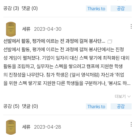
로키타의 가장 큰, 아니 유일한 희망은, 체류증을 얻어 가사도우미로
와 조용했기 때문일 것이다.- P273실제 지형이 이처럼 복잡한데
인들의 다양한 삶의 양태와 중국과 한국의 수교이후 한국에서 돈을
이야기일까?아 여섯시다.. 퇴근해야 되는데.. 여기까지만 쓰고 갈까,
식의 소비자이자 생산자가 되었다.- P319말할 수 있는 프레카리아트
공감 (
3
)
댓글 (0)
일하는 것이다. 그러면 고향에 있는 어머니에게 돈을 보낼 수 있다. 고
도 시타에서 조선족의 상향 이동과 한국인의 하향 이동을 기정사실화
벌어 신흥 부자가 된 소위 ’신조선족‘의 관계는 우리가 흔히 전형적으
잠깐 고민하다가, 마저 쓰고 가는 걸로 하자.. 아홉번째 책은 '캐시 박
가 자의든 타의든 청년을 공론화 · 정책화하는 중심 역할을 맡으면
향에 동생들이 있고 동생들은 학교에 가야 하고 그런데 집에 돈은 없
하면서 ‘성공한 조선족‘과 ‘찌질한 한국인‘을 대별하는 서사는 강력
로 생각하는 ’조선족‘의 이미지와 매우 달라 매우 전복적입니다. 영화
홍'의 《마이너 필링스》이다.점점 더 모국이 아닌 곳에서 살아가는 사
서 딜레마도 커졌다. 청년이 처한 조건이 어떻게 그려지느냐에 따
고, 여기서 제 몸 하나 간수하기도 힘든데 어떻게든 고향에 돈을 보내
한 힘을 발휘한다. 1990년대 한국에 이주 노동 온 조선족과 한국인
에서 보던 거친 조선족이 아니라 중국인으로서 하얼빈에 새로정착한
세류
2023-04-30
메뉴
람들이 많아지는데 이 책은 저자인 캐시 박 홍이 미국에서 아시아인
라 청년에게 부과된 규범도 대책도 바뀌는 상황에서, 어떤 청년은 적
기 위해 노력한다. 이민 브로커가 숨어 있다 벌어들인 돈을 착취하는
의 위계, 그리고 시장경제 초입에 있던 가난한 중국과 선진국 축포
‘찌질한’한국인의 서사가 소개됩니다. 이런 개별적 사례는 조선족에
여성으로 살아가는 것에 대한 이야기를 들려준다.작년 여름 이탈리아
극적으로 자신을 재현하고 어떤 청년은 재현되기만 한다면 위계가 생
선발에서 활동, 평가에 이르는 전 과정에 걸쳐 봉사단...
세상속에 사는 로키타에게, 엄마는 통화할 때면 왜 돈을 못보내냐 너
를 쏘아 올린 한국의 위계가 20여 년이 지나 극적으로 바뀌었다는 점
대한 스테레오타입(stereotype)에 대한 선입견을 무너뜨립니다. 연
에서 잠깐의 인종차별을 당한 후에, 외국에서 사는 사람들은 이런 식
겨날 수밖에 없다. 전자가 교육·문화 자본을 갖춘 청년들이라면, 후자
선발에서 활동, 평가에 이르는 전 과정에 걸쳐 봉사단에서는 진정
돈 다른데 쓰냐며 윽박지른다. 도처에 학대하고 원망하는 어른들 뿐
이 중요하게 작용했다.- P286선양에서 만난 한족 택시기사는 비아
구서이고 심심치 않게 등장하는 학자들의 빈곤담론과 인류학자들의
의 인종 차별을 더 오래 당할텐데, 그런 식이라면 성격까지 바뀔 수 있
는 전자에 의해 또는 미디어에 의해 이따금 호명되고 발굴되는 청년
성 게임이 펼쳐졌다. 기업이 일자리 대신 스펙 쌓기에 최적화된 대외
인데 이 와중에 로키타를 진심으로 다정하게 대해주는 이는 토리 뿐
냥거리는 듯한 어조로 이 차이를 정리했다. '서탑에서 사장과 사기꾼
연구인용(citation)으로 가볍게 읽기는 분명 어려운 책입니다. 하지
겠다는 생각을 했다.외국에서 아시아인 여성으로 살아가는 이야기는
프레카리아트, 예컨대 지방 청년, 실업계 청년, 산업 현장의 청년, 플
활동을 조립하고, 실무자는 스펙을 쌓으려고 캠프에 지원한 학생
이다. 물론 토리에게도 마찬가지. 이들이 그러니 서로와 어떻게든 붙
은 종이 한 장 차이예요. 사기를 쳐서 성공하면 사장님인 거고, 실패하
만 사회를 접근하는 다양한 시각을 보고 인류학자들이 심층인터뷰를
아시아인 여성에게도 그리고 비아시아인에게도 비여성에게도 꼭 필
랫폼 노동자 청년, 수급자 청년, 성매매 청년 등이다.- P321기존
의 진정성을 나무란다. 참가 학생은 (앞서 영석처럼) 자신과 '취업
어 있으려는 것은 당연하다.목표라는 것 그리고 희망이라는 것은 과
면 사기꾼인 거지.' 사업 실패가 납득 가능한 원인에 따른 귀결이 아니
통해 어떤 방식으로 연구하는지를 볼 수 있는 좋은 책 같습니다.
요한 이야기라고 나는 생각한다. 이 책과 함께 백인 여성인 '로빈 디앤
의 빈곤 레짐에서 가난한 사람을 타자화 · 형벌화하는 사고와 행위
을 위한 스펙 쌓기'로 지원한 다른 학생들을 구분하거나, '봉사도 하
거의 나를 보여준다. 장래 희망이 가사 도우미라고 답을 하는 소녀에
라 순전히 우발적이라 생각하는 한국인 자영업자들은 자신의 곤경
젤로'의 《백인의 취향성》도 읽어보기를 추천한다. 열번째 책은 '다니
의 준칙으로 단단히 똬리를 튼 자립이야말로 불안정성을 자기 고통
고 스펙도 쌓으니 일석이조란 생각에' 덤볐는데 '그 이상의 것을 배웠
게는 어떤 시간들이 그동안 있었던걸까. 어떤 시간들이 로키타에게
에 대한 책임을 외부, 특히 성공한 조선족에게 돌렸다.- P292갈등
더보기
엘 글라타우어'의 《새벽 세시, 바람이 부나요?》이다.이 책은 많은 사
의 서사로 선취한 청년들이 자신들의 정당성을 주장하는 근거였던 셈
다'며 진정성의 버전을 업그레이드한다. 실제 활동에서 순수한 봉사
있었길래 인생 목표가 가사 도우미가 되는 것인가. 그러나 가사 도우
은 ‘경계인‘ 집단끼리 폭발했다. 단일민족국가를 전제한 채 살아온 한
공감 (
5
)
댓글 (0)
람들이 가벼운 로맨스로 읽지만, 이 책은 그보다 더 크다.물론 성인 여
이다. 청년 프레카리아트가 자신의 불안을 제어하고 인적 자본으
와 불순한 봉사가 명확히 구분되지 않고 실무자든 학생들이든 이
미는 로키타의 가장 큰 희망이고 행복의 상징이다. 가사 도우미가 된
국인이 중국 국적이면서 동포인 조선족의 불분명한 지위에 의문을 던
성과 성인 남성이 서로의 존재를 알게 되고 관심을 갖게 되고 그리고
로 거듭나기 위해 강박적으로 몰두한 담론들은 그렇게 다른 프레카리
를 어느 정도 간파하고 있음에도, 한쪽이 진실이고 다른 한쪽이 거짓
다면 이 성착취와 노동착취와 불법 노동으로부터 그리고 브로커의 폭
지며 그들을 집요하게 차별했고, 다시 조선족은 우월한 위치를 당연
감정이 짙어지는 로맨스인건 맞다.지금은 더이상 특별하지 않지만 이
아트의 불안정성을 심화하고 있었다.- P331오랫동안 가난한 사람들
인 양 가정하는 자의적 이분법은 프로그램 전 과정을 통해 재생산된
력으로부터도 벗어날 수 있다. 감히 과학자나 대통령이나 유튜버를
세류
2023-04-28
메뉴
시하나 현실은 지극히 불안한 한국 이주자를 희화화했다. 경계인
책이 쓰여졌을 당시에는 '이메일' 자체가 편지를 대신해 쓰이는 수단
과 부대끼며 연대를 도모해온 활동가들은 빈곤층을 무기력한 인
다.- P239참가자들의 공식적인 평가, 활동 수기, 경험담으로 쉽게 정