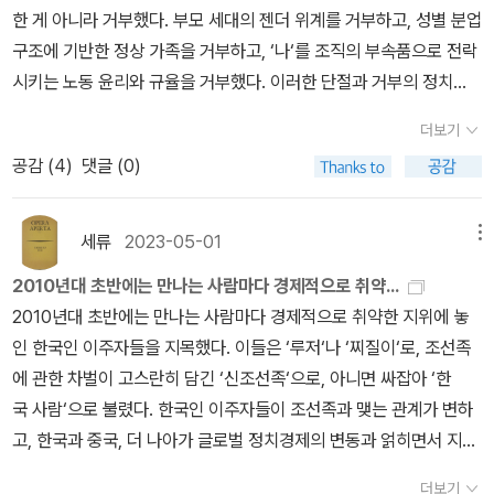
년자 난민에게 너무 가혹하다. 쉼터에서 그들을 돌봐주는 어른들이
다는 생각을 점점 하게 되는데 이제 철학과 과학 분야의 책도 조금씩
난민 을 다룬 연구서 , <난민, 경계의 삶, 역사비평사,2023>은 먹고
지 못하고 있었다는 걸 알게 됐다.빈곤은 게으른 사람에게 찾아오는
복지, 이주, 철거, 쪽방촌, 홈리스, 청년, 운동, 기후위기 등 다양한 주
한 게 아니라 거부했다. 부모 세대의 젠더 위계를 거부하고, 성별 분업
있긴 하지만, 벨기에의-물론 벨기에 어른만 그런건 아니겠지- 어른들
늘려가며 읽어보자는 생각을 했다. 이달에 읽을 예정인 책들을 뽑아
사는 문제와 사회와의 관계 그리고 정치권력의 통치의 관계를 다시
게 아니다. 아침 저녁으로 일을 하고 또 해도 제대로 된 토스터기 하나
제를 경유하며 동시대의 빈곤을 의제화하는 동안 기본소득, 페미니즘
구조에 기반한 정상 가족을 거부하고, ‘나‘를 조직의 부속품으로 전락
은 이 보호자 없고 오갈데 없는 처지의 미성년자 난민들을 착취한다.
보았는데 당연히 변동 가능성은 있다.도스토예프스키 전집(200주년
생각하게 해준 책으로 생각합니다. 사회정책과 경제정책은 생각보다
살 수 없는게 빈곤이다. 나쁜 소비인줄 뻔히 알지만 나쁜 소비를 할 수
리부트, 펜데믹, 행위자-네트워크 이론을 비롯한 현실과 학문의 다양
시키는 노동 윤리와 규율을 거부했다. 이러한 단절과 거부의 정치
노동을 착취하고 성적으로 착취한다. 그리고 겨우 벌어들인 몇 푼의
기념판)은 한참 전에 사두고 이제야 시작한다. 매달 한 권씩이라도 읽
매우 가까이 있는 분야고 둘다 사회구성원들의 삶에 직접적인 영향을
밖에 없는게 빈곤이다. 빈곤은 몸을 병들게 하고 빈곤은 더 많은 에너
한 이슈도 계속해서 이 오랜 빈곤 감각과 사유에 반영되어왔다. 그 결
를 거쳐 다시 만들어야 할 미래는 막막하기도, 두렵기도, 설레기도 했
돈도 착취한다. 게다가 이 미성년자들에게 대마초 팔이 심부름까지
을 수 있었으면... 어쨌든 가장 얇은 가난한 사람들부터 시작할 것 같
더보기
주는 밀접한 분야입니다. 최근 한국에서 사회정책을 너무 등한시하는
지를 소비하게 한다.막연히 빈곤이 어떨것이다, 라고 안다고 생각하
과물인 이 책이 “누더기 조각보처럼 보일까 걱정이 앞”선다면서도 그
다.- P317말할 수 있는 프레카리아트 다수는 신자유주의 구조조정
시킨다. 거기에서 얻게 되는 돈은 극히 적고, 그러나 토리와 로키타에
다. 문제는 이거 북플에서 읽음 처리를 하는 것이 불가능할 것 같다.
공감 (
4
)
댓글 (0)
건 국가에 세금을 꼬박꼬박 내는 국민에 대한 모독이라고 생각합니
는 것과, 이 책을 통해 실제 빈곤을 마주하는 건 차이가 있다.같이 읽
는 다시 한번 이 판을 긴장의 장으로 만든다. “(본질적으로 불완전하
이 본격화된 1990년대 후반 경제 위기에 유년기를 보냈고, 예측 불
게 돈은 필요하기 때문에 어쩔 수 없이 그 일을 한다. 또다시 인터뷰에
전집으로만 검색되어서 낱개가 확인이 안된다(전집으로 체크하면 1
다. 과연 세금 낸 만큼 국가가 국민들에게 무엇을 하고 있는지 말입니
으면 좋을 책들 몇 권 추려본다. 여덟번째 책은 '도나 해러웨이'의 《해
고 앞으로도 미완성으로 남을) 이 조각보는 다른 시기에 여러 현장에
허의 삶을 온몸으로 경험한 부모로부터 때로 과도한 관심과 투자
실패한 로키타에게 마약 판매상 쉐프는 대마초 키우는 컨테이너에서
년 뒤에나 읽음될 것 같은데-_-). <침묵>(제발 읽자)과 선물 받은 맞
다. 특히 인류학(anthropology)은 서구의 제국주의자들이 식민지
러웨이 선언문》.이 책을 읽으면서 철학관련 팟캐스트를 듣기도 했는
서 다양한 질문 아래 수행된 연구를 우리 시대 빈곤에 관한 사유를 확
를 받으며, 또래와 살벌한 경쟁을 거듭 치르고 첫 관문인 중상위권 대
세류
2023-05-01
메뉴
3개월간 생활하면 가짜 체류증을 만들어주겠다 제안한다. 그곳은 불
춤법 책, 이달의 페미니즘 책, 솔닛의 에세이가 포함되었다.
경영을 위한 통치방식의 하나로 비서구사회를 연구하기 위한 목적으
데, 와 이 책 역시 놀라운 책이었다.그러니까 인간이 가장 고등동물로
장하는 마중물로 재배치하는 시도”라면서 「서문」을 연 이 책은, “여전
학에 진입했다. '자기 착취에 가까운 자기계발'로 삶을 마모시키다 보
법이며 드러나서는 안되기에 일단 들어가는 이상 그 안에서 3개월간
2010년대 초반에는 만나는 사람마다 경제적으로 취약...
로 나온 서구학문인데, 그 방법론을 가지고 한국사회의 복지구조와
서 저 혼자 잘나서 살고 있는게 아니라는거다. 나라는 이 하나의 인간
히 나를 긴장하게 만든다”는 말로 끝을 맺는다.
니 우울이라는 집단 감염을 겪고, '첫 일자리로 사실상 ‘신분‘이 결정
갇혀 있어야 한다. 갖다 주는 음식을 먹고 외부와의 연락도 단절된 채
2010년대 초반에는 만나는 사람마다 경제적으로 취약한 지위에 놓
관료와 복지수급의 관계를 살핀다던지, 중국 선전(Shenzhen深圳)
이 존재하는 건 수많은 비인간 존재들의 엮임과 얽힘으로 가능하다는
되는' 노동시장에서 기회의 공정에 강박적으로 몰두하며 불평등에 예
로 대마초를 키워내야 하는 것. 내 동생을 일주일에 한 번만이라도 만
인 한국인 이주자들을 지목했다. 이들은 ‘루저‘나 ‘찌질이‘로, 조선족
의 폭스콘 노동자의 삶을 추적해 노동자로서의 삶이 어떠한지를 보여
것.이런 식의 생각을 도나 해러웨이로 인해 처음 접하게 됐고 그래서
민한 감각을 벼려냈지만, 동시에 국가라는 대서사에 개인을 접붙여
나게 해달라는 요구는 묵살되지만 토리는 어떻게든 누나를 만날 방법
에 관한 차벌이 고스란히 담긴 ‘신조선족‘으로, 아니면 싸잡아 ‘한
줍니다. 중국에 관심이 많은 독자로서 그리고 저자 자신도 중국학을
신선했으며 좋은 의미로 충격이었다. 언젠가부터 동물 노동에 대해
온 삶을 낯설게 바라볼 수 있는 교육·문화 자본도 축적했다. 이들 다수
을 찾아낸다. 물론, 이 어른들에게 들켜서는 안되기 때문에 몰래 이루
국 사람‘으로 불렸다. 한국인 이주자들이 조선족과 맺는 관계가 변하
하는 정체성이 있어서 그런지 옆나라 중국의 사회에 대한 글은 접하
생각하고 있었는데, 해러웨이 선언문 읽고나니 비인간 존재들의 이야
가 (논술에서 학생부 종합 전형까지) 변화된 입시 환경에서 일찌감
어져야 하고 몰래 들어갔다 몰래 빠져나와야 한다. 로키타는 체류증
고, 한국과 중국, 더 나아가 글로벌 정치경제의 변동과 얽히면서 지
지 못했던 이야기라 생각할 거리를 던져준 글이라고 생각합니다. 또
기가 더 궁금해졌다. 그러나 그들이 직접 이야기를 하지 못하고 그 이
치 인권과 민주주의를 학습했고, 외국어 실력과 디지털 소통 능력, 다
도 필요하지만 돈도 필요하다. 돈을 벌기 위해서는 체류증이 필수다.
난 20여 년 동안 겪어온 사회경제적 지위의 부침이 시타의 흥망성쇠
한 중국 하얼빈(哈尔滨)을 배경으로 하얼빈에 자리잡은 여러 한국
야기들마저 인간들로부터 온것일텐데, 그건 과연 비인간 존재 그들의
양한 국외경험을 바탕으로 온라인과 오프라인을 넘나들며 글로벌 지
더보기