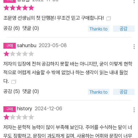
메뉴
른 방식으로 두 중국 여성의 빈곤-과정에 동행하는 문화기술지를 써
내려간다. 폭스콘 공장노동자–커뮤니티센터의 자원봉사자-보험판매
조문영 선생님의 첫 단행본! 무조건 믿고 구매합니다!
원-배우자이자 부양자로 임금노동 가사노동 돌봄노동 분배노동을 하
공감 (
6
)
댓글 (0)
며 ‘사회적 공장’에서 “부단히 가치를 만들어냈지만, 그러는 동안 소
외의 경험도 동시에 누적”되고, “관계의 생성과 단절 (…) 기대와 체
sahunbu
2023-05-08
념이 반복되고 뒤얽히는 과정”이 쭤메이의 일상을 통해 그려진다. 다
메뉴
음은 토지를 되찾기 위해 시댁 마을과 친정이 있는 도시, 관공서와 모
저자의 입장에 전혀 공감하지 못할 바는 아니지만, 굳이 이렇게 현학
델하우스를 불안하게 전전하는 쑨위펀의 여정이다. 그 과정에서 끊임
적으로 어렵게 서술할 수 밖에 없었나 하는 생각이 읽는 내내 들었
없이 ‘자격’을 의심받으며, 제도권과 시장의 무시, 가족의 경계와 무관
다.
심 속에서 자격 없음의 감각을 내면화한 쑨위펀은 어느 쪽에서도 집
공감 (
5
)
댓글 (0)
을 찾지 못한다. 장면이 바뀌고, 취약한 내면을 더 넓은 세상과 대면시
키며 책은 글로벌 빈곤과 접속한 청년들의 빈곤 감각에 주목한다. “빈
history
2024-12-06
자와 바깥 세계를 연결해내는 핵심 고리”, 바로 실존의 빈곤이다. 이
메뉴
들은 자기 빈곤을 안고도 “글로벌 빈곤의 퇴마사를 자처”하며 개발·
원조 프로젝트에 투신해 빈곤산업을 떠받친다. 빈곤이 구조적 불평등
저자는 문학적 능력이 많이 부족해 보인다. 주어를 수식하는 말이 너
을 가리는 글로벌 질서의 매개로 등장하고 국제정치의 역동에 따라
무도 장황하고, 문장이 과도하게 길며, 사용하는 어휘와 문장이 너무