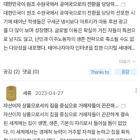
희망할 수 없는 현재는 그 전의 온통 학대와 가난으로 얼룩진 과거를
이 경계인을 공격했다.이들이 그나마 적대를 거두고 의견의 일치
대한민국이 원조 수원국에서 공여국으로의 전환을 당당히...
이었다. 그 수단을 이용해서 설렘을 전하는 것도 좋았고, 그래서 그들
간, 자립 자활훈련을 통해 하루빨리 거듭나야 할 인간으로 가정하면
리될 만한 자족적 에피소드가 구성되려면, 봉사는 ‘유연한 외피를 갖
반영한다. 내 목표는 체류증 받아 가사도우미가 되는 거야, 라고 말하
를 보이는 순간은 자신보다 열위에 있는 다른 경계인-탈북민을 지목
대한민국이 원조 수원국에서 공여국으로의 전환을 당당히 선포한 시
이 주고 받는 이메일을 활자로 읽으며 그들이 느꼈을 감정을 고스란
서 추진되는 여러 제도가 가난의 시간성을 고려하지 않는다는 점을
추고, ‘문제 해결식‘의 간명한 테크닉을 취하며, 과도한 개입이나 희생
는 십대의 소녀를 보는 일은 짐작보다 더 크게 가슴을 찌른다. 이 십대
할 때였다.- P293시타의 발전과 쇠락은 한국과 중국은 물론, 글로
기에 태어난 학생들은 구세군 냄비보다 아프리카 아동 후원 광고
히 전달받는 것도 이 책의 특별한 점이다. 그러니까 이 책은 문학이 할
역설했다.- P331인터뷰, 토론, 분석, 발표, 글쓰기를 거치면서, 학생
을 요구하지 않는 ‘적당함‘을 지녀야 했다.- P253참가 학생들을 인터
난민 소녀는 모든 어른들에게 '아무렇게나 대해도 되는' 존재가 되어
벌 정치경제의 변동과 관련지어 이해해야 할 구조적 사안이다. 그럼
를 더 많이 보며 성장했다. 글로벌 이동은 확실히 가진 자들의 특권으
수 있는, 아니지, 문학'만'이 할 수 있는 큰일을 했는데, 그건 바로 등장
들의 질문은 ‘빈곤층은 왜 자립할 수 없는가‘ 내지 자립하지 못하는
뷰하면서 느낀 것은 대기업의 해외 자원봉사를 비롯해 대학생을 대상
있다. 그러나 머무를 곳도 돈도 보호해줄 어른도 없는 소녀는 이들에
에도 예측 불허의 힘들이 얽힌 결과를 문화적 적대로 치환하는 일
로 남지도 않고, 난민과 이주노동자의 생존 전략으로 축소될 수도 없
인물들이 '활자'를 읽으며 느끼는 감정을 독자 역시 똑같이 '활자'를 읽
가‘에서 우리는 왜 자립·자활에 이렇게 집착하게 되었을까‘ 또는 ‘자활
으로 한 각종 대외활동이 단순히 스펙을 쌓기 위한 용도도, '자신들
게 제대로 된 항변도 할 수 없고, 하다못해 경찰에 신고도 할 수 없다.
이 허다했다. 이러한 변동에 쉽게 대처할 만한 자본을 지니지 못
는 다양성을 내포했다. 태어나자마자 인터넷을 접한 디지털 세대에
으며 느낀다는 거다. 그들의 설렘과 실망과 초조함이 고스란히 느껴
·자립 담론은 어쩌다 이렇게 범람하게 되었을까‘로 바뀌었다. 신자유
을 도덕적 인재, 공감 능력과 책임감을 지닌인재로 계발하기 위한 자
상상할 수 있는 가장 높은 삶이 가사도우미인 소녀가 벨기에의 유럽
한 채 삶의 불안정성을 감내하고 있는 사람들 사이에서 가장 일상적
게 국경 너머의 삶은 친숙한 화제였다.(중략 )조기유학 어학연수, 배
지는 건 주인공들과 독자가 같은 수단으로 감정 교류를 하고 있기 때
주의 경쟁 속에서 청년들이 사회적 인정을 획득하기 위한 암묵적 근
기의 테크놀로지'에 국한된 것도 아니라는 점이다. 내가 심층 인터뷰
의 하늘 아래서 다른 어른들과 함께 살고 있다. 영화의 마지막, 나는
더보기
으로.하향 이동의 실제 경험과 내리막길을 걸을지 모른다는 공포가
낭여행, 워킹홀리데이 등으로 장기간 해외에 체류하면서 한국 사
문이고, 무엇보다 문학'만'이 할 수 있는 가장 큰 장점을 보여준건, 이
거였던 자립은, 자격 있는 빈민과 그렇지 못한 빈민을 구분하며 빈곤
를 진행한 열 명 중 무려 절반이 휴학하고 고시나 각종 자격증 시험
희망을 바랐다. 어떤 작은 희망이라도 그들을 찾아오겠지. 매 장면마
공감 (
2
)
댓글 (0)
뒤섞이면서 시타에서 빈곤 문화는 강한 전염성을 갖게 되었다.(중략)
회 청년으로서 기대되는 표준 생애 경로를 재고하거나 여기에서 이탈
책의 등장인물들은 서로의 얼굴을 모른다는 거다. 본 적이 없다는 거
의 위계를 만들어내는 수사로 비판의 대상이 됐다.- P333교육·문화
을 준비한 경험이 있었는데, 이들에게 봉사단은 일종의 심리 치료
다 그럴 리 없다는 걸 말해주는데도, 그래도 미성년이잖아, 절망만 주
나는 빈곤 문화의 신자유주의적 생산에 주목하는데, 이는 '위기가 반
하는 청년도 제법 늘었다.- P192'발전‘주의‘는 남았으되 발전의 전망
다. 독자가 그러는 것처럼.거의 모든 소설 속의 이야기에서 등장인물
자본을 갖춘 청년 프레카리아트에게 불안정성이란 단순히 위기에 그
제, 심지어 한 학생의 말을 빌리면 '암흑 속에 살던 내가 만난 새로
지는 않겠지 했는데, 다르덴 형제 할아버지들 얄짤 없으셨네요. 내용
복되는 신자유주의 흐름에서 하향 이동이나 삶의 격동을 경험하는 시
도 동력도 불투명해진 시대에 성인이 된다는 것은 어떤 의미일
들은 서로의 모습을 안다. 대화를 하고 안고 싸우고 이 모든 과정에서
치지 않고 새로운 열망을 지폈는데, 이 열망을 표현, 조직, 확산하
세류
2023-04-27
메뉴
운 희망'이었다.- P257한국 학생들은 도농이원구조에 따른 중국
언급 없이 결말을 말하자면 비극이고, 그러나 그것은 현실일 터였다.
타의 한국인 이주자들이 자신의 ‘정상성‘을 증명하고, 스스로를 ‘찌질
까?'(중략)기술 발전이 노동을 대체하고, 더 싼 노동을 찾아 자본
그 사람들은 서로에게 실체다. 그런데 이 책에서는 에미가 레오에게
는 데 페미니즘이 끼친 영향은 상당하다. 여성의 결혼, 출산, 양육
의 지역 격차나 농민공의 삶에 관해 잘 몰랐다. 물리적 환경만 보고 가
그렇다면 현실은 비극인걸까.위에서도 언급했지만 영화속에는 미성
자산이자 상품으로서의 집을 중심으로 거래자들이 끈끈하...
이‘ ‘루저‘와 구분 짓기 위해 자의적인 빈곤 문화의 표식을 동원하
이 쉽게 이동하고, 가치 증식이 실물경제 활성화와 점점 무관해지
실체이지 않고, 그리고 에미가 독자에게 실체이지 않다. 그 실체를 궁
을 책무로 만든 근대적 시간성, 가부장적 가족제도, 남성중심적 조
난하다는 인상을 받을 뿐, 자신이 봉사자로서 대면하는 빈곤에 대
년 난민의 성착취 장면이 나온다. 그러나 직접적인 장면 묘사는 없다.
자산이자 상품으로서의 집을 중심으로 거래자들이 끈끈하게 결속
고 (재)생산하는 과정'을 일컫는다.- P294초국적 연결이 급증한 시
는 금융자본주의 세계에 살면서도 학생들은 수백 통의 자소서(자기소
금해하는 게 독자만의 몫이 아니라는거다. 내가 에미가 궁금하듯, 레
직 문화를 거부하면서 다르게 살아갈 자유는 ‘정상‘ 규범을 이탈하
한 구체적 이해나 관심이 상대적으로 부족했다. 봉사를 통해 ‘나‘의 결
그럼에도 불구하고 지금 성착취가 일어나고 있다는 걸 관객은 알고,
된 세계에는 집이 생명, 생존, 기본의 자리로서 들어설 틈이 없었
대, 나락에 떨어질지 모른다는 불안이 빈곤 감각을 증폭시키는 시대
개서)를 썼다. 부모 세대가 습관처럼 강조해온 안정된 정규직과 성
오도 에미가 궁금하고 에미가 레오를 궁금해하듯 독자도 레오를 궁금
는 데 따른 위험을 감수하면서라도 추구할 가치가 있었다.- P337
핍을 어떻게 메울 것인지가 더 중차대한 문제였다.- P259단기간의
충분히 끔찍하게 여길 수 있다. 이 장면에서 나는 또다시 잔인한 강간
다. 이 세계에서는 경제적 능력이 거주할 자격을 논하고 집을 획득
에 빈곤 복지 · 노동 담론이 서로 맞물리면서 ‘빈민‘을 조립했던 문
공 신화를 버릴 수도, 현실화시킬 수도 없는 상황에서 그런 처지의 비
해한다. 후버까페에서 그들이 만나기로 했을 때, 이 사람이 그 사람일
해외 자원봉사 프로그램을 통해 정부와 기업은 청년 실업과 고용 불