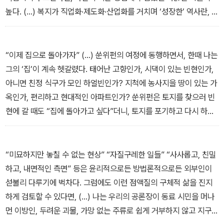
높다. (…) 복지가 직업화·제도화·산업화를 거치며 ‘성장한’ 역사란, 뒤
집어보자면 사회복지 체제 구축에 관여해온 종사자들이 가난한 사람
들한테 ‘의존해온’ 역사다. 그룹홈의 부모가 영재한테 의존하면서도
그에게 낙인을 씌우듯, 복지 종사자들 역시 빈자에게 기대는 동시에
“이제 집으로 돌아가자” (…) 쑨위펀의 여정에 동행하면서, 한때 나는
그들에 대한 심판자를 자임한다.
그의 ‘집’이 계속 헷갈렸다. 태어난 고향인가, 시댁이 있는 빈현인가,
_「의존의 문제화」
아니면 친정 식구가 모인 하얼빈인가? 지척에 농사지을 땅이 있는 가
옥인가, 편리하고 현대적인 아파트인가? 쑨위펀은 토지를 찾으러 빈
현에 갈 때도 “집에 돌아가고 싶다”더니, 토지를 포기하고 다시 하얼
빈으로 떠날 때도 “집에 돌아가자” 했다. 집은 결국 특정 장소로 가리
킬 만한 ‘어디’도, 건조물로 지칭할 만한 ‘무엇’도 아니라, 세계 속 자
기 ‘자리’를 만드는 부단한 과정이었던 셈이다. 언제 헐릴지, 쫓겨날지
“미묘하지만 놓칠 수 없는 현상” “자질구레한 일들” “사사롭고, 친밀
모르는 상태를 벗어나 맘 편히 누울 자리, 섭씨 영하 20도에 볼일을
하고, 내면적인 측면” 등은 윤리적으로든 방법론적으로든 외부인이
보러 공중변소를 찾지 않아도 되는 편한 자리, (…) 몸이 아프고 돈이
섣불리 다루기에 벅차다. 그럼에도 이런 점액질의 구체적 삶을 진지
없어도 괜찮은 자리, 서로 돌보고 의지할 존재를 곁에 둔 자리……. 하
하게 검토할 수 있다면, (…) 나는 우리의 공론장이 동료 시민을 머나
지만 쑨위펀이 자리를 만드는 과정은 (심지어 자기 자신한테조차) 자
먼 이방인, 두려운 괴물, 가망 없는 주류로 쉽게 거부하지 않고 지구
격을 의심받고, ‘자격 없음’의 감각을 내면화하는 과정이었다. (…) 자