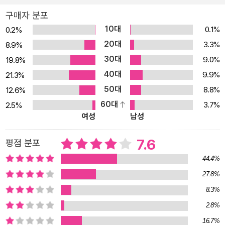
을 둘러보면 다시 “어디에도 없는” 것이 된다. 돈 없고 집 없고 먹을
구매자 분포
것도 없고 돌봐줄 이도 없는 상태, 물질적 결핍과 경제적 고립, 약자,
10대
0.1%
0.2%
피해자, 수급자, 의존자 따위의 전형적 분류로 답변되어왔던 이 질문
20대
3.3%
8.9%
에 간단히 답하기를 부러 실패하고 내려진 답을 거듭 번복하면서, 빈
30대
9.0%
19.8%
곤은 빈자에게 그렇듯 독자에게도 과정이 된다. 그것은 어떤 과정일
40대
9.9%
21.3%
까? 도시 빈민, 공장노동자, 수급자, 불안한 청년, 농민공, 이주자, 여
50대
8.8%
12.6%
성, 토착민, 노예, 그리고 역사 이전부터 착취당해온 비인간까지……
60대
3.7%
2.5%
이 책에 소환되는 빈자에는 경계가 없다. 빈자의 외연은 이 사회의 통
여성
남성
치 방식과 그에 연루된 사람들의 관계 속에서 계속 확장된다. 가난한
이의 생활을 일정 기간 지켜보고 그의 생애 발걸음에 보폭을 맞추다
7.6
평점 분포
보면 물질적 궁박함으로 표상된 빈곤이란 상태가 실은 실존의 결핍을
44.4%
메우려는 끝없는 분전이라는 것을 알 수 있다. 주어진 조건이 어찌됐
27.8%
건 취약한 존재가 세계 속에서 진정한 자기 자리를 찾기 위해 부단히
8.3%
노력하는 과정, 그것이 빈곤이라고 20년간 빈곤을 연구해온 저자는
이야기한다. “이 나라는 내가 진정으로 어떤 인간인지 알려고 하지 않
2.8%
는다.”(117) 이 책의 문화기술지에 등장하는 어느 청년 노동자의 말
16.7%