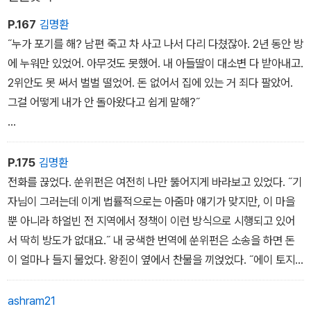
P.167
김명환
˝누가 포기를 해? 남편 죽고 차 사고 나서 다리 다쳤잖아. 2년 동안 방
에 누워만 있었어. 아무것도 못했어. 내 아들딸이 대소변 다 받아내고.
2위안도 못 써서 벌벌 떨었어. 돈 없어서 집에 있는 거 죄다 팔았어.
그걸 어떻게 내가 안 돌아왔다고 쉽게 말해?˝
˝농사를 안 지은 건 자동 포기에 해당돼요. 대대를 찾아가요.˝
P.175
김명환
˝날 거치지도 않았잖아. 난 매년 겨우 살아. 애들이 다 컸는데 [돈이
전화를 끊었다. 쑨위펀은 여전히 나만 뚫어지게 바라보고 있었다. ˝기
없어] 배우자도 못 구해. 내가 확 죽으려고 했는데 딸이 울면서 말렸
자님이 그러는데 이게 법률적으로는 아줌마 얘기가 맞지만, 이 마을
어. 아빠도 없는데 엄마까지 없으면 어떻게 사냐고…….˝
뿐 아니라 하얼빈 전 지역에서 정책이 이런 방식으로 시행되고 있어
서 딱히 방도가 없대요.˝ 내 궁색한 번역에 쑨위펀은 소송을 하면 돈
이 얼마나 들지 물었다. 왕쥔이 옆에서 찬물을 끼얹었다. ˝에이 토지
보상받는 액수의 곱절은 들 거예요.˝ 쑨위펀은 자리에서 일어나 외투
를 껴입으며 내게 덤덤히 말했다. ˝이제 집으로 돌아가자.˝
ashram21