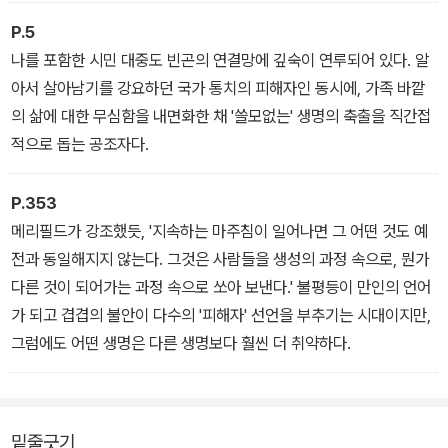
속 취약하고 불완전한 (나와 같은) 존재로 인정하는 데서 시작되기를
격 없음의 판정은 가까이에서 마주하는 사람들, 심지어 가장 친밀한
바란다. 지구생활자-파괴자가 품어온—감각, 세계상, 열망의
P.5
사람들에 의해 계속됐다. 동행하면서 주저하기를 반복했던 나도, 거
총체로서—발전의 꿈이 ‘그’라는 존재와 등치될 만큼 얼마나 강렬한
나를 포함한 시민 대중도 빈곤의 연결망에 깊숙이 연루되어 있다. 알
듭 노력하고 거듭 ‘부적절한’ 존재임을 확인받으며 점점 움츠러든 쑨
것인지, 문화와 상징, 이데올로기, 제도와 정책, 교육과 미디어, 일자
아서 살아남기를 강요하던 국가 통치의 피해자인 동시에, 가족 바깥
위펀 자신도 예외일 수 없었다.
리와 사회보장 등이 얼기설기 엮이고 시너지를 발휘하면서 발전의 꿈
의 삶에 대한 무심함을 내면화한 채 '쓸모없는' 생명의 축출을 직간접
_「집으로 가는 길」
이 아닌 다른 꿈을 꾸는 것이 어떻게 막히고 불온시되었는지, 어떤 감
적으로 돕는 공조자다.
당하기 힘든 규범과 질서를 강요하고 낙인을 부과했는지, 그렇게 집
요하게 추구했던 꿈이 어떻게 현실이 되고 또 좌절되었는지 각자의
P.353
생애 경험에서 출발하여 말하고, 쓰고, 읽고, 대화하는 공론장이 필요
메리필드가 강조했듯, '지속하는 마주침이 일어나면 그 어떤 것도 예
하다.
전과 동일해지지 않는다. 그것은 사람들을 생성의 과정 속으로, 뭔가
_「인류세의 빈곤」
다른 것이 되어가는 과정 속으로 쏘아 보낸다.' 불평등이 만인의 언어
가 되고 겹겹의 불안이 다수의 '피해자' 선언을 부추기는 시대이지만,
그럼에도 어떤 생명은 다른 생명보다 훨씬 더 취약하다.
밑줄긋기