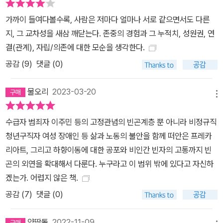
판단의 절대 기준이 되곤 한다. 노동 대 빈곤, 노동자 대 빈자라는 이
가까이 들여다볼수록, 사람은 저마다 얼마나 서로 같으면서도 다른
분법은 이런 구성 속에서 “후자의 열위를 정당화한다”. 빈곤 통치의
지, 그 교차성을 새삼 깨닫는다. 존중의 경험과 그 누적치, 성원권, 연
역사는 인간에게 노동을 강제하기 위한 일련의 지식과 제도를 구축해
결(관계), 자립/의존에 대한 모순을 생각한다.
온 과정이다.(105) “역설적으로 봉사자, 활동가, 정책 실무자, 연구
공감 (
9
)
댓글 (0)
자, 예술가, 기자 등 빈곤을 어떤 식으로든 재현하고 쟁점화하는 매개
자・대화자 집단은 빈곤 문제의 해결이 요원해 보일수록 역설적으로
물오리
2023-03-20
증가했다”는 점은 이런 맥락에서 주목할 만하다. 관계자, 조력자, 재
메뉴
현자를 자처하는 사람들도 결국은 빈자에게 의존한다는 것. 빈민이
이룬 공동체와 빈민(주민)운동은 일찍이 당연한 존재 양태로서 상호
수급자 범죄자 이주민 등의 고정관념의 빈곤계층 뿐 아니라 비정규직
의존성을 체화하고 실천해왔다. 이렇게 모두가 빈곤의 연결망에 깊이
청년구직자 여성 장애인 등 삶과 노동의 불안을 함께 떠안은 프레카
연루된 세계에선 “누구도 빈곤의 천태만상을 멀찍이서 바라만 보는
리아트, 그리고 하향이동에 대한 공포와 비인간 빈자의 고통까지 빈
위치에 있을 수 없다”는 저자의 말은, 모두가 불평등의 피해자임을 자
곤의 외연을 확대해서 다룬다. 누구라고 이 범위 밖에 있다고 자신하
처하는 “경계 없는 불평등의 시대”에 우리가 우리 자신의 불안을 위
겠는가. 어렵지 않은 책.
치시키는 것과는 조금 다른 방식의 빈곤 감각, 빈곤 인식을 가질 것을
공감 (
7
)
댓글 (0)
주문한다. 그러기 위해 저자가 주목하는 것은 빈곤의 배치, 빈곤의 어
셈블리지다. 그는 빈곤 통치와 빈민의 구성을 개괄한 뒤, 이와 전혀 다
양땅돌
2022-11-09