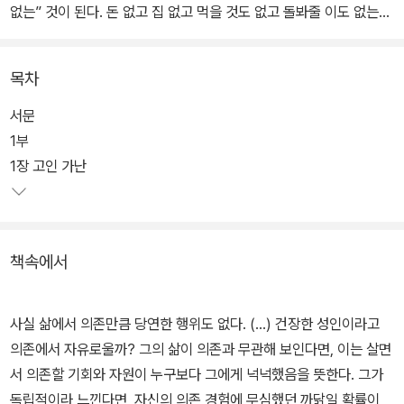
없는” 것이 된다. 돈 없고 집 없고 먹을 것도 없고 돌봐줄 이도 없는
상태, 물질적 결핍과 경제적 고립, 약자, 피해자, 수급자, 의존자 따위
의 전형적 분류로 답변되어왔던 이 질문에 간단히 답하기를 부러 실
목차
패하고 내려진 답을 거듭 번복하면서, 빈곤은 빈자에게 그렇듯 독자
에게도 과정이 된다. 그것은 어떤 과정일까?
서문
1부
도시 빈민, 공장노동자, 수급자, 불안한 청년, 농민공, 이주자, 여성,
1장 고인 가난
토착민, 노예, 그리고 역사 이전부터 착취당해온 비인간까지…… 이
책에 소환되는 빈자에는 경계가 없다. 빈자의 외연은 이 사회의 통치
방식과 그에 연루된 사람들의 관계 속에서 계속 확장된다. 가난한 이
책속에서
의 생활을 일정 기간 지켜보고 그의 생애 발걸음에 보폭을 맞추다 보
면 물질적 궁박함으로 표상된 빈곤이란 상태가 실은 실존의 결핍을
메우려는 끝없는 분전이라는 것을 알 수 있다. 주어진 조건이 어찌됐
사실 삶에서 의존만큼 당연한 행위도 없다. (…) 건장한 성인이라고
건 취약한 존재가 세계 속에서 진정한 자기 자리를 찾기 위해 부단히
의존에서 자유로울까? 그의 삶이 의존과 무관해 보인다면, 이는 살면
노력하는 과정, 그것이 빈곤이라고 20년간 빈곤을 연구해온 저자는
서 의존할 기회와 자원이 누구보다 그에게 넉넉했음을 뜻한다. 그가
이야기한다.
독립적이라 느낀다면, 자신의 의존 경험에 무심했던 까닭일 확률이