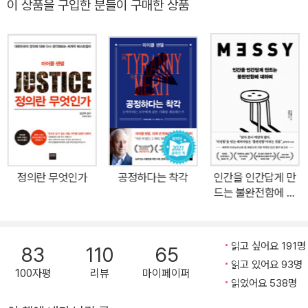
이 상품을 구입한 분들이 구매한 상품
책이다. 샌델이 시장의 도덕적 한계에 대해 15년간 철저히 준비하고
고민하여 완성한 역작으로, ‘정의(JUSTICE)’에 이은 하버드대 최고
인기 강의 ‘시장과 도덕(MARKETS & MORALS)’을 바탕으로 한
다. 샌델은 이 책을 통해 시장주의의 한계를 되짚어보는 계기를 마련
해 준다. 시장 논리가 사회 모든 영역을 지배하는 구체적인 사례들을
제시, ’과연 시장은 언제나 옳은가‘에 대한 해답을 제공한다. 저자 특
유의 문답식 토론과 도발적 문제 제기, 치밀한 논리로 시장을 둘러싼
흥미진진한 철학 논쟁을 펼친다. 세상엔 돈으로 살 수 없는 것들이 많
다. 성(性), 교육, 환경 문제 등은 전통적으로 시장의 지배를 받지 않
정의란 무엇인가
공정하다는 착각
인간을 인간답게 만
는 영역이었다. 하지만 지금은 돈만 있으면 성도 바꿀 수 있고, 기부
드는 불완전함에 대
입학도 할 수 있으며, 탄소 배출권도 사들일 수 있다. 놀이공원 등에서
하여
는 우선 입장이 가능한 표를 판매하기도 한다. 가치를 매길 수 없다고
평가받는 도덕적 영역들이 점점 돈과 시장의 지배를 받으며 그 가치
읽고 싶어요 191명
83
110
65
가 변질되고 있는 것이다. 샌델은 바로 이 점에 주목해 시장지상주의
읽고 있어요 93명
100자평
리뷰
마이페이퍼
에 경고를 던지며 시장의 역할을 다시 생각하게끔 돕는다. 언제 시장
읽었어요 538명
을 이용해야 하는지, 시장에서 거래하면 안 되는 것이 무엇인지 등 시