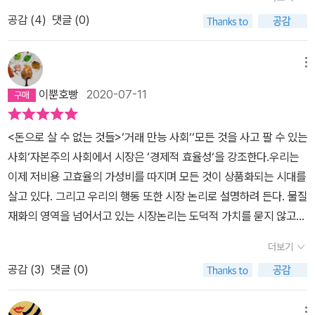
비롯한 고향 어른들, 차량사고를 원만히 해결해 줬던 육군 중령 등 알
년 옥스퍼드대학교 브레이스노즈 컬리지(Brasenose College)에서
이 샌델의 주장이다. 2.부패의 문제 : 도덕.규범에 의해 지배되던 비시
52~53) 시장경제 또는 자유주의 경제체제(시장자유주의)는 분업
공감 (
4
)
댓글 (0)
든 모르든 분들마다 도와준 사람들이었다. 샌델은 책에서 가정생활
열렸던 ‘인간 가치에 관한 태너 강의‘였다. 이 프로젝트는 초기 단계에
장 영역이 시장화 되면, 행위 자체의 의미가 부패할 수 있다. 헌혈의
에 의해 생산된 재화와 용역을 자유 가격 체제의 수요와 공급 관계에
을 비롯해 개인이 맺는 관계•교육•건강•환경•시민생활•스포츠•심
2000~2002년 뉴욕 카네기사의 카네기연구재단(Carnegie Schol
예를 들자면, 영국은 100% 자발적 기증자를 통해 필요한 혈액을 기
의해 분배하는 사회구성체이다. 실제로는 순수한 형태로서의 시장경
지어 삶과 죽음의 문제에서 돈과 시장이 차지하는 적절한 역할을 놓
arsProgram)에서 연구에 절대적으로 필요한 기금을 지원받았다. 인
메뉴
증받기 때문에 사람들이 헌혈을 시민의 의무(공동체의식)라고 인지
제체제는 존재하고 있지 않지만 각 국가 또는 사회마다 다양한 형태
고 토론하도록 독자를 격려한다. 시장이 공공선에 기여할 수 있는 영
내와호의를 베풀어주고 초지일관 나를 지지해준 바르탕 그레고리안
하지만 미국은 혈액을 상품으로 취급하는 혈액은행 시스템을 운영하
로 수용되고 있다. 시장자유주의 경제체제에서는 모든 경제주체의 생
이뿐호빵
2020-07-11
역과 시장논리를 적용하면 안 되는 영역을 어떻게 결정할 것인가? '돈
(VartanGregorian), 패트리샤 로젠필드(Patricia Rosenfield), 헤
기 때문에 주로 가난한 사람이 자신의 피를 판매하고 부자들은 돈을
산활동은 자유로우며, 시장에서의 물품구입도 자유의지에 의해 이루
으로 살 수 없는 것들'에서 다루는 것은 수많은 경제적 사안들로 시장
더 매케이(HeatherMcKay)에게 깊이 감사드린다.또한 하버드대학
벌기 위해 피를 팔 이유가 없으므로 헌혈을 하지 않는다. 즉 헌혈이란
어진다. 이같은 흐름을 일견 너무 자유로워 무질서한 경제활동처
<돈으로 살 수 없는 것들>‘거래 만능 사회‘‘모든 것을 사고 팔 수 있는
만능주의 시대의 자화상이다. 샌델은 시장이 인간 삶의 모든 면을 지
교 법학대학에서 열렸던 하계교수워크숍에서도 도움을 받았다. 지
행위의 의미가 혈액이 돈을 받고 거래 되느냐.아니냐에 따라 달라지
럼 보이지만 그것이 자연스럽게 질서를 유지할 수 있는 것은 가격이
사회‘자본주의 사회에서 시장은 ‘경제적 효율성‘을 강조한다.우리는
배하게 된 현실을 분석하면서 시장이 결코 중립적인 장치가 아니라
적 호기심이 풍부한 동료 교수들에게 프로젝트의 일부를 시도해
는 것이다. 상품화 되는 것이 많아질수록 변질되는 의미 또한 많아질
라고 하는 메커니즘이 시장에서의 상품매매를 성사시키고, 또 이것을
이제 저비용 고효율의 가성비를 따지며 모든 것이 상품화되는 시대를
재화의 특성을 변질시키는 힘을 가진 것임을 분석해 보이고 있다. 샌
볼 수 있었기 때문이다. 2009년 BBC 라디오 4의 초청으로 리스 강
것이다. 샌델은 추상적일 수 있는 자신의 주장을 구체적인 사례를 들
근거로 생산과 소비를 조정할 수 있기 때문이다. 이러한 경제의 특징
살고 있다. 그리고 우리의 행동 또한 시장 논리로 설명하려 든다. 물질
델은 우리가 사장의 무한한 확장에 속절없이 당할 것이 아니라 이런
연(Reith Lectures, 공영 방송사로서 BBC의 틀을 확립한 초대회
어 친절하게 설명한다. 반복하여 일러주기에 정치철학에 문외한인 나
은 장기적으로 보아 가격의 자유로운 흐름에 따라 자원의 합리적 분
재화의 영역을 넘어서고 있는 시장논리는 도덕적 가치를 묻지 않고
사안들이 공적 담론과 토론의 대상이 되어야 하며, 우리가 그것을 허
장 리스경의 업적을 기리기 위해 해마다 진행하는 라디오 프로그램 -
같은 독자도 쉽게 이해할 수 있었다. 책을 읽고 나서 든 생각은, 칼 폴
배가 이루어진다는 점에 있다.그러나 시장자유주의 경제는 매우 효율
심지어 우리의 선한 행동을 오염시킬 수 있다.마이클 샌델은 돈으로
용할 것인지를 공적 검토를 통해 깊이 고민하고 서로 대화하고 합의
옮긴이)에 출연한 일을 계기로 시장이 지닌 도덕적 한계에 관한 주장
더보기
라니의 ‘거대한 전환’ 다이제스트 버전이 아닌가? 하는 것. 폴라니보
적인 경제 체제이기는 몇 가지 치명적인 문제점을 안고 있다. 우선 경
살 수 있는 것과 살 수 없는 것이 무엇인지 결정하기 위해서는 사회적
해야 한다고 충고한다. 이것은 곧 정치의 문제다. 참된 정치는 우리가
을 일반 청중들이이해할 수 있는 언어로 전달하는 경험을 쌓았다. 강
다 훨씬 재미있기는 했다. 20세기 초에 이미 시장이 너무 커졌다고
제적 효율성은 달성할 수 있지만, 형평성은 달성하기 어려운 측면이
공감 (
3
)
댓글 (0)
삶과 시민생활을 구성하는 다양한 영역을 어떤 가치로 지배해야 하는
살고 있는 사회적 삶의 구조를 다루는 것이며, 경제는 그러한 구조를
연의 전반적인 주제는 ‘새로운 시민의식‘이었지만 네 편 중 두 편에
비판했던 폴라니인데, 거대한 전환 없이 그냥 팽창하기만 한 시장의
있다. 그리고 시장자유주의는 모든 경제 주체들이 자유롭고 평등하다
지 판단해야 할 것이며 이러한 문제를 사색할 방법을 제시하는 것이
이루는 것이다. 그런 점에서 정치는 경제를 품어야 한다. 그리고 그 매
서 시장과 도덕에 관한내용을 다루었다. 매우 즐겁게 강연을 진행
21세기 사례들을 보고 있자니 케이블 채널의 막장 프로그램을 보는
고 전제하고 있지만, 실제로는 부자와 가난한 사람이 있고 타고난 능
바로 이 책의 주제라고 말하고 있다.지불할 수 있는 능력에 따라 ‘선착
메뉴