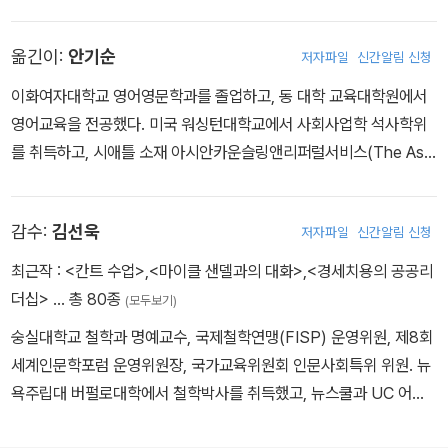
정치철학을 가르치고 있으며, 그의 수업은 현재까지 수십 년 동안 학
생들 사이에서 최고의 명강의로 손꼽힌다. 샌델이 진행 중인 영국 BB
옮긴이:
안기순
저자파일
신간알림 신청
C정치철학 토론 프로그램 〈The Global Philosopher〉 시리즈는
‘철학적 아이디어의 이면을 탐구한다’는 주제로, 세계 각국의 석학들
이화여자대학교 영어영문학과를 졸업하고, 동 대학 교육대학원에서
이 참여하고 있다. 대표 저서로는 30개국 언어로 번역된 전세계 베스
영어교육을 전공했다. 미국 워싱턴대학교에서 사회사업학 석사학위
트셀러 《정의란 무엇인가》, 《공정하다는 착각》이 있으며, 이 두 도서
를 취득하고, 시애틀 소재 아시안카운슬링앤리퍼럴서비스(The Asia
로 2010년 이후 대한민국에 ‘정의’, ‘공정’ 열풍을 불러일으켰다. 이외
n Counseling & Referral Services)에서 카운슬러로 근무했다. 현
에도 《돈으로 살 수 없는 것들》, 《완벽에 대한 반론》, 《정치와 도덕을
재 바른번역에서 전문 번역가로 활동하고 있다. 주요 번역서로는 『인
말하다》 등 다수의 베스트셀러를 저술했다.
감수:
김선욱
저자파일
신간알림 신청
센티브 이코노미』」, 『연어의 시간』, 『돈으로 살 수 없는 것들』, 『그라
운드 업』 , 『일론 머스크, 미래의 설계자』, 『마크 트웨인 자서전』, 『무
최근작 :
<칸트 수업>
,
<마이클 샌델과의 대화>
,
<경세치용의 공공리
엇이 행동하게 하는가』 등이 있다.
더십>
… 총 80종
(모두보기)
숭실대학교 철학과 명예교수, 국제철학연맹(FISP) 운영위원, 제8회
세계인문학포럼 운영위원장, 국가교육위원회 인문사회특위 위원. 뉴
욕주립대 버펄로대학에서 철학박사를 취득했고, 뉴스쿨과 UC 어바
인(Irvine)에서 풀브라이트 연구교수를 지냈다. 숭실대학교 학사부총