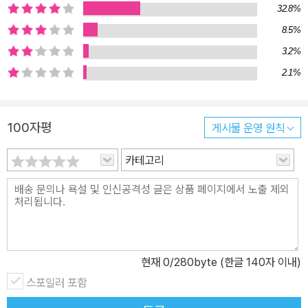
32.8%
할 것인가에 모이고 있고, 시장을 향한 신념은 꺾이지 않았다. 시장이
8.5%
재화를 분배하고 부를 창출하는 가장 효율적인 도구이고, 개인의 자
유로운 선택에 의해 거래가 공정하게 이루어진다면 ‘시장은 언제나
3.2%
옳다’는 신념은 확신을 넘어 종교와도 같은 지위를 차지하고 있다. 사
2.1%
실상 금융위기로 신용을 잃은 것은 정부다. 공적 담론은 기업과 금융
계의 탐욕, 시장의 자율기능을 제대로 감독하지 못한 정부를 어떻게
100자평
게시물 운영 원칙
바로잡고 합리적인 규제안을 도출해 낼 것인가에 집중되어 왔다. 마
이클 샌델은 이러한 제도적인 개선 이전에 시장에 대한 우리의 생각
카테고리
이 근본적으로 바뀌어야 한다고 말한다. 시장의 자율규제와 정부의
감독이 제대로 이루어진다고 해도, 시장 거래가 삶의 방식과 사고방
식, 그리고 도덕적 가치와 공동체적 가치를 훼손하고 변질시킨다면
효율성이란 이름 아래 이를 허용해서는 안 된다는 것이다. ‘정의’에 이
은 마이크 샌델의 인기 강의 ‘시장과 도덕’을 한 권의 책으로 만나다!
현재
0
/280byte (한글 140자 이내)
이 책은 2012년 봄학기부터 ‘시장과 도덕(Markets & Morals)’이라
는 이름으로 개설된 하버드대학교 철학 강의를 바탕으로 한다. 샌델
스포일러 포함
의 명성을 반영하듯 강의 첫날 수강 신청에 성공하지 못한 학생들도