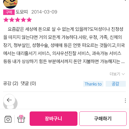
개는 윤리다. 책이 제기하는 문젯거리는 우리의 일상에 닿아 있다. 우
할 수 있게 도와주었던 마크- P12톰슨(Mark Thompson), 마크 다
것 같은 기분이었다. 샌델이 기록한 21세기 시장의 모습, 그리고 시장
력과 소질도 제각기 다르므로 빈익빈 부익부 현상이 일어날 수밖에
순‘의 개념이 무의미 해지고 차례대로 줄 서서 기다리는 평범한 미덕
리가 흔히 부딪히고 경험하면서 미궁에 빠져버리는 수많은 일들에 대
마저(Mark Damazer), 모히트 바카야(Mohit Bakaya), 기네스 윌
도모띠
2014-03-09
에 익숙해진 대중에게 질문을 던진다는 것에 의미가 분명 있을 것이
없다. 이러한 형평성 문제와 빈익빈 부익부 현상이 심화되면 사회적
은 사회적 괴리감을 낳고 있다. 경제적 효율성이란,‘‘사회 구성원 전체
해 해답의 실마리를 제공하고 있기 때문이다. 우리 사회가 점점 더 사
리엄스(Gwyneth Williams), 수로울리 (SueLawley), 수 엘리스
다. 하지만 기존에 이미 있던 문제의식을 이 시대 대중의 눈높이에 맞
불평등이 야기될 수 있다. 공리주의적 효용 분배의 문제점 (참고
의 경제적 행복을 극대화 하는 방식으로 재화를 분배하는 것‘‘‘‘부족한
장논리의 지배를 받고 있다. 지난 몇년간 한국 사회에 깊이 드리워진
(Sue Ellis), 짐 프랭크(Jim Frank)에게 깊이 감사한다.이 책은 파
요즘같은 세상에 돈으로 살 수 없는게 있을까?도덕성이나 진정성
추어 구체화 시킨 것이기에 학문적 측면에서는 어떤 의미가 있을지
자료 : 김정헌 『정책학NOTE』학문사) 공리주의에 입각한 정책(또는
자원을 효율적으로 분배하려면 재화는 그 가치를 가장 높게 평가하는
그림자는 경제에 도덕적 가치를 부여하는 정치의 참 의미를 망각한
라 스트라우스 앤드 지로(Farrar, Straus and Girou, FSG) 출판사
을 따지지 않는다면 거의 모든게 가능하다.사랑, 우정, 가족, 신체의
의문이 남는다. 이 책은 샌델의 학문적 성과라기 보기 보다는 지식인
제도) B의 전체 효용이 크다는 이유만으로 갑과 을이라는 사회 구성
소비자에게 돌아가야 한다.하지만 어떤 재화에 기꺼이 가격을 지불하
채, 국가의 부를 좀 더 늘이면 시민들이 행복해질 것이라는 정치가들
를 통해 출간한 두 번째 책으로 조너선 갈라시(Jonathan Galassi)
장기, 청부살인, 성형수술, 성매매 등은 언뜻 떠오르는 것들이고,미국
으로서 대중을 계몽(?)하기 위한 자원봉사에 가까운 느낌이랄까? 샌
원 개인 간의 배분상 문제는 외면하게 된다면 정책 B는 불평등한 정
려는 것이 꼭 해당 재화 가치를 높게 평가한다는 것은 아니다. 시장가
의 잘못된 믿음에서 비롯되었다. 더불어 무엇을 잃어버리고 있는지조
와그가 이끄는 멋진 팀의 구성원인 에릭 친스키(Eric Chinski), 제
에서는 대리줄서기 서비스, 의사우선진찰 서비스, 과속가능 서비스
델의 주장 자체에 대한 의문으론 그가 지적한 시장사회의 첫 번째 문
책이 되고 만다. 이것은 결국 사회 전체의 효용 극대화를 강조하는 공
격에는 자발적으로 지불 하려는 마음만큼이나 지불할 수 있는 능력도
차 돌아보지 못한 채 좀 더 부자로 살아보려는 그릇된 욕망을 채우기
프 세로이(Jeff Seroy), 케이티 프리먼(Katie Freeman), 라이
등등 내가 상상하기 힘든 부분에서까지 돈만 지불하면 가능해지는 세
제인 ‘공정성’ 이슈가 모든 인간이 평등할 수 없다는 전제하에서는 어
리주의의 기본전제에 위반되는 상황이다. 이러한 공리주의의 역설은
반영된다. 그러므로 자발적으로 가격을 지불할 마음이 자발적으로 줄
에 급급했던 우리 자신의 탓도 크다. 무엇이든 '하면 된다'는 사고는
언 채프먼(RyanChapman), 데브라 헬팬드(Debra Helfand), 캐
상이 되었다. 얼마전에 종영된 드라마 <돈의 화신>에서 지세광은 이
떠한 경제체제에서든지.시장화 정도와 관계없이 보편적으로 존재할
시장경제에서도 찾아볼 수 있다. 여기서 시장자유주의의 환상을 부
을 서서 기다리는 마음보다 더 나은 가치 평가 기준이라고 추정할 근
더보기
우리 사회를 경제 중심적으로 이끌어 가고 있다. 이런 노력의 시장논
런 메인(Karen Maine), 신시아 머먼(Synthia Merman), 타의 추
런 말을 한다.'돈으로 무엇이든지 할 수 있다. 다만, 돈이 모자랄 뿐이
수 밖에 없는 문제이지 않은가 하는 것이다. 샌델이 의미하는 공정함
추기는데 공리주의가 일조하고 있다. 시장을 옹호하는 경제학자들이
거는 없다.‘‘고 저자는 말한다.경제력과 능력위주에 따른 시장 논리가
리가 점점 우리의 삶의 구석구석을 지배해버렸다. 최근 '성매매방지
종을 불허하는 최고 편집자 폴 엘리(Paul Elie)에게 다시 한 번 빚
공감 (
2
)
댓글 (0)
다.' 돈으로 살 수 없는 것들 작가 마이클 샌델 출판 와이즈베리 발
이란 ‘최소한’의 공정함이 지켜져야 한다는 의미인 것 같은데, 과연 그
내세우고 있는 근거의 배경에는 공리주의적 입장이 내포되어 있다.
강조되면서 자본주의 한계는 분명히 드러나고 있다.시장논리에 따른
및피해자보호등에관한법률' 시행 위헌 논란과 관련, 2014년 '여성가
을 졌다. 시장의 압박으로 출판 사업에오랫동안 검은 그림자가 드리
매 2012.04.24
리뷰보기
우리가 만나는 거의 모든 곳에서 시장
기준을 어디에 둘 것인지 물어보고 싶다. 두루뭉실하게 ‘인간이 보편
공리주의는 한마디로 사회구성원 전체 효용을 극대화하도록 목표를
지금의 합리적인 보상제도로 느껴지는 ‘인센티브‘ 제도에서 센델은
뒤로가
족부' 캠페인이 인상적이다. '세상에는 거래 할 수 없는 것이 있습니
운 시기에도 FSG 사람들은 출판을 상품이 아닌 소명으로 생각한
기
기반의 접근방식이 수시로 공격해대는 이 시대에 우리가 이따금 지갑
적으로 생각하는 공정함’이라 대답 한다면 시장화되는 사회를 되돌리
두고 있는데 시장지상주의자들은 시장 거래 행위에 참여하는 구매자,
메뉴
사회문제를 해결함에 있어 재화에 대한 잘못된 가치부여 방식을 심어
다.' 또한 우리의 생존권이다. '15.4.23.
다. 그러한 점에서는 내 출판 대리인 에스더뉴버그(Esther Newber
을 열면서도 무언가 찜찜한 마음을 떨쳐낼 수 없는 순간 또는 매스컴
기엔 부족한, 맥 빠지는 무력한 대답이라고 할 수밖에 없겠다. 이 책은
판매자만 효용이 증가하는 것이 아니라 사회 전체 발전에 있어서 효
주는 것에 걱정한다.도덕적 판단이 배제된 단순히 돈으로 지불하는
다시다
2012-05-23
g)도 마찬가지다. 그들 모두에게 진심어린 감사의 말을 전한다.누구
보관함담기
선물하기
의 어떤 소식을 듣고 분개할 수 있다는건. 아직 일말의 윤리, 도덕성,
한국이 한국전쟁 이후 줄곧 발전의 모델로 삼아온 미국에서 실제로
응을 최대한 증진시켜 극대화하는 것으로 보고 있다. 각 개인은 자기
장바구니
구매하기
것은, 잘못된 행동으로 발생한 처벌에 대한 책임과 도덕적 가치가 변
보다 가족에게 깊이 감사한다. 저녁 식사를 하고 가족 여행을 하는 동
품위가 우리에게 남아있다는게 아닐까.나는 드라마 재방송을 볼때,
일어나고 있는 시장화 사례를 기초로 쓰여졌기 때문에 한국에서 미국
의 이익을 뜻대로 추구하고 있는 동안에 '보이지 않는 손'에 이끌려 상
질되고 심지어 정당성을 부여하기도 한다. 책에 나온 이스라엘의 어