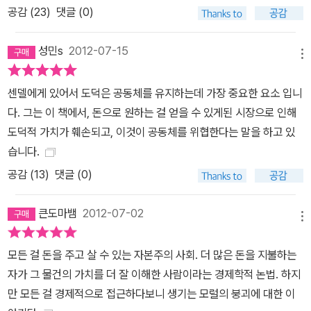
공감 (
23
)
댓글 (0)
한다. 도덕을 밀어내는 시장, 모든 것을 사고파는 사회를 해부한다 샌
델은 최근 수십 년 동안 우리도 인식하지 못하는 사이에 이 사회가 시
성민s
2012-07-15
장경제(market economy)에서 시장사회(market society)로 옮
메뉴
겨갔다고 진단한다. 시장경제에서 시장은 재화를 생산하고 부를 창출
하는 효과적인 ‘도구’인 반면, 시장사회는 시장가치가 인간 활동의 모
센델에게 있어서 도덕은 공동체를 유지하는데 가장 중요한 요소 입니
든 영역으로 스며들어 간 일종의 ‘생활방식’이다. 샌델은 기존에는 시
다. 그는 이 책에서, 돈으로 원하는 걸 얻을 수 있게된 시장으로 인해
장에서 거래되지 않았던 영역에 돈과 시장이 개입하며 발생한 가치의
도덕적 가치가 훼손되고, 이것이 공동체를 위협한다는 말을 하고 있
변질에 주목한다. 예를 들어, 이스라엘의 어린이집에서는 아이를 늦
습니다.
게 데리러 오는 부모들이 많아지자 벌금제도를 도입했다. 하지만 아
공감 (
13
)
댓글 (0)
이를 늦게 데리러 오는 부모의 수는 줄어든 것이 아니라 오히려 늘어
났다. 사람은 인센티브에 반응한다고 믿는 일반 경제학의 논리에 비
큰도마뱀
2012-07-02
메뉴
추어본다면 매우 당황스러운 결과다. 아이를 늦게 데리러 올 때 느꼈
던 죄책감이 벌금제도의 도입으로 요금을 지불하고 누릴 수 있는 ‘서
모든 걸 돈을 주고 살 수 있는 자본주의 사회. 더 많은 돈을 지불하는
비스’로 변질된 것이다. 즉 금전적 인센티브가 규범을 바꾼 것이다. 아
자가 그 물건의 가치를 더 잘 이해한 사람이라는 경제학적 논법. 하지
이들의 성적 향상을 위해서 아이가 책을 읽을 때마다 약간의 돈을 주
만 모든 걸 경제적으로 접근하다보니 생기는 모럴의 붕괴에 대한 이
는 것은 어떨까? 단기적으로 아이의 독서량은 늘릴 수 있겠지만 아이