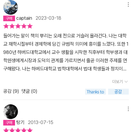
식이다. 요금은 지역 여건을 반영할 수 있도록 자율신고제 방식으로
메뉴
운영한다. 국토부 관계자는 '과거 불법 사설 버스가 경기 용인에서 서
captain
2023-03-18
울 삼성역까지 월 9만 9000원을 받고 운행한 적이 있으나, 정기이용
권 버스 비용은 이보다 낮은 수준일 것'이라며 '일부 승용차 이용자들
들어가는 말이 책의 뿌리는 오래 전으로 거슬러 올라간다. 나는 대학
도 흡수해 대도시 교통난 완화에 도움이 될 전망'이라고 말했다. * 인
교 재학시절부터 경제학에 담긴 규범적 의미에 흥미를 느꼈다. 또한 1
천지역의 일부 중등고교에서는 학생들에게 일제고사를 잘 치르면 상
980년 하버드대학교에서 교수 생활을 시작한 직후부터 학부생과 대
금을 주기로 약속했다. 이들 학교는 기초학력 부진 학생이 없거나 성
학원생에게시장과 도덕의 관계를 가르치면서 줄곧 이러한 주제를 연
적이 우수한 학급에 상금을 주고, 기초학력 부진에서 벗어난 학생에
구해왔다. 나는 하버드대학교 법학대학에서 법대 학생들과 정치이론·
게 1만원짜리 상품권을 지급하겠다고 약속도 했다. 그리고 성적이 일
철학·경제학·역사 등을 전공하는 박사과정의 학생들에게 윤리학·경제
정 수준에 도달한 학생은 자전거, 헤드폰, 선크림 등을 부상으로 받기
더보기
학·법학을 강의하고 세미나를 이끌고 있다. 세미나에서는 이 책에 수
도 한다. 전국교직원노동조합 인천지부에 따르면 일제고사를 잘 보면
공감 (
9
)
댓글 (0)
록한 주제의 대부분을 다루고, 세미나를 수강하는 여러 뛰어난 학생
학급에 상금을 지급하거나 학생에게 문화상품권을 주겠다고 한 중학
들에게 나 또한 많이 배우고 있다.또한 이 책에서 다룬 주제를 중심으
교와 고등학교는 조사 대상 96개 학교(중학교 54곳, 고교 42곳) 가
로 하버드대학교 동료 교수들과협력하여 강의하는 혜택을 누리기
메뉴
운데 22%인 21개교에 이른 것으로 나타났다. * 최근에 방한했던 마
도 했다. 2005년 봄 학기에는 로렌스서머스(Lawrence Summer
이클 샌델 교수는 연세대 노천극장에서 '돈으로 살 수 없는 것들'이라
탕기
2013-07-15
s)와 함께 ‘세계화와 세계화 비판‘이라는 과목을 개설해 가르쳤
는 주제로 청중 1만 명을 대상으로 무료 강연을 펼칠 계획이었다. 그