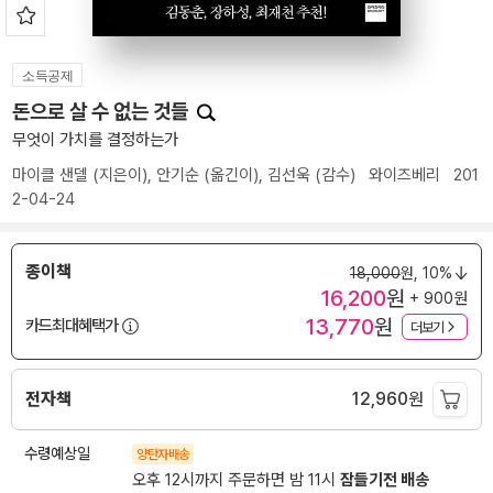
소득공제
돈으로 살 수 없는 것들
무엇이 가치를 결정하는가
마이클 샌델
(지은이),
안기순
(옮긴이),
김선욱
(감수)
와이즈베리
201
2-04-24
종이책
18,000
원,
10%
16,200
원
+ 900원
13,770
원
카드최대혜택가
더보기
전자책
12,960
원
수령예상일
양탄자배송
오후 12시까지 주문하면 밤 11시
잠들기전 배송