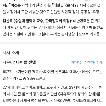
회』 『이것은 기억과의 전쟁이다』 『대한민국은 왜?』 저자):
모든 것
을 시장에서 교환 가능한 것으로 만들면 시민적 참여, 공공성, 우정과
사랑, 명예 등 인간사회의 덕목이 사라지게 된다. 효율성만 추구하기
김선욱 (숭실대 철학과 교수, 한국철학회 회장):
대한민국은 큰 위기
보다는 무엇이 정말로 소중한 것인지, 어떻게 살아가고 싶은지에 대
에 빠져 있다. 이 위기는 우리 사회가 점점 더 시장논리의 지배를 받고
한 근본적인 질문에 우리는 답을 해야 한다.
있다는 사실에 기인한다고 본다. 우리는 경제생활에 도덕적 가치를
부여하는 정치의 참 의미를 망각해 왔다. 이 책은 그동안 내가 궁금하
고 답답하게 여겼던 문제들을 구체적인 사례를 통해 해부하여 그 속
저자 소개
에 내재한 암세포를 정확하게 보여주었다.
지은이:
마이클 샌델
저자파일
신간알림 신청
최근작 :
<기울어진 평등>
,
<마이클 샌델과의 대화>
,
<당신이 모르는
민주주의>
… 총 98종
(모두보기)
27세에 최연소 하버드대학교 교수가 되었고, 29세에 자유주의 이론
의 대가인 존 롤스의 정의론을 비판한 《자유주의와 정의의 한계》를
발표하면서 세계적 명성을 얻었다. 1980년부터 하버드대학교에서