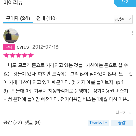
쓰기
마이리뷰
구매자 (24)
전체 (110)
메뉴
cyrus
2012-07-18
나도 모르게 돈으로 거래되고 있는 것들 세상에는 돈으로 살 수
없는 것들이 있다. 하지만 요즘에는 그리 많이 남아있지 않다. 모든 것
이 거래 대상이 되고 있기 때문이다. 몇 가지 예를 들어보자. (p 1
9) * 올해 하반기부터 지정좌석제로 운영하는 정기이용권 버스가
시범 운행에 들어갈 예정이다. 정기이용권 버스는 1개월 이상 이용권
을 구매한 승객을 대상으로 출근시간대 3시간(오전 6~9시), 퇴근시
더보기
간대 5시간(오후 5~10시) 동안 좌석제로 운행된다. 하루 운행 횟수
공감 (
32
)
댓글 (8)
는 편도 기준 4회 이하다. 예컨대 일산에서 서울역까지 오가는 버스
의 정기이용권을 구입하면 매일 지정장소와 시간에 좌석버스를 타는