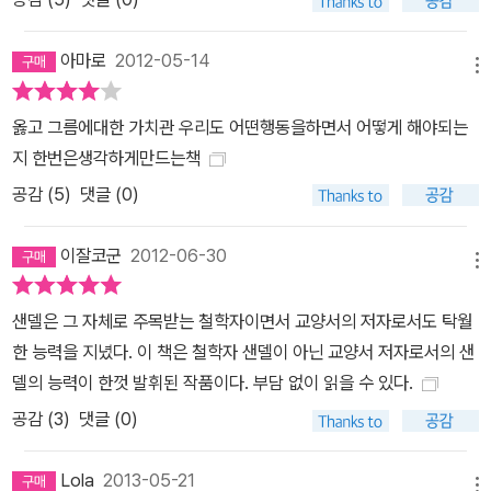
시장에서 거래하면 안 되는 것이 무엇인지 판단하려면 건강·환경·교
육·국가안보·출산·인권 등의 재화나 사회적 관행이 지닌 가치를 어떻
아마로
2012-05-14
메뉴
게 평가해야 하는지 먼저 결정해야 한다. 이제 우리가 시장에 대해 물
어야 할 때 시장의 진정한 역할은 무엇인가? 샌델은 우리 대신 시장
옳고 그름에대한 가치관 우리도 어떤행동을하면서 어떻게 해야되는
이 가치를 결정하는 시장지상주의가 지난 수십 년간 이 사회를 지배
지 한번은생각하게만드는책
하게 된 것은 우리 스스로가 도덕적 믿음을 공공의 장에 드러내 보이
공감 (
5
)
댓글 (0)
기를 두려워한 나머지 시장에 속하는 것과 그렇지 않은 것에 대해서
질문하지 않았기 때문이라고 진단한다. 시장지상주의의 참혹한 결과
이잘코군
2012-06-30
가 드러난 지금이야말로 임시방편의 제도개선과 보여주기 식의 ‘상생
메뉴
과 공생’의 외침이 아니라, 시장과 시장의 역할에 대한 냉철한 도덕적
샌델은 그 자체로 주목받는 철학자이면서 교양서의 저자로서도 탁월
판단을 내려야 할 시기다. 샌델은 도덕적, 시민적 갱생에 대한 희망은
한 능력을 지녔다. 이 책은 철학자 샌델이 아닌 교양서 저자로서의 샌
바로 이러한 문제의식을 공적 담론의 장으로 이끌어낼 수 있는가에
델의 능력이 한껏 발휘된 작품이다. 부담 없이 읽을 수 있다.
달려 있다고 본다. 『돈으로 살 수 없는 것들』은 바로 이러한 논의를 불
공감 (
3
)
댓글 (0)
러일으키고 시장의 도덕적 한계와 재화의 가치를 적절하게 평가하는
방법을 결정할 철학적 프레임을 제공한다. 결국 이 책은 샌델의 표현
Lola
2013-05-21
처럼 ‘우리가 어떻게 함께 살아갈 것인가’에 관한 것이다.
메뉴