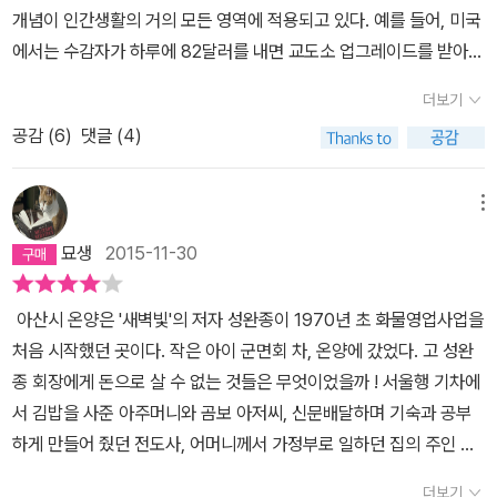
쳐 경제학과정치이론에 관해 토론하면서 늘 지식을 풍부하게 늘리
개념이 인간생활의 거의 모든 영역에 적용되고 있다. 예를 들어, 미국
들이다. 그러나 주위를 둘러보면 어느 샌가 돈이 모든 가치를 집어삼
고 깨달음을 얻을 수 있었다.학부생을 대상으로 개설한 정의에 관
에서는 수감자가 하루에 82달러를 내면 교도소 업그레이드를 받아
키고 있다. 일정한 금액을 지불한다면 얼마든지 지정된 버스좌석에
한 수업에서도 이 책에서 서술한 주제를 살펴보고 있다. 수업에는 하
다른 수감자들보다 좋은 환경에서 생활할 수 있다. 인도에서는 6200
앉아 편안하게 출퇴근할 수 있다. 그리고 시험만 잘 쳐셔 좋은 성적을
더보기
버드대학교에서 경제학 입문을강의하는 그레고리 맨큐(Gregory M
달러를 내면 대리모 서비스를 이용할 수 있다. 예전에는 돈을 주고 거
받게 된다면 노력의 성과에 대한 보상의 의미로 일정한 상금 및 상품
ankiw)를 몇 차례 초청해서 시장논리와 도덕적 논리에 대해 토론한
공감 (
6
)
댓글 (4)
래할 수 없다고 생각했던 것들이 합법적인 거래의 대상으로 변모하고
을 받을 수 있다. 아이러니하게도 샌델 교수의 강연 입장권마저도 거
다. 경제학자와 정치철학자가 품고 있는 사회적·경제적·정치적 문제
있는 것이다. 샌델 교수는 시장경제를 가진 시대(having a market
래 대상이 되었다. 후문에 의하면 강연 당시 이러한 사실을 알게 되자
에 대한 서로 다른 사고방식을 부각시켜준 맨큐에게 이 자리를 빌
economy)에서 시장사회를 이룬 시대(being a market society)
샌델 교수는 그저 쓴웃음만 지었다고 한다. '보이지 않는 손'에 의
메뉴
려 감사드린다. 내 친구로 경제학 논리를법에 적용하는 분야의 선구
로의 변화가 2가지 문제를 야기한다고 주장한다. 1. 공정성의 문제 :
해서 사회는 '최대 다수의 최대 행복'이 이루어진다? (左) '보이지
묘생
2015-11-30
자인 리처드 포스너(Richard Posner)는 정의- P11를 주제로 하
시장사회에서는 많은 것이(거의 모든 것이) 상품화 된다. 이전에는 나
않는 손'의 시장경제를 주장한 애덤 스미스 (右) '최대 다수의 최대
는 내 수업에 두 차례 참석해서 시장의 도덕적 한계에 대해 토론을 벌
름의 규칙과 비시장적 윤리를 기준으로 분배되던 재화가 이제는 돈으
행복'의 공리주의를 창시한 제레미 벤담 시장을 옹호하는 두 번째 주
아산시 온양은 '새벽빛'의 저자 성완종이 1970년 초 화물영업사업을
였다. 몇 해 전 리처드는 시카고대학교에서 오래 전부터게리 베커(G
로 거래된다는 의미이다. 시장사회에서는 돈이 있으면 모든 걸 할 수
장은 경제학자에게 좀 더 친숙한 것으로 공리주의자(Utilitarian)의
처음 시작했던 곳이다. 작은 아이 군면회 차, 온양에 갔었다. 고 성완
ary Becker)와 함께 주도해온 합리적 선택 세미나에 나를초청했
있고 돈이 없으면 아무것도 할 수 없기에, 가진 자와 못 가진 자 사이
입장이다. 공리주의자는 시장에서의 거래가 구매자와 판매자에게 똑
종 회장에게 돈으로 살 수 없는 것들은 무엇이었을까 ! 서울행 기차에
다. 이 세미나는 경제학적 접근방법을 전 영역으로 확산하는 출발점
의 격차가 이전보다 더욱 크다. 돈이 있으면 공부를 못해도 대학도 들
같이 이익을 제공하고, 결과적으로 집단의 행복이나 사회적 효용을
서 김밥을 사준 아주머니와 곰보 아저씨, 신문배달하며 기숙과 공부
이기도 하다. 시장 중심 사고가 인간행동의 단초라고 강하게 믿고있
어갈 수 있고, 죄를 지어도 감방에서도 편하게 지낼 수 있다. 반면 돈
향상시킨다고 말한다. (중략) 이렇게 시장 거래의 결과로 구매자와
하게 만들어 줬던 전도사, 어머니께서 가정부로 일하던 집의 주인 내
는 청중들 앞에서 내 주장을 시험해볼 수 있는 인상적인 기회였다.
을 없는 사람은 단지 생존하기 위해 자신의 장기를 내다 파는 등의 극
판매자는 모두 행복해지고 효용은 증가한다. 이것이 바로 자유시장이
외, 약배달케 했던 약사들, 농산물을 운송하게 밀어 주었던 조합장을
이 책에 구체화된 논쟁이 맨 처음 형태를 갖추기 시작한 계기는1998
단적 행동을 하도록 내몰리게 된다. 이런 사회는 공정하지 않다는 것
재화를 효율적으로 분배한다고 주장하는 경제학자들의 입장이다. (p
더보기