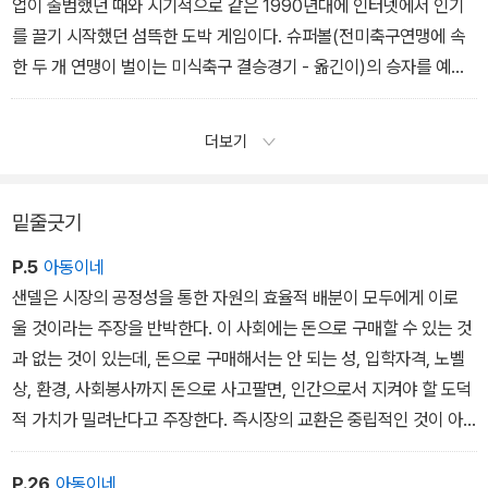
에
업이 출범했던 때와 시기적으로 같은 1990년대에 인터넷에서 인기
게 명예학위를 수여한다. 하지만 명예학위를 수여하는 기관에 거액을
를 끌기 시작했던 섬뜩한 도박 게임이다. 슈퍼볼(전미축구연맹에 속
기부한 자선가에게 수여하기도 한다. 실제로 돈으로 이런 학위를 살
한 두 개 연맹이 벌이는 미식축구 결승경기 - 옮긴이)의 승자를 예측
수 있을까? 혹은 돈으로 산 학위가 과연 명예로울 수 있을까?
하는 내기가 전통적으로 사무실에서 이루어졌다면, 데스풀은 사이버
_ ‘시장은 어떻게 도덕을 밀어내는가’ 중에서
공간에서 올해 어떤 유명인사가 사망할지를 예측하여 겨룬다.
더보기
_ ‘4. 삶과 죽음의 시장’ 중에서
밑줄긋기
P.5
아동이네
샌델은 시장의 공정성을 통한 자원의 효율적 배분이 모두에게 이로
울 것이라는 주장을 반박한다. 이 사회에는 돈으로 구매할 수 있는 것
과 없는 것이 있는데, 돈으로 구매해서는 안 되는 성, 입학자격, 노벨
상, 환경, 사회봉사까지 돈으로 사고팔면, 인간으로서 지켜야 할 도덕
적 가치가 밀려난다고 주장한다. 즉시장의 교환은 중립적인 것이 아
니라, 재화의 가치를 변질시키게 된다는 말이다. 성적이 좋은 아이들
에게 돈을 주면, 공부를 잘하게 하려는 본래의 의도는사라지고 아이
P.26
아동이네