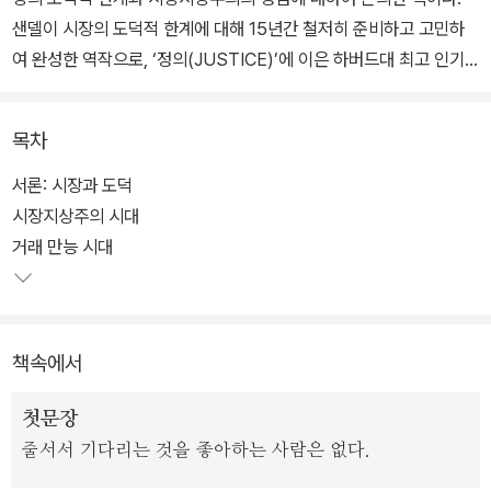
샌델이 시장의 도덕적 한계에 대해 15년간 철저히 준비하고 고민하
여 완성한 역작으로, ‘정의(JUSTICE)’에 이은 하버드대 최고 인기
강의 ‘시장과 도덕(MARKETS & MORALS)’을 바탕으로 한다. 샌
델은 이 책을 통해 시장주의의 한계를 되짚어보는 계기를 마련해 준
목차
다. 시장 논리가 사회 모든 영역을 지배하는 구체적인 사례들을 제시,
’과연 시장은 언제나 옳은가‘에 대한 해답을 제공한다. 저자 특유의 문
서론: 시장과 도덕
답식 토론과 도발적 문제 제기, 치밀한 논리로 시장을 둘러싼 흥미진
시장지상주의 시대
진한 철학 논쟁을 펼친다.
거래 만능 시대
책속에서
첫문장
줄서서 기다리는 것을 좋아하는 사람은 없다.