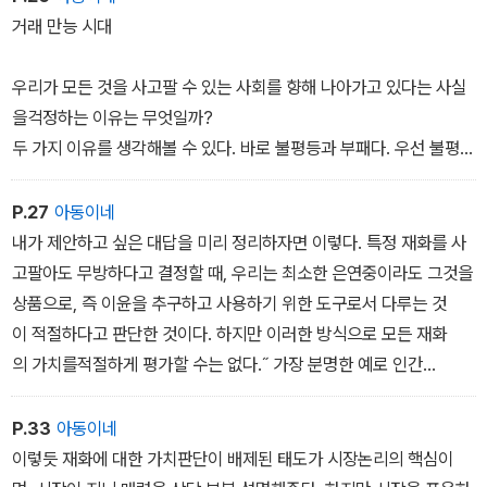
들은 돈을 받기 위해 공부할 것이다. 시장적 인센티브가 비시장적 인
거래 만능 시대
센티브를 밀어내기 때문이다. 모든 것을 시장에서 교환 가능한 것으
로만들면 시민적 참여, 공공성, 우정과 사랑, 명예 등 인간사회의 모
우리가 모든 것을 사고팔 수 있는 사회를 향해 나아가고 있다는 사실
든 덕목이 사라지게 된다는 것이다. 효율성을 추구하기보다는 ‘무엇
을걱정하는 이유는 무엇일까?
이 정말로 소중한 것인가 어떻게 살아가고 싶은가?‘라는 근본적 질문
두 가지 이유를 생각해볼 수 있다. 바로 불평등과 부패다. 우선 불평등
에 우리는 답을 해야 한다.
에 관해 생각해보자. 모든 것이 거래 대상인 사회에서 생활하기란 재
산이 넉넉하지 않은 사람에게는 더욱 힘들다. 따라서 돈으로 살 수 있
P.27
아동이네
는 대상이 많아질수록 우리가 부유한지 가난한지가 더욱 중요해진다.
내가 제안하고 싶은 대답을 미리 정리하자면 이렇다. 특정 재화를 사
고팔아도 무방하다고 결정할 때, 우리는 최소한 은연중이라도 그것을
상품으로, 즉 이윤을 추구하고 사용하기 위한 도구로서 다루는 것
이 적절하다고 판단한 것이다. 하지만 이러한 방식으로 모든 재화
의 가치를적절하게 평가할 수는 없다.˝ 가장 분명한 예로 인간
을 들 수 있다.
P.33
아동이네
이렇듯 재화에 대한 가치판단이 배제된 태도가 시장논리의 핵심이