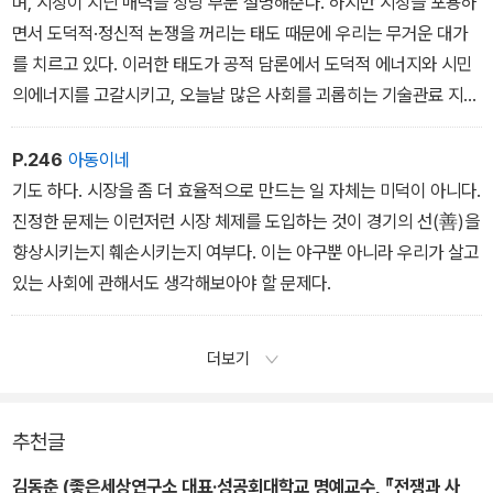
며, 시장이 지닌 매력을 상당 부분 설명해준다. 하지만 시장을 포용하
면서 도덕적·정신적 논쟁을 꺼리는 태도 때문에 우리는 무거운 대가
를 치르고 있다. 이러한 태도가 공적 담론에서 도덕적 에너지와 시민
의에너지를 고갈시키고, 오늘날 많은 사회를 괴롭히는 기술관료 지향
의경영정치가 발달하도록 부추기기 때문이다.
시장의 도덕적 한계에 대한 논의는 우리가 한 사회의 구성원으로서,
P.246
아동이네
시장이 공익에 기여할 수 있는 영역은 어디인지, 시장논리가 속할 수
기도 하다. 시장을 좀 더 효율적으로 만드는 일 자체는 미덕이 아니다.
없는 영역은 어디인지 판단할 수 있도록 할 것이다. 또한 좋은 삶에 관
진정한 문제는 이런저런 시장 체제를 도입하는 것이 경기의 선(善)을
해 대립되는 개념들을 공공의 장에 받아들임으로써 정치에 활력을 줄
향상시키는지 훼손시키는지 여부다. 이는 야구뿐 아니라 우리가 살고
것이다.
있는 사회에 관해서도 생각해보아야 할 문제다.
더보기
추천글
김동춘 (좋은세상연구소 대표·성공회대학교 명예교수, 『전쟁과 사