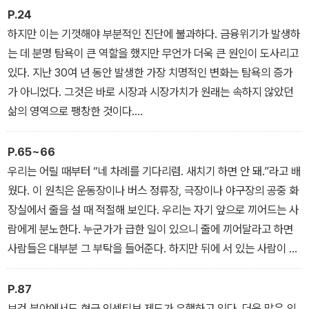
P.24
하지만 이는 기껏해야 부분적인 진단에 불과하다. 금융위기가 발생하
는 데 분명 탐욕이 큰 역할을 했지만 무언가 더욱 큰 원인이 도사리고
있다. 지난 30여 년 동안 발생한 가장 치명적인 변화는 탐욕의 증가
가 아니었다. 그것은 바로 시장과 시장가치가 원래는 속하지 않았던
삶의 영역으로 팽창한 것이다.
이러한 상황에 맞서려면 우리는 탐욕을 비난하는 것 이상의 조치를
취해야 한다. 시장이 사회에서 행사하는 역할에 관해 다시 생각해봐
P.65~66
야 하는 것이다. 시장의 본분을 유지하게 하는 것이 무엇을 의미하는
우리는 어릴 때부터 “네 차례를 기다리렴. 새치기 하면 안 돼.”라고 배
지에 대한 공적 논의가 필요하다. 그러려면 시장이 지닌 도덕적 한계
웠다. 이 원칙은 운동장이나 버스 정류장, 극장이나 야구장의 공중 화
를 곰곰이 생각해볼 필요가 있다. 돈으로 사서는 안 되는 것이 있는지
장실에서 줄을 설 때 적절해 보인다. 우리는 자기 앞으로 끼어드는 사
질문을 던져야 한다.
람에게 분노한다. 누군가가 급한 일이 있으니 줄에 끼어달라고 하면
_ ‘서론: 시장과 도덕’ 중에서
사람들은 대부분 그 부탁을 들어준다. 하지만 뒤에 서 있는 사람이 10
달러를 줄 테니 자리를 바꿔달라고 제의하거나, 관리자가 부유한 사
람이나 정말 급한 사람의 편의를 봐주기 위해 무료 화장실 옆에 유료
P.87
급행 화장실을 설치한다면 이상하게 생각할 것이다.
보건 분야에서도 현금 인센티브 제도가 유행하고 있다. 더욱 많은 의