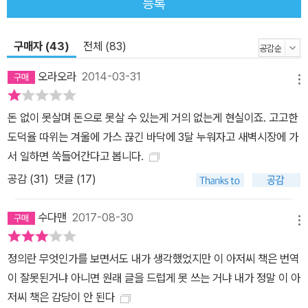
등록
몰려드는 바람에 더 넒은 강의실로 장소를 옮기는 해프닝까지 벌어진
인기 강의다. 이 강의는 1998년 옥스퍼드대학교의 ‘인간 가치에 관
구매자 (43)
전체 (83)
한 태너 강의’에서 논의한 ‘시장과 도덕’에서 출발했으며, 2000~20
02년 카네기 연구재단의 지원을 받으면서 더욱 진전되었다. 2009년
오라오라
2014-03-31
메뉴
BBC 라디오 4가 주최하는 리스 강연(Reith Lectures)에서 시장의
바람직한 역할에 대한 강의로 많은 청중을 감동시켰고, 2011년 세계
돈 없이 못살며 돈으로 못살 수 있는게 거의 없는게 현실이죠. 고고한
지식포럼과 2012년 SERI CEO 강연, 채널A의 특별토론 ‘공생발전
도덕율 따위는 겨울에 가스 끊긴 바닥에 3달 누워자고 새벽시장에 가
과 정의’를 통해 국내 지식인과 오피니언 리더들에게도 시장지상주의
서 일하면 쏙들어간다고 봅니다.
의 한계를 짚어보는 계기를 마련해 주었다. 그런 만큼 이 책은 샌델이
공감 (
31
)
댓글 (17)
15년간 철저히 준비하고 고민하여 완성한 역작이다. 이 책에서 다루
는 것은 시장 논리가 사회 모든 영역을 지배하는 구체적인 사례들을
수다맨
2017-08-30
통한 시장만능주의의 자화상이다. 샌델은 시장의 무한한 확장에 속절
메뉴
없이 당할 것이 아니라 공적 토론을 통해 이 문제를 깊이 고민하고 해
정의란 무엇인가를 보면서도 내가 생각했었지만 이 아저씨 책은 번역
결책을 모색해야 한다고 역설한다. 샌델 특유의 문답식 토론과 도발
이 잘못된거냐 아니면 원래 글을 드럽게 못 쓰는 거냐 내가 정말 이 아
적인 문제 제기, 그리고 치밀한 논리로 일상과 닿아 있는 생생한 사례
저씨 책은 감당이 안 된다
들을 파헤치며 시장을 둘러싼 흥미진진한 철학 논쟁으로 우리를 안내