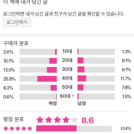
이 책에 내가 남긴 글
장에 우리를 내맡기는 것이 아니라, 우리 스스로 판단할 수 있는 철학
로그인하면 내가 남긴 글과 친구가 남긴 글을 확인할 수 있습니다.
적 사고의 힘을 길러 준다. 도덕적 가치가 점점 낮아지는 이 시대에 꼭
한 번 읽어볼 만한 책이다. 정치 사회 분야의 부동의 베스트셀러 100
로그인하기
쇄 기념 리커버 에디션으로 돌아오다! 시장 만능 시대에 세계 최고 정
치철학가가 던지는 경고와 심도 있는 고찰! 한국에 ‘정의’ 열풍을 불러
구매자 분포
일으킨 세계적인 정치철학가 마이클 샌델의 대표작 『돈으로 살 수 없
10대
1.3%
2.6%
는 것들』이 100쇄 기념 에디션으로 재탄생했다. 13년간 정치 사회 분
20대
8.1%
10.1%
야의 부동의 베스트셀러로 자리매김한 『돈으로 살 수 없는 것들』은
30대
9.1%
13.0%
시장 만능 시대에 시장의 역할을 다시 들여다보며 우리 시대에 꼭 필
40대
11.7%
25.8%
요한 화두를 던진다. 교육, 환경, 가족, 건강, 정치 등 시장 가치가 예
50대
7.8%
8.3%
전에는 속하지 않았던 삶의 영역으로 확대된 지금, 샌델은 이 시대의
60대
1.5%
0.6%
가장 중요한 윤리적 물음을 던진다. 과연 시장은 언제나 옳은 것인
여성
남성
가? 2008년 금융위기로 세계경제는 파국을 맞았고 자본주의와 시장
경제에 대한 회의론이 제기되고 있다. 시장지상주의는 통렬한 최후를
8.6
평점 분포
맞이할 것으로 보였다. 그러나 다수가 합의할 수 있는 대안이 부재한
53.4%
상태에서 논의의 초점은 현재의 자본주의와 경제구조를 어떻게 개혁