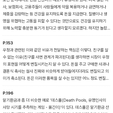
_ ‘1. 새치기’ 중에서
사, 보험회사, 고용주들이 사람들에게 약을 복용하거나 금연하거나
체중을 감량하는 등 건강을 유지하도록 돈을 지급한다. 질병이나 생
명을 위협하는 고통을 피할 수 있다는 것만으로도 건강을 유지하기
위해 노력할 충분한 동기가 된다고 생각할지 모르겠다. 하지만 놀랍
게도 그렇지 않은 경우가 많다. 환자의 3분의 1에서 2분의 1은 처방받
은 대로 약을 복용하지 않는다. 결과적으로 상태가 악화하면 연간 수
P.153
십 억 달러의 추가 의료비가 들어간다. 따라서 의사들과 보험회사는
우정과 관련된 이와 같은 비유가 전달하는 핵심은 이렇다. 친구를 살
환자가 약을 복용하도록 현금 인센티브를 제공하는 것이다
수 없는 이유(친구를 사면 관계가 파괴된다)를 생각하면 시장이 우정
_ ‘2. 인센티브’ 중에서
의 표현을 어떻게 변질시키는지 알 수 있다. 돈을 주고 구매한 사과나
결혼식 축사는 설사 진짜와 비슷하게 받아들여지더라도 변질되고 의
미가 축소된다. 돈은 이러한 품목을 살 수는 있지만 어느 정도 변질된
형태로만 살 수 있다.
명예를 기리는 재화도 비슷한 방식으로 변질되기 쉽다. 노벨상은 돈
P.196
으로 살 수 없다. 하지만 다른 형태의 명예와 인정은 어떨까? 명예학
말기환금과 좀 더 비슷한 예로 ‘데스풀(Death Pools, 유명인사의
위를 생각해보자. 대학은 탁월한 학자·과학자·예술가, 그리고 공직자
사망 시기를 추측하는 게임 - 옮긴이)’이 있다. 데스풀은 말기환금 산