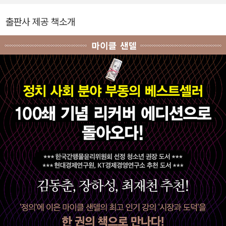
장을 역임했고, 한국아렌트학회 회장 및 제55대 한국철학회 회장을
역임했다. 지은 책으로는 『칸트 수업』 『한나 아렌트와 차 한잔』 『한나
출판사 제공 책소개
아렌트의 생각』 등 다수의 저서 및 공저가 있고, 옮긴 책으로는 『공화
국의 위기』 『정치의 약속』 『우리는 왜 한나 아렌트를 읽는가』 등이 있
다. 마이클 샌델과 『마이클 샌델과의 대화』를 공저했고, 그의 저서 번
역본 대부분을 감수하거나 공역했다. JTBC, 3ProTV 등에서 사유
의 문제, 정치철학의 주제 등을 강의한 다수 영상이 유튜브에 탑재되
어 있다.