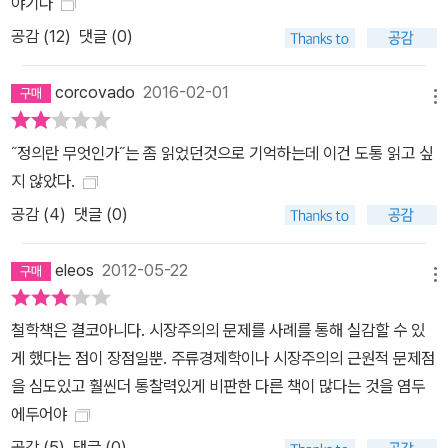
야기다
는 독서를 돈을 벌기 위한 수단쯤으로 생각하게 될 가능성이 높다. 아
공감 (
12
)
댓글 (0)
이들에게 주는 돈은 독서의 즐거움 때문에 책을 읽는 높은 차원의 규
범을, 돈을 벌기 위해 책을 읽는 낮은 차원의 규범으로 대체하는, 도덕
corcovado
2016-02-01
적으로 타협된 일종의 뇌물이라고 할 수 있다. 면죄부를 팔아 어려운
메뉴
사람들을 도와주면 좋은 일이 아닐까? 대학 입학자격을 팔아서 형편
˝정의란 무엇인가˝는 좀 읽었던것으로 기억하는데 이건 도통 읽고 싶
이 안 되는 학생들에게 장학금을 주면 모두에게 이롭지 않을까? 선물
지 않았다.
을 받을 사람이 무엇을 좋아할지 모를 때에는 상품권을 선물하는 것
공감 (
4
)
댓글 (0)
이 더 합리적이지 않을까? 경제학자들은 불평등하거나 강압에 의한
거래만 아니라면 시장을 통한 자원의 효율적 배분이 모두에게 이로울
eleos
2012-05-22
것이라고 주장한다. 하지만 샌델은 성·입학자격·환경·교육 등 전통적
메뉴
으로 비시장 규범의 지배를 받았던 영역까지 돈으로 사고팔면 도덕적
가치가 밀려난다고 반박한다. 즉 어떤 재화는 시장에서 상품으로 거
철학책은 결코아니다. 시장주의의 문제를 사례를 통해 실감할 수 있
래될 때 그 가치가 훼손되거나 변질된다는 것이다. 『돈으로 살 수 없
게 했다는 점이 장점일뿐. 주류경제학이나 시장주의의 근원적 문제점
는 것들』은 수많은 사례를 통한 치밀한 논증으로, 이처럼 돈으로 사고
을 심도있고 훨씬더 통찰력있게 비판한 다른 책이 많다는 것을 염두
팔 때 원래의 가치와 목적이 훼손되는 재화의 경우에는 시장에 맡기
에두어야
지 말아야 한다는 결론을 이끌어낸다. 언제 시장을 이용해야 하는지,
공감 (
5
)
댓글 (0)