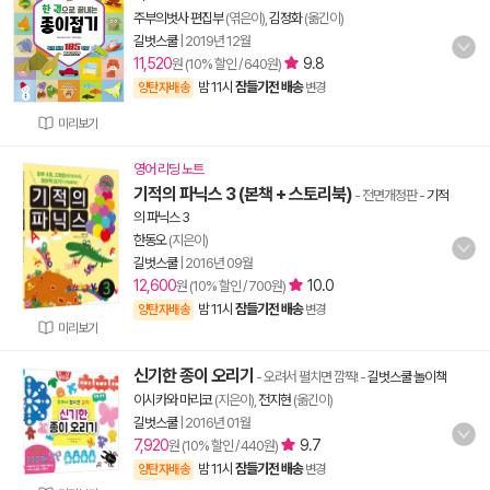
주부의벗사 편집부
(엮은이),
김정화
(옮긴이)
길벗스쿨
|
2019년 12월
11,520
9.8
원 (10% 할인 / 640원)
밤 11시
잠들기전 배송
양탄자배송
변경
미리보기
영어 리딩 노트
기적의 파닉스 3 (본책 + 스토리북)
- 전면개정판
-
기적
의 파닉스 3
한동오
(지은이)
길벗스쿨
|
2016년 09월
12,600
10.0
원 (10% 할인 / 700원)
밤 11시
잠들기전 배송
양탄자배송
변경
미리보기
신기한 종이 오리기
- 오려서 펼치면 깜짝!
-
길벗스쿨 놀이책
이시카와 마리코
(지은이),
전지현
(옮긴이)
길벗스쿨
|
2016년 01월
7,920
9.7
원 (10% 할인 / 440원)
밤 11시
잠들기전 배송
양탄자배송
변경