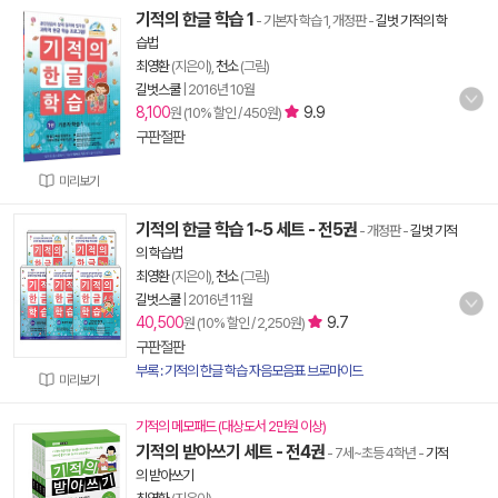
기적의 한글 학습 1
- 기본자 학습 1, 개정판
-
길벗 기적의 학
습법
최영환
(지은이),
천소
(그림)
길벗스쿨
|
2016년 10월
8,100
9.9
원 (10% 할인 / 450원)
구판절판
미리보기
기적의 한글 학습 1~5 세트 - 전5권
- 개정판
-
길벗 기적
의 학습법
최영환
(지은이),
천소
(그림)
길벗스쿨
|
2016년 11월
40,500
9.7
원 (10% 할인 / 2,250원)
구판절판
부록 : 기적의 한글 학습 자음모음표 브로마이드
미리보기
기적의 메모패드 (대상도서 2만원 이상)
기적의 받아쓰기 세트 - 전4권
- 7세~초등 4학년
-
기적
의 받아쓰기