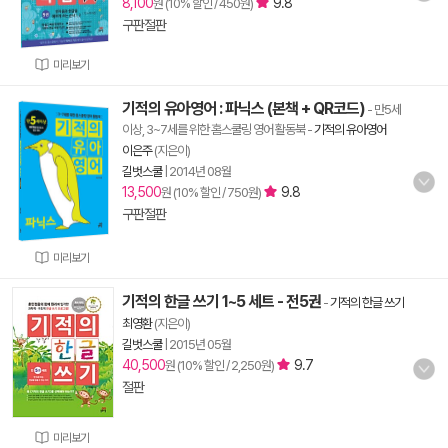
8,100
9.8
원 (10% 할인 / 450원)
구판절판
미리보기
기적의 유아영어 : 파닉스 (본책 + QR코드)
- 만5세
이상, 3~7세를 위한 홈스쿨링 영어 활동북
-
기적의 유아영어
이은주
(지은이)
길벗스쿨
|
2014년 08월
13,500
9.8
원 (10% 할인 / 750원)
구판절판
미리보기
기적의 한글 쓰기 1~5 세트 - 전5권
-
기적의 한글 쓰기
최영환
(지은이)
길벗스쿨
|
2015년 05월
40,500
9.7
원 (10% 할인 / 2,250원)
절판
미리보기