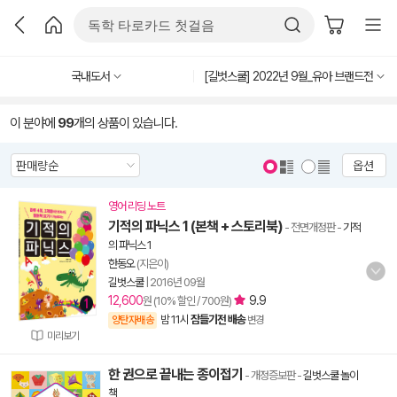
국내도서
[길벗스쿨] 2022년 9월_유아 브랜드전
이 분야에
99
개의 상품이 있습니다.
옵션
영어 리딩 노트
기적의 파닉스 1 (본책 + 스토리북)
- 전면개정판
-
기적
의 파닉스 1
한동오
(지은이)
길벗스쿨
|
2016년 09월
12,600
9.9
원 (10% 할인 / 700원)
밤 11시
잠들기전 배송
양탄자배송
변경
미리보기
한 권으로 끝내는 종이접기
- 개정증보판
-
길벗스쿨 놀이
책