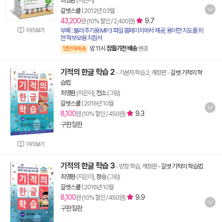
최영환
(지은이)
길벗스쿨
|
2012년 03월
43,200
9.7
원 (10% 할인 / 2,400원)
미리보기
부록 : 불러 주기용 MP3 파일 홈페이지에서 제공, 용이한 지도를 위
한 학부모용 지침서
밤 11시
잠들기전 배송
양탄자배송
변경
기적의 한글 학습 2
- 기본자 학습 2, 개정판
-
길벗 기적의 학
습법
최영환
(지은이),
천소
(그림)
길벗스쿨
|
2016년 10월
8,100
9.3
원 (10% 할인 / 450원)
구판절판
미리보기
기적의 한글 학습 3
- 받침 학습, 개정판
-
길벗 기적의 학습법
최영환
(지은이),
정승
(그림)
길벗스쿨
|
2016년 10월
8,100
9.9
원 (10% 할인 / 450원)
구판절판