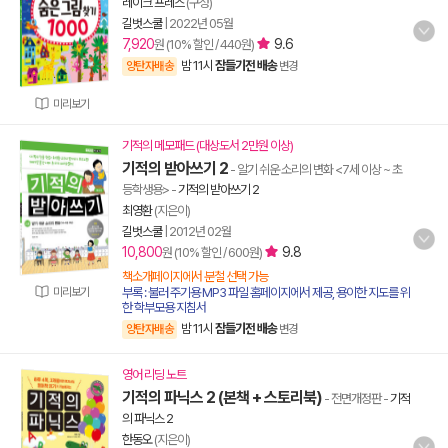
레이크 프레스
(구성)
길벗스쿨
|
2022년 05월
7,920
9.6
원 (10% 할인 / 440원)
밤 11시
잠들기전 배송
양탄자배송
변경
미리보기
기적의 메모패드 (대상도서 2만원 이상)
기적의 받아쓰기 2
- 알기 쉬운 소리의 변화 <7세 이상 ~ 초
등학생용>
-
기적의 받아쓰기 2
최영환
(지은이)
길벗스쿨
|
2012년 02월
10,800
9.8
원 (10% 할인 / 600원)
책소개페이지에서 분철 선택 가능
미리보기
부록 : 불러 주기용 MP3 파일 홈페이지에서 제공, 용이한 지도를 위
한 학부모용 지침서
밤 11시
잠들기전 배송
양탄자배송
변경
영어 리딩 노트
기적의 파닉스 2 (본책 + 스토리북)
- 전면개정판
-
기적
의 파닉스 2
한동오
(지은이)