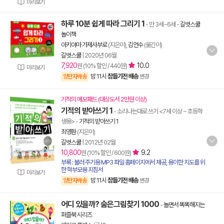
미리보기
하루 10분 쉽게 따라 그리기 1
- 만 3세~6세
-
길벗스쿨
놀이책
아키야마 가제사부로
(지은이),
김언수
(옮긴이)
길벗스쿨
|
2020년 06월
7,920
10.0
원 (10% 할인 / 440원)
미리보기
밤 11시
잠들기전 배송
양탄자배송
변경
기적의 메모패드 (대상도서 2만원 이상)
기적의 받아쓰기 1
- 소리나는대로 쓰기 <7세 이상 ~ 초등학
생용>
-
기적의 받아쓰기 1
최영환
(지은이)
길벗스쿨
|
2012년 02월
10,800
9.2
원 (10% 할인 / 600원)
부록 : 불러 주기용 MP3 파일 홈페이지에서 제공, 용이한 지도를 위
한 학부모용 지침서
미리보기
밤 11시
잠들기전 배송
양탄자배송
변경
어디 있을까? 숨은그림찾기 1000
-
놀면서 똑똑해지는
퍼즐북 시리즈