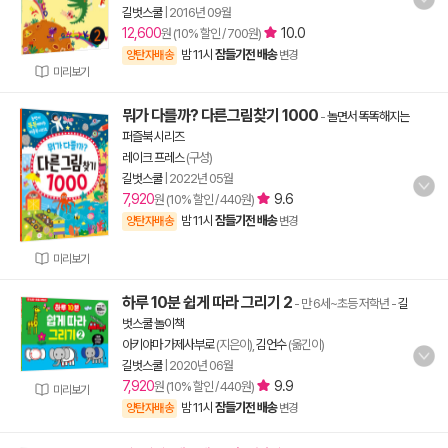
길벗스쿨
|
2016년 09월
12,600
10.0
원 (10% 할인 / 700원)
밤 11시
잠들기전 배송
양탄자배송
변경
미리보기
뭐가 다를까? 다른그림찾기 1000
-
놀면서 똑똑해지는
퍼즐북 시리즈
레이크 프레스
(구성)
길벗스쿨
|
2022년 05월
7,920
9.6
원 (10% 할인 / 440원)
밤 11시
잠들기전 배송
양탄자배송
변경
미리보기
하루 10분 쉽게 따라 그리기 2
- 만 6세~초등 저학년
-
길
벗스쿨 놀이책
아키야마 가제사부로
(지은이),
김언수
(옮긴이)
길벗스쿨
|
2020년 06월
7,920
9.9
원 (10% 할인 / 440원)
미리보기
밤 11시
잠들기전 배송
양탄자배송
변경