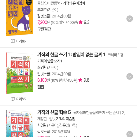
쿨링 영어 활동북
-
기적의 유아영어
조희주
(지은이)
길벗스쿨
|
2014년 08월
7,200
9.3
원 (10% 할인 / 400원)
구판절판
미리보기
기적의 한글 쓰기 1 : 받침이 없는 글씨 1
- 크레파스용
-
기적의 한글 쓰기 1
최영환
(지은이)
길벗스쿨
|
2014년 09월
8,100
9.8
원 (10% 할인 / 450원)
절판
미리보기
기적의 한글 학습 5
- 쌍자음과 한글을 예쁘게 쓰는 순서 1, 2,
개정판
-
길벗 기적의 학습법
최영환
(지은이),
김은경
(그림)
길벗스쿨
|
2016년 10월