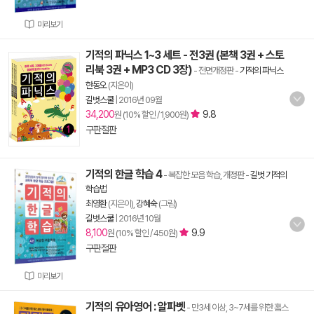
미리보기
기적의 파닉스 1~3 세트 - 전3권 (본책 3권 + 스토
리북 3권 + MP3 CD 3장)
- 전면개정판
-
기적의 파닉스
한동오
(지은이)
길벗스쿨
|
2016년 09월
34,200
9.8
원 (10% 할인 / 1,900원)
구판절판
기적의 한글 학습 4
- 복잡한 모음 학습, 개정판
-
길벗 기적의
학습법
최영환
(지은이),
강혜숙
(그림)
길벗스쿨
|
2016년 10월
8,100
9.9
원 (10% 할인 / 450원)
구판절판
미리보기
기적의 유아영어 : 알파벳
- 만3세 이상, 3~7세를 위한 홈스