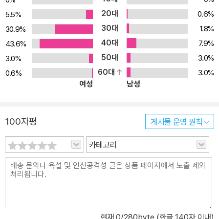
20대
0.6%
5.5%
30대
1.8%
30.9%
40대
7.9%
43.6%
50대
3.0%
3.0%
60대
3.0%
0.6%
여성
남성
100자평
게시물 운영 원칙
카테고리
현재
0
/280byte (한글 140자 이내)