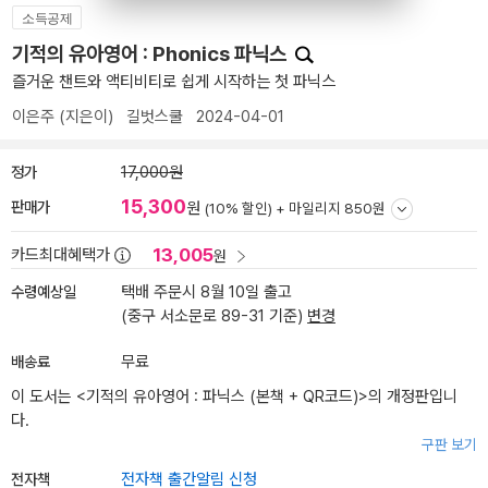
소득공제
기적의 유아영어 : Phonics 파닉스
즐거운 챈트와 액티비티로 쉽게 시작하는 첫 파닉스
이은주
(지은이)
길벗스쿨
2024-04-01
정가
17,000원
15,300
판매가
원
(10% 할인) +
마일리지 850원
13,005
카드최대혜택가
원
수령예상일
택배 주문시 8월 10일 출고
(중구 서소문로 89-31 기준)
변경
배송료
무료
이 도서는 <
기적의 유아영어 : 파닉스 (본책 + QR코드)
>의 개정판입니
다.
구판 보기
전자책
전자책 출간알림 신청