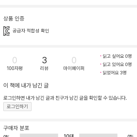
즐거운 액티비티 스티커 붙이기, 색칠하기 등 아이들이 좋아하는 다
양한 놀이 활동을 하며 파닉스 규칙을 자연스럽게 습득해요. 3. 신나
상품 인증
는 챈트로 음가 익히기 흥겨운 챈트 리듬에 맞춰 단어와 음가를 듣고
공급자 적합성 확인
따라 말하기만 해도 파닉스 규칙을 쉽게 깨칠 수 있어요.
읽고 싶어요 0명
0
3
0
읽고 있어요 0명
100자평
리뷰
마이페이퍼
읽었어요 3명
이 책에 내가 남긴 글
로그인하면 내가 남긴 글과 친구가 남긴 글을 확인할 수 있습니다.
로그인하기
구매자 분포
10대
0%
0%