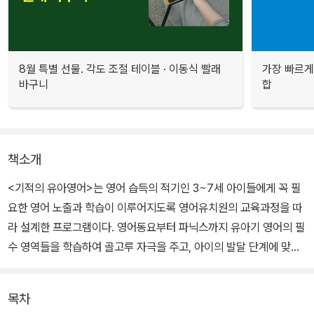
8월 특별 선물. 각도 조절 테이블 · 이동식 빨래
가장 빠르게
바구니
합
책소개
<기적의 유아영어>는 영어 습득의 적기인 3~7세 아이들에게 꼭 필
요한 영어 노출과 학습이 이루어지도록 영어유치원의 교육과정을 따
라 설계한 프로그램이다. 영어동요부터 파닉스까지 유아기 영어의 필
수 영역들을 학습하여 골고루 자극을 주고, 아이의 발달 단계에 맞춰
개발한 액티비티로 영어에서 ‘재미’를 발견할 수 있게 한다.
목차
그 중, 《Phonics(파닉스)》는 스티커 붙이기, 색칠하기 등 아이들이