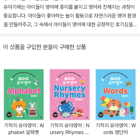
유아기에는 아이들이 영어에 흥미를 붙이고 영어와 친해지는 과정이
중요합니다. 아이들이 좋아하는 놀이 활동으로 자연스러운 영어 환경
을 만들어주고, 그 속에서 아이들이 영어에 대한 긍정적인 호기심을
키우고 즐겁고 재미있다는 인식을 가지게 하는 것이 좋습니다. <기적
의 유아영어>는 영어 습득의 적기인 3~7세 아이들에게 꼭 필요한 영
이 상품을 구입한 분들이 구매한 상품
어 노출과 학습이 이루어지도록 영어유치원의 교육과정을 따라 설계
한 프로그램입니다. 영어동요부터 파닉스까지 유아기 영어의 필수 영
역들을 학습하여 골고루 자극을 주고, 아이의 발달 단계에 맞춰 개발
한 액티비티로 영어에서 ‘재미’를 발견할 수 있게 합니다. 그 중, 《Ph
onics(파닉스)》는 스티커 붙이기, 색칠하기 등 아이들이 좋아하는
재미있는 활동을 하면서 파닉스 규칙을 자연스럽게 익힙니다. 신나는
챈트를 들으며 아이들이 단어와 음가를 쉽게 익히고, 리듬에 맞춰 음
가를 따라 말하다 보면 파닉스 학습의 기초를 완성할 수 있습니다. 이
책의 특징 1. 가장 쉽게 시작하는 첫 파닉스 파닉스에 첫발을 떼는 아
기적의 유아영어 : Al
기적의 유아영어 : N
기적의 유아영어 : W
이들이 쉽게 시작할 수 있는 워크북형 교재로, 알파벳 소리값부터 장
phabet 알파벳
ursery Rhymes 영
ords 영단어
모음까지 기초적인 파닉스 규칙을 익혀요. 2. 파닉스 규칙을 익히는
어동요