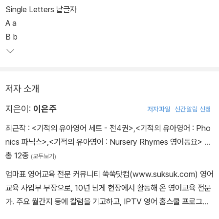
좋아하는 재미있는 활동을 하면서 파닉스 규칙을 자연스럽게 익힌다.
Single Letters 낱글자
신나는 챈트를 들으며 아이들이 단어와 음가를 쉽게 익히고, 리듬에
A a
맞춰 음가를 따라 말하다 보면 파닉스 학습의 기초를 완성할 수 있다.
B b
저자 소개
지은이:
이은주
저자파일
신간알림 신청
최근작 :
<기적의 유아영어 세트 - 전4권>
,
<기적의 유아영어 : Pho
nics 파닉스>
,
<기적의 유아영어 : Nursery Rhymes 영어동요>
…
총 12종
(모두보기)
엄마표 영어교육 전문 커뮤니티 쑥쑥닷컴(www.suksuk.com) 영어
교육 사업부 부장으로, 10년 넘게 현장에서 활동해 온 영어교육 전문
가. 주요 월간지 등에 칼럼을 기고하고, IPTV 영어 홈스쿨 프로그램
등을 개발하였으며, EBSe <엄마표 영어 레벨업 – Fun Fun하게 말