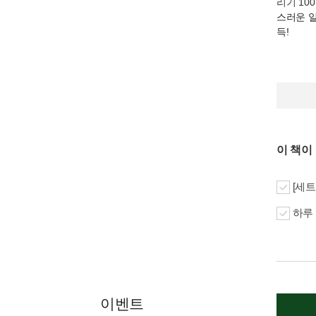
리기 100
스러운 
득!
이 책이
[세트
하루 
이벤트