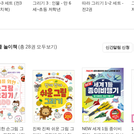
3 세트 (전3
그리기 3 : 인물
- 만 6
따라 그리기 1~2 세트 -
케치북)
세~초등 저학년
전2권
쿨 놀이책
(총 28권 모두보기)
신간알림 신청
위한 손그림 그
진짜 진짜 쉬운 그림 그
NEW 세계 1등 종이비