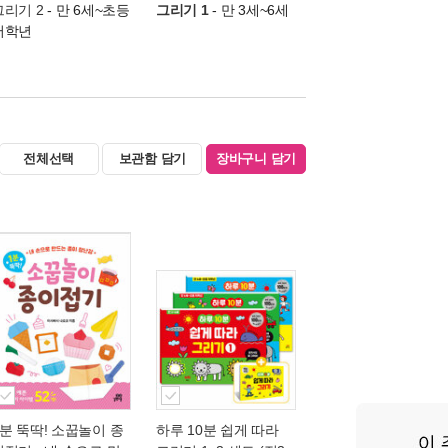
그리기 2
- 만 6세~초등
그리기 1
- 만 3세~6세
저학년
전체선택
보관함 담기
장바구니 담기
1분 뚝딱! 소꿉놀이 종
하루 10분 쉽게 따라