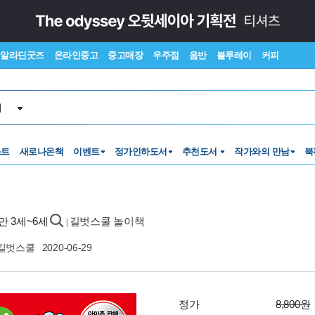
알라딘굿즈
온라인중고
중고매장
우주점
음반
블루레이
커피
서
스트
새로나온책
이벤트
정가인하도서
추천도서
작가와의 만남
북
 만 3세~6세
길벗스쿨 놀이책
|
길벗스쿨
2020-06-29
정가
8,800원