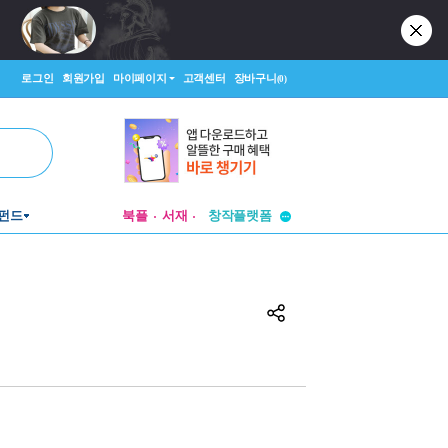
로그인
회원가입
마이페이지
고객센터
장바구니
(0)
투비컨티뉴드
펀드
북플
서재
창작플랫폼
투비컨티뉴드