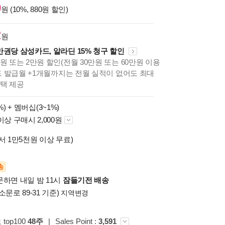
0
원 (10%, 880원 할인)
2
원
만권당 삼성카드, 알라딘 15% 청구 할인
원 또는 2만원 할인(전월 30만원 또는 60만원 이용
카드 발급월 +1개월까지는 전월 실적이 없어도 최대
혜택 제공
%) +
멤버십(3~1%)
이상 구매시 2,000원
서 1만5천원 이상 무료)
송
문하면 내일 밤 11시
잠들기전 배송
소문로 89-31 기준)
지역변경
top100
48주
|
Sales Point :
3,591