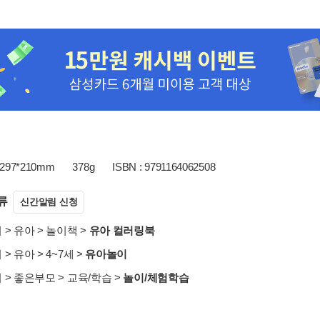
297*210mm
378g
ISBN : 9791164062508
류
신간알림 신청
서
>
유아
>
놀이책
>
유아 컬러링북
서
>
유아
>
4~7세
>
유아놀이
서
>
좋은부모
>
교육/학습
>
놀이/체험학습