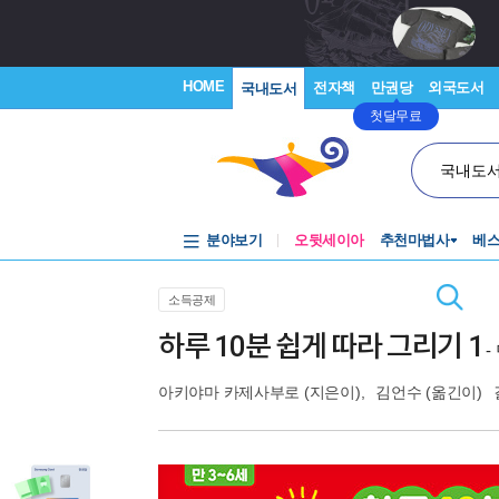
HOME
전자책
만권당
외국도서
국내도서
첫달무료
국내도
분야보기
오뒷세이아
추천마법사
베
소득공제
하루 10분 쉽게 따라 그리기 1
-
아키야마 카제사부로
(지은이),
김언수
(옮긴이)