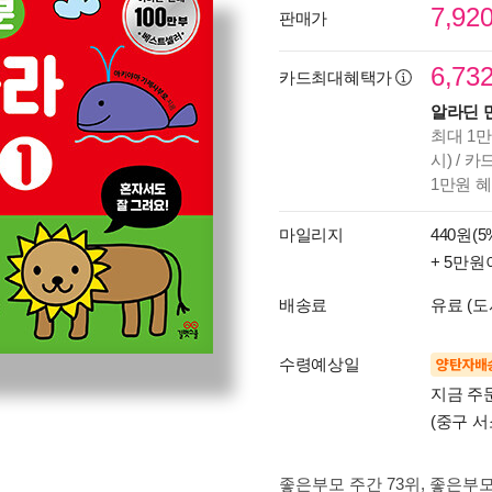
7,92
판매가
6,73
카드최대혜택가
알라딘 
최대 1만
시) / 
1만원 
마일리지
440원(5
+ 5만원
배송료
유료 (도
수령예상일
양탄자배
지금 주
(중구 서
좋은부모 주간 73위
, 좋은부모 