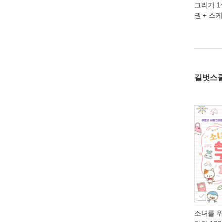
그리기 1~
권 + 스
길벗스
소녀를 