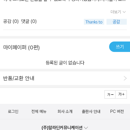
그림그리는것을 좋아하고, 곧잘그리고는 있지만요즘들어 옆모습, 앉
더보기
아있는 모습, 달리는 모습, 누워있는 모습 등다양한 포즈그리기를 조
공감 (
0
)
댓글 (0)
금 어려워하는 것 같았는데 <하루 10분 쉽게 따라 그리기> '인물
편'이 꽤 도움되겠다고 생각했어요! 보고 따라그리는것조차 어려운
아이들에게 부분으로 나누어 통으로 완성되는 순서를 통해 인물 그리
쓰기
마이페이퍼 (0편)
는 원리를 설명해주고 있는 <하루 10분 쉽게 따라 그리기>는별도로
그릴 종이가 없어도 책에 바로 그리고, 흔적을 남겨둘 수 있어서 더 좋
등록된 글이 없습니다
은것 같더라구요, 도톰한 재질이라 색칠도 가능하고 말이죠.새로운
그리기 방법에 잔뜩 관심이 생긴 둘찌와 할아버지ㆍ할머니 얼굴 그리
반품/교환 안내
기와 표정 그리기, 걷고 있는 여자아이, 수영하고 있는 모습, 발레하는
사람까지 그려봤는데 제법 잘 따라 그렸어요~스스로도 완성그림을
보고 뿌듯해하더라구요.<하루 10분 쉽게 따라 그리기>시리즈 한 권
한 권 꽉꽉 채워그리며 상상의 나래도 펼치고, 그림 실력도 키우고, 자
로그인
전체 메뉴
회사 소개
출판사 안내
PC 버전
신감도 채워줄 수 있을것 같습니다.그림 그리는 것 어렵지않아요~
(주)알라딘커뮤니케이션