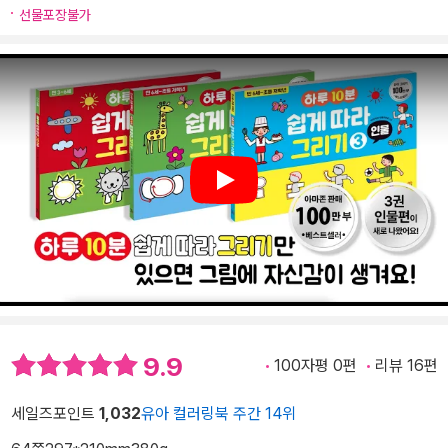
선물포장불가
Play
9.9
100자평 0편
리뷰 16편
세일즈포인트
1,032
유아 컬러링북 주간 14위