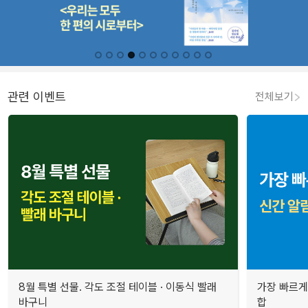
관련 이벤트
전체보기
8월 특별 선물. 각도 조절 테이블 · 이동식 빨래
가장 빠르게
바구니
합