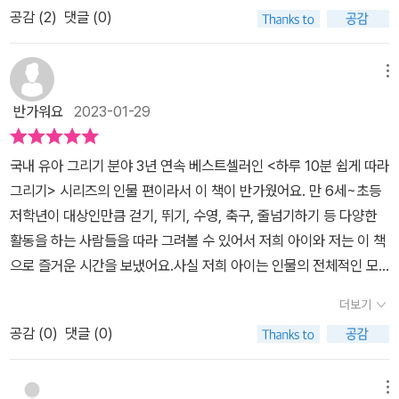
공감 (
2
)
댓글 (0)
이 3권 인물편은 인물의 직업군과 동작에 따라서 쉽게 표현해 그릴
수 있는 방법이 잘 나와 있어요~​그림을 전혀 배우지 않은 즤 아이들
도 보고 쉽게 따라 그리면서 그리는 방법을 익히기 좋게 되어 있었답
메뉴
니다.이 하루 10분 쉽게 따라 그리기는 3편의 시리즈가 있어요~1편:
반가워요
2023-01-29
만3세~6세가 그리기 좋은 동물그리기 (혼자서도 잘 그려요!)2편: 만
6세~초등 저학년이 그리기 좋은 동물그리기 (그림에 자신감이 생겨
국내 유아 그리기 분야 3년 연속 베스트셀러인 <하루 10분 쉽게 따라
요!)3편: 만6세~초등 저학년이 그리기 좋은 인물그리기 책을 펼쳐보
그리기> 시리즈의 인물 편이라서 이 책이 반가웠어요. 만 6세~초등
면 첫장에 이 책의 사용법과 인물을 잘 그리는 방법이 설명되어져 있
저학년이 대상인만큼 걷기, 뛰기, 수영, 축구, 줄넘기하기 등 다양한
습니다.​글을 모르는 아이들이 이 책을 이용한다면,부모님이 읽고 쉽
활동을 하는 사람들을 따라 그려볼 수 있어서 저희 아이와 저는 이 책
게 설명을 해 주면 좋겠지요?​차례에는 남녀노소의 특징에 따라 그림
으로 즐거운 시간을 보냈어요.사실 저희 아이는 인물의 전체적인 모
그려보고,표정에 따라 동작에 따라, 직업에 따라 그려보게 되어 있답
습을 그릴 때 졸라맨처럼 간단하게 그리곤 했어요. 하지만 이 책을 보
니다~​정말 알차게 되어 있지요!!! 책은 여느 동화책이나 그림책처럼
더보기
고 따라 연습하고는 그림스타일이 섬세하게 바뀌었답니다. 사람의 얼
되어 있지 않고,스케치북처럼 가로가 긴 모양이고,종이의 질감도 스
공감 (
0
)
댓글 (0)
굴과 표정을 그리는 것부터 시작해 다양한 활동적인 모습을 그려볼
케치북이라~ 왼쪽 페이지에 그림그리는 설명이 있고,오른쪽에는 바
수 있어서 저희 아이에게는 많은 도움이 되었어요. 또 스케치북없이
로 익혀서 직접 그려볼 수 있게 되어 있답니다.별도의 스케치북이 없
책에 아이가 그림을 그릴 수 있는 공간이 마련되어 있어서 외출시 갖
메뉴
어도 이 책 하나로 그림도 색칠도 그릴 수 있게 되어 있지요!!!​완성된