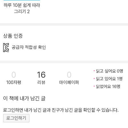
재로 그릴 수 있게 되지요. 따로 미술학원에 갈 필요가 없답니다! 초등
하루 10분 쉽게 따라
필수 그리기 주제가 모두 들어 있어 유아부터 초등 저학년이 보기 딱
그리기 2
좋아요 서 있기, 걷기, 달리기 등 사람의 기본 동작뿐만 아니라 수영,
야구, 농구 등 운동하기, 발레, 스케이트보드, 춤추기 등 취미 활동, 경
찰관, 소방관, 비행기 조종사, 제빵사 등 직업 그리기까지 필수 그리기
상품 인증
주제들을 모두 모았어요. 이 책 한 권만 있으면 그림일기, 독후 기록
공급자 적합성 확인
장, 장래 희망 그리기 등 모든 그리기에 자신감이 생겨요. 스케치북 없
이 책에 직접 그림을 그릴 수 있어요 주제별로 책에 직접 그림을 그릴
수 있는 공간을 마련해 놓았어요. 두껍고 튼튼한 종이를 사용해서 색
읽고 싶어요 0명
0
16
0
연필은 물론 크레파스, 사인펜, 물감 등 어떤 재료도 사용할 수 있지
읽고 있어요 1명
요. 또 하단에는 그림을 그린 날짜를 기록하는 칸이 있어 더 좋아요.
100자평
리뷰
마이페이퍼
읽었어요 16명
다 그리고 난 책은 아이의 성장 일기로 보관해 보세요.
이 책에 내가 남긴 글
로그인하면 내가 남긴 글과 친구가 남긴 글을 확인할 수 있습니다.
로그인하기