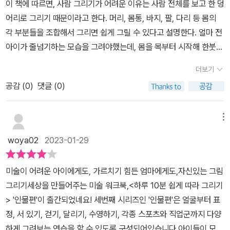
이 책에 따르면, 사람 그리기가 어려운 이유는 사람 전체를 보고 한 덩
쁘시다.추운 겨울방학 집콕 중에도 잠시 지칠 쯤 나의 믹스커피 타임
어리로 그리기 때문이라고 한다. 머리, 몸통, 바지, 팔, 다리 등 몸의
을 도와 준다.<출판사로부터 도서지원을 받아 작성하였습니다.>
각 부분들을 조합해서 그리면 쉽게 그릴 수 있다고 설명한다. 얼마 전
아이가 줄넘기하는 모습을 그려야했는데, 몸을 목부터 시작해 한붓그
리기로 그려 한 덩어리로 표현한 적이 있었다. 그 후에 이 책을 보니
더보기
정말 한번에 이해가 되었다. 왜 사람 그리기가 어려웠는지.아이들과
공감 (
0
)
댓글 (0)
얼굴부터 시작해서 서있는 모습, 걷는 모습, 달리기, 수영, 축구, 발레
등등 하나씩 그려보기에 좋은 구성으로 되어있다.이 책을 통해 사람
그리는 법을 잘 배우면 유치원, 초등학교에서 그림 일기, 독서 기록장
메뉴
쓸 때 자신감 있게 표현할 수 있을 것 같다.그림그리기가 어려운 아이,
woya02
2023-01-29
특히 사람그리기가 어려운 아이들에게 추천하고 싶다.(출판사로부터
도서를 제공받아 솔직하게 작성한 리뷰입니다)
미술이 어려운 아이에게도, 가르치기 힘든 엄마에게도,자신있는 그림
그리기세상을 만들어주는 미술 워크북,<하루 10분 쉽게 따라 그리기
> '인물편'이 출간되었네요! 세번째 시리즈인 '인물편'은 얼굴부터 표
정, 서 있기, 걷기, 달리기, 수영하기, 각종 스포츠와 직업군까지 다양
하게 그려보는 연습을 할 수 있도록 구성되어있습니다.아이들이 모두