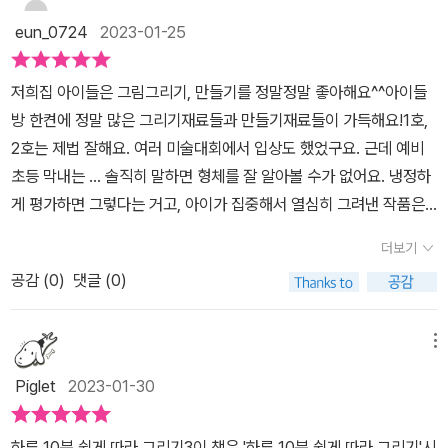
고 나가 활용할 수 있어서 참 간편했어요. 아이가 이 책의 빈 공간을
날짜도 작성할 수 있게 되어 있어서하루하루 노력하면서 향상된 자신
eun_0724
2023-01-25
다 채우고 나면 성장 일기로 보관해도 좋을 것 같다는 생각이 들었어
의 그림실력을 아이들도 느껴 볼 수 있게 되어 있어요~​정말 아이디어
요.매일 하루 10분씩 이 책으로 그림을 연습한다면 아이의 실력이 쑥
가득한 책이라 생각됩니다!!!​이 책을 보고 소소한 아이의 그림이 사람
저희집 아이들은 그림그리기, 만들기를 정말정말 좋아해요^^아이들
쑥 향상될거라고 확신해요. 저희 아이 역시 처음에는 자신이 없어했
의 동작모습이 상상되게 잘 그려진 모습을 보여서 그져 웃음이 나더
방 한켠에 정말 많은 그리기재료들과 만들기재료들이 가득해요!1호,
는데 꾸준히 반복적으로 이 책에서 안내된 대로 따라 그려보니 재미
라는요~덩달아 엄마도 같이 그림을 그려야하는 시간을 가질 수 밖에
2호는 제법 잘해요. 여러 미술대회에서 입상도 했었구요. 근데 예비
있어하더라고요. 덕분에 연필잡는 연습도 해보고 자신만의 개성있는
없기도 했지만요 ㅎㅎ그만큼 이 책 하나로 아이와 즐거운 시간을 보
초등 막내는 ... 솔직히 말하면 형체를 잘 알아볼 수가 없어요. 냉정하
그림을 그리는 것을 보니 흐뭇했어요. 표현력과 창의력을 길러볼 수
낼 수 있는 장점까지 주는 책이더라는 것이지요~!!!​아이들과 즐거운
게 평가하면 그렇다는 거고, 아이가 집중해서 열심히 그려낸 작품은
있는 이 책을 꼭 활용해보세요~^^출판사로부터 도서를 제공받아 읽
시간을 보내고,실력향상되는 재미있는 그림을 그릴 수 있게 도와주는
칭찬과 함께 서랍장 위에 전시공간이 있는데 거기에 전시해둬요^^;;
고 주관적인 생각을 쓴 리뷰입니다.
더보기
이 책 참 좋은 것 같아요~!!​​​​​​​​​​'해당업체로부터 도서만을 제공받아 작성
사람을 죄다 졸라맨으로 그려넣는건 ... 이제 3월이면 초등학교 입학
된 후기입니다' ​
공감 (
0
)
댓글 (0)
도 하는데 미술시간이 살짝 걱정되더라구요. 막내랑 요즘 길벗스쿨의
기적의 한글시리즈 열심히 하고 있는데 <하루10분 쉽게 따라그리기
3권>이 최근 출간되었더라구요^^ 이 교재는 만6세에서 초등저학년
메뉴
친구들에게 추천되는 교재구요. 주제는 '인물'이에요. 저희집 막내에
Piglet
2023-01-30
게 딱 필요한! 그런 교재였어요!​그리기방법은 1부터 순서대로 그리면
그림이 완성돼요. 처음부터 잘 그릴 것이라는 기대감은 살짝 내려놓
하루 10분 쉽게 따라 그리기3이 책은 '하루 10분 쉽게 따라 그리기'시