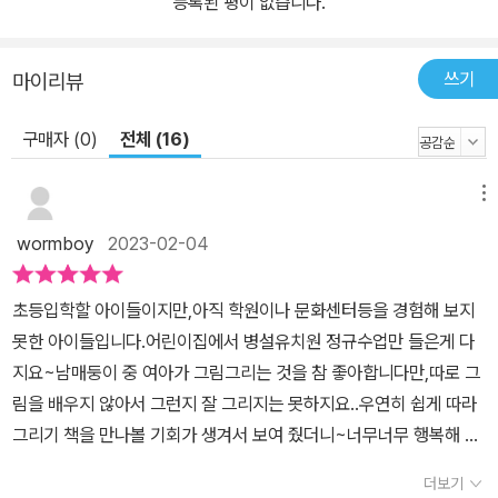
등록된 평이 없습니다.
쓰기
마이리뷰
구매자 (0)
전체 (16)
메뉴
wormboy
2023-02-04
초등입학할 아이들이지만,아직 학원이나 문화센터등을 경험해 보지
못한 아이들입니다.어린이집에서 병설유치원 정규수업만 들은게 다
지요~​남매둥이 중 여아가 그림그리는 것을 참 좋아합니다만,따로 그
림을 배우지 않아서 그런지 잘 그리지는 못하지요..​우연히 쉽게 따라
그리기 책을 만나볼 기회가 생겨서 보여 줬더니~너무너무 행복해 하
면서 바로 앉아서 책을 보면서 그림그리기를 해 봅니다~아이들이 그
더보기
림을 배우거나 그릴때 제일 어려워 하는게 인물의 동작 부분이지요?