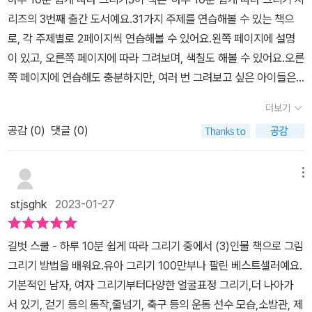
구요. 뭐 하다보면 언젠가? 잘 그릴겁니다! 또 연습페이지가 있어서
리즈의 3번째 출간 도서예요.31가지 주제를 연습해볼 수 있는 책으
연습한 그리기방법대로 직접 그려볼 수도 있어요. 색칠도요! 초등학
로, 각 주제별로 2페이지씩 연습해볼 수 있어요.왼쪽 페이지에 설명
교 입학하면 그림일기, 독서기록장, 또 통합교과 배울때 인물 그림이
이 있고, 오른쪽 페이지에 따라 그려보며, 색칠도 해볼 수 있어요.오른
많이 필요할텐데 이번 겨울방학에 하루 10분씩, 꾸준하게 그림연습
쪽 페이지에 연습해도 충분하지만, 여러 번 그려보고 싶은 아이들은
해보려구요.
트레싱지나 스케치북을 활용해 따라해도 좋을 것 같아요.이 책은 그
더보기
림체가 단순하고 명료하여 어린 아이들도 따라하기 좋아요.차례대로
공감 (
0
)
댓글 (0)
그리기 연습을 해도 좋고, 목차를 보고 필요한 부분부터 먼저 그려도
좋을 것 같아요.여러 동작이나 얼굴 표정, 직업 등을 따라 그리며 연습
할 수 있어서 이 책을 통해 그리기 연습을 하면 그림 일기등에도 유용
메뉴
하게 활용할 수 있을 것 같아요.어릴 땐 미술학원을 다녀도 창의미술
stjsghk
2023-01-27
위주로 하니 그리기 실력도 크게 늘지 않고, 그림 실력이부족한 아이
들은 특히 동작을 표현하는 데 한계가 있더라구요.저희 아이는 그림
길벗 스쿨 - 하루 10분 쉽게 따라 그리기 중에서 (3)인물 책으로 그림
일기 쓸 떄마다 배경은 그럭저럭 그리지만 사람 그리는 걸 어려워했
그리기 방법을 배워요.유아 그리기 100만부나 팔린 베스트셀러예요.
는데, 그럴 때 유용한 책 같아요.
기본적인 남자, 여자 그리기부터다양한 얼굴표정 그리기,더 나아가
서 있기, 걷기 등의 동작,줄넘기, 축구 등의 운동 선수 모습,소방관, 제