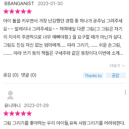
BBANGANIST
2023-01-30
아이 둘을 키우면서 가장 난감했던 경험 중 하나가 공주님 그려주세
요~~ 발레리나 그려주세요~~ 하며매일 다른 그림(그 그림은 자기
의 지극히 주관적으로 너무 예뻐야함.) 을 요구할 때가 아닌가 싶다.
그림도 진심 자신 없는 엄마에게….. 따라 그리기, …… 쉬운 손그림,
…….. 따라 쓰기 등의 책들은 구세주와 같은 등장이다.이번에 소개받
은 책은하루 10분 쉽게 따라 그리기 시리즈 중 3번째. 인물 파트이다.
더보기
하트를 그리고, 무지개를 그리다 동물을 그린다.그러다 어느 날 부터
공감 (
0
)
댓글 (0)
매일 그려줘야 하는 다양한 인물들…엄마인 나도 어떻게 그려야할지
당혹스러움을 해결해주는 책이다.얼굴, 머리모양, 몸, 동작까지 다양
한 인물들의 특징을 큰 그림으로 쉽게 보여주고,두껍고 넓은 종이에
메뉴
따라 그려보고 스스로도 그려볼 수 있게스케치북 따로 필요없이 책
유니아니
2023-01-29
한 권에 색연필 한 세트면아이는 그림그리며 즐겁고, 엄마는 쉼을 가
질 수 있는 너무나 고마운 책을 만났다.초등 저학년인 큰 딸도 오~ 오
그림 그리기를 좋아하는 우리 아이들,유독 사람그리기를 어려워한다.
~~ 하며 보자마자 그려보고 좋아하고둘째 딸은 캐릭터 고르기에 바