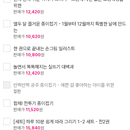
위한
판매가
12,420
원
열두 달 즐거운 종이접기 - 1월부터 12월까지 특별한 날에 만드
는
판매가
10,620
원
한 권으로 끝내는 손그림 일러스트
판매가
10,800
원
놀면서 똑똑해지는 실뜨기 대백과
판매가
12,420
원
반짝반짝 공주 종이접기 - 예쁜 걸 좋아하는 아이를 위한
절판
합체! 전투기 종이접기
판매가
11,520
원
[세트] 하루 10분 쉽게 따라 그리기 1~2 세트 - 전2권
판매가
15,840
원