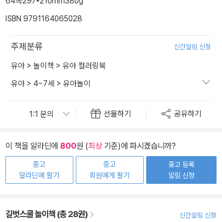
64쪽
297*210mm
380g
ISBN 9791164065028
주제분류
신간알림 신청
유아
>
놀이책
>
유아 컬러링북
유아
>
4~7세
>
유아놀이
선물하기
공유하기
이 책을 알라딘에
800
원 (
최상
기준)에 파시겠습니까?
중고
중고
중고 등록
알라딘에 팔기
회원에게 팔기
알림 신청
길벗스쿨 놀이책 (총 28권)
신간알림 신청