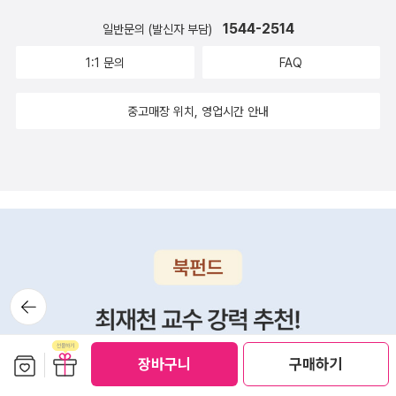
1544-2514
일반문의 (발신자 부담)
1:1 문의
FAQ
중고매장 위치, 영업시간 안내
뒤로가
기
보관함담기
선물하기
장바구니
구매하기