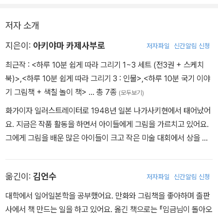
저자 소개
지은이:
아키야마 카제사부로
저자파일
신간알림 신청
최근작 :
<하루 10분 쉽게 따라 그리기 1~3 세트 (전3권 + 스케치
북)>
,
<하루 10분 쉽게 따라 그리기 3 : 인물>
,
<하루 10분 국기 이야
기 그림책 + 색칠 놀이 책>
… 총 7종
(모두보기)
화가이자 일러스트레이터로 1948년 일본 나가사키현에서 태어났어
요. 지금은 작품 활동을 하면서 아이들에게 그림을 가르치고 있어요.
그에게 그림을 배운 많은 아이들이 크고 작은 미술 대회에서 상을 받
았지요. 『하루 10분 쉽게 따라 그리기』는 그간의 경험을 녹여 만든 책
이에요. 일본에서 2006년 첫 출간된 이후 100만 부 이상 팔린 베스
옮긴이:
김언수
저자파일
신간알림 신청
트셀러로, 국내에서도 많은 사랑을 받고 있어요.
대학에서 일어일본학을 공부했어요. 만화와 그림책을 좋아하며 출판
사에서 책 만드는 일을 하고 있어요. 옮긴 책으로는 『임금님이 돌아오