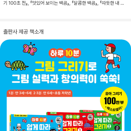
기 100초 전』, 『맛있어 보이는 백곰』, 『달콤한 백곰』, 『따듯한 내 친
구 이불이』 등이 있어요.
출판사 제공 책소개