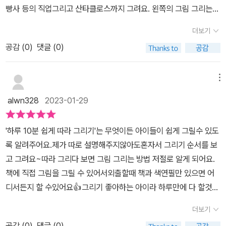
빵사 등의 직업그리고 산타클로스까지 그려요. 왼쪽의 그림 그리는
방법을 보고 오른쪽에 따라 그려요.또, 색칠을 하면 멋진 작품이 완성
더보기
되겠어요. 열심히 따라 그려가다보면그림 실력이 더욱 좋아질 것 같
공감 (
0
)
댓글 (0)
아요. ※책을 제공 받아 직접 사용한 후 솔직하게 작성된 후기입니다.
#길벗스쿨 #하루10분 #쉽게따라그리기 #인물 #하루10분쉽게따라
그리기
메뉴
alwn328
2023-01-29
'하루 10분 쉽게 따라 그리기'는 무엇이든 아이들이 쉽게 그릴수 있도
록 알려주어요.제가 따로 설명해주지않아도혼자서 그리기 순서를 보
고 그려요~따라 그리다 보면 그림 그리는 방법 저절로 알게 되어요.
책에 직접 그림을 그릴 수 있어서외출할때 책과 색연필만 있으면 어
디서든지 할 수있어요👍그리기 좋아하는 아이라 하루만에 다 할것같
아서 하루 한장씩 해보기로 했답니다.[출판사로부터 해당도서를 제공
더보기
받아 읽고 활용 후 작성한 진솔한 후기입니다]
공감 (
0
)
댓글 (0)