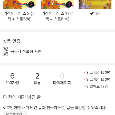
학습, 내일은 복습 하루는 학습하고, 하루는 복습할 수 있도록 구성하
여 한 번 배운 내용을 오래 기억할 수 있어요. 3. QR 코드로 편리한
기적의 파닉스 2 (본
기적의 파닉스 1 (본
구멍청
학습 스마트폰으로 언제 어디서나 편리하게 파닉스 챈트, 문장 리딩,
책 + 스토리북)
책 + 스토리북)
스토리 리딩, 연습문제 음원을 들을 수 있어요. 4. 학습 팁 제공 교재
를 공부할 때 어렵거나 헷갈리는 부분은 저자의 팁을 참고하면 쉽게
이해할 수 있습니다. 5. 스토리북 별책 제공 각 권에서 공부한 파닉스
상품 인증
규칙이 담긴 스토리이기 때문에 복습은 물론 혼자서도 스토리북을 읽
공급자 적합성 확인
을 수 있는 실력을 키워줘요 유닛 구성 ◆학습 파트 [파닉스 훈련] -
Phonics Step 1&2 기초 파닉스 규칙을 익히고 챈트를 따라하며 단
어의 발음과 뜻을 익힙니다. -Practice 듣기 문제를 풀면서 오늘 공
읽고 싶어요 2명
6
2
0
부한 내용을 다집니다. ◆복습 파트 [리딩 훈련] -Review Test 쓰
읽고 있어요 2명
기, 읽기 문제를 풀면서 어제 공부한 내용을 복습합니다. -Sentence
100자평
리뷰
마이페이퍼
읽었어요 12명
Reading & Story Reading 주요한 단어가 들어간 문장을 듣고 따
라 말하고 알맞은 그림에 연결합니다. 공부한 단어들이 담긴 짧은 스
이 책에 내가 남긴 글
토리를 읽고 문제를 풀면서 리딩 실력을 키웁니다. -Activity 퍼즐,
로그인하면 내가 남긴 글과 친구가 남긴 글을 확인할 수 있습니다.
숨은 그림 찾기, 컬러링 등 다양한 액티비티 활동으로 공부한 내용을
로그인하기