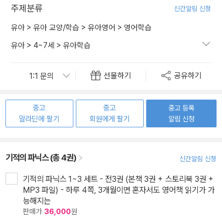
주제분류
신간알림 신청
유아
>
유아 교양/학습
>
유아영어
>
영어학습
유아
>
4~7세
>
유아학습
선물하기
공유하기
중고
중고
중고 등록
알라딘에 팔기
회원에게 팔기
알림 신청
기적의 파닉스 (총 4권)
신간알림 신청
기적의 파닉스 1~3 세트 - 전3권 (본책 3권 + 스토리북 3권 +
MP3 파일) - 하루 4쪽, 3개월이면 혼자서도 영어책 읽기가 가
능해지는
판매가
36,000
원