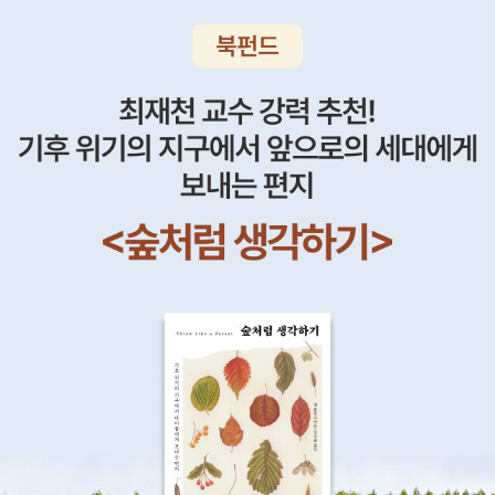
t 발음, long발음도 나와요아직 어린 유치부친구들은 지금부터 정확
한 발음 가르치려고 너무 노력하지마시고스펠링이 같아도 다양한소
리가 나올수 있구나~ 하고경험하는 정도로 생각하시면 좋을거같아
요^^처음부터 너무 완벽을 바라고 주입시키면 아이가 튕겨나갈수도
있어요ㅠㅠ영어가 싫어지면 안되니까요~~~저도 내자식가르치다보
면 자주 놓치는 부분인데요너무 욕심내지 않고 즐겁게 공부합시다!^^
*이제 책 내부를 보여드릴게요^^Unit을 시작할때마다 우리가 배우
는 단어들이 나와요^^한번씩 살펴보고 본격적으로 학습을 시작해요^
^Unit 하나가 하루치가 아니고 Unit 하나가 이틀치에요^^ 양이 매우
적어요!ㅎㅎ저는 해보니까 Unit 하나를 하루만에 해도 되겠더라구요
ㅋㅋㅋㅋ슬며시올라오는 엄마욕심 ㅎㅎㅎㅎㅎ요렇게 2장! 4페이지
가 하루치에요^^보시면 아시겠지만 쓰는게 없어요~~ 그냥 듣고 표
시하고 그럼 끝나요첫째도 파닉스학습지를 했었는데요그당시에는 쓰
기가 좀 있는걸 해서그런가 아이가 힘들어했었어요초반에 알파벳 기
본음가할때는 비교적 수월하게 했는데 뒤로갈수록 힘들어해서완북하
는데 힘들었던 기억이 있는데요길벗스쿨의 기적의파닉스는 쓰기가