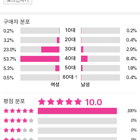
즐겁고 재미있게 복습할 수 있습니다. 부가 학습 자료 가정에서 쉽고
편리하게 활용할 수 있는, 꼭 필요한 학습 자료만 제공해드립니다! -
mp3 CD와 QR코드: mp3 CD에는 학습에 필요한 모든 음원이 들어
구매자 분포
있습니다. 본문 속 QR코드를 이용하면 같은 음원을 좀 더 편리하게
10대
0.2%
0.2%
이용할 수 있습니다. -기적의 학습 스케쥴표: 학습 스케쥴을 활용하면
20대
0.4%
3.2%
꾸준하고 체계적인 학습관리가 가능합니다. 스케쥴은 한 권을 한 달
30대
2.9%
23.0%
내에 끝낼 수 있게 짜여있습니다. 스케쥴만 잘 따라간다면 학습효과
40대
8.4%
53.7%
가 분명하게 나타날 것입니다. -종합문제와 진단표: 각 권을 끝내면
50대
1.8%
5.3%
교재 맨 뒤에 실린 종합문제를 풀고 학습 성취도를 점검해보세요. 듣
60대
0.4%
0.5%
기, 쓰기, 읽기 파트별로 점검할 수 있고, 결과에 따른 학습 가이드도
여성
남성
들어있습니다. -플래시카드: 교재에서 배운 단어로 만든 카드를 가지
고 선생님(부모님) 또는 친구들과 플래시카드 놀이를 해보세요. 게임
10.0
평점 분포
을 하면서 단어를 자연스럽게 익힐 수 있어요. 플래시카드 활용법은
100%
책 안에 자세히 설명되어 있습니다. -단어 리스트: 각 권에서 배운 단
0%
어를 모두 모아놓았습니다. 틈이 날 때마다 보면서 단어를 익혀보세
0%
요.
0%