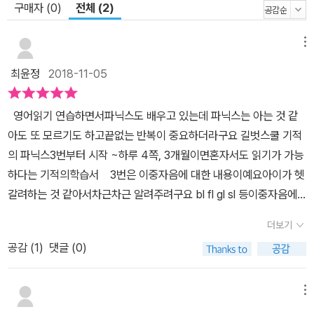
구매자 (0)
전체 (2)
메뉴
최윤정
2018-11-05
영어읽기 연습하면서파닉스도 배우고 있는데 파닉스는 아는 것 같
아도 또 모르기도 하고끝없는 반복이 중요하더라구요 길벗스쿨 기적
의 파닉스3번부터 시작 ~하루 4쪽, 3개월이면혼자서도 읽기가 가능
하다는 기적의학습서 3번은 이중자음에 대한 내용이예요아이가 헷
갈려하는 것 같아서차근차근 알려주려구요 bl fl gl sl 등이중자음에
대해 꼼꼼히 읽고 넘어갈수 있는기적의파닉스 Cd도 함께 들어있
더보기
어서 들으면서 하거나QR코드 찍으면서 들으며 하면 편해요파닉스
공감 (
1
)
댓글 (0)
익히기단어와 문장 리딩스토리 리딩체계적인 학습 구성으로 되어 있
어서하루는 학습, 하루는 복습 하면서파닉스 훈련과 읽기 훈련을 할
수 있어서엄마표영어로 차근차근 해나가기 이만한 교재가 없네요
메뉴