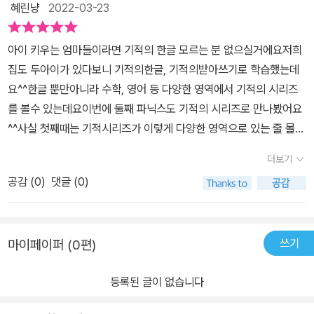
혜린냥
2022-03-23
아이 키우는 엄마들이라면 기적의 한글 모르는 분 없으실거에요저희
집도 두아이가 있다보니 기적의한글, 기적의받아쓰기로 학습했는데
요^^한글 뿐만아니라 수학, 영어 등 다양한 영역에서 기적의 시리즈
를 볼수 있는데요이번에 둘째 파닉스도 기적의 시리즈로 만나봤어요
^^사실 첫째때는 기적시리즈가 이렇게 다양한 영역으로 있는 줄 몰랐
어요그래서 첫째는 기적의한글, 기적의받아쓰기로 학습하고영어는
더보기
다른 출판사 다른 문제집으로 학습했는데요다른 문제집으로 학습을
공감 (
0
)
댓글 (0)
해봐서 비교할수있는점을 알려드릴게요^^기적의 파닉스는 국어, 수
학, 외국어, 유아 학습서, 어린이 교양서를 출간하는 어린이 전문 출판
사 길벗스쿨에서 출판한 학습서로어린이 전문 출판사라 그런지 귀여
쓰기
마이페이퍼 (0편)
운 그림체로 재미있게 시작할 수 있어요^^저 어렸을때는 문제집은 문
제집이였는데;;요즘 아이들 학습지는 알록달록 너무 예쁘게 나오는거
등록된 글이 없습니다
같아요^^공부할맛 나겠다~ㅎㅎㅎ이제 책을 펼쳐볼게요~^^기적의파
닉스 첫장을 펼쳐보면 이렇게 스케쥴표와 CD가 나와요아무래도 영