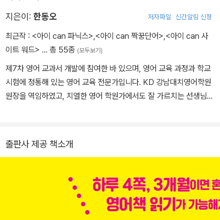
지은이:
한동오
저자파일
신간알림 신청
최근작 :
<아이 can 파닉스>
,
<아이 can 짝꿍단어>
,
<아이 can 사
이트 워드>
… 총 55종
(모두보기)
제7차 영어 교과서 개발에 참여한 바 있으며, 영어 교육 과정과 학교
시험에 정통해 있는 영어 교육 전문가입니다. KD 강남대치영어학원
원장을 역임하였고, 치열한 영어 학원가에서도 잘 가르치는 선생님으
로 소문난 명강사입니다. 미국 예일대학교 디베이트 협회(YDSL)와
ASFL 영어 디베이트 협회가 연계한 Coach 및 Judge 자격을 가지
고 있으며, 영어 디베이트 대회 심사위원으로 활동하였습니다. 《기적
출판사 제공 책소개
의 파닉스》 외에 여러 권의 영어 분야 베스트셀러를 집필하였고, 그동
안 개발한 교재는 국내뿐만 아니라 미주 지역, 대만, 태국 등지에서 사
용되어 왔으며, 캐나다 교육청(Fraser Cascade School Board)
으로부터 프로그램 교류에 대한 감사장을 받았습니다. 또한 영어 학
습법 분야에서 여러 개의 발명 특허를 획득하였으며 대한민국 발명가
대상, 말레이시아 발명 협회 MINDS 특별상, 국제 CIGF 금상 등을