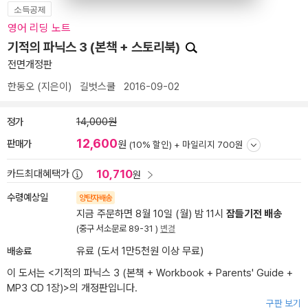
소득공제
영어 리딩 노트
기적의 파닉스 3 (본책 + 스토리북)
전면개정판
한동오
(지은이)
길벗스쿨
2016-09-02
정가
14,000원
12,600
판매가
원
(10% 할인) +
마일리지 700원
10,710
카드최대혜택가
원
수령예상일
양탄자배송
지금 주문하면 8월 10일 (월) 밤 11시
잠들기전 배송
(중구 서소문로 89-31 )
변경
배송료
유료 (도서 1만5천원 이상 무료)
이 도서는 <
기적의 파닉스 3 (본책 + Workbook + Parents' Guide +
MP3 CD 1장)
>의 개정판입니다.
구판 보기