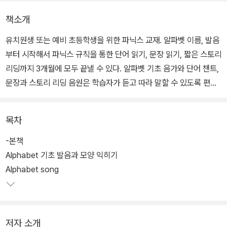
책소개
유치원생 또는 예비 초등학생을 위한 파닉스 교재. 알파벳 이름, 발음
부터 시작해서 파닉스 규칙을 통한 단어 읽기, 문장 읽기, 짧은 스토리
리딩까지 3개월에 모두 끝낼 수 있다. 알파벳 기초 음가와 단어 챈트,
문장과 스토리 리딩 음원은 학습자가 듣고 따라 말할 수 있도록 편집
되어 큰소리로 따라 말하는 학습이 가능하다.
목차
하루는 학습을 하고 다음 날은 복습을 하는 본문 구성으로 한 번 배운
내용은 오래 기억할 수 있고, 가정에서는 꾸준한 학습 관리가 가능하
-본책
다. 각 권 별책으로 제공되는 스토리북을 읽으면서 실력 향상을 확인
Alphabet 기초 발음과 모양 익히기
할 수 있고, 혼자서 영어책을 읽는 즐거움을 느낄 수 있다.
Alphabet song
저자 소개