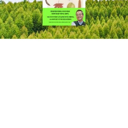
없이 듣고 보고 표시하는 정도라서 힘들이지 않고 할수있어요^^퀴즈
풀듯이 엄마랑 누가먼저 마추나~~~ 하면서 들으면승부욕발동해서
더 열심히 하더라구요 ㅋㅋㅋ다음날은 리뷰~ 복습으로 하는 학습이
에요전날 배운 내용을 복습보는 시간인데요~역시나 2장으로 적은 분
량이에요복습이지만 역시 쓰기가 별로 없어서 수월하게 할수있어요^
^파닉스라고해서 주구장창 단어만하는게 아니고마지막에 이렇게 짧
막한 스토리도 나와서 리딩연습도 조금씩 할수있어요^^그리고 아까
제가 퀴즈하나 냈죠!제가 CD를 한번도 안틀어본 이유!!!!혹시 찾으셨
나요?(오른쪽 위를 보세요~~ 속닥속닥)ㅎㅎ바로 QR코드에요!!!페
이지 한장한장마다 QR코드가 있어요!요즘은 사실 CD플레이어 사용
하는 집 별로 없잖아요ㅠ저희집도 CD플레이어없어요ㅠㅠCD를 들
으려면 컴퓨터를 켜야하는데 사실 귀찮,,,아,,,요;;;;첫째때 풀었던 파
닉스학습지는 요 QR코드가 없었어요ㅠㅠ CD만 들어있어서 컴퓨터
로 들어야하는데 이게;; 상당히 귀찮더라구요;;;그래서 그냥 콩글리쉬
엄마발음으로 읽어주고 그랬어요^^;;이번 기적의 파닉스에는 페이지
마자 QR코드있는거 보고 너무너무 감사했어요ㅠㅠ이런 배려 너무좋