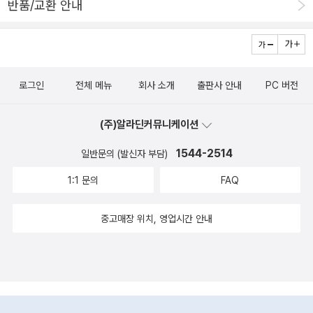
반품/교환 안내
어 학습지다보니 영어 발음을 들을수 있게 CD가 들어있어요^^그런
데 저는 요 CD한번도 안써봤다요~ㅎㅎㅎ아니 영어 공부를하는데 C
D를 한번도 안들어봤다???+_+무슨일일까요?엄마발음이 너무 좋
아서?? 아니아니~~~정답은 잠시후에~~ㅎㅎㅎㅎ스케쥴표가 한페
로그인
전체 메뉴
회사 소개
출판사 안내
PC 버전
이지로 끝나요!요 책 한권 끝내는 스케쥴인데 19일이면 끝난답니다^
^하루에 2장! 4페이지 분량으로 한달에 한권 완북할수있도록 출판됐
(주)알라딘커뮤니케이션
는데요기적의파닉스는 총 3권이에요~3권이 모두 이정도 분량이랍
니다즉! 기적의파닉스로 파닉스시작하면 3개월이면 파닉스 기초부터
1544-2514
일반문의 (발신자 부담)
이중모음까지 배울수있다는 말씀!물론 파닉스를 학습지 한권풀었다
1:1 문의
FAQ
고 완벽하게 마스터하는건 아니에요첫째도 몇년째 영어하고있지만
이중모음 이중자음은 지금도 한번씩 봐줘야하거든요^^그렇지만 기적
중고매장 위치, 영업시간 안내
의파닉스 3개월이면 알파벳의 대략적인 음가를 알수있어요^^정확하
게 읽어낼수는 없지만 읽어볼 시도는 할수있어진답니다^^목차를 보
면 이번 책에서 어떤 파닉스 음가들을 배우는지 알수있는데요저는 마
지막 3권이라서 이중자음, 이중모음들이 나와있어요^^1권은 기본 알
파벳 음가부터 시작합니다^^뒤에가면 우리 어른들도 헷갈리는 shor