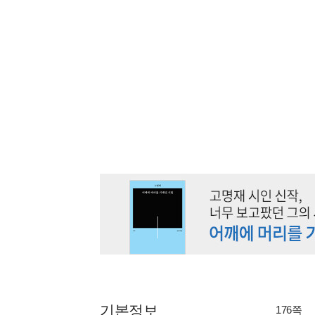
기본정보
176쪽