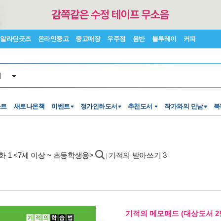
알라딘굿즈
온라인중고
중고매장
우주점
음반
블루레이
커피
서
스트
새로나온책
이벤트
정가인하도서
추천도서
작가와의 만남
북
화 1 <7세 이상 ~ 초등학생용>
기적의 받아쓰기 3
|
기적의 메모패드 (대상도서 2