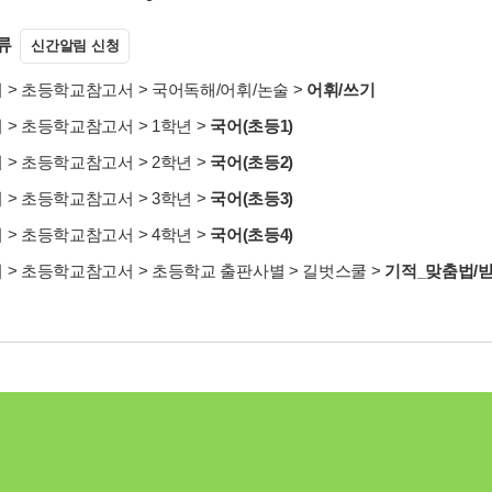
류
신간알림 신청
서
>
초등학교참고서
>
국어독해/어휘/논술
>
어휘/쓰기
서
>
초등학교참고서
>
1학년
>
국어(초등1)
서
>
초등학교참고서
>
2학년
>
국어(초등2)
서
>
초등학교참고서
>
3학년
>
국어(초등3)
서
>
초등학교참고서
>
4학년
>
국어(초등4)
서
>
초등학교참고서
>
초등학교 출판사별
>
길벗스쿨
>
기적_맞춤법/