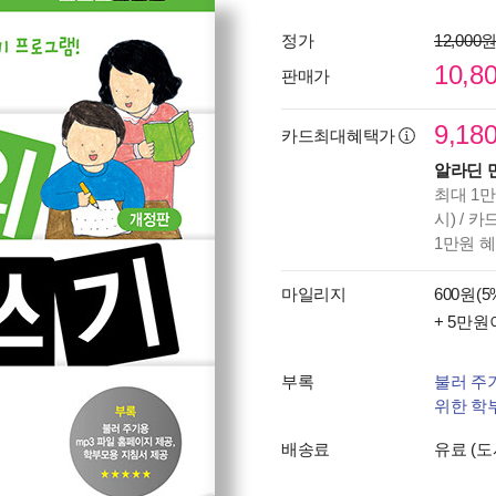
정가
12,000
10,8
판매가
9,18
카드최대혜택가
알라딘 
최대 1만
시) / 
1만원 
마일리지
600원(5
+ 5만원
부록
불러 주
위한 학
배송료
유료 (도