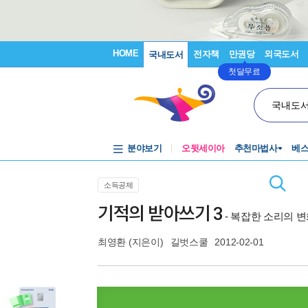
HOME
전자책
만권당
외국도서
국내도서
첫달무료
국내도
분야보기
오뒷세이아
추천마법사
베
소득공제
기적의 받아쓰기 3
- 복잡한 소리의 변
최영환
(지은이)
길벗스쿨
2012-02-01