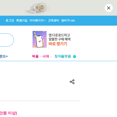
로그인
회원가입
마이페이지
고객센터
장바구니
(0)
투비컨티뉴드
펀드
북플
서재
창작플랫폼
투비컨티뉴드
만원 이상)