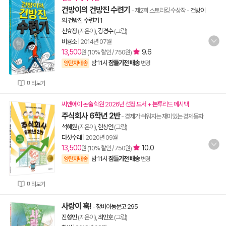
건방이의 건방진 수련기
- 제2회 스토리킹 수상작
-
건방이
의 건방진 수련기 1
천효정
(지은이),
강경수
(그림)
비룡소
|
2014년 07월
13,500
9.6
원 (10% 할인 / 750원)
밤 11시
잠들기전 배송
양탄자배송
변경
미리보기
씨앤에이 논술 학원 2026년 선정 도서 + 본투리드 메시백
주식회사 6학년 2반
- 경제가 쉬워지는 재미있는 경제동화
석혜원
(지은이),
한상언
(그림)
다섯수레
|
2020년 09월
13,500
10.0
원 (10% 할인 / 750원)
밤 11시
잠들기전 배송
양탄자배송
변경
미리보기
사랑이 훅!
-
창비아동문고 295
진형민
(지은이),
최민호
(그림)