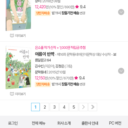
창비
|
2018년 08월
12,420
9.4
원 (10% 할인 / 690원)
밤 11시
잠들기전 배송
양탄자배송
변경
미리보기
은소홀 작가 신작 + 1,000원 적립금 추첨
여름이 반짝
- 제16회 문학동네어린이문학상 대상 수상작
-
보
름달문고 64
김수빈
(지은이),
김정은
(그림)
문학동네
|
2015년 10월
12,150
9.4
원 (10% 할인 / 670원)
밤 11시
잠들기전 배송
양탄자배송
변경
미리보기
1
2
3
4
5
로그인
전체 메뉴
회사 소개
출판사 안내
PC 버전