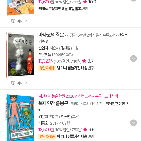
12,600
10.0
원 (10% 할인 / 700원)
택배
로 주문하면
8월 11일 출고
변경
미리보기
마사코의 질문
- 개정판, 6학년 2학기 읽기 수록도서
-
책읽는
가족 3
손연자
(지은이),
김재홍
(그림)
푸른책들
|
2009년 09월
13,320
8.7
원 (10% 할인 / 740원)
밤 11시
잠들기전 배송
양탄자배송
변경
미리보기
씨앤에이 논술 학원 2026년 선정 도서 + 본투리드 메시백
복제인간 윤봉구
- 제5회 스토리킹 수상작
-
복제인간 윤봉구
1
임은하
(지은이),
정용환
(그림)
비룡소
|
2017년 09월
13,500
9.6
원 (10% 할인 / 750원)
밤 11시
잠들기전 배송
양탄자배송
변경