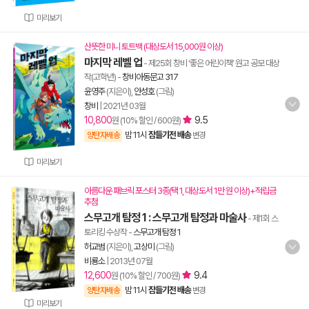
미리보기
산뜻한 미니 토트백 (대상도서 15,000원 이상)
마지막 레벨 업
- 제25회 창비 ‘좋은 어린이책’ 원고 공모 대상
작(고학년)
-
창비아동문고 317
윤영주
(지은이),
안성호
(그림)
창비
|
2021년 03월
10,800
9.5
원 (10% 할인 / 600원)
밤 11시
잠들기전 배송
양탄자배송
변경
미리보기
아름다운 패브릭 포스터 3종(택 1, 대상도서 1만 원 이상)+적립금
추첨
스무고개 탐정 1 : 스무고개 탐정과 마술사
- 제1회 스
토리킹 수상작
-
스무고개 탐정 1
허교범
(지은이),
고상미
(그림)
비룡소
|
2013년 07월
12,600
9.4
원 (10% 할인 / 700원)
밤 11시
잠들기전 배송
양탄자배송
변경
미리보기