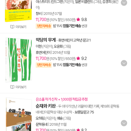
아스트리드 린드그렌
(지은이),
일론 비클란드
(그림),
김경희
(옮긴
이)
창비
|
2015년 07월
11,700
9.8
원 (10% 할인 / 650원)
밤 11시
잠들기전 배송
양탄자배송
변경
미리보기
악당의 무게
-
휴먼어린이 고학년 문고 1
이현
(지은이),
오윤화
(그림)
휴먼어린이
|
2014년 10월
11,700
9.2
원 (10% 할인 / 650원)
밤 11시
잠들기전 배송
양탄자배송
변경
미리보기
은소홀 작가 신작 + 1,000원 적립금 추첨
순재와 키완
- 두 아이가 만난 괴물에 대한 기록, 제19회 문학동
네어린이문학상 대상 수상작
-
보름달문고 75
오하림
(지은이),
애슝
(그림)
문학동네
|
2018년 11월
11,700
8.2
원 (10% 할인 / 650원)