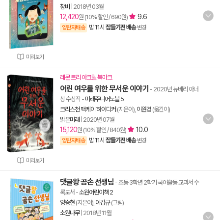
창비
|
2018년 03월
12,420
9.6
원 (10% 할인 / 690원)
밤 11시
잠들기전 배송
양탄자배송
변경
미리보기
레몬 트리 아크릴 북마크
어린 여우를 위한 무서운 이야기
- 2020년 뉴베리 아너
상 수상작
-
미래주니어노블 5
크리스천 맥케이 하이디커
(지은이),
이원경
(옮긴이)
밝은미래
|
2020년 07월
15,120
10.0
원 (10% 할인 / 840원)
밤 11시
잠들기전 배송
양탄자배송
변경
미리보기
댓글왕 곰손 선생님
- 초등 3학년 2학기 국어활동 교과서 수
록도서
-
소원어린이책 2
양승현
(지은이),
이갑규
(그림)
소원나무
|
2018년 11월