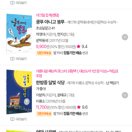
미리보기
아크릴 집게(랜덤)
쿵푸 아니고 똥푸
- 제17회 문학동네어린이문학상 수상작
-
초승달문고 41
차영아
(지은이),
한지선
(그림)
문학동네
|
2017년 02월
9,900
9.4
원 (10% 할인 / 550원)
밤 11시
잠들기전 배송
양탄자배송
변경
미리보기
아름다운 패브릭 포스터 3종(택 1, 대상도서 1만 원 이상)+적립금
추첨
한밤중 달빛 식당
- 제7회 비룡소 문학상 수상작
-
난 책읽기
가 좋아
이분희
(지은이),
윤태규
(그림)
비룡소
|
2018년 03월
11,700
9.6
원 (10% 할인 / 650원)
밤 11시
잠들기전 배송
양탄자배송
변경
미리보기