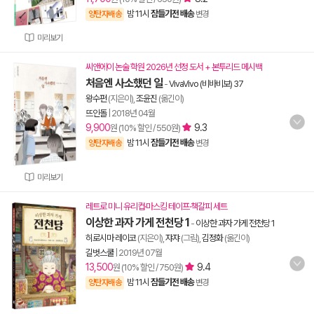
밤 11시
잠들기전 배송
양탄자배송
변경
미리보기
씨앤에이 논술 학원 2026년 선정 도서 + 본투리드 메시백
처음엔 사소했던 일
-
VivaVivo (비바비보) 37
왕수펀
(지은이),
조윤진
(옮긴이)
뜨인돌
|
2018년 04월
9,900
9.3
원 (10% 할인 / 550원)
밤 11시
잠들기전 배송
양탄자배송
변경
미리보기
레트로 미니 유리컵·마스킹 테이프·책갈피 세트
이상한 과자 가게 전천당 1
-
이상한 과자 가게 전천당 1
히로시마 레이코
(지은이),
쟈쟈
(그림),
김정화
(옮긴이)
길벗스쿨
|
2019년 07월
13,500
9.4
원 (10% 할인 / 750원)
밤 11시
잠들기전 배송
양탄자배송
변경