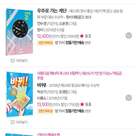
우주로 가는 계단
- 제23회 창비 좋은 어린이책 원고 공모 동
화 부문 대상 수상작
-
창비아동문고 303
전수경
(지은이),
소윤경
(그림)
창비
|
2019년 03월
12,420
9.5
원 (10% 할인 / 690원)
밤 11시
잠들기전 배송
양탄자배송
변경
미리보기
아름다운 패브릭 포스터 3종(택 1, 대상도서 1만 원 이상)+적립금
추첨
바꿔!
- 2018년 제24회 황금도깨비상 수상작
박상기
(지은이),
오영은
(그림)
비룡소
|
2018년 07월
13,500
9.8
원 (10% 할인 / 750원)
밤 11시
잠들기전 배송
양탄자배송
변경
미리보기
건방이 캐릭터 펜