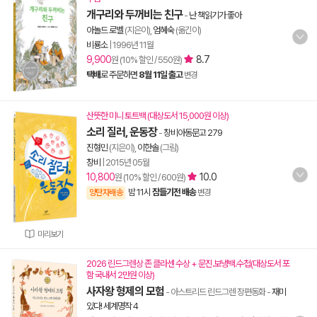
개구리와 두꺼비는 친구
-
난 책읽기가 좋아
아놀드 로벨
(지은이),
엄혜숙
(옮긴이)
비룡소
|
1996년 11월
9,900
8.7
원 (10% 할인 / 550원)
택배
로 주문하면
8월 11일 출고
변경
산뜻한 미니 토트백 (대상도서 15,000원 이상)
소리 질러, 운동장
-
창비아동문고 279
진형민
(지은이),
이한솔
(그림)
창비
|
2015년 05월
10,800
10.0
원 (10% 할인 / 600원)
밤 11시
잠들기전 배송
양탄자배송
변경
미리보기
2026 린드그렌상 존 클라센 수상 + 문진.보냉백.수첩(대상도서 포
함 국내서 2만원 이상)
사자왕 형제의 모험
- 아스트리드 린드그렌 장편동화
-
재미
있다! 세계명작 4