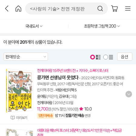
국내도서
초등학생 그림책 200
이 분야에
201
개의 상품이 있습니다.
옵션
천개의바람 15주년 브랜드전 + 지이수, 소복이 포스터
콩가면 선생님이 웃었다
- 2022 어린이도서연구회 동화동
무씨동무 선정, 2017 아침독서신문 선정, 2017 오픈키드 좋은 어
린이책 추천
-
바람어린이책 5
윤여림
(지은이),
김유대
(그림)
천개의바람
|
2016년 03월
11,700
10.0
원 (10% 할인 / 650원)
밤 11시
잠들기전 배송
양탄자배송
변경
미리보기
아름다운 패브릭 포스터 3종(택 1, 대상도서 1만 원 이상)+적립금
추첨