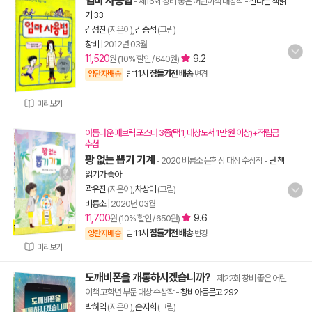
엄마 사용법
- 제16회 창비 좋은 어린이책 대상작
-
신나는 책읽
기 33
김성진
(지은이),
김중석
(그림)
창비
|
2012년 03월
11,520
9.2
원 (10% 할인 / 640원)
밤 11시
잠들기전 배송
양탄자배송
변경
미리보기
아름다운 패브릭 포스터 3종(택 1, 대상도서 1만 원 이상)+적립금
추첨
꽝 없는 뽑기 기계
- 2020 비룡소 문학상 대상 수상작
-
난 책
읽기가 좋아
곽유진
(지은이),
차상미
(그림)
비룡소
|
2020년 03월
11,700
9.6
원 (10% 할인 / 650원)
밤 11시
잠들기전 배송
양탄자배송
변경
미리보기
도깨비폰을 개통하시겠습니까?
- 제22회 창비 좋은 어린
이책 고학년 부문 대상 수상작
-
창비아동문고 292
박하익
(지은이),
손지희
(그림)