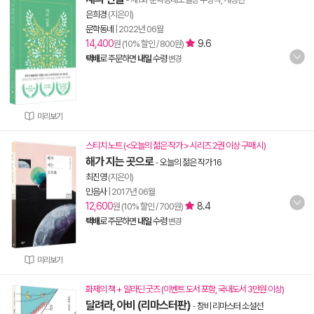
은희경
(지은이)
문학동네
|
2022년 06월
14,400
9.6
원 (10% 할인 / 800원)
택배
로 주문하면
내일
수령
변경
미리보기
스티치 노트 (<오늘의 젊은 작가 > 시리즈 2권 이상 구매 시)
해가 지는 곳으로
-
오늘의 젊은 작가 16
최진영
(지은이)
민음사
|
2017년 06월
12,600
8.4
원 (10% 할인 / 700원)
택배
로 주문하면
내일
수령
변경
미리보기
화제의 책 + 알라딘 굿즈 (이벤트 도서 포함, 국내도서 3만원 이상)
달려라, 아비 (리마스터판)
-
창비 리마스터 소설선