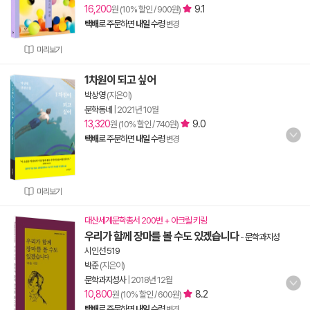
16,200
9.1
원 (10% 할인 / 900원)
택배
로 주문하면
내일
수령
변경
미리보기
1차원이 되고 싶어
박상영
(지은이)
문학동네
|
2021년 10월
13,320
9.0
원 (10% 할인 / 740원)
택배
로 주문하면
내일
수령
변경
미리보기
대산세계문학총서 200번 + 아크릴 키링
우리가 함께 장마를 볼 수도 있겠습니다
-
문학과지성
시인선 519
박준
(지은이)
문학과지성사
|
2018년 12월
10,800
8.2
원 (10% 할인 / 600원)
택배
로 주문하면
내일
수령
변경