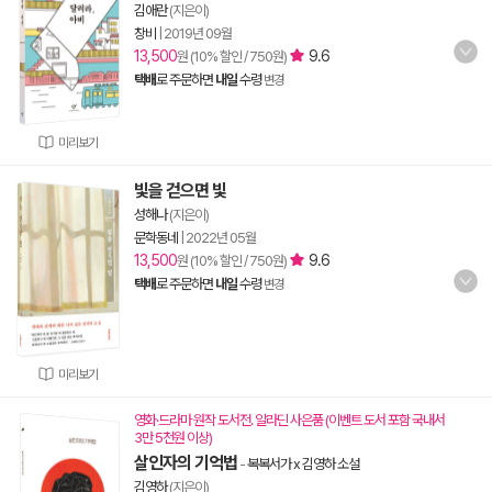
김애란
(지은이)
창비
|
2019년 09월
13,500
9.6
원 (10% 할인 / 750원)
택배
로 주문하면
내일
수령
변경
미리보기
빛을 걷으면 빛
성해나
(지은이)
문학동네
|
2022년 05월
13,500
9.6
원 (10% 할인 / 750원)
택배
로 주문하면
내일
수령
변경
미리보기
영화·드라마 원작 도서전. 알라딘 사은품 (이벤트 도서 포함 국내서
3만 5천원 이상)
살인자의 기억법
-
복복서가 x 김영하 소설
김영하
(지은이)