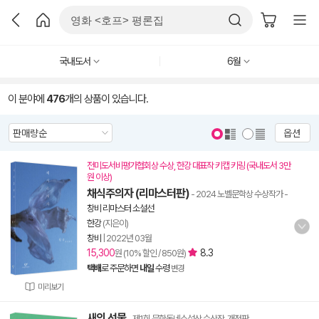
국내도서
6월
이 분야에
476
개의 상품이 있습니다.
옵션
전미도서비평가협회상 수상, 한강 대표작 키캡 키링 (국내도서 3만
원 이상)
채식주의자 (리마스터판)
- 2024 노벨문학상 수상작가
-
창비 리마스터 소설선
한강
(지은이)
창비
|
2022년 03월
15,300
8.3
원 (10% 할인 / 850원)
택배
로 주문하면
내일
수령
변경
미리보기
새의 선물
- 제1회 문학동네소설상 수상작, 개정판