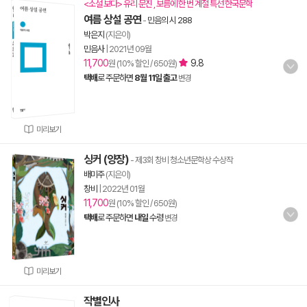
<소설 보다> 유리 문진 , 보름에 한 번 계절 특선 한국문학
여름 상설 공연
-
민음의 시 288
박은지
(지은이)
민음사
|
2021년 09월
11,700
9.8
원 (10% 할인 / 650원)
택배
로 주문하면
8월 11일 출고
변경
미리보기
싱커 (양장)
- 제3회 창비 청소년문학상 수상작
배미주
(지은이)
창비
|
2022년 01월
11,700
원 (10% 할인 / 650원)
택배
로 주문하면
내일
수령
변경
미리보기
작별인사