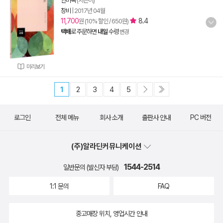
안미옥
(지은이)
창비
|
2017년 04월
11,700
8.4
원 (10% 할인 / 650원)
택배
로 주문하면
내일
수령
변경
미리보기
1
2
3
4
5
로그인
전체 메뉴
회사 소개
출판사 안내
PC 버전
(주)알라딘커뮤니케이션
1544-2514
일반문의 (발신자 부담)
1:1 문의
FAQ
중고매장 위치, 영업시간 안내