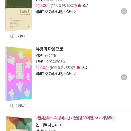
14,400
8.7
원 (10% 할인 / 800원)
택배
로 주문하면
내일
수령
변경
미리보기
유령의 마음으로
임선우
(지은이)
민음사
|
2022년 03월
11,700
9.0
원 (10% 할인 / 650원)
택배
로 주문하면
내일
수령
변경
미리보기
<물빛인쇄소>와 창비시선 + 컵받침 / 유리컵 / NFC 키링 (택1)
온
-
창비시선 408