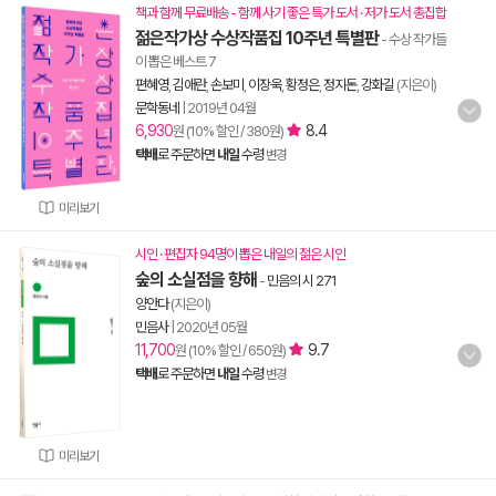
책과 함께 무료배송 - 함께 사기 좋은 특가 도서 · 저가 도서 총집합
젊은작가상 수상작품집 10주년 특별판
- 수상 작가들
이 뽑은 베스트 7
편혜영
,
김애란
,
손보미
,
이장욱
,
황정은
,
정지돈
,
강화길
(지은이)
문학동네
|
2019년 04월
6,930
8.4
원 (10% 할인 / 380원)
택배
로 주문하면
내일
수령
변경
미리보기
시인 · 편집자 94명이 뽑은 내일의 젊은 시인
숲의 소실점을 향해
-
민음의 시 271
양안다
(지은이)
민음사
|
2020년 05월
11,700
9.7
원 (10% 할인 / 650원)
택배
로 주문하면
내일
수령
변경
미리보기