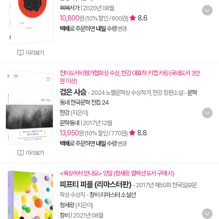
복복서가
|
2020년 08월
10,800
8.6
원 (10% 할인 / 600원)
택배
로 주문하면
내일
수령
변경
미리보기
전미도서비평가협회상 수상, 한강 대표작 키캡 키링 (국내도서 3만
원 이상)
검은 사슴
- 2024 노벨문학상 수상작가, 한강 장편소설
-
문학
동네 한국문학 전집 24
한강
(지은이)
문학동네
|
2017년 12월
13,950
8.8
원 (10% 할인 / 770원)
택배
로 주문하면
내일
수령
변경
미리보기
<옥상에서 만나요> 양말 (정세랑 컬렉션 도서 구매 시)
피프티 피플 (리마스터판)
- 2017년 제50회 한국일보문
학상 수상작
-
창비 리마스터 소설선
정세랑
(지은이)
창비
|
2021년 08월