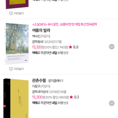
미리보기
<소설 보다> 유리 문진 , 보름에 한 번 계절 특선 한국문학
여름의 빌라
백수린
(지은이)
문학동네
|
2020년 07월
13,320
8.9
원 (10% 할인 / 740원)
택배
로 주문하면
내일
수령
변경
미리보기
관촌수필
-
문지클래식 1
이문구
(지은이)
문학과지성사
|
2018년 09월
15,300
9.3
원 (10% 할인 / 850원)
택배
로 주문하면
내일
수령
변경