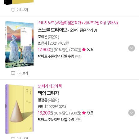
미리보기
스티치 노트 (<오늘의 젊은 작가 > 시리즈 2권 이상 구매 시)
스노볼 드라이브
-
오늘의 젊은 작가 31
조예은
(지은이)
민음사
|
2021년 02월
12,600
8.5
원 (10% 할인 / 700원)
택배
로 주문하면
내일
수령
변경
미리보기
21세기 최고의 책
백의 그림자
황정은
(지은이)
창비
|
2022년 02월
16,200
9.6
원 (10% 할인 / 900원)
택배
로 주문하면
내일
수령
변경