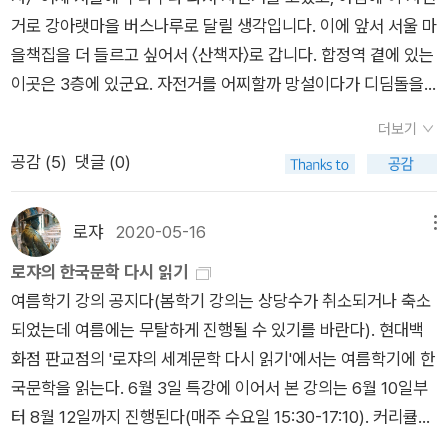
마지막에는 감동포인트 하나씩 넣어주는 센스까지!! 생소한 단어
리던 고개마루를 지나 당신이 뵙고 싶어하던 곳에 다다르자 비도
섯시까지의 시간​유령 출판사에서 번역의 위조일을 하던 '김희
거로 강아랫마을 버스나루로 달릴 생각입니다. 이에 앞서 서울 마
나 검찰수사에서 드러나지 않은 증거를 얻어 상황을 뒤집는 경우
가 많아서 장벽이 높은 느낌이 들 수도 있지만 까짓 단어 몰라도
그쳐 편안히 모시게 된다. 포도와 술로 같이 모신 할아버지 할머
찬'이 고향에 내려가려고 일단 몸을 섞던 애인 '조미애'를 따돌리
을책집을 더 들르고 싶어서 〈산책자〉로 갑니다. 합정역 곁에 있는
도 많기 때문이다. 이 책에는 언론을 떠들석하게 했던 다양한 사
전체 스토리 파악에는 전혀 문제가 없기에 찾아보지도 않고 읽었
니 숙부 숙모에게도 알린다.저녁 밤도 깊고 이야기도 무르익어 일
고두메산골 월곡면으로 들어가 동생 '수찬'과 함께 과수원 일을
이곳은 3층에 있군요. 자전거를 어찌할까 망설이다가 디딤돌을
례들도 담겨 있어 좀 더 자세한 당시 의혹과 진행상황을 알 수 있
다. 어렵고 힘든 시기였지만 글로 보니 왜이리 따뜻하고 정겹고
상의 빈틈까지 보인다 싶다. 다 다르다고, 가장 가까운 사람이 제
하며 사는데그는 주막의 과부와 관계를 하였고, 그 과부의 첫딸과
따라 죽죽 올라갑니다. 책집으로 들어서는 길목에 다른 자전거가
었다. P.83 만삭의 임신부가 자신의 집 욕조에서 쓰러져 사망한
살만하다고 느껴지는지.. 이것이 글의 힘이 아닌가 싶다.
일 싫어하는 걸 정작 모르기가 다반사라고 한다. 그래서 바뀌지
더보기
자신의 동생 '수찬'과 눈이 맞은 듯한데..마을엔 14세의 '순이'가
하나 있군요. 이 자전거 옆에 제 자전거를 나란히 놓고 들어섭니
사건이 발생했다. 그의 남편은 경제적으로 매우 어려운 가정에서
않는 것이라고 하자. 일터에서 챙기는데 왜 가까이 정작 내 편의
공감 (
5
)
댓글 (0)
개에 물려 낙태한 사건이 발생하였고,'순이'를 겁탈한 자는 '순
다. 서울에서 하루를 묵은 터라 한낮에 마을책집에 찾아갔습니
자랐다.(중략)그러다 레지던트 4년차 마지막에 전문의 시험을 위
맘을 모르느냐고 하자.삼우재도 49재도 생신으로 대신하고자 하
이'의 동무 아버지로 폐결핵을 앓고 있던 사람이었는데'순이'의
다. 토실한 집고양이가 저를 쳐다봅니다. “책 보러 왔어. 네가 이
해 환자를 보지 않는 암묵적인 휴가 기간에 들어서자 그는 컴퓨터
였지만, 다들 절에 모시고 탑을 돌고 묘소를 다녀오고 다른 추모
엄마와, 거금 삼만원과 땅문서로 합의를 보고 덮기로 하자'수
곳을 지키니?” 토실냥이는 책을 보러 왔다는 제 다리 사이를 끝
게임에 빠져들었다. 특히 이 사건은 일명 '그알'이라고도 일컬어
로쟈
2020-05-16
메뉴
방법으로 곁을 채우고 있다. 존경하는 아버님, 고명손녀딸에게 물
찬'과 또래의 청년들이 모여 도덕적인 응징을 가해 그자를 마을에
없이 오가면서 목덜미를 긁어 달라고 합니다. 토실냥이를 아랑곳
지는 '그것이 알고 싶다'에서 보고 상당히 놀랐고 무서웠던 기억
로쟈의 한국문학 다시 읽기
가져오라는 심부름 한번 시키지 않았다는, 정말 따뜻한 할아버지
서 쫓아내고자 하는데,,​ ​
하지 않으면서 “넌 처음 보는 사람한테도 늘 이렇게 안기니?” 하
이 있다. 뒤늦게 '성범죄수사대'를 통해 알게 된 것은 안타깝게도
여름학기 강의 공지다(봄학기 강의는 상당수가 취소되거나 축소
였다는 추모로 명절은 무척 깊어간다.몇 십년만의 친구들 방문으
고 묻지만, 이 아이는 제가 목덜미를 긁지 않으면 안 떠날 낌새입
여성이 살해당할 경우 보통 남편이나 남자친구가 범인이라는 사
되었는데 여름에는 무탈하게 진행될 수 있기를 바란다). 현대백
로 그들의 삶들을 읽느라 정신이 없었다. 정신없이 상주들을 밀고
니다. 토실냥이 목덜미를 긁어 주니 가르랑거리다가 책상으로 펄
실이었다. 더구나 이 사람은 자기 아이를 임신한 아내를 살해하고
화점 판교점의 '로쟈의 세계문학 다시 읽기'에서는 여름학기에 한
가거나 밀려가는 것이 다 이유가 있던 셈이다. 그럴 겨를을 주지
쩍 뛰어오르더니 벌러덩 눕습니다. “글쎄, 난 너랑 놀려고 오지
도 방송 당시만해도 그 사실을 부인했었다. 이 책에 따르면 법적
국문학을 읽는다. 6월 3일 특강에 이어서 본 강의는 6월 10일부
않았던 이들이 무척 고맙다. 4형제에게 각기 다른 엄한 아버지가
않았어. 책을 보러 왔다니까.” 목덜미는 긁어 주거나 배는 긁어 주
공방이 이어지자 이 남편은 캐나다 법의학자 마이클 스벤폴라넨
터 8월 12일까지 진행된다(매주 수요일 15:30-17:10). 커리큘럼
얼마나 다감해지고 다정해졌던가 얼마나 피해를 주고 싶지 않아
지 않아서인지 토라진 듯하지만, 그래도 내내 제 곁에 붙어서 “넌
을 재판에 참여시킨다. 1996년 비슷한 사건으로 스위스 법의학
은 <로쟈의 한국현대문학 수업>에서 다룬 작품을 중심으로 몇
했던가. 여러 정황들을 다시 곱씹으면서 무척이나 마음들 사이사