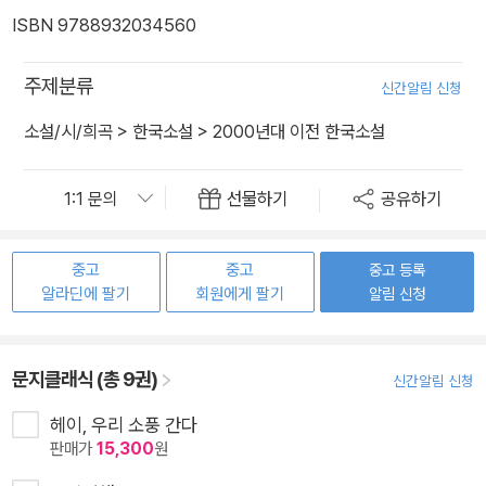
ISBN 9788932034560
주제분류
신간알림 신청
소설/시/희곡
>
한국소설
>
2000년대 이전 한국소설
선물하기
공유하기
중고
중고
중고 등록
알라딘에 팔기
회원에게 팔기
알림 신청
문지클래식 (총 9권)
신간알림 신청
헤이, 우리 소풍 간다
판매가
15,300
원