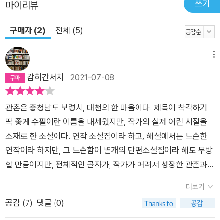
쓰기
마이리뷰
구매자 (2)
전체 (5)
메뉴
감히간서치
2021-07-08
관촌은 충청남도 보령시, 대천의 한 마을이다. 제목이 착각하기
딱 좋게 수필이란 이름을 내세웠지만, 작가의 실제 어린 시절을
소재로 한 소설이다. 연작 소설집이라 하고, 해설에서는 느슨한
연작이라 하지만, 그 느슨함이 별개의 단편소설집이라 해도 무방
할 만큼이지만, 전체적인 골자가, 작가가 어려서 성장한 관촌과
관촌 사람들의 이야기이므로, 또 연작이라 할 수도 있겠다. ​1973
더보기
년부터 1977년까지의 작품들을 1977년도에 묶어 출판한, 8편
공감 (
7
)
댓글 (0)
의 작품이 실려있다.제목이 모두 사자 성어로 이루어져서, 갸우뚱