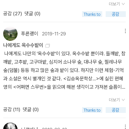
뭔 책을 그리 보니? 어제도 책을 봤잖아? 이제 그만 보지? 너희
자가 국내 법의학자를 패퇴시킨 일도 있었던 것이다. P.50 1년에
더보기
편을 새로 넣었다. 구체적인 일정은 아래와 같다. 로쟈의 세계문
이 빈 곳들이 조금씩 채워진다. 얼마나 다정했던 어머니인가. 그
집에도 책 많다며?” 하며 자꾸 치근덕치근덕 붙습니다. 문득 앞
두 번씩 개최하는 학회에 참석할 때도 법의학자들은 절대 함께 움
공감 (
27
)
댓글 (0)
학 다시 읽기 - 한국문학 특강 6월 03일_ 최인훈의 <광장> 다시
빈틈을 제주에서 온 한 강아지가 달래주고 채워준다. 밀착 방어를
을 보니 햇볕이 잘 드는 자리에 깜고양이가 이 모습을 멀뚱히 쳐
직이지않는다. 혹시 같은 고속버스를 타고 가다가 만약 사고라도
읽기 1강 6월 10일_ 최인훈, <회색인> 2강 6월 17일_ 김승옥, <
하는 모습은 대견하다.이렇게 정신없던 갈피를 잡는다. 또 다른
다보다가 흠칫 놀랍니다. 깜고양이는 “너희 노는 꼴을 구경하지
날 경우를 대비하기 위해서다. 혹시 사고가 발생해 한꺼번에 죽
무진기행> 3강 6월 24일_ 황석영, <객지><삼포 가는 길> 4
일상을 채우기로 한다. 읽히는 '관촌'에는 부친의 삶들이 빼곡히
푸른괭이
2019-11-29
메뉴
않았어. 쳇.” 하면서 골마루 나무디딤턱으로 갑니다. 한참 책시렁
는 일이 발생하기라도 하면 우리나라 법의학자가 전멸할 우려
강 7월 01일_ 이청준, <당신들의 천국> 5강 7월 08일_ 이문구,
적혀있다. 애틋하거나 애절한 일상이 나란히 있다. 존경이라는 말
나에게도 옥수수밭이
을 살피는데 사람은 없구나 싶습니다. 가만히 보니 이곳은 ‘말과
가 있기 때문이다. 물론 농담이 포함된 진담이다. 이를 위해 우리
<관촌수필> 6강 7월 15일_ 조세희, <난장이가 쏘아올린 작은
은 너무 부족하다. 정말 잘 사셨다는 말씀을 드릴 수밖에. 당신 노
나에게도 나만의 '옥수수밭'이 있다. 옥수수밭 뿐이랴. 들깨밭, 참
활’이란 잡지를 펴내는 곳에서 꾸리는 책집이기도 하며, ‘산책자
는 되도록 함께 이동하지 않고 개인적으로흩어져서 각자의 교통
공> 7강 7월 22일_ 김원일, <마당 깊은 집> 8강 7월 29일_ 이
석우!!! 멋졌어!!!큰아들 拜上 볕뉘. 어머니에게 읽어 드려야겠다.
깨밭, 고추밭, 고구마밭, 심지어 소나무 숲, 대나무 숲, 찔레나무
+ 숨어있는 책’이란 이름으로, 헌책집 책시렁에서 옮긴 책을 두는
수단을 이용해서 모인다.이렇게 누군가의 억울한 죽음을 알아내
인성, <낯선 시간 속으로> 9강 8월 05일_ 이승우, <식물들의
숲(덤불) 등등 하고 많은 숲과 밭이 있다. 하지만 이런 체험-기억
칸이 있구나 싶어요. 책을 집어서 뒤쪽을 봅니다. “아, 〈숨어있는
는 중요한 일임에도 우리나라에 법의학자는 40명에 불과하다고
사생활> 10강 8월 12일_ 김훈, <칼의 노래>
과 소설은 역시 별개인 것 같다. <김승옥문학상...>에 실린 편혜
책〉 지기님이 슥슥 적은 책값 자국이로구나.” 푸름이일 적에 인천
한다. 병원과 약국은 상당히 많은 편인데도 절대적으로 부족한 의
영의 <어쩌면 스무번>을 읽으며 해본 생각이고 가져본 슬픔이
마을책집을 돌며 찾아내어 읽은 최인훈 님 책을 새삼스레 장만합
사 수,인기분야에 편중된 의사들을 생각해보면 어쩌면 당연한 결
다. <식물애호>를 포함, 세 편을 다 읽었다. 그래도 제
니다. 1991년 그때 동무는 “야, 이렇게 낡은 책을 굳이 찾아내어
과일 수도 있겠다. 그래서 법의학자들은 학회 참석때도 함께 움직
더보기
일 잘 쓴 건 <식물..>인 것 같지만, <호텔 창문>과 <어쩌면...>
읽어야 하니?” 하고 물었어요. “최인훈인걸. 고작 스무 해도 안
이지 않는 등 이런 웃지못할 상황에 놓인 것이다.이 책은 그밖에
공감 (
11
)
댓글 (0)
도 참 좋았다. 이미지만 놓고 보면 옥수수밭 쪽이, 호텔창문이나
지났는데 낡은 책 아냐.” 그런데 2020년에 새로 읽으니 어쩐지
도 법의학에 관련된 기초 상식들, 각 사망 사건들과의 사회적 관
강가보다는 좋았지만, 스토리는 후자가 더 나은 것도 같고, 뭐, 아
낡아 보여 꽤 슬펐습니다. 곰곰이 생각하면 저는 늘 ‘낡은’ 책에
계,자살과 연명의료, 죽음을 맞이하는 방법에 대한 문화적 변화와
무거나 다 잘 썼다. 아이들은 어떻게 읽었는지 나중에 답안을 보
서 ‘낡지 않은 새빛’을 찾고 싶었고, ‘오늘’ 책에서는 ‘오래된 길에
메뉴