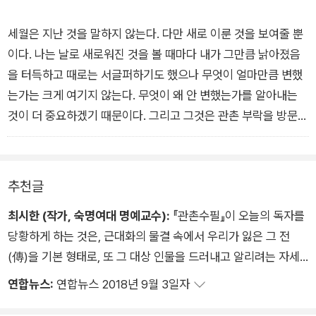
문지클래식 <관촌수필>은 소설가이자 문학 연구가, 숙대 특임
세월은 지난 것을 말하지 않는다. 다만 새로 이룬 것을 보여줄 뿐
교수인 최시한 선생이 지금까지 나온 판본들을 모두 대조하고 면
이다. 나는 날로 새로워진 것을 볼 때마다 내가 그만큼 낡아졌음
밀한 사실 확인을 거쳐 집대성한 '정본(定本)'이다. 책 말미에 수
을 터득하고 때로는 서글퍼하기도 했으나 무엇이 얼마만큼 변했
록된 해설과 「관촌수필의 정본 및 어휘 풀이 작업」에서 1977년
는가는 크게 여기지 않는다. 무엇이 왜 안 변했는가를 알아내는
초판 출간 이후 되풀이해 이야기되어온 논점들을 정리하여 상세
것이 더 중요하겠기 때문이다. 그리고 그것은 관촌 부락을 방문할
하게 기술하였다.
때마다 더욱 절실하게 느껴졌다. 「관산추정」
추천글
최시한 (작가, 숙명여대 명예교수):
『관촌수필』이 오늘의 독자를
당황하게 하는 것은, 근대화의 물결 속에서 우리가 잃은 그 전
(傳)을 기본 형태로, 또 그 대상 인물을 드러내고 알리려는 자세
로 글쓰기가 이루어졌기 때문이다. 적어도 이 작품에서, 이문구는
연합뉴스:
연합뉴스 2018년 9월 3일자
전이 소멸해가는 시대의 ‘전 작가’이다. 그는 “소설이니 문학이니