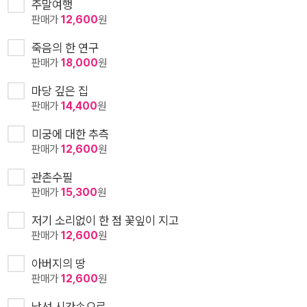
주말여행
판매가
12,600
원
죽음의 한 연구
판매가
18,000
원
마당 깊은 집
판매가
14,400
원
미궁에 대한 추측
판매가
12,600
원
관촌수필
판매가
15,300
원
저기 소리없이 한 점 꽃잎이 지고
판매가
12,600
원
아버지의 땅
판매가
12,600
원
낯선 시간속으로