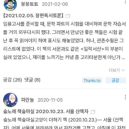
람약의 정체, 그리고 인간 공해.. - 세월은 지난 것을 말하지 않는
냥 알 던 사람이 죽어도 보통은 마음이 복잡해진다. 죽음이란 그
w is god 지금이 신이라고 읽은 셈이다. 지금은 PRESENT 선물
붕붕툐툐
2021-02-06
메뉴
하자. 장지를 선정하는 일도 여러해 전부터 나온 얘기라 장남과
다. 다만 새로 이룬 것을 보여줄 뿐이다. 나는 날로 새로워진 것을
렇듯 삶에서 예외적이고 '의미심장한' 일에 속한다. *제인도(Jan
이기도 하다. 지금을 다른 것으로 채울 수 없음은 안타까움이자
【2021.02.05. 장편독서토론】
며느리의 생각만 하면 안된다. 열차 이동 중에 염두에 둔다.정말
볼 때마다 내가 그만큼 낡아졌음을 터득하고 때로는 서글퍼하기
e Doe):신원미상의 여자. 영화에서는 신원미상의 시체.p.24 나
직무유기다. 관계를 만들어가고, 건강하지 못한 몸을 건강하게 하
임용고사를 준비할 때, 문학 파트의 시험을 대비하며 문학 자습서
그럴까. 원할까. 자식들이 아니라 어머니 마음은 어떠실까. 하루
도 했으나 무엇이 얼마만큼 변했는가는 크게 여기지 않는다. 무엇
는 법의학자로서 월요일마다 검시를 한다. 지금보다 젊었을 때에
고 척박한 일상이지만 다른 결들을 찾아가는 것. 지금을 채우는
를 거의 외우다시피 했다. 그러면서 만났던 좋은 책들은 시험 끝
밤이 지나고 며느리들의 반대의견이 있었다. 장례식장에서 정한
이 왜 안 변했는가를 알아내는 것이 더 중요하겠기 때문이다. 그
는 일주일에 두 번 그리고 일요일에도 부검을 했으나 힘이 부치기
것이 최선이다. 이왕이면 색다르게 말이다. 선물을 해보는 것도,
난 후 꼭 읽어야지 하며 표시도 해놓았었다. 허나, 관촌수필은 그
것은 얼마든지 변경가능하다고 했다. 중요한 것은 의견들을 다시
리고 그것은 관촌 부락을 방문할 때마다 더욱 절실하게 느껴졌다.
시작하면서 일주일에 한 번 검시를 하게 되었다. 한동안 즐겨보던
요리를 해보는 것도, 아이와 또 다른 나날을 만들어가는 것도 지
리스트에 없었다. 이 책의 서문과도 같은 <일락서산>의 부분이
들어 확인해보는 것이다. 고인의 뜻은 무엇일까. 아들보다 더 아
325(관산추정)여요주서(與謠註序)- 별것 아닌 일에 대한 설명,
'그것이 알고 싶다'나 '궁금한 이야기 Y'같은 탐사 보도 에서 그의
난 질곡에서 벗어나는 방편일 것이다.어제를 만난 사람들에게 해
실려 있었으니, 재미를 느끼기는 커녕 좀 고리타분한게 아닌가 싶
들같은 매형은 부친은 흙으로 돌아가길 원하신다고 모시길 원하
또는 그저 그런 이야기에 관한 해설. 1976년 발표.​역전에서 '장부
모습을 종종 볼 수 있었다. 소주를 마시고 해야한다는 낭설이 있
주고 싶은 말이기도 하다. 가을이다. 선선한.
기도 했다. 맞다, 고리타분. 내가 이 책에 대해 막연히 가지고 있
지 않는다고....어머니도 어릴 때부터 할아버지 할머니 곁에서 자
식( 늘 몰라~)'이라는 별명을 가졌던 '신용모'를 만나게 된다.야생
을 정도로(낭설이 아닌지도 모르겠다) 힘든 일을 단순히 시신을
더보기
었던 느낌이 그거였다. 그러니 아마 독서모임 선정작이 아니었다
식들이 시간을 일년에 한 두번 더 내길 바란다고..누나는 그것도
조류 금지법 위반에 휘말려 재판을 앞둔 어리숙하고 무식한 그의
닦는 것도 아니고 ㅡ타살과 의문사의 경우에 시체를 ㅡ 부검하기
공감 (
26
)
댓글 (8)
면 스스로 읽어보진 않았을 터였다. 나이가 먹은 탓인지, 너무 재
욕심이지 않느냐고 그냥 자식들이 결정하는대로 따르시라고 말
재판 이야기,사연인즉슨, 오해할 수밖에 없이 처신한 것만 잘못인
도 하는 법의학자들. 그들은 여러 사정으로 인해 죽음의 이유를
미 있게 읽었다. 인물들이 다 생생히 살아있고-이문구님 글 잘 쓰
한다. 그렇게 속내를 확인한다.발인날 새벽부터 비가 많이 내린
셈인데,,야생동물에게 물격이 있다면, 자기도 야생인간인 셈인데,
정확히 파악할 수 없는 상황에 놓인 사자들의 미스테리를 파헤친
시는 거 인정, 최시한님이 이 작품 주변인의 전기라고 평가한 거
다. 발인제를 지내고 화장장에 도착하고 기다린다. 작은 어머니를
파란놀
2020-11-05
메뉴
자신에게도 야생의 인격이 있다면서, 물격보다 거시기 하지 않겠
다. 최근 갈 수록 뉴스에서 눈에 띄는 영아 살인이나 학대로 인한
격한 공감-시대의 변화도 잘 보였다. 우리 할머니가 해주신 주변
모실 때보다 빨라지고 간편하다. 장례버스 기사분이 말한 전분유
느냐는 호소가 너무 황당하고 웃겨서, 폭소가 터졌던..​월곡후야
숲노래 책숲마실 2020.10.23. 서울 산책자
아동사망 사건, 한 때 내가 경악했던 초등생을 향한 염산테러사
사람 이야기를 듣는 것 같은 기분. 처음에 엉뚱한 이야기로 시작
골함에 식당까지 챙기고 오다. 보자기로 싼 함의 온기가 여전히
(月谷後夜)- 월곡 동네의 밤중부터 아침까지. 1977년 발표.* 후
숲노래 책숲마실고양이 더하기 책 (2020.10.23.)― 서울 〈산책
건, 만삭 임산부 아내를 살해한 의사 등 법적 공방에 놓인 각종 의
해 이번엔 누구에 대한 어떤 이야기를 할까 잔뜩 기대하게 되고,
남아 전달되는데 사시던 곳곳을 돈다. 그렇게 든 길은 당신이 달
야:밤중에서 아침까지를 이르는 말, 불교에서 새벽 한 시부터 다
자〉 어제 서울에 부랴부랴 와서 자전거를 고쳤고, 아침에 이 자전
문사에는 아무래도 법의학자들의 도움이 필수적이다. 경찰수사