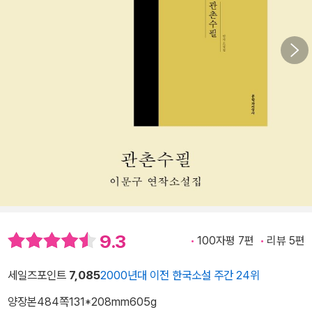
9.3
100자평 7편
리뷰 5편
세일즈포인트
7,085
2000년대 이전 한국소설 주간 24위
양장본
484쪽
131*208mm
605g