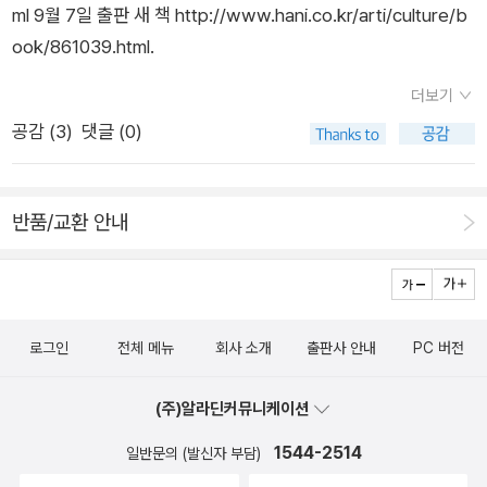
ml 9월 7일 출판 새 책 http://www.hani.co.kr/arti/culture/b
터>는 물론, <사진관...>, <흡혈귀>까지 봤다. 저 춤추는 '끼'를
서 책 읽는 즐거움》, 《마을에서 살려낸 우리말》, 《숲에서 살려낸
작품목록 (야훼의 무곡) 다갈라 불망비 백결 형제 이풍헌 생존
ook/861039.html.
어쩔까. 건필하시라, 우리의 영원한 오빠여. 시간은 없지
우리말》, 《10대와 통하는 새롭게 살려낸 우리말》, 《10대와 통하
허가원 부동행 지혈 두더지 김탁보전 담배 한 대 간이역 이삭 가
만 배수아, 이장욱까지 엿보았다. 이장욱 신간은 <행자...>를 읽
는 우리말 바로쓰기》 들이 있다.[책숲마실 파는곳] https://boo
을소리 백의 몽금포타령 덤으로 주고받기 장난감 풍선 이 풍진 세
더보기
는 순간, 아싸~ 이거다, 하고 감이 와서 한 번 골라보았다. 평소
k.naver.com/bookdb/book_detail.nhn?bid=16683120[숲
상을 암소 매화 옛 등걸 그때는 옛날 못난 돼지 떠나야 할 사람/장
공감 (
3
)
댓글 (0)
이장욱답지 않게 모종의 생기발랄, 이런 것이 느껴져서이다. 아이
노래 사전] https://book.naver.com/search/search.nhn?qu
한몽 추야장 秋夜長 해벽 海壁 이풍헌 李風憲 금모랫빛 다가오
들도 재미있어 했지만, 나에게 이장욱은 너무 학구적인(?!) 작가
ery=%EC%88%B2%EB%85%B8%EB%9E%98&frameFi
는 소리 임자수록 壬子隨綠 낙양산책 落陽散策 만고강산 萬古
라 그런지 실감이 좀 덜한 작품이었다. 아마 김영하와 같이 읽어
lterType=1&frameFilterValue=3595259..문득 손전화로도
江山 그가 말했듯 그럴 수 없음 우산도 없이 초부 만추 새로 생긴
반품/교환 안내
서 그럴 수도. 발랄한 스토리텔러의 '끼'가 없어도, 그러나, 좋은
사진을 몇 자락 찍었는데손전화 사진만 남았다..
곳 낚시터 큰애기 죽으면서 백면서생 그전 애인 빈 산에 둥근달/
소설을 쓸 수 있다. 배수아를 보라. 아, 나는 영원한 (앨
오자룡 엉겅퀴 잎새/관촌수필//아픈 사랑이야기//지금은 꽃이 아
리스의) '토끼'. 정말 시간이 없다. 마지막 주에는 박상영의 소설을
니어도 좋아라 소설 김주영 연애는 아무나 되나 남의 여자 곽산
읽을까 한다. 한국소설을 더 읽고 싶은 욕심이 크지만, 장르문학
기생 보름이 버드나무가 있는 풍경 이모연의//누구는 누구만 못
로그인
전체 메뉴
회사 소개
출판사 안내
PC 버전
쪽 단편도 하나는 보는 것을 늘 목표로 하고 있어서 이것까지 꼽
해서 못허나 안개낀 마포종점//박용래일대기 /우리동네 광화문
사리로. 사실 꼽사리가 될 만한 작가는 아니다만. 욕심만
근처의 두 사내 (강변의 빈터)//신동국여지승람 충남북편 /산너
(주)알라딘커뮤니케이션
내고 못 읽은 작가는 내년 봄으로 미뤄둔다. 미루는 데는 또 다 그
머 남촌 /그리고 기타 여러분 /다가오는 소리//몸으로 살러 온 사
1544-2514
일반문의 (발신자 부담)
럴 만한 사정이 있다. 적들도 졸지/자지/놀지 않지만, 나도 내 나
내//개구장이 산복이 /토정 이지함 /매월당 김시습 /유자소전//소