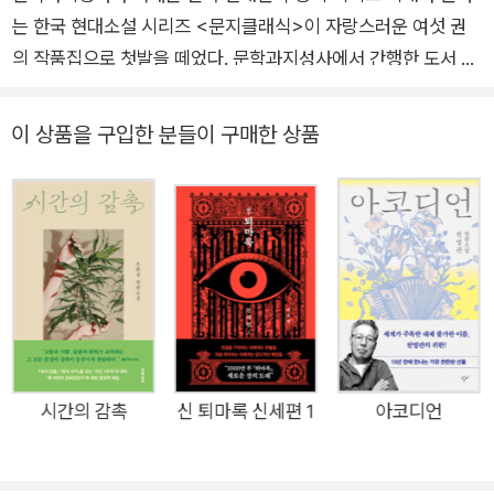
는 한국 현대소설 시리즈 <문지클래식>이 자랑스러운 여섯 권
문단 통합적 활동과 민주화 운동, 그리고 문학적 성가를 모두 인
의 작품집으로 첫발을 떼었다. 문학과지성사에서 간행한 도서 중
정해 문인협회, 작가회의, 펜클럽 등 문단 3단체가 문단 사상 초
‘오랫동안 많은 사람에게 널리 읽히고 모범이 될 만한 문학 작
유로 합동 장례식을 올렸으며 정부에서도 은관문화훈장을 수여
품’들로 구성된 <문지클래식>은 ‘고전classic’의 사전적 정의에
했다. 소설집 《이 풍진 세상을》(1972) 《해벽》(1974) 《관촌수
이 상품을 구입한 분들이 구매한 상품
충실한 동시에 현 세대가 읽고도 그 깊이와 모던함에 신선한 충격
필》(1977) 《우리동네》(1981) 《유자소전》(1993), 장편소설 《장
을 받을 만한 시리즈이다. 한국전쟁 이후 사회의 모순과 폭력을
한몽》(1987) 《산 너머 남촌》(1990) 《내 몸은 너무 오래 서 있거
글로써 치열하게 살아내며, 한편으로 인간의 근원적 욕망과 인류
나 걸어왔다》 등이 있다. 한국창작문학상, 한국문학작가상, 요산
사적 과제를 놀라운 감각으로 그려낸 한국 문학사의 문제작들이
문학상, 흙의 문예상, 펜문학상, 서라벌문학상, 농민문화상, 만해
한데 모였다. 의미적 측면뿐 아니라 대중적으로도 폭넓은 독자들
문학상을 수상했으며, 신동엽창작기금과 춘강문예창작기금 수혜
에게 깊이 사랑받으며 지금까지 중쇄를 거듭해온 문학과지성사
자로 선정되었다.
의 수작들이다. 1차분 도서로 선정된 이 여섯 권의 소설은 엄격한
정본 작업과 개정을 거쳐 세련된 장정으로 새롭게 태어났다. 지난
20여 년간 간행되어온 <문학과지성 소설 명작선> 도서 중 일부
시간의 감촉
신 퇴마록 신세편 1
아코디언
를 포함, 그간 우리 문학 토양을 단단하고 풍요롭게 다져온 작품
들로 앞으로 더욱 충만해질 <문지클래식>은, 각 작품들의 현대