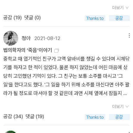
던 대복이이야기(feat 순심이)낮잠을 자다가 아침인 줄 알고 대
인연이 닿지 않는다는 걸 새삼확인한다. 식물들에게 물을 주고 작
도 자꾸 불안스럽기만 했다. 정말 요망스러운 망상이니라 하면서
리말이다. 외려 낯선. 그 문구 가운데 한 번도 -적이라는 표현은
더보기
복어미에게 난리를 피우던 이야기에서 나도 국민학교1학년 때 낮
업실 화분이 궁금해 섬안대교를 건너고 나서야 정신을 차린다. 그
도 자꾸 불안해지던 가슴, 그 중의 어느 별이라도 깜뭇 꺼져버린
없다. 우리는 무언가 잔뜩 중독되어 제대로 된 표현을 하지 못한
공감 (
19
)
댓글 (0)
잠을 자고 해그름때 눈을 뜨고 일어나 학교 가야 한다고 책가방을
리고 며칠 울컥울컥 올라오는 장면들은 생의 자락을 좀더 길게하
다면 석공의 숨소리 또한 그와 동시에 멎어버릴지도 모른다 싶던
다. 이해는 언듯되지 않지만 곧 이해가 되고 단어가 쥐어진다. 암
챙기던 생각이 나서 피식 웃음이 났다. 공산토월(空山吐月) 빈
는, 연민같은 것들이다. 만약 요양원을 옮기지 않았더라면, 약을
그 두려움, 그 이겨낼 수 없던 시시각각의 공포와 초조로움. 268
이렇게 써야해. 하지만 이미 중독된 불구자다. 식물 한 잎. 잎새
산에서떠오른 달(공산명월: 빈 산에 뜬 밝은 달)의 변용으로 보임
쓰지 않았더라면, 밤새 간병인을 쓸 수 있었다면, 마지막 대면의
청아
2021-08-12
메뉴
(공산토월)관산 추정(關山芻丁)-고향에서 꼴 베는 사람, 고향의
한잎의 보살핌의 윤리가 필요하다 했던가. 착각인가. 2. 옹점이
저자가 일생을 살며 추모해도 다하지 못할만큼 그리워한다는 신
시점은 늦추지 않았을까하는 것들이었다. 쓸모가 없음을 알면서
옛 친구. 1976년 발표.​두 살 연상의 소꿉동무 '복산이', 그의 아버
법의학자의 ‘죽음‘이야기
대박이 순심이...어린 나의 시선으로 해방과 미군정, 전쟁의 시기
석공 이야기관산추정(關山芻丁) 고향의꼴 베는 사람, 고향의 옛
도 하나하나 따지고 있게되는 것이다. 이내 접고 정신을 차리게
지 '유천만'은 추접스럽구, 우스운 사람이었지만, 징용을 다녀왔
중학교 때 엽기적인 친구가 고액 알바비를 챙길 수 있다며 시체닦
를 겪는 대부분 올려다 보는 시선은 놀랍다. 문득 위화보다 더 세
친구유천만과 그 아들 복산이 이야기여요주서(與謠註序) 별것
되지만 막연한 후회라고 위에 줄을 긋게 된다. 이튿날 동생은 취
던 사람으로 죽다 살아난 이후로 가사를 돌보는 것은 점점 억척스
기를 하자고 한 적이 있었다. 물론 하지 않았는데 어린 마음에 상
련되다. 아니 다른 무언가가 자리잡고 있다. 허망함을 넘는 다른
아닌 일에 대한 설명급행열차를 기다리다 10년만에 만난 친구 신
했다. 안해도 같이 펑펑 울었다. 술취한 사람들을 설득한다는 게
러워지는 아내의 몫이 되었다.하지만 그런 '유천만'도 남들이 아
당히 고민했던 기억이 있다. 그 친구는 보통 소주를 마시고 '그
메시지들이 심어져 있는 건 아닐까.3. <<녹색계급의 출현>>에
용모의 벌금 이야기월곡후야(月谷後夜) 월곡마을에서밤중에서
무모하다. 왜 그런가 하면 그들은 편린을 잡아삼키기에 설득되지
주 꺼리는 일은 도맡아서 하게 되는데,,그 아들 '복산'은 아직도 그
일'을 한다고도 했다. '그 일을 하기 위해 소주를 마신다면 아주 꽐
서는 미개인이라는 대목이 나온다. 전쟁과 보리고개와 격변을 겪
아침까지에 일어난 일귀향(귀농)한 친구 희찬이이야기
않는다. 자신을 부정하는 말을 묘하게 낚아채서 반론하는 것이다.
들의 고향 관산에 살고 있다.관산이 고향을 지키고 있어서 고향에
라가 될 정도로 마셔야 할 것 같은데 과연 시체 옆에서 잠들지 않
은 708090세노인들의 삶이 정작 대안이라고 말하며, 그 삶의 방
앞뒤전후를 재는 것은 무익한 일이므로 자제해야 하는 것이다. 동
가려면 반드시 거치지 않을 수없는 산(사마천의 사기)이란 뜻도
고 일을 할 수 있을까' 뭐 이정도 의문을 가지고 안될 일로 덮었었
식이 많은 도움을 줄 것이라고 과감히 말한다. 기후양극화시대.
생 문상객들이 줄지어서 오고, 사돈댁과 불화를 짐작하며 뭔가 묘
더보기
가지고 있다고 하는데, 주인공에게 있어 '복산이' 그런 존재이다.
다. 지금 생각해보면 더 쉽지 않은 일임에 분명하다. (최근에 영화
인류세의 윤리로 말이다. <<회색 생태학>>이 아무래도 걸린다.
하게 맞지 않는 줄다리기같은 긴장을 내내 느끼게 된다. 제수씨들
공감 (
34
)
댓글 (19)
도깨비불을 보고 변하지 않은 게 있다고 좋아하던 차,낚시꾼들의
'제인도'를 보고 이 일이 또 떠올랐다. 어쩌면 고액 알바비만 가지
우리는 녹색생태학으로만 사유해오고 있어서 이다. 시선들이 겹
과 큰형수와 동생이 데칼코마니처럼 닮았다고 아침 육개장을 들
간드렛불(candle)이었음을 알게 되고 변해가는 고향 이야기, 사
고 오는게 아닐 수 있다는 걸 알았다. 다른 것도 따라 올수 ...ㅠ)그
치는 방법이 있을 것이다. 4. Now is good 을 잘못 읽었다. No
며 이야기를 나눈다. 뭘까 대체.바꿀 수 있다고, 변할 수 있다고