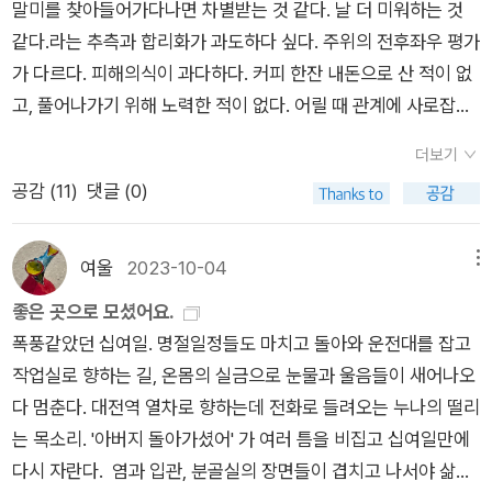
이'는 미군들의 심부름을 하면서 물건을 훔치고 마을에서는 소문
말미를 찾아들어가다나면 차별받는 것 같다. 날 더 미워하는 것
주었다고 해야겠다. 내가 충청도사람이었으면 훨씬 더 쉽게 읽을
다리 <계속>
난 사람이 된다.그의 행실에 물들까, 주인공에게 경고들을 하지
같다.라는 추측과 합리화가 과도하다 싶다. 주위의 전후좌우 평가
수 있지 않았을까 하는 생각을 해본다. 3. 여러 작품들이 연상되
만, 어머니의 묵인처럼, 자신을 끔찍이 챙기는 '대복이'가 딱히 해
가 다르다. 피해의식이 과다하다. 커피 한잔 내돈으로 산 적이 없
게 해주었다.할아버님이나 여전히 사라지지 않은 계급간의 문화
될 것은 없고,또 무엇보다도 그를 너무도 좋이 여기는데, 점점 '대
고, 풀어나가기 위해 노력한 적이 없다. 어릴 때 관계에 사로잡혀
는 ‘미스터션샤인’이 떠올랐고,아버지의 예비검속이나 지하당 활
복'의 도벽은 대담해지고 두려워질 무렵, '대복이'가 유치장에 가
있는 듯하다. 교통사고가 일방이 없는 것처럼 가해에 대한 감각이
동, 순심이 이야기등에서는 ‘태백산맥’이 생각났다.어린 시절의
더보기
게 된다.전쟁이 발발하자, 옥문이 열려서 출옥하게 된 '대복이'는
떨어져있다. -2. 도박중독일까. 번듯한 일터에 다니면서 빚이 잔
여러 에피소드에서는 오영수작가의 ‘요람기’가 되살아났다.4. 일
공감 (
11
)
댓글 (0)
공산당 활동을 하며 돌아다니다가 강간 미수로 잡히게 되는데,,​공
뜩이다. 관계들은 망가질대로 망가졌다. 일수 돈을 빌렸다. 오토
락서산(日落西山) 해가서산에 지다. 서산에 지는 해성묘를 위해
산토월(空山吐月)- 빈 산이 달을 토하다. 빈 산에서 떠오른 아름
바이로 문틈 사이로 날라오는 일수명함 말이다. -3. 배달음식, 튀
고향에 내려가 고향마을을 돌아보며 옛 추억을 떠올리는 내용.할
다운 달. 1973년 발표​일가친척의 행랑아범을 살던 신 서방의 장
김음식만 입에 맞다. 과일도 야채도 먹지 않는다. 잠도 제대로 자
여울
2023-10-04
메뉴
아버지와 아버지, 옹점이가 거론되며 이후 글에서 이들에 대한 내
남으로 태어난 신 석공의 결혼 스토리와 그가 자신의 집안에 행한
지 못하고 머리가 지끈거린다. 6층 계단을 오르는 할머니보고 먼
용이있을 것임을 보여준다. 화무십일(花無十日) 열흘가는꽃이
좋은 곳으로 모셨어요.
의리를 떠올린다.어머니가 그 아들을 빗대어, '빈 산의 달이 뜨기
저 올라가시라 한다. 알바가 힘들다. 그만둔다.0. 상담 아닌 상담
없다에서 따온 아무리 번성한 것도 얼마 안 가서 쇠한다6.25전쟁
폭풍같았던 십여일. 명절일정들도 마치고 돌아와 운전대를 잡고
를 저런 아들을 둘 수 있냐'던, 성실하고 반듯한 신석공,, - 추석을
을 하게 된다. 믿기지 않지만 현실이다. 일상이 얼마나 비틀어져
때 피란길에서 돌아오던 윤영감네 식구를 행랑에 거두게 되면서
작업실로 향하는 길, 온몸의 실금으로 눈물과 울음들이 새어나오
마중 가는 길이라서 반달은 물색없이 밝기만 했다. 마치 석공이
있는지. 젊은 친구들의 편린이다. 여러가지 일들을 챙기다나니 몹
윤영감 일가에 대한 이야기. 행운유수(行雲流水) 떠가는구름과
다 멈춘다. 대전역 열차로 향하는데 전화로 들려오는 누나의 떨리
작아던 날 밤, 온 하늘에 가득하던 그 예전 달같이........아, 별들은
시 피곤해져 일찍 잠을 청한다. 밤 중동에 일어나 <<관촌수필>
흐르는 물10살차이가 나던 부엌데기 옹점이 이야기.녹수청산(綠
는 목소리. '아버지 돌아가셨어' 가 여러 틈을 비집고 십여일만에
또 어찌 그리도 고대 숨넘어가듯 가물거려댔던 걸까. 별빛은 보면
> 녹수청산 편을 읽다.1. <<인류세 윤리>>에서는 그 윤리 가운
水靑山) 푸른산골짜기에 흐르는 맑은 물어린 시절 같이 놀아주
다시 자란다. 염과 입관, 분골실의 장면들이 겹치고 나서야 삶의
볼수록 불안스럽기만 했다. 정말 요망스러운 망상이니라 하면서
데 하나로 <<관촌수필>>이 나온다. 토박이말이라고 하지만 우