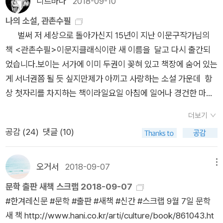
가능성을 이야기한다. 그 중 특별히 기억에 남는 부분은 각종 통
니르바나
2018-09-10
면 알겠다. 나도 나만의 밭/숲을 잘 가꿔보고 싶은데, 아무 이야기
흐르는 빛’을 헤아리고 싶었어요. 그나저나 고흥으로 돌아가는 길
계자료였는데 자살률1위를 기록하고 있는 우리나라의 경우 의외
나의 소설, 관촌수필
도 날 찾아와주지 않는다. 몸과 마음이 모조리 다 너무 피폐하여
에 함씽씽이(버스)에서 무릎셈틀을 켜는데, 〈산책자〉에서 찍은
로 청소년 자살률은 핀란드보다도 낮은 편이고 상당수가 노인(특
벌써 저 세상으로 돌아가신지 15년이 지난 이문구작가님의
무슨 이야기를 찾아나설 힘도 생기지 않는다. 곁들어, 윤성희, 권
사진이 모두 사라졌습니다. 제가 책만 보고 저희랑 안 놀았다고,
히 남자)과 젊은 여성이라는 점이었다. 또한 미국의 경우 뉴욕 같
책 <관촌수필>이문지클래식이란 새 이름을 달고 다시 출간되
여선 소설도 읽었다. 한밤에 놀이터에서 킥보드를 타는 할머니의
두 고양이가 마음힘으로 사진을 없앴을까요? 아마 그러했네 싶
은 대도시 보다는 외진 지역에서 자살률이 훨씬 높고 국내의 경우
었습니다.보이는 서가에 이미 두권이 꽂혀 있고 책장에 숨어 있는
이미지 너무 좋았다. (그러나 글자가 너무 빡빡합니다ㅠㅠ) 쓰러
습니다..《歷史와 想像力》(최인훈, 민음사, 1976.11.15.)《崔仁勳
에도 마찬가지로 서울의 자살률이 가장 낮다고 한다. 그리고 자살
게 서너권쯤 될 듯 싶지만제가 아끼고 사랑하는 소설 가운데 항
진 할머니를, 마침 공부를 하다 말고(실은 하지 않음) 귀가한 한
全集 2 灰色人》(최인훈, 문학과지성사, 1977.8.20.)《作家論
시도를 했던 사람들 중 생존한 60프로 이상이 자살 시도를 후회
상 첫자리를 차지하는 책이라일요일 아침에 일어나 경건한 마음
청년이 목격하여 신고한다. 그는 아무것도 하지 않음으로써 오히
叢書 10 李箱》(김용직 엮음, 문학과지성사, 1977.7.5./1995.9.
한다고 한다니 각자가 주변에 좀 더 관심을 갖는다면 자살은 막을
으로 새로 개정된 책 <관촌수필>을 주문하였습니다.아무리 유
려 할머니를 구한다. '아무것도 하지 않아도 괜찮아.'(?) 나를 위로
20.)《冠村隨筆》(이문구, 문학과지성사, 1977.12.5.).ㅅㄴㄹ※
수 있는 사회적 문제인듯 하다. 살아 있는 모든 사람은 죽는다. 물
더보기
명한 소설가, 시인이라도 세월앞에 장사가 없게 마련이라서 작가
하는 한마디다. 남은 소설들은 내년 봄에 읽으려고 한다. 이 책은
글쓴이숲노래(최종규) : 우리말꽃(국어사전)을 쓰고 “말꽃 짓는
론 과학이 좀 더 발전한 미래에는 '죽음'이란 것도 극복 가능한 문
공감 (
24
)
댓글 (10)
가 유명을 달리하면 마지막으로 선풍을 일으키고는 급격하게 독
선별, 편집이 무척 좋다. 흑, 역시 문학동네 ㅠㅠ 문학동네가 현재
책숲(사전 짓는 서재도서관)”을 꾸린다. 1992년부터 이 길을 걸
제가 될 수 있을지 모르지만. 그럴 수 없는 상황이라면 우리 모두
자들의 관심에서 사라지는 법.그때 부터 50년, 100년을 살아남
우리 문단의 '로마'다. 모든 길은 로마-문동으로 통한다. - 아, 나
었고, 쓴 책으로 《책숲마실》, 《우리말 수수께끼 동시》, 《새로 쓰
에게 있을 '끝'에 관해 좀 더 열린 마음으로 고민하고 생각해봐야
으면 고전, The Great Books가 되고 그렇지 못하면 쉼없이 찾
오거서
2018-09-07
메뉴
는 살겠소, 태양만 비친(춘)다면!- (... 이겨) 춤을 추겠네! 그렇게
는 우리말 꾸러미 사전》, 《우리말 글쓰기 사전》, 《이오덕 마음 읽
하지 않을까? 삶은 죽음과 전혀 상관없는 일이 아니기 때문이
아오는 새 애인(?)들에게 버림받아 쓸쓸하게 독자들 기억속에서
문학 출판 새책 스크랩 2018-09-07
기꺼이 춤추는 소설, 김영하를 읽었다. 이번에 새 판본이 나와서
기》, 《새로 쓰는 비슷한말 꾸러미 사전》, 《읽는 우리말 사전 1·2·
다.
잊혀져 가겠지요.저는 아직도 <관촌수필>을 처음 읽었을 때 받
‪#한겨레신문 #문학 #출판 #새책 #신간 #스크랩 9월 7일 문학
청년 김영하의 소설을 읽는 기쁨을 누렸고, 덩달아 그런 김영하를
3》, 《우리말 동시 사전》, 《새로 쓰는 겹말 꾸러미 사전》, 《시골에
았던 감동이 생생합니다.그 시대 상황 속에서 맡았던 공기 냄새도
새 책 http://www.hani.co.kr/arti/culture/book/861043.ht
읽던 청년 김연경을 되돌아보는 (슬픈) 기쁨을 맛보았다. <엘리..
서 도서관 하는 즐거움》, 《시골에서 살림 짓는 즐거움》, 《시골에
느껴지구요.여러분께서 사랑하는 소설은 무엇입니까? 이 문 구