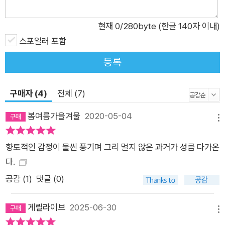
담으로 구성되었다. 한국전쟁 때 사상 문제로 아버지와 형 둘을
잃고 소년 가장이 되어 고향을 떠났던 작가는 이 소설을 통해 자
현재
0
/280byte (한글 140자 이내)
전적 이야기를 전하는 한편 우리 사회의 산업화, 도시화가 몰고
스포일러 포함
온 부정적 양상들에 치열한 비판을 가하면서 전통적인 삶의 미덕
등록
을 새로이 일구어냄으로써 한국 소설의 계보에 이문구라는 이름
을 새기고 독자적인 문학 세계를 확보해냈다. 문지클래식 『관촌
구매자 (4)
전체 (7)
수필』은 소설가이자 문학 연구가, 숙대 특임교수인 최시한 선생
이 지금까지 나온 판본들을 모두 대조하고 면밀한 사실 확인을 거
봄여름가을겨울
2020-05-04
메뉴
쳐 집대성한 ‘정본(定本)’이다. 책 말미에 수록된 해설과 「관촌수
필의 정본 및 어휘 풀이 작업」에서 1977년 초판 출간 이후 되풀
향토적인 감정이 물씬 풍기며 그리 멀지 않은 과거가 성큼 다가온
이해 이야기되어온 논점들을 정리하여 상세하게 기술하였다. 또
다.
한 여러 계층 어휘의 풍부한 사용, 충청도 토속어를 살려 쓴 세밀
공감 (
1
)
댓글 (0)
한 생활 묘사처럼 ‘걸쭉한 입담’이 두드러지는 작가 특유의 문체
에 대한 이해를 돕고자 「어휘 풀이」를 책 뒤쪽에 추가하였으니 참
게릴라이브
2025-06-30
고 바란다.
메뉴