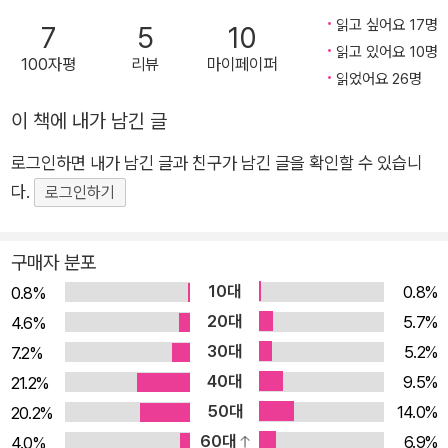
적 가치를 새롭게 새기고 젊은 독자들과 시간의 벽을 넘어 소통해
읽고 싶어요 17명
7
5
10
낼 준비를 마쳤다. 우리 사회 가장 깊은 곳에 마르지 않는 언어의
읽고 있어요 10명
100자평
리뷰
마이페이퍼
샘을 마련할 <문지클래식>의 앞날을 기대해본다. 문지클래식 1
읽었어요 26명
관촌수필 시대가 원하는 한국 현대소설 시리즈 <문지클래식>이
이 책에 내가 남긴 글
자랑스러운 여섯 권의 작품집으로 첫발을 떼었다. 문학과지성사
에서 간행한 도서 중 ‘오랫동안 많은 사람에게 널리 읽히고 모범
로그인하면 내가 남긴 글과 친구가 남긴 글을 확인할 수 있습니
이 될 만한 문학 작품’들로 구성된 <문지클래식>은 ‘고전classi
다.
로그인하기
c’의 사전적 정의에 충실한 동시에 현 세대가 읽고도 그 깊이와
모던함에 신선한 충격을 받을 만한 시리즈이다. 한국전쟁 이후 사
구매자 분포
회의 모순과 폭력을 글로써 치열하게 살아내며, 한편으로 인간의
10대
0.8%
0.8%
근원적 욕망과 인류사적 과제를 놀라운 감각으로 그려낸 한국 문
20대
5.7%
4.6%
학사의 문제작들이 한데 모였다. 의미적 측면뿐 아니라 대중적으
30대
5.2%
7.2%
로도 폭넓은 독자들에게 깊이 사랑받으며 지금까지 중쇄를 거듭
40대
9.5%
21.2%
해온 문학과지성사의 수작들이다. 1차분 도서로 선정된 이 여섯
50대
14.0%
20.2%
권의 소설은 엄격한 정본 작업과 개정을 거쳐 세련된 장정으로 새
60대
6.9%
4.0%
롭게 태어났다. 지난 20여 년간 간행되어온 <문학과지성 소설