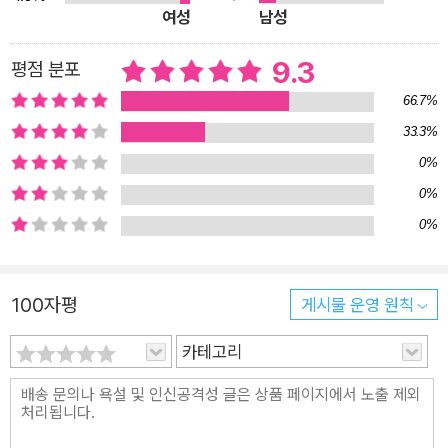
여성
남성
명작선> 도서 중 일부를 포함, 그간 우리 문학 토양을 단단하고
풍요롭게 다져온 작품들로 앞으로 더욱 충만해질 <문지클래식>
9.3
평점 분포
은, 각 작품들의 현대적 가치를 새롭게 새기고 젊은 독자들과 시
66.7%
간의 벽을 넘어 소통해낼 준비를 마쳤다. 우리 사회 가장 깊은 곳
33.3%
에 마르지 않는 언어의 샘을 마련할 <문지클래식>의 앞날을 기
0%
대해본다. 관촌수필, 단 하나의 정본(定本) 출간 문지클래식의
0%
포문을 여는 책은 이문구의 『관촌수필』이다. 이 책은 1972년부
0%
터 6년에 걸쳐 씌어진 여덟 편의 중․단편소설을 묶어낸 연작소설
집으로, 현재 충남 보령에 속하는 대천의 갈머리 마을[관촌冠村]
에서 태어난 저자가 일제 강점기 말엽부터 시월 유신과 새마을 운
100자평
게시물 운영 원칙
동이 일어난 1970년대에 이르는 30여 년 동안 고향에서의 일을
풍부한 토속어를 활용해 서술하고 있다. 1화 「일락서산」부터 5화
카테고리
「공산토월」까지는 ‘나’의 가족과 친구․지인이 중심인물로 등장하
는, 관촌 마을에 대한 추억담이라 할 수 있다. 6화 「관산추정」은
유년 시절의 고향 친구를 만난 이야기이며, 7‧8화는 귀향의 경험