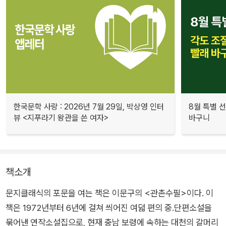
한국문학 사랑 : 2026년 7월 29일, 박상영 인터
8월 특별 선
뷰 <지푸라기 왕관을 쓴 여자>
바구니
책소개
문지클래식의 포문을 여는 책은 이문구의 <관촌수필>이다. 이
책은 1972년부터 6년에 걸쳐 씌어진 여덟 편의 중.단편소설을
묶어낸 연작소설집으로, 현재 충남 보령에 속하는 대천의 갈머리