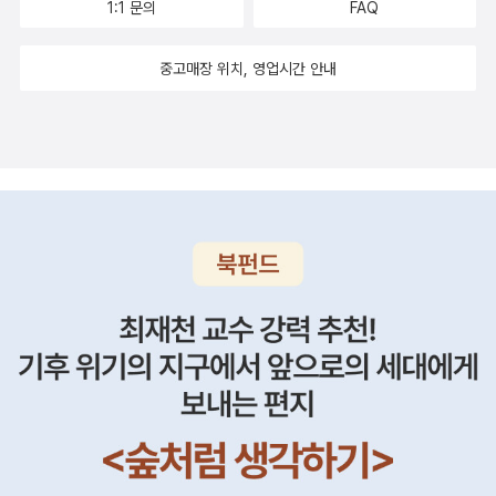
름으로 일하고 있단 말씀. * 다시금 48년생 로커. - 내 음악(노
1:1 문의
FAQ
리 나는 쪽으로 돌아보다//글밭을 일구는 사람들//나는 남에게
래)을 평가하고요? (...) 나는 내 음악이 너무 좋아, 최고야, 하하
누구인가//줄반장 출신의 줄서기 /내 몸은 너무 오래 서 있거나
하 GOOD!!!! 옛날에는 나의 책, 소설, 학력, 번역 등에 '겸양'의
중고매장 위치, 영업시간 안내
걸어왔다//까치둥지가 보이는 동네//산에는 산새 물에는 물새///
차원에서 후지다, 라는 식의 말을 많이 했다. 하지만 그 후진 책,
그리운 이문구(추모문
왜 쓰나. 쓰는 것까지는 그렇다 쳐도 왜 출간하나. 그걸 사보는 독
집) .....................................................................................................
자는 뭐가 되나. 강의 역시 마찬가지. 교수-강사가 강의를 후지게
문구 선생님이 발표하신 작품목록입니다. 거의 연대순이며, 최근
하면, 그걸 듣는 학생들은 뭐가 되나. 다른 한편, 이런 자기비하,
에 나온 전집과 전에 발간되었던 책을 뒤적이며 작성하였습니
겸양은 자신의 이상을 지나치게 높이 잡는 데서 비롯되는 오만의
다. 앞에 기호가 없는 것이 단편소설이고, / 기호는 장편소설 또
산물이기도 하다. '사십오도 경사에서 뒹굴다 보면 곧 오십'인 처
는 연작소설 //기호는 산문집 또는 동시집입니다.( )는 미처 확인
지, 실제로 나의 책, 소설 등등은 후지다고 생각했고 지금도 그렇
을 하지못한 작품입니다.잘못 분류된 것도 있고, 누락된 작품도
게 생각하는지도 모르겠다. 하지만 속으로는 그럴 지언 정 '대외
있을 겁니다. 한 번 통독하려고 선생님의 책들을 찾아보며 작성하
적인' 차원에서는 조심할 필요가 있는 것이다. 이건 흡사 다음과
였습니다.
같다. 아이가 잠들면 십원짜리 쌍욕을 해본다. 말 그대로 평범한
쌍욕. 과거 할머니가 늘어놓는 구성진, 그래서 문학적인 그런 쌍
욕도 아니고, 아이를 키우지 않는다면, 평소에도 제법 할 만한 그
런 욕들. 아이 때문에 참는 말들, 그런 표현, 특히 담임에 대한 부