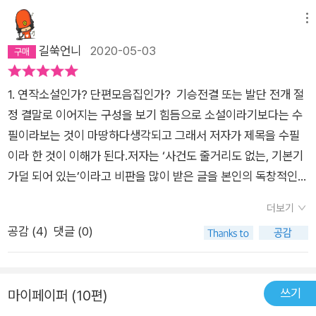
거릴 차, 단락마다 첫머리에 달아둔 뜻풀이를 발견하니, 안심이
되었다.충청도 사투리와 한자어로 인해, 헤맨다던 리뷰처럼, 토속
메뉴
어와 비속어, 지금은 사라진 고어들의 향연을 애쓰면서 즐겨야 했
길쑥언니
2020-05-03
다.​일락서산(日落西山)-서산에 지는 해. 1972년 발표.​양반가의
자손으로 태어나, 조부로부터 친구관계나 행동거지에 많은 제약
1. 연작소설인가? 단편모음집인가? 기승전결 또는 발단 전개 절
을 받고 자라, 자신의 근본적인 고립을 조부의 영향이라 한다.이
정 결말로 이어지는 구성을 보기 힘듬으로 소설이라기보다는 수
미 기울고 퇴색해 가던 가문이 6.25사변을 겪으면서 쑥대밭이 되
필이라보는 것이 마땅하다생각되고 그래서 저자가 제목을 수필
는데, 남로당의 지역 지도자였던 아버지와 형들을 잃고, 전쟁 중
이라 한 것이 이해가 된다.저자는 ‘사건도 줄거리도 없는, 기본기
돌아가신 사대부의 후예 할아버지의 유언은 '족보만은 잘 간직해
가덜 되어 있는’이라고 비판을 많이 받은 글을 본인의 독창적인
라'이다. 작가 가족의 실제 이야기로, 중학을 졸업하고 일찌감치
스타일로 발전시켰다고 평가를 받고 있다.리뷰를 쓰기 위해 이것
서울로 올라온, 주인공이 장성하여 할아버지 성묘를 가면서 '내
더보기
저것 검색하다가 알게 된 사실하나.서라벌예대 문창과1학년 시절
심신의 통치자' 할아버지와 옛사람들에 대한 그리움의 서정을 디
공감 (
4
)
댓글 (0)
의 습작소설을 놓고 토론 중 ‘사건도 줄거리도 없는, 기초도 안되
테일하게 묘사한다. 작가는 후기에 [일락서산]을 자기소개라고
어 있는 이게 어찌 소설이냐’라고 성토를 받았다는데 그 중에는
하여, 첫 순서로 놓았다고 밝혀둔다.​화무십일(花無十日)- 열흘
후에 유명한 소설가가 된 조세희, 한승원, 박상륭도 있었다 한다.
가는 꽃이 없다. 1976년 발표.​전쟁 이후 서울로 돌아가던 피난민
쓰기
마이페이퍼 (10편)
그런데 지도교수인 김동리선생이 “나는 이 학생이 앞으로 우리
들의 길목인 관촌에 사람들이 모여들어, 주인공의 집에도 일행들