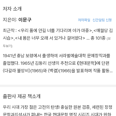
를 떠나”라는 말을 했는데, 거기에는 근대화를 곧 서구화로 알고
서구적 근대소설만을 소설의 주류로 여겨온 문학사적 흐름에 대
저자 소개
한 비판, 그 속에서 전 읽는 법을 잊은 우리 자신에 대한 비판이
지은이:
이문구
저자파일
신간알림 신청
담겨 있다.
최근작 :
<우리 품에 안길 너를 기다리며 아가 마중>
,
<매월당 김
시습>
,
<내 몸은 너무 오래 서 있거나 걸어왔다>
… 총 101종
(모
두보기)
1941년 충남 보령에서 출생하여 서라벌예술대학 문예창작과를
졸업했다. 1965년 김동리 선생의 추천으로 《현대문학》에 단편
〈다갈라 불망비〉(1965)와 〈백결〉(1966)을 발표하며 작품 활동
을 시작했다. 우리말의 참맛을 알게 하는 어휘와 문장으로 자신이
경험한 농촌 현실과 농민 문제를 그려내어 농민소설의 새로운 장
을 열었다. 또한, 계간 《실천문학》을 창간하고, 자유실천문인협
출판사 제공 책소개
의회의 집행 위원으로 활동하며, 우리 사회의 민주화에 기여했다.
우리 시대 가장 젊은 고전의 탄생! 충실한 원본 검증, 세련된 장정
2000년 민족문학작가회의 이사장이 되나 이듬해 발병으로 중도
문학과지성사가 펴내는 한국 현대문학 명작 시리즈 시대가 원하
하차하고 2003년 2월 25일 타계했다. 문학동네 촌장으로서의