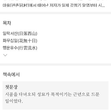
마을[관촌冠村]에서 태어난 저자가 일제 강점기 말엽부터 시월
유신과 새마을 운동이 일어난 1970년대에 이르는 30여 년 동안
고향에서의 일을 풍부한 토속어를 활용해 서술하고 있다.
목차
일락서산(日落西山)
1화 「일락서산」부터 5화 「공산토월」까지는 '나'의 가족과 친구.지
화무십일(花無十日)
인이 중심인물로 등장하는, 관촌 마을에 대한 추억담이라 할 수
행운유수(行雲流水)
있다. 6화 「관산추정」은 유년 시절의 고향 친구를 만난 이야기이
며, 7.8화는 귀향의 경험담으로 구성되었다.
한국전쟁 때 사상 문제로 아버지와 형 둘을 잃고 소년 가장이 되
책속에서
어 고향을 떠났던 작가는 이 소설을 통해 자전적 이야기를 전하는
한편 우리 사회의 산업화, 도시화가 몰고 온 부정적 양상들에 치
첫문장
열한 비판을 가하면서 전통적인 삶의 미덕을 새로이 일구어냄으
시골을 다녀오되 성묘가 목적이기는 근년으로 드문
로써 한국 소설의 계보에 이문구라는 이름을 새기고 독자적인 문
일이었다.
학 세계를 확보해냈다.