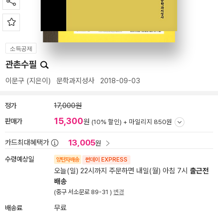
소득공제
관촌수필
이문구
(지은이)
문학과지성사
2018-09-03
정가
17,000원
15,300
판매가
원
(10% 할인) +
마일리지 850원
13,005
카드최대혜택가
원
수령예상일
양탄자배송
썬데이 EXPRESS
오늘(일) 22시까지 주문하면 내일(월) 아침 7시
출근전
배송
(중구 서소문로 89-31 )
변경
배송료
무료