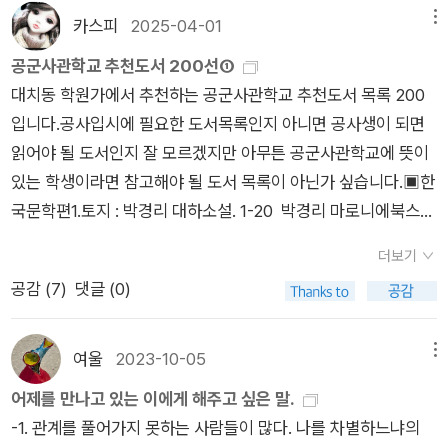
문단에아주 희귀한 스타일리스트가 되리라 생각합니다”라고 강
이 하룻밤씩 묵어가게 되는데, 윤영감네 일가족과는 인연이 되어
카스피
2025-04-01
메뉴
평을 했고, 그학기 기말고사 시험문제는 이문구의 습작소설을 논
한참 동안 지내게 된다.남자들이 없어진 집안의 살림에 윤 영감
하라 였다고 합니다. 우익문학가였던 김동리는 이문구를 작가로
공군사관학교 추천도서 200선①
내외가 큰 보탬이 되지만, 그들의 젊고 예쁜 며느리가 여관 종업
키워주었으며 1970년대 이후진보적문인의 길을 걸었던 이문구
대치동 학원가에서 추천하는 공군사관학교 추천도서 목록 200
원으로 취직을 하면서 패가망신에 이르고, 그 며느리를 찾겠다고
에 대해서도 문학관에 대해서는 일체 간섭을 하지 않고 오히려 정
입니다.공사입시에 필요한 도서목록인지 아니면 공사생이 되면
행상에 나섰다는 윤영감네의 그 이후를 궁금해하면서, 소반 장수
권으로부터 보호해주었다고 한다. 그 때문인지 이문구는 김동리
읽어야 될 도서인지 잘 모르겠지만 아무튼 공군사관학교에 뜻이
의 외침을 통해 떠올려 본다.​행운유수(行雲流水)-떠가는 구름과
를 평생 사부로 모시며 의리를 다했다고 한다. 책 표지에는 연작
있는 학생이라면 참고해야 될 도서 목록이 아닌가 싶습니다.▣한
물. 1973년 발표.​자신의 집에서 부엌일을 돌보던 열 살 연상의
소설집이라고 되어 있는데 8개의 글이 시공간이 같고저자가 본
국문학편1.토지 : 박경리 대하소설. 1-20 박경리 마로니에북스
'옹점이' 이야기, 그녀와 유독 따뜻한 추억이 많은데,,그녀가 장성
인이라는 것 외에는 연관성이 전혀 없이 각각 독립적인 작품이라
2.광장 최인훈 문학과지성사 3.지도 밖으로 행군하라 한비야 푸
하여 시집을 갔고, 남편이 군인 가서, 홀로 모진 시집살이를 살다
더보기
볼 수도 있기에 연작소설이라기보다는 단편모음집이라고 하는
른숲 4.(신경림의) 시인을 찾아서. 1-2 [2판] 신경림 우리교육 5.
가 쫓겨났다는 소문을 들어왔는데약장수를 따라나서 노래를 부
공감 (
7
)
댓글 (0)
편이 더 낫겠다.2. 사투리, 토속어, 한자말등을 많이 사용함으로
남해. 1-2 진병관, 김경진 들녘 6.관촌수필 이문구 문학과지성사
르고 다닌다더니, 그가 대천장에서 그녀인듯한 모습을 목격하게
써 우리말을 적극 활용했다는 점에서 높은 점수를 주고 싶으나 가
7.열하일기. 1-3 박지원 돌베개 8.정지용 전집. 1-3 정지용 서정
되는데,,​녹수청산(綠水靑山)- 청산녹수, 푸른 골짜기에 흐르는
독성에서 많이 힘들었다. 책 뒷편에 어휘풀이가 있기에 앞뒤로 넘
시학 9.백석 시 전집 [백석 탄생 100주년 기념판] 백석 10.연암
여울
2023-10-05
메뉴
맑은 물. 1973년 발표.​주인공을 챙겨주고 위해주던 여남은 살 연
겨가며 뜻풀이를 찾아가며 읽어야했고 어떨때는 대충 의미가 파
산문집 박지원 지식을 만드는 지식 11.홍루몽. 1-6 [개정판] 조설
상의 '대복이' 이야기,그를 따라다니면서 온갖 구잡스러운 놀이들
어제를 만나고 있는 이에게 해주고 싶은 말.
악되어 그냥읽어가기도 했지만 중간중간 읽기의 흐름이 끊어지
근 나남 12.천변풍경 (한국문학전집 10) 박태원 문학과지성사 1
을 하게 되는데미군들에 의해 대천 해수욕장이 개발되고, '대복
-1. 관계를 풀어가지 못하는 사람들이 많다. 나를 차별하느냐의
는 면이 있었다. 그렇지만 이런면에서 오히려 우리말을 풍부히 해
3.남한산성 김훈 학고재 14.하늘과 바람과 별과 시 윤동주 소와