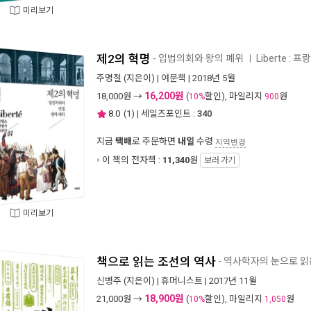
미리보기
제2의 혁명
- 입법의회와 왕의 폐위
Liberte :
ㅣ
주명철
(지은이) |
여문책
| 2018년 5월
16,200원
18,000
원 →
(
할인), 마일리지
원
10%
900
8.0
(
1
) | 세일즈포인트 :
340
지금
택배
로 주문하면
내일
수령
지역변경
이 책의 전자책 :
11,340
원
보러 가기
미리보기
책으로 읽는 조선의 역사
- 역사학자의 눈으로 읽
신병주
(지은이) |
휴머니스트
| 2017년 11월
18,900원
21,000
원 →
(
할인), 마일리지
원
10%
1,050