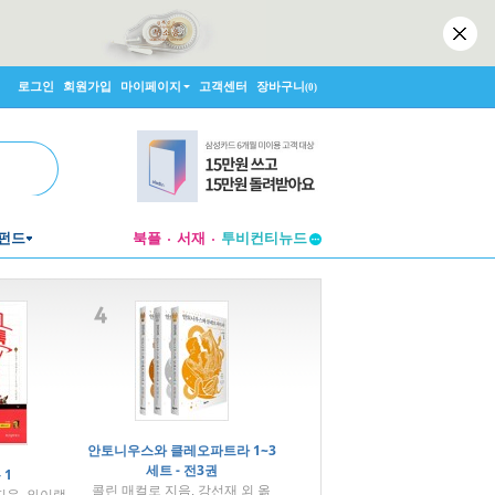
로그인
회원가입
마이페이지
고객센터
장바구니
(0)
펀드
북플
서재
투비컨티뉴드
창작플랫폼
투비컨티뉴드
안토니우스와 클레오파트라 1~3
세트 - 전3권
 1
콜린 매컬로 지음, 강선재 외 옮
지음, 와이랩