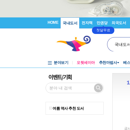
HOME
전자책
만권당
외국도서
국내도서
첫달무료
국내도
분야보기
오뒷세이아
추천마법사
베
이벤트/기획
여름 역사 추천 도서
굽