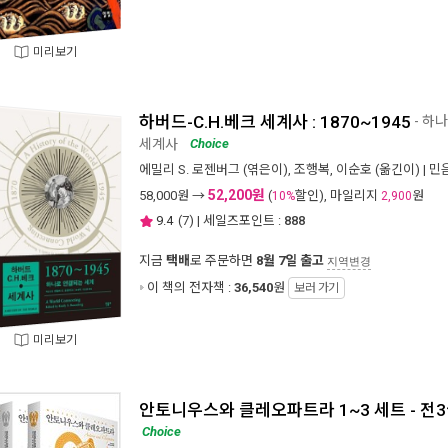
미리보기
하버드-C.H.베크 세계사 : 1870~1945
- 하
세계사
Choice
에밀리 S. 로젠버그
(엮은이),
조행복
,
이순호
(옮긴이) |
민
52,200원
58,000
원 →
(
할인), 마일리지
원
10%
2,900
9.4
(
7
) | 세일즈포인트 :
888
지금
택배
로 주문하면
8월 7일 출고
지역변경
이 책의 전자책 :
36,540
원
보러 가기
미리보기
안토니우스와 클레오파트라 1~3 세트 - 전
Choice