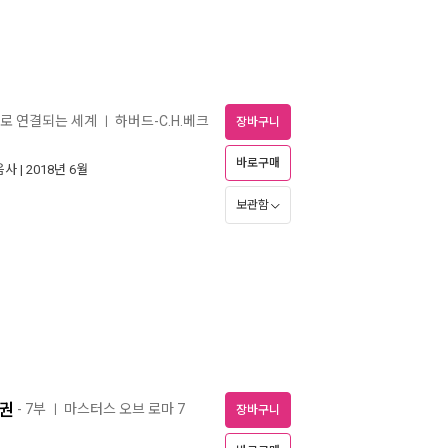
나로 연결되는 세계
하버드-C.H.베크
ㅣ
장바구니
바로구매
음사
| 2018년 6월
보관함
3권
- 7부
마스터스 오브 로마 7
ㅣ
장바구니