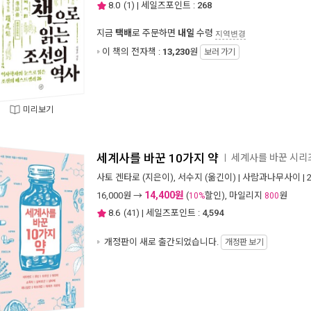
8.0
(
1
) | 세일즈포인트 :
268
지금
택배
로 주문하면
내일
수령
지역변경
이 책의 전자책 :
13,230
원
보러 가기
미리보기
세계사를 바꾼 10가지 약
세계사를 바꾼 시리
ㅣ
사토 겐타로
(지은이),
서수지
(옮긴이) |
사람과나무사이
| 
14,400원
16,000
원 →
(
할인), 마일리지
원
10%
800
8.6
(
41
) | 세일즈포인트 :
4,594
개정판이 새로 출간되었습니다.
개정판 보기