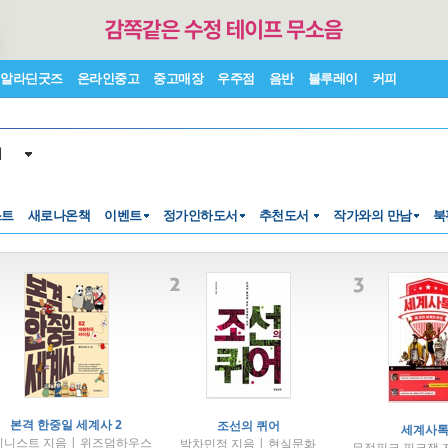
알라딘굿즈
온라인중고
중고매장
우주점
음반
블루레이
커피
서
스트
새로나온책
이벤트
정가인하도서
추천도서
작가와의 만남
북
본격 한중일 세계사 2
조선의 퀴어
세계사톡
시니스트 지음 | 위즈덤하우스
박차민정 지음 | 현실문화
무적핑크.핑크잼 