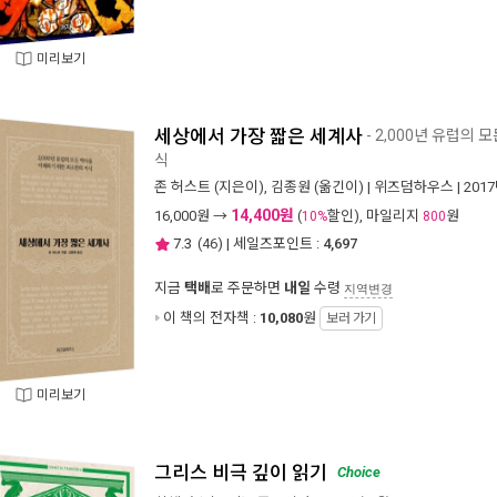
미리보기
세상에서 가장 짧은 세계사
- 2,000년 유럽의
식
존 허스트
(지은이),
김종원
(옮긴이) |
위즈덤하우스
| 201
14,400원
16,000
원 →
(
할인), 마일리지
원
10%
800
7.3
(
46
) | 세일즈포인트 :
4,697
지금
택배
로 주문하면
내일
수령
지역변경
이 책의 전자책 :
10,080
원
보러 가기
미리보기
그리스 비극 깊이 읽기
Choice