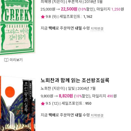
최혜영
(지은이) |
푸른역사
| 2018년 5월
22,500원
25,000
원 →
(
할인), 마일리지
원
10%
1,250
9.8
(
9
) | 세일즈포인트 :
1,162
지금
택배
로 주문하면
내일
수령
지역변경
미리보기
노회찬과 함께 읽는 조선왕조실록
노회찬
(지은이) |
일빛
| 2004년 7월
8,820원
9,800
원 →
(
할인), 마일리지
원
10%
490
9.5
(
12
) | 세일즈포인트 :
950
지금
택배
로 주문하면
내일
수령
지역변경