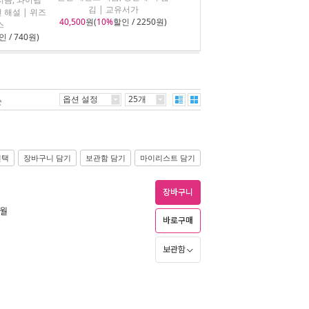
김 | 교유서가
현 해설 | 위즈
40,500
원(
10%
할인 / 2250원)
스
 / 740원)
옵션 설정
25개
순
선택
장바구니 담기
보관함 담기
마이리스트 담기
장바구니
3월
바로구매
보관함