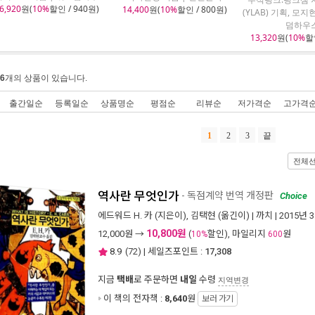
6,920
원(
10%
할인 / 940원)
14,400
원(
10%
할인 / 800원)
(YLAB) 기획, 모지
덤하우
13,320
원(
10%
할인
6
개의 상품이 있습니다.
출간일순
등록일순
상품명순
평점순
리뷰순
저가격순
고가격
1
2
3
끝
전체
역사란 무엇인가
- 독점계약 번역 개정판
Choice
에드워드 H. 카
(지은이),
김택현
(옮긴이) |
까치
| 2015년 
10,800원
12,000
원 →
(
할인), 마일리지
원
10%
600
8.9
(
72
) | 세일즈포인트 :
17,308
지금
택배
로 주문하면
내일
수령
지역변경
이 책의 전자책 :
8,640
원
보러 가기