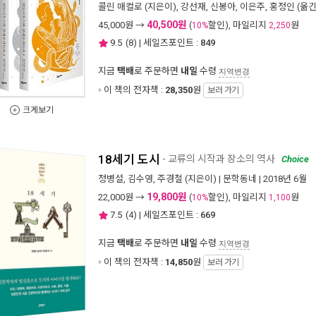
콜린 매컬로
(지은이),
강선재
,
신봉아
,
이은주
,
홍정인
(옮긴
40,500원
45,000
원 →
(
할인), 마일리지
원
10%
2,250
9.5
(
8
) | 세일즈포인트 :
849
지금
택배
로 주문하면
내일
수령
지역변경
이 책의 전자책 :
28,350
원
보러 가기
크게보기
18세기 도시
- 교류의 시작과 장소의 역사
Choice
정병설
,
김수영
,
주경철
(지은이) |
문학동네
| 2018년 6월
19,800원
22,000
원 →
(
할인), 마일리지
원
10%
1,100
7.5
(
4
) | 세일즈포인트 :
669
지금
택배
로 주문하면
내일
수령
지역변경
이 책의 전자책 :
14,850
원
보러 가기