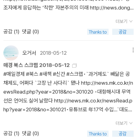
꿀벌 外 http://m.khan.co.kr/view.html?art_id=2018051121
습의 범위를 확장 발전하는 과정에서 어떤 노력을 기울였고, 동서
조자에게 응답하는 ‘착한’ 자본주의의 미래 http://news.dong
41015‬•[새책]‪조선전쟁실록 外 http://m.khan.co.kr/view.htm
양의 제국주의자들이 자신들의 언어를 전파하기 위해 어떤 수단
a.com/3/all/20180512/90041322/1‪•전쟁나자 한성 버린 선
l?art_id=201805112135005‬.
더보기
을 사용했는지를 한눈에 알 수 있게 되었다. 이미지의 효용은 여
조… 실리 추구한 현실적 선택 http://news.donga.com/3/all/2
공감 (
1
)
댓글 (0)
기에 그치지 않는다. 이 책은 서로 다른 이미지들을 한 곳에 모아
0180512/90041324/1‪•국가가 사라진 자리 파고든 ‘홀로코스
외국어 전파의 과정이라는 주제를 설명하기 위해 새로운 맥락을
트의 비극’ http://news.donga.com/3/all/20180512/90041
부여하고, 그 자체로 외국어를 둘러싼 다양한 풍경을 제시한다.
282/1‪•에디슨은 왜 남들이 잠잘 시간에 밥을 먹었을까 http://n
오거서
2018-05-12
메뉴
인도에서 제작한 필사본 쿠란과 라틴어 필사본 성경의 이미지를
ews.donga.com/3/all/20180512/90041290/1‪•놀 줄 아는
매경 북스 스크랩 2018-05-12
함께 배치하여 종교의 경전을 읽을 수 있는 이들에게 권력이 집중
日 소설가 “취미, 어디까지 해봤니” http://news.donga.com/
#매일경제 #북스 #새책 #신간 #스크랩•`과거제도` 빼닮은 공
되었던 서로 다른 문화권의 유사점을 이해할 수 있게 해주었으며,
3/all/20180512/90041286/1•‪[150자 맛보기]물리의 정석―
채제도, 어쩌다 `고장 난 사다리` 됐나 http://news.mk.co.kr/n
국가의 형성 이후 등장한 여러 나라의 국어사전 이미지를 제시함
양자역학 편 外 http://news.donga.com/3/all/20180512/90
ewsRead.php?year=2018&no=301020 ‪•대항해시대 무역
으로써 국가들이 표준 국어 지정과 보급을 위해 어떤 노력을 기울
041329/1‬•‪[새로 나왔어요]서울 촌놈, 제주에서 자리 잡기 外 ht
선은 언어도 실어 날랐다 http://news.mk.co.kr/newsRead.p
였는지를 한 눈에 알 수 있게 해준다. 또한 제국주의자들이 피지
tp://news.donga.com/3/all/20180512/90041309/1‬•‪[밑줄
hp?year=2018&no=301021•유튜브로 年17억 수입…`대도서
배국에서 자국어를 가르치는 사진들을 배치한 뒤 이어서 그것을
긋기]나는 아직도 스님이 되고 싶다 http://news.donga.com/
관` 노하우 쏙쏙 http://news.mk.co.kr/newsRead.php?yea
풍자하는 제국 내부의 목소리를 담은 일러스트를 함께 배치함으
3/all/20180512/90041269/1.
더보기
r=2018&no=301022•집 구입 때 설계도면 꼭 보세요 http://n
로써 당대의 다양한 인식의 결을 공유하게 해준다. 이러한 이미지
공감 (
1
)
댓글 (0)
ews.mk.co.kr/newsRead.php?year=2018&no=301023•