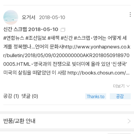
의 다양한 배치는 단지 새로운 이미지를 단편적으로 제시하는 것
탐욕&창조…`야누스` 자본주의를 파헤치다 http://news.mk.c
에서 그치지 않고, 이미지를 통해 이 책에서 전하려는 주제를 독
o.kr/newsRead.php?year=2018&no=301026•아마존이 성
오거서
2018-05-10
메뉴
자로 하여금 더욱 효과적으로 이해할 수 있게 해준다. 이외에도
공할 수밖에 없었던 10가지 이유 http://news.mk.co.kr/news
제국주의 침략의 선두에 선 선교사들의 역할에 대한 문제제기, 외
신간 스크랩 2018-05-10
Read.php?year=2018&no=301027•신간 다이제스트 (5월 1
국어 학습의 변천에 따른 다양한 교재와 학습법의 출현과 그 효용
#연합뉴스 #조선일보 #새책 #신간 #스크랩•영어는 어떻게 세
2일자) http://news.mk.co.kr/newsRead.php?year=2018
등에 대해서도 전문가다운 식견을 드러내주고 있다.
계를 정복했나…언어의 문화사http://www.yonhapnews.co.k
&no=301028•이주의 새책 (5월 12일자) http://news.mk.co.
r/bulletin/2018/05/09/0200000000AKR2018050918970
kr/newsRead.php?year=2018&no=301029‬.
0005.HTML‪•영국과의 전쟁으로 빚더미에 올라 있던 ‘신생국’
미국의 살림을 떠맡았던 이 사람 http://books.chosun.com/si
te/data/html_dir/2018/05/10/2018051000429.html•[신
더보기
간] 독일 헌법학의 원천 · 시민의 이야기에 답이 있다 · 고대, 한반
공감 (
1
)
댓글 (0)
도로 온 사람들 http://www.yonhapnews.co.kr/bulletin/201
8/05/10/0200000000AKR20180510089600005.HTML•
[신간] 메뚜기와 꿀벌 · 버려진 노동http://www.yonhapnews.
반품/교환 안내
co.kr/bulletin/2018/05/10/0200000000AKR20180510119
200005.HTML•드라마에 시대의 메시지를 담다 ‘불꽃 당신 김