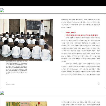
법』이 있고 이밖에 『서촌 홀릭』, 『미래시민의 조건』, 『서울의 재
발견』(공저) 등을 쓰고, 『한국문학의 이해』Understanding Kor
ean Literature(김흥규 지음)를 영어로 옮김. 『한겨레』·『문화일
보』·『아시아경제』·『코리아헤럴드』 등에 칼럼을 쓰고 있으며, 그
이전에도 『동아일보』·『한국일보』·『중앙선데이』·『넥스트 데일리』
및 영자 신문 『코리아타임스』·『코리아중앙데일리』 등에 꾸준히
칼럼을 게재해왔음. 2012년 한국어 교육과 관련한 공로를 인정
받아 문화체육관광부 장관 표창장을 받음.