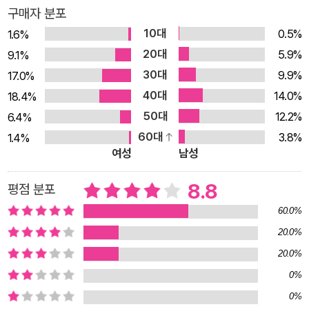
구매자 분포
어는 때로 민족의 상징으로 부상했으며, 한 나라의 언어를 둘러싼
10대
0.5%
복잡한 이해관계에 얽혀 명분과 실리 사이에서 표류하기도 했다.
1.6%
20대
언어를 둘러싼 다양한 풍경은 서로 다른 문화권의 접점에서 새로
5.9%
9.1%
운 현상을 야기했고, 이는 인류 문명 전반의 현상으로 이어졌다.
30대
9.9%
17.0%
따라서 언어 전파의 역사를 들여다보는 것은 서로 다른 문화권에
40대
14.0%
18.4%
서 출발한 인류가 언어의 사용과 확산의 과정을 통해 어떤 문명의
50대
12.2%
6.4%
변화를 만들어내고, 어떤 역사적 시점에 어떻게 조우하는가를 발
60대
3.8%
1.4%
여성
남성
견하는 것이기도 하다. 외국어라는 개념의 등장부터 외국어 전파
과정을 둘러싼 패권의 지배, 강압과 불평등, 반동과 대안의 역사
8.8
평점 분포
를 만나다 외국어라는 단어는 근대 국가의 형성 이후 등장했다.
60.0%
그 이전까지만 해도 국가는 세계 질서의 기본 단위가 아니었다.
20.0%
때문에 외국어라는 단어 자체도 있을 리 없었다. 근대로 접어들면
서 세계 질서의 기본 단위로 국가가 등장하면서 외국어라는 개념
20.0%
이 비로소 등장했다. 서서히 글을 배우는 것에서 말을 배우는 것
0%
으로 개념이 확장되었다. 지극히 일부 계층의 직업적 필요에 의해
0%