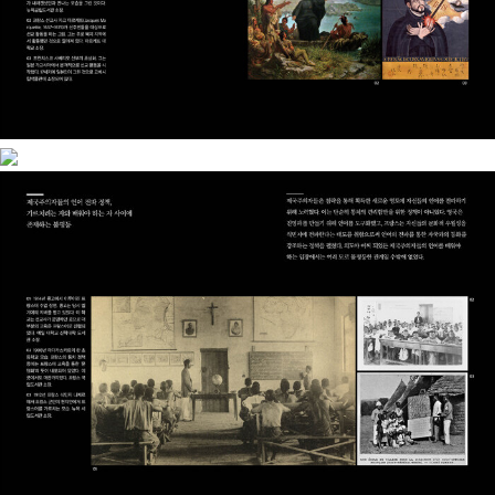
줄곧 한국어로 여러 권의 책을 집필함으로써 그런 사실이 새삼스
러운 이슈가 되지 않을 만큼 자연스러운 일로 만들어냈다. 인공지
능의 출현으로 언어의 경계가 새로운 단계로 접어든 이 시대, 그
는 여러 언어 사용자라는 세간의 주목을 넘어 인문학자로서 인공
지능을 적극적으로 활용하는 동시에 그것이 채울 수 없는 본질을
탐색하고 집필하는 데 더욱 몰두하고 있다. ― 1961년 미국 미시
간 주 앤아버 출생. 미시간 대학교에서 일어일문학을 전공하고,
동 대학원에서 응용언어학 석사 과정을, 아일랜드 트리니티 칼리
지 더블린에서 응용언어학 박사 과정을 밟음. 1988년부터 1992
년까지 고려대학교 영어교육과 객원 조교수 등으로, 1995년부터
2008년까지 일본 리쓰메이칸대학교, 교토대학교 외국어 교육론
강좌 부교수, 가고시마대학교 교육센터 교양 한국어 부교수 등으
로, 2008년부터 2014년까지 서울대학교 국어교육과 부교수로
재직함. 주요 저서로 『외국어 전파담』, 『외국어 학습담』(2022 세
종도서 교양 부문 선정), 『도시는왜 역사를 보존하는가』, 『도시독