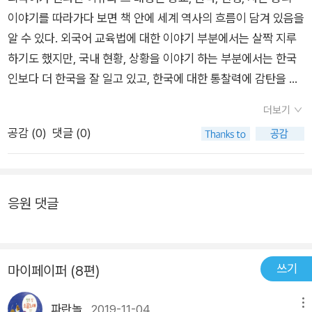
이야기를 따라가다 보면 책 안에 세계 역사의 흐름이 담겨 있음을
논리가 작동되었다. 그것은 곧 제국주의 국가의 침략의 역사로 연
알 수 있다. 외국어 교육법에 대한 이야기 부분에서는 살짝 지루
결되고, 전쟁을 거쳐 글로벌 시대를 맞이하면서 외국어의 전파 양
하기도 했지만, 국내 현황, 상황을 이야기 하는 부분에서는 한국
상은 새로운 방향으로 물꼬를 틀었다. 『외국어 전파담』은 바로 이
인보다 더 한국을 잘 일고 있고, 한국에 대한 통찰력에 감탄을 하
러한 외국어의 전파 과정을 통해 서로 다른 언어를 사용하는 문화
기도 했다.
권이 어떻게 만나고, 충돌하며 침략과 지배의 역사를 써왔는가에
더보기
주목한 책이다. 미국인이자 언어학자인 로버트 파우저, 언어라는
공감 (
0
)
댓글 (0)
키워드로 동서양, 과거와 현재와 미래를 넘나드는 새로운 문화사
를 제시하다 『외국어 전파담』은 미국인 언어학자가 저술한 책이
다. 여기에서 대부분의 독자는 얼핏 서구 언어권 중심의 다양한
현상을 다룬 책을 떠올릴 수 있겠다. 그러나 저자인 로버트 파우
응원 댓글
저의 관심은 서구 언어권에만 국한하지 않는다. 물론 비중으로 놓
고 보면 서구 언어권의 역사와 언어 전파에 관한 내용이 많을 수
는 있으나 그것은 오늘날 진척된 연구의 성과와 습득 가능한 자료
쓰기
마이페이퍼 (8편)
의 차이에서 비롯한 것일 뿐, 그의 관심의 비중 차 때문이 아니다.
그는 ‘서구’라는 경계 안에 갇혀 서구 중심적 사고를 책에 담지 않
파란놀
2019-11-04
메뉴