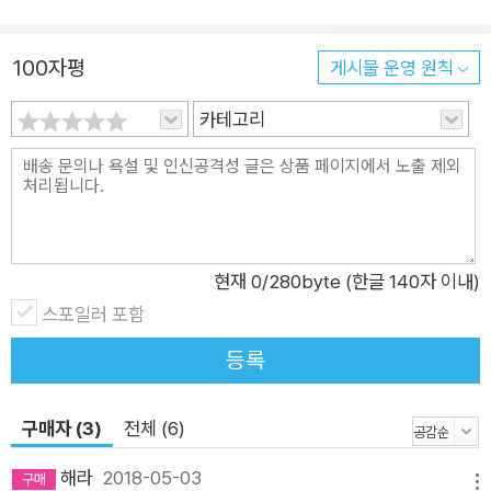
외국어를 배웠던 시대는 오래가지 않았다. 국가 간의 교류와 이동
이 잦아지면서 외국어를 할 줄 안다는 것이 일종의 사회적 신분의
100자평
게시물 운영 원칙
상징처럼 여겨졌다. 국가가 등장하자 언어를 둘러싸고 새로운 현
상이 일어났다. 하나의 국가에 하나의 국어가 지정되었다. 당연히
카테고리
권력을 쥔 자들은 자신들의 언어를 국어로 지정하고, 다른 이들에
게 그것을 강제했다. 언어는 국경 밖으로 퍼져나가면서 철저히 힘
의 논리에 좌우되었다. 힘 있는 국가의 언어는 힘없는 국가에 전
파되었다. 이른바 제국주의 국가들의 언어가 세계 곳곳으로 퍼져
나갔다. 외국어의 대명사가 영어로 인식되기 시작한 것 역시 대영
현재
0
/280byte (한글 140자 이내)
제국의 거침없는 활보에서 기인했다. 그 이전까지만 해도 유럽의
스포일러 포함
공통어는 주로 프랑스어였으나 어느새 영어가 그 자리를 차지했
등록
고, 20세기 들어 세계 최강대국으로 부상한 미국의 영향으로 영
어의 기세는 하늘 높은 줄을 모른다. 이러한 현상은 비단 서구에
만 한정된 것이 아니다. 중국은 한자와 한문으로 동아시아 주변국
구매자 (3)
전체 (6)
을 지배했으며, 제국주의의 외피를 입은 일본은 점령하는 곳마다
해라
2018-05-03
그 나라의 말을 억압하고 일본어 사용을 강제했다. 제국주의자들
메뉴