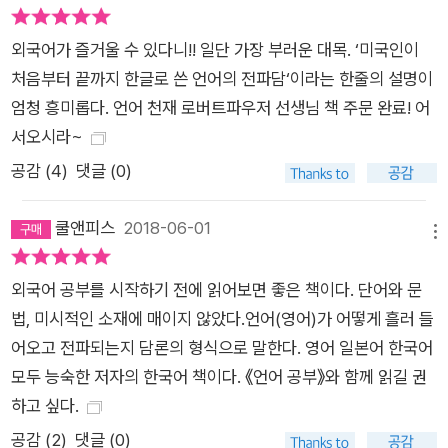
은 자신들의 필요에 의해 자국어를 강제로 가르치기도 하고, 배우
외국어가 즐거울 수 있다니!! 일단 가장 부러운 대목. ‘미국인이
는 것을 금지하기도 했다. 영국은 아일랜드인들에게 영어를 강제
처음부터 끝까지 한글로 쓴 언어의 전파담‘이라는 한줄의 설명이
로 가르쳤고, 미국은 선주민들에게는 강제로 영어를 가르쳤으나
엄청 흥미롭다. 언어 천재 로버트파우저 선생님 책 주문 완료! 어
흑인 노예들이 영어를 배우는 것을 엄금했다. 평생 외국어와 더불
서오시라~
어 살았던 로버트 파우저 전 교수, 외국어 전파 과정을 통해 전혀
새로운 역사의 이면을 들여다보다 『외국어 전파담』은 이 책의 저
공감 (
4
)
댓글 (0)
자인 로버트 파우저가 오랫동안 다종다양한 외국어를 배우고 가
르치면서 고찰해온 언어 전파의 관찰기이자 탐구의 기록이다. 저
쿨앤피스
2018-06-01
메뉴
자는 매우 독특한 경력의 소유자다. 1961년 미국 앤아버 출신의
그는 고교 시절부터 외국어 학습에 눈을 떴다. 매우 특이하게도
외국어 공부를 시작하기 전에 읽어보면 좋은 책이다. 단어와 문
서구권 언어만이 아니라 일본어와 한국어를 비롯한 다양한 언어
법, 미시적인 소재에 매이지 않았다.언어(영어)가 어떻게 흘러 들
권의 언어를 접했던 그는 그때부터 대륙과 문화권의 구분 없이 매
어오고 전파되는지 담론의 형식으로 말한다. 영어 일본어 한국어
우 다양한 언어를 학습했다. 그에게 언어는 새로운 세상을 보게
모두 능숙한 저자의 한국어 책이다. 《언어 공부》와 함께 읽길 권
하는 창이자 매우 유용한 도구였다. 언어를 통해 해당 언어권의
하고 싶다.
문화와 역사를 접하게 된 그는 미국 내에 머물지 않고 자신이 습
공감 (
2
)
댓글 (0)