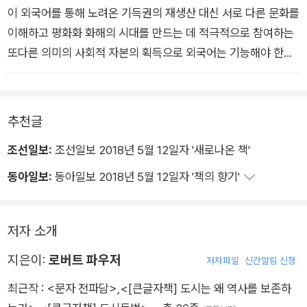
이 외국어를 통해 노려온 기득권의 재생산 대신 서로 다른 문화를
이해하고 평화화 화해의 시대를 만드는 데 적극적으로 참여하는
또다른 의미의 사회적 자본의 획득으로 외국어는 기능해야 한다.
인공지능은 도구로서의 언어 장벽을 우리가 상상하는 그 이상으
로 극복해줄 것이다. 그러나 인공지능이 우리에게 평화와 화해를
만들어줄 수는 없다. 그것은 마땅히 사회적 동물인 인간의 역할이
추천글
며, 그점이야말로 이후 펼쳐질 모든 외국어 전파의 핵심이 되어야
조선일보:
조선일보 2018년 5월 12일자 '새로나온 책'
할 것이다.
동아일보:
동아일보 2018년 5월 12일자 '책의 향기'
저자 소개
지은이:
로버트 파우저
저자파일
신간알림 신청
최근작 :
<문자 전파담>
,
<[큰글자책] 도시는 왜 역사를 보존하