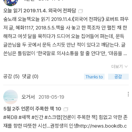
았다. 그는 평생 외국어를 학습하며 언어를 둘러싼 인류 보편의
오늘 읽기 2019.11.4. 외국어 전파담
문화사에 관심을 두어 왔으며, 이 책은 그동안 그가 고찰한 외국
숲노래 오늘책오늘 읽기 2019.11.4.《외국어 전파담》 로버트 파우
어 문화사의 응집체라 할 수 있다. 그의 그러한 노력으로 인해 『외
저 글, 혜화1117, 2018.5.5.책을 사 놓고 한 쪽조차 안 펼친 채 한
국어 전파담』에는 한국과 일본, 중국은 물론 인도와 베트남, 몽고,
해하고 여섯 달을 묵히다가 드디어 오늘 집어들어 펴는데, 문득
이슬람 왕조, 아프리카와 아메리카 선주민 등 다양한 문화권의 언
글쓴님을 두 곳에서 문득 스치듯 만난 적이 있다고 깨닫는다. 글
어를 둘러싼 여러 풍경이 매우 포괄적으로 담겨 있다. 그 덕분에
쓴님은 틀림없이 ‘한국말로 의사소통을 할 줄 안다’만, ‘마음을 밝
우리는 외국어, 언어라는 키워드가 각 문화권별로 어떻게 활용,
히는 이야기를 한다’는 생각은 들지 않는다. 이녁이 쓴 《외국어
전파, 습득되었는지에 대해 알게 되는 것은 물론 서로 다른 문화
더보기
전파담》은 교수라는 자리에서 대학생을 가르칠 적에 쓸 만한 교
권에서 그것이 어떤 차이와 유사점을 가지고 있는가에 대해서도
공감 (
5
)
댓글 (0)
재로는 알맞겠구나 싶다. 맞다. ‘서양하고 동양에서 흘러온 다국
매우 입체적으로 알 수 있게 되었다. 『외국어 전파담』이 매력적인
어 교육 정책을 잘 정리한’ 교재이다. 그러나 ‘지구라는 별에서 말
지점은, 이 책이 단지 지난 역사의 사실만 나열하고 있지 않다는
이 태어나고 흐르며 이야기로 피어난 살림’은 들여다보지는 못했
오거서
2018-05-19
메뉴
것이다. 언어에 대한 그의 호기심과 탐구는 현재진행형이다. 그는
구나 싶다. 이웃말을 배우는 즐거움이란 좋다. 그런데 이웃나라
다양한 자료를 통해 인류 역사에서 언어의 전파가 만들어낸 매우
5월 2주 언론이 주목한 책 10
말을 ‘학자 눈높이’에서 배우는지, ‘어린이 눈높이’에서 배우는지,
특별한 문화사를 서술하면서 동시에 오늘날, 바로 21세기 현재
#북DB #새책 #신간 #스크랩[언론이 주목한 책] 힘없고 약한 존
‘수수한 골목사람이나 시골사람 눈높이’에서 배우는지를 생각해
시점에서 외국어가 어떤 풍경으로 전파, 활용되고 있는지, 나아가
재를 향한 따뜻한 시선…권정생의 인생http://news.bookdb.c
야 하지 않을까? 이 책에 흐르는 한국말은 무늬는 한글이되 온통