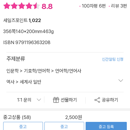
8.8
100자평 6편
리뷰 3편
세일즈포인트
1,022
356쪽
140*200mm
463g
ISBN 9791196363208
주제분류
신간알림 신청
인문학
>
기호학/언어학
>
언어학/언어사
역사
>
세계사 일반
선물하기
공유하기
중고상품 (58)
2,500원
중고
중고
중고 등록