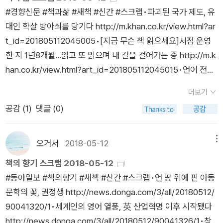
은 외국인의 서툰 도전의 결과물이 아니다. 한국어로 말하고 듣는
‪#경향신문 #책과삶 #새책 #신간 #스크랩‪•파괴된 국가 제도, 유
것은 물론, 한글을 쓰고 읽는 데 전혀 문제가 없는 그는 이 책을
대인 학살 방아쇠를 당기다 http://m.khan.co.kr/view.html?ar
통해 독자들에게 전하고 싶은 이야기가 무엇인지 분명하게 알고
t_id=201805112045005‬•‪[지금 무슨 책 읽으세요]서점 운영
있었으며, 그것을 정확하게 구현했다. 하지만 자신의 모국어인 영
한 지 1년8개월…읽고 또 읽으며 내 길을 걸어가는 중 http://m.k
어로 쓰는 것만큼 편하지는 않았을 이 책을 그에게는 ‘외국어’일
han.co.kr/view.html?art_id=201805112045015‬•언어 전파
한글로 집필한 까닭은 무엇인가. 그는 ‘한국에 살면서 만난 수많
는 제국주의자들의 침략 도구였다 http://m.khan.co.kr/view.h
은 한국 친구들과 같은 언어로 교감하고 싶었다’고 그 이유를 밝
더보기
tml?art_id=201805112141025‬‪‪•트랜스젠더의 차별과 건강을
혔다. 한국인이 한글로 책을 쓰는 것, 외국인이 자신의 언어로 된
공감 (
1
)
댓글 (0)
가장 깊이 들여다본 연구 http://m.khan.co.kr/view.html?art_i
책을 쓰는 것은 매우 익숙한 풍경이지만, 외국인이 한글로 처음부
d=201805112142005‬‪•욕설·악담·상소리3000년 역사 탐색 ht
터 끝까지 집필하는 풍경은 우리에게 낯설기까지 하다. 그의 이러
tp://m.khan.co.kr/view.html?art_id=20180511214100
오거서
2018-05-12
메뉴
한 시도 자체가 어쩌면 외국어 전파담의 매우 유의미한 현상의 하
5‬•‪‘간판’의 위력 무력화시킬 길을 묻다 http://m.khan.co.kr/vie
나를 우리에게 제시하고 있다고도 할 수 있겠다. 이 책에는 그동
책의 향기 스크랩 2018-05-12
w.html?art_id=201805112135025‬‪•달 폭발 이후…인류는 어
안 우리가 흔히 볼 수 없었던, 언어의 전파 과정을 둘러싼 매우 희
‪#동아일보 #책의향기 #새책 #신간 #스크랩•언 땅 위에 핀 아동
떻게 살까 http://m.khan.co.kr/view.html?art_id=20180511
귀하고, 다양한 시각 이미지들이 대거 수록되어 있다. 다양한 언
문학의 꽃, 권정생 http://news.donga.com/3/all/20180512/
2136005‬•‪세계적 거장 16명의 ‘독창적 정신’ http://m.khan.c
어에 능숙한 그가 확보할 수 있는 모든 문헌과 자료를 섭렵하여
90041320/1‬‪•세계인의 영어 열풍, 英 산업혁명 이후 시작됐다
o.kr/view.html?art_id=201805112135015‬•[새책]메뚜기와
찾아낸 이미지들을 통해 우리는 인류가 문자에서 말로 외국어 학
http://news.donga.com/3/all/20180512/90041326/1‪•창