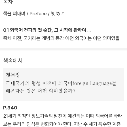
목차
매우 다양한 언어를 학습했다.
책을 펴내며 / Preface / 初めに
그는 외국어의 전파 과정을 통해 서로 다른 언어를 사용하는 문화
01 외국어 전파의 첫 순간, 그 시작에 관하여
권이 어떻게 만나고, 충돌하며 침략과 지배의 역사를 써왔는가에
중세 이전, 국가라는 개념의 등장 이전 외국어는 어떤 의미였을
주목했다. 그의 관심은 서구 언어권에만 국한하지 않았다. 인도와
까. 외국어 전파의 출발은 문명권마다 다른 듯 같았다. 최초의 학
베트남, 몽고, 이슬람 왕조 등 다양한 문화권의 언어를 둘러싼 풍
습 대상은 말이 아닌 문자였다. 다른 언어를 쓰는 사람을 만날 일
경을 관찰함으로써 외국어 전파가 지역마다 어떤 차이와 유사점
책속에서
은 거의 없었다. 주로 문헌을 읽기 위해 외국어를 배웠다. 그들에
이 있는가를 포괄적으로 살폈다.
게 외국어란 어떤 의미였으며, 그 전파의 양상은 어떻게 전개되었
첫문장
을까.
또한 그의 시선은 과거의 역사에만 머물지 않는다. 그는 책에서
근대국가의 형성 이전에 외국어foreign Language를
이미 세계는 단지 하나의 외국어를 배운다는 개념에서 벗어나 제
배운다는 것은 어떤 의미였을까?
2언어, 제3언어의 단계로 진입한 지 오래되었으며, 나아가 인공
지능의 세계에서 앞으로 다른 언어를 배운다는 것이 어떤 의미를
P.340
지녀야 하는가에 대해서도 언급한다.
21세기 최첨단 정보기술의 발전이 예견되는 이때 외국어를 바라
보는 우리의 인식은 변화되어야 한다. 지난 수 세기 특수한 계층