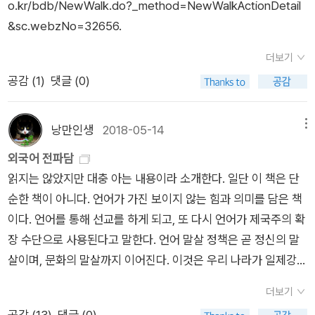
언어의 전파가 어떤 변화를 만들어내고 있는가에 대해서도 살피
o.kr/bdb/NewWalk.do?_method=NewWalkActionDetail
번역 말씨에 일본 한자말이다. 학자로서 늘 보고 듣는 말이 이러
고 있다. 우리에게 외국어는 진학과 취업, 승진, 여행을 위한 매우
&sc.webzNo=32656.
할 테니까. 그러려니 하며 읽지만 “외국어 전파담”이 아닌 “제2
실용적인 도구로 인식되고 있다. 그러나 전 세계적으로 언어를 둘
국어 교육 국가 정책”을 갈무리한 줄거리인 터라, 안팎이 뭔가 안
더보기
러싼 현상은 단순히 도구적 역할에 머물지 않는다. 이는 세계 주
맞는다. 부디 동시하고 동화하고 옛이야기를 ‘그 나라 말(외국말)
공감 (
1
)
댓글 (0)
요 도시에서 외국어라는 개념 자체가 거의 사라져 가고 있고, 이
로 읽’고 그 나라 수수한 살림을 헤아려 주시기를. ㅅㄴㄹ
미 제2언어, 제3언어의 단계로 진입한 지 오래 되었다는 단선적
인 접근을 의미하는 것이 아니다. 글로벌 시대를 관통해오며 근대
낭만인생
2018-05-14
메뉴
의 도시화와는 다른 방식의 도시화가 전 세계적으로 확산되면서,
외국어 전파담
언어의 다양성은 급속도로 위축되고 있다. 사용가능한 언어의 숫
읽지는 않았지만 대충 아는 내용이라 소개한다. 일단 이 책은 단
자는 갈수록 줄어들고, 대도시의 시스템 안에서 안착한 언어만이
순한 책이 아니다. 언어가 가진 보이지 않는 힘과 의미를 담은 책
살아남고 있다. 이러한 현상이 갈수록 심화될 것이 분명해 보이는
이다. 언어를 통해 선교를 하게 되고, 또 다시 언어가 제국주의 확
시점에 인류는 또다른 대안을 창조해내고 있다. 바로 인공지능을
장 수단으로 사용된다고 말한다. 언어 말살 정책은 곧 정신의 말
장착한 통번역 장치의 등장이다. 로버트 파우저는 언어를 둘러싼
살이며, 문화의 말살까지 이어진다. 이것은 우리 나라가 일제강점
새로운 변화의 목전에서 섣부른 대안과 전망을 내놓는 대신, 앞으
기를 걸치며 경험한 바다. 삽화가 있어 읽기 편하다. 아마도 조만
로 우리가 언어를 어떻게 대해야 하는가에 대해 물음표를 던진다.
더보기
간 적지 않은 사람들이 읽게 될 책이다.
로버트 파우저의 『외국어 전파담』은 통해 다른 언어권의 언어를
공감 (
13
)
댓글 (0)