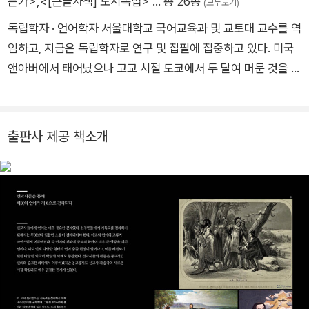
는가>
,
<[큰글자책] 도시독법>
… 총 26종
(모두보기)
독립학자 · 언어학자 서울대학교 국어교육과 및 교토대 교수를 역
임하고, 지금은 독립학자로 연구 및 집필에 집중하고 있다. 미국
앤아버에서 태어났으나 고교 시절 도쿄에서 두 달여 머문 것을 시
작으로 이후 여러 대륙의 수많은 도시에 머물렀다. 젊은 시절부터
여러 언어를 습득하여 평생 자유자재로 언어의 경계를 넘나든 그
에게 한국·일본과의 인연은 여러모로 남다르다. 서울·교토·대전·
출판사 제공 책소개
구마모토·가고시마 등의 여러 대학에 재직하며, 각 도시에서 짧게
는 1년 반, 길게는 13년여를 살았다. 모어인 영어 외에 한국어·일
본어·독일어·에스파냐어·프랑스어·중국어·몽골어를 익혔고, 고전
과 라틴어·북미 선주민 언어·중세 한국어 문법을 공부했으며, 에
스페란토어·이탈리아어 등을 취미삼아 따로 독학했다. ― 2018
년 평생의 관심사인 '외국어'의 전파 과정을 통해 세계사를 읽는
새로운 독법을 제시한 『외국어 전파담』으로 큰 반향을 일으켰다.
영어가 모어인 미국인 학자가 처음부터 끝까지 직접 한국어로 인
문교양서를 집필했다는 점에서 뜨거운 관심을 받았다. 그뒤로도