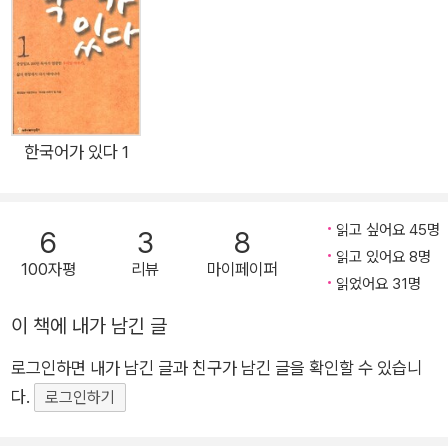
뜻했다. 서로 다른 언어를 사용하는 사람들끼리 만날 일이 거의
없던 시대에 말은 배울 필요조차 없었고, 문자를 습득함으로써 선
진의 문명을 받아들이는 것이 외국어 학습의 가장 강력한 동기였
다. 고대문명의 발상지에서 탄생한 문자는 해당 문화권은 물론 인
접 지역에까지 일종의 패권을 형성했다. 문자를 아는 계층이 문자
를 모르는 계층을 지배했다. 다른 문화권의 언어를 배우는 것은
한국어가 있다 1
지배계층에 국한되었고, 문자의 습득 여부는 곧 지배층과 피지배
층을 구분하는 장치로 활용되었다. 하지만 언어는 시대와 역사의
읽고 싶어요 45명
6
3
8
변화에 따라 지배층의 울타리 바깥으로 넘어가 매우 다양한 방식
읽고 있어요 8명
으로 대중들에게 전파되기 시작했다. 종교의 확산, 상업활동의 활
100자평
리뷰
마이페이퍼
읽었어요 31명
성화, 근대국가의 등장, 자본주의의 출현, 제국주의의 확산 등 언
어 전파의 과정은 때로는 드라마틱하게, 때로는 불평등하고 강압
이 책에 내가 남긴 글
적인 방식으로 여기에서 저기로 전해졌다. 언어의 전파 과정은 때
로그인하면 내가 남긴 글과 친구가 남긴 글을 확인할 수 있습니
로 뜻밖의 현상을 불러오기도 했다. 인류 공통의 언어를 만들어
다.
로그인하기
세계 평화를 이루려는 시도도, 패권화된 강대국의 언어에 맞서 자
국의 언어를 지키기 위한 국가들의 노력도 끊임없이 이어졌다. 언