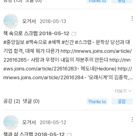
배운다는 것이 어디에서 어떻게 유래되었고, 그것이 의미하는 바
가 인류의 문화사에 어떤 역할을 해왔는가에 대해 흥미진진하게
오거서
2018-05-13
메뉴
서술하고 있다. 하지만 우리가 이 책에서 주목할 부분은 또 있다.
그는 이 책을 통해 외국어를 둘러싼 거대한 변화를 목전에 둔 우
책 속으로 스크랩 2018-05-12
리가 이후의 언어의 전파 과정과 그 양상을 어떻게 바라볼 것인가
#중앙일보 #책속으로 #새책 #신간 #스크랩• 문학상 당선과 대
에 대해 생각해볼 것을 제안하고 있다. 이 제안이 매우 흥미로운
기업 합격, 대체 뭐가 다른가 http://mnews.joins.com/article/
것은 그것이 언어에 국한된 게 아니기 때문이다. 과거의 역사가
22616285• 사랑과 우정이 내일의 자본주의 만든다 http://mn
그래왔듯 언어 전파의 역사는 곧 인류 문명의 역사이며, 앞으로의
ews.joins.com/article/22616283• 헤도네(Hedone) http://
언어 전파 과정을 살핀다는 것은 곧 우리와 언어를 둘러싼 문명의
mnews.joins.com/article/22616284• ‘모래시계’의 김종학,
변화 과정을 예측하는 것이기 때문이다. 미국인이 처음부터 끝까
그를 다시 보다 http://mnews.joins.com/article/22616278•
더보기
지 한글로 쓴 언어의 전파담, 온 세계 문헌을 찾아 수록한 매우 희
이스라엘서 찾은 예수의 숨결 http://mnews.joins.com/articl
공감 (
2
)
댓글 (0)
귀하고 흥미로운 시각 자료들 1988년부터 1992년까지 한국에
e/22616279• 나는 시간에 휩쓸리지 않는다 http://mnews.joi
머물렀다가, 다시 2008년 서울대 국어교육과 교수로 임용되어
ns.com/article/22616280• [책꽂이] 외국어 전파담 外 htt
2014년까지 서울 생활을 했던 로버트 파우저 전 교수는 처음부
p://mnews.joins.com/article/22616286.
오거서
2018-05-12
메뉴
터 끝까지 이 책을 오로지 한글로 집필했다. 그가 한글로 쓴 이 책
책과 삶 스크랩 2018-05-12