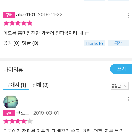
득한 언어를 사용하는 나라에서 머물며 그 나라의 언어로 그 나라
의 사람들과 소통하는 것이 자연스러운 삶을 살았다. 일본의 교
alice1101
2018-11-22
메뉴
토, 구마모토, 가고시마 등의 대학과 한국의 고려대학교와 서울대
학교 등에서 교수로 임용되어 학생들을 가르쳐온 그에게 외국어
이토록 흥미진진한 외국어 전파담이라니!
는 그러나 단순히 의사소통의 도구에 그치지 않았다. 외국어를 배
공감 (
0
)
댓글 (0)
우고, 가르치며 평생을 살아온 그는 매우 자연스럽게 외국어의 전
파 과정에 관심을 기울이기 시작했고, 그 이면에 배어 있는 역사
적 맥락에 주목했다. 외국어의 전파가 어떻게 이루어졌는가에 대
쓰기
마이리뷰
해 관심을 가진 그의 앞에 드러난, 외국어를 둘러싼 역사는 여러
모로 매우 상징적이었다. 고대문명에서 언어는 종교의 전파 과정
구매자 (1)
전체 (3)
과 분리할 수 없는 도구로 활용되었고, 각 지역의 권력자들은 자
신들의 문자를 획득하기 위해 부단히 노력했다. 라틴어와 그리스
메뉴
어 등 문명권마다 장구한 역사에 걸쳐 흔들리지 않는 패권을 유지
클로드
2019-03-01
하는 언어가 있었다. 그 언어의 패권은 권력자들에 의해 유지되었
다. 그러나 르네상스 시대를 거쳐 글이 아닌 말의 필요성이 대두
외국어가 전파된 이유와 그 배경인 종교, 권력, 전쟁, 자본 등의
되면서 권력은 분산되었고, 각 나라마다 표준 국어를 둘러싼 힘의