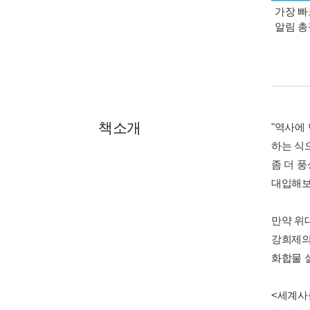
가장 빠
알림 
책소개
"역사에 
하는 식
좀 더 
대입해보
만약 위
강희제의
화합물 
<세계사를