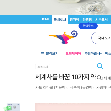
HOME
전자책
만권당
외국도서
국내도서
첫달무료
국내도
분야보기
오뒷세이아
추천마법사
베
소득공제
세계사를 바꾼 10가지 약
세계
|
사토 겐타로
(지은이),
서수지
(옮긴이)
사람과나