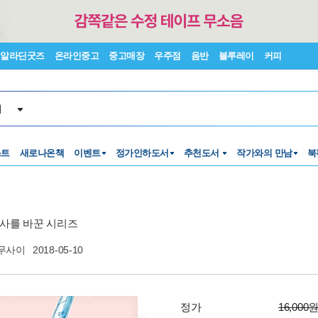
알라딘굿즈
온라인중고
중고매장
우주점
음반
블루레이
커피
서
스트
새로나온책
이벤트
정가인하도서
추천도서
작가와의 만남
북
사를 바꾼 시리즈
무사이
2018-05-10
정가
16,000