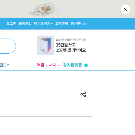
로그인
회원가입
마이페이지
고객센터
장바구니
(0)
투비컨티뉴드
창작플랫폼
펀드
북플
서재
투비컨티뉴드
원