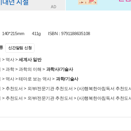
140*215mm
411g
ISBN : 9791188635108
류
신간알림 신청
서
>
역사
>
세계사 일반
서
>
과학
>
과학의 이해
>
과학사/기술사
서
>
역사
>
테마로 보는 역사
>
과학/기술사
서
>
추천도서
>
외부/전문기관 추천도서
>
(사)행복한아침독서 추천도
서
>
추천도서
>
외부/전문기관 추천도서
>
(사)행복한아침독서 추천도