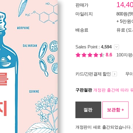
14,4
판매가
마일리지
800원(5
+ 5만원
배송료
유료 (도
Sales Point :
4,594
8.6
100자평(
카드/간편결제 할인
무이
구판절판
개정판 출간에 따라 
절판
보관함 +
개정판이 새로 출간되었습니다.