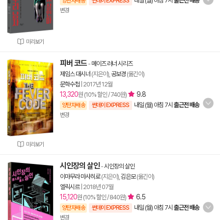
내일 (월) 아침 7시
출근전 배송
양탄자배송
썬데이 EXPRESS
변경
미리보기
피버 코드
-
메이즈 러너 시리즈
제임스 대시너
(지은이),
공보경
(옮긴이)
문학수첩
|
2017년 12월
13,320
9.8
원 (10% 할인 / 740원)
내일 (월) 아침 7시
출근전 배송
양탄자배송
썬데이 EXPRESS
변경
미리보기
시인장의 살인
-
시인장의 살인
이마무라 마사히로
(지은이),
김은모
(옮긴이)
엘릭시르
|
2018년 07월
15,120
6.5
원 (10% 할인 / 840원)
내일 (월) 아침 7시
출근전 배송
양탄자배송
썬데이 EXPRESS
변경