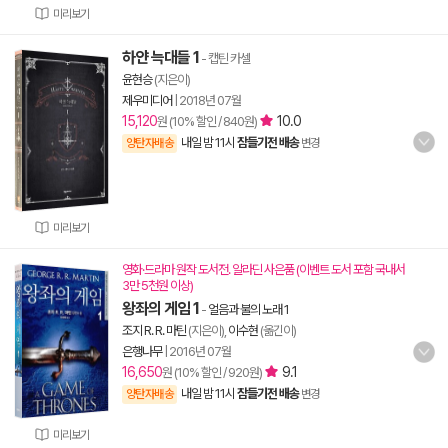
미리보기
하얀 늑대들 1
- 캡틴 카셀
윤현승
(지은이)
제우미디어
|
2018년 07월
15,120
10.0
원 (10% 할인 / 840원)
내일 밤 11시
잠들기전 배송
양탄자배송
변경
미리보기
영화·드라마 원작 도서전. 알라딘 사은품 (이벤트 도서 포함 국내서
3만 5천원 이상)
왕좌의 게임 1
-
얼음과 불의 노래 1
조지 R. R. 마틴
(지은이),
이수현
(옮긴이)
은행나무
|
2016년 07월
16,650
9.1
원 (10% 할인 / 920원)
내일 밤 11시
잠들기전 배송
양탄자배송
변경
미리보기