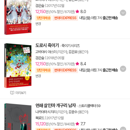
검은숲
|
2017년 02월
12,150
8.0
원 (10% 할인 / 670원)
내일 (월) 아침 7시
출근전 배송
양탄자배송
썬데이 EXPRESS
변경
도로시 죽이기
-
죽이기 시리즈
고바야시 야스미
(지은이),
김은모
(옮긴이)
검은숲
|
2018년 05월
12,150
8.4
원 (10% 할인 / 670원)
내일 (월) 아침 7시
출근전 배송
양탄자배송
썬데이 EXPRESS
변경
미리보기
연쇄 살인마 개구리 남자
-
스토리콜렉터 59
나카야마 시치리
(지은이),
김윤수
(옮긴이)
북로드
|
2017년 12월
15,120
7.7
원 (10% 할인 / 840원)