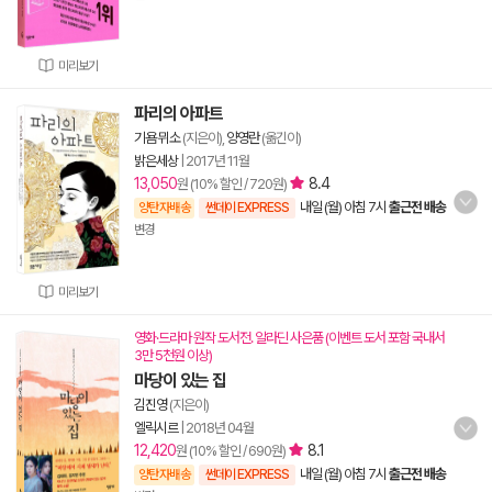
미리보기
파리의 아파트
기욤 뮈소
(지은이),
양영란
(옮긴이)
밝은세상
|
2017년 11월
13,050
8.4
원 (10% 할인 / 720원)
내일 (월) 아침 7시
출근전 배송
양탄자배송
썬데이 EXPRESS
변경
미리보기
영화·드라마 원작 도서전. 알라딘 사은품 (이벤트 도서 포함 국내서
3만 5천원 이상)
마당이 있는 집
김진영
(지은이)
엘릭시르
|
2018년 04월
12,420
8.1
원 (10% 할인 / 690원)
내일 (월) 아침 7시
출근전 배송
양탄자배송
썬데이 EXPRESS