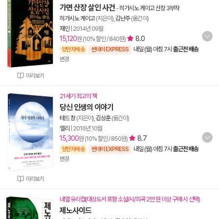
가면 산장 살인 사건
-
히가시노 게이고 산장 3부작
히가시노 게이고
(지은이),
김난주
(옮긴이)
재인
|
2014년 09월
15,120
8.0
원 (10% 할인 / 840원)
내일 (월) 아침 7시
출근전 배송
양탄자배송
썬데이 EXPRESS
변경
미리보기
21세기 최고의 책
당신 인생의 이야기
테드 창
(지은이),
김상훈
(옮긴이)
엘리
|
2016년 10월
15,300
8.7
원 (10% 할인 / 850원)
내일 (월) 아침 7시
출근전 배송
양탄자배송
썬데이 EXPRESS
변경
미리보기
내열 유리컵(대상도서 포함 소설/시/희곡 2만 원 이상 구매 시 선택)
제노사이드