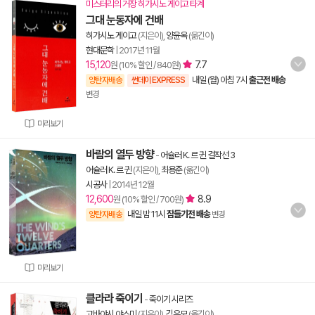
미스터리의 거장 히가시노 게이고 타계
그대 눈동자에 건배
히가시노 게이고
(지은이),
양윤옥
(옮긴이)
현대문학
|
2017년 11월
15,120
7.7
원 (10% 할인 / 840원)
내일 (월) 아침 7시
출근전 배송
양탄자배송
썬데이 EXPRESS
변경
미리보기
바람의 열두 방향
-
어슐러 K. 르 귄 걸작선 3
어슐러 K. 르 귄
(지은이),
최용준
(옮긴이)
시공사
|
2014년 12월
12,600
8.9
원 (10% 할인 / 700원)
내일 밤 11시
잠들기전 배송
양탄자배송
변경
미리보기
클라라 죽이기
-
죽이기 시리즈
고바야시 야스미
(지은이),
김은모
(옮긴이)