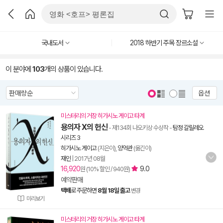
국내도서
2018 하반기 주목 장르소설
이 분야에
103
개의 상품이 있습니다.
옵션
미스터리의 거장 히가시노 게이고 타계
용의자 X의 헌신
- 제134회 나오키상 수상작
-
탐정 갈릴레오
시리즈 3
히가시노 게이고
(지은이),
양억관
(옮긴이)
재인
|
2017년 08월
16,920
9.0
원 (10% 할인 / 940원)
예약판매
택배
로 주문하면
8월 18일 출고
변경
미리보기
미스터리의 거장 히가시노 게이고 타계