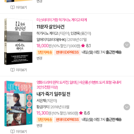
변경
미리보기
미스터리의 거장 히가시노 게이고 타계
11문자 살인사건
히가시노 게이고
(지은이),
민경욱
(옮긴이)
알에이치코리아(RHK)
|
2018년 07월
18,000
8.1
원 (10% 할인 / 1,000원)
내일 (월) 아침 7시
출근전 배송
양탄자배송
썬데이 EXPRESS
변경
미리보기
영화·드라마 원작 도서전. 알라딘 사은품 (이벤트 도서 포함 국내서
3만 5천원 이상)
내가 죽기 일주일 전
서은채
(지은이)
황금가지
|
2018년 03월
15,300
8.6
원 (10% 할인 / 850원)
내일 (월) 아침 7시
출근전 배송
양탄자배송
썬데이 EXPRESS
변경
미리보기