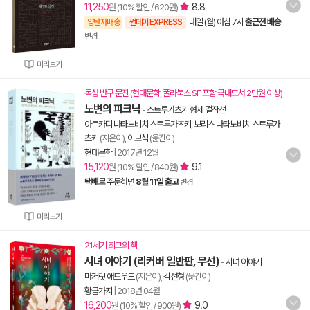
11,250
8.8
원 (10% 할인 / 620원)
내일 (월) 아침 7시
출근전 배송
양탄자배송
썬데이 EXPRESS
변경
미리보기
목성 반구 문진 (현대문학, 폴라북스 SF 포함 국내도서 2만원 이상)
노변의 피크닉
-
스트루가츠키 형제 걸작선
아르카디 나타노비치 스트루가츠키
,
보리스 나타노비치 스트루가
츠키
(지은이),
이보석
(옮긴이)
현대문학
|
2017년 12월
15,120
9.1
원 (10% 할인 / 840원)
택배
로 주문하면
8월 11일 출고
변경
미리보기
21세기 최고의 책
시녀 이야기 (리커버 일반판, 무선)
-
시녀 이야기
마거릿 애트우드
(지은이),
김선형
(옮긴이)
황금가지
|
2018년 04월
16,200
9.0
원 (10% 할인 / 900원)