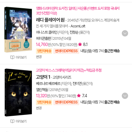
영화·드라마 원작 도서전. 알라딘 사은품 (이벤트 도서 포함 국내서
3만 5천원 이상)
레디 플레이어 원
- 2045년 가상현실 오아시스 게임에 숨겨
진 세 가지 열쇠를 찾아서
-
AcornLoft
어니스트 클라인
(지은이),
전정순
(옮긴이)
에이콘출판
|
2015년 04월
14,760
8.1
원 (10% 할인 / 820원)
내일 (월) 아침 7시
출근전 배송
양탄자배송
썬데이 EXPRESS
변경
미리보기
고양이 박스·스크래쳐(마일리지 차감)+적립금 추첨
고양이 1
-
고양이 시리즈
베르나르 베르베르
(지은이),
전미연
(옮긴이)
열린책들
|
2018년 05월
13,320
7.4
원 (10% 할인 / 740원)
내일 (월) 아침 7시
출근전 배송
양탄자배송
썬데이 EXPRESS
변경
미리보기