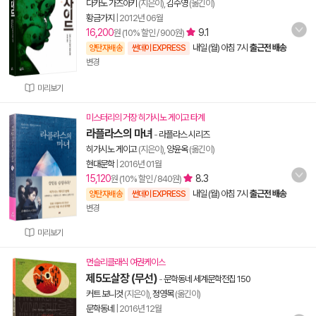
다카노 가즈아키
(지은이),
김수영
(옮긴이)
황금가지
|
2012년 06월
16,200
9.1
원 (10% 할인 / 900원)
내일 (월) 아침 7시
출근전 배송
양탄자배송
썬데이 EXPRESS
변경
미리보기
미스터리의 거장 히가시노 게이고 타계
라플라스의 마녀
-
라플라스 시리즈
히가시노 게이고
(지은이),
양윤옥
(옮긴이)
현대문학
|
2016년 01월
15,120
8.3
원 (10% 할인 / 840원)
내일 (월) 아침 7시
출근전 배송
양탄자배송
썬데이 EXPRESS
변경
미리보기
먼슬리클래식 여권케이스
제5도살장 (무선)
-
문학동네 세계문학전집 150
커트 보니것
(지은이),
정영목
(옮긴이)
문학동네
|
2016년 12월