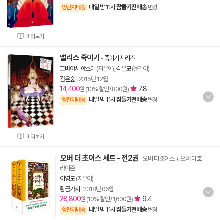
내일 밤 11시
잠들기전 배송
양탄자배송
변경
미리보기
앨리스 죽이기
-
죽이기 시리즈
고바야시 야스미
(지은이),
김은모
(옮긴이)
검은숲
|
2015년 12월
14,400
7.8
원 (10% 할인 / 800원)
내일 밤 11시
잠들기전 배송
양탄자배송
변경
미리보기
오버 더 초이스 세트 - 전2권
- 오버 더 초이스 + 오버 더 호
라이즌
이영도
(지은이)
황금가지
|
2018년 06월
28,800
9.4
원 (10% 할인 / 1,600원)
내일 밤 11시
잠들기전 배송
양탄자배송
변경