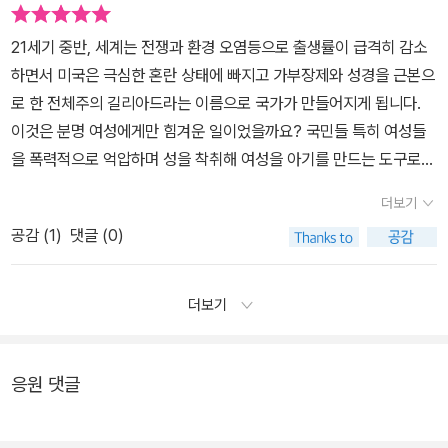
으로 깊게 생각해 볼 수 있는 지점이다. 물론 그 이전에 이런 고민을
해야만 하는 체제를 만든 구조적인 악의 존재와 그 타개를 위해 더욱
21세기 중반, 세계는 전쟁과 환경 오염등으로 출생률이 급격히 감소
치열하게 고민해야겠지만 말이다. 뿐만 아니다. 근본주의 기독교의
하면서 미국은 극심한 혼란 상태에 빠지고 가부장제와 성경을 근본으
극을 실현한 국가답게 길리어드는 다른 종교는 물론 다른 교단이나
로 한 전체주의 길리아드라는 이름으로 국가가 만들어지게 됩니다.
교파까지 모두 교화해야 할 대상이나 적으로 간주하고 관리한다. 폭
이것은 분명 여성에게만 힘겨운 일이었을까요? 국민들 특히 여성들
력과 압제로 기독교 정신을 지킨다니, 허구가 지나쳐도 너무 치나치
을 폭력적으로 억압하며 성을 착취해 여성을 아기를 만드는 도구로
다는 생각이 들기도 하지만, 단순히 이런 생각을 내칠 수만도 없는 이
전락시키는 내용의 책 <시녀 이야기>는 원작 보다 먼저 핸드 메이즈
유는 지금 우리가 처한 기독교의 현실이 길리어드의 그것과 비교해서
더보기
테일 이라는 미드로 인기리에 방영된 오리지널 드라마로 보고 놀랐던
정도만 다를 뿐 본질은 비슷하다는 슬픈 결론에 도달할 수밖에 없기
공감 (
1
)
댓글 (0)
작품입니다. 출산율이 계속 감소 된다면 이라는 가정하에 작품에 몰
때문이다. 폭력을 가장 잘 길들이는 방법 중 하나가 종교다. 이때 종교
입했던 기억이 납니다. 이제 마거릿 애트우드의 원작으로 리투선정1
는 곧 폭력의 다른 이름이 되고 만다. 궁극적으로 개인이나 어떤 특정
00 도서로 읽게 되었습니다. 섬특하고 끔찍한 미래의 이야기 황금가
더보기
한 집단의 사익을 위해 이용되는 모든 것은 그것이 아무리 거룩한 종
지 출판사의 책으로 읽었습니다. 그때 우리가 그렇게 살았던가? 하
교라는 옷을 입고 있다 할지라도 폭력이 된다. 종교를 가진 사람이라
지만 우리는 평상시처럼 살았다. 다들 대개는 그렇기 마련이다. 무슨
면 누구나 개인이나 자신이 속한 집단의 안녕과 평안만을 고려할 게
일이 일어나든 평상시와 다름없이, 심지어 지금도 평상시와 다름없이
응원 댓글
아니라 그 개인과 집단이 속한 더 큰 사회구조를 볼 줄 알아야 한다.
살고 있는 거니까. 우리는 평상시와 다름없이, 무시하며 살았다. 무시
또한 소외된 자, 억눌린 자, 가난한 자와 같은 사회 약자층에 언제나
한다는 건 무지와 달리, 노력해야 하는 일이다. ---p.101 다른 사람