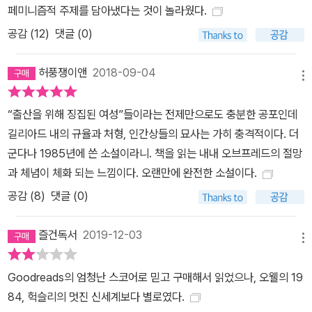
페미니즘적 주제를 담아냈다는 것이 놀라웠다.
공감 (
12
)
댓글 (0)
허풍쟁이앤
2018-09-04
메뉴
“출산을 위해 징집된 여성”들이라는 전제만으로도 충분한 공포인데
길리아드 내의 규율과 처형, 인간상들의 묘사는 가히 충격적이다. 더
군다나 1985년에 쓴 소설이라니. 책을 읽는 내내 오브프레드의 절망
과 체념이 체화 되는 느낌이다. 오랜만에 완전한 소설이다.
공감 (
8
)
댓글 (0)
즐건독서
2019-12-03
메뉴
Goodreads의 엄청난 스코어로 믿고 구매해서 읽었으나, 오웰의 19
84, 헉슬리의 멋진 신세계보다 별로였다.