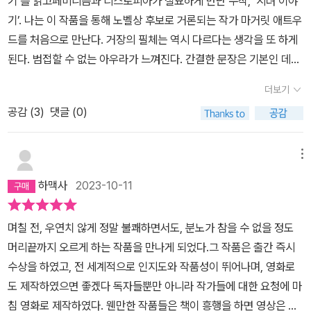
기’를 읽고페미니즘과 디스토피아가 절묘하게 만난 수작, ‘시녀 이야
습니다.그럼에도 끝까지 읽었던 건 아주 희미하더라도 빛을 엿보고
발견된 걸 보면 .. 끔찍하고 무서운 상상이 전개가 된다 ..
기’. 나는 이 작품을 통해 노벨상 후보로 거론되는 작가 마거릿 애트우
싶었기에 호흡을 가다듬으며 마지막 장을 덮었습니다.역시나...조지
드를 처음으로 만난다. 거장의 필체는 역시 다르다는 생각을 또 하게
오웰의 『1984』를 읽을 때도 힘겨웠는데...디스토피아 소설은 나와는
된다. 범접할 수 없는 아우라가 느껴진다. 간결한 문장은 기본인 데다
맞지 않다는 것을, 아니 이런 상황을 마주하고 싶지 않음을 깨닫게 되
풍성한 상상력, 깊은 통찰에서 우러나와 이성과 감성을 모두 깨우는
었습니다.하지만...아이러니하게도 왜 후속작인 『증언들』이 궁금한
더보기
묵직한 음성, 그리고 티 나지 않고 날카로운 뼈를 감춘 채 정확히 급소
건...!​단순히 아이를 낳는 도구였던 여성들.그 기능을 상실했을 때 가
공감 (
3
)
댓글 (0)
를 찌르는 절제미까지. 압도적인 서사보다는 인물의 내면과 그리 특
해졌던 비인간적인 처사.마냥 과거의 일일까? 란 의문이 들었습니다.
별하지 않는 상황을 묘사하는 데에서 고수의 탁월함이 돋보인다. 단
지금의 우리 사회...그렇기에 이 소설에 귀를 기울여야 함은 어쩌면 당
한 권만 읽었을 뿐인데, 저자 이름이 가려진 숱한 글 속에서 나는 마거
연한 이야기였습니다.​그렇지만 이 이야기를 하고, 또 하고, 되풀이할
메뉴
릿 애트우드의 글을 어렵지 않게 찾아낼 수 있을 것만 같다. 실로 놀라
때마다 나는 고통스럽다. 단 한 번만으로도 충분했으니까. 그때도 단
하맥사
2023-10-11
운 작품이다. 그러나, 작품성과 별개로 나는 이 작품을 읽는 내내 불편
한 번으로 충분하지 않았던가? 하지만 나는 이 서글프고 굶주리고 황
했다. 한두 차례 그만둘까 생각도 했었다. 저자 특유의 절제된 문장으
폐하고 절뚝거리고 사지가 절단된 이야기를 계속하려 한다. 왜냐하면
며칠 전, 우연치 않게 정말 불쾌하면서도, 분노가 참을 수 없을 정도
로 표현되는 여성들의 비참함 때문에 그랬고, 비록 허구이지만 가부
그래도 나는 이야기를 당신에게 들려주고 싶기 때문이다. 만에 하나
머리끝까지 오르게 하는 작품을 만나게 되었다.그 작품은 출간 즉시
장제와 근본주의 기독교, 그리고 전체주의 사회의 뿌리 깊은 폭력과
기회가 닿는다면, 미래에든 천국에서든 감옥에서든 지하에서든 다른
수상을 하였고, 전 세계적으로 인지도와 작품성이 뛰어나며, 영화로
거짓 영성 때문에도 그랬다. 남성이자 기독교인이라면 과연 이 작품
어떤 곳에서라도 당신을 만나거나, 당신이 탈출했을 때 내가 당신의
도 제작하였으면 좋겠다 독자들뿐만 아니라 작가들에 대한 요청에 마
을 읽고 나처럼 불편해하지 않을 독자가 있을까 싶다. 일인칭 주인공
이야기를 들어줄 테니까. 미래, 천국, 감옥, 지하, 거기가 어디든 여기
침 영화로 제작하였다. 웬만한 작품들은 책이 흥행을 하면 영상은 잘