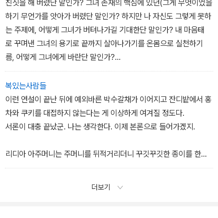
친짓을 해 버렸단 말인가? 그녀 존재의 핵심에 있던(그게 무엇이었을
하기 무언가를 앗아가 버렸단 말인가? 하지만 나 자신도 그렇게 못하
는 주제에, 어떻게 그녀가 버텨나가길 기대한단 말인가? 내 마음태
로 꾸며낸 그녀의 용기로 끝까지 살아나가기를 온몸으로 실천하기
름, 어떻게 그녀에게 바란단 말인가?
모이라가 나처럼 되는 건 싫다. 굴복하고, 순응하고, 근근이 제목숨이
나 연명하게 되는 건 싫다. 결국은 그게 문제다. 나는 모이라에게서 용
복있는사람들
감무쌍함을 기대한다. 허세를 부리고, 영웅적인 행동을 하고,
이런 연설이 끝난 뒤에 예외바른 박수갈채가 이어지고 잔디밭에서 홍
홀홀단신 적진에 뛰어들어 전투를 벌이기를 기대한다.
차와 쿠키를 대접하지 않는다는 게 이상하게 여겨질 정도다.
서론이 대충 끝났군. 나는 생각한다. 이제 본론으로 들어가겠지.
내 걱정은 마.˝ 그녀가 말한다. 내가 하는 생각을 대강 알아차린모양
이다. ‘나 아직 제정신이야. 나야. 보면 알잖아. 어쨌든 이렇게생각
리디아 아주머니는 주머니를 뒤적거리더니 꾸깃꾸깃한 종이를 한
해 봐. 이건 별로 나쁘지 않은걸. 주위에 여자들이 얼마나 많은데 동성
장 꺼낸다. 그녀는 종이를 펼쳐 살펴보면서 지나치게 뜸을 들인다.
애자의 천국이라고 해도 과언이 아니란 말야.˝
그렇게 해서 우리를 길들이고, 자신이 어떤 존재인지 확실히 알게하
더보기
모이라는 이제 나를 놀리고 있다. 자신의 원기를 과시하고 있다.
려는 거다. 말없이 종이의 글을 읽는 자기 모습을 우리가 지켜보게 함
으로써 자신의 특권을 과시하려는 거다.