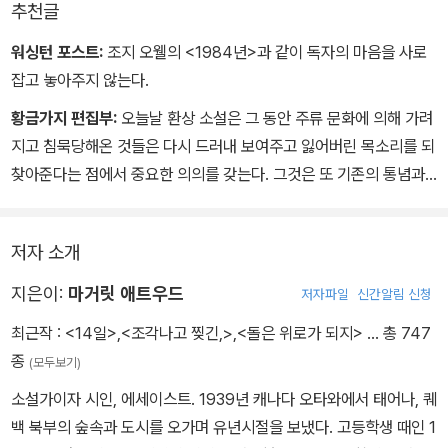
그러자 기분이 좀 나아진다.
추천글
‘그래도 그냥 너를 내버려둬?˝
천박해, 나는 생각한다. 제발 빨리 해치워 버려.
워싱턴 포스트:
조지 오웰의 <1984년>과 같이 독자의 마음을 사로
내버려두냐고? 오히려 나서서 권장한다. 야, 자기네들끼리 여기를 뭐
˝과거에는 실제의 ‘구제‘에 앞서 죄수들이 기소된 범죄의 자세한내역
잡고 놓아주지 않는다.
라고 부르는 줄 알아? ‘이세벨의 집‘이래. 아주머니들이 보기에우리
을 설명하는 절차가 있었습니다. 하지만 우리는 그렇게 공공연한 설
는 어차피 저주받은 존재니까 아예 포기하고 우리가 무슨 죄악을 저
황금가지 편집부:
오늘날 환상 소설은 그 동안 주류 문화에 의해 가려
명을 하면, 특히 TV로 방영할 경우에 예외 없이 모방범죄가폭발적으
지르건 상관도 안 해, 사령관들도 우리가 여가 시간에 하는 일에 대해
지고 침묵당해온 것들은 다시 드러내 보여주고 잃어버린 목소리를 되
로 증가한다는 사실을 알게 되었습니다. 그리하여 우리는이러한 절차
서는 신경 안 쓰고, 오히려 여자들이 여자들을 깔고 누운 풍경은 자극
찾아준다는 점에서 중요한 의의를 갖는다. 그것은 또 기존의 통념과
를 생략하는 것이 모두를 위해 최선의 일이라고 결론 내렸습니
적이라고 한다니까.˝
사회 질서를 초월하는 또 다른 세계와 또 다른 리얼리티를 탐색해 제
다. 더 이상 복잡한 절차 없이 ‘제‘를 진행하겠습니다.˝
˝다른 여자들도 다 그래?˝
시해 준다는 점에서도 우리의 시선을 끈다.
저자 소개
모두들 한꺼번에 웅성웅성 소리를 낸다. 다른 사람들의 범죄는우리들
<환상>은 문학과 인생 모두에게 없어서는 안 되는 필수불가결한 요
끼리의 은밀한 언어였다. 그 내역을 통해 우리는 우리 자신이 어떤 것
지은이:
마거릿 애트우드
저자파일
신간알림 신청
소이다. 우리는 결코 <환상>을 소설이나 인간의 삶에서 배제할 수 없
을 할 수 있는지 이해하기 때문이다. 이건 대중이 호응할 발언이 아니
최근작 :
<14일>
,
<조각나고 찢긴,>
,
<돌은 위로가 되지>
… 총 747
다. <환상>은 리얼리티와 더불어 우주의 근간을 이루고 있는 중요한
었다. 하지만 박수갈채를 만끽하고 있는 듯 눈을 깜박거리며 미소
종
(모두보기)
두 핵심 요소 중 하나이기 때문이다. 사실 꿈과 환상이 배제된 인생이
를 짓고 있는 리디아 아주머니의 얼굴만 봐서는 절대 알 수 없을 것이
란 얼마나 삭막할 것인가?
소설가이자 시인, 에세이스트. 1939년 캐나다 오타와에서 태어나, 퀘
다. 이제 우리는 전부 머리로 다 상상해 내야 한다. 각자 알아서 추정
백 북부의 숲속과 도시를 오가며 유년시절을 보냈다. 고등학생 때인 1
해야만 한다. 첫 번째 여자, 그들이 지금 의자