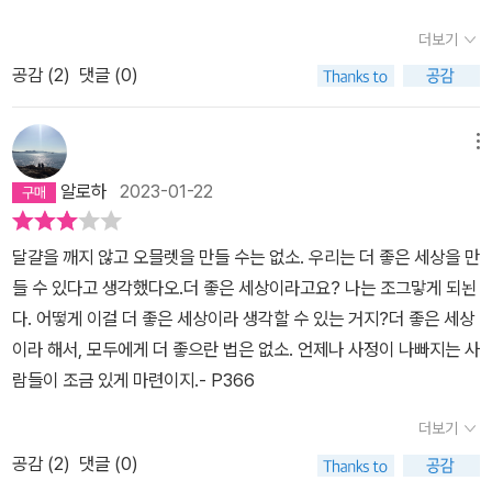
시점으로 서술된 이 작품은 ‘길리어드’라는, 쿠데타로 세워진 가상의
가 아닐 것은 분명하다. 무슨 이야기라도 털어놓다 보면, 적어도 당신
흥행하지 않는 경우가 대다수인데.. 이 작품은 정반대로 더욱더 인지
전체주의 국가에서 ‘시녀’로 살아가다 극적으로 탈출에 성공한 한 여
이 존재한다는 것을, 거기 있어서 내 말을 듣고 있다는 것을, 구체적인
더보기
도를 얻었고, 심지어는 후속을 기다린다는 이야기 전해지기도 하였
성의 기록으로 읽히게 되어 있다 (시녀는 씨받이로 생각하면 된다).
사실로 믿을 수 있다. 이 이야기를 당신한테 털어놓음으로써, 당신이
공감 (
2
)
댓글 (0)
다.​​작품의 제목은 시녀 이야기이며, 이 작품을 집필한 저자는 : 마거릿
작가의 탁월한 설계다. 작품 끝에 놓인 ‘‘시녀 이야기’의 역사적 주
존재할 것을 의지로 명하는 바이다. 나는 이야기한다. 고로 당신은 존
에트 우드이다. 이야기 들어가기 앞서, 저자는 작품을 집필한 계기?
해’에 의하면 작품의 현재는 21세기 말이다. 본문에 해당하는 한 여성
재한다. - page 460 ~ 461​오히려 그녀의 이야기는 책을 덮고 난
알고 싶어 간략하게 조사해 보니, 과거뿐만 아니 지금까지 변화가 없
메뉴
의 기록은 한낱 허구에 불과한 이야기 정도가 아니라 실제 역사학자
후 더 진하게 남았었습니다.
는 문제점 남성 중심적으로 현실이 진행되어가다 보니 아무래도 여성
들이 연구하는 과거 문헌인 셈이다. 물론 이 ‘역사적 주해’ 역시 소설
알로하
2023-01-22
에 대한 차별화, 비화가 심각해졌어, 이러한문제점들이 이 작품을 통
의 일부이기에 모든 게 허구이지만, 저자는 일부러 이런 액자식 구성
해 좀 더 변화했으면 좋겠다는 메시지를 전달하고자 이 작품을 집필
을 십분 활용하여 본문에 허구적 역사성을 부여하는 등 작품의 비중
달걀을 깨지 않고 오믈렛을 만들 수는 없소. 우리는 더 좋은 세상을 만
하였다고 한다.​​이런 깊은 뜻을 깊이 새겨두면서 책을 펼치기 시작하
을 한층 높이는 효과를 톡톡히 해내고 있다. ‘시녀 이야기’ 본문만 읽
들 수 있다고 생각했다오.더 좋은 세상이라고요? 나는 조그맣게 되뇐
였다. 21세기 중반 전쟁으로 인하여 환경오염, 각종 질병, 굶주림으로
고 작품을 다 읽었다고 생각한 독자들은 아마도 책 뒤에 부록처럼 붙
다. 어떻게 이걸 더 좋은 세상이라 생각할 수 있는 거지?더 좋은 세상
인하여 인구뿐만 아니라 출생이 급격기 하락으로 떨어진 미국이 등장
은 ‘역사적 주해’를 접하고는 ‘의외인데?’라는 생각과 함께 이 작품은
이라 해서, 모두에게 더 좋으란 법은 없소. 언제나 사정이 나빠지는 사
하면서 이야기는 시작이 된다.워낙에 도 미국 이런 문제점이 악화하
그저 ‘1984’와 같은 디스토피아 소설 정도에 머물지 않고, ‘안네의 일
람들이 조금 있게 마련이지.- P366
다는 소식을 듣게 된 가부장제와 성경을 근본으로 한 국가인 길리아
기’처럼 한 역사적 인물의 실제 수기인 것 같다는 인상까지 받게 될 것
드가 미국으로 오게 되고, 그로 인하여 시민들을 폭력으로 억압하는
더보기
이다. 허구인 줄 알면서도 이렇게 단 몇 페이지에 불과한 부록 같은 내
반면, 잔인하게 죽이기도 하면서, 특이나 여성들을 여러 계급으로 분
용이 500 페이지의 긴 본문이 가진 뉘앙스와 가치를 배가시키는 상
공감 (
2
)
댓글 (0)
류하여 그들의 성욕을 채우는 놀이 기구로 대우를 하게 되며, 미국 전