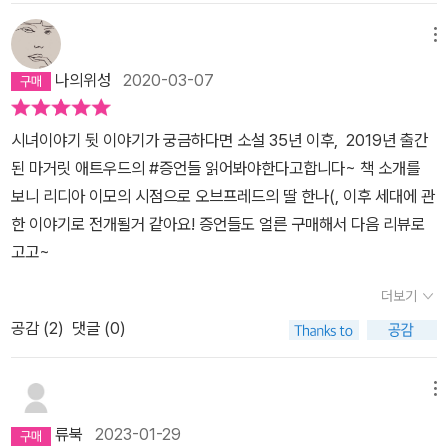
황을 경험하면서 마거릿 애트우드라는 거장의 재간이랄까 솜씨를 충
체가 망하게 될 무렵, 평화롭게 살고 있던 주인공 (오프 브레드)는 그
분히 엿볼 수도 있을 것이다.21세기 중반 무렵, 시대는 잦은 전쟁과
메뉴
들에게 이름과 가족을 빼 기계 되며, 그들의 시녀가 되어 그들의 아이
극에 다른 환경파괴 등으로 종말에 이른다. 이런 혼돈으로 생겨난 균
를 수태하도록 하루도 빠짐없이 수태하도록 강요를 받으며, 비참한
나의위성
2020-03-07
열을 이용하여 쿠데타로 정권을 잡은 전체주의 국가가 바로 ‘길리어
삶을 살아가는 이야기로 끝이 난다.​​이작품을읽고난후 성과권력의어
드’이다. 길리어드의 특징은 크게 두 가지로 묘사된다. 하나는 가부장
두운관계를 거짓없이 정말 섬세하게 잘표현하였으며, 읽는동안 약간
시녀이야기 뒷 이야기가 궁금하다면 소설 35년 이후, 2019년 출간
제, 다른 하나는 근본주의 기독교. 조금 더 작품 속 상황을 잘 표현하
의분노한 장면은 계급을 나누는것도 않좋은것이지만,그로하여금 아
된 마거릿 애트우드의 #증언들 읽어봐야한다고합니다~ 책 소개를
려면 두 단어 앞에 ‘극단적인’이라는 형용사를 붙여야 한다. 페미니즘
이를낳지못하는 여성들과 비여성들에게는 본인들로 못한 독극물폐기
보니 리디아 이모의 시점으로 오브프레드의 딸 한나(, 이후 세대에 관
을 조금이라도 공부한 사람이라면 이 두 단어만으로도 길리어드라는
장소즉 비참하고 침물한 그곳에서 노동을 시키는 장면에서 원낙에 분
한 이야기로 전개될거 같아요! 증언들도 얼른 구매해서 다음 리뷰로
국가의 정체성을 어렵지 않게 짐작할 수 있을 것이다. 길리어드는 여
노치밀하게 올르게하였서, 나도모르게 비속어를 사용하여 책을던지
고고~
성에게서 거의 모든 권리를 빼앗았다. 여성은 소나 말, 혹은 노예, 혹
게되었다.그것도 대중교통에서말이다.아무튼 이러한 문제점들이 국
은 쓰다 가차 없이 버릴 소모품처럼 남성들이 세운 체제에 억눌리고
더보기
내뿐만아니라전세계적으로 해결했으면하고, 가족과 본인의존재를 한
착취당하는 비인격적인 존재로 살아가거나, 사람에게만 고유하게 존
순간에 잃어버리게되면 , 얼마나 비참하고 삶에대한 희망이없을까?
공감 (
2
)
댓글 (0)
재하는 이성과 감성을 거세한 채 한낱 아이나 낳는 기계 따위로 취급
하는생각이들었고, 뭔가 하고싶은 말은 많은데,, 너무나길어것같아
된다. 저항하거나 거역하면 곧바로 처벌이나 처형이 가해지기 때문에
이만 줄이는것이...... 끝으로 책을 좋아하는 독자들에게 이작품을 꼭
죽지 않으려면 체제에 순응해야만 한다. 사람답게 사는 것과 목숨을
메뉴
추천 하고싶은 작품인것같다.​
부지하며 살아가는 것의, 생각하기조차 끔찍한 차이를 철학, 신학적
류북
2023-01-29