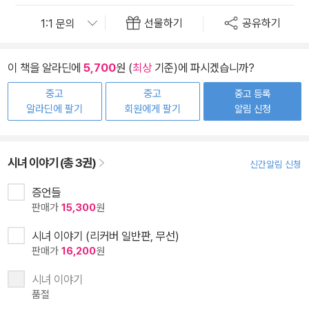
선물하기
공유하기
이 책을 알라딘에
5,700
원 (
최상
기준)에 파시겠습니까?
중고
중고
중고 등록
알라딘에 팔기
회원에게 팔기
알림 신청
시녀 이야기 (총 3권)
신간알림 신청
증언들
판매가
15,300
원
시녀 이야기 (리커버 일반판, 무선)
판매가
16,200
원
시녀 이야기
품절