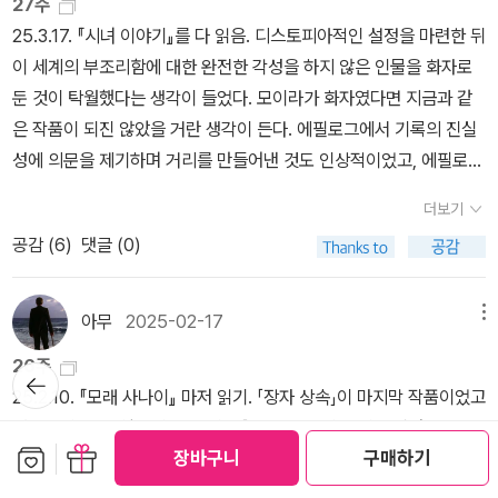
다본 것이다. 물론 이 작품이 예언서가 아니라 어디까지나 소설이기
27주
그동안 남성들의 책만을 읽어왔으니, 앞으로 계속 여성들의 책만을
처리의 일을 하고 심지어 방사능 폐기물 처리를 하게 되면서 죽음이
때문에 그녀의 예상의 정확도를 따질 필요가 전혀 없는 문제이지만,
25.3.17. 『시녀 이야기』를 다 읽음. 디스토피아적인 설정을 마련한 뒤
읽는다 해도 5:5에 이르기에는 많은 시간이 필요할 것이다. 남성 위
점점 다가오는 사형보다 더한 처벌로 여겨집니다. 주인공 오브프레
미국의 지성인 중 하나였던 마거릿 애트우드의 눈에는 미국이 길리어
이 세계의 부조리함에 대한 완전한 각성을 하지 않은 인물을 화자로
주의 사회에서 여성을 발판으로 한 남성 우위 문화의 본질을 꽤 뚫어
드는 한 아이의 엄마이자 한 남자의 아내였던 평범한 여성은 길리아
드로 발전할 조짐이 분명히 있었다고 충분히 짐작할 수 있다. 다행히
둔 것이 탁월했다는 생각이 들었다. 모이라가 화자였다면 지금과 같
본 여성들은 천재다. '천재적인'으로는 부족하다. 그냥 천재다. 그중에
드 정권의 희생자가 되어 피의 상징인 빨간 옷을 입고 자신의 이름도
그런 일이 아직까진 현실에서 벌어지지 않았지만, 트럼프 정권의 끔
은 작품이 되진 않았을 거란 생각이 든다. 에필로그에서 기록의 진실
서도 슐라미스 파이어스톤을 나는 탑티어 중의 하나로 꼽는다. 1970
빼앗기고 아주머니의 감시하에 프레드리라는 사령관의 아이를 낳는
찍했던 지난 5년을 떠올려볼 때 여전히 미국은 그 가능성을 잠재적으
성에 의문을 제기하며 거리를 만들어낸 것도 인상적이었고, 에필로그
년대에 파이어스톤은 이미 이렇게 썼다. ​ 여성 억압의 핵심은 자녀 출
도구로 시녀가 됩니다. 1984, 멋진 신세계를 통해 본 디스토피아의
로 가지고 있다고 보는 게 타당할 것이다. 인문학자들이나 철학자들,
의 세미나에서 길리어드를 다루는 방식에서 역사가 되풀이될 것 같은
산과 자녀 양육의 역할이다. (『성의 변증법』, 109쪽) ​​그렇다. 임신과
작품을 읽어 보았지만 수위가 많이 높은 이 작품은 여성의 성을 다뤘
더보기
혹은 신학자들이 현실을 비판하고 대안을 고찰하는 서적들이 출판계
실낱 같은 불안함이 엄습하게 만드는 것도 오래 기억이 남는다. 『증언
출산, 양육의 과정은 지극히 고단하고 괴로운 시간을 '약속'한다. 덜한
다는 점에서 책을 읽는 내내 심적으로 많이 불편했습니다. 세상 그 어
공감 (
6
)
댓글 (0)
에서는 언제나 끊이지 않는다. 내로라하는 지성인들이 분석하고 나름
들』도 조만간 읽어봐야겠다는 생각이 들었다. 집에는 아직 『눈먼 암
사람이 있고, 잘 참는 사람이 있는 것도 사실이겠지만, 대부분의 경우
디에도 없는 나라 디스토피아의 세계를 건설한 길리아드는 21세기 중
대로의 해결책을 제안하는 책들은 읽어볼 만한 가치가 충분히 있다.
살자』도 있고 『그레이스』도 있지만... 25.3.19. 『겨울의 언어』 2부
에 임신과 출산, 자녀 양육은 여성의 생존과 생활에 지대한 영향을 미
반, 전지구적인 전쟁과 환경 오염, 각종 성질환으로 출생률이 급격히
그러나 그런 책들의 단점은 주로 난해하다는 것이다. 어지간한 인내
읽기. 책에 대한 이야기여서 그런지 1부에 비해 호흡이 짧다. “책은 다
아무
2025-02-17
메뉴
친다. 벗어나는 길은 어디에 있는가. 파이어스톤의 주장은 『페미니즘,
감소하면서 미국은 극심한 혼란 상태에 빠지게 됩니다. 이때를 틈타
력이나 집중력을 가지지 않고서는, 혹은 그런 분야를 읽어온 경험이
른 그 어떤 곳에서도 배울 수 없는 가장 깊은 수준의 경청을 경험할 수
교차하는 관점들』에 이렇게 정리되어 있다. ​ 슐라미스 파이어스톤은
가부장제와 성경을 근본으로 한 전체주의 국가 [길리아드]가 일어나
26주
뒤로가
전무한 사람이라면 책 한 권조차 끝까지 읽어내기 어렵다. 이에 반하
있게 해준다.”(113)는 문장에 잠시 오래 머물렀다. 얼마나 오랫동안
카를 마르크스가 노동자의 해방에 경제적 혁명이 필요하다고 결론지
기
국민들을 폭력적으로 억압하는데, 특히 여성들을 여러 계급으로 분류
25.2.10. 『모래 사나이』 마저 읽기. 「장자 상속」이 마지막 작품이었고
여 ‘시녀 이야기’와 같은 소설은 일반인들에게 친숙하게 다가가 어렵
이런 경청을 하지 못했었는지 생각하며.25.3.21. 『이만큼 가까이』 읽
었던 것과 아주 똑같은 방식으로 여성 해방에 생물학적 혁명이 필요
하여, 교묘하게 통제하고 착취하는 내용입니다. 주인공과 통제 받는
해설까지 마무리함. 세 편 중에는 「장자 상속」이 재미가 떨어진다고
지 않게 읽힐 수 있으며 자연스레 모든 사람의 내면에 있는 철학자와
기. 책을 멀리하다가 다시 돌아올 때 정세랑의 책에 손이 가는 일이 종
보관함담기
선물하기
하다고 결론지었다. 프롤레타리아가 경제적 계급 체계를 타파하기 위
여성들은 길리아드에서 무사히 빠져나와 가족의 품으로 돌아갈 수 있
장바구니
구매하기
생각되었다. 세 편 모두 대체로 ① 초현실적인 현상을 경험하고 혼란
신학자의 자아를 깨우는 역할을 해낸다. 문학이 가진 고유의 힘인 것
종 있다. 몇 년 전 앞부분만 읽고 오랫동안 덮어두었다가 처음부터 읽
해서 생산수단을 장악해야 하는 것과 같이, 여성들은 성적 계급 체계
을까요? 1985년에 출간된 캐나다의 소설가 마거릿 애트우드의 디
에 빠져 주변에 도움을 청하지만 ② 주변 사람들로부터 그건 너의 의