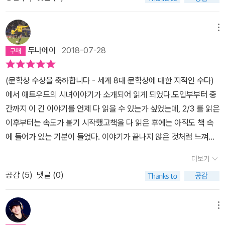
1세기 중반, 전 지구적 전쟁과 환경오염으로 출생률이 급격히 감소하
브프레드고, 여기가 내 살 곳이다.현재를 살아, 현재를 최대한 활용해,
짐도 없는데 대체 무엇을 기대하며 읽어야 할지 모른 채 그냥 읽게 된
면서 미국은 극심한 혼란 상태에 빠지게 됩니다.이때를 틈타 가부장
그게 네가 가진 전부잖아. p250정말이지 맥락이 그 무엇보다 중요하
다. 물론 디스토피아답게 여러 문제점을 지적하고는 있다. 권력과 감
제와 성경을 근본으로 한 전체주의 국가 '길리어드'가 일어나 국민들
메뉴
다. p251삶이 무의미하다는 건 아무 쓸모가 없다는 뜻. 아무런 줄거
시 사회, 권리 및 욕구 억제, 인권 침해, 지식과 정보 제한 등등. 그러
을 폭력으로 억압하는데, 특히 여성들은 여러 계급으로 분류하여 교
리가 없다는 얘기다. p374-#전제정치 #흑백논리의시대 #디스토피
두나에이
2018-07-28
나 이런 문제들은 타 작품에서도 볼 수 있는 다소 식상한 것들이라 차
묘하게 통제하고 착취하기 시작합니다.특히 여자는 아이를 낳는 자궁
아소설 #SF #맨부커상수상작 #요즘핫한책 #책추천 #표지의의미
라리 시녀들의 압제를 좀 더 폭넓게 다뤘으면 어땠을까 싶다. 주인공
의 역할로 가임 여부가 이들의 사회적 위치를 결정하게 됩니다.높은
#표지디자이너👍(여담)표지에 그려진 상징들의 의미를 찾아가면서
(문학상 수상을 축하합니다 - 세계 8대 문학상에 대한 지적인 수다)
의 별다른 액션 없음도 그렇지만 다른 시녀들에 대한 내용과 분량이
직급인 사령관의 '아내'들은 푸른색 계열의 드레스를,'딸'들은 흰색드
읽는 것도 재밌어요.우리나라 책표지가 가장 맘에 드네요.
에서 애트우드의 시녀이야기가 소개되어 읽게 되었다.도입부부터 중
너무도 적어, 몇몇 시녀들만의 이야기처럼 보이기도 한다. 그게 개인
레스를,임신능력이 있는 여자는 '시녀'로 붉은색 드레스에 흰색 가리
간까지 이 긴 이야기를 언제 다 읽을 수 있는가 싶었는데, 2/3 를 읽은
적으로 많이 아쉬웠던 점이다.디스토피아 소설을 좋아하는 내 취향과
개를,임신할 수 없는 여자는 '하녀'로 녹색 드레스를,'아주머니'들은 갈
이후부터는 속도가 붙기 시작했고책을 다 읽은 후에는 아직도 책 속
는 거리가 좀 있었지만 어차피 읽어야 했던 작품이라 뭐. 올해에는 유
색 드레스 등모든 여성들은 색깔로 계급을 알 수 있었습니다.그리고
에 들어가 있는 기분이 들었다. 이야기가 끝나지 않은 것처럼 느껴졌
명했던 작품 위주로 읽을 거라서 분명히 쏘쏘한 작품도 자주 만날 거
세 번의 기회가 주어지는 동안 출산하지 못하면 시녀는 비여성이 되
다.반전이나 충격적인 결말이 있는건 아니지만 후반부에 묘사된 여성
같은데, 그냥 읽었다는 데에 의미를 둬야겠지. 어째 완독에 의미를 두
어 죽음을 담보한 노동현장으로 유배당하게 됩니다.​소설은 시녀 오브
더보기
의 심리와 행동이 내 몸에 스며들어 쉽게 떨쳐낼 수 없었다.한 여자의
는 책이 점점 늘어나는 듯하다. 여튼 무난하게 잘 읽었습니다. 그나저
프레드의 독백으로 이루어져 있었습니다.사랑하는 남편과 딸을 키우
공감 (
5
)
댓글 (0)
내적 변화를 이렇게 멋지게 캐치해가면서, 잘못된 믿음과 권위가 디
나 한국... 괜찮아지겠지?...
며 도서관 사서로 일하며 평화롭게 살던 그녀.하지만 극우성향의 기
스토피아를 만들 수 있다는 그녀의 상상력에 놀라울 뿐이다.그리고 1
독교집단이 쿠데타를 일으켜 세운 길리어드로 모든 것이 변하게 됩니
985년에 이 책이 출판된 되었다는 사실도 그녀의 통찰력에 대해 다
메뉴
다.오브프레드(자신의 이름은 잃어버린 채 사령관 이름으로 프레드의
시 한번 생각하게 만든다.이 책을 좀 더 일찍 만났으면, 애드우트의 열