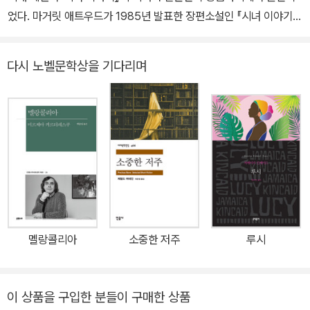
었다. 마거릿 애트우드가 1985년 발표한 장편소설인 『시녀 이야기』
짜 감정, 우리가 닿을 수 있는 유일한 빛. 그게 내가 아는 ‘reflectio
는 출간되자마자 《뉴욕 타임스》, 《워싱턴 포스트》의 베스트셀러에
n’이다. 산문집 《디어 제인 오스틴》이 있고, 옮긴 책으로는 《프랑켄
올라, 수개월 동안 그 자리를 지키면서 애트우드를 일약 화제 작가로
슈타인》, 《시녀 이야기》, 《가재가 노래하는 곳》, 《솔로몬의 노래》,
다시 노벨문학상을 기다리며
급부상시켰다. 발표 당시 이 소설은 여성을 오직 자궁이라는 생식 기
《사악한 목소리》, 《오만과 편견》 등이 있다.
관을 가진 도구로만 본다는 설정 때문에 큰 충격을 불러일으켰으며,
출간한 지 30년이 되어가는 오늘날에 와서는 성과 가부장적 권력의
어두운 이면을 파헤친, 작가의 예리한 통찰력으로 인해 시대를 뛰어
넘는 고전으로 평가받고 있다. 2017년 Hulu 채널을 통해 드라마로
새롭게 선보이며 또다시 주목받았으며, 미국 최대 인터넷 서점인 Am
azon 2017년 차트 1위에 등극하기도 하였다. 2017년에 출간된 『시
녀 이야기』 한정 양장 특별판의 인기에 힘입어 리커버 반양장 일반판
본으로 출간되었다. 21세기 중반, 전지구적인 전쟁과 환경 오염, 각종
멜랑콜리아
소중한 저주
루시
성질환으로 출생률이 급격히 감소하면서 미국은 극심한 혼란 상태에
빠진다. 이때를 틈타 가부장제와 성경을 근본으로 한 전체주의 국가
〈길리아드〉가 일어나 국민들을 폭력적으로 억압하는데, 특히 여성들
이 상품을 구입한 분들이 구매한 상품
을 여러 계급으로 분류하여, 교묘하게 통제하고 착취하기 시작한다.