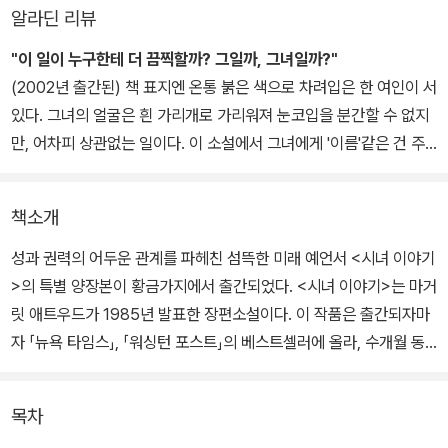
알라딘 리뷰
"이 일이 누구한테 더 끔찍할까? 그일까, 그녀일까?"
(2002년 출간된) 책 표지엔 온통 붉은 색으로 차려입은 한 여인이 서
있다. 그녀의 얼굴은 흰 가리개로 가리워져 눈코입을 분간할 수 없지
만, 어차피 상관없는 일이다. 이 소설에서 그녀에게 '이름'같은 건 주
어지지 않으니까. 이 책은, 현재 혹은 가까운 미래에 (미국을 은유하
는) '길리어드'란 나라에서 있었던 이야기이다. 하나라고 짚어 말할 수
책소개
없는 여러 원인들이 겹치고 겹쳐, 인류에게 끔찍한 재앙이 닥쳐 온다.
대부분의 여성들이 아이를 낳을 수 없는 불임상태에 놓이게 된 것. 그
성과 권력의 어두운 관계를 파헤친 섬뜩한 미래 예언서 <시녀 이야기
러자 국가에서는 임신이 가능한 여성들을 강제로 징집, 관리하고 통
>의 특별 양장본이 황금가지에서 출간되었다. <시녀 이야기>는 마거
제하기 시작한다. 여성들은 신체적 기능에 의해 역할이 규정되고, 필
릿 애트우드가 1985년 발표한 장편소설이다. 이 작품은 출간되자마
요한 곳에 '배급'된다. '하녀', '아주머니', '시녀', '아내' 등등등. 여성들
자 「뉴욕 타임스」, 「워싱턴 포스트」의 베스트셀러에 올라, 수개월 동
에게 개인적 삶은 더이상 허락되지 않는다. 오로지 그녀가 갖고 있는
안 그 자리를 지키면서 애트우드를 일약 화제 작가로 급부상시켰다.
'기능'만이 중시될뿐. 그중에서 빨간 옷을 입는 '시녀'의 이야기가 이
목차
소설의 핵심이다. '시녀'는 출산이 가능한 생식능력을 가진 여성으로,
발표 당시 이 소설은 여성을 오직 자궁이라는 생식 기관을 가진 도구