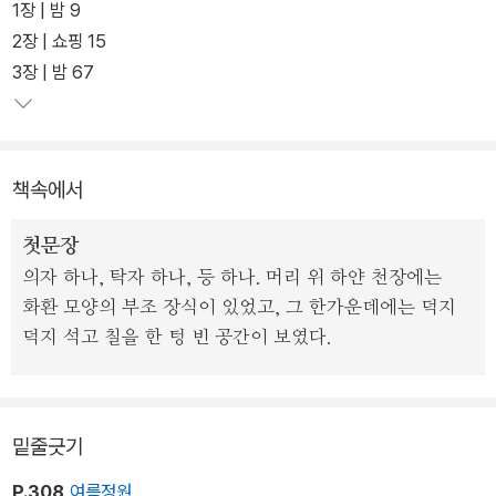
극히 소수에 불과하다. 그녀들은 국가를 지배하는 고위층 부부들에게
로만 본다는 설정 때문에 큰 충격을 불러일으켰으며, 출간한 지 30년
1장 | 밤 9
할당된다. 각 가정에 배치된 그녀들은 그 집의 주인 남자들-'천사'라
이 되어가는 오늘날에 와서는 성과 가부장적 권력의 어두운 이면을
2장 | 쇼핑 15
고 불리는-과 관계를 갖지만, '정부'나 '애인'은 아니다. 말 그대로 '자
파헤친, 작가의 예리한 통찰력으로 인해 시대를 뛰어넘는 고전으로
3장 | 밤 67
궁'만을 임대해주는 것이다. 여성의 목소리로 서술되는 여성들의 삶
평가받고 있다. 최근 Hulu 채널을 통해 드라마로 새롭게 선보이며 또
에 대한 이야기. 그러나 '여성'의 이야기인 동시에 '남성'들에 관한 이
다시 주목받고 있다. 현재(2017년 5월) 미국 최대 인터넷 서점인 A
야기, 아니 '인류 전체'의 미래에 관한 소설이기도 하다. 두 가지 성의
mazon 차트 1위에 등극하였다.
책속에서
결합에 의해 잉태되는 인간은, 필연적으로 자기 안에 남성과 여성의
본질을 모두 지니기 마련인 법이니까. 조지 오웰의 <1984년>처럼
21세기 중반, 전지구적인 전쟁과 환경 오염, 각종 성질환으로 출생률
첫문장
섬뜩하고 암울한 미래상이 세심하게 묘사되지만, 재미있고 어렵지 않
이 급격히 감소하면서 미국은 극심한 혼란 상태에 빠진다. 이때를 틈
의자 하나, 탁자 하나, 등 하나. 머리 위 하얀 천장에는
게 읽힌다. 주인공의 내면 심리를 따라가며 이야기를 전개하되, 낯선
타 가부장제와 성경을 근본으로 한 전체주의 국가 '길리아드'가 일어
화환 모양의 부조 장식이 있었고, 그 한가운데에는 덕지
상황설정에 대한 설명 역시 놓치지 않았기 때문. 또 주인공의 과거 이
나 국민들을 폭력적으로 억압하는데, 특히 여성들을 여러 계급으로
덕지 석고 칠을 한 텅 빈 공간이 보였다.
야기가 중간중간 끼어들면서, 현재의 끔찍한 상황에 대한 인식을 보
분류하여, 교묘하게 통제하고 착취하기 시작한다. 이에 평화롭게 살
다 뚜렷하게 만들어준다. 지은이의 섬세하면서도 건조한 문장이 소설
던 여인 오프브레드는 어느 날 갑자기 이름과 가족을 뺏긴 채 사령관
의 내용과 더없이 잘 어울린다. 다 읽고 났을 때 큰 충격과 정체를 확
의 '시녀'가 되어, 삼엄한 감시 속에 그의 아이를 수태하도록 강요받는
실히 알 수 없는 감정에 사로잡히게 되는, 진짜 작품이라 단언할 수 있
다.
밑줄긋기
는 책.
- 박하영 (2012-07-25)
P.308
여름정원