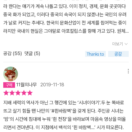
라 한다는 얘기가 계속 나돌고 있다. 이미 정치, 경제, 문화 곳곳마다
중국 화가 되었고, 이러다 중국의 속국이 되지 않겠냐는 국민의 우려
가 날로 커지는 추세다. 한국의 문화산업이 전 세계를 씹어먹는 중이
라지만 국내의 현실은 그야말로 아포칼립스를 향해 가고 있다. 원체
세상만사에 무관심한데다 적당히 먹고살 만하면 그만인 나조차 생계
더보기
문제로 걱정을 안 할 수가 없는 지경이니, 이제 한국도 디스토피아나
공감 (
55
)
댓글 (5)
다름없지 않을까. 하여 이참에 마거릿 여사의 대표작이자 디스토피아
물인 <시녀 이야기>를 읽었다. 유명하다니까 엄청 기대했고만 의외
로 평범해서 적잖이 실망했다. 작품성을 떠나 서술 방식이 별로라서
메뉴
재미를 다 깎아먹었다. 속편인 <증언들>도 이어서 읽으려 했는데 이
11월의나무
2019-11-18
래서는 안되겠는데.지금도 작품의 세계관을 잘 모르겠다. 그래서 다
른 분들의 리뷰를 많이 참고했다. 전쟁이 난 후 길리어드라는 단체가
지배 세력의 역사가 아닌 그 행간에 있는 ‘시녀이야기’.두 눈 똑바로
정권을 잡고서 국민을 힘으로 지배했다. 국가의 출생률이 감소하자
뜨고 살기 힘들 땐 나만의 ‘#흰바람벽’을 갖게 된다. 주인공 시녀는
길리어드는 여성들의 등급을 매겨서 분류한 뒤 시녀들을 출산의 기계
‘밤‘의 시간에 침대에 누워 ‘흰 천장’을 바라보며 마음속 영상을 떠올
로 만든다. 모든 것이 통제된 사회 속에 삼엄한 감시를 받았으며 규정
리면서 견뎌낸다. 이 지점에서 백석의 ‘흰 바람벽...’ 시가 떠오른다.
위반자는 장벽에 매달린 시체가 되어야 했다. 자살할 권한마저도 없