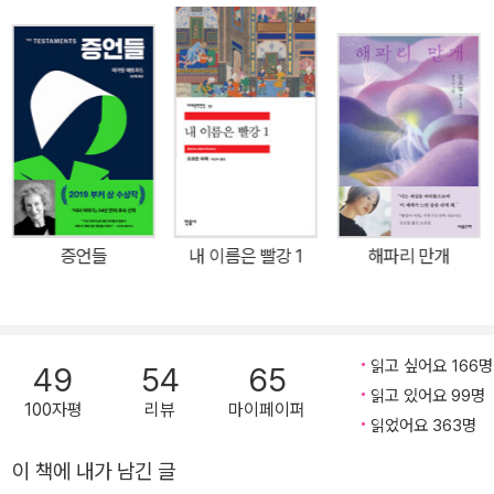
이에 평화롭게 살던 여인 오프브레드는 어느 날 갑자기 이름과 가족
을 뺏긴 채 사령관의 〈시녀〉가 되어, 삼엄한 감시 속에 그의 아이를 수
태하도록 강요받는다.오늘날 환상 소설은 그동안 주류 문화에 가려지
고 침묵당해 온 것들을 다시 드러내 보여주고 잃어버린 목소리를 되
찾아준다는 점에서 중요한 의의를 갖는다. 그것은 기존의 통념과 사
회 질서를 초월하는 또 다른 세계와 또 다른 리얼리티를 탐색하고 제
시해 준다. ― 환상문학전집을 기획하며 , 서울대 영문과 김성곤 교수
<환상>은 <현실>과 더불어 문학, 아니 삶의 중요한 두 가지 구성 요
증언들
내 이름은 빨강 1
해파리 만개
소이다. 인간은 눈을 들어 경이로운 세계를 바라보고, 미지의 것을 상
상하고 꿈꾸며 살아왔으며, 현실에 대한 날카로운 인식과 그 현실을
넘어서려는 초월 의지가 서로 어우러지면서 새로운 미래를 만들어왔
다. 언뜻 보면 <환상>은 백일몽처럼 헛된 것이지만 실제로는 비루한
읽고 싶어요 166명
49
54
65
현재와는 또 다른 현실을 만들어내는 능력이다. 그리고 작가들은 유
읽고 있어요 99명
100자평
리뷰
마이페이퍼
난히 예민한 환상의 더듬이를 가지고 또 다른 미래를 꿈꾸는 사람들
읽었어요 363명
이라 할 수 있다. 근대 이후 한국 문학은 오랫동안 환상이 결핍된 상태
이 책에 내가 남긴 글
의 문학을 제일로 여겨왔다. 이성 중심의 계몽주의적 문학이 한국 문