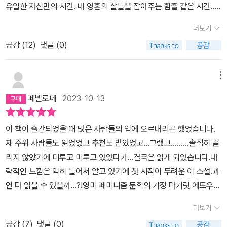
유일한 자신만의 시간. 내 영혼의 살들을 잡아주는 힘줄 같은 시간...
는 이들의 이야기는 오늘날 독자들에게 무엇을 경고하는가.기존의 많
그 시간을 포기했다면 이 이야기는 성립되지 않았겠지?.⟪ #1984 ⟫
은 리뷰가 있으므로 나는 비평만 적겠다. 천천히 읽었는데도 좀처럼
더보기
가 연상되는 소설.-🔖이렇게 유효한 사람들이 널려 있는 들판을 지나
배경과 사태가 파악이 어려웠다. 많은 독자들의 평이 갈린 걸 봐서는
공감 (
12
)
댓글 (0)
나는 내 길을 찾아가야만 한다. 매일매일, 무슨 수를 써서라도. 나는
꼭 개인의 집중력 탓만은 아닌 듯. 먼저 이 책의 독특한 진행 구조부터
그런 구분들을 하느라 대단한 노력을 쏟아붓는다. 구분하고 분별할
말하자면 일반 디스토피아 소설들이 현실을 말함으로써 과거가 어땠
필요가 있다. 마음속에선 아주 확실하게 해 둘 필요가 있다. p65나는
메뉴
는지를 상상하게 만드는 반면, <시녀 이야기>는 과거를 회상함으로
무엇이든 절대로 그리 순순히 내주지 않을 테다. p65예사라는 건, 여
써 바뀐 현실을 비교하게 만든다. 또한 시녀들의 절대복종과 담담한
페넬로페
2023-10-13
러분이 익숙해져 있다는 뜻이야. (...) 지금은 보통으로 보이지 않을지
태도를 보고 있으면 한참 잘못된 현실이 그리 숨 막히게 느껴지지가
몰라도, 시간이 지나면 그렇게 될 게야. 예사가 될 거야. p65내게 필
않는다. 게다가 사건보다도 주인공의 내면 설명 위주로 흘러가서 답
이 책이 출간되었을 때 많은 사람들의 입에 오르내리곤 했었습니다.
요한 건 올바른 시각이다. 액자 하나와 평면 위에 배열된 형상들을 통
답한 진도와 전개를 보여준다. 아무리 일인칭 시점이라도 주인공만
제 주위 사람들도 읽었었고 추천도 받았었고...그랬고.........솔직히 끌
해 만들어진 깊이의 환영. 원근법이 필요하다. 그렇지 않으면 고작해
조명한다면 상대적으로 세계관의 입체감이 떨어져 독자가 인지해야
리지 않았기에 미루고 미루고 있었다가...결국은 읽게 되었습니다.대
야 2차원뿐일 테니. 원근법이 없으면 벽애 부딪혀 납작하게 으깨진
할 사태의 심각성을 놓치게 된다. 그런 이유들이 독자가 작품에 확 와
략적인 느낌은 익히 들어서 알고 있기에 첫 시작이 두려운 이 소설.과
얼굴로 살야아 할 것이다. p249이 순간만을 살아야 한다. 결코 머물
닿지 못하게끔 방해한다. 이렇듯 문학을 작품성으로만 승부 보려는
연 다 읽을 수 있을까...?!​영미 페미니즘 문학의 거장 마거릿 에트우드
고 싶지 않은 이 순간만을.하지만 어차피 나는 이 순간 속에 있고, 탈
건 상당한 리스크가 따른다.주인공도 이건 뭔가 잘못됐다고 생각하지
의 대표작!​전체주의사회 속에 갇혀버린 한 여성의 독백을 통해성과
출구는 없다. 시간은 덫이고, 나는 갇혀 옴짝달싹도 하지 모산다. 내
더보기
만 복종 외에 할 수 있는 게 없으므로 그저 생각에만 머무르고 있다.
권력의 어두운 관계를 파헤친섬뜩한 디스토피아 소설​『시녀 이야기』2
비밀 이름과 과거로 향하는 길은 모두 잊어야 한다. 내 이름은 이제 오
그런 상태로 분위기가 고조됨 없이 흘러간다. 판이 커지거나 뒤집어
공감 (
7
)
댓글 (0)