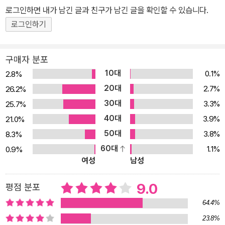
로그인하면 내가 남긴 글과 친구가 남긴 글을 확인할 수 있습니다.
학의 주류를 이루어왔으며, 그것은 문학을 과도하게 현실에 얽매어
로그인하기
버렸다. 특히 1980년대에는 문학이 현실에 기울어지면서 미적 자율
성을 잃어버린 채 표류했다. 1990년대 문학은 내적 성찰에 몰두하면
서 미적 자율성을 회복하고, 그에 따라 마음의 움직임이 기록하는 또
구매자 분포
다른 현실을 상당히 회복했다. 그러나 아직 한국 문학은 그다지 비루
10대
0.1%
2.8%
한 현실에서 자유롭지 않으며, 상상력을 종횡무진으로 사용하는, 자
20대
2.7%
26.2%
유롭고 활달한 이야기의 세계로 나아가지 못하고 있다. (주)황금가지
30대
3.3%
25.7%
는 그동안 지속적으로 현실 바깥의 또 다른 현실을 다루는 문학 행위
40대
3.9%
21.0%
에 관심을 기울여 왔다. 드래곤라자와 반지의 제왕 등의 판타지 소설
50대
3.8%
8.3%
과 셜록 홈즈 전집, 아르센 뤼팽 전집, 애거서 크리스티 전집 등의 추
60대
1.1%
0.9%
리 소설 들을 통해 황금가지는 문학 독자들에게 새로운 읽기의 즐거
여성
남성
움을 선사해 왔다.
9.0
평점 분포
64.4%
23.8%