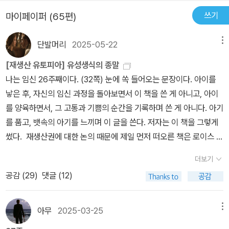
눈을 돌려야 한다. 내가 사탄이라도 개인을 일일이 건드리기보다는
들을 생각해 본다. 밖에 있는 사람들, 여기 내가 이렇게 복에 겨운 삶
비교할 수 없이 커다란 물인 국가나 사회를, 그리고 그 국가나 사회를
쓰기
마이페이퍼 (65편)
을 누리고 있는 이곳은 국가의 심장부다. ---p.117 나는 정숙과 기
잡고 있는 이데올로기나 그들에게 당위성을 부여해주는 어떤 정신
품의 화신이 아니라 치욕과 굴욕의 상징이다. 이보다 더 참혹한 기분
(이를테면 자본주의 정신)을 건드릴 것이고, 여성으로 대표되는 약자
단발머리
2025-05-22
메뉴
이 되어야 하는데. 하지만 나는 고요하고, 차분하고, 이렇게 무심할 수
층은 언제나 짓밟아도 되는 것처럼 사회 분위기를 조장할 것이다. 그
[재생산 유토피아] 유성생식의 종말
가 없다. 그 치들이 너를 짓밟게 내버려두지 마라. 이 말을 혼자 되풀
게 모든 자를 타락시키고 망하게 할 가장 효과적인 방법이기 때문이
나는 임신 26주째이다. (32쪽) ​눈에 쏙 들어오는 문장이다. 아이를
이하지만, 아무런 감흥이 없다. ---p.502 탁한 황갈색 옷을 입은 일
다. 이 작품은 비록 시녀로 살다가 탈출한 한 여성의 수기로 읽도록 설
낳은 후, 자신의 임신 과정을 돌아보면서 이 책을 쓴 게 아니고, 아이
종의 여성 감시원 리디아 아주머니라고 불리우는 이 사람 시녀들을
계되어 있지만, 독자들은 비단 여성의 인권 정도에 머물지 말고 사회
를 양육하면서, 그 고통과 기쁨의 순간을 기록하며 쓴 게 아니다. 아기
감시하고 통솔하고 통제하는 역할을 담당하는 이 사람 과거의 상처
모든 약자층까지 확장하여 이 작품의 의미를 해석하면 좋을 듯하
를 품고, 뱃속의 아기를 느끼며 이 글을 쓴다. 저자는 이 책을 그렇게
때문인지 충직한 개가 생각납니다. 길리아드에서는 여성들을 가임 능
다. 직접적인 언급은 없지만 군데군데 드러나는 간접적인 증거와 정
썼다. ​​ 재생산권에 대한 논의 때문에 제일 먼저 떠오른 책은 로이스 로
력에 따라 계급으로 나누는데 지배계급의 배우자 아내, 지배층의 아
황으로 미루어보아 길리어드는 미국을 지칭한다고 보는 게 타당하다.
리의 『더 기버』, 『시녀 이야기』, 그리고 이 책에 소개된 『멋진 신세계』
이를 생산하기 위한 여자는 시녀, 레드 센터에서 시녀들를 교육하는
마거릿 애트우드의 미국에 대한 비판 의식을 엿볼 수 있는 부분이다.
더보기
이다. 저자가 묻는다. ​왜 사람들은 인공 자궁으로 인해 자녀를 공동으
사람은 아주머니라고 불리고, 아이를 가질 수 없는 여자들은 집안일
이 작품이 쓰인 해가 1985년이니 당시 미국은 공화당 소속인 로널드
공감 (
29
)
댓글 (12)
로 양육하는 페미니즘적 유토피아보다 권위주의적 디스토피아를 더
을 하는 하녀, 정권에 반항하는 여성과 아이를 낳지 못하는 나이든 여
레이건 대통령이 재임을 시작했던 시기다. 예상컨대 마거릿 애트우드
쉽게 상상할까? (29쪽) ​왜 그럴까. 재생산권이 여성의 특권이 아닌
성은 비여성으로 구분되어 독극물 폐기 장소인 콜로니로 끌려가서 병
는 레이건 대통령의 초임 정권 하에서 길리어드를 본 것 같다. 가부장
한계가 분명하다면, 왜 새로운 세계로 나아가는데 주저하게 되는 걸
에 걸려 죽을 때까지 노동을 하게 됩니다. 콜로니에 갇힌 사람들은 남
아무
2025-03-25
메뉴
제와 근본주의 기독교가 판을 치며 파국을 맞이할 미국의 미래를 내
까. ​​페미니즘을 읽어가면서 아무래도 여성들의 책을 많이 읽게 된다.
녀구분없이 모두 회색드레스를 입고 강제노동, 고된 농사일, 쓰레기