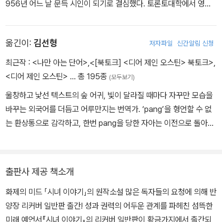
우리는 그러한 환상의 중요성을 배제하고 무시해 온 종래의 문학관에
956년 어느 날 문득 시인이 되기로 결심했다. 토론토대학에서 영문
문제를 제기하며, 환상 소설의 새로운 가능성에 주목한다. 만일 그 동
학 학사학위를, 하버드대학교에서 석사학위를 받았다. 1961년 자비
안 가려져왔고 침묵당해 온 환상이 사실은 리얼리티만큼 강력하고 중
로 첫 시집을 출간하고, 이어 1964년 펴낸 시집 《서클 게임》으로 캐
옮긴이:
김선형
저자파일
신간알림 신청
요한 것이라면, 환상 소설은 분명 새로운 문학적 주제-즉 새로운 작가
나다연방총독상을 수상했다. 그 후 꾸준히 시를 발표해 열다섯 권이
와 독자-를 탄생시킬 것이다. 이제 관습의 벽에 갇혀있기를 거부하는
넘는 시집을 펴냈다. 대표적인 소설로는 《시녀 이야기》(1985), 《그
최근작 :
<나만 아는 단어>
,
<[북토크] <디어 제인 오스틴> 북토크>
,
새로운 작가들과 독자들은 환상 소설을 통해 그 동안 닫혀 있었던 소
레이스》(1996), 《눈먼 암살자》(2000), 《증언들》(2019) 등이 있
<디어 제인 오스틴>
… 총 195종
(모두보기)
설 장르의 문을 활짝 열어놓게 될 것이다.
다. 두 번의 부커상을 비롯해, 아서클라크상, 프란츠카프카상, 미국P
울창하고 낯선 텍스트의 숲 어귀, 빛이 달라질 때마다 자꾸만 모습을
EN협회평생공로상 등을 받았다.
바꾸는 외국어를 더듬고 어루만지는 번역가. ‘pang’을 형언할 수 없
는 환상통으로 감각하고, 한번 pang을 당한 자아는 이전으로 돌아갈
수 없다고 믿는다. ‘Poignant’은 pang이 꿰뚫고 지나간 자리에서 가
라앉는 어떤 찬란한 사무침의 형용사. 우리에게 앎을 주고 깨달음을
주지만 또한 우리를 찌르고 상처입히고 관통하는 문학 같은. 감춰뒀
출판사 제공 책소개
던 의미를 급작스럽게 드러낸 단어로는 ‘Bless’가 있다. 축복의 빛깔
화제의 미드 「시녀 이야기」의 원작소설 많은 독자들의 요청에 의해 반
은 무얼까? 무구한 폭포수의 물방울도, 함부로 바다에 엎질러진 유독
양장 리커버 일반판 출간! 성과 권력의 어두운 관계를 파헤친 섬뜩한
한 유막도, 특별한 빛이 비추는 어느 순간에는 ‘iridescent’하다고 말
미래 예언서『시녀 이야기』의 리커버 일반판이 황금가지에서 출간되
하고 싶다. 허구 속의 타자가 자신의 거울이 되었을 때 터져 나오는 진