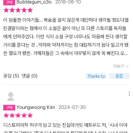
시녀는 '오브프레드'가 됩니다. 하지만 'of Fred'는 'off red'로 해석
Bubblegum_o3o
2018-08-10
광적인 팬이 되었을텐데. 물론 지금 열광적인 팬이 되었지만.... 늦게
될 수 있음에...)로 살아가면서 그저 버티며 살아남아 언젠간 자신이
읽는게 아쉽기만 하다.그리고 이 책을 다시 한번 더 읽고 싶다.
알고 있는 이야기를 다른 이에게 전하겠다고, 그러니 평상시와 다름
이 암울한 이야기들... 목숨을 끊지 않은게 대단하다 생각될 정도다열
없이 무시하며 살아간다고...​어쩌면 이 모든 일은 통제의 문제가 아닐
린결말이라는 점에서 이 소설은 끝이 아닌 또 다른 스토리를 독자들
지 모른다. 누가 누구를 소유하고, 누가 누구한테 어떤 짓을 해도, 심
에게 던져주었다. 이런 식의 소설 구성 너무나도 마음에 든다 생각할
지어 살인을 해도 벌을 받지 않아도 된다던가 하는 그런 문제가 아닐
거리를 준다는 것 ..약자와 약자끼리는 참 대립하기가 쉽다 밀고가 됐
지 모른다. 누구는 앉을 수 있고 누구는 꿇어앉거나 일어서거나 다리
든 혐오가 됐든. 가해자들은 그 속에서 아무렇지 않게 쏙 빠진다.오브
를 활짝 벌리고 드러누워야 한다는 문제가 아닐지 모른다. 진짜 문제
프레드가 사령관에게는 동정이 간다고 한 대목이 그렇다. 저 끔찍한
더보기
는 누가 누구한테 어떤 짓을 저질러도 용서받을 수 있다는 것일지도
디스토피아를 만들어낸 장본인을 소설 후반부에선 동정하고 있다 (사
모른다. 결국 다 마찬가지라는 말만큼은 절대 내 앞에서 하지 마라. -
공감 (
5
)
댓글 (0)
실 가장 증오해야 할 대상임에도 불구하고)그에 반해 이 시스템의 가
page 235​그렇기에 오브프레드는 탈출을 결심하게 됩니다.벗어난다
장 큰 피해자인 주인공과 같은 여성들, 세레나 조이 혹은 권력에 기생
고 해서 암흑일지 빛일지도 모르는 상황 속에 그녀는 어떻게 될까...​그
해 살아가는 아주머니들에 대한 적대감은 꽤나 노골적이다진짜 적은
메뉴
래서 나는 차에 오른다. 그 속에서 기다리고 있는 암흑으로 아니 어쩌
숨겨져 있다는 것을 다시 한번 느끼게 된 구절이었다또한 모든 것을
Youngwoong Kim
2024-07-30
면 빛으로 - page 508​부디 마지막 순간까지 함께 읽어가 보시길...​
빼앗긴 여성약자들은 약점을 쥐고 흔들기 너무 쉽다는 것을 느꼈다
솔직히 읽기 힘겨웠습니다.독백으로 이루어진, 그리고 그녀가 처한
너무 생생하게 느껴서 눈물이 날 정도였다 ..오브프레드가 잘 살아남
디스토피아적 허구가 담고 있는 진실마거릿 애트우드 저, ‘시녀 이야
상황이, 거북하면서 도통 희망이 보이지 않아 도중에 포기하고 싶었
았길 바라지만 녹음테이프가 영국이 아닌 예전 길리어드 도시 내에서