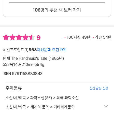
9
100자평 49편
리뷰 54편
세일즈포인트
7,868
여성문학 주간 9위
원제 The Handmaid's Tale (1985년)
532쪽
140*210mm
594g
ISBN 9791158883843
주제분류
신간알림 신청
소설/시/희곡
>
과학소설(SF)
>
외국 과학소설
소설/시/희곡
>
세계의 문학
>
기타세계문학