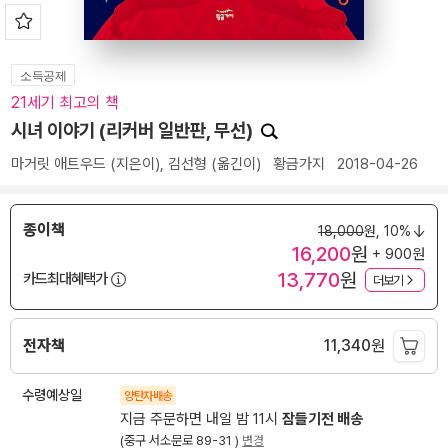
소득공제
21세기 최고의 책
시녀 이야기 (리커버 일반판, 무선)
마거릿 애트우드
(지은이),
김선형
(옮긴이)
황금가지
2018-04-26
종이책
18,000
원,
10%
16,200
원
+ 900원
13,770
원
카드최대혜택가
더보기
전자책
11,340
원
수령예상일
양탄자배송
지금 주문하면 내일 밤 11시
잠들기전 배송
(중구 서소문로 89-31 )
변경