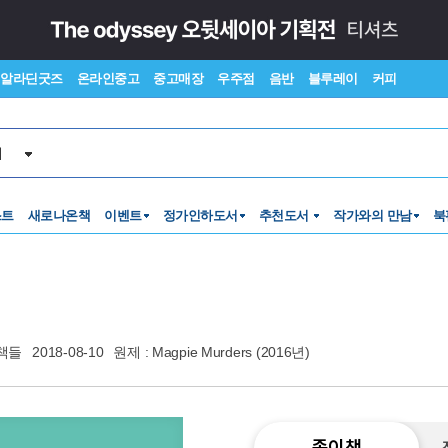
알라딘굿즈
온라인중고
중고매장
우주점
음반
블루레이
커피
서
스트
새로나온책
이벤트
정가인하도서
추천도서
작가와의 만남
북
책들
2018-08-10
원제 : Magpie Murders (2016년)
종이책