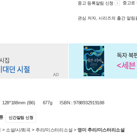
중고로
중고 등록알림 신청
관심 저자, 시리즈의 출간 알
128*188mm (B6)
677g
ISBN : 9788932919188
류
신간알림 신청
서
>
소설/시/희곡
>
추리/미스터리소설
>
영미 추리/미스터리소설