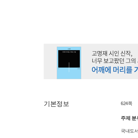
기본정보
624쪽
주제 분
국내도