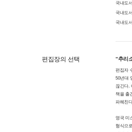
국내도
국내도
국내도
편집장의 선택
"추리
편집자 
50년대
끊긴다.
책을 출
파헤친다
영국 미
형식으로