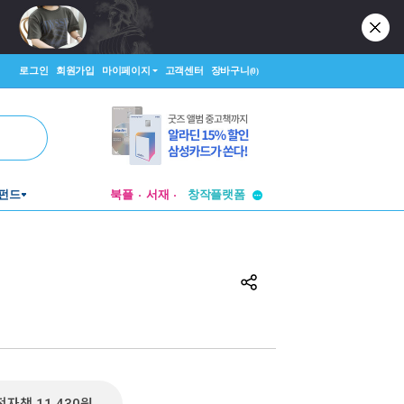
로그인
회원가입
마이페이지
고객센터
장바구니
(0)
투비컨티뉴드
펀드
북플
서재
창작플랫폼
투비컨티뉴드