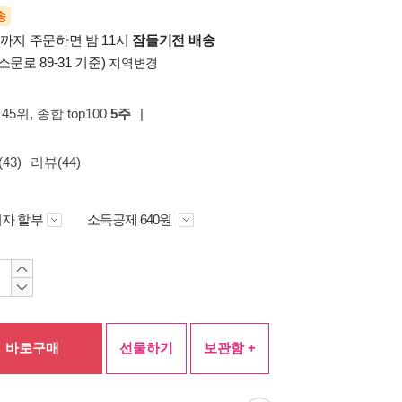
송
시까지 주문하면 밤 11시
잠들기전 배송
소문로 89-31 기준)
지역변경
45위
, 종합 top100
5주
|
43)
리뷰(44)
자 할부
소득공제 640원
바로구매
선물하기
보관함 +