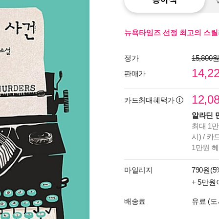
뉴욕타임즈 선정 최고의 스릴러
정가
15,800
14,2
판매가
12,0
카드최대혜택가
알라딘 
최대 1만
시) / 
1만원 
마일리지
790원(5
+ 5만원
배송료
유료 (도