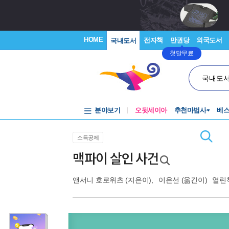
HOME
전자책
만권당
외국도서
국내도서
첫달무료
국내도
분야보기
오뒷세이아
추천마법사
베
소득공제
맥파이 살인 사건
앤서니 호로위츠
(지은이),
이은선
(옮긴이)
열린