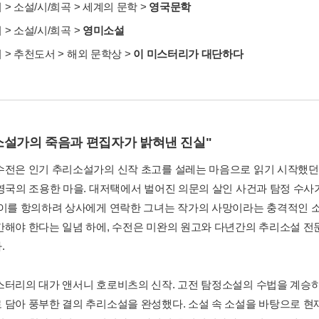
서
>
소설/시/희곡
>
세계의 문학
>
영국문학
서
>
소설/시/희곡
>
영미소설
서
>
추천도서
>
해외 문학상
>
이 미스터리가 대단하다
소설가의 죽음과 편집자가 밝혀낸 진실"
수전은 인기 추리소설가의 신작 초고를 설레는 마음으로 읽기 시작했던 
 영국의 조용한 마을. 대저택에서 벌어진 의문의 살인 사건과 탐정 수
 이를 항의하려 상사에게 연락한 그녀는 작가의 사망이라는 충격적인 소
간해야 한다는 일념 하에, 수전은 미완의 원고와 다년간의 추리소설 전
.
스터리의 대가 앤서니 호로비츠의 신작. 고전 탐정소설의 수법을 계승
 담아 풍부한 결의 추리소설을 완성했다. 소설 속 소설을 바탕으로 현