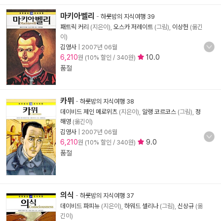
마키아벨리
-
하룻밤의 지식여행 39
패트릭 커리
(지은이),
오스카 저레이트
(그림),
이상헌
(옮긴
이)
김영사
|
2007년 06월
6,210
10.0
원 (10% 할인 / 340원)
품절
카뮈
-
하룻밤의 지식여행 38
데이비드 제인 메로위츠
(지은이),
알랭 코르코스
(그림),
정
해영
(옮긴이)
김영사
|
2007년 06월
6,210
9.0
원 (10% 할인 / 340원)
품절
의식
-
하룻밤의 지식여행 37
데이비드 파피뉴
(지은이),
하워드 셀리나
(그림),
신상규
(옮
긴이)