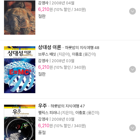
김영사
|
2008년 04월
6,210
원 (10% 할인 / 340원)
절판
상대성 이론
-
하룻밤의 지식여행 48
브루스 배싯
(지은이),
이충호
(옮긴이)
김영사
|
2008년 03월
6,210
원 (10% 할인 / 340원)
절판
우주
-
하룻밤의 지식여행 47
펠릭스 피러니
(지은이),
이충호
(옮긴이)
김영사
|
2008년 03월
6,210
원 (10% 할인 / 340원)
품절