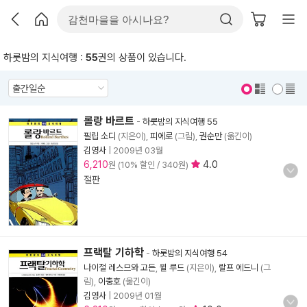
하룻밤의 지식여행 :
55
권의 상품이 있습니다.
표지 보기
표지 안보기
롤랑 바르트
-
하룻밤의 지식여행 55
필립 소디
(지은이),
피에로
(그림),
권순만
(옮긴이)
김영사
|
2009년 03월
6,210
4.0
원 (10% 할인 / 340원)
절판
프랙탈 기하학
-
하룻밤의 지식여행 54
나이절 레스므와 고든
,
윌 루드
(지은이),
랄프 에드니
(그
림),
이충호
(옮긴이)
김영사
|
2009년 01월