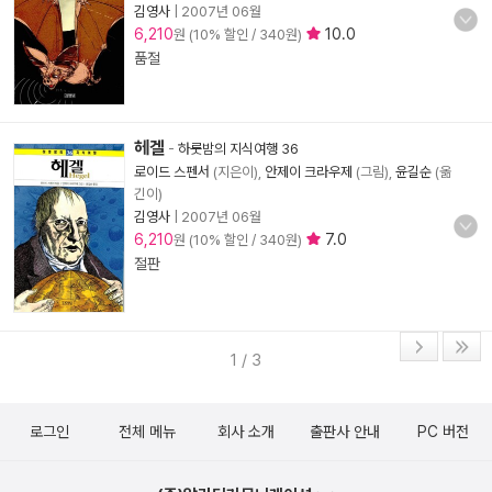
김영사
|
2007년 06월
6,210
10.0
원 (10% 할인 / 340원)
품절
헤겔
-
하룻밤의 지식여행 36
로이드 스펜서
(지은이),
안제이 크라우제
(그림),
윤길순
(옮
긴이)
김영사
|
2007년 06월
6,210
7.0
원 (10% 할인 / 340원)
절판
1 / 3
로그인
전체 메뉴
회사 소개
출판사 안내
PC 버전