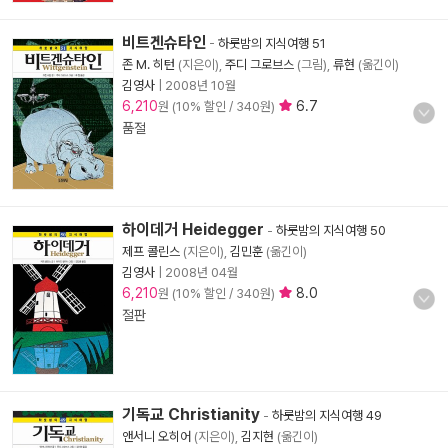
비트겐슈타인
-
하룻밤의 지식여행 51
존 M. 히턴
(지은이),
주디 그로브스
(그림),
류현
(옮긴이)
김영사
|
2008년 10월
6,210
6.7
원 (10% 할인 / 340원)
품절
하이데거 Heidegger
-
하룻밤의 지식여행 50
제프 콜린스
(지은이),
김민훈
(옮긴이)
김영사
|
2008년 04월
6,210
8.0
원 (10% 할인 / 340원)
절판
기독교 Christianity
-
하룻밤의 지식여행 49
앤서니 오히어
(지은이),
김지현
(옮긴이)