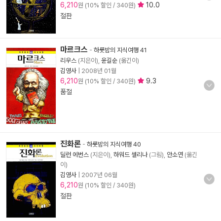
6,210
10.0
원 (10% 할인 / 340원)
절판
마르크스
-
하룻밤의 지식여행 41
리우스
(지은이),
윤길순
(옮긴이)
김영사
|
2008년 01월
6,210
9.3
원 (10% 할인 / 340원)
품절
진화론
-
하룻밤의 지식여행 40
딜런 에번스
(지은이),
하워드 셀리나
(그림),
안소연
(옮긴
이)
김영사
|
2007년 06월
6,210
원 (10% 할인 / 340원)
절판