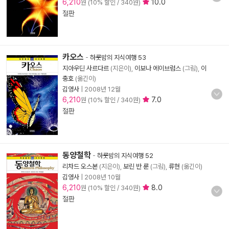
6,210
10.0
원 (10% 할인 / 340원)
절판
카오스
-
하룻밤의 지식여행 53
지아우딘 사르다르
(지은이),
이보나 에이브럼스
(그림),
이
충호
(옮긴이)
김영사
|
2008년 12월
6,210
7.0
원 (10% 할인 / 340원)
절판
동양철학
-
하룻밤의 지식여행 52
리차드 오스본
(지은이),
보린 반 룬
(그림),
류현
(옮긴이)
김영사
|
2008년 10월
6,210
8.0
원 (10% 할인 / 340원)
절판