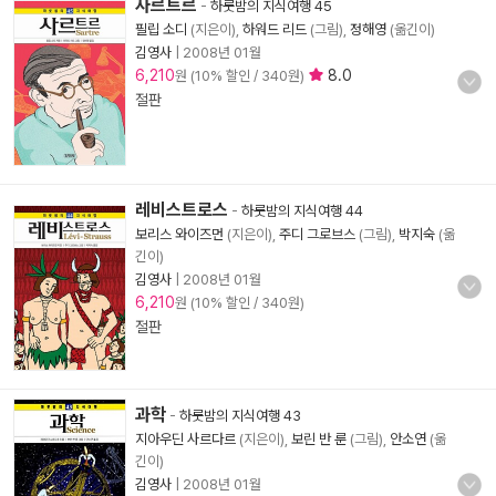
사르트르
-
하룻밤의 지식여행 45
필립 소디
(지은이),
하워드 리드
(그림),
정해영
(옮긴이)
김영사
|
2008년 01월
6,210
8.0
원 (10% 할인 / 340원)
절판
레비스트로스
-
하룻밤의 지식여행 44
보리스 와이즈먼
(지은이),
주디 그로브스
(그림),
박지숙
(옮
긴이)
김영사
|
2008년 01월
6,210
원 (10% 할인 / 340원)
절판
과학
-
하룻밤의 지식여행 43
지아우딘 사르다르
(지은이),
보린 반 룬
(그림),
안소연
(옮
긴이)
김영사
|
2008년 01월