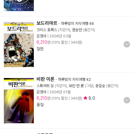
보드리야르
-
하룻밤의 지식여행 46
크리스 호록스
(지은이),
권순만
(옮긴이)
김영사
|
2008년 03월
6,210
원 (10% 할인 / 340원)
절판
비판 이론
-
하룻밤의 지식여행 42
스튜어트 심
(지은이),
보린 반 룬
(그림),
윤길순
(옮긴이)
김영사
|
2008년 01월
6,210
8.0
원 (10% 할인 / 340원)
품절