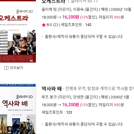
오케스트라
클라시커 50 17
ㅣ
울리케 팀
(지은이),
이용숙
(옮긴이) |
해냄
| 2006년 10월
16,200원
18,000
원 →
(
할인), 마일리지
원
10%
900
8.0
(
2
) | 세일즈포인트 :
142
출판사/제작사 유통이 중단되어 구할 수 없습니다.
미리보기
역사와 배
- 전쟁과 무역, 탐험과 개척으로 역사를 항해
루츠 붕크
(지은이),
안성찬
(옮긴이) |
해냄
| 2006년 5월
16,200원
18,000
원 →
(
할인), 마일리지
원
10%
900
세일즈포인트 :
123
출판사/제작사 유통이 중단되어 구할 수 없습니다.