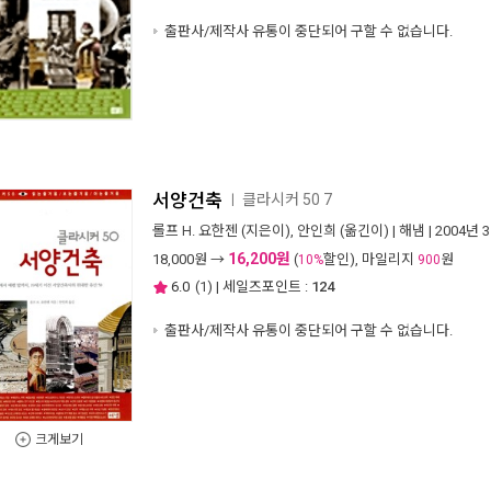
출판사/제작사 유통이 중단되어 구할 수 없습니다.
서양건축
클라시커 50 7
ㅣ
롤프 H. 요한젠
(지은이),
안인희
(옮긴이) |
해냄
| 2004년 
16,200원
18,000
원 →
(
할인), 마일리지
원
10%
900
6.0
(
1
) | 세일즈포인트 :
124
출판사/제작사 유통이 중단되어 구할 수 없습니다.
크게보기