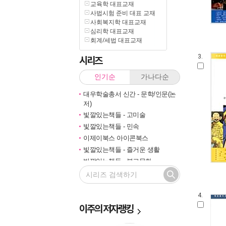
교육학 대표교재
사법시험 준비 대표 교재
사회복지학 대표교재
심리학 대표교재
회계/세법 대표교재
시리즈
3.
인기순
가나다순
대우학술총서 신간 - 문학/인문(논
저)
빛깔있는책들 - 고미술
빛깔있는책들 - 민속
이제이북스 아이콘북스
빛깔있는책들 - 즐거운 생활
빛깔있는책들 - 불교문화
대우학술총서 신간 - 문학/인문(번
역)
빛깔있는책들- 미술일반
4.
이주의
대우학술총서 신간 - 사회과학(논
저자랭킹
저)
즐거운 지식여행