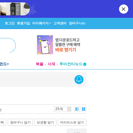
로그인
회원가입
마이페이지
고객센터
장바구니
(0)
투비컨티뉴드
펀드
북플
서재
창작플랫폼
투비컨티뉴드
25개
순
선택
장바구니 담기
보관함 담기
마이리스트 담기