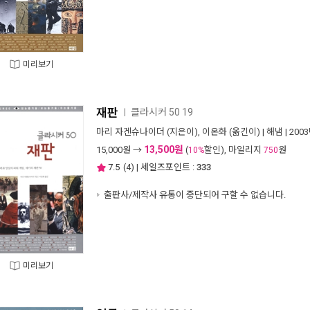
미리보기
재판
클라시커 50 19
ㅣ
마리 자겐슈나이더
(지은이),
이온화
(옮긴이) |
해냄
| 200
13,500원
15,000
원 →
(
할인), 마일리지
원
10%
750
7.5
(
4
) | 세일즈포인트 :
333
출판사/제작사 유통이 중단되어 구할 수 없습니다.
미리보기