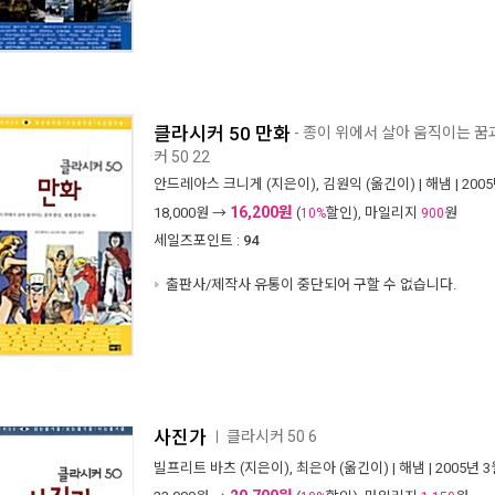
클라시커 50 만화
- 종이 위에서 살아 움직이는 꿈과
커 50 22
안드레아스 크니게
(지은이),
김원익
(옮긴이) |
해냄
| 200
16,200원
18,000
원 →
(
할인), 마일리지
원
10%
900
세일즈포인트 :
94
출판사/제작사 유통이 중단되어 구할 수 없습니다.
사진가
클라시커 50 6
ㅣ
빌프리트 바츠
(지은이),
최은아
(옮긴이) |
해냄
| 2005년 