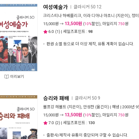
여성예술가
클라시커 50 12
ㅣ
크리스티나 하베를리크
,
이라 디아나 마초니
(지은이),
정미
13,500원
15,000
원 →
(
할인), 마일리지
원
10%
750
6.0
(
1
) | 세일즈포인트 :
98
판권 소멸 등으로 더 이상 제작, 유통 계획이 없습니다.
미리보기
승리와 패배
클라시커 50 9
ㅣ
볼프강 헤볼트
(지은이),
안성찬
(옮긴이) |
해냄
| 2003년 
13,500원
15,000
원 →
(
할인), 마일리지
원
10%
750
7.0
(
2
) | 세일즈포인트 :
130
출판사/제작사 유통이 중단되어 구할 수 없습니다.