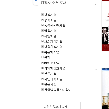
편집자 추천 도서
경상계열
공학계열
농축산생명계열
법학계열
사범계열
사회과학계열
생활환경계열
어문학계열
연감
예체능계열
의약학간호계열
2.
인문계열
자연과학계열
전문사전
한국방송통신대학교
교원임용고시 교재