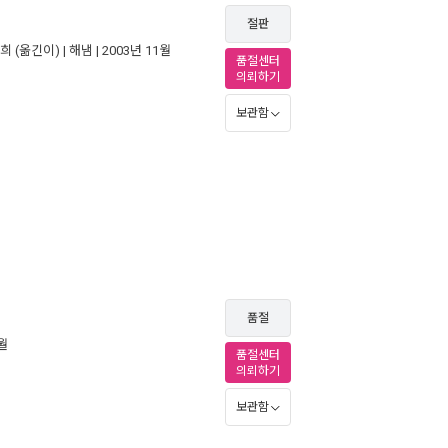
절판
희
(옮긴이) |
해냄
| 2003년 11월
품절센터
의뢰하기
보관함
품절
9월
품절센터
의뢰하기
보관함