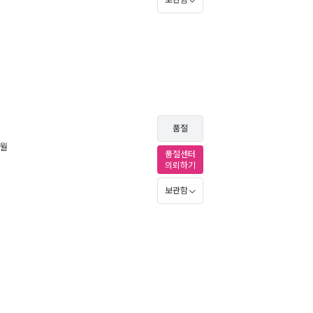
보관함
품절
3월
품절센터
의뢰하기
보관함