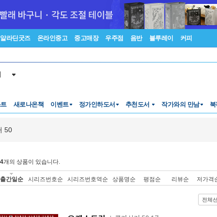
알라딘굿즈
온라인중고
중고매장
우주점
음반
블루레이
커피
서
스트
새로나온책
이벤트
정가인하도서
추천도서
작가와의 만남
북
 50
4
개의 상품이 있습니다.
출간일순
시리즈번호순
시리즈번호역순
상품명순
평점순
리뷰순
저가격
전체