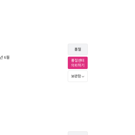
품절
3년 6월
품절센터
의뢰하기
보관함