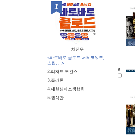
1위
빛깔있는책들 - 음식일반
빛깔있는책들- 역사
대우학술총서 구간 - 문학/인문(논
저)
빛깔있는책들 - 건강생활
Art@Culture(북하우스)
대우학술총서 신간 - 과학/기술(번
차진우
역)
<바로바로 클로드 with 코워크,
대우학술총서 신간 - 사회과학(번
스킬, ...>
역)
5.
2.
리처드 도킨스
대우학술총서 신간 - 과학/기술(논
저)
3.
플라톤
대우학술총서 구간 - 과학/기술(논
4.
대한심폐소생협회
저)
대우학술총서 구간 - 문학/인문(번
5.
권석만
역)
대우학술총서 구간 - 과학/기술(번
역)
대우학술총서 구간 - 사회과학(번
역)
대우학술총서 구간 - 사회과학(논