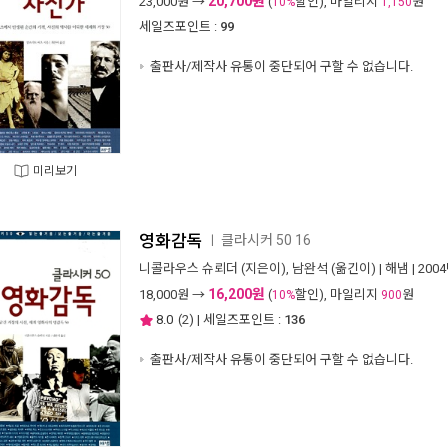
20,700원
23,000
원 →
(
할인), 마일리지
원
10%
1,150
세일즈포인트 :
99
출판사/제작사 유통이 중단되어 구할 수 없습니다.
미리보기
영화감독
클라시커 50 16
ㅣ
니콜라우스 슈뢰더
(지은이),
남완석
(옮긴이) |
해냄
| 200
16,200원
18,000
원 →
(
할인), 마일리지
원
10%
900
8.0
(
2
) | 세일즈포인트 :
136
출판사/제작사 유통이 중단되어 구할 수 없습니다.