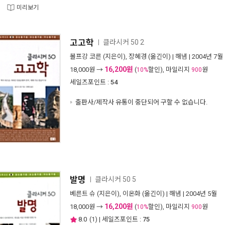
미리보기
고고학
클라시커 50 2
ㅣ
볼프강 코른
(지은이),
장혜경
(옮긴이) |
해냄
| 2004년 7월
16,200원
18,000
원 →
(
할인), 마일리지
원
10%
900
세일즈포인트 :
54
출판사/제작사 유통이 중단되어 구할 수 없습니다.
발명
클라시커 50 5
ㅣ
베른트 슈
(지은이),
이온화
(옮긴이) |
해냄
| 2004년 5월
16,200원
18,000
원 →
(
할인), 마일리지
원
10%
900
8.0
(
1
) | 세일즈포인트 :
75