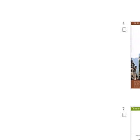
저)
범우문고
시공 디스커버리 총서
6.
대우학술총서 신간 - 동문선현대신
서
범우 사르비아 총서
하룻밤의 지식여행
명진 읽어주는 시리즈
서남동양학술총서
탐사와 산책
클라시커 50
이어령 라이브러리
내일을 여는 지식 종교
통일인문학 연구총서
7.