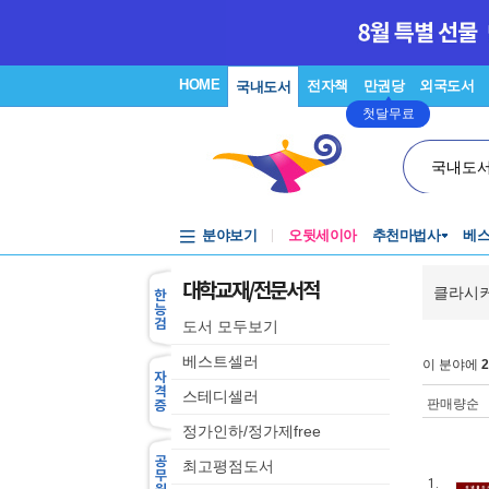
HOME
전자책
만권당
외국도서
국내도서
첫달무료
국내도
분야보기
오뒷세이아
추천마법사
베
대학교재/전문서적
클라시커
도서 모두보기
베스트셀러
이 분야에
2
스테디셀러
판매량순
정가인하/정가제free
최고평점도서
1.