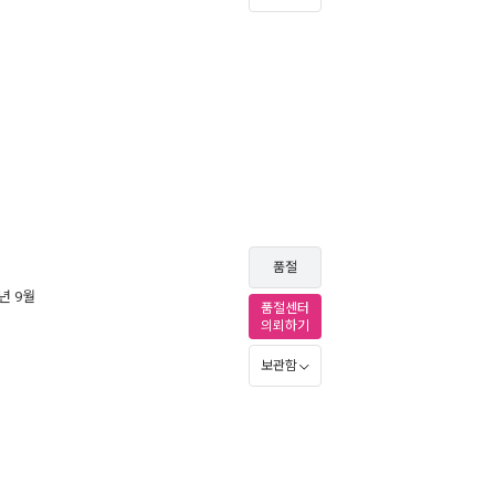
품절
4년 9월
품절센터
의뢰하기
보관함