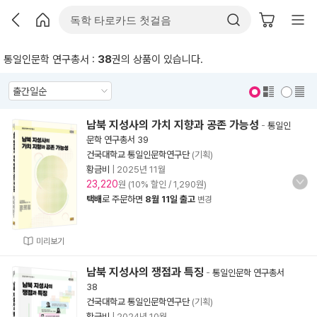
통일인문학 연구총서 :
38
권의 상품이 있습니다.
표지 보기
표지 안보기
남북 지성사의 가치 지향과 공존 가능성
-
통일인
문학 연구총서 39
건국대학교 통일인문학연구단
(기획)
황금비
|
2025년 11월
23,220
원 (10% 할인 / 1,290원)
택배
로 주문하면
8월 11일 출고
변경
미리보기
남북 지성사의 쟁점과 특징
-
통일인문학 연구총서
38
건국대학교 통일인문학연구단
(기획)
황금비
|
2024년 10월