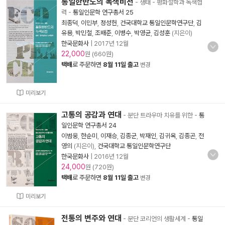
통일한반도의 녹색비전
- 생태 - 평화철학과 녹색협
력
-
통일인문학 연구총서 25
최종덕
,
이민부
,
정성헌
,
건국대학교 통일인문학연구단
,
김
유용
,
박민철
,
조배준
,
이병수
,
박영균
,
김성훈
(지은이)
한국문화사
|
2017년 12월
22,000
원 (660원)
택배
로 주문하면
8월 11일 출고
변경
미리보기
고통의 공감과 연대
- 분단 트라우마 치유를 위한
-
통
일인문학 연구총서 24
이범웅
,
한순미
,
이재승
,
김종군
,
박재인
,
김귀옥
,
김종곤
,
전
영의
(지은이),
건국대학교 통일인문학연구단
한국문화사
|
2016년 12월
24,000
원 (720원)
택배
로 주문하면
8월 11일 출고
변경
미리보기
전통의 변주와 연대
- 분단 코리언의 생활세계
-
통일