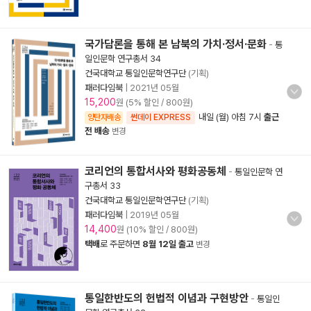
국가담론을 통해 본 남북의 가치·정서·문화
-
통
일인문학 연구총서 34
건국대학교 통일인문학연구단
(기획)
패러다임북
|
2021년 05월
15,200
원 (5% 할인 / 800원)
내일 (월) 아침 7시
출근
양탄자배송
썬데이 EXPRESS
전 배송
변경
코리언의 통합서사와 평화공동체
-
통일인문학 연
구총서 33
건국대학교 통일인문학연구단
(기획)
패러다임북
|
2019년 05월
14,400
원 (10% 할인 / 800원)
택배
로 주문하면
8월 12일 출고
변경
통일한반도의 헌법적 이념과 구현방안
-
통일인