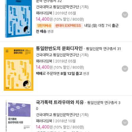
문학 연구총서 32
건국대학교 통일인문학연구단
(기획)
패러다임북
|
2019년 05월
14,400
원 (10% 할인 / 800원)
내일 (월) 아침 7시
출근
양탄자배송
썬데이 EXPRESS
전 배송
변경
통일한반도의 문화디자인
-
통일인문학 연구총서 31
건국대학교 통일인문학연구단
(기획)
패러다임북
|
2019년 05월
14,400
원 (10% 할인 / 800원)
택배
로 주문하면
8월 12일 출고
변경
국가폭력 트라우마와 치유
-
통일인문학 연구총서 3
0
건국대학교 통일인문학연구단
(기획)
패러다임북
|
2018년 10월
14,400
원 (10% 할인 / 800원)