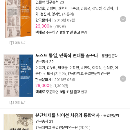
인문학 연구총서 23
천경효
,
김왕배
,
권혁희
,
이수정
,
김종군
,
전영선
,
김명희
,
리
화
,
정진아
,
양계민
(지은이)
한국문화사
|
2016년 09월
26,000
원 (780원)
택배
로 주문하면
8월 11일 출고
변경
미리보기
포스트 통일, 민족적 연대를 꿈꾸다
-
통일인문학
연구총서 22
이동기
,
김누리
,
박영균
,
이창언
,
박민철
,
이종석
,
손석춘
,
이
승환
,
김도식
(지은이),
건국대학교 통일인문학연구단
한국문화사
|
2016년 06월
26,000
원 (1,300원)
택배
로 주문하면
8월 11일 출고
변경
미리보기
분단체제를 넘어선 치유의 통합서사
-
통일인문학
연구총서 21
건국대학교 통일인문학연구단
(지은이)