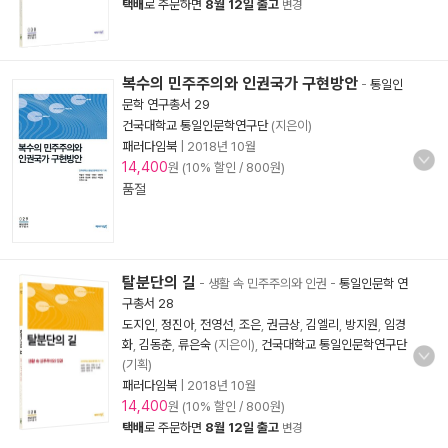
택배
로 주문하면
8월 12일 출고
변경
복수의 민주주의와 인권국가 구현방안
-
통일인
문학 연구총서 29
건국대학교 통일인문학연구단
(지은이)
패러다임북
|
2018년 10월
14,400
원 (10% 할인 / 800원)
품절
탈분단의 길
- 생활 속 민주주의와 인권
-
통일인문학 연
구총서 28
도지인
,
정진아
,
전영선
,
조은
,
권금상
,
김엘리
,
방지원
,
임경
화
,
김동춘
,
류은숙
(지은이),
건국대학교 통일인문학연구단
(기획)
패러다임북
|
2018년 10월
14,400
원 (10% 할인 / 800원)
택배
로 주문하면
8월 12일 출고
변경