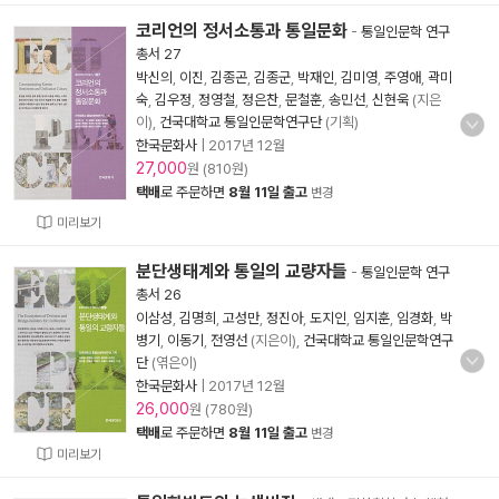
코리언의 정서소통과 통일문화
-
통일인문학 연구
총서 27
박신의
,
이진
,
김종곤
,
김종군
,
박재인
,
김미영
,
주영애
,
곽미
숙
,
김우정
,
정영철
,
정은찬
,
문철훈
,
송민선
,
신현욱
(지은
이),
건국대학교 통일인문학연구단
(기획)
한국문화사
|
2017년 12월
27,000
원 (810원)
택배
로 주문하면
8월 11일 출고
변경
미리보기
분단생태계와 통일의 교량자들
-
통일인문학 연구
총서 26
이삼성
,
김명희
,
고성만
,
정진아
,
도지인
,
임지훈
,
임경화
,
박
병기
,
이동기
,
전영선
(지은이),
건국대학교 통일인문학연구
단
(엮은이)
한국문화사
|
2017년 12월
26,000
원 (780원)
택배
로 주문하면
8월 11일 출고
변경
미리보기