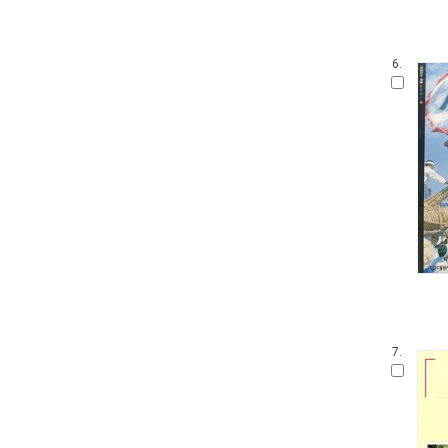
저)
범우문고
시공 디스커버리 총서
6.
대우학술총서 신간 - 동문선현대신
서
범우 사르비아 총서
하룻밤의 지식여행
명진 읽어주는 시리즈
서남동양학술총서
탐사와 산책
클라시커 50
이어령 라이브러리
내일을 여는 지식 종교
통일인문학 연구총서
7.