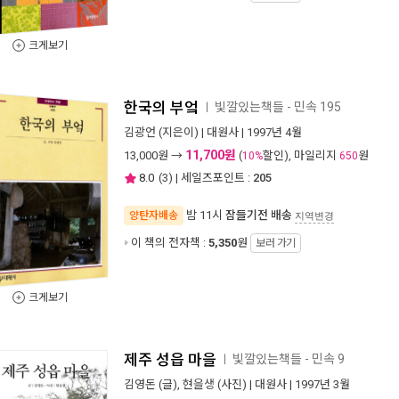
크게보기
한국의 부엌
빛깔있는책들 - 민속 195
ㅣ
김광언
(지은이) |
대원사
| 1997년 4월
11,700원
13,000
원 →
(
할인), 마일리지
원
10%
650
8.0
(
3
) | 세일즈포인트 :
205
밤 11시
잠들기전 배송
양탄자배송
지역변경
이 책의 전자책 :
5,350
원
보러 가기
크게보기
제주 성읍 마을
빛깔있는책들 - 민속 9
ㅣ
김영돈
(글),
현을생
(사진) |
대원사
| 1997년 3월