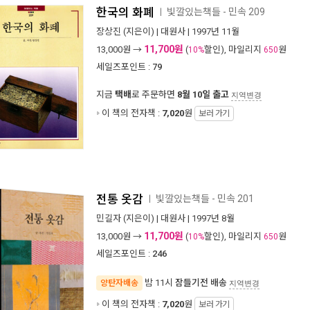
한국의 화폐
빛깔있는책들 - 민속 209
ㅣ
장상진
(지은이) |
대원사
| 1997년 11월
11,700원
13,000
원 →
(
할인), 마일리지
원
10%
650
세일즈포인트 :
79
지금
택배
로 주문하면
8월 10일 출고
지역변경
이 책의 전자책 :
7,020
원
보러 가기
전통 옷감
빛깔있는책들 - 민속 201
ㅣ
민길자
(지은이) |
대원사
| 1997년 8월
11,700원
13,000
원 →
(
할인), 마일리지
원
10%
650
세일즈포인트 :
246
밤 11시
잠들기전 배송
양탄자배송
지역변경
이 책의 전자책 :
7,020
원
보러 가기