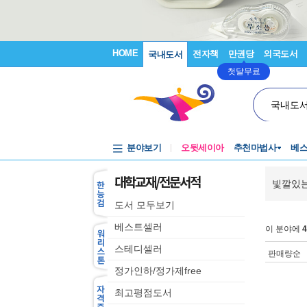
HOME
전자책
만권당
외국도서
국내도서
첫달무료
국내도
분야보기
오뒷세이아
추천마법사
베
대학교재/전문서적
빛깔있는
도서 모두보기
베스트셀러
이 분야에
4
스테디셀러
판매량순
정가인하/정가제free
최고평점도서