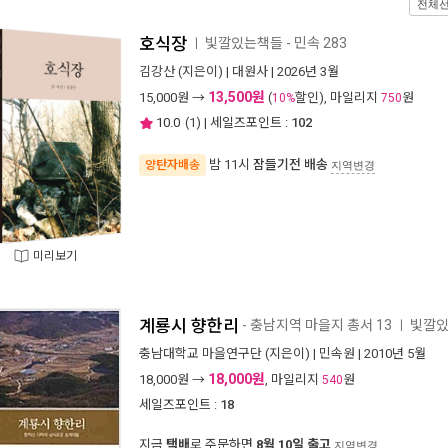
전체
호식장
빛깔있는책들 - 민속 283
ㅣ
김강산
(지은이) |
대원사
| 2026년 3월
13,500원
15,000
원 →
(
할인), 마일리지
원
10%
750
10.0
(
1
) | 세일즈포인트 :
102
밤 11시
잠들기전 배송
양탄자배송
지역변경
미리보기
계룡시 향한리
- 충남지역 마을지 총서 13
빛깔있는
ㅣ
충남대학교 마을연구단
(지은이) |
민속원
| 2010년 5월
18,000원
18,000
원 →
, 마일리지
원
540
세일즈포인트 :
18
지금
택배
로 주문하면
8월 10일 출고
지역변경