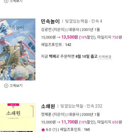
크게보기
민속놀이
빛깔있는책들 - 민속 4
ㅣ
김광언
(지은이) |
대원사
| 2001년 1월
13,500원
15,000
원 →
(
할인), 마일리지
원
10%
750
세일즈포인트 :
142
지금
택배
로 주문하면
8월 10일 출고
지역변경
크게보기
소쇄원
빛깔있는책들 - 민속 232
ㅣ
정재훈
(지은이) |
대원사
| 2000년 1월
11,700원
13,000
원 →
(
할인), 마일리지
원
10%
650
6.0
(
1
) | 세일즈포인트 :
165