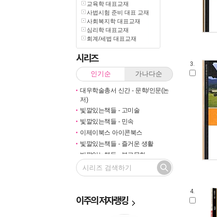
교육학 대표교재
사법시험 준비 대표 교재
사회복지학 대표교재
심리학 대표교재
회계/세법 대표교재
시리즈
3.
인기순
가나다순
대우학술총서 신간 - 문학/인문(논
저)
빛깔있는책들 - 고미술
빛깔있는책들 - 민속
이제이북스 아이콘북스
빛깔있는책들 - 즐거운 생활
빛깔있는책들 - 불교문화
대우학술총서 신간 - 문학/인문(번
역)
대우학술총서 신간 - 사회과학(논
4.
저)
이주의
저자랭킹
빛깔있는책들- 미술일반
즐거운 지식여행