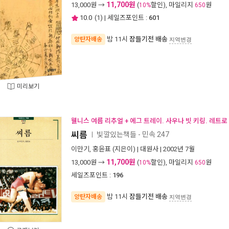
11,700원
13,000
원 →
(
할인), 마일리지
원
10%
650
10.0
(
1
) | 세일즈포인트 :
601
밤 11시
잠들기전 배송
양탄자배송
지역변경
미리보기
웰니스 여름 리추얼 + 에그 트레이. 사우나 빗 키링. 레트로
씨름
빛깔있는책들 - 민속 247
ㅣ
이만기
,
홍윤표
(지은이) |
대원사
| 2002년 7월
11,700원
13,000
원 →
(
할인), 마일리지
원
10%
650
세일즈포인트 :
196
밤 11시
잠들기전 배송
양탄자배송
지역변경