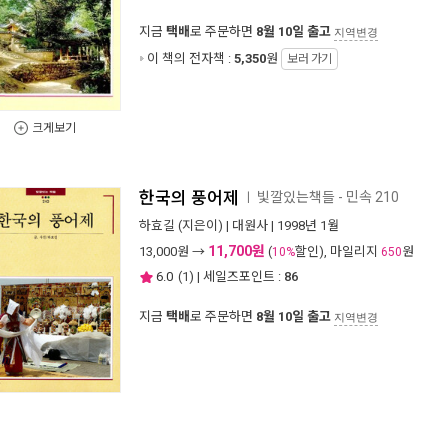
지금
택배
로 주문하면
8월 10일 출고
지역변경
이 책의 전자책 :
5,350
원
보러 가기
크게보기
한국의 풍어제
빛깔있는책들 - 민속 210
ㅣ
하효길
(지은이) |
대원사
| 1998년 1월
11,700원
13,000
원 →
(
할인), 마일리지
원
10%
650
6.0
(
1
) | 세일즈포인트 :
86
지금
택배
로 주문하면
8월 10일 출고
지역변경