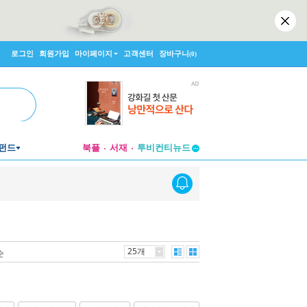
로그인
회원가입
마이페이지
고객센터
장바구니
(0)
투비컨티뉴드
펀드
북플
서재
창작플랫폼
투비컨티뉴드
25개
순