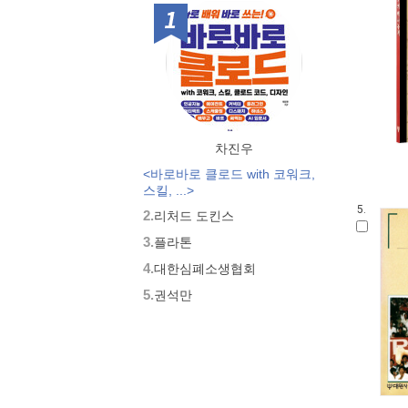
1위
빛깔있는책들 - 음식일반
빛깔있는책들- 역사
대우학술총서 구간 - 문학/인문(논
저)
빛깔있는책들 - 건강생활
Art@Culture(북하우스)
대우학술총서 신간 - 과학/기술(번
차진우
역)
<바로바로 클로드 with 코워크,
대우학술총서 신간 - 사회과학(번
스킬, ...>
역)
5.
2.
리처드 도킨스
대우학술총서 신간 - 과학/기술(논
저)
3.
플라톤
대우학술총서 구간 - 과학/기술(논
4.
대한심폐소생협회
저)
대우학술총서 구간 - 문학/인문(번
5.
권석만
역)
대우학술총서 구간 - 과학/기술(번
역)
대우학술총서 구간 - 사회과학(번
역)
대우학술총서 구간 - 사회과학(논