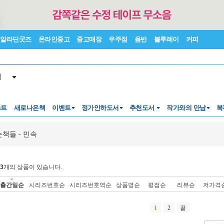
알라딘굿즈
온라인중고
중고매장
우주점
음반
블루레이
커피
서
스트
새로나온책
이벤트
정가인하도서
추천도서
작가와의 만남
북
책들 - 민속
3
개의 상품이 있습니다.
출간일순
시리즈번호순
시리즈번호역순
상품명순
평점순
리뷰순
저가격
1
2
끝