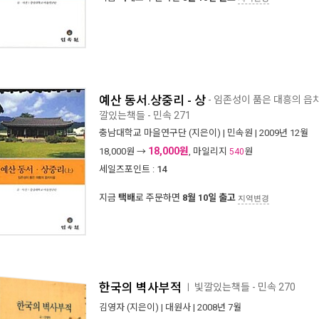
예산 동서.상중리 - 상
- 임존성이 품은 대흥의 읍치
깔있는책들 - 민속 271
충남대학교 마을연구단
(지은이) |
민속원
| 2009년 12월
18,000원
18,000
원 →
, 마일리지
원
540
세일즈포인트 :
14
지금
택배
로 주문하면
8월 10일 출고
지역변경
한국의 벽사부적
빛깔있는책들 - 민속 270
ㅣ
김영자
(지은이) |
대원사
| 2008년 7월