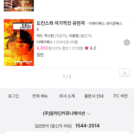
도킨스와 이기적인 유전자
-
이제이북스 아이콘북스
6
에드 섹스턴
(지은이),
이용철
(옮긴이)
이제이북스
|
2002년 09월
4,950
4.0
원 (10% 할인 / 270원)
절판
1 / 2
로그인
전체 메뉴
회사 소개
출판사 안내
PC 버전
(주)알라딘커뮤니케이션
1544-2514
일반문의 (발신자 부담)