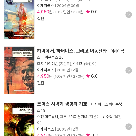
이제이북스
|
2004년 06월
4,950
9.0
원 (10% 할인 / 270원)
절판
하이데거, 하버마스, 그리고 이동전화
-
이제이북
스 아이콘북스 20
조지 마이어슨
(지은이),
김경미
(옮긴이)
이제이북스
|
2003년 12월
4,950
6.0
원 (10% 할인 / 270원)
절판
토머스 시벅과 생명의 기호
-
이제이북스 아이콘북
스 19
수전 페트릴리
,
아우구스토 폰지오
(지은이),
김수철
(옮긴
이)
이제이북스
|
2003년 12월
4,950
10.0
원 (10% 할인 / 270원)