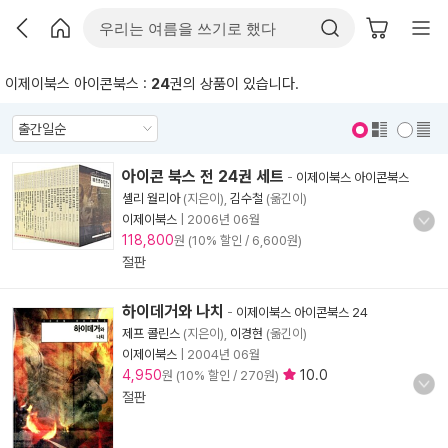
이제이북스 아이콘북스 :
24
권의 상품이 있습니다.
표지 보기
표지 안보기
아이콘 북스 전 24권 세트
-
이제이북스 아이콘북스
셸리 월리아
(지은이),
김수철
(옮긴이)
이제이북스
|
2006년 06월
118,800
원 (10% 할인 / 6,600원)
절판
하이데거와 나치
-
이제이북스 아이콘북스 24
제프 콜린스
(지은이),
이경현
(옮긴이)
이제이북스
|
2004년 06월
4,950
10.0
원 (10% 할인 / 270원)
절판