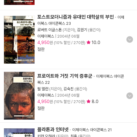
포스트모더니즘과 유대인 대학살의 부인
-
이제
이북스 아이콘북스 23
로버트 이글스톤
(지은이),
김원기
(옮긴이)
이제이북스
|
2004년 06월
4,950
10.0
원 (10% 할인 / 270원)
절판
프로이트와 거짓 기억 증후군
-
이제이북스 아이콘
북스 22
필 멀런
(지은이),
김숙진
(옮긴이)
이제이북스
|
2004년 06월
4,950
8.0
원 (10% 할인 / 270원)
절판
플라톤과 인터넷
-
이제이북스 아이콘북스 21
키런 오하라
(지은이),
최훈
(옮긴이)