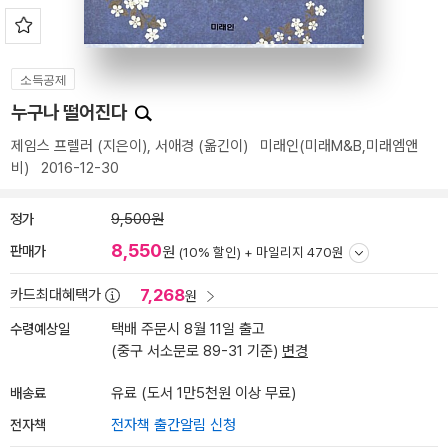
소득공제
누구나 떨어진다
제임스 프렐러
(지은이),
서애경
(옮긴이)
미래인(미래M&B,미래엠앤
비)
2016-12-30
정가
9,500원
8,550
판매가
원
(10% 할인) +
마일리지 470원
7,268
카드최대혜택가
원
수령예상일
택배 주문시 8월 11일 출고
(중구 서소문로 89-31 기준)
변경
배송료
유료 (도서 1만5천원 이상 무료)
전자책
전자책 출간알림 신청