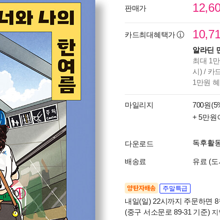
12,6
판매가
10,7
카드최대혜택가
알라딘 
최대 1만
시) / 
1만원 
마일리지
700원(5
+ 5만원
독후활
다운로드
배송료
유료 (도
양탄자배송
주말특급
내일(일) 22시까지 주문하면 8월
(중구 서소문로 89-31 기준)
지