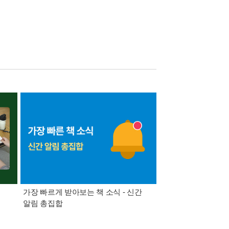
가장 빠르게 받아보는 책 소식 - 신간
경기컬처패스 1만원 
알림 총집합