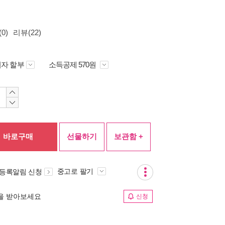
0)
리뷰(22)
자 할부
소득공제 570원
바로구매
선물하기
보관함 +
중고로 팔기
 등록알림 신청
림을 받아보세요
신청