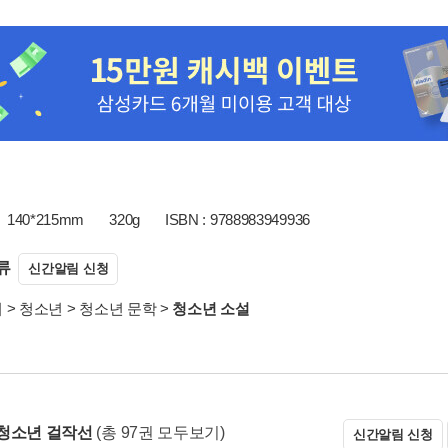
140*215mm
320g
ISBN : 9788983949936
류
신간알림 신청
서
>
청소년
>
청소년 문학
>
청소년 소설
청소년 걸작선
(총 97권 모두보기)
신간알림 신청