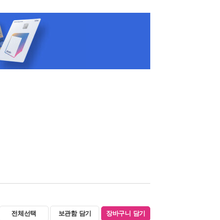
전체선택
보관함 담기
장바구니 담기