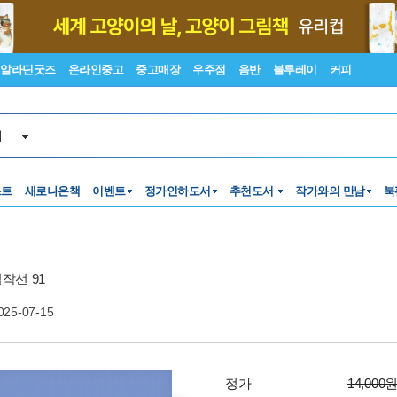
알라딘굿즈
온라인중고
중고매장
우주점
음반
블루레이
커피
서
스트
새로나온책
이벤트
정가인하도서
추천도서
작가와의 만남
북
작선 91
025-07-15
정가
14,000