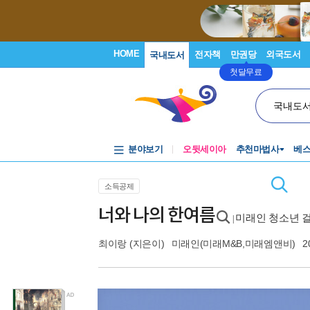
HOME
전자책
만권당
외국도서
국내도서
첫달무료
국내도
분야보기
오뒷세이아
추천마법사
베
소득공제
너와 나의 한여름
미래인 청소년 걸
|
최이랑
(지은이)
미래인(미래M&B,미래엠앤비)
2