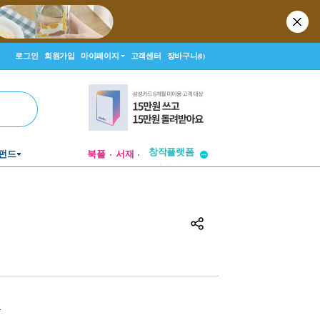
로그인
회원가입
마이페이지
고객센터
장바구니
(0)
펀드
북플
서재
투비컨티뉴드
창작플랫폼
투비컨티뉴드
원