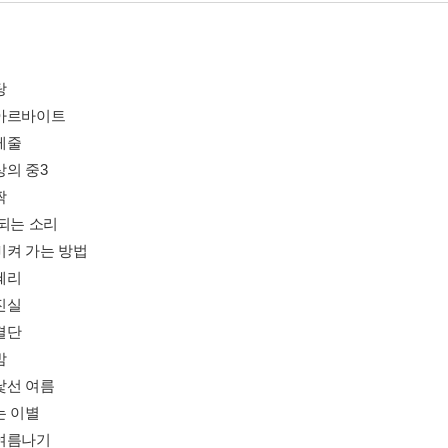
탕
아르바이트
케줄
상의 중3
짝
 되는 소리
비켜 가는 방법
혜리
진실
결단
밤
낯선 여름
는 이별
여름나기