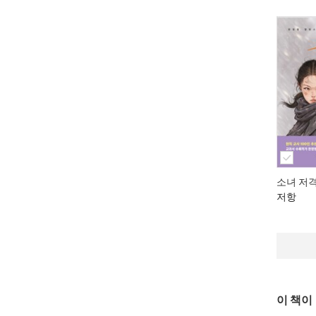
소녀 저격
저항
이 책이