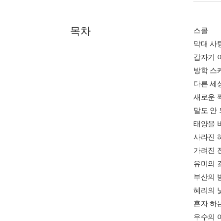
목차
스콜
막대 사
갑자기 
방학 스
다른 세
새로운 
말도 안
태양을 
사라진 
가려진 
유미의 
부산의 
혜리의 
혼자 하
우수의 