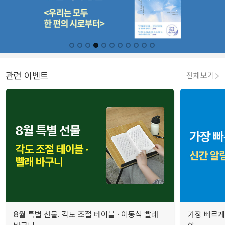
관련 이벤트
전체보기
8월 특별 선물. 각도 조절 테이블 · 이동식 빨래
가장 빠르게