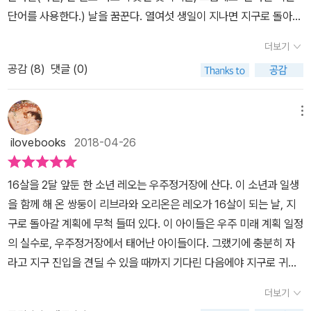
단어를 사용한다.) 날을 꿈꾼다. 열여섯 생일이 지나면 지구로 돌아가
기로 되어 있는 세 아이들. 과연 이들에게 지구는 어떤 의미가 될까?
더보기
아이들은 드디어 그토록 꿈에 그리던 지구로 향하게 된다. 그리고 중
공감 (
8
)
댓글 (0)
력의 역습에 노출된다. 꿈에 그리던 지구는 그들에게는 너무나도 위
험한 공간이다. 물론, 그리움의 공간인 지구는 그들에게 대단히 신비
하고 상상할 수 없는 행복을 주는 공간이었지만, 또 한 편으로는 너무
메뉴
나도 고통스러운 공간이다. 게다가 아이들은 자신들의 탄생에 얽힌
ilovebooks
2018-04-26
비밀을 알게 된다. 자신들은 실험의 산물이었던 것. 과연 우주에서도
아이를 잉태할 수 있고, 출산할 수 있는 지에 대한 실험의 산물. 과연
16살을 2달 앞둔 한 소년 레오는 우주정거장에 산다. 이 소년과 일생
이런 진실을 알게 된 아이들은 그 혼란을 어떻게 견뎌낼 수 있을까?
을 함께 해 온 쌍둥이 리브라와 오리온은 레오가 16살이 되는 날, 지
과연 이겨낼 수 있을까? 레오는 할아버지의 농장에서 지내며, 지구
구로 돌아갈 계획에 무척 들떠 있다. 이 아이들은 우주 미래 계획 일정
에서 약해진 자신의 몸은 단지 중력에 적응하는 문제가 아님을 알게
의 실수로, 우주정거장에서 태어난 아이들이다. 그랬기에 충분히 자
된다. 우주에서 태어나 우주에서 자란 레오의 몸은 지구에서 견뎌낼
라고 지구 진입을 견딜 수 있을 때까지 기다린 다음에야 지구로 귀환
수 없는 유리알 같은 몸에 불과했다. 작은 부딪힘에도 뼈가 부서져 나
할 수 있었다. 이들은 모든 것을 비디오나 책으로 배울 수밖에 없었다.
갈 수밖에 없는 그런 연약한 신체. 게다가 친구들과의 연락이 두절되
더보기
기고 걷는 것조차 중력이 없는 0G였기에 자연스럽지 않고 너무나 힘
어 있었는데, 알고 보니 친구들은 더욱 심각한 상태에 처해 있다. 이