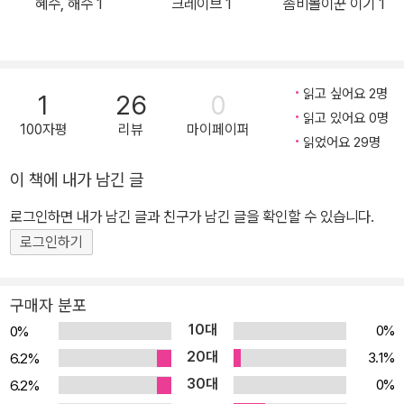
혜수, 해수 1
크레이브 1
좀비몰이꾼 이기 1
험을 문2 우주정거장에서 진행한다. 그런데 이 실험은 예상치 못한
결과를 낳는다. 다국적의 젊은 남녀들이 2년 동안 좁은 공간에서 함
께 복작대다 보니, 그중 여성 한 명이 덜컥 임신을 하게 된 것이다. 그
렇게 해서 태어난 아이들이 쌍둥이 남매였고, 레오의 경우에는 엄마
읽고 싶어요 2명
1
26
0
가 임신 사실을 모르고 탑승한 결과였다. 열여섯 번째 생일을 앞둔 어
읽고 있어요 0명
100자평
리뷰
마이페이퍼
느 날, 드디어 레오는 쌍둥이 남매와 함께 그토록 그리던 지구로 귀환
읽었어요 29명
(?)한다. 진짜 흙에서 자라는 식물, 동결 건조되지 않은 진짜 음식, 공
이 책에 내가 남긴 글
기의 공명이 만드는 진짜 음악 소리를 만나러. 그리고 캘리포니아에
로그인하면 내가 남긴 글과 친구가 남긴 글을 확인할 수 있습니다.
서 목장을 하는 할아버지를 만나 초록 지구별의 전원생활을 맛볼 꿈
에 부푼다. 그러나 평생을 무중력 상태에서 살아온 그들에게 만물을
로그인하기
밑으로 잡아끄는 중력이 지배하는 지구 환경은 상상도 못한 곤란을
초래한다. 게다가 사상 초유의 우주 출산과 성장이라는 그들의 인생
구매자 분포
뒤에 숨겨진 충격적인 진실이 실체를 드러내면서 레오는 육체적 곤경
10대
0%
0%
못지않게 정신적 혼란에 빠진다. 그러면서 차츰 자신이 떠나온 고향,
20대
3.1%
6.2%
문2 우주정거장을 그리워하게 되는데…. 평생 무중력 상태(0G)에서
30대
0%
6.2%
살아온 레오와 쌍둥이 남매에게 지구의 중력(1G)은 생존을 위협하는