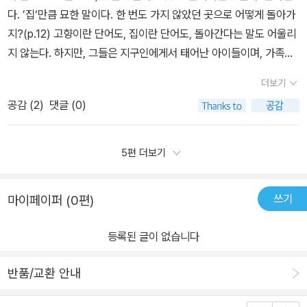
서 우주선에서만 살아왔기때문에, 우주선에서 활동하는데는 천재적
품다 소유스가 나온다는것 정도...-_- 덧2 - 제목은 보이인데 레오가
할 수 있다면! 두려움보다는 경이로움을 느끼며 신비하고도 신비한
다. ’집‘만큼 묘한 말이다. 한 번도 가지 않았던 곳으로 어떻게 돌아가
인 능력을 보이지만 지구에 돌아오면서부터 전혀 생각하지도 못했던
하는짓은 영락없이 소녀라서 처음엔 엄청 헷갈렸다..-_-;;호모섹슈얼
우주로 나가고 싶어집니다. 숨막히는 아름다움을 기대하면서.
지?(p.12) 고향이란 단어도, 집이란 단어도, 돌아간다는 말도 어울리
문제가 발생한다. 바로 '중력'의 힘에 의한 생활의 어려움이다. 무중력
인줄 알았다는....
지 않는다. 하지만, 그들은 지구인에게서 태어난 아이들이며, 가족들
상태에 태어나서 생활하여 중력과 관련된 신체의 기능이 전혀 발달하
과 좋아하는 것들을 느끼며 살 지구로의 삶을 꿈꾼다. 이 꿈은 레오의
지 못했던것. 우리가 지구에서 생활하면서 아무런 문제가 되지않고
더보기
열여섯 번째 생일이 지난 후 지구로 갈 예정이었다. 하지만, 엄청난 사
생각하지도 못했던 중력의 작용때문에 세아이는 지구에서의 생활이
공감 (
2
)
댓글 (0)
건이 터지고, 목숨까지 잃는 사고가 생기고나서 생일보다 조금 일찍
불가능하게된다. 한발한발 걷는것 조차도 힘이드는 상황. 함께 지구
우주의 아이들 레오, 리브라, 오리온은 지구로 귀환하게 된다. 지구의
로 온 리브라와 오리온은 생명유지까지 힘든 상황으로 치닫게되고 레
삶을 기대했던 그들에게 무중력의 상태로 우주정거장 안에서 만의 생
5편 더보기
오 또한 부상등으로 몸이 회복이 되지 않는다. 게다가 낯선 사람들이
활에서 중력을 존재하는 지구에서의 삶은 결코 쉽게 적응 할 수 없다.
중무장을하고 '레오를 구하러왔다'며 집에 침입을 시도한다. 그리고
그들은 끊임없이 검사를 받으면서 격리된 생활을 하게 된다. 그들을
서서히 밝혀지는 세아이의 출생의 비밀, 그리고 지구에서 살아 갈 수
쓰기
마이페이퍼 (0편)
보호한다는 것을 명목으로 모든 것들로부터 격리된다. 사람과의 접촉
없는 레오의 선택이 이소설의 반전을 가져온다. 이 소설을 소개하면
도 할 수 없고, 맘대로 움직일 수도 없고, 뉴스, 인터넷마저 단절되어
서 'SF스릴러'물이라고 소개했는데 스릴러물은 아닌것 같고.. 그래도
등록된 글이 없습니다
있었다. 그렇게 다시 영원히 갇혀 있는 것 같은 생활이... 몇 달 후 각
500페이지나 되는 두꺼운 소설책을 손에서 뗄수 없도록 이야기의 궁
자의 집으로 돌아갈 수 있게 된다. 그들에게 꿈꿔왔던 지구에서의 생
금함을 더해준다. 청소년 소설로 분류되었는데 세아이가 주인공인점
반품/교환 안내
활과 적응해가며 행복한 삶이 주어질 것 같았지만, 이 아이들에겐 엄
만 제외하면 청소년뿐만 아니라 어른이 읽어도 전혀 재미가 줄어들지
청난 비밀이 숨겨져 있었다. 초반부터 묘한 긴장감과 갑자기 사라지