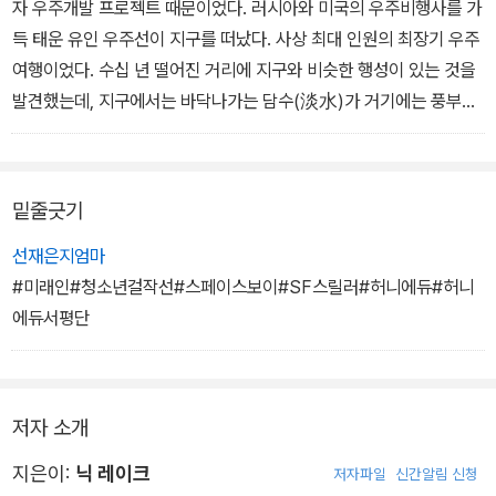
이 더 많다. 5학년만 돼도 아는 사실이다. 가끔씩 할아버지가 비드링
자 우주개발 프로젝트 때문이었다. 러시아와 미국의 우주비행사를 가
크를 걸어서 지금은 어디를 지나고 있냐고 묻는다. 그러면 나는 창밖
득 태운 유인 우주선이 지구를 떠났다. 사상 최대 인원의 최장기 우주
을 보지도 않고 바다 위라고 대답한다. 십중팔구 맞다.
여행이었다. 수십 년 떨어진 거리에 지구와 비슷한 행성이 있는 것을
할아버지는 지구가 지구로 불리는 건 인류와 농경의 인연 때문이라고
발견했는데, 지구에서는 바닥나가는 담수(淡水)가 거기에는 풍부했
한다. 사람이 9천 년 전에 곡식을 심고 동물을 기르기 시작했고, 그것
다. 최종 목표는 그리로 우주선을 보내 식민 행성으로 삼는 거였고, 계
이 사람과 땅을 묶었다고 한다. 단단하게. 사랑처럼. 할아버지 말로는,
획의 1단계는 사람이 무중력 상태에서 얼마나 오래 살 수 있는지 연구
해를 받아 따뜻해진 흙을 두 손에 담고 손가락 사이로 흘리면 엄마의
하는 거였다.
밑줄긋기
손길을 느낄 수 있다고 한다.
이 실험은 예상치 못한 결과를 낳았다. 남녀 우주비행사가 2년 동안
나야 알 수 없다. 난 이 위에서 태어났으니까.
좁은 공간에서 함께 복작대다 보면, 결국에는 서로 섹스를 하게 된다
선재은지엄마
그리고 우리 엄마는 누굴 어루만지는 타입이 아니다.
는 것을 간과했다.
#미래인#청소년걸작선#스페이스보이#SF스릴러#허니에듀#허니
어쨌거나 조만간 나는 저기로 간다. 두 달 후면 내 열여섯 살 생일이
여성 우주비행사 한 명이 우주비행 중에 쌍둥이를 임신했다. 당시에
에듀서평단
다. 리브라와 오리온은 이미 열여섯 살 생일이 지났다. 열여섯. 우리
는 정기적인 심혈관 초음파 검사도 없었다. 리브라와 오리온의 엄마
몸이 충분히 강해지는 나이. 집에 갈 수 있을 만큼. 사람들은 항상 우
는 2년간의 우주생활에 임신까지 겹쳐 그만 심장이 망가지고 말았다.
리에게 저기를 집이라고 한다. 우리는 한 번도 가보지 않은 곳인데.
이곳에 두어 번 온 적이 있지만, 오래 머물지는 못한다.
저자 소개
막 건강검진을 받았다. 체중 통과. 골밀도 통과. 우리 모두 다음번 우
그럼 나는? 내 경우는 음, 좀 의도된 결과였다. 우리 엄마는 뼛속까지
주왕복선으로 돌아갈 수 있다는 뜻이다.
우주비행사였다. 박사학위 두 개로 무장한 군용 비행 검사관이자 천
지은이:
닉 레이크
저자파일
신간알림 신청