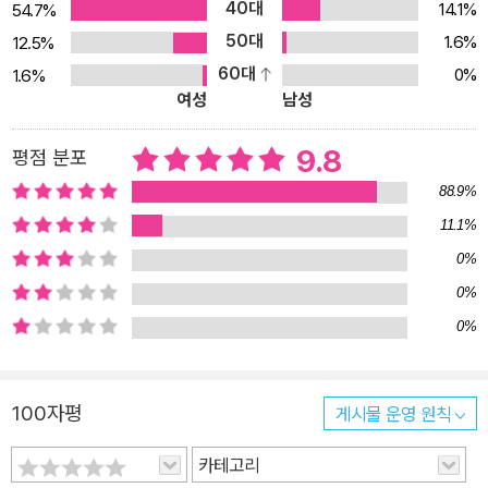
40대
14.1%
54.7%
흉기나 다름없다. 힘줄, 관절 등 신체의 어느 부분도 중압과 충돌에 버
50대
1.6%
12.5%
티도록 발달하지 못했기 때문이다. 작가는 마치 무중력 상태에서 실
60대
0%
1.6%
제로 살아보기라도 한 것처럼, 지구에 사는 우리가 아주 당연하게 여
여성
남성
기는 중력의 가공할 위력을 실로 소름 끼치도록 실감하게 해준다. 드
디어 그리던 가족과 집의 품으로 돌아(?)왔으나 좀처럼 적응하지 못
9.8
평점 분포
하는 레오에게 운명은 애초부터 정해져 있었던 것인지도 모른다. 일
88.9%
반 성장소설의 대지적 상상력을 훌쩍 넘어서는 ‘우주인’ 레오의 특별
11.1%
한 성장담은 그래서 더더욱 독자의 가슴을 아리게 파고든다. 또한 이
0%
소설은 ‘우물 안 지구’적 시각의 교정을 요구한다. 우주정거장에서 바
라본 지구와 달, 우주의 풍경에 대한 작가의 묘사력은 가히 압도적이
0%
다. 지구로부터 400킬로미터 위에 떠 있고, 시속 2만 8천 킬로미터
0%
로 지구 둘레를 도는 문2 우주정거장에 당신이 있다고 상상해보라.
지구는 1시간 30분마다 어두워지고, 낮과 밤이 끝내주게 빨리 바뀌기
100자평
게시물 운영 원칙
때문에 하루에 열다섯 번씩 일몰과 일출을 볼 수 있다. 게다가 마치 유
령처럼 지구를 감싸고 타오르는 오로라의 장엄한 풍경은 또 어떤가.
카테고리
감탄과 동경의 우주적 상상력에 불을 지피는 또 하나의 걸작 SF가 나