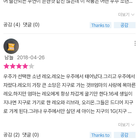
어 출간되는 우연이 흔한것 같진 않은데 이 작품은 어떤 우주 소년의
이 넘어가게 만들었다. 여러 SF영화와 소설의 이미지들이 읽는 내내
포스터 속 세 개의 문구. '해본 것 없음 가본 곳 없음 특별한 일 없음'
서도 매력적인 작품이었다.
이야기를 들려줄지 기대하며 집어 들었다. 일단 청소년을 타겟으로
머릿속을 맴돌았다.
월터 미티를 표현하는 이 말은 레오, 오리온, 리브라 세 아이에게도 썩
더보기
쓰여진 여타 SF와는 작품의 깊이나 감동이 다른 작품이랄까...성인이
들어맞는다. 우주정거장 문2에서 할 수 있는 일은 제한적이다. 전자
공감 (
4
)
댓글 (0)
읽기에도 전혀 모자람 없는 수준 높은 이야기를 보여준다. 앞서 출간
책을 보거나 플룻을 불거나 지구에서 전송된 영상, 만화영화를 보는
된 한국의 [스페이스 보이]와는 같은 SF장르지만 한국판이 판타지에
게 다다. 문을 열고 밖으로 나갈 수도 없다. 광활한 우주의 미아가 되
가깝다면 이 작품은 본격 SF, SF다운 SF라고 말할 수 있을것 같다.
메뉴
어 썩지도 않는 상태로 떠다닐 생각이 아니라면. 특별한 만남도 특별
우주에서 태어나 16년간 우주 정거장 문2에서 자란 레오와 쌍둥이 남
한 볼거리도 특별한 우연도 특별한 사건도 없이 강제 히키코모리가
남늘
2018-04-26
매 리브라, 오리온은 드디어 고대하던 지구로의 귀환을 허락 받는다.
되어야만 했던 시간이랄까. 그랬던 아이들에게 불쑥 지구가 다가온
무중력 공간에서 태어났기 때문에 지구 대기권을 진입할때 받게 되는
다. 폭발하는 인구, 메마른 땅, 끊이지 않는 기상이변, 식량부족으로
우주가 선택한 소년 레오.레오는 우주에서 태어났다.그리고 우주에서
충격을 견딜 수 있는 나이가 16살 이었던 것이다. 마침내 지구 귀환의
허덕이는 푸른 행성이.특별한 자극들을 끊임없이 쏟아붓는 복잡한 사
자랐다.레오의 가장 큰 소망은 지구로 가는 것!!!엄마의 사랑에 목마른
날이 찾아오고, 이런 저런 우여곡절 끝에 스페이스 휴면 3인은 드디
람들과 함께. 상상했던 에덴 동산은 아니었다. 사과가 아래로 떨어지
레오.하지만 엄마는 레오에게 항상 차갑게 굴기만 한다.16세 생일이
어 지구의 땅을 직접 밟고, 1G 중력을 몸으로 느끼며, 바람에 불려오
는 황야에 비교할 법 할까. 게다가 아이들은 중력의 세계에 적응하지
지나면 지구로 가기로 한 레오와 리브라, 오리온.그들은 드디어 지구
는 대기의 냄새를 맡으며 열망하던 지구로 도착한것에 감동 받는
못한 채 걸을 수 없고 숨쉴 수 없고 피가 고이고 뼈가 부러지는 비극을
로 가게 된다.그러나 우주에서만 살던 세 아이는 지구의 1G(지구 중
다. 도착 후 병원에서 한달간 지구 적응 훈련과 더불어 각종 검사를 받
맞이한다. 지구의 모든 숨결이 독처럼 몸 안에 차오르는 시간들, 계속
력을 이렇게 표현한다고...)에 적응하려 노력하지만 쉽지 않고, 그런
은 3인은 마침내 집으로 돌아가도 된다는 허락을 받고, 쌍둥이는 엄
더보기
된 고난과 음모, 에어리언이라는 손가락질, 감금치료 등등등. 줄거리
과정에 레오는 '에일리언'이란 이야기를 듣게 되는데...!!!사실 이 뒷 배
마의 집으로, 레오는 할아버지의 소 목장에서 생활하게 된다. 우주에
만 놓고 보면 소설은 우울해야 마땅한데 반전 또 반전으로 눈물나게
공감 (
2
)
댓글 (0)
경엔 어마무시한 일이 숨겨져 있다.물론 그건 전체 인류를 위한 일이