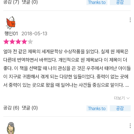
공감 (
7
)
댓글 (0)
들게 배울 수 있었던 것처럼. 모든 것이 다른 지구에 대해 꿈꾸고 상상
에 레오는 다시 우주로의 여행을 계획하게 되는데, 과연 이 계획은 성
했다. 그리고 드디어! 이들은 예기치 못한 사고로 인해 조금 빨리 지구
공할 수 있을까? 소설의 제목이 『스페이스 보이』다. 원제목은 Sate
로 돌아올 수 있었다. 약 500페이지 정도의 다소 긴 소설이다. SF
메뉴
llite. 사전을 찾아보니 ‘위성’이란 의미와 함께 ‘종속’이란 의미도 있
소설을 꽤 자주 읽어서(여러 권을 읽다 보니 소재와 주제가 다 거기서
다. 아마 이 두 가지 의미가 중의적으로 포함된 제목이지 않을까. 마치
행인01
2018-05-13
거긴 것 같아서였다) 아주 많이 기대하고 읽기 시작한 책은 아니었다.
달이 지구를 영원히 돌며 종속되어 있듯. 아니 달이 지구를 그토록 사
다만 검정색 바탕에 푸른 지구와 우주복 표지가 무척 인사적이었고
랑하듯, 하지만 그렇게 사랑하면서도 더 이상 가까워지면 안 되듯. 우
얼마 전 같은 제목의 세계문학상 수상작품을 읽었다. 실제 원 제목은
믿고 읽는 '미래인 청소년 걸작선'이었기에 거부감 없이 읽기 시작했
주 아이들에게 지구는 그런 존재다. 사랑하지만, 가까워지면 탈이 난
다른데 번역하면서 바뀌었다. 개인적으로 원 제목보다 이 제목이 더
다. 그리곤 책을 손에서 놓을 수가 없었다. 가슴을 졸였다가 눈물을 훔
다. 그럼에도 여전히 그리워하는 공간이다. 이렇게 아이들 스스로는
좋다. 이 책을 선택할 때 나의 관심을 끈 것은 우주에서 태어난 아이들
쳤다가 가슴이 아려왔다가 마지막 장을 덮고 나서야 쥐었던 손을 풀
지구의 위성이 된다. 반대로 무한히 넓은 우주의 한정된 공간인 우주
이 지구로 귀환해서 겪게 되는 다양한 일들이었다. 중력이 없는 곳에
게 된다. 우주정거장에서 레오가 바라보던 지구는 그야말로 자신의
정거장은 좁디좁은 공간이지만, 스페이스 보이 레오에겐 한없는 자유
서 중력이 있는 곳으로 왔을 때 일어나는 사건들 중심으로 말이다. 하
꿈이었고 사람이 사람답게 살아가는 이유였고 그리움이 가득한 곳이
를 허락하는 공간이다. 소설은 우주에서 태어난 레오가 우주공간을
지만 이 소설은 단순히 이런 환경의 변화에 초점을 맞추지 않고, 이 출
었다. 그렇게 지구에 도착했다. 걷는 것, 숨 쉬는 것, 움직이는 것 어느
더보기
벗어나 지구를 꿈꾸는 그 갈망. 그리고 지구에서 겪게 되는 신비하고
생의 비밀을 밝히면서 인간이 얼마나 잔인하고 이기적인지 보여준다.
하나 쉬운 게 없었지만 중력 1G인 지구의 모든 것이 이들에겐 경이로
환상적인 순간들. 하지만, 자신을 갉아먹게 되는 중력. 결국 우주로 떠
공감 (
6
)
댓글 (0)
그리고 그 사이를 파고드는 강한 가족의 사랑까지 같이 다룬다. 잔잔
웠다. 하지만 뭔가 이상했다. 주위엔 비밀이 가득했고 몸에 이상이 생
나야만 하는 레오의 마음을 조곤조곤 묘사한다. 소설의 문체는 다소
한 여운은 바로 그 사랑에서 자란다. 레오, 리브라, 오리온은 우주정거
기기 시작한다. 그저 적응을 위한 단계라고만 생각했는데 이들의 건
독특하다. 그저 툭툭 던지는 짧은 비문들로 이루어진 문장이 많다. 이
장 문2에서 태어났다. 레오의 엄마는 임신한 상태로 우주로 왔고, 리
메뉴
강을 위해 도착한 마운틴 돔에서 레오는 엄청난 사실을 알게 된다. 지
것 역시 소설의 특징이라 할 수 있겠다. 청소년소설이라기엔 다소 많