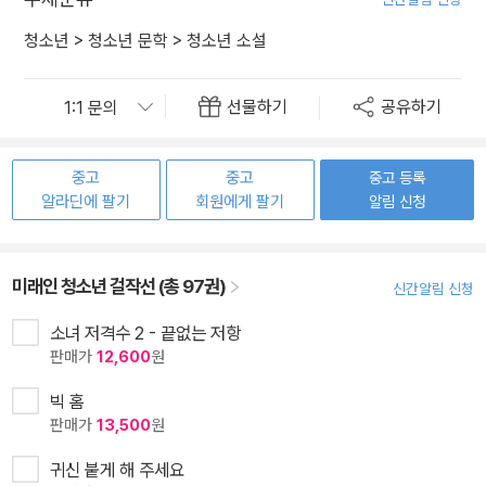
청소년
>
청소년 문학
>
청소년 소설
선물하기
공유하기
중고
중고
중고 등록
알라딘에 팔기
회원에게 팔기
알림 신청
미래인 청소년 걸작선 (총 97권)
신간알림 신청
소녀 저격수 2 - 끝없는 저항
판매가
12,600
원
빅 홈
판매가
13,500
원
귀신 붙게 해 주세요