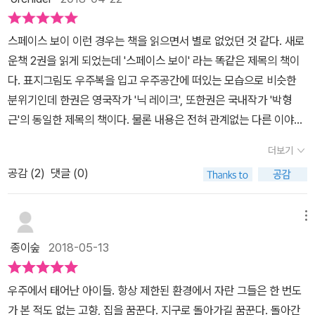
것 역시 영화와 흡사했다.어찌됐던...이런 우주와 지구의 경이로운 경
이 지구보다 나쁘다는 이야기를 하고 있지는 않습니다. 지구와 우주
험을 겪으며 평화로운 지구 적응기를 갖던 스페이스 걸이 자신과 관
의 개념을 벗어나 자신이 살아온 곳, 자신을 이루게 한 모든 것, 자신
스페이스 보이 이런 경우는 책을 읽으면서 별로 없었던 것 같다. 새로
련된 의혹에 의문을 품는 순간 이야기는 180도 급변하며 스릴러로
의 존재 의미를 찾아가는 우리 모두에 대해 말하고 있다는 게 제 생각
운책 2권을 읽게 되었는데 '스페이스 보이' 라는 똑같은 제목의 책이
돌변한다. 사실...충격적인 스페이스 휴먼들의 비밀은 어느정도 예상
입니다.이 책을 쓴 작가는 꼭 우주에서 태어난 사람 같습니다. 지구의
다. 표지그림도 우주복을 입고 우주공간에 떠있는 모습으로 비슷한
했던 바였는데, 그도 그럴게 다른 SF작품에서 불과 몇년간의 우주비
모든 것들에 찬탄하는 레오를 보면 그런 생각이 절로 듭니다. 한 번도
분위기인데 한권은 영국작가 '닉 레이크', 또한권은 국내작가 '박형
행 때문에 지구 중력에 평생 적응하지 못하고 휠체어 신세를 지는 이
보지 못한 지구의 풍경을 봤을 때 이렇게 반응하지 않을까 싶은 행동
근'의 동일한 제목의 책이다. 물론 내용은 전혀 관계없는 다른 이야기
야기를 그린 작품이 기억나는데, 아예 우주에서 태어난 스페이스 휴
을 하거든요. 작가가 우주비행사 출신도, 우주에 관계된 일도 하지 않
다. 박형근 작가의 책을 먼저읽고 닉 레이크 작가의 책을 뒤에 읽었다.
먼이 지구에서 정상적인 생활을 영위할 수 없다는건 예상하고 있었기
았다는 게 정말 놀랍습니다. 우주와 지구를 묘사하는 부분은 가히 장
더보기
이책은 가까운 미래의 우주공간 우주선 문2에서 태어나서 그곳에서
때문이다. 머..자세한 내막은 작품을 보면 알것이고, 지구에서 살 수
관입니다. 이렇게 섬세한 묘사를 참으로 아름답게 하는구나 싶어 마
공감 (
2
)
댓글 (0)
만 살았던 쌍둥이 리브라와 오리온, 그리고 주인공 레오. 세명의 우주
없고, 다시 우주로도 갈 수 없는 16살 레오의 필생의 결단...그리고 목
음이 뭉클합니다. 재치 넘치는 글솜씨는 금세 눈물을 뚝뚝 흘리게 하
인은 16세가 되면서 지구로 돌아온다. 사실 돌아온다는 표현이 어울
숨을 건 모험...결말이야 청소년용 작품 답게 약간 과장을 가미해 꿈과
고 다시 웃게 만들고 마음을 졸이게 합니다. 레오의 시선으로 전개되
리지는 않다. 우주에서 태어나 지구에는 처음가는것이라 '돌아온다'는
희망을 가득 담은 이야기로 흘러가는데 현실/비현실 상관 없이 레오
메뉴
는 이야기는 담담한 어조에도 불구하고 마음을 들었다 놨다 합니다.
말은 사실 잘못된 표현 일 수 있다. 이 이야기는 우주공간에 출생하여
를 응원할 수 밖에 없게 만드는 탄탄한 이야기 구성이 좋았다. 사실적
우주 한복판에 서면 무슨 생각이 들까요. 끝없는 공간과 어둠에 짓눌
종이숲
2018-05-13
우주선의 무중력 속에서 살아온 3명의 아이가 지구로 돌아와서 살아
이고 과학적인 설정에 감동을 주는 드라마적 요소와 음모론 가득한
려 숨막히지 않을까요. 상상만 해도 숨이 멈출 것 같던 그 장면을 이제
가는 이야기를 그리고 있는데, 지구에 귀환하여 (귀환의 표현도 엄밀
스릴러적 요소까지 전반적으로 만족스러운 작품이었던것 같다. 덧1 -
는 새롭게 상상해봅니다. 지구를 내려다보며 그 아름다움을 만끽하는
우주에서 태어난 아이들. 항상 제한된 환경에서 자란 그들은 한 번도
히 맞지않는다) 적응해가는 이야기다. 그런데 우주선 안에서 태어나
한국판 [스페이스 보이]와 영국판 [스페이스 보이]의 공통점은 두 작
레오처럼 어둠 속에서 점점이 빛나는 별들을 바라보며 우주 유영을
가 본 적도 없는 고향, 집을 꿈꾼다. 지구로 돌아가길 꿈꾼다. 돌아간