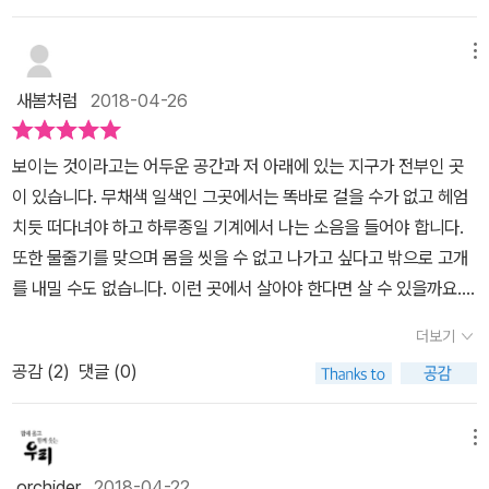
서는 겪지 못했던 새로운 경험 속에서 매순간 경이를 느끼는 삶을 살
포근하고 따뜻하고 은유하며 사랑스럽다. 레오가 묘사하는 우주가 아
지만, 다른 한편으론 하나의 인권을, 삶을 무자비하게 짓밟은 사건이
던 레오는 목장의 땅바닥에서 의문의 쪽지를 발견한다. '우주 소년 우
름다워서. 레오가 묘사하는 지구가 정말 아름다워서. 레오의 마음
아닐 수 없다.하지만 이걸 과연 나쁘다고 할 수 있을까?좋다고 할 수
메뉴
리가 도와줄게. 비드링크 598.9xxx.xxxx' 쪽지를 본 순간 레오는 자
이 향하는 모든 곳, 모든 사람, 모든 사랑, 모든 풍경이 너무나 아름다
있을까?그게 남은 인류의 희망이라면???!!!많은 사람들이 동물실험
신에게 일어난 일련의 의문스러운 일들에 대해 생각하고 의혹에 휩싸
새봄처럼
2018-04-26
워서. 예쁘고 예뻐서 가슴이 뛴다. 소설을 읽고 나니 내가 앉고 서고
과 인체실험에 반대한다.물론 나도 찬성하는 쪽은 아니다.하지만... 반
이는데....작품을 읽으며 두편의 명품 SF영화가 생각났다. [그래비
눕는 자리가 더는 평범하게 느껴지지 않는다. 내 주위 모든 당연한 일
대하지도 않는다.만약 그것만이 우리 인류가 살아남는 마지막 수단이
티]와 [인터스텔라]인데 이 작품은 이 두 영화가 적절히 믹스된바탕
보이는 것이라고는 어두운 공간과 저 아래에 있는 지구가 전부인 곳
상이 나열된 것 뿐인데 소설이란 창을 통해 바라보고 나니 들이쉬는
라면???그렇담 무조건적 반대를 할 수 있을까?인류의 마지막 희망
에 우주에서 태어난 스페이스 보이라는 소재를 덧입혀 한 소녀의 우
이 있습니다. 무채색 일색인 그곳에서는 똑바로 걸을 수가 없고 헤엄
숨까지도 특별하다. 상상이 현실이 되는 세상이 항상 행복한 것은 아
이였던 레오와 리브라, 그리고 오리온.물론 결과적으로 이 셋은 버림
주와 지구를 오가는 모험을 통해 진정한 스페이스걸로 성장하게 되는
치듯 떠다녀야 하고 하루종일 기계에서 나는 소음을 들어야 합니다.
니라는 깨달음과 함께.경이로운 성장소설이자 경이로운 SF 소설. 스
받았고, 아무것도 아닌 존재가 되어버렸지만, 그 아이들이 그렇게 살
감동적인 성장소설을 그려낸다. 우주로 귀환 전 레오가 EVA(우주 선
또한 물줄기를 맞으며 몸을 씻을 수 없고 나가고 싶다고 밖으로 고개
페이스 보이 레오가 진짜 끝내주는 녀석이니 꼭 한번 읽어보시기를
아갈 수밖에 없었던건 어쩌면 전 인류를 위한 마지막 희망이 아니였
외 활동)를 통해 우주 정거장의 문제를 직접 해결하는 장면은 [그래비
를 내밀 수도 없습니다. 이런 곳에서 살아야 한다면 살 수 있을까요.
추천한다. 강력!
을까 한다.물론!!!이 책에서 저자는 인류보다는 레오의 관점과 감정에
티]의 초반 EVA장면을 연상하게 하고, 죽을 고비를 거쳐 귀환 셔틀을
레오가 태어나면서부터 살았던 곳, 바로 우주정거장에서요. 이 책은 1
더욱 충실히 표현했지만 말이다.미래인에서 나온 청소년 소설이지만,
더보기
타고 지구에 도착하는 장면은 '산드라 블록'이 마침내 지구로 귀환하
6년 동안 우주에 살았던 소년의 이야기를 담고 있습니다. 고향에 대
분량도 많고 내용도 좀 무게감이 있어 아이들보다는 어른들이 읽어야
여 땅을 밟고 감격에 젖는 감동을 그대로 느끼게 한다. 또한 작품속 환
공감 (
2
)
댓글 (0)
한 개념을 다시 생각하게 하고 늘 보는 풍경을 새로운 시각으로 바라
하지 않을까 싶다.
경오염과 인구의 급증으로 지구의 물이 부족하여 식량난에 허덕이는
보게 하는 이야기이지요. 별다를 것 없는, 어쩌면 보잘 것 없다고 느끼
배경은 [인터스텔라]의 디스토피아적 배경과 같았고, 지구를 떠나 인
는 이 생활이 누군가에게는 평생 소망하며 살아온 것일 수도 있다는
메뉴
류가 정착할 새로운 행성을 찾기 위해 각종 비밀 프로젝트를 벌이는
생각을 하니 마음이 아려옵니다. 그렇다고 레오가 살아왔던 그 공간
orchider
2018-04-22