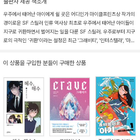
출판사 제공 책소개
만의 달, 광기의 달》, 《우리는 10분에 세 번 거짓말한다》, 《이노베이
우주에서 태어난 아이에게 쉴 곳은 어디인가 마이클프린츠상 작가의
션 킬러》, 《레이시 이야기》, 《뮬, 마약 운반 이야기》 등이 있고 고전
경이로운 SF 스릴러 인류 역사상 최초로 우주에서 태어난 아이들이
명언집 《다시 일어서는 게 중요해》를 엮었다.
지구로 귀환하면서 벌어지는 일을 다룬 SF 스릴러. 우주로부터 지구
로의 극적인 ‘귀환’이라는 설정은 최근 '그래비티', '인터스텔라', '마션'
등의 영화에서 인상적으로 선보인 바 있다. 그런데 이 소설은 한술 더
떠, 지구인이 아닌 ‘우주인’의 귀환을 내세운다. 지구인의 자손이지만
이 상품을 구입한 분들이 구매한 상품
우주(정확히 말하면 우주정거장)에서 태어난 사람에게 지구로의 귀
환이란 어불성설이다. 본래 있던 곳이 아닌데 ‘돌아간다’는 표현이 가
당키나 한가? 바로 이러한 아이러니가 이 소설에 시종일관 기묘한 긴
장감을 부여한다. 쌍둥이 남매 리브라, 오리온과 함께 문2 우주정거
장에서 태어나 우주비행사들에 의해 양육된 레오. 그들의 출생은 뜻
밖의 사고였다. 근미래의 지구는 온난화로 인한 가뭄, 홍수, 허리케인
등의 기상이변으로 심각한 생존 위기에 처한다. 그래서 지구와 비슷
한 환경의 행성을 찾아내 식민지로 삼기로 하고, 그러한 이주 계획의
1단계로 사람이 무중력 상태에서 얼마나 오래 살 수 있는지를 보는 실