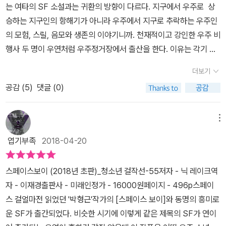
받으면서 자란 우리는 잘 못 느끼지만 없던 곳에서 온 아이들은 다르
는 여타의 SF 소설과는 귀환의 방향이 다르다. 지구에서 우주로 상
지도 모른다. 우리 청소년이 만들어갈 미래를 위해 꼭 알아야 하고 생
는 거대한 힘에 적응하기가 결코 녹록하지 않았다. 어색한 엄마와의
다. 어느 정도 적응기를 거치면 충분히 적응할 수 있을 것이라고 생각
승하는 지구인의 항해기가 아니라 우주에서 지구로 추락하는 우주인
각해 보아야 할 주제이다. 정말 재미있게 읽을 수 있다면, 금상첨화이
관계와는 달리 농장을 운영하는 할아버지와는 뭔가 통하는 느낌을 받
했다. 하지만 현실은 다르다. 너무나도 약한 뼈는 간단한 충격에도 부
의 모험, 스릴, 음모와 생존의 이야기니까. 천재적이고 강인한 우주 비
다.
으며 조금씩 지구 환경에 적응해나가지만 자신을 둘러싼 모종의 음모
러지고, 약한 근력은 쉽게 걷지도 못하게 한다. 어느 정도 기간을 거친
행사 두 명이 우연처럼 우주정거장에서 출산을 한다. 이유는 각기 달
가 진행되고 있음을 느끼게 된 레오는평범한 지구 아이들처럼 달리다
후 이 아이들은 각자 가족의 집으로 돌아간다. 이제 완전히 새로운 삶
랐다. 하룻밤 유희의 결과를 모른 채로 우주정류장에 도착해
가 다리가 부러지고 마는데... 처음에는 단순히 우주출생 소년이 지
더보기
이 기다리고 있다. 물론 이들의 몸상태는 계속해서 회사에 보고해야
서 또 긴 우주생활 속 육체적 유혹을 견디지 못한 댓가로. 우주 출산이
구 적응과정에서 벌어지는 에피소드를 그린 작품인 줄 알았는데 후반
한다. 레오는 할아버지의 농장에서 새로운 삶을 시작한다. 행복한 시
공감 (
5
)
댓글 (0)
라는 인류사에 전후무후한 이 사건의 결과로 스페이스 베이비가 탄생
부로 갈수록 엄청난 진실들이 밝혀진다. 마치 짐 캐리 주연의 영화 '트
간이지만 몸은 쉽게 적응을 하지 못한다. 그러다 사건이 터진다. 이 사
한다. 사자자리 레오와 천칭자리 리브라, 오리온자리의 오리온. 낭만
루먼 쇼'가 연상되는 설정이라 할 수 있었는데 레오의 출생의 비밀이
건은 놀라운 비밀을 알려준다. 작가는 장소가 바뀌면 사건을 일으켜
적인 별자리 이름의 주인공들은 16살 생일이 얼마 남지 않은 때에 꿈
메뉴
드러나면서 모든 것이 거대한 계획과 실험의 일부란 사실이 모두를
긴장감을 고조시킨다. 가장 큰 비밀을 중간에 터트려 어떤 방향으로
에도 바라마지 않던 지구 귀환길에 오른다. 떠나온 적도 없는데 모두
충격에 빠뜨린다. 인간 모르모트 내지 마루타 취급을 당한 레오가 자
엽기부족
2018-04-20
이야기를 이끌지 궁금하게 만든다. 이 과정들을 보면서 나의 머릿속
가 고향이라고 말하는 곳 집이라고 일컬어지는 중력의 세상을 찾
신의 고향인 우주로 다시 돌아가는 건 어쩌면 필연이라고 할 수 있었
에서 영화의 이미지가 떠올랐다. 영화로 만들면 재미있겠다는 생각이
아. 무도회, 파리, 세퀘이아 나무, 미슐랭 별점을 받은 음식, 시스티
는데 그 과정에서 나름 아기자기한 스릴러의 재미를 주었다. 우주에
스페이스보이 (2018년 초판)_청소년 걸작선-55저자 - 닉 레이크역
든 것이다. 소설보다 더. 우주에서 태어나 자란 아이가 지구에 왔다가
나 예배당의 미켈란젤로 천장화, 제이슨 무커지의 바흐 평균율 클라
서든 지구에서든 인간다운 대접을 받으며 살 수 있어야 하는데 그게
자 - 이재경출판사 - 미래인정가 - 16000원페이지 - 496p스페이
출생의 비밀을 듣고 용감한 선택을 한다는 설정과 우주정거장과 우주
비어 연주, 이 모든 것들이 존재하는 곳 지구라는 판타지아를 향해. 나
말처럼 쉽지 않은 게 현실이다. 차라리 좀 답답하고 외로워도 인간
스 걸얼마전 읽었던 '박형근'작가의 [스페이스 보이]와 동명의 흥미로
선 등이 주는 장면들이 아주 재밌을 것 같다. 그리고 미래의 지구에서
는 언제나 사랑했다. 달이 지구를 사랑하듯이.이제는 안다. 지구가 달
이 드문 우주가 훨씬 나을 수도 있다는 슬픈 진실을 깨닫게 해준 책이
운 SF가 출간되었다. 비슷한 시기에 이렇게 같은 제목의 SF가 연이
가장 큰 문제로 지구온난화와 인구 증가를 꼽은 것은 다른 SF로 생각
을 어떻게 사랑하는지도 : 전송완료영화 월터의 상상은 현실이 된다
었는데 여러 과학적 지식의 토대 위에 우주 소년 레오의 성장소설로