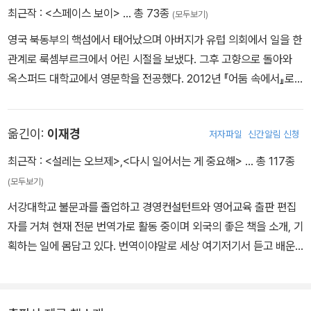
돌아간다. ‘집’만큼 묘한 말이다. 한 번도 가지 않았던 곳으로 어떻게
체물리학자였고, NASA(미 항공우주국)의 속성 프로그램에 빠짐없
최근작 :
<스페이스 보이>
… 총 73종
(모두보기)
돌아가지?
이 뽑힌 엘리트였다. NASA가 민영화된 이후에는 문2 프로젝트에 합
영국 북동부의 핵섬에서 태어났으며 아버지가 유럽 의회에서 일을 한
류했다. 엄마 말로는 우주정거장에 갈 우주인 중 한 명으로 최종 선발
관계로 룩셈부르크에서 어린 시절을 보냈다. 그후 고향으로 돌아와
됐을 때 미처 임신 사실을 몰랐다고 한다.
옥스퍼드 대학교에서 영문학을 전공했다. 2012년 『어둠 속에서』로
(…중략…)
비평계의 찬사를 받으며 단번에 주목받는 작가가 되었고, 이 작품으
그래서 내가 태어났다.
로 영미권 최고의 청소년문학상인 마이클 프린츠 상을 수상했다. 현
우주에서.
옮긴이:
이재경
저자파일
신간알림 신청
재 영국 하퍼콜린스 출판사에서 청소년문학 전문 에디터로 활동하고
열 달 후에.
있으며, 한 번도 가본 적 없는 나라들과 지구 밖 우주를 대상으로 무궁
최근작 :
<설레는 오브제>
,
<다시 일어서는 게 중요해>
… 총 117종
무진한 상상력을 펼치며 왕성한 창작 활동을 이어가고 있다. 가장 존
(모두보기)
경하는 작가는 스티븐 킹과 무라카미 하루키라고 한다. 지은 책으로
서강대학교 불문과를 졸업하고 경영컨설턴트와 영어교육 출판 편집
는 『나에게로의 속삭임』, 『세상의 거짓말』, 『인질 셋』, 『블러드 닌자』
자를 거쳐 현재 전문 번역가로 활동 중이며 외국의 좋은 책을 소개, 기
등이 있다.
획하는 일에 몸담고 있다. 번역이야말로 세상 여기저기서 듣고 배운
것들을 전방위로 활용하는 경험집약형 작업이라고 자부한다. 옮긴 책
으로 《세상을 측정하는 위대한 단위들》, 《n분의 1의 함정》, 《결국 해
내는 사람들의 원칙》, 《가치관의 탄생》, 《세상의 모든 공식》, 《달 . 낭