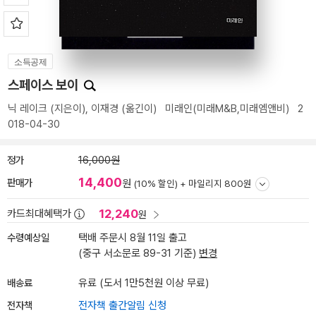
소득공제
스페이스 보이
닉 레이크
(지은이),
이재경
(옮긴이)
미래인(미래M&B,미래엠앤비)
2
018-04-30
정가
16,000원
14,400
판매가
원
(10% 할인) +
마일리지 800원
12,240
카드최대혜택가
원
수령예상일
택배 주문시 8월 11일 출고
(중구 서소문로 89-31 기준)
변경
배송료
유료 (도서 1만5천원 이상 무료)
전자책
전자책 출간알림 신청