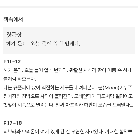
컥 임신을 하게 된 것이다. 그렇게 해서 태어난 아이들이 쌍둥이 남매
였고, 레오의 경우에는 엄마가 임신 사실을 모르고 탑승한 결과였다.
책속에서
열여섯 번째 생일을 앞둔 어느 날, 드디어 레오는 쌍둥이 남매와 함께
첫문장
그토록 그리던 지구로 귀환(?)한다. 진짜 흙에서 자라는 식물, 동결
해가 뜬다. 오늘 들어 열네 번째다.
건조되지 않은 진짜 음식, 공기의 공명이 만드는 진짜 음악 소리를 만
나러. 그리고 캘리포니아에서 목장을 하는 할아버지를 만나 초록 지
P.11~12
구별의 전원생활을 맛볼 꿈에 부푼다.
해가 뜬다. 오늘 들어 열네 번째다. 광활한 사하라 땅이 어둠 속 성냥
불처럼 타오른다.
그러나 평생을 무중력 상태에서 살아온 그들에게 만물을 밑으로 잡아
나는 큐폴라에 앉아 회전하는 지구를 내려다본다. 문(Moon)2 우주
끄는 중력이 지배하는 지구 환경은 상상도 못한 곤란을 초래한다. 게
정거장의 창밖으로 사막이 흘러간다. 모래언덕이 파도처럼 일렁이고
다가 사상 초유의 우주 출산과 성장이라는 그들의 인생 뒤에 숨겨진
햇빛이 서쪽으로 밀려든다. 벌써 아프리카 해안이 모습을 드러낸다.
충격적인 진실이 실체를 드러내면서 레오는 육체적 곤경 못지않게 정
도시들이 스케치처럼 보인다.
신적 혼란에 빠진다. 그러면서 차츰 자신이 떠나온 고향, 문2 우주정
그리고 바다.
P.17~18
거장을 그리워하게 되는데….
저기 사람들은 자기들의 행성을 지구라고 부른다. 하지만 땅보다 물
리브라와 오리온이 여기 있게 된 건 우연한 사고였다. 거대한 합작투