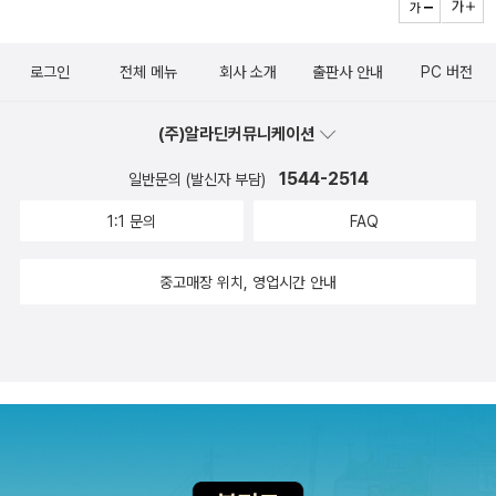
않을것 같다. 우리들은 항상 우주에 대한 동경과 우주여행에 대한 꿈
는 사람들 탓에 궁금증과 뭔가 있음을 느낄 수 있었다. 책은 제법 두툼
을 가지고 살고 있다. 그런데 반대쪽 우주에서 태어나서 우주에 살고
하지만, 어렵지 않게 쓰이기도 하였고, 계속 긴장감이 녹아들어 있었
있는 누군가는 지구에 대한 동경을 하고 있을지도 모른다. 이 소설은
로그인
전체 메뉴
회사 소개
출판사 안내
PC 버전
기 때문에 가슴 졸이며, 궁금해 하면서 무척 가독성 좋게 읽혀 나간다.
지구에 대한 새로운 시각으로 보여주는 우주소년소녀들의 모험과 꿈
주인공 레오가 화자이기 때문에 그의 감정선을 잘 느낄 수 있어서 읽
의 이야기가 아닐까하는 생각을 해본다. 부디 레오가 그의 진짜 고향
(주)알라딘커뮤니케이션
는 내내 먹먹해지거나 그의 고통과 생각들이 가슴 아파 올 때도, 응원
이었던 우주에서 잘 살아가기를 기대해본다. 제목: 스페이스 보이저
을 보내고 싶은 마음이 들기도 했다. 이 책은 청소년 문학으로 분류
1544-2514
일반문의 (발신자 부담)
자: 닉 레이크출판사: 미래인출판일: 2018년 4월 30일 초판 1쇄
되어 있는데, 그래서 그런지 SF소설치고, 어려운 전문용어들로 가독
1:1 문의
FAQ
성을 떨어뜨리는 않는 것 같았다. 물론, 전문용어들이 나오지 않는 것
은 아니지만, 어렵지 않게 쓰여 있기에 책을 읽는 동안 힘들지 않았고,
중고매장 위치, 영업시간 안내
가독성도 해치지 않았다. 그리고 SF소설이면서 성장소설이기도 한
것 같아 아마도 청소년 문학으로 분류되어 있지 않나 싶다. 하지만, <
스페이스 보이 >가 분류 된 것처럼 청소년을 겨냥하여 쓰인 소설은
아닌 것 같다. 이야기가 가볍거나 유치한 점은 전혀 없었고, 환경과 내
가 살고 있는 지구에 관해서 그리고 인류에 관해서, 그리고 인류를 위
한 명목으로 벌어지는 사건들(책 속의 이야기나, 실제 현실에서 벌어
지는 사건들이나)을 생각해 보게 되었고, 관계에 관해서 생각해 볼 수