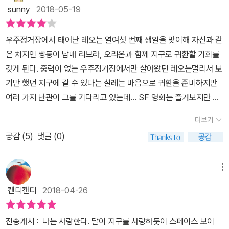
브라와 오리온의 엄마는 우주정거장에서 사랑을 나눠 쌍둥이를 나았
구는 망가져가고 있다. 지금보다 20, 30년 뒤에는 어찌될지 알 수 없
sunny
2018-05-19
은 분량이다(495페이지). 두툼한 분량과 다소 지나칠 정도로 상세한
다. 사실 처음에 읽을 때 레오의 출생은 조금 의심스러웠다. 어떻게 이
다. 그 망가지는 지구의 미래를 위해, 주요국의 정부는 지구 밖을 연구
묘사들이 거듭되기에 자칫 지루해질 수 있을 텐데, 묘하게 지루하지
런 일이 생길 수 있지 하고. 뭐 사람들이 하는 일이고, 비행 전이라면
하기 시작했다. 그 중 하나가 바로 별자리 프로그램이다. 그리고 이 소
우주정거장에서 태어난 레오는 열여섯 번째 생일을 맞이해 자신과 같
않고 몰입하게 만드는 힘이 있다. 레오와 친구들의 운명이 한없이 먹
가능하지 않을까 생각하면서 넘어갔다. 그리고 이 아이들과 문2의 생
설은 바로 이 별자리 프로그램에서 모티프를 따 시작된 이야기다. 인
은 처지인 쌍둥이 남매 리브라, 오리온과 함께 지구로 귀환할 기회를
먹하기만 하다. 어린 시절부터 평생 꿈꾸던 공간이 사실은 자신들을
활에 관심이 갔다. 작가는 중력 제로의 공간을 아주 사실적으로 보여
류가 인류를 위해, 반인륜적인 실험을 자행했다. 태어난 아이들이 어
갖게 된다. 중력이 없는 우주정거장에서만 살아왔던 레오는멀리서 보
향해 실험을 한 주체들이며, 오랜 시간 동안 정보를 통제하던 자들ㄹ
준다. 어떻게 보면 조금 지루할 수도 있는 대목이다. 이때 우주선에서
떤 고통을 겪게 될지, 어떤 삶을 살게 될지는 고려 대상 자체도 아니었
기만 했던 지구에 갈 수 있다는 설레는 마음으로 귀환을 준비하지만
임을 알았을 때의 배신감. 어쩌면 자신들은 실험을 위해 사육된 아이
일어날 수 있는 사건 중 하나를 일으켜 긴장감을 높인다. 태어나서 계
다. 그리고 이제 그 아이, 레오는 자신의 삶을 개척해 나아가려 한다.
여러 가지 난관이 그를 기다리고 있는데... SF 영화는 즐겨보지만 SF
들일지도 모른다는 것을 알았을 때 아이들이 느꼈을 그 감정이 마치
속 우주정거장 안에서만 산 아이들의 꿈은 소박하다. 자연을 보고, 느
'달은 항상 거기 있다. 어딘가에. 우주정거장 창밖에. 지구 주위를 돌
소설과는 그리 친한 편이 아니라서 많은 작품을 읽어보지 못했는데
내 것인 양 아프다. 무엇보다 꿈꾸던 지구가 자신들에게는 가까이 가
끼고, 음악 공연장을 가는 것 등이다. 그들에게 지구는 스크린을 통해
더보기
면서. 끝없이. 헌신의 궤도'...102p'나는 사랑한다. 할아버지와 리브라
우주에서 출생한 소년의 지구 귀환이라는 흥미로운 설정에 호기심이
서는 안 되는 죽음의 공간임을 알았을 때, 그럼에도 지구를 선택하는
서 본 것밖에 없다. 창을 통해 지구를 내려다보지만 그것은 하나의 풍
와 오리온을 사랑한다. 우리 엄마까지 사랑한다. 그드 모두를 사랑한
공감 (
5
)
댓글 (0)
일었다. 아직은 지구를 벗어나 인간이 거주할 공간을 마련하진 못했
아이와 다시 우주로 돌아가길 선택하는 아이들의 선택, 그리고 헤어
경일 뿐이다. 그들이 통신으로 본 수많은 지구의 모습은 어떻게 보면
다. 나는 사랑한다. 달이 지구를 사랑하듯이.'...377p 생명을 유지하
지만 언젠가는 달이나 화성 등에 인류가 정착하는 시대가 올지도 모
짐이 마음을 젖게 만든다.
환상과도 같다. 지구의 누군가에게는 너무나도 일상적인 일들이 이들
기 위해서가 아니라, 자신이 진정 사람으로서 살기 위해 선택한다. 누
르는데 그런 상황이 오면 정말 우주 어딘가가 고향인 사람들이 등장
메뉴
에게는 동경의 대상이다. 이것을 다른 쪽 시각에서 본다면 반대일 것
구도 레오의 결심을 막을 수 없다. 그 과정이 얼마나 아름다운지 마음
할 것 같다. 그런 점에서 볼 때 이 책에서 다루는 얘기는 딱 SF 영화
이지만 작가는 이 부분은 생략했다. 그리고 레오의 엄마가 문2로 와
캔디캔디
2018-04-26
졸이며 읽었다. 레오의 당찬 결정과 그를 사랑하는 많은 사람들과 레
에 맞는 스토리였는데 레오가 지구로 돌아가기가 그리 만만한 여정이
서 이 아이들을 데리고 지구로 귀환한다. 이 과정에서 작은 사고가 생
오가 그들을 사랑하는 방법이 가슴을 울린다. 그리 먼 이야기가 아니
아니었다. 영화 '그래비티'의 장면들이 생각나는 가운데 사고로 사망
기지만 무사히 도착한다. 중력은 우리 몸을 짓누른다. 그 중력을 평생
전송개시 : 나는 사랑한다. 달이 지구를 사랑하듯이 스페이스 보이
다. 그리고 목적을 위한 실험이라면 지금도, 어디선가 자행되고 있을
자도 발생하는 등 우여곡절 끝에 간신히 지구에 착륙하지만 중력이라