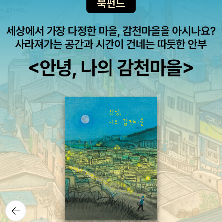
있었던 시간이라 아이, 어른 할 것 없이 읽으면 좋을 것 같았다. “아
냐. 나도 그래. 난 달을 보면 그래. 달이 지구 둘레를 도는 걸 보면.”...
(중략)...“그걸 보면, 사랑이란 게 그런 게 아닐까 싶어. 항상 곁에 있
는 거. 무슨 일이 있어도, 둘이 맞물려서 같은 궤도를 도는 거.”(p.17
2) 한국에서의 제목 < 스페이스 보이 >로도 나쁘지 않았지만, 원제
인 < SATELLITE >(위성)이라는 제목이 그대로 쓰여도 좋았겠다는
생각이 든다.
뒤로가
기