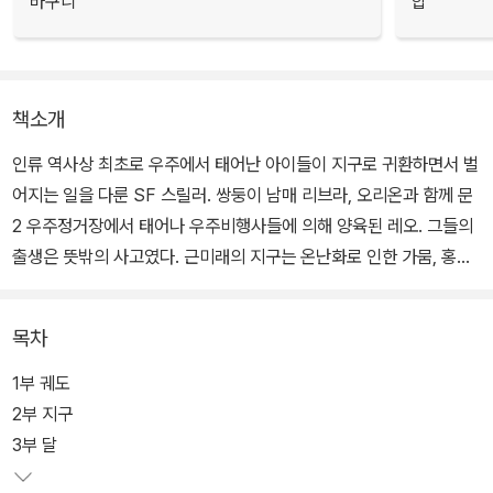
바구니
합
책소개
인류 역사상 최초로 우주에서 태어난 아이들이 지구로 귀환하면서 벌
어지는 일을 다룬 SF 스릴러. 쌍둥이 남매 리브라, 오리온과 함께 문
2 우주정거장에서 태어나 우주비행사들에 의해 양육된 레오. 그들의
출생은 뜻밖의 사고였다. 근미래의 지구는 온난화로 인한 가뭄, 홍수,
허리케인 등의 기상이변으로 심각한 생존 위기에 처한다. 그래서 지
구와 비슷한 환경의 행성을 찾아내 식민지로 삼기로 하고, 그러한 이
목차
주 계획의 1단계로 사람이 무중력 상태에서 얼마나 오래 살 수 있는지
를 보는 실험을 문2 우주정거장에서 진행한다.
1부 궤도
2부 지구
그런데 이 실험은 예상치 못한 결과를 낳는다. 다국적의 젊은 남녀들
3부 달
이 2년 동안 좁은 공간에서 함께 복작대다 보니, 그중 여성 한 명이 덜